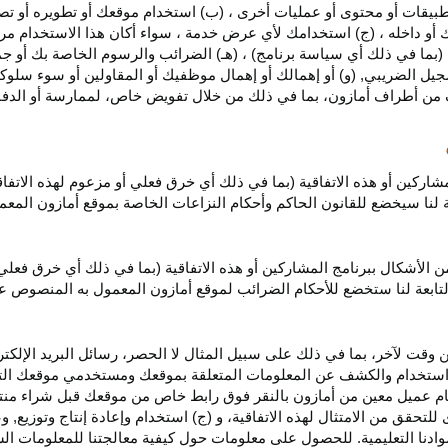
بيقات أو محتوى أو عمليات أخرى ، (ب) استخدام موقعك أو تطويره أو تصميمه
 أو داخله ، (ج) استخدامك لأي عرض خدمة ، سواء أكان هذا الاستخدام مرخص
ية (بما في ذلك أي سياسة برنامج) ، (هـ) الضرائب والرسوم الخاصة بك أو جم
سجيل الضريبي, (و) أو إهمالك أو إهمال موظفيك أو المقاولين أو سوء سلوكهم
ف من أطراف أمازون، بما في ذلك من خلال تفويض خاص، لممارسة أو الدفاع 
مشاركين أو هذه الاتفاقية (بما في ذلك أي خرق فعلي أو مزعوم لهذه الاتفا
تابعة لنا سيخضع للقانون الحاكم وأحكام النزاعات الخاصة بموقع أمازون ال
الأشكال ببرنامج المشاركين أو هذه الاتفاقية (بما في ذلك أي خرق فعلي
التابعة لنا ستخضع
للأحكام الضرائب
لموقع أمازون المعمول به المنصوص ع
 وقت لآخر، بما في ذلك على سبيل المثال لا الحصر، رسائل البريد الإلكتر
يل واستخدام والكشف عن المعلومات المتعلقة بموقعك ومستخدمي موقعك الت
يام عميل معين من أمازون بالنقر فوق رابط خاص من موقعك قبل شراء منت
 للتحقق من الامتثال لهذه الاتفاقية، و (ج) استخدام وإعادة إنتاج وتوزي
دنا التعليمية. للحصول على معلومات حول كيفية معالجتنا للمعلومات ا