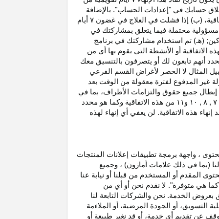
غلاق حسابك في "إعدادات الحساب". بالإضافة
اتفاقية، (ب) إذا فشلت في العلاج في غضون
۷
أيام
أو مسؤولية محتملة فيما يتعلق بمشاركتك في
كين; (هـ) تم استخدام مشاركتك في برنامج
ه الاتفاقية أو الأنشطة التي يقوم بها أي من
نحدد أنهم تابعون لك أو يتصرفون بالتنسيق معك
بيل المثال لا الحصر لأغراض القسم الفرعي
 بدخل العمولة غير المدفوع لفترة معقولة من الوقت بعد
بطال جميع حقوق والتزامات
الأطراف،
بما في
۷ ,
۸ ,
۱۰
و
۱۱
من هذه الاتفاقية وكما هو محدد
هاء هذه الاتفاقية. لن يعفي أي إنهاء لهذه
حتوى ، واجهة برمجة تطبيقات إعلانات المنتجات
لنا (بما في ذلك علامات أمازون) ، وجميع
وى المقدم أو المستخدم من قبلنا أو نيابة عنا
كما هي متوفرة". لا نقدم نحن أو أي من
لق بعروض الخدمة. نحن والشركات التابعة لنا
 التسويق، أو الجودة المرضية، أو الملاءمة
توقف عن تقديم أي خدمة، أو قد نغير
طبيعة
أو