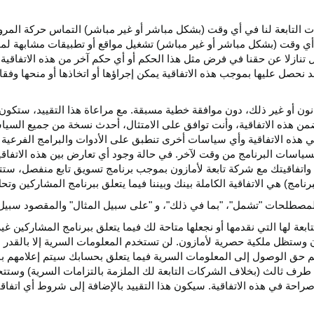
كات التابعة لنا في أي وقت (بشكل مباشر أو غير مباشر) التماس حركة الم
 في أي وقت (بشكل مباشر أو غير مباشر) تشغيل مواقع أو تطبيقات مشابهة ل
تنازلا عن حقنا في فرض مثل هذا الحكم أو أي حكم آخر من هذه الاتفاقية لا
 نحصل عليها بموجب هذه الاتفاقية يمكن إجراؤها أو اتخاذها أو منحها وفقا
انون أو غير ذلك، دون موافقة خطية مسبقة. مع مراعاة هذا التقييد، ستكون 
ضمن هذه الاتفاقية، وأنت توافق على الامتثال، أحدث نسخة من جميع السي
 في هذه الاتفاقية وأي سياسات أخرى تنطبق على الأدوات والبرامج الفرعية
لسياسات البرنامج من وقت لآخر. في حالة وجود أي تعارض بين هذه الاتفاق
ة واتفاقيتك مع شركة تابعة لأمازون بموجب برنامج تسويق تابع منفصل، ستتحك
نامج) هي الاتفاقية الكاملة بينك وبيننا فيما يتعلق ببرنامج المشاركين و
لمصطلحات "تشمل"، "بما في ذلك"، و "على سبيل المثال" والمقصود سبيل ا
بعة لها التي نقدمها أو نجعلها متاحة لك فيما يتعلق ببرنامج المشاركين غي
تظل ملكية حصرية لأمازون. لن تستخدم المعلومات السرية إلا بالقدر ال
م حق الوصول إلى المعلومات السرية فيما يتعلق بحسابك سيتم إعلامهم با
طرف ثالث (بخلاف الشركات التابعة لك الملزمة بالتزامات السرية) وستتخذ
راحة في هذه الاتفاقية. سيكون هذا التقييد بالإضافة إلى شروط أي اتفا