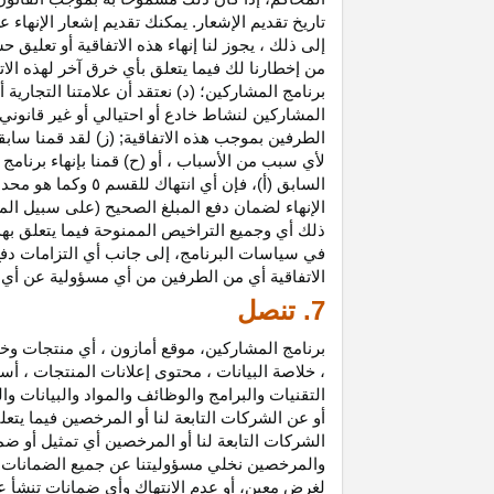
تاريخ تقديم الإشعار. يمكنك تقديم إشعار الإنه
إلى ذلك ، يجوز لنا إنهاء هذه الاتفاقية أو تعلي
من إخطارنا لك فيما يتعلق بأي خرق آخر لهذه الات
برنامج المشاركين؛ (د) نعتقد أن علامتنا التجار
المشاركين لنشاط خادع أو احتيالي أو غير قانوني ؛
الطرفين بموجب هذه الاتفاقية; (ز) لقد قمنا سابق
لأي سبب من الأسباب ، أو (ح) قمنا بإنهاء برنا
السابق (أ)، فإن 
الإنهاء لضمان دفع المبلغ الصحيح (على سبيل المث
ذلك أي وجميع التراخيص الممنوحة فيما يتعلق به
في سياسات البرنامج، إلى جانب أي التزامات د
الاتفاقية أي من الطرفين من أي مسؤولية عن أي 
7. تنصل
برنامج المشاركين، موقع أمازون ، أي منتجات وخ
، خلاصة البيانات ، محتوى إعلانات المنتجات ، أس
التقنيات والبرامج والوظائف والمواد والبيانات و
أو عن الشركات التابعة لنا أو المرخصين فيما يتع
الشركات التابعة لنا أو المرخصين أي تمثيل أو ض
والمرخصين نخلي مسؤوليتنا عن جميع الضمانات فيم
لغرض معين، أو عدم الانتهاك وأي ضمانات تنشأ عن 