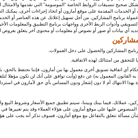
كل صحيح تنسيقات الروابط الخاصة "الموسومة" التي نقدمها والامتثال لهذ
 أو الخدمات المقدمة على موقع أمازون أو اتخاذ إجراءات
أخرى،
يمكنك ال
مولة برنامج المشاركين. من أجل تسهيل إعلانك عن هذه العناصر أو
الخدم
لتسويقي وأدوات الربط الأخرى وواجهات برنامج التطبيق والمعلومات الأخر
حديد أي
بيانات
أو صور أو نصوص أو معلومات أو محتوى آخر يتعلق بعروض ال
 برنامج المشاركين والحصول على دخل العمولات.
للتحقق من امتثالك لهذه الاتفاقية.
كام أي اتفاقية تسويق أخرى معمول بها من أمازون، فإننا نحتفظ بالحق، ب
به القانون المعمول به) عن دفع (وأنت توافق على أنك لن تكون مؤهلا لتل
هذا الانتهاك أم لا دون إشعار ودون المساس بأي حق لأمازون في استرداد ا
ن، عملائك. فيما بينك وبيننا، سيتم تطبيق جميع الأسعار وشروط البيع وا
 المنصوص عليها على موقع أمازون على هؤلاء العملاء وقد يتم تغييرها في
ا بشأن مسألة تتعلق بالتفاعل مع موقع أمازون، فسوف تذكر أنه يجب على هؤل