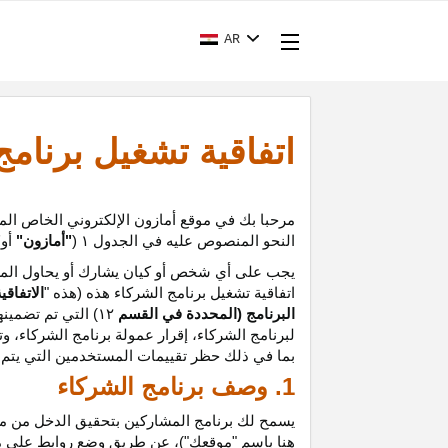
AR
اتفاقية تشغيل برنام
مرحبا بك في موقع أمازون الإلكتروني الخاص الم
النحو المنصوص عليه في الجدول
۱ (
"أمازون"
أو
"
يجب على أي شخص أو كيان يشارك أو يحاول المشا
اتفاقية تشغيل برنامج الشركاء هذه (هذه "
الاتفاقي
البرنامج (المحددة في القسم
۱۲
)
التي تم تضمينه
لبرنامج الشركاء،
إقرار
عمولة برنامج الشركاء، و
ت
بما في ذلك حظر تقييمات المستخدمين التي يتم إن
1. وصف برنامج الشركاء
يسمح لك برنامج المشاركين بتحقيق الدخل من موق
هنا باسم "موقعك")، عن طريق وضع روابط على 