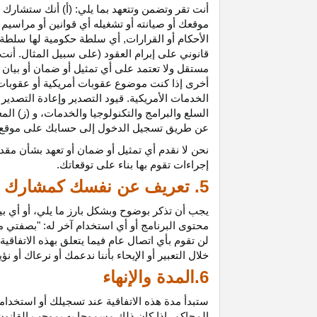
أنت تقر وتضمن وتتعهد بما يلي: (أ) أنك ستشارك ف
موقعك أو صيانته أو تشغيله أي قوانين أو مراسيم أ
الأحكام أو القرارات, أي سلطة حكومية لها سلطة ق
قانوني على إبرام العقود (على سبيل المثال. أنت
مستقل ولا تعتمد على أي تمثيل أو ضمان أو بيا
أخرى إذا كنت موضوع عقوبات أمريكية أو عقوبات
الخدمات الأمريكية. قيود التصدير وإعادة التصدير
السلع والبرامج والتكنولوجيا والخدمات، و (ز) ال
عن طريق تسجيل الدخول إلى حسابك على موقع ش
نحن لا نقدم أي تمثيل أو ضمان أو تعهد بشأن مقد
إجراءات تقوم بها بناء على توقعاتك.
5. تعريف عن نفسك كمشارك
يجب أن تذكر بوضوح وبشكل بارز ما يلي، أو أي ب
محتوى البرنامج أو أي استخدام آخر له: "بصفتي 
لن تقوم بأي اتصال عام فيما يتعلق بهذه الاتفاق
خلال التعبير أو الإيحاء بأننا ندعمك أو نرعاك أو ن
6.المدة والإنهاء
ستبدأ مدة هذه الاتفاقية عند تسجيلك أو استخدامك
المحاكم، إذا كان ذلك مسموحا به بموجب القانون ا