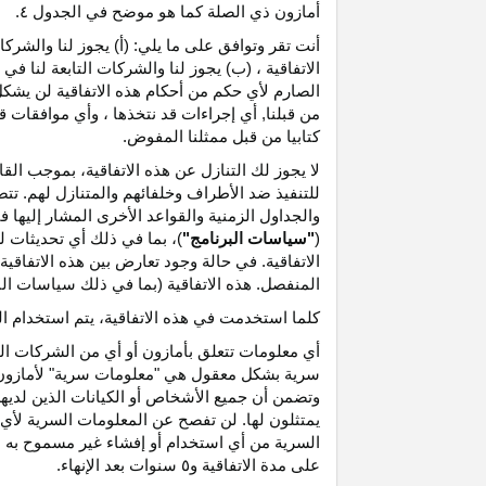
أمازون ذي الصلة كما هو موضح في الجدول ٤.
أنت تقر وتوافق على ما يلي: (أ) يجوز لنا والشر
الاتفاقية ، (ب) يجوز لنا والشركات التابعة لنا
الصارم لأي حكم من أحكام هذه الاتفاقية لن يشكل 
من قبلنا, أي إجراءات قد نتخذها ، وأي موافقات قد
كتابيا من قبل ممثلنا المفوض.
لا يجوز لك التنازل عن هذه الاتفاقية، بموجب الق
للتنفيذ ضد الأطراف وخلفائهم والمتنازل لهم. تت
والجداول الزمنية والقواعد الأخرى المشار إليها
(
"سياسات البرنامج"
)، بما في ذلك أي تحديثات 
الاتفاقية. في حالة وجود تعارض بين هذه الاتفاقي
المنفصل. هذه الاتفاقية (بما في ذلك سياسات البر
كلما استخدمت في هذه الاتفاقية، يتم استخدام ا
أي معلومات تتعلق بأمازون أو أي من الشركات التا
سرية بشكل معقول هي "معلومات سرية" لأمازون وس
وتضمن أن جميع الأشخاص أو الكيانات الذين لديه
يمتثلون لها. لن تفصح عن المعلومات السرية لأي 
السرية من أي استخدام أو إفشاء غير مسموح به ص
على مدة الاتفاقية و٥ سنوات بعد الإنهاء.