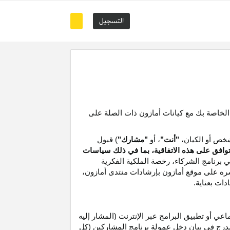
التسجيل
 الخاصة بك مع كيانات أمازون ذات الصلة على
خص أو الكيان،
"أنت"
، أو
"مشارك"
) قبول
توافق على هذه الاتفاقية، بما في ذلك سياسات
ي برنامج الشركاء،
رخصة
الملكية الفكرية
شره على موقع
أمازون
بإرشادات منتدى أمازون،
دات بعناية
.
 أو تطبيق البرامج عبر الإنترنت (المشار إليه
درج في بيان دخل عمولة برنامج المشاركين (كل