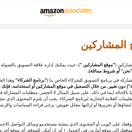
ج المشاركين
شاركين (
"موقع المشاركين "
)، حيث يمكنك إدارة علاقة التسويق بالعمولة
نحن
"
أو شروط مماثلة).
ركة في برنامج التسويق للشركاء الخاص بنا (
"برنامج الشركاء"
وهذا الش
ة
") دون تغيير. من خلال التسجيل في موقع المشاركين أو استخدامه، فإنك 
ا بالإحالة (بما في ذلك، على سبيل المثال لا الحصر، متطلبات المشاركة ف
عليمات
العلامة التجارية لبرنامج الشركاء
.
يجب أن يلتزم المحتوى الذي تن
شاؤها أو تحريرها أو إزالتها مقابل تعويض. يرجى قراءة السياسات والإرشا
عك على الويب أو المحتوى الذي ينشئه مستخدمو وسائل التواصل الاجتماعي
موقعك إلى موقع أمازون في الجدول
۱
أو، إن أمكن
للموقع،
أي موقع آخر م