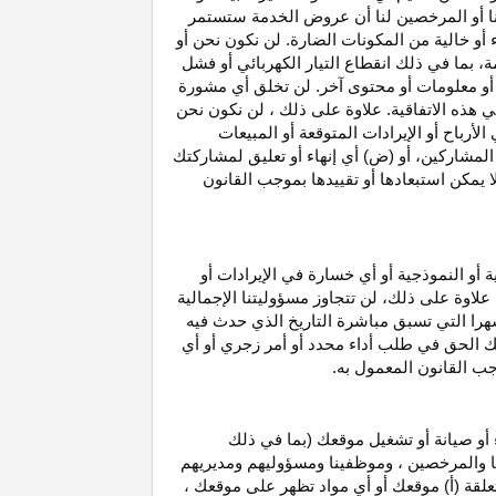
نا أو المرخصين لنا أن عروض الخدمة ستستمر
 أو خالية من المكونات الضارة. لن نكون نحن أو
ة، بما في ذلك انقطاع
التيار الكهربائي أو فشل
أو معلومات أو محتوى آخر. لن تخلق أي مشورة
هذه الاتفاقية. علاوة على
ذلك ،
لن نكون نحن
ي
الأرباح
أو الإيرادات المتوقعة أو المبيعات
المشاركين
، أو (ض) أي إنهاء أو تعليق لمشاركتك
لا يمكن استبعادها أو تقييدها بموجب القانون
ية أو النموذجية أو أي خسارة في
الإيرادات
أو
. علاوة على ذلك، لن تتجاوز مسؤوليتنا الإجمالية
هرا التي تسبق مباشرة التاريخ الذي حدث فيه
ك الحق في طلب أداء محدد أو أمر زجري أو أي
جب القانون المعمول به.
أو صيانة أو تشغيل موقعك (بما في ذلك
لنا والمرخصين ، وموظفينا ومسؤوليهم ومديريهم
علقة (أ) موقعك أو أي مواد تظهر على موقعك ،