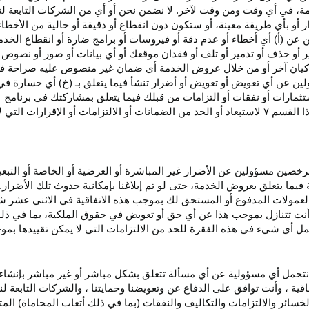
، في أي وقت ومن وقت لآخر. لا نضمن نحن أو أي من الشركات التابعة ل
أو بأي طريقة معينة، أو ستكون دون انقطاع أو دقيقة أو خالية من الأخطاء
ن عن (أ) أي أخطاء أو عدم
دقة
أو فيروسات أو برامج ضارة أو انقطاع الخدم
ر
أو حذف أو تدمير أو تلف أو فقدان
موقعك
أو أي بيانات أو صور أو نصوص 
كيان آخر أو من خلال عروض الخدمة أي ضمان غير منصوص عليه صراحة في 
لين عن أي تعويض أو تعويض أو أضرار تنشأ فيما يتعلق بـ (خ) أي خسارة ف
ثمارات أو نفقات أو التزامات من قبلك فيما يتعلق بمشاركتك في
برنامج 
ا القسم
۷
لاستبعاد أو الحد من الضمانات أو الالتزامات أو الإقرارات التي 
المرخصين مسؤولين عن الأضرار غير
المباشرة
أو العرضية أو الخاصة أو التبع
ئة فيما يتعلق بعروض الخدمة، حتى لو تم إبلاغنا بإمكانية حدوث تلك الأضرار
لعمولات المدفوع أو المستحق لك بموجب هذه الاتفاقية في الاثني عشر ش
أنت تتنازل بموجب هذا عن أي حق أو تعويض في حقوق الملكية، بما في ذل
عمل أي شيء في هذه الفقرة للحد من الالتزامات التي لا يمكن تقييدها بمو
نتحمل أي مسؤولية عن أي مسألة تتعلق بشكل مباشر أو غير مباشر بإنشاء 
قية ، وأنت توافق على الدفاع عن وتعويضنا وحمايتنا ، والشركات التابعة 
خسائر والالتزامات والتكاليف والنفقات (بما في ذلك أتعاب المحاماة) المت