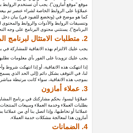
موقع "موقع أمازون"). يجب أن تستخدم الروابط بش
عملاؤنا على الروابط الخاصة لشراء عنصر تم بيعه
كما هو موضح في (وتخضع للقيود في) بيان دخل ع
وتنسيقات الروابط والأدوات والروابط والمحتوى ا
البرنامج"). يستثني محتوى البرنامج على وجه الت
2. متطلبات الامتثال لبرنامج المشاركين
يجب عليك الالتزام بهذه الاتفاقية للمشاركة في
يجب عليك تزويدنا على الفور بأي معلومات نطلبها 
إذا انتهكت هذه
الاتفاقية،
أو إذا انتهكت شروط وأح
لنا، في التوقف بشكل دائم (إلى الحد الذي يسمح 
بموجب هذه
الاتفاقية،
سواء كانت مرتبطة مباشرة ب
3. عملاء أمازون
عملاؤنا
ليسوا،
بحكم مشاركتك في برنامج المشاركي
بطلبات العملاء وخدمة العملاء ومبيعات المنتجات
عملائنا أو تخاطبها، وإذا اتصل بنا أي من عملائن
أمازون هذا لمعالجة مشكلات خدمة العملاء.
4. الضمانات