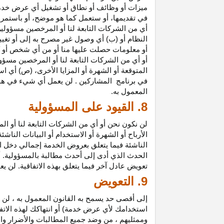
ميزات أو وظائف أو نطاق أو تشغيل أي عرض خدمة
في تقديمها، أو ستعمل كما هو موضح، أو باستمرار 
أي من الشركات التابعة لنا أو المرخصين مسؤولي
النظام أو (ب) أي وصول غير مصرح به إلى أو
تغيي
أو معلومات حصلت عليها منا أو من أي شخص أو 
أو أي من الشركات التابعة لنا أو المرخصين مسؤو
المتوقعة أو الشهرة أو المزايا
الأخرى،
(ص) أي است
في
برنامج المشاركين
. لن يعمل أي شيء في هذ
المعمول به.
8. القيود على المسؤولية
لن نكون نحن أو أي من الشركات التابعة لنا أو 
الأرباح أو الشهرة أو الاستخدام أو البيانات الناش
الناشئة فيما يتعلق بعروض الخدمة إجمالي دخل ا
الحدث الذي أدى إلى أحدث مطالبة بالمسؤولية. 
تعويض عادل آخر فيما يتعلق بهذه الاتفاقية. لن ي
9. التعويض
إلى أقصى حد يسمح به القانون المعمول به ، لن 
استخدامك لأي عرض خدمة) أو انتهاكك لهذه الاتفا
وممثليهم ، من وضد جميع المطالبات والأضرار وال