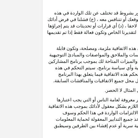
رور بشروط قد تختلف عن تلك الواردة في هذه
موقعك أو تتنافس معه ، (ج) فشلنا في فرض أدائك
حقا ، (د) أي قرارات أو تحديثات قد يتم إجراؤها
 لتقديرنا الخاص وتكون فعالة فقط إذا تم تقديمها
هذه الاتفاقية ملزمة، ومصلحة، وتكون قابلة
اسات والملاحق والمواصفات والمبادئ التوجيهية
 والميزات المتاحة لك بموجب برنامج المشاركين
ية وأي سياسة برنامج، سيتم التحكم في هذه
م هذه الاتفاقية فيما يتعلق بهذا البرنامج
تحل محل جميع الاتفاقيات والمناقشات السابقة.
لمثال لا الحصر.
ر معروفة لعامة الناس أو التي يجب اعتبارها
لازم بشكل معقول لأدائك بموجب هذه الاتفاقية
لالتزامات الواردة في هذا الحكم وسوف
 جميع التدابير المعقولة لحماية المعلومات
قية سرية أو عدم إفشاء بين الطرفين وسيطبق