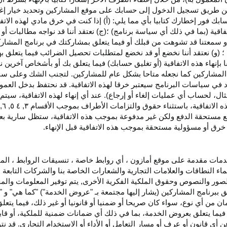
اء عن طريق تسجيل الدخول إلى حسابك على موقع المشاركين وتحديد خيار إ
ق حسابك فور إخطارك كتابيا بأي مما يلي: (أ) إذا كنت في خرق مادي لهذه ال
فاقية (بما في ذلك أي سياسة برنامج) ؛(ج) نعتقد أننا قد نواجه مطالبات 
ية أو سمعتنا قد تشوهت من قبلك أو فيما يتعلق بمشاركتك في برنامج المشار
 (و) نعتقد أننا نخضع أو قد نخضع لمتطلبات تحصيل الضرائب فيما يتعلق بهذ
ا بإنهاء هذه الاتفاقية (أو تغليق حسابك) فيما يتعلق بك أو بأشخاص آخرين 
مج المشاركين كما نجعله متاحا بشكل عام للمشاركين. لتجنب الشك وعلى س
أي انتهاك للقسم ٥ وكما هو محدد في سياسات البرنامج سيعتبر خرقا لهذه الاتفاقية. قد نحتفظ
ال، لحساب أي عمليات إلغاء أو إرجاع). عند أي إنهاء لهذه
الاتفاقية،
سيتم إ
ذه
الاتفاقية،
باستثناء حقوق والتزامات الأطراف بموجب الأقسام
۳
, ٤ ٥, ٦,
فع مستحقة
الدفع
ولكن غير مدفوعة بموجب هذه الاتفاقية، ستظل سارية بعد إن
خرق أو مسؤولية مستحقة بموجب هذه الاتفاقية قبل الإنهاء.
دمات مقدمة على موقع أمازون ، أي روابط خاصة ، تنسيقات الروابط ، الم
ماء النطاقات والعلامات التجارية والشعارات الخاصة بنا والشركات التابعة 
الصور والنصوص وحقوق الملكية الفكرية الأخرى, يتم توفير المعلومات والمحت
لق ببرنامج المشاركين (يشار إليها مجتمعة بـ "عروض الخدمة") "كما هي" و "
مان من أي نوع، سواء كان
صريحا
أو ضمنيا أو قانونيا أو غير ذلك، فيما يتع
ا يتعلق بعروض الخدمة، بما في ذلك أي ضمانات ضمنية للملكية، أو قابلية
أي قانون أو عرف أو مسار التعامل أو الأداء أو الاستخدام التجاري. قد ن