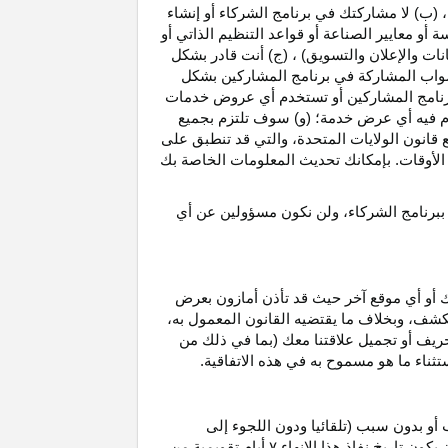
، (ب) لا مشاركتك في برنامج الشركاء أو إنشاء
 أو معايير الصناعة أو قواعد التنظيم الذاتي أو
نات والإعلان والتسويق) ، (ج) أنت قادر بشكل
صواب
المشاركة في برنامج المشاركين بشكل
 برنامج المشاركين أو تستخدم أي عروض خدمات
دم فيه أي عرض خدمة؛ (و) سوف تلتزم بجميع
ع قانون الولايات المتحدة، والتي قد تنطبق على
ع الأوقات. بإمكانك تحديث المعلومات الخاصة بك
 ببرنامج الشركاء، ولن نكون مسؤولين عن أي
ك أو أي موقع آخر حيث قد تأذن أمازون بعرض
الكشف، وبخلاف ما يقتضيه القانون المعمول
به،
حريف أو تجميل علاقتنا معك (بما في ذلك من
باستثناء ما هو مسموح به في هذه الاتفاقية.
 أو بدون سبب (تلقائيا ودون اللجوء إلى
كون تاريخ نفاذ هذا الإنهاء
۷
أيام تقويمية من