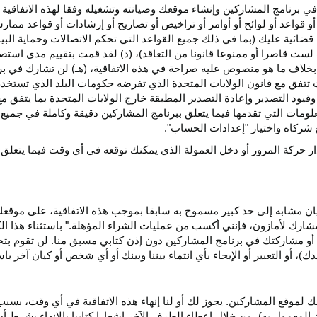
ي برنامج المشاركين وإنشاء موقعك وصيانته وتشغيله وفقا لهذه الاتفاقية 
و قواعد أو لوائح أو أوامر أو تراخيص أو تصاريح أو إرشادات أو قواعد ممارسة
ضائية عليك (بما في ذلك جميع القواعد التي تحكم الاتصالات وحماية البيا
 لست قاصرا أو ممنوعا قانونا من التعاقد)، (د) لقد قمت بتقييم مدى است
ن بخلاف ما هو منصوص عليه صراحة في هذه الاتفاقية، (هـ) لن تشارك في
 تتفق مع قانون الولايات المتحدة الذي تفرضه حكومات البلد الذي تستخ
 وقيود التصدير وإعادة التصدير المطبقة خارج الولايات المتحدة بما يتفق م
معلومات التي تقدمها فيما يتعلق ببرنامج المشاركين دقيقة وكاملة في جمي
ركاه واختيار "إعدادات الحساب".
ار حركة المرور أو دخل العمولة الذي يمكنك توقعه في أي وقت فيما يتعلق
يان مشابه إلى حد كبير مسموح به سابقا بموجب هذه الاتفاقية، على موقع
مشارك لأمازون، فإنني أكسب من عمليات الشراء المؤهلة." باستثناء هذا 
ية أو مشاركتك في برنامج المشاركين دون إذن كتابي مسبق منا. لن تقوم بت
ؤيدك)، أو التعبير أو الإيحاء بأي انتماء بيننا وبينك أو أي شخص أو كيان آخر 
 لموقع المشاركين. يجوز لك أو لنا إنهاء هذه الاتفاقية في أي وقت، بسبب
لمعمول به)، من خلال إعطاء الطرف الآخر إشعارا كتابيا بالإنهاء بشرط أن ي