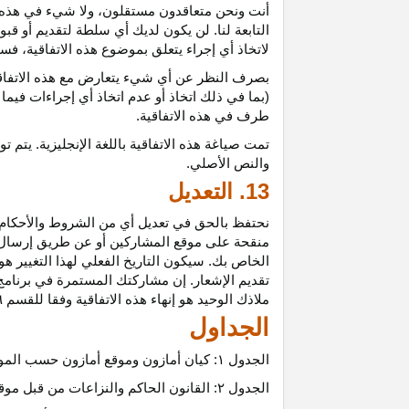
أنت ونحن متعاقدون
مستقلون،
ولا شيء في هذه 
التابعة لنا. لن يكون لديك أي سلطة لتقديم أو قب
لاتخاذ أي إجراء يتعلق بموضوع هذه
الاتفاقية،
فسيت
بصرف النظر عن أي شيء يتعارض مع هذه
الاتفا
(بما في ذلك اتخاذ أو عدم اتخاذ أي إجراءات فيما
طرف في هذه الاتفاقية.
تمت
صياغة
هذه
الاتفاقية
باللغة
الإنجليزية
.
يتم
تو
والنص
الأصلي
.
13. التعديل
نحتفظ بالحق في تعديل أي من الشروط والأحكام ال
منقحة على موقع المشاركين أو عن طريق إرسال إشع
الخاص بك. سيكون التاريخ الفعلي لهذا التغيير هو 
تقديم الإشعار. إن مشاركتك المستمرة في برنامج 
ملاذك الوحيد هو إنهاء هذه الاتفاقية وفقا للقسم ٦.
الجداول
الجدول
۱:
كيان أمازون وموقع أمازون حسب المو
الجدول
۲:
القانون الحاكم والنزاعات من قبل موق