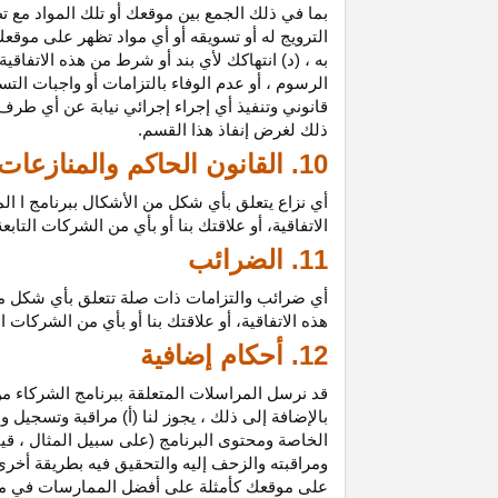
بما في ذلك الجمع بين موقعك أو تلك المواد مع تط
الترويج له أو تسويقه أو أي مواد تظهر على موقعك
به ، (د) انتهاكك لأي بند أو شرط من هذه الاتفاق
الرسوم ، أو عدم الوفاء بالتزامات أو واجبات الت
قانوني وتنفيذ أي إجراء إجرائي نيابة عن أي طر
ذلك لغرض إنفاذ هذا القسم.
10. القانون الحاكم والمنازعات
أي نزاع يتعلق بأي شكل من الأشكال ببرنامج ا ال
الاتفاقية، أو علاقتك بنا أو بأي من الشركات ال
11. الضرائب
أي ضرائب والتزامات ذات صلة تتعلق بأي شكل من 
هذه الاتفاقية، أو علاقتك بنا أو بأي من الشركات 
12. أحكام إضافية
قد نرسل المراسلات المتعلقة ببرنامج الشركاء من
بالإضافة إلى ذلك ، يجوز لنا (أ) مراقبة وتسج
الخاصة ومحتوى البرنامج (على سبيل المثال ، ق
ومراقبته والزحف إليه والتحقيق فيه بطريقة أخرى
على موقعك كأمثلة على أفضل الممارسات في موا