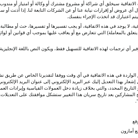
الاتفاقية سيخلق أي
شراكة
أو مشروع مشترك أو وكالة أو امتياز أو مندوب 
ول أي عروض أو إقرارات نيابة عنا أو عن الشركات التابعة لنا. إذا أذنت أ
م اعتبارك قد اتخذت الإجراء بنفسك.
قية،
لا يوجد في هذه
الاتفاقية،
أو يجب تفسيرها أو
تفسيرها،
حث أو مطالبة 
 يتعلق بالمعاملة) التي تتعارض مع أو يعاقب عليها بموجب أي
قوانين
أو لوائ
فير
أي
ترجمات
لهذه
الاتفاقية
للتسهيل
فقط،
ويكون
النص
باللغة
الإنجليزية
واردة في هذه الاتفاقية في أي وقت ووفقا لتقديرنا الخاص عن طريق نشر 
ار بهذا التعديل إليك عبر البريد الإلكتروني إلى عنوان البريد الإلكتر
التاريخ
المحدد،
والتي بخلاف زيادة دخل العمولات القياسية وإيرادات الع
المشاركين بعد تاريخ سريان هذا التغيير ستشكل موافقتك على التعديلات. 
قع
ع أمازون