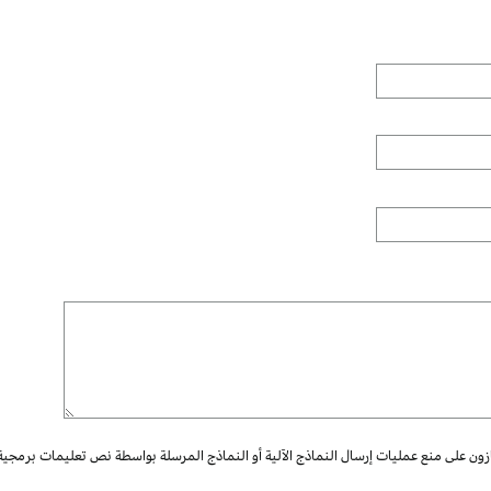
ازون على منع عمليات إرسال النماذج الآلية أو النماذج المرسلة بواسطة نص تعليمات برمجية