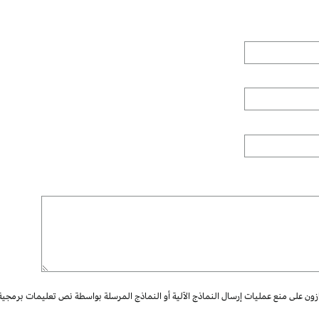
ازون على منع عمليات إرسال النماذج الآلية أو النماذج المرسلة بواسطة نص تعليمات برمجية