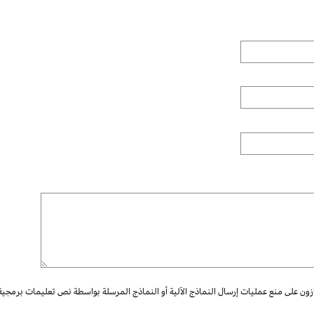
ازون على منع عمليات إرسال النماذج الآلية أو النماذج المرسلة بواسطة نص تعليمات برمجية