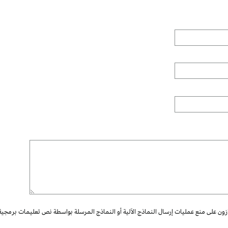
ازون على منع عمليات إرسال النماذج الآلية أو النماذج المرسلة بواسطة نص تعليمات برمجية