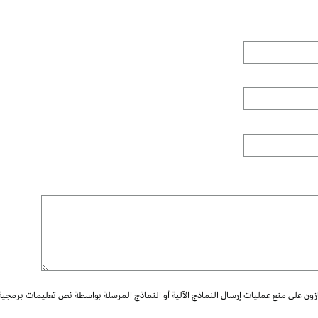
ازون على منع عمليات إرسال النماذج الآلية أو النماذج المرسلة بواسطة نص تعليمات برمجية