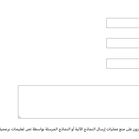
ازون على منع عمليات إرسال النماذج الآلية أو النماذج المرسلة بواسطة نص تعليمات برمجية