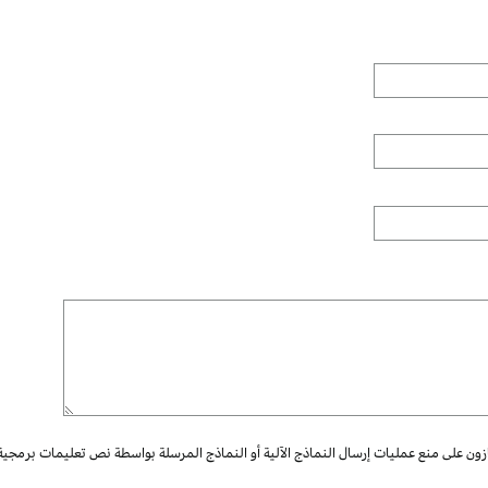
ازون على منع عمليات إرسال النماذج الآلية أو النماذج المرسلة بواسطة نص تعليمات برمجية