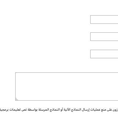
ازون على منع عمليات إرسال النماذج الآلية أو النماذج المرسلة بواسطة نص تعليمات برمجية