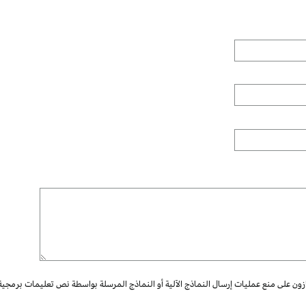
ازون على منع عمليات إرسال النماذج الآلية أو النماذج المرسلة بواسطة نص تعليمات برمجية