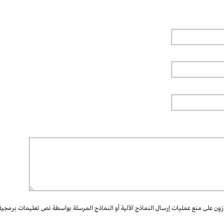
ازون على منع عمليات إرسال النماذج الآلية أو النماذج المرسلة بواسطة نص تعليمات برمجية