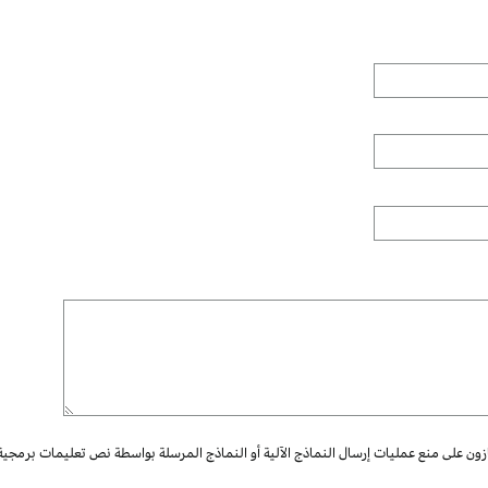
ازون على منع عمليات إرسال النماذج الآلية أو النماذج المرسلة بواسطة نص تعليمات برمجية