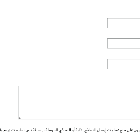
ازون على منع عمليات إرسال النماذج الآلية أو النماذج المرسلة بواسطة نص تعليمات برمجية