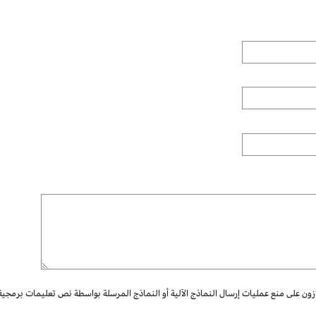
ازون على منع عمليات إرسال النماذج الآلية أو النماذج المرسلة بواسطة نص تعليمات برمجية