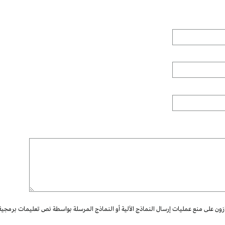
ازون على منع عمليات إرسال النماذج الآلية أو النماذج المرسلة بواسطة نص تعليمات برمجية