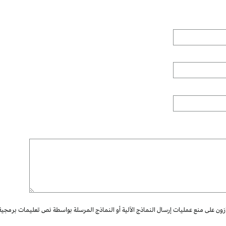
ازون على منع عمليات إرسال النماذج الآلية أو النماذج المرسلة بواسطة نص تعليمات برمجية