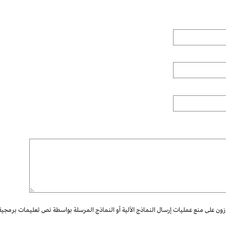
ازون على منع عمليات إرسال النماذج الآلية أو النماذج المرسلة بواسطة نص تعليمات برمجية