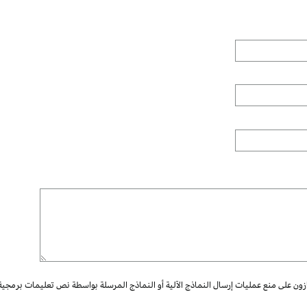
ازون على منع عمليات إرسال النماذج الآلية أو النماذج المرسلة بواسطة نص تعليمات برمجية