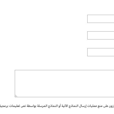
ازون على منع عمليات إرسال النماذج الآلية أو النماذج المرسلة بواسطة نص تعليمات برمجية