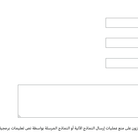
ازون على منع عمليات إرسال النماذج الآلية أو النماذج المرسلة بواسطة نص تعليمات برمجية