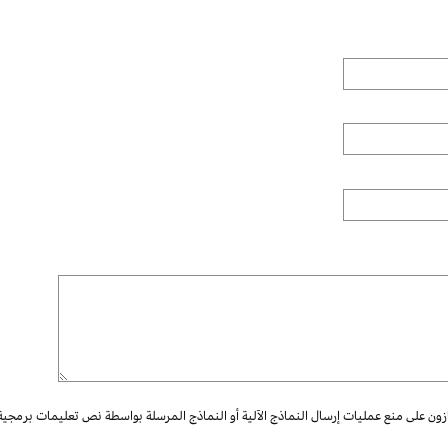
ازون على منع عمليات إرسال النماذج الآلية أو النماذج المرسلة بواسطة نص تعليمات برمجية