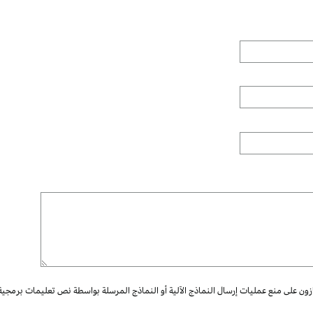
ازون على منع عمليات إرسال النماذج الآلية أو النماذج المرسلة بواسطة نص تعليمات برمجية