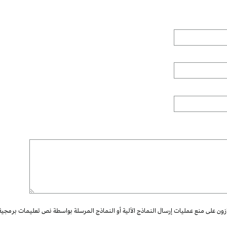
ازون على منع عمليات إرسال النماذج الآلية أو النماذج المرسلة بواسطة نص تعليمات برمجية