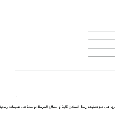
ازون على منع عمليات إرسال النماذج الآلية أو النماذج المرسلة بواسطة نص تعليمات برمجية