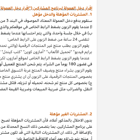
إقرار دخل العمولة لبرنامج المشاركين ("إقرار دخل العمولة"
1. المشتريات المؤهلة والدخل مؤهل
سنقوم بدفع دخل العمولة المعتاد الموصوف في البند 3 من إقرار دخل العمولة هذا بالاتصال مع المشتريات المؤهلة
ا) عندما يقوم الزبون بضغط الرابط الخاص في موقعكم والذي ي
ب) في خلال جلسة واحدة
،
والتي يتم احتسابها عندما يضغط ا
تنقضي 24 ساعة من ضغط الزبون على الرابط الخاص؛
يقوم الزبون بطلب منتج غير المنتجات الرقمية (والتي نحدد
برايم فيديو" "تحميل الألعاب" "أمازون كوين" "كتب
كيندل
" 
عندما يقوم الزبون بضغط الرابط الخاص لموقع أمازون
،
لكن 
في غضون
180 يوماً من الشراء، يتم شحن المنتج للعميل أو بثه أو تنزيله من قبله، ودفعه لثمنه
يقوم الزبون بشراء منتج ويضيف المنتج عربة التسوق الخاصة به واكمال الطلب خلال 89 يوما كموعد أقصاه
بخصوص المنتجات الرقمية
،
على الزبون أن ان يشتري منتج م
ج) بخصوص كل منتج تم شحنه
،
تحميله أو تنزيله
،
فلكل مشتر
النقل
،
والضرائب مثل ضريبة المبيعات وضريبة القيمة المضا
2. المشتريات
الغير مؤهلة
بدون الاخلال بالمذكور أعلاه
،
فأن المشتريات المؤهلة تصبح غير
على برنامج
المشاركين،
بما بتضمن ذلك النسخ المحدثة من ات
بالإضافة الى ذلك
،
ان المشتريات التالية التي قد تكون مشتر
أ. منتج يتم
شراؤه
بعد أنهاء الاتفاقية الخاصة بك؛