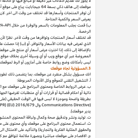
لا
يجوز
لك
تقديم
ادعاءات
غير
دقيقة
أو
مبالغ
فيها
أو
خادعة
أ
موقعك
إلى
هاتف
ذكي
بسعة
64
جيجابايت
يباع
على
موقع
أ
أن توفر المنتجات وأسعارها قد تختلف من وقت الى اخر. لان
يعرض السعر والكمية المتاحة.
ب) قمت بجلب المعلومات بالسعر والوفرة من خلال
PA-API
الرخصة.
قد تختلف أسعار المنتجات وتوافرها من وقت لآخر. نظرًا لأن أ
الذي تعرض فيه بيانات الأسعار والتوافر، أو (ب) إذا حصلت عل
بالإضافة
إلى
ذلك،
إذا
اخترت
عرض
أسعار
أي
منتج
على
موقع
المعروضة
عبر
أي
موقع
ويب
أو
أي
وسيلة
أخرى
بخلاف
موقع
ليس
بأمكانك
وضع روابط خاصة على أمازون أو الرط لموقعك 
3.المسؤولية تجاه موقعك
انك
مسؤول بشكل منفرد عن
موقعك،
بما يتضمن ذلك تطوي
أ. التشغيل التقني للموقع وكل الأدوات المربوطة؛
ب. عرض الروابط الخاصة ومحتوى البرنامج على موقعك مع الامتث
ذاتية أو احكام قضائية أو قرارات أو أي متطلبات تفرضها ال
بطريقة واضحة وموجزة لا لبس فيها في الوقت الحقيقي
(على
) وال
Communications Directive
DPR) (EU) 2016/679
يدير موقعك).
ت. توليد ونشر وتدقيق صحة وكمال ولباقة المحتوى المنشو
ث. استعمال محتوى البرنامج على موقعك وأي محتوى على موق
والحقوق الملكية الفكرية والتجارية) والتأكيد على الامتثال ال
ج. الافصاح على موقعك مباشرة وبصورة ملائمة تتوافق مع ك