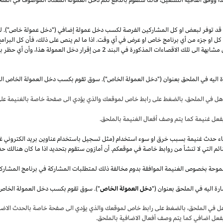
قد توفر لبعض او كل المشاركين الفرصة لكسب دخل عمولة إضافي ("دخل عمولة خاص"). 
ل كل او جزء من أي برنامج خاص او عرض في أي وقت.
اذا
ما لم ينص على
ذلك،
فأن كل البرامج
 مشابهة الى تلك الاقصاءات المذكورة في البند
2
من إقرار دخل العمولة
هذا،
وأن أي حظر بم
ة اليه في الملحق بعنوان ("دخل العمولة الخاص"). سوق تقوم بكسب دخل العمولة الخاص ال
أهل في
الملحق،
بالضغط على رابط خاص لموقعك والذي يؤدي الى صفحة خاصة بالغنيمة على 
فعل غنيمة كما يتم وصف أفعال الغنيمة بالملحق
.
قصاء حدث غنيمة بسبب خرق او سوء استخدام (مثل تسجيل باستخدام عناوين بريد الكتروني غ
ئم التي لا تنشأ من روابط خاصة في موقعكم. أن أمازون ستقوم بتحديد
اذا
ما كان هنالك حد
موحة بخصوص الغنيمة الموافقة بدوم مخالفة ذلك لمتطلبات المشاركة في برنامج المشارك
ة اليه في الملحق بعنوان ("
دخل العمولة الخاص
هل في
الملحق،
بالضغط على رابط خاص لموقعك والذي يؤدي الى صفحة خاصة بالحدث الاضاف
بفعل اضافي كما يتم وصف أفعال الاضافية بالملحق
.