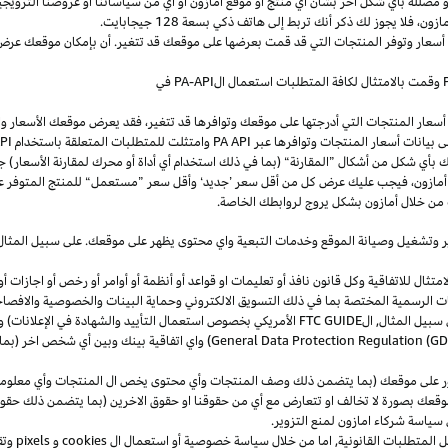
و
مضللة
بأي
شكل
آخر
بشأن
أي
منتج
أو
موقع
أمازون
أو
أي
من
سياساتنا
أو
عروضنا
الترويجي
مازون،
فلا
يجوز
لك
ذكر
أنك
تربط
إلى
هاتف
ذكي
بسعة
128
جيجابايت
.
 أسعار وتوفر المنتجات التي قد قمت بعرضها على موقعك قد تتغير. أن بإمكان موقعك عرض ا
وقمت بالامتثال لكافة المتطلبات استعمال
ال
-API
PA
في
سعار المنتجات التي أدرجتها على موقعك وتوافرها قد تتغير، فقد يعرض موقعك الأسعار والتوا
ى بيانات أسعار المنتجات وتوافرها عبر
PA API
وامتثلت للمتطلبات المتعلقة باستخدام
PA API
ك
بأي
شكل
من
أشكال
”
المقارنة
“
(
بما
في
ذلك
استخدام
أي
أداة
أو
محرك
لمقارنة
الأسعار
)
جن
أمازون،
فيجب
عليك
عرض
كل
من
أقل
سعر
’
جديد
‘
وأقل
سعر
”
مستعمل
“
للمنتج
المتوفر
ع
من خلال أمازون بشكل يروج لروابطك الخاصة.
ر
وتشغيل
وصيانة الموقع وخدمات التبعية واي محتوى يظهر على موقعك. على سبيل
المثال
ال للاتفاقية وكل قانون نافذ أو تعليمات او قواعد أو أنظمة أو أوامر أو رخص أو اجازات أو م
جهات الرسمية المختصة بما في ذلك التسويق الالكتروني وحماية البينات والخصوصية
والافصا
 سبيل المثال, ال
FTC GUIDE
الأمريكي بخصوص استعمال التأييد والشهادة في الإعلانات) و 
General Data Protection Regulation (G
) واي اتفاقية بينك وبين أي شخص اخر (
ر على موقعك (بما يتضمن ذلك وصف المنتجات وأي محتوى يخص ال المنتجات وأي معلومات 
عك بصورة لا تخالف او تتعارض مع أي من حقوقنا او حقوق الاخرين (بما يتضمن ذلك حقوق
ى سياسة شركاء امازون لمنع التزوير.
ل المتطلبات القانونية, اما من خلال سياسة خصوصية أو استعمال ال
cookies
و
pixels
و
تق