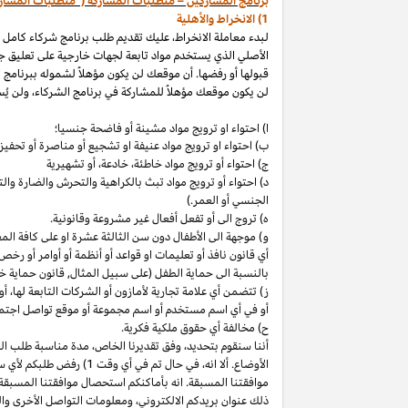
برنامج المشاركين – متطلبات المشاركة ("متطلبات المشار
1) الانخراط والأهلية
لبدء معاملة الانخراط، عليك تقديم طلب برنامج شركاء كامل
الأصلي الذي يستخدم مواد تابعة لجهات خارجية على تعليق ج
قبولها أو رفضها. أن موقعك لن يكون مؤهلاً لشموله ببرنامج 
لن يكون موقعك مؤهلاً للمشاركة في برنامج الشركاء، ولن يُس
ا) احتواء او ترويج مواد مشينة أو فاضحة جنسيا؛
ب)
احتواء
او
ترويج مواد
عنيفة او تشجيع أو مناصرة أو تحفيز ا
ج) احتواء أو ترويج مواد
خاطئة،
خادعة،
أو تشهيرية
د) احتواء أو ترويج مواد تبث بالكراهية والتحرش والضارة 
الجنسي أو العمر.)
ه) تروج الى أو تفعل أفعال غير مشروعة وقانونية.
و) موجهة الى الأطفال دون سن الثالثة عشرة او على كافة ال
أي قانون نافذ أو تعليمات او قواعد أو أنظمة أو أوامر أو رخص
بالنسبة الى حماية الطفل (على سبيل المثال, قانون حماية خ
ز) تتضمن أي علامة تجارية لأمازون أو الشركات التابعة
لها،
أو 
أو في أي اسم
مستخدم أو اسم مجموعة أو موقع تواصل اجتماعي
ح) مخالفة أي حقوق ملكية فكرية.
أننا سنقوم
بتحديد،
وفق تقديرنا
الخاص،
مدة مناسبة طلب التق
الأوضاع. ألا
انه،
في حال تم في أي وقت 1) رفض طلبكم لأي سبب
موافقتنا المسبقة. انه بأماكنكم استحصال موافقتنا المسبقة
ذلك عنوان بريدكم
الالكتروني،
ومعلومات التواصل الأخرى وال