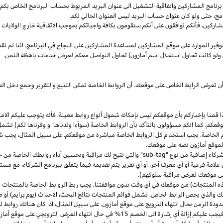
مج المشاركين واتفاقية التشغيل الى عنوان البريد المربوط بحساب البرنامج الخاص بكم. س
مج،
حتى ولو كان عنوان حساب البريد ليس العنوان الحالي لكم.
شاركين،
فأنكم توافقون على أنكم ستقومون بكافة واجباتكم بموجب الاتفاقية
خارج
الولايات 
وفير الموارد على موقع المشاركين لمساعدة المشاركين على النجاح في البرنامج. اننا لم نق
ولو كانت تحاول استغلال اسم أمازون) تحاول التواصل معكم لعرض خدمات باهظة الثمن.
ن تعرض الرابط الخاص على موقعك. أن الروابط الخاصة تمكن التتبع والتقرير وجمع دخل
ا
قمنا بإخباركم بأن موقعكم ليس بإمكانه شمول أنواع روابط
معينة،
فأنه يتوجب عليكم الامت
قعكم،
كما انكم مسؤولون بالتأكد بأن الروابط الخاصة (سوآءا ولدناها او وفرناها لكم) تشم
كم الخاصة. يجب استخدام كل الروابط الخاصة مباشرة من موقعكم. على سبيل
المثال،
يجب شم
 لموقع أمازون تضه على موقعك.
شركاء إضافية من نوع "
sub-tag
" والتي تتيح لك مراقبة وتحسين أداء روابطك الخاصة من 
لامة فرعية أو أي معرف آخر، أو أي تقرير يتم تقديمه فيما يتعلق ببرنامج الشركاء، مع 
لى موقعك لغرض مراقبة سلوكهم).
هذه المنتجات) من موقعك في أي وقت بدون موافقتنا. يجب ربط الروابط الخاصة بالمنتجات (
 والذي يحص الرابط الخاص. تشمل قوائم المنتجات نتائج
البحث،
الاحداث (يوم برايم) أو ص
ودة الزمن بحال انتهاء الترويج على موقع أمازون. على سبيل
المثال،
اذا
كان هنالك روابط 
ب عليكم إزالة أي إشارة الى الخصم 15% في حال انتهاء العرض الترويجي على موقع أمازون.