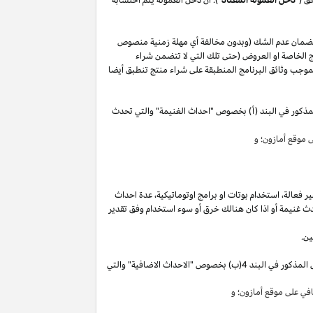
لضمان عدم الشك (وبدون مخالفة أي مهلة زمنية منصوص
 الخاصة او العروض (حتى تلك التي لا تتضمن شراء
وجب وثائق البرنامج المنطبقة على شراء منتج تنطبق أيضا
مذكور في البند (أ) بخصوص "احداث الغنيمة" والتي تحدث
موقع أمازون؛ و
ير
فعالة،
استخدام
بوتات
او برامج
اوتوماتيكية،
عدة احداث
ث غنيمة أو
اذا
كان هنالك خرق أو سوء استخدام وفق تقدير
ين.
"). سوق تقوم بكسب دخل العمولة الخاص المذكور في البند 4(ب) بخصوص "الاحداث الاضافية" والتي
ي على موقع أمازون؛ و