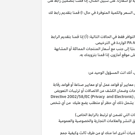
ة
أو
أسعارنا
.
على
سبيل
المثال،
إذا
قمت
بتضمين
رابط
على
لسعر والكمية المتوفرة في حال: ا) قمنا بتقديم رابط لك
فر فقط في الحالات التالية: (أ) إذا قمنا بتقديم الرابط
الواردة في الترخيص
.
بًا
إلى
جنب
مع
أسعار
المنتجات
المماثلة
أو
المشابهة
لى
موقع
أمازون،
إذا
قمنا
بتزويدك
به
.
،
أنك انت المسؤول الوحيد عن:
عايير أو قواعد عمل أو او معايير صناعة أو قواعد رقابة
حات
وضمان الكشف عن الاتصالات أو ترتيبات التعويض
(
Directive 2002/58/EC (Privacy and Electronic
بما يشمل ذلك أي حظر أو متطلب يضع عليك من أي شخص
التي تضمن او ترتبط بالرابط الخاص.)
 النشر والعلامات التجارية والخصوصية والعمومية
نيات أخرى اما منك او من طرف ثالث وكيفية جمع