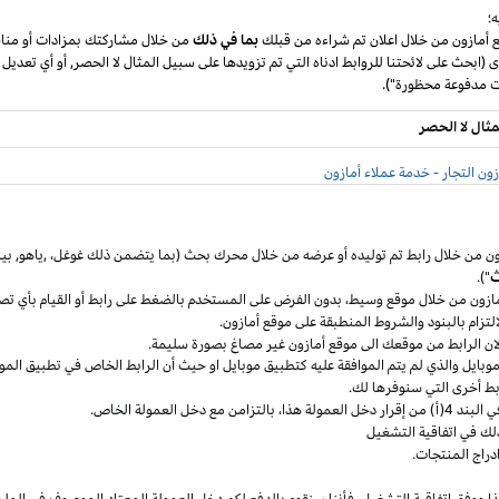
؛
ع أمازون من خلال اعلان تم شراءه من قبلك
بما في ذلك
من خلال مشاركتك بمزادات أو مناق
ى (ابحث على لائحتنا للروابط ادناه التي تم تزويدها على سبيل المثال لا الحصر, أو أي تعديل
مثال لا الحصر
ون التجار - خدمة عملاء أمازون
ون من خلال رابط تم توليده أو عرضه من خلال محرك بحث (بما يتضمن ذلك
غوغل
،
,ياهو,
بين
ث
").
مازون من خلال موقع
وسيط،
بدون الفرض على المستخدم بالضغط على رابط أو القيام بأي تص
التزام بالبنود
والشروط المنطبقة
على موقع أمازون.
 لان الرابط من موقعك الى موقع أمازون غير مصاغ بصورة سليمة.
وبايل
والذي لم يتم الموافقة عليه كتطبيق
موبايل
او حيث
أن
الرابط الخاص في تطبيق
المو
ربط أخرى التي سنوفرها لك.
خل العمولة
هذا،
بالتزامن مع دخل العمولة الخاص.
لك في اتفاقية التشغيل
دراج المنتجات.
ا ووفق اتفاقية
التشغيل،
فأننا سنقوم بالدفع لكم دخل العمولة المعتاد الموصوف في الملح