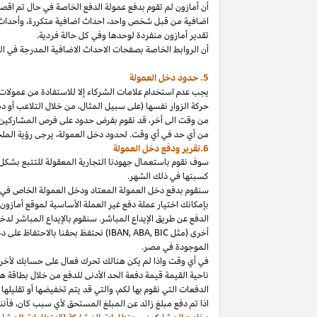
أن أمازون لم تقوم بدفع عمولة الدفع الخاصة في حال تم ا
اضافية من قبل شخص
واحد،
احداث اضافية
متكررة،
وأحداث 
تقدير أمازون منفردة لوحدها وفي كل حالة فردية.
أن الروابط الخاصة بصفحات الاحداث الاضافية المدرجة في 
5. حدود دخل العمولة
يجب عدم استخدام علامات الشركاء إلا للاستفادة من عمولات 
حركة الزوار نفسها (على سبيل المثال، من خلال التلاعب أو دم
من وقت الى
أخر،
قد نقوم بفرض حدود على فرص المشاركين
من أي حد في أي وقت. لحدود دخل
العمولة،
يرجى رؤية الملح
6.تقرير ودفع دخل العمولة
سوف نقوم باستعمال جهودنا التجارية المعقولة للتتبع بشكل
كسبتها في ذلك الشهر.
بإمكانك اختيار عملة دفع غير العملة الأساسية لموقع أمازون
الدفع عن طريق الإيداع المباشر. سنقوم بالإيداع المباشر ل
أخرى (مثل
BIC
,
ABA
,
IBAN
) نحتفظ بحقنا بالاحتفاظ على 
الموجودة
في
مصر
.
في أي وقت
واذا
لم يكن هنالك تحرك فعال على حسابك لأخر 3
ناحية القيمة قيمة دفعة الحد الأدنى للدفع من خلال بطاقة هد
الدفعات التي نقوم بها
لكم،
والتي قد يتم تخفيضها أو تقليلها 
اذا
تم دفع مبلغ زائد عن المبلغ المستحق لأي سبب
كان،
فأننا