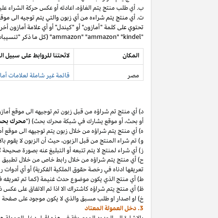
ب. أي طلب منتج يتم
الغاؤه،
اعادته أو عكس حركة الشراء عليه
ت. أي منتج يتم شراءه من أي زبون والتي يتم توجيه الى موق
تحتوي على كلمة "أمازون" أو "كيندل" أو أي علامة أمازون أخر
"ammazon" "ammazon" "kindel" (كل ما ذكر "تنسيبات مدفوعة محظورة").
المكان
لائحتنا للروابط على سبيل ال
مصر
قائمة غير شاملة لعلامات أماز
د) أي منتج تم
شراؤه
من قبل زبون تم توجيهه الى موقع أماز
أو
بحث،
أو موقع يشارك في شبكة محرك بحث) ("
محرك بح
ه) أي منتج يتم
شراؤه
من خلال زبون يتم توجيهه الى موقع أ
و) تم شراء المنتج من قبل
الزبون،
حيث
أن
الزبون لا يقوم بال
ز) أي شراء لمنتج لا يتم تتبعه أو التبليغ عنه بصورة صحيحة
ح) أي منتج يتم
شراؤه
من خلال رابط خاص من خلال تطبيق
م
تعريفها ادناه في رخصة حقوق الملكية الفكرية) أو أي أدوات 
ط) أي منتج الذي يكون موضوع حدث غنيمة (كما تم تعريفه في البند 4(أ) من إقرار د
ظ) أي منتج يتم
شراؤه
كاشتراك الا
اذا
تم الاتفاق على عكس ذ
خ) او اصدار او طلب مسبق والذي لا يكون موجود على صفحة ا
3. دخل العمولة المعتاد
بالإشارة الى الحدود الموصوفة في هذه إقرار دخل العمولة هذ