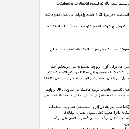
يتم اعتبار بأنه تم استلام
الاخطارات،
والموافقات
المتحدة
الامريكية،
الا
اذا
قمتم بإخبارنا من خلال معلوماتكم
م بتخويل أي شركة بالقيام بتزويد خدمات أنشاء واستشارة
 العمولات. يجب شمول تعريف المشارك المخصصة لك في
ناع عن عرض أنواع الروابط الممنوعة على موقعكم. أنتم
ل الشكليات الصحيحة والتي تمكننا من تتبع الاحالات منكم
ول تعريف ال المشارك أو الوسم الخاص به (بشكل
xxxxx-
خلال تضمين علامات فرعية مختلفة في عناوين
URL
لروابط
مستخدم محدد لموقعك (على سبيل المثال، لا يجوز لك تخصيص
كما تمك تعريفه في إقرار المنتجات). عند ربط الصفحات
فحة دائرة معينة (على سبيل المثال: البقالة).
للمنتجات على موقعك تخص قسم الملابس على موقع