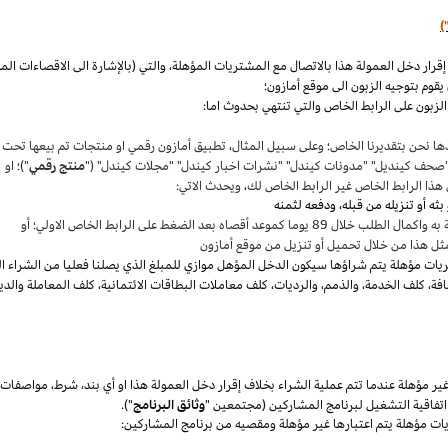
)
،
والتي (بالإشارة الى الاقصاءات ال
قوم بتوجيه الزبون الى موقع أمازون؛
لزبون على الرابط الخاص والتي تنتهي بحدوث اما:
ها نحن بتقديرنا
الخاص؛
وعلى سبيل المثال
،
تطبيق أمازون رقمي او منتجات تم بيعها تحت
"صحف
كينديل
" "مدونات
كيندل
" "نشرات اخبار
كيندل
" "مجلات
كيندل
" ("
منتج رقمي
")؛ او
هذا الرابط الخاص غير الرابط الخاص لك
،
ويحدث الاتي:
 بعد الضغط على الرابط الخاص الاولي؛ أو
ثل هذا من خلال تحميل أو تنزيل من موقع أمازون
يات مؤهلة يتم
شراؤها
سيكون الدخل المؤهل موازي للمبلغ الذي يصلنا فعليا من الشراء ا
فة
،
كلف الخدمة
،
والذمم
،
والرديات
،
كلف معاملات البطاقات الائتمانية
،
كلف المعاملة والدي
 مؤهلة عندما تتم عملية الشراء بخلاف إقرار دخل العمولة هذا او أي بند
،
شرط
،
مواصفات
فاقية التشغيل لبرنامج المشاركين (مجتمعين "
وثائق البرنامج
").
يات مؤهلة يتم اعتبارها غير مؤهلة ومقصيه من برنامج المشاركين: