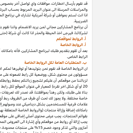
قد نقوم بأرسال
اخطارات،
موافقات واي تواصل أخر بخصوص برنا
والمراسلات المرسلة الى عنوان البريد المربوط بحساب
البرنا
اذا
انت لستم بمواطن أو شركة أمريكية تشارك في برنامج
الم
الضريبية.
أن برنامج المشاركين مجاني لمن يريد
الانضمام،
واننا
نقوم بت
لشركائنا،
فيرجى اخذ الحيطة والحذر
اذا
كانت أي شركة (حتى 
أ. الروابط لمواقعكم
أ. الروابط الخاصة
بعد أن تقوم بتقديم طلبك لبرنامج
المشاركين،
فأنه
ب
ا
مكانك
أ
الرابط الخاص.
ب. المتطلبات العامة لكل الروابط الخاصة
ان الروابط الخاصة قد نقوم نحن بتوليدها أو توفيرها لمكم.
اذ
مسؤولون عن محتوى
شكل،
ووضعية كل رابط تضعونه على
مو
لزبائننا من موقعكم. أن عليكم تشجيع زبائنكم بحفظ روابط
20
او أي شكل اخر نقره) كمعيار في عنوان الموقع لكل رابط
بناءً على طلبك، ولكن رهناً بموافقتنا، قد نصدر لك تعريفات 
خاصة مختلفة. ولا يجوز لك تحت أي ظرف من الظروف ربط أي ع
علامات فرعية للمستخدمين بشكل ديناميكي عند وصولهم إ
ب
ا
مكانك
إضافة وإزالة منتجات (والروابط الخاصة المتعلقة ب
بقوائم
المنتجات،
يجب عرض محتوى
أصلي
إضافي على موقعك
يجب إزالة أي روابط من موقعكم وأي إشارة الى العروض المحد
أمازون والتي تذكر وجود خصم
15% على منتجات
محدودة،
فيج