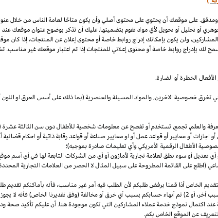
كة")
 ومدقق. على موقعك أن يحتوي على محتوى أصلي وأن يكون متاحًا لعامة الناس من خلال عنو
وهري أو تحليل أو تحويل لأيّ مواد تقوم بتضمينها. عليك أن تذكر بوضوح عنوان موقعك عند
المشاركين، ولن يكون بإمكانك إدراج روابط خاصة أو محتوى إعلان عن المنتجات، إذا كان موق
مح لك بإدراج روابط خاصة أو محتوى إعلاني للمنتجات إذا تم اعتبار موقعك غير مناسب. تشم
لأفعال الخطرة أو الضارة.
والتي تخرق خصوصية
الاخرين,
والمواد المسيئة والعنصرية (بما ذلك على أسس
العرق
او اللون 
معرفة والعلم, تجمع, تستخدم أو تفصح عن معلومات شخصية للأطفال دون سن الثالثة عشرة (ك
 أو اجازات أو معايير أو قواعد عمل أو او معايير صناعة أو قواعد رقابة ذاتية أو احكام قضائ
صوصية الأطفال الرقمية الأمريكي وأي تعليمات صادرة بموجبه)؛
أي تعديل أو سوء نطق لعلامة تجارية لأمازون أو أي من الشركات التابعة لها في أي أسم مو
 (اطلع على القائمة المطروحة على سبيل المثال لا الحصر من العلامات التجارية المحددة)
ديم الخاص أذا قمنا برفض طلبكم لأن الطلب فيه أمر غير
مناسب،
فأنه بأماكنكم تقديم ط
أخر،
أو 2) تم أنهاء حسابكم بسبب أي خرق أو مخالفة (وفق تقديرنا
الخاص)
فأنه لا يجوز
 عند اكتمال نموذج خدمة عملاء المشاركين التي تكون موجودة هنا. أن عليكم تأكيد صحة ود
تعريف عن الموقع الخاص بكم.