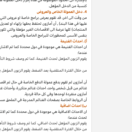
كنسبة من الدخل المؤهل.
4. دخل العمولة الخاص والعروض
من وقت الى
اخر،
قد نقوم بعرض برامج خاصة او عروض التي 
عليها في هذا
البند
)
,
أن أمازون تحتفظ بحقها بإنهاء او تعدي
المنتجات) كلها عرضة الى الاقصاءات
الغير مؤهلة
والتي تكون
بنفس الأسس كمحظورات للبرامج الخاصة والعروض.
أ). احداث الغنيمة
ان احداث الغنيمة هي موجودة في دول محددة كما تم الاشار
عندما:
يقوم الزبون المؤهل لحدث
الغنيمة،
كما تم وصف شروط الت
من خلال الفترة المنقضية بعد
الضغط،
يقوم الزبون المؤهل ب
أن أمازون لم تقوم بدفع عمولة الدفع الخاصة في حال تم ا
غنائم من قبل شخص
واحد،
احداث غنائم
متكررة،
وأحداث غنا
أمازون منفردة لوحدها وفي كل حالة فردية.
أن الروابط الخاصة بصفحات الغنائم المدرجة في الملحق مس
ب) احداث اضافية
ان الاحداث الاضافية هي موجودة في دول محددة كما تم الاشار
تحدث عندما:
يقوم الزبون المؤهل لحدث
اضافي،
كما تم وصف شروط التأ
من خلال الفترة المنقضية بعد
الضغط،
يقوم الزبون المؤهل 