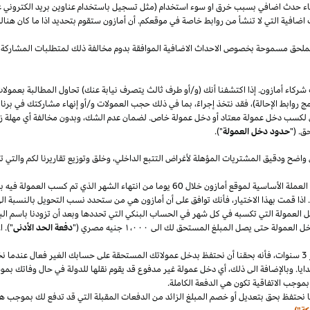
قصاء حدث اضافي بسبب خرق او سوء استخدام (مثل تسجيل باستخدام عناوين بريد الكتروني 
اضافية التي لا تنشأ من روابط خاصة في موقعكم. أن أمازون ستقوم بتحديد
اذا
ما كان هنا
الملحق مسموحة بخصوص الاحداث الاضافية الموافقة بدوم مخالفة ذلك لمتطلبات المشاركة 
شركاء أمازون. إذا اكتشفنا أنك (و/أو طرف ثالث يتصرف نيابة عنك) تحاول المطالبة بعمولا
ج روابط الإحالة)، فقد نتخذ إجراءً، بما في ذلك حجب العمولات و/أو إنهاء مشاركتك في برنا
 لكسب دخل عمولة معتاد أو دخل عمولة خاص. لضمان عدم
الشك،
وبدون مخالفة أي مهلة
ز
ق. ("
حدود دخل العمولة
").
 واضح ودقيق المشتريات المؤهلة لأغراض التتبع
الداخلي،
وخلق وتوزيع تقاريرنا لكم والتي 
سنقوم بدفع دخل العمولة المعتاد ودخل العمولة الخاص في العملة الأساسية لموقع أمازون خلال 60 يو
.
اذا
قمت بهذا
الاختيار،
فأنك توافق على أن أمازون هي من ستحدد نسب التحويل بالنسبة الى
دخل العمولة التي تكسبه في كل شهر في الحساب البنكي التي تحددها وبعد أن تزودنا باسم
الب
دخل العمولة حتى يصل المبلغ المستحق لك الى
١٬٠٠٠
جنيه
مصري
("
دفعة الحد الأدنى
")
.
ا
سنوات،
فأنه بحقنا أن نحتفظ بدخل عمولاتك المستحقة على حسابك
الغير فعال
عندما نخ
ايا. وبالإضافة الى
ذلك،
أي دخل عمولة غير مدفوع قد يقوم نقلها للدولة في حال وفاتك بموجب
بموجب الاتفاقية تكون هي الدفعة الكاملة.
 نحتفظ بحق بتعديل أو خصم المبلغ الزائد من الدفعات المقبلة التي قد تدفع لك بموجب هذه