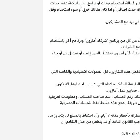
غير
فعالة،
استخدام
بوتات
او برامج
اوتوماتيكية،
عدة احداث
لك حدث اضافي أو
اذا
كان هنالك خرق أو سوء استخدام وفق
في برنامج المشاركين.
ت من كل من برنامج "شركاء أمازون" وبرنامج آخر باستخدام
مج الشركاء
.
منية،
فأن أمازون تحتفظ بالحق لإلغاء أو تعديل كل أو جزء
تلخص هذه التقارير دخل العمولات الاعتيادية والخاصة التي
ما من انتهاء الشهر الذي تم كسب العمولة فيه بالطريقة المذكورة ادناه التي تقوموا باختيارها. قد يكون
 معايير عمل أمازون.
نك،
رقم
الحساب،
اسم صاحب
الحساب،
ومعلومات تعريفية
ن
طريقة
الدفع
هذه
متاحة
فقط
للحسابات
المصرفية
طرك بأخطار مدته 7
أيام،
وأن احتفاظ بالمبلغ لن يتجاوز من
 القانون النافذ أو قد ينطفئ من خلال التقادم. ان
 الاتفاقية.