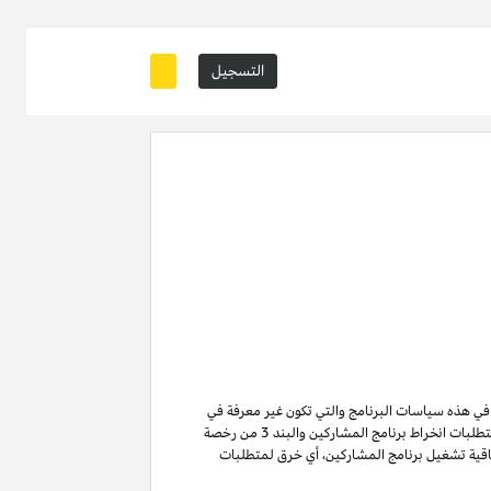
التسجيل
ة في هذه سياسات البرنامج والتي تكون غير معرفة في
من متطلبات انخراط برنامج المشاركين والبند 3 من رخصة
ن لا تنتهي ولا تنطفئ بانتهاء اتفاقية تشغيل برنامج المشاركين. لتفادي الشك وبدون الحد من غرض المادة 6 (ا) من اتفاقية تشغيل برنامج المشاركين، أي خرق لمتطلبات