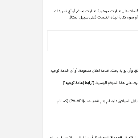
صات على عبارات جوهرية, عبارات بحث, أو أي تعريفات
 أو سوء كتابة لهذه الكلمات (على سبيل المثال
غ،
وأي بوابة
بحث،
خدمة اعلان
مدعومة،
أو
أي خدمة توجيه
رف على هذا الموقع الوسيط ("
رابط إعادة توجيه
")
بايل
الموافق
عليه لم
يتم تقديمه ب(
PA-API
) (كما تم
ق ("
دخل العمولة المعتاد
"). أن دخل العمولة يتم احتسابه