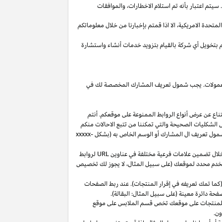
يتم اعتبار بأنه تم استلام
الاخطارات،
والموافقات
المتحدة
الامريكية،
الا
اذا
قمتم بإخبارنا من خلال معلوماتكم
م بتخويل أي شركة بالقيام بتزويد خدمات أنشاء واستشارة
 العمولات. يجب شمول تعريف المشارك المخصصة لك في
ناع عن عرض أنواع الروابط الممنوعة على موقعكم. أنتم
ل الشكليات الصحيحة والتي تمكننا من تتبع الاحالات منكم
ول تعريف ال المشارك أو الوسم الخاص به (بشكل
xxxxx-
خلال تضمين علامات فرعية مختلفة في عناوين
URL
لروابط
مستخدم محدد لموقعك (على سبيل المثال، لا يجوز لك تخصيص
كما تمك تعريفه في إقرار المنتجات). عند ربط الصفحات
فحة دائرة معينة (على سبيل المثال: البقالة).
للمنتجات على موقعك تخص قسم الملابس على موقع