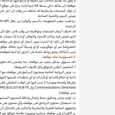
لا
يجوز
لك
تقديم
ادعاءات
غير
دقيقة
أو
مبالغ
فيها
أو
خادعة
أ
موقعك
إلى
هاتف
ذكي
بسعة
64
جيجابايت
يباع
على
موقع
أ
أن توفر المنتجات وأسعارها قد تختلف من وقت الى اخر. لان
يعرض السعر والكمية المتاحة.
ب) قمت بجلب المعلومات بالسعر والوفرة من خلال
PA-API
الرخصة.
قد تختلف أسعار المنتجات وتوافرها من وقت لآخر. نظرًا لأن أ
الذي تعرض فيه بيانات الأسعار والتوافر، أو (ب) إذا حصلت عل
بالإضافة
إلى
ذلك،
إذا
اخترت
عرض
أسعار
أي
منتج
على
موقع
المعروضة
عبر
أي
موقع
ويب
أو
أي
وسيلة
أخرى
بخلاف
موقع
ليس
بأمكانك
وضع روابط خاصة على أمازون أو الرط لموقعك 
3.المسؤولية تجاه موقعك
انك
مسؤول بشكل منفرد عن
موقعك،
بما يتضمن ذلك تطوي
أ. التشغيل التقني للموقع وكل الأدوات المربوطة؛
ب. عرض الروابط الخاصة ومحتوى البرنامج على موقعك مع الامتث
ذاتية أو احكام قضائية أو قرارات أو أي متطلبات تفرضها ال
بطريقة واضحة وموجزة لا لبس فيها في الوقت الحقيقي
(على
) وال
Communications Directive
DPR) (EU) 2016/679
يدير موقعك).
ت. توليد ونشر وتدقيق صحة وكمال ولباقة المحتوى المنشو
ث. استعمال محتوى البرنامج على موقعك وأي محتوى على موق
والحقوق الملكية الفكرية والتجارية) والتأكيد على الامتثال ال
ج. الافصاح على موقعك مباشرة وبصورة ملائمة تتوافق مع ك