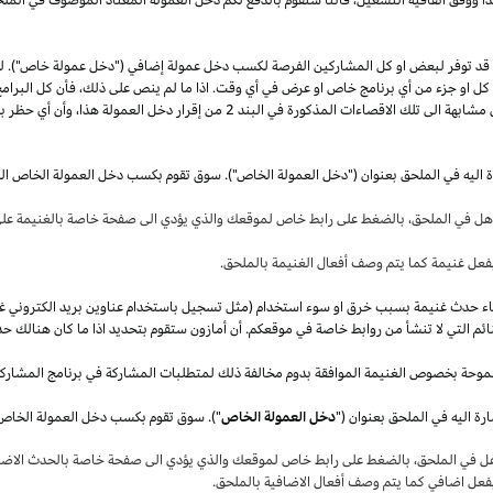
قد توفر لبعض او كل المشاركين الفرصة لكسب دخل عمولة إضافي ("دخل عمولة خاص"). 
ل كل او جزء من أي برنامج خاص او عرض في أي وقت.
اذا
ما لم ينص على
ذلك،
فأن كل البرامج
 مشابهة الى تلك الاقصاءات المذكورة في البند
2
من إقرار دخل العمولة
هذا،
وأن أي حظر بم
ة اليه في الملحق بعنوان ("دخل العمولة الخاص"). سوق تقوم بكسب دخل العمولة الخاص ال
أهل في
الملحق،
بالضغط على رابط خاص لموقعك والذي يؤدي الى صفحة خاصة بالغنيمة على 
فعل غنيمة كما يتم وصف أفعال الغنيمة بالملحق
.
قصاء حدث غنيمة بسبب خرق او سوء استخدام (مثل تسجيل باستخدام عناوين بريد الكتروني غ
ئم التي لا تنشأ من روابط خاصة في موقعكم. أن أمازون ستقوم بتحديد
اذا
ما كان هنالك حد
موحة بخصوص الغنيمة الموافقة بدوم مخالفة ذلك لمتطلبات المشاركة في برنامج المشارك
ة اليه في الملحق بعنوان ("
دخل العمولة الخاص
هل في
الملحق،
بالضغط على رابط خاص لموقعك والذي يؤدي الى صفحة خاصة بالحدث الاضاف
بفعل اضافي كما يتم وصف أفعال الاضافية بالملحق
.