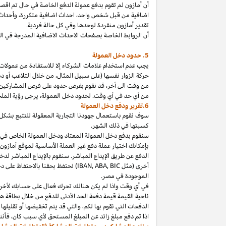
أن أمازون لم تقوم بدفع عمولة الدفع الخاصة في حال تم ا
اضافية من قبل شخص
واحد،
احداث اضافية
متكررة،
وأحداث 
تقدير أمازون منفردة لوحدها وفي كل حالة فردية.
أن الروابط الخاصة بصفحات الاحداث الاضافية المدرجة في 
5. حدود دخل العمولة
يجب عدم استخدام علامات الشركاء إلا للاستفادة من عمولات 
حركة الزوار نفسها (على سبيل المثال، من خلال التلاعب أو دم
من وقت الى
أخر،
قد نقوم بفرض حدود على فرص المشاركين
من أي حد في أي وقت. لحدود دخل
العمولة،
يرجى رؤية الملح
6.تقرير ودفع دخل العمولة
سوف نقوم باستعمال جهودنا التجارية المعقولة للتتبع بشكل
كسبتها في ذلك الشهر.
بإمكانك اختيار عملة دفع غير العملة الأساسية لموقع أمازون
الدفع عن طريق الإيداع المباشر. سنقوم بالإيداع المباشر ل
أخرى (مثل
BIC
,
ABA
,
IBAN
) نحتفظ بحقنا بالاحتفاظ على 
الموجودة
في
مصر
.
في أي وقت
واذا
لم يكن هنالك تحرك فعال على حسابك لأخر 3
ناحية القيمة قيمة دفعة الحد الأدنى للدفع من خلال بطاقة هد
الدفعات التي نقوم بها
لكم،
والتي قد يتم تخفيضها أو تقليلها 
اذا
تم دفع مبلغ زائد عن المبلغ المستحق لأي سبب
كان،
فأننا