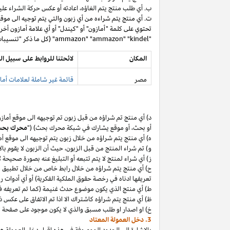
ب. أي طلب منتج يتم
الغاؤه،
اعادته أو عكس حركة الشراء عليه
ت. أي منتج يتم شراءه من أي زبون والتي يتم توجيه الى موق
تحتوي على كلمة "أمازون" أو "كيندل" أو أي علامة أمازون أخر
"ammazon" "ammazon" "kindel" (كل ما ذكر "تنسيبات مدفوعة محظورة").
المكان
لائحتنا للروابط على سبيل ال
مصر
قائمة غير شاملة لعلامات أماز
د) أي منتج تم
شراؤه
من قبل زبون تم توجيهه الى موقع أماز
أو
بحث،
أو موقع يشارك في شبكة محرك بحث) ("
محرك بح
ه) أي منتج يتم
شراؤه
من خلال زبون يتم توجيهه الى موقع أ
و) تم شراء المنتج من قبل
الزبون،
حيث
أن
الزبون لا يقوم بال
ز) أي شراء لمنتج لا يتم تتبعه أو التبليغ عنه بصورة صحيحة
ح) أي منتج يتم
شراؤه
من خلال رابط خاص من خلال تطبيق
م
تعريفها ادناه في رخصة حقوق الملكية الفكرية) أو أي أدوات 
ط) أي منتج الذي يكون موضوع حدث غنيمة (كما تم تعريفه في البند 4(أ) من إقرار د
ظ) أي منتج يتم
شراؤه
كاشتراك الا
اذا
تم الاتفاق على عكس ذ
خ) او اصدار او طلب مسبق والذي لا يكون موجود على صفحة ا
3. دخل العمولة المعتاد
بالإشارة الى الحدود الموصوفة في هذه إقرار دخل العمولة هذ