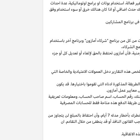
غير
فعالة،
استخدام
بوتات
او برامج
اوتوماتيكية،
عدة احداث
لك حدث اضافي أو
اذا
كان هنالك خرق أو سوء استخدام وفق
في برنامج المشاركين.
ت من كل من برنامج "شركاء أمازون" وبرنامج آخر باستخدام
مج الشركاء
.
منية،
فأن أمازون تحتفظ بالحق لإلغاء أو تعديل كل أو جزء
تلخص هذه التقارير دخل العمولات الاعتيادية والخاصة التي
ما من انتهاء الشهر الذي تم كسب العمولة فيه بالطريقة المذكورة ادناه التي تقوموا باختيارها. قد يكون
 معايير عمل أمازون.
نك،
رقم
الحساب،
اسم صاحب
الحساب،
ومعلومات تعريفية
ن
طريقة
الدفع
هذه
متاحة
فقط
للحسابات
المصرفية
طرك بأخطار مدته 7
أيام،
وأن احتفاظ بالمبلغ لن يتجاوز من
 القانون النافذ أو قد ينطفئ من خلال التقادم. ان
 الاتفاقية.