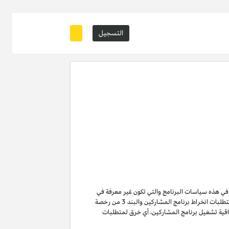
التسجيل
ة في هذه سياسات البرنامج والتي تكون غير معرفة في
من متطلبات انخراط برنامج المشاركين والبند 3 من رخصة
ن لا تنتهي ولا تنطفئ بانتهاء اتفاقية تشغيل برنامج المشاركين. لتفادي الشك وبدون الحد من غرض المادة 6 (ا) من اتفاقية تشغيل برنامج المشاركين، أي خرق لمتطلبات