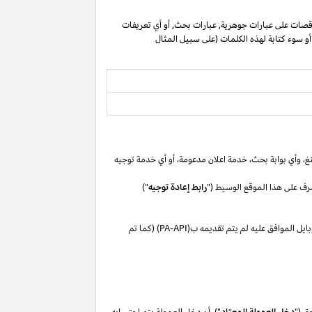
صات على عبارات جوهرية, عبارات بحث, أو أي تعريفات
 أو سوء كتابة لهذه الكلمات (على سبيل المثال
غ،
وأي بوابة
بحث،
خدمة اعلان
مدعومة،
أو
أي خدمة توجيه
رف على هذا الموقع الوسيط ("
رابط إعادة توجيه
")
بايل
الموافق
عليه لم
يتم تقديمه ب(
PA-API
) (كما تم
ق ("
دخل العمولة المعتاد
"). أن دخل العمولة يتم احتسابه