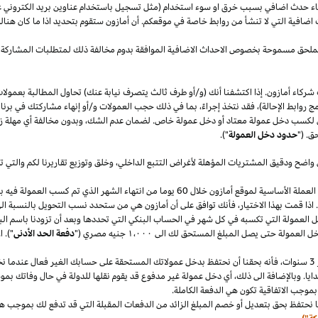
قصاء حدث اضافي بسبب خرق او سوء استخدام (مثل تسجيل باستخدام عناوين بريد الكتروني 
اضافية التي لا تنشأ من روابط خاصة في موقعكم. أن أمازون ستقوم بتحديد
اذا
ما كان هنا
الملحق مسموحة بخصوص الاحداث الاضافية الموافقة بدوم مخالفة ذلك لمتطلبات المشاركة 
شركاء أمازون. إذا اكتشفنا أنك (و/أو طرف ثالث يتصرف نيابة عنك) تحاول المطالبة بعمولا
ج روابط الإحالة)، فقد نتخذ إجراءً، بما في ذلك حجب العمولات و/أو إنهاء مشاركتك في برنا
 لكسب دخل عمولة معتاد أو دخل عمولة خاص. لضمان عدم
الشك،
وبدون مخالفة أي مهلة
ز
ق. ("
حدود دخل العمولة
").
 واضح ودقيق المشتريات المؤهلة لأغراض التتبع
الداخلي،
وخلق وتوزيع تقاريرنا لكم والتي 
سنقوم بدفع دخل العمولة المعتاد ودخل العمولة الخاص في العملة الأساسية لموقع أمازون خلال 60 يو
.
اذا
قمت بهذا
الاختيار،
فأنك توافق على أن أمازون هي من ستحدد نسب التحويل بالنسبة الى
دخل العمولة التي تكسبه في كل شهر في الحساب البنكي التي تحددها وبعد أن تزودنا باسم
الب
دخل العمولة حتى يصل المبلغ المستحق لك الى
١٬٠٠٠
جنيه
مصري
("
دفعة الحد الأدنى
")
.
ا
سنوات،
فأنه بحقنا أن نحتفظ بدخل عمولاتك المستحقة على حسابك
الغير فعال
عندما نخ
ايا. وبالإضافة الى
ذلك،
أي دخل عمولة غير مدفوع قد يقوم نقلها للدولة في حال وفاتك بموجب
بموجب الاتفاقية تكون هي الدفعة الكاملة.
 نحتفظ بحق بتعديل أو خصم المبلغ الزائد من الدفعات المقبلة التي قد تدفع لك بموجب هذه