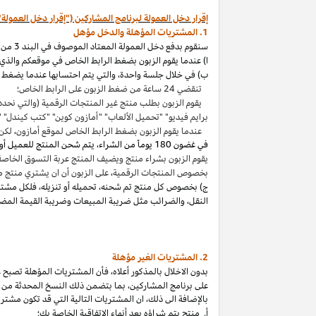
إقرار دخل العمولة لبرنامج المشاركين ("إقرار دخل العمولة"
1. المشتريات المؤهلة والدخل مؤهل
سنقوم بدفع دخل العمولة المعتاد الموصوف في البند 3 من إقرار دخل العمولة هذا بالاتصال مع المشتريات المؤهلة
ا) عندما يقوم الزبون بضغط الرابط الخاص في موقعكم والذي ي
ب) في خلال جلسة واحدة
،
والتي يتم احتسابها عندما يضغط ا
تنقضي 24 ساعة من ضغط الزبون على الرابط الخاص؛
يقوم الزبون بطلب منتج غير المنتجات الرقمية (والتي نحدد
برايم فيديو" "تحميل الألعاب" "أمازون كوين" "كتب
كيندل
" 
عندما يقوم الزبون بضغط الرابط الخاص لموقع أمازون
،
لكن 
في غضون
180 يوماً من الشراء، يتم شحن المنتج للعميل أو بثه أو تنزيله من قبله، ودفعه لثمنه
يقوم الزبون بشراء منتج ويضيف المنتج عربة التسوق الخاصة به واكمال الطلب خلال 89 يوما كموعد أقصاه
بخصوص المنتجات الرقمية
،
على الزبون أن ان يشتري منتج م
ج) بخصوص كل منتج تم شحنه
،
تحميله أو تنزيله
،
فلكل مشتر
النقل
،
والضرائب مثل ضريبة المبيعات وضريبة القيمة المضا
2. المشتريات
الغير مؤهلة
بدون الاخلال بالمذكور أعلاه
،
فأن المشتريات المؤهلة تصبح غير
على برنامج
المشاركين،
بما بتضمن ذلك النسخ المحدثة من ات
بالإضافة الى ذلك
،
ان المشتريات التالية التي قد تكون مشتر
أ. منتج يتم
شراؤه
بعد أنهاء الاتفاقية الخاصة بك؛