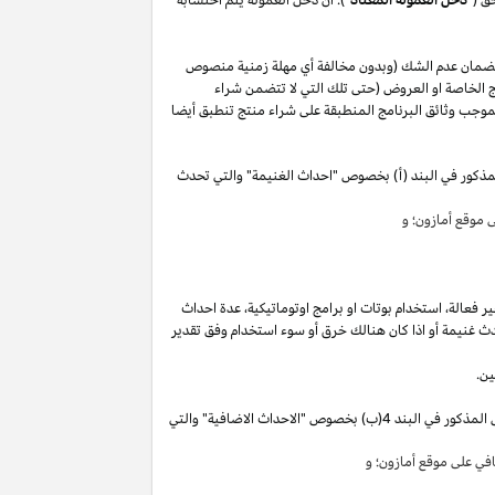
لضمان عدم الشك (وبدون مخالفة أي مهلة زمنية منصوص
 الخاصة او العروض (حتى تلك التي لا تتضمن شراء
وجب وثائق البرنامج المنطبقة على شراء منتج تنطبق أيضا
مذكور في البند (أ) بخصوص "احداث الغنيمة" والتي تحدث
موقع أمازون؛ و
ير
فعالة،
استخدام
بوتات
او برامج
اوتوماتيكية،
عدة احداث
ث غنيمة أو
اذا
كان هنالك خرق أو سوء استخدام وفق تقدير
ين.
"). سوق تقوم بكسب دخل العمولة الخاص المذكور في البند 4(ب) بخصوص "الاحداث الاضافية" والتي
ي على موقع أمازون؛ و