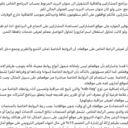
مج المشاركين واتفاقية التشغيل الى عنوان البريد المربوط بحساب البرنامج الخاص بكم. س
مج،
حتى ولو كان عنوان حساب البريد ليس العنوان الحالي لكم.
شاركين،
فأنكم توافقون على أنكم ستقومون بكافة واجباتكم بموجب الاتفاقية
خارج
الولايات 
وفير الموارد على موقع المشاركين لمساعدة المشاركين على النجاح في البرنامج. اننا لم نق
ولو كانت تحاول استغلال اسم أمازون) تحاول التواصل معكم لعرض خدمات باهظة الثمن.
ن تعرض الرابط الخاص على موقعك. أن الروابط الخاصة تمكن التتبع والتقرير وجمع دخل
ا
قمنا بإخباركم بأن موقعكم ليس بإمكانه شمول أنواع روابط
معينة،
فأنه يتوجب عليكم الامت
قعكم،
كما انكم مسؤولون بالتأكد بأن الروابط الخاصة (سوآءا ولدناها او وفرناها لكم) تشم
كم الخاصة. يجب استخدام كل الروابط الخاصة مباشرة من موقعكم. على سبيل
المثال،
يجب شم
 لموقع أمازون تضه على موقعك.
شركاء إضافية من نوع "
sub-tag
" والتي تتيح لك مراقبة وتحسين أداء روابطك الخاصة من 
لامة فرعية أو أي معرف آخر، أو أي تقرير يتم تقديمه فيما يتعلق ببرنامج الشركاء، مع 
لى موقعك لغرض مراقبة سلوكهم).
هذه المنتجات) من موقعك في أي وقت بدون موافقتنا. يجب ربط الروابط الخاصة بالمنتجات (
 والذي يحص الرابط الخاص. تشمل قوائم المنتجات نتائج
البحث،
الاحداث (يوم برايم) أو ص
ودة الزمن بحال انتهاء الترويج على موقع أمازون. على سبيل
المثال،
اذا
كان هنالك روابط 
ب عليكم إزالة أي إشارة الى الخصم 15% في حال انتهاء العرض الترويجي على موقع أمازون.