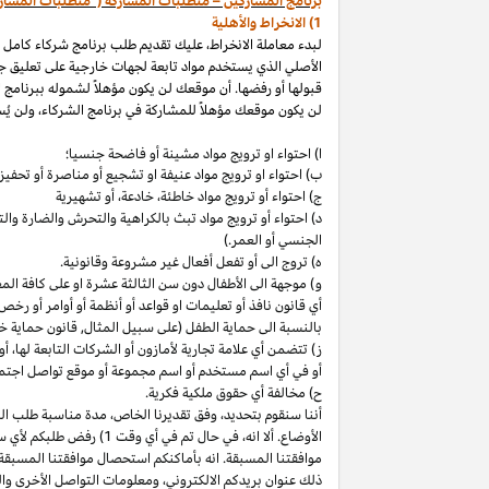
برنامج المشاركين – متطلبات المشاركة ("متطلبات المشار
1) الانخراط والأهلية
لبدء معاملة الانخراط، عليك تقديم طلب برنامج شركاء كامل
الأصلي الذي يستخدم مواد تابعة لجهات خارجية على تعليق ج
قبولها أو رفضها. أن موقعك لن يكون مؤهلاً لشموله ببرنامج 
لن يكون موقعك مؤهلاً للمشاركة في برنامج الشركاء، ولن يُس
ا) احتواء او ترويج مواد مشينة أو فاضحة جنسيا؛
ب)
احتواء
او
ترويج مواد
عنيفة او تشجيع أو مناصرة أو تحفيز ا
ج) احتواء أو ترويج مواد
خاطئة،
خادعة،
أو تشهيرية
د) احتواء أو ترويج مواد تبث بالكراهية والتحرش والضارة 
الجنسي أو العمر.)
ه) تروج الى أو تفعل أفعال غير مشروعة وقانونية.
و) موجهة الى الأطفال دون سن الثالثة عشرة او على كافة ال
أي قانون نافذ أو تعليمات او قواعد أو أنظمة أو أوامر أو رخص
بالنسبة الى حماية الطفل (على سبيل المثال, قانون حماية خ
ز) تتضمن أي علامة تجارية لأمازون أو الشركات التابعة
لها،
أو 
أو في أي اسم
مستخدم أو اسم مجموعة أو موقع تواصل اجتماعي
ح) مخالفة أي حقوق ملكية فكرية.
أننا سنقوم
بتحديد،
وفق تقديرنا
الخاص،
مدة مناسبة طلب التق
الأوضاع. ألا
انه،
في حال تم في أي وقت 1) رفض طلبكم لأي سبب
موافقتنا المسبقة. انه بأماكنكم استحصال موافقتنا المسبقة
ذلك عنوان بريدكم
الالكتروني،
ومعلومات التواصل الأخرى وال