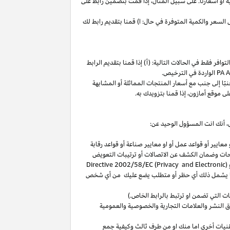
ة
أو
أسعارنا
.
على
سبيل
المثال،
إذا
قمت
بتضمين
رابط
على
لسعر والكمية المتوفرة في حال: ا) قمنا بتقديم رابط لك
فر فقط في الحالات التالية: (أ) إذا قمنا بتقديم الرابط
الواردة في الترخيص
.
بًا
إلى
جنب
مع
أسعار
المنتجات
المماثلة
أو
المشابهة
لى
موقع
أمازون،
إذا
قمنا
بتزويدك
به
.
،
أنك انت المسؤول الوحيد عن:
عايير أو قواعد عمل أو او معايير صناعة أو قواعد رقابة
حات
وضمان الكشف عن الاتصالات أو ترتيبات التعويض
(
Directive 2002/58/EC (Privacy and Electronic
بما يشمل ذلك أي حظر أو متطلب يضع عليك من أي شخص
التي تضمن او ترتبط بالرابط الخاص.)
 النشر والعلامات التجارية والخصوصية والعمومية
نيات أخرى اما منك او من طرف ثالث وكيفية جمع