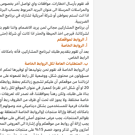
قد نقوم بأرسال
اخطارات،
موافقات واي تواصل أخر بخصوص برنا
والمراسلات المرسلة الى عنوان البريد المربوط بحساب
البرنا
اذا
انت لستم بمواطن أو شركة أمريكية تشارك في برنامج
الم
الضريبية.
أن برنامج المشاركين مجاني لمن يريد
الانضمام،
واننا
نقوم بت
لشركائنا،
فيرجى اخذ الحيطة والحذر
اذا
كانت أي شركة (حتى 
أ. الروابط لمواقعكم
أ. الروابط الخاصة
بعد أن تقوم بتقديم طلبك لبرنامج
المشاركين،
فأنه
ب
ا
مكانك
أ
الرابط الخاص.
ب. المتطلبات العامة لكل الروابط الخاصة
ان الروابط الخاصة قد نقوم نحن بتوليدها أو توفيرها لمكم.
اذ
مسؤولون عن محتوى
شكل،
ووضعية كل رابط تضعونه على
مو
لزبائننا من موقعكم. أن عليكم تشجيع زبائنكم بحفظ روابط
20
او أي شكل اخر نقره) كمعيار في عنوان الموقع لكل رابط
بناءً على طلبك، ولكن رهناً بموافقتنا، قد نصدر لك تعريفات 
خاصة مختلفة. ولا يجوز لك تحت أي ظرف من الظروف ربط أي ع
علامات فرعية للمستخدمين بشكل ديناميكي عند وصولهم إ
ب
ا
مكانك
إضافة وإزالة منتجات (والروابط الخاصة المتعلقة ب
بقوائم
المنتجات،
يجب عرض محتوى
أصلي
إضافي على موقعك
يجب إزالة أي روابط من موقعكم وأي إشارة الى العروض المحد
أمازون والتي تذكر وجود خصم
15% على منتجات
محدودة،
فيج