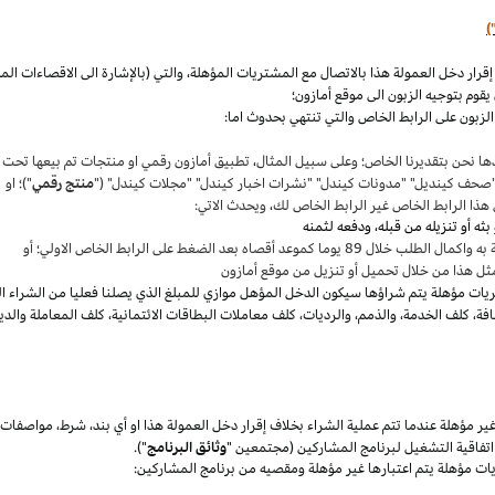
)
،
والتي (بالإشارة الى الاقصاءات ال
قوم بتوجيه الزبون الى موقع أمازون؛
لزبون على الرابط الخاص والتي تنتهي بحدوث اما:
ها نحن بتقديرنا
الخاص؛
وعلى سبيل المثال
،
تطبيق أمازون رقمي او منتجات تم بيعها تحت
"صحف
كينديل
" "مدونات
كيندل
" "نشرات اخبار
كيندل
" "مجلات
كيندل
" ("
منتج رقمي
")؛ او
هذا الرابط الخاص غير الرابط الخاص لك
،
ويحدث الاتي:
 بعد الضغط على الرابط الخاص الاولي؛ أو
ثل هذا من خلال تحميل أو تنزيل من موقع أمازون
يات مؤهلة يتم
شراؤها
سيكون الدخل المؤهل موازي للمبلغ الذي يصلنا فعليا من الشراء ا
فة
،
كلف الخدمة
،
والذمم
،
والرديات
،
كلف معاملات البطاقات الائتمانية
،
كلف المعاملة والدي
 مؤهلة عندما تتم عملية الشراء بخلاف إقرار دخل العمولة هذا او أي بند
،
شرط
،
مواصفات
فاقية التشغيل لبرنامج المشاركين (مجتمعين "
وثائق البرنامج
").
يات مؤهلة يتم اعتبارها غير مؤهلة ومقصيه من برنامج المشاركين: