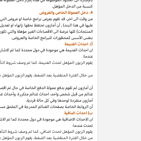
كنسبة من الدخل المؤهل.
4. دخل العمولة الخاص والعروض
من وقت الى
اخر،
قد نقوم بعرض برامج خاصة او عروض التي 
عليها في هذا
البند
)
,
أن أمازون تحتفظ بحقها بإنهاء او تعدي
المنتجات) كلها عرضة الى الاقصاءات
الغير مؤهلة
والتي تكون
بنفس الأسس كمحظورات للبرامج الخاصة والعروض.
أ). احداث الغنيمة
ان احداث الغنيمة هي موجودة في دول محددة كما تم الاشار
عندما:
يقوم الزبون المؤهل لحدث
الغنيمة،
كما تم وصف شروط الت
من خلال الفترة المنقضية بعد
الضغط،
يقوم الزبون المؤهل ب
أن أمازون لم تقوم بدفع عمولة الدفع الخاصة في حال تم ا
غنائم من قبل شخص
واحد،
احداث غنائم
متكررة،
وأحداث غنا
أمازون منفردة لوحدها وفي كل حالة فردية.
أن الروابط الخاصة بصفحات الغنائم المدرجة في الملحق مس
ب) احداث اضافية
ان الاحداث الاضافية هي موجودة في دول محددة كما تم الاشار
تحدث عندما:
يقوم الزبون المؤهل لحدث
اضافي،
كما تم وصف شروط التأ
من خلال الفترة المنقضية بعد
الضغط،
يقوم الزبون المؤهل 