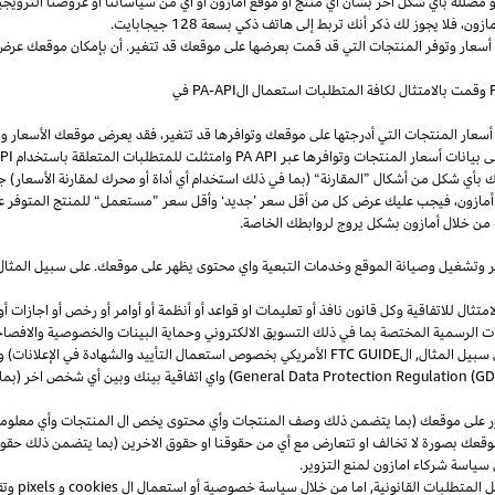
و
مضللة
بأي
شكل
آخر
بشأن
أي
منتج
أو
موقع
أمازون
أو
أي
من
سياساتنا
أو
عروضنا
الترويجي
مازون،
فلا
يجوز
لك
ذكر
أنك
تربط
إلى
هاتف
ذكي
بسعة
128
جيجابايت
.
 أسعار وتوفر المنتجات التي قد قمت بعرضها على موقعك قد تتغير. أن بإمكان موقعك عرض ا
وقمت بالامتثال لكافة المتطلبات استعمال
ال
-API
PA
في
سعار المنتجات التي أدرجتها على موقعك وتوافرها قد تتغير، فقد يعرض موقعك الأسعار والتوا
ى بيانات أسعار المنتجات وتوافرها عبر
PA API
وامتثلت للمتطلبات المتعلقة باستخدام
PA API
ك
بأي
شكل
من
أشكال
”
المقارنة
“
(
بما
في
ذلك
استخدام
أي
أداة
أو
محرك
لمقارنة
الأسعار
)
جن
أمازون،
فيجب
عليك
عرض
كل
من
أقل
سعر
’
جديد
‘
وأقل
سعر
”
مستعمل
“
للمنتج
المتوفر
ع
من خلال أمازون بشكل يروج لروابطك الخاصة.
ر
وتشغيل
وصيانة الموقع وخدمات التبعية واي محتوى يظهر على موقعك. على سبيل
المثال
ال للاتفاقية وكل قانون نافذ أو تعليمات او قواعد أو أنظمة أو أوامر أو رخص أو اجازات أو م
جهات الرسمية المختصة بما في ذلك التسويق الالكتروني وحماية البينات والخصوصية
والافصا
 سبيل المثال, ال
FTC GUIDE
الأمريكي بخصوص استعمال التأييد والشهادة في الإعلانات) و 
General Data Protection Regulation (G
) واي اتفاقية بينك وبين أي شخص اخر (
ر على موقعك (بما يتضمن ذلك وصف المنتجات وأي محتوى يخص ال المنتجات وأي معلومات 
عك بصورة لا تخالف او تتعارض مع أي من حقوقنا او حقوق الاخرين (بما يتضمن ذلك حقوق
ى سياسة شركاء امازون لمنع التزوير.
ل المتطلبات القانونية, اما من خلال سياسة خصوصية أو استعمال ال
cookies
و
pixels
و
تق