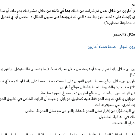
؛
ع أمازون من خلال اعلان تم شراءه من قبلك
بما في ذلك
من خلال مشاركتك بمزادات أو مناق
ى (ابحث على لائحتنا للروابط ادناه التي تم تزويدها على سبيل المثال لا الحصر, أو أي تعديل
مثال لا الحصر
ون التجار - خدمة عملاء أمازون
ون من خلال رابط تم توليده أو عرضه من خلال محرك بحث (بما يتضمن ذلك
غوغل
،
,ياهو,
بين
ث
").
مازون من خلال موقع
وسيط،
بدون الفرض على المستخدم بالضغط على رابط أو القيام بأي تص
التزام بالبنود
والشروط المنطبقة
على موقع أمازون.
 لان الرابط من موقعك الى موقع أمازون غير مصاغ بصورة سليمة.
وبايل
والذي لم يتم الموافقة عليه كتطبيق
موبايل
او حيث
أن
الرابط الخاص في تطبيق
المو
ربط أخرى التي سنوفرها لك.
خل العمولة
هذا،
بالتزامن مع دخل العمولة الخاص.
لك في اتفاقية التشغيل
دراج المنتجات.
ا ووفق اتفاقية
التشغيل،
فأننا سنقوم بالدفع لكم دخل العمولة المعتاد الموصوف في الملح