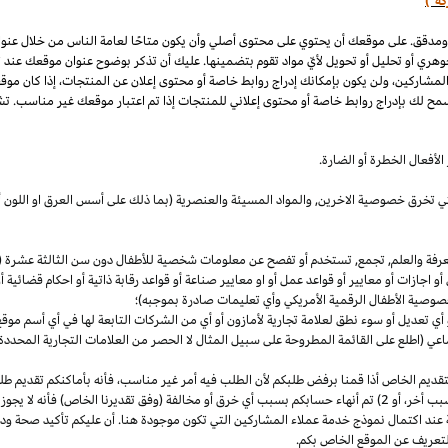
كة")
 ومدقق. على موقعك أن يحتوي على محتوى أصلي وأن يكون متاحًا لعامة الناس من خلال عنو
وهري أو تحليل أو تحويل لأيّ مواد تقوم بتضمينها. عليك أن تذكر بوضوح عنوان موقعك عند
المشاركين، ولن يكون بإمكانك إدراج روابط خاصة أو محتوى إعلان عن المنتجات، إذا كان موق
مح لك بإدراج روابط خاصة أو محتوى إعلاني للمنتجات إذا تم اعتبار موقعك غير مناسب. تشم
لأفعال الخطرة أو الضارة.
والتي تخرق خصوصية
الاخرين,
والمواد المسيئة والعنصرية (بما ذلك على أسس
العرق
او اللون 
معرفة والعلم, تجمع, تستخدم أو تفصح عن معلومات شخصية للأطفال دون سن الثالثة عشرة (ك
 أو اجازات أو معايير أو قواعد عمل أو او معايير صناعة أو قواعد رقابة ذاتية أو احكام قضائ
صوصية الأطفال الرقمية الأمريكي وأي تعليمات صادرة بموجبه)؛
أي تعديل أو سوء نطق لعلامة تجارية لأمازون أو أي من الشركات التابعة لها في أي أسم مو
 (اطلع على القائمة المطروحة على سبيل المثال لا الحصر من العلامات التجارية المحددة)
ديم الخاص أذا قمنا برفض طلبكم لأن الطلب فيه أمر غير
مناسب،
فأنه بأماكنكم تقديم ط
أخر،
أو 2) تم أنهاء حسابكم بسبب أي خرق أو مخالفة (وفق تقديرنا
الخاص)
فأنه لا يجوز
 عند اكتمال نموذج خدمة عملاء المشاركين التي تكون موجودة هنا. أن عليكم تأكيد صحة ود
تعريف عن الموقع الخاص بكم.