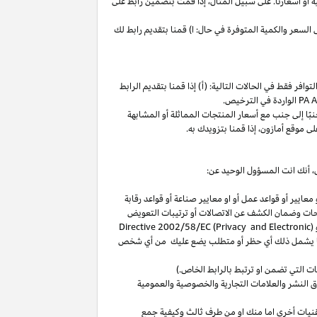
ة
أو
أسعارنا
.
على
سبيل
المثال،
إذا
قمت
بتضمين
رابط
على
لسعر والكمية المتوفرة في حال: ا) قمنا بتقديم رابط لك
فر فقط في الحالات التالية: (أ) إذا قمنا بتقديم الرابط
الواردة في الترخيص
.
بًا
إلى
جنب
مع
أسعار
المنتجات
المماثلة
أو
المشابهة
لى
موقع
أمازون،
إذا
قمنا
بتزويدك
به
.
،
أنك انت المسؤول الوحيد عن:
عايير أو قواعد عمل أو او معايير صناعة أو قواعد رقابة
حات
وضمان الكشف عن الاتصالات أو ترتيبات التعويض
(
Directive 2002/58/EC (Privacy and Electronic
بما يشمل ذلك أي حظر أو متطلب يضع عليك من أي شخص
التي تضمن او ترتبط بالرابط الخاص.)
 النشر والعلامات التجارية والخصوصية والعمومية
نيات أخرى اما منك او من طرف ثالث وكيفية جمع