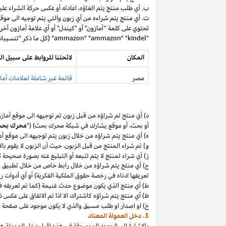
ب. أي طلب منتج يتم
الغاؤه،
اعادته أو عكس حركة الشراء عليه
ت. أي منتج يتم شراءه من أي زبون والتي يتم توجيه الى موق
تحتوي على كلمة "أمازون" أو "كيندل" أو أي علامة أمازون أخر
"ammazon" "ammazon" "kindel" (كل ما ذكر "تنسيبات مدفوعة محظورة").
المكان
لائحتنا للروابط على سبيل ال
مصر
قائمة غير شاملة لعلامات أماز
د) أي منتج تم
شراؤه
من قبل زبون تم توجيهه الى موقع أماز
أو
بحث،
أو موقع يشارك في شبكة محرك بحث) ("
محرك بح
ه) أي منتج يتم
شراؤه
من خلال زبون يتم توجيهه الى موقع أ
و) تم شراء المنتج من قبل
الزبون،
حيث
أن
الزبون لا يقوم بال
ز) أي شراء لمنتج لا يتم تتبعه أو التبليغ عنه بصورة صحيحة
ح) أي منتج يتم
شراؤه
من خلال رابط خاص من خلال تطبيق
م
تعريفها ادناه في رخصة حقوق الملكية الفكرية) أو أي أدوات 
ط) أي منتج الذي يكون موضوع حدث غنيمة (كما تم تعريفه في البند 4(أ) من إقرار د
ظ) أي منتج يتم
شراؤه
كاشتراك الا
اذا
تم الاتفاق على عكس ذ
خ) او اصدار او طلب مسبق والذي لا يكون موجود على صفحة ا
3. دخل العمولة المعتاد
بالإشارة الى الحدود الموصوفة في هذه إقرار دخل العمولة هذ