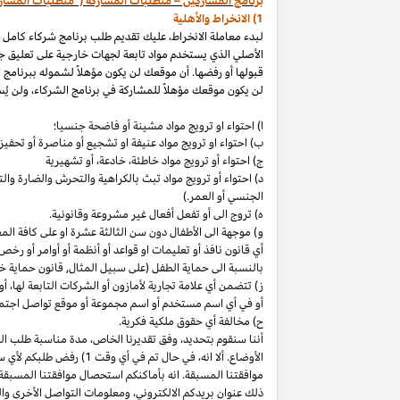
برنامج المشاركين – متطلبات المشاركة ("متطلبات المشار
1) الانخراط والأهلية
لبدء معاملة الانخراط، عليك تقديم طلب برنامج شركاء كامل
الأصلي الذي يستخدم مواد تابعة لجهات خارجية على تعليق ج
قبولها أو رفضها. أن موقعك لن يكون مؤهلاً لشموله ببرنامج 
لن يكون موقعك مؤهلاً للمشاركة في برنامج الشركاء، ولن يُس
ا) احتواء او ترويج مواد مشينة أو فاضحة جنسيا؛
ب)
احتواء
او
ترويج مواد
عنيفة او تشجيع أو مناصرة أو تحفيز ا
ج) احتواء أو ترويج مواد
خاطئة،
خادعة،
أو تشهيرية
د) احتواء أو ترويج مواد تبث بالكراهية والتحرش والضارة 
الجنسي أو العمر.)
ه) تروج الى أو تفعل أفعال غير مشروعة وقانونية.
و) موجهة الى الأطفال دون سن الثالثة عشرة او على كافة ال
أي قانون نافذ أو تعليمات او قواعد أو أنظمة أو أوامر أو رخص
بالنسبة الى حماية الطفل (على سبيل المثال, قانون حماية خ
ز) تتضمن أي علامة تجارية لأمازون أو الشركات التابعة
لها،
أو 
أو في أي اسم
مستخدم أو اسم مجموعة أو موقع تواصل اجتماعي
ح) مخالفة أي حقوق ملكية فكرية.
أننا سنقوم
بتحديد،
وفق تقديرنا
الخاص،
مدة مناسبة طلب التق
الأوضاع. ألا
انه،
في حال تم في أي وقت 1) رفض طلبكم لأي سبب
موافقتنا المسبقة. انه بأماكنكم استحصال موافقتنا المسبقة
ذلك عنوان بريدكم
الالكتروني،
ومعلومات التواصل الأخرى وال