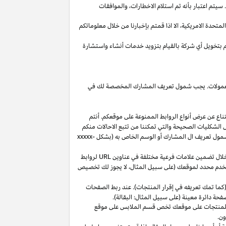
يتم اعتبار بأنه تم استلام
الاخطارات،
والموافقات
المتحدة
الامريكية،
الا
اذا
قمتم بإخبارنا من خلال معلوماتكم
م بتخويل أي شركة بالقيام بتزويد خدمات أنشاء واستشارة
 العمولات. يجب شمول تعريف المشارك المخصصة لك في
ناع عن عرض أنواع الروابط الممنوعة على موقعكم. أنتم
ل الشكليات الصحيحة والتي تمكننا من تتبع الاحالات منكم
ول تعريف ال المشارك أو الوسم الخاص به (بشكل
xxxxx-
خلال تضمين علامات فرعية مختلفة في عناوين
URL
لروابط
مستخدم محدد لموقعك (على سبيل المثال، لا يجوز لك تخصيص
كما تمك تعريفه في إقرار المنتجات). عند ربط الصفحات
فحة دائرة معينة (على سبيل المثال: البقالة).
للمنتجات على موقعك تخص قسم الملابس على موقع