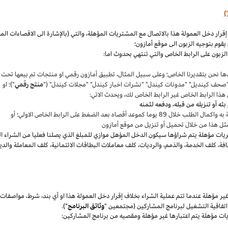
)
،
والتي (بالإشارة الى الاقصاءات ال
قوم بتوجيه الزبون الى موقع أمازون؛
لزبون على الرابط الخاص والتي تنتهي بحدوث اما:
ها نحن بتقديرنا
الخاص؛
وعلى سبيل المثال
،
تطبيق أمازون رقمي او منتجات تم بيعها تحت
"صحف
كينديل
" "مدونات
كيندل
" "نشرات اخبار
كيندل
" "مجلات
كيندل
" ("
منتج رقمي
")؛ او
هذا الرابط الخاص غير الرابط الخاص لك
،
ويحدث الاتي:
 بعد الضغط على الرابط الخاص الاولي؛ أو
ثل هذا من خلال تحميل أو تنزيل من موقع أمازون
يات مؤهلة يتم
شراؤها
سيكون الدخل المؤهل موازي للمبلغ الذي يصلنا فعليا من الشراء ا
فة
،
كلف الخدمة
،
والذمم
،
والرديات
،
كلف معاملات البطاقات الائتمانية
،
كلف المعاملة والدي
 مؤهلة عندما تتم عملية الشراء بخلاف إقرار دخل العمولة هذا او أي بند
،
شرط
،
مواصفات
فاقية التشغيل لبرنامج المشاركين (مجتمعين "
وثائق البرنامج
").
يات مؤهلة يتم اعتبارها غير مؤهلة ومقصيه من برنامج المشاركين: