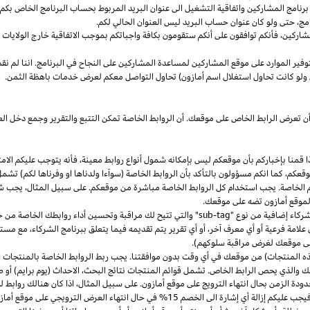
مج المشاركين واتفاقية التشغيل الى عنوان البريد المربوط بحساب البرنامج الخاص بكم. س
مج،
حتى ولو كان عنوان حساب البريد ليس العنوان الحالي لكم.
شاركين،
فأنكم توافقون على أنكم ستقومون بكافة واجباتكم بموجب الاتفاقية
خارج
الولايات 
وفير الموارد على موقع المشاركين لمساعدة المشاركين على النجاح في البرنامج. اننا لم نق
ولو كانت تحاول استغلال اسم أمازون) تحاول التواصل معكم لعرض خدمات باهظة الثمن.
ن تعرض الرابط الخاص على موقعك. أن الروابط الخاصة تمكن التتبع والتقرير وجمع دخل
ا
قمنا بإخباركم بأن موقعكم ليس بإمكانه شمول أنواع روابط
معينة،
فأنه يتوجب عليكم الامت
قعكم،
كما انكم مسؤولون بالتأكد بأن الروابط الخاصة (سوآءا ولدناها او وفرناها لكم) تشم
كم الخاصة. يجب استخدام كل الروابط الخاصة مباشرة من موقعكم. على سبيل
المثال،
يجب شم
 لموقع أمازون تضه على موقعك.
شركاء إضافية من نوع "
sub-tag
" والتي تتيح لك مراقبة وتحسين أداء روابطك الخاصة من 
لامة فرعية أو أي معرف آخر، أو أي تقرير يتم تقديمه فيما يتعلق ببرنامج الشركاء، مع 
لى موقعك لغرض مراقبة سلوكهم).
هذه المنتجات) من موقعك في أي وقت بدون موافقتنا. يجب ربط الروابط الخاصة بالمنتجات (
 والذي يحص الرابط الخاص. تشمل قوائم المنتجات نتائج
البحث،
الاحداث (يوم برايم) أو ص
ودة الزمن بحال انتهاء الترويج على موقع أمازون. على سبيل
المثال،
اذا
كان هنالك روابط 
ب عليكم إزالة أي إشارة الى الخصم 15% في حال انتهاء العرض الترويجي على موقع أمازون.