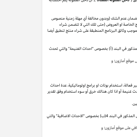
لضمان عدم الشك (وبدون مخالفة أي مهلة زمنية منصوص
 الخاصة او العروض (حتى تلك التي لا تتضمن شراء
وجب وثائق البرنامج المنطبقة على شراء منتج تنطبق أيضا
مذكور في البند (أ) بخصوص "احداث الغنيمة" والتي تحدث
موقع أمازون؛ و
ير
فعالة،
استخدام
بوتات
او برامج
اوتوماتيكية،
عدة احداث
ث غنيمة أو
اذا
كان هنالك خرق أو سوء استخدام وفق تقدير
ين.
"). سوق تقوم بكسب دخل العمولة الخاص المذكور في البند 4(ب) بخصوص "الاحداث الاضافية" والتي
ي على موقع أمازون؛ و