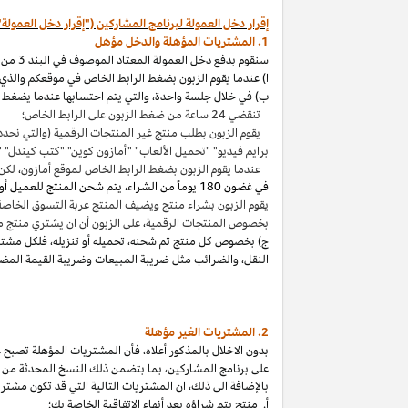
إقرار دخل العمولة لبرنامج المشاركين ("إقرار دخل العمولة"
1. المشتريات المؤهلة والدخل مؤهل
سنقوم بدفع دخل العمولة المعتاد الموصوف في البند 3 من إقرار دخل العمولة هذا بالاتصال مع المشتريات المؤهلة
ا) عندما يقوم الزبون بضغط الرابط الخاص في موقعكم والذي ي
ب) في خلال جلسة واحدة
،
والتي يتم احتسابها عندما يضغط ا
تنقضي 24 ساعة من ضغط الزبون على الرابط الخاص؛
يقوم الزبون بطلب منتج غير المنتجات الرقمية (والتي نحدد
برايم فيديو" "تحميل الألعاب" "أمازون كوين" "كتب
كيندل
" 
عندما يقوم الزبون بضغط الرابط الخاص لموقع أمازون
،
لكن 
في غضون
180 يوماً من الشراء، يتم شحن المنتج للعميل أو بثه أو تنزيله من قبله، ودفعه لثمنه
يقوم الزبون بشراء منتج ويضيف المنتج عربة التسوق الخاصة به واكمال الطلب خلال 89 يوما كموعد أقصاه
بخصوص المنتجات الرقمية
،
على الزبون أن ان يشتري منتج م
ج) بخصوص كل منتج تم شحنه
،
تحميله أو تنزيله
،
فلكل مشتر
النقل
،
والضرائب مثل ضريبة المبيعات وضريبة القيمة المضا
2. المشتريات
الغير مؤهلة
بدون الاخلال بالمذكور أعلاه
،
فأن المشتريات المؤهلة تصبح غير
على برنامج
المشاركين،
بما بتضمن ذلك النسخ المحدثة من ات
بالإضافة الى ذلك
،
ان المشتريات التالية التي قد تكون مشتر
أ. منتج يتم
شراؤه
بعد أنهاء الاتفاقية الخاصة بك؛