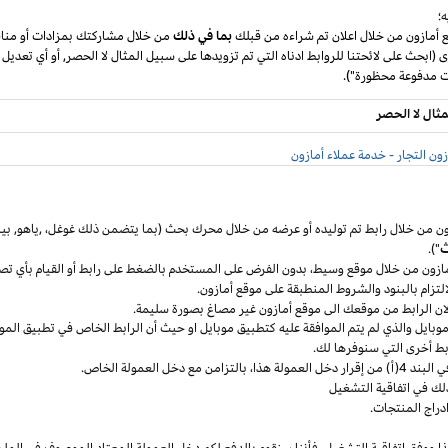
؛
ع أمازون من خلال اعلان تم شراءه من قبلك
بما في ذلك
من خلال مشاركتك بمزادات أو مناق
ى (ابحث على لائحتنا للروابط ادناه التي تم تزويدها على سبيل المثال لا الحصر, أو أي تعديل
مثال لا الحصر
ون التجار - خدمة عملاء أمازون
ون من خلال رابط تم توليده أو عرضه من خلال محرك بحث (بما يتضمن ذلك
غوغل
،
,ياهو,
بين
ث
").
مازون من خلال موقع
وسيط،
بدون الفرض على المستخدم بالضغط على رابط أو القيام بأي تص
التزام بالبنود
والشروط المنطبقة
على موقع أمازون.
 لان الرابط من موقعك الى موقع أمازون غير مصاغ بصورة سليمة.
وبايل
والذي لم يتم الموافقة عليه كتطبيق
موبايل
او حيث
أن
الرابط الخاص في تطبيق
المو
ربط أخرى التي سنوفرها لك.
خل العمولة
هذا،
بالتزامن مع دخل العمولة الخاص.
لك في اتفاقية التشغيل
دراج المنتجات.
ا ووفق اتفاقية
التشغيل،
فأننا سنقوم بالدفع لكم دخل العمولة المعتاد الموصوف في الملح