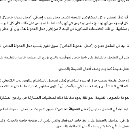
قد توفر لبعض او كل المشاركين الفرصة لكسب دخل عمولة إضافي ("دخل عمولة خاص"). 
ل كل او جزء من أي برنامج خاص او عرض في أي وقت.
اذا
ما لم ينص على
ذلك،
فأن كل البرامج
 مشابهة الى تلك الاقصاءات المذكورة في البند
2
من إقرار دخل العمولة
هذا،
وأن أي حظر بم
ة اليه في الملحق بعنوان ("دخل العمولة الخاص"). سوق تقوم بكسب دخل العمولة الخاص ال
أهل في
الملحق،
بالضغط على رابط خاص لموقعك والذي يؤدي الى صفحة خاصة بالغنيمة على 
فعل غنيمة كما يتم وصف أفعال الغنيمة بالملحق
.
قصاء حدث غنيمة بسبب خرق او سوء استخدام (مثل تسجيل باستخدام عناوين بريد الكتروني غ
ئم التي لا تنشأ من روابط خاصة في موقعكم. أن أمازون ستقوم بتحديد
اذا
ما كان هنالك حد
موحة بخصوص الغنيمة الموافقة بدوم مخالفة ذلك لمتطلبات المشاركة في برنامج المشارك
ة اليه في الملحق بعنوان ("
دخل العمولة الخاص
هل في
الملحق،
بالضغط على رابط خاص لموقعك والذي يؤدي الى صفحة خاصة بالحدث الاضاف
بفعل اضافي كما يتم وصف أفعال الاضافية بالملحق
.