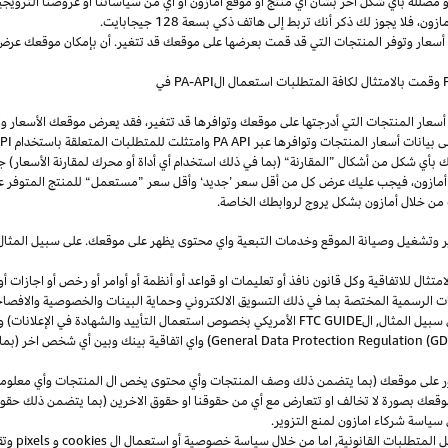
و
مضللة
بأي
شكل
آخر
بشأن
أي
منتج
أو
موقع
أمازون
أو
أي
من
سياساتنا
أو
عروضنا
الترويجي
مازون،
فلا
يجوز
لك
ذكر
أنك
تربط
إلى
هاتف
ذكي
بسعة
128
جيجابايت
.
 أسعار وتوفر المنتجات التي قد قمت بعرضها على موقعك قد تتغير. أن بإمكان موقعك عرض ا
وقمت بالامتثال لكافة المتطلبات استعمال
ال
-API
PA
في
سعار المنتجات التي أدرجتها على موقعك وتوافرها قد تتغير، فقد يعرض موقعك الأسعار والتوا
ى بيانات أسعار المنتجات وتوافرها عبر
PA API
وامتثلت للمتطلبات المتعلقة باستخدام
PA API
ك
بأي
شكل
من
أشكال
”
المقارنة
“
(
بما
في
ذلك
استخدام
أي
أداة
أو
محرك
لمقارنة
الأسعار
)
جن
أمازون،
فيجب
عليك
عرض
كل
من
أقل
سعر
’
جديد
‘
وأقل
سعر
”
مستعمل
“
للمنتج
المتوفر
ع
من خلال أمازون بشكل يروج لروابطك الخاصة.
ر
وتشغيل
وصيانة الموقع وخدمات التبعية واي محتوى يظهر على موقعك. على سبيل
المثال
ال للاتفاقية وكل قانون نافذ أو تعليمات او قواعد أو أنظمة أو أوامر أو رخص أو اجازات أو م
جهات الرسمية المختصة بما في ذلك التسويق الالكتروني وحماية البينات والخصوصية
والافصا
 سبيل المثال, ال
FTC GUIDE
الأمريكي بخصوص استعمال التأييد والشهادة في الإعلانات) و 
General Data Protection Regulation (G
) واي اتفاقية بينك وبين أي شخص اخر (
ر على موقعك (بما يتضمن ذلك وصف المنتجات وأي محتوى يخص ال المنتجات وأي معلومات 
عك بصورة لا تخالف او تتعارض مع أي من حقوقنا او حقوق الاخرين (بما يتضمن ذلك حقوق
ى سياسة شركاء امازون لمنع التزوير.
ل المتطلبات القانونية, اما من خلال سياسة خصوصية أو استعمال ال
cookies
و
pixels
و
تق