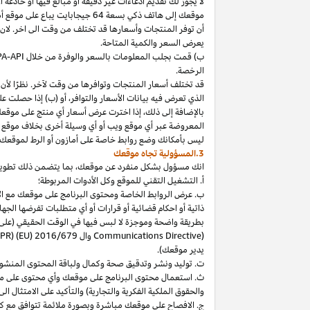
لا
يجوز
لك
تقديم
ادعاءات
غير
دقيقة
أو
مبالغ
فيها
أو
خادعة
أ
موقعك
إلى
هاتف
ذكي
بسعة
64
جيجابايت
يباع
على
موقع
أ
أن توفر المنتجات وأسعارها قد تختلف من وقت الى اخر. لان
يعرض السعر والكمية المتاحة.
ب) قمت بجلب المعلومات بالسعر والوفرة من خلال
PA-API
الرخصة.
قد تختلف أسعار المنتجات وتوافرها من وقت لآخر. نظرًا لأن أ
الذي تعرض فيه بيانات الأسعار والتوافر، أو (ب) إذا حصلت عل
بالإضافة
إلى
ذلك،
إذا
اخترت
عرض
أسعار
أي
منتج
على
موقع
المعروضة
عبر
أي
موقع
ويب
أو
أي
وسيلة
أخرى
بخلاف
موقع
ليس
بأمكانك
وضع روابط خاصة على أمازون أو الرط لموقعك 
3.المسؤولية تجاه موقعك
انك
مسؤول بشكل منفرد عن
موقعك،
بما يتضمن ذلك تطوي
أ. التشغيل التقني للموقع وكل الأدوات المربوطة؛
ب. عرض الروابط الخاصة ومحتوى البرنامج على موقعك مع الامتث
ذاتية أو احكام قضائية أو قرارات أو أي متطلبات تفرضها ال
بطريقة واضحة وموجزة لا لبس فيها في الوقت الحقيقي
(على
) وال
Communications Directive
DPR) (EU) 2016/679
يدير موقعك).
ت. توليد ونشر وتدقيق صحة وكمال ولباقة المحتوى المنشو
ث. استعمال محتوى البرنامج على موقعك وأي محتوى على موق
والحقوق الملكية الفكرية والتجارية) والتأكيد على الامتثال ال
ج. الافصاح على موقعك مباشرة وبصورة ملائمة تتوافق مع ك