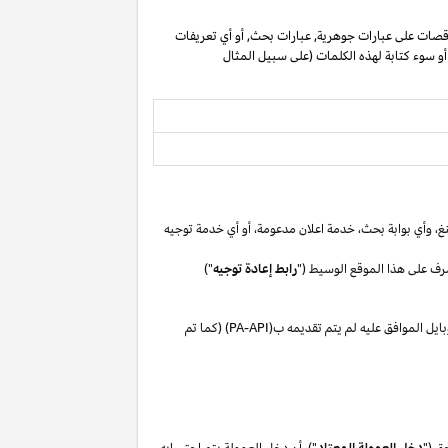
صات على عبارات جوهرية, عبارات بحث, أو أي تعريفات
 أو سوء كتابة لهذه الكلمات (على سبيل المثال
غ،
وأي بوابة
بحث،
خدمة اعلان
مدعومة،
أو
أي خدمة توجيه
رف على هذا الموقع الوسيط ("
رابط إعادة توجيه
")
بايل
الموافق
عليه لم
يتم تقديمه ب(
PA-API
) (كما تم
ق ("
دخل العمولة المعتاد
"). أن دخل العمولة يتم احتسابه