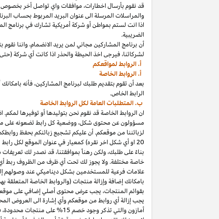
قد نقوم بأرسال
اخطارات،
موافقات واي تواصل أخر بخصوص برنا
والمراسلات المرسلة الى عنوان البريد المربوط بحساب
البرنا
اذا
انت لستم بمواطن أو شركة أمريكية تشارك في برنامج
الم
الضريبية.
أن برنامج المشاركين مجاني لمن يريد
الانضمام،
واننا
نقوم بت
لشركائنا،
فيرجى اخذ الحيطة والحذر
اذا
كانت أي شركة (حتى 
أ. الروابط لمواقعكم
أ. الروابط الخاصة
بعد أن تقوم بتقديم طلبك لبرنامج
المشاركين،
فأنه
ب
ا
مكانك
أ
الرابط الخاص.
ب. المتطلبات العامة لكل الروابط الخاصة
ان الروابط الخاصة قد نقوم نحن بتوليدها أو توفيرها لمكم.
اذ
مسؤولون عن محتوى
شكل،
ووضعية كل رابط تضعونه على
مو
لزبائننا من موقعكم. أن عليكم تشجيع زبائنكم بحفظ روابط
20
او أي شكل اخر نقره) كمعيار في عنوان الموقع لكل رابط
بناءً على طلبك، ولكن رهناً بموافقتنا، قد نصدر لك تعريفات 
خاصة مختلفة. ولا يجوز لك تحت أي ظرف من الظروف ربط أي ع
علامات فرعية للمستخدمين بشكل ديناميكي عند وصولهم إ
ب
ا
مكانك
إضافة وإزالة منتجات (والروابط الخاصة المتعلقة ب
بقوائم
المنتجات،
يجب عرض محتوى
أصلي
إضافي على موقعك
يجب إزالة أي روابط من موقعكم وأي إشارة الى العروض المحد
أمازون والتي تذكر وجود خصم
15% على منتجات
محدودة،
فيج