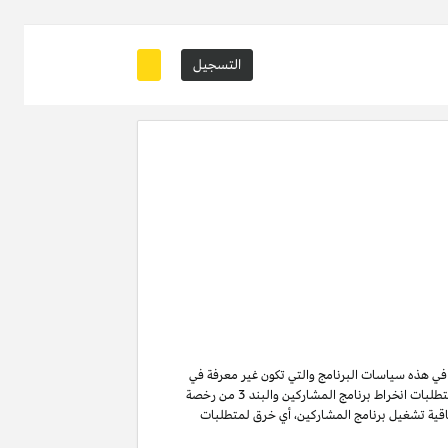
التسجيل
ة في هذه سياسات البرنامج والتي تكون غير معرفة في
من متطلبات انخراط برنامج المشاركين والبند 3 من رخصة
ن لا تنتهي ولا تنطفئ بانتهاء اتفاقية تشغيل برنامج المشاركين. لتفادي الشك وبدون الحد من غرض المادة 6 (ا) من اتفاقية تشغيل برنامج المشاركين، أي خرق لمتطلبات