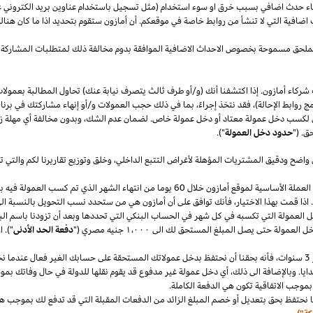
قصاء حدث اضافي بسبب خرق او سوء استخدام (مثل تسجيل باستخدام عناوين بريد الكتروني 
اضافية التي لا تنشأ من روابط خاصة في موقعكم. أن أمازون ستقوم بتحديد
اذا
ما كان هنا
الملحق مسموحة بخصوص الاحداث الاضافية الموافقة بدوم مخالفة ذلك لمتطلبات المشاركة 
شركاء أمازون. إذا اكتشفنا أنك (و/أو طرف ثالث يتصرف نيابة عنك) تحاول المطالبة بعمولا
ج روابط الإحالة)، فقد نتخذ إجراءً، بما في ذلك حجب العمولات و/أو إنهاء مشاركتك في برنا
 لكسب دخل عمولة معتاد أو دخل عمولة خاص. لضمان عدم
الشك،
وبدون مخالفة أي مهلة
ز
ق. ("
حدود دخل العمولة
").
 واضح ودقيق المشتريات المؤهلة لأغراض التتبع
الداخلي،
وخلق وتوزيع تقاريرنا لكم والتي 
سنقوم بدفع دخل العمولة المعتاد ودخل العمولة الخاص في العملة الأساسية لموقع أمازون خلال 60 يو
.
اذا
قمت بهذا
الاختيار،
فأنك توافق على أن أمازون هي من ستحدد نسب التحويل بالنسبة الى
دخل العمولة التي تكسبه في كل شهر في الحساب البنكي التي تحددها وبعد أن تزودنا باسم
الب
دخل العمولة حتى يصل المبلغ المستحق لك الى
١٬٠٠٠
جنيه
مصري
("
دفعة الحد الأدنى
")
.
ا
سنوات،
فأنه بحقنا أن نحتفظ بدخل عمولاتك المستحقة على حسابك
الغير فعال
عندما نخ
ايا. وبالإضافة الى
ذلك،
أي دخل عمولة غير مدفوع قد يقوم نقلها للدولة في حال وفاتك بموجب
بموجب الاتفاقية تكون هي الدفعة الكاملة.
 نحتفظ بحق بتعديل أو خصم المبلغ الزائد من الدفعات المقبلة التي قد تدفع لك بموجب هذه