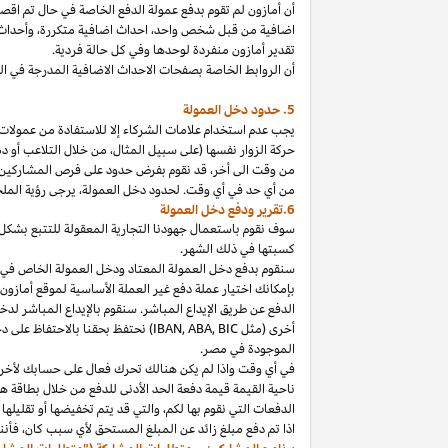
أن أمازون لم تقوم بدفع عمولة الدفع الخاصة في حال تم ا
اضافية من قبل شخص
واحد،
احداث اضافية
متكررة،
وأحداث 
تقدير أمازون منفردة لوحدها وفي كل حالة فردية.
أن الروابط الخاصة بصفحات الاحداث الاضافية المدرجة في 
5. حدود دخل العمولة
يجب عدم استخدام علامات الشركاء إلا للاستفادة من عمولات 
حركة الزوار نفسها (على سبيل المثال، من خلال التلاعب أو دم
من وقت الى
أخر،
قد نقوم بفرض حدود على فرص المشاركين
من أي حد في أي وقت. لحدود دخل
العمولة،
يرجى رؤية الملح
6.تقرير ودفع دخل العمولة
سوف نقوم باستعمال جهودنا التجارية المعقولة للتتبع بشكل
كسبتها في ذلك الشهر.
بإمكانك اختيار عملة دفع غير العملة الأساسية لموقع أمازون
الدفع عن طريق الإيداع المباشر. سنقوم بالإيداع المباشر ل
أخرى (مثل
BIC
,
ABA
,
IBAN
) نحتفظ بحقنا بالاحتفاظ على 
الموجودة
في
مصر
.
في أي وقت
واذا
لم يكن هنالك تحرك فعال على حسابك لأخر 3
ناحية القيمة قيمة دفعة الحد الأدنى للدفع من خلال بطاقة هد
الدفعات التي نقوم بها
لكم،
والتي قد يتم تخفيضها أو تقليلها 
اذا
تم دفع مبلغ زائد عن المبلغ المستحق لأي سبب
كان،
فأننا