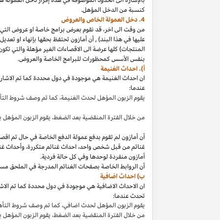
كنسبة من الدخل المؤهل.
4. دخل العمولة الخاص والعروض
من وقت الى
اخر،
قد نقوم بعرض برامج خاصة او عروض التي 
عليها في هذا
البند
)
,
أن أمازون تحتفظ بحقها بإنهاء او تعدي
المنتجات) كلها عرضة الى الاقصاءات
الغير مؤهلة
والتي تكون
بنفس الأسس كمحظورات للبرامج الخاصة والعروض.
أ). احداث الغنيمة
ان احداث الغنيمة هي موجودة في دول محددة كما تم الاشار
عندما:
يقوم الزبون المؤهل لحدث
الغنيمة،
كما تم وصف شروط الت
من خلال الفترة المنقضية بعد
الضغط،
يقوم الزبون المؤهل ب
أن أمازون لم تقوم بدفع عمولة الدفع الخاصة في حال تم ا
غنائم من قبل شخص
واحد،
احداث غنائم
متكررة،
وأحداث غنا
أمازون منفردة لوحدها وفي كل حالة فردية.
أن الروابط الخاصة بصفحات الغنائم المدرجة في الملحق مس
ب) احداث اضافية
ان الاحداث الاضافية هي موجودة في دول محددة كما تم الاشار
تحدث عندما:
يقوم الزبون المؤهل لحدث
اضافي،
كما تم وصف شروط التأ
من خلال الفترة المنقضية بعد
الضغط،
يقوم الزبون المؤهل 