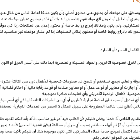
كة")
 ومدقق. على موقعك أن يحتوي على محتوى أصلي وأن يكون متاحًا لعامة الناس من خلال عنو
وهري أو تحليل أو تحويل لأيّ مواد تقوم بتضمينها. عليك أن تذكر بوضوح عنوان موقعك عند
المشاركين، ولن يكون بإمكانك إدراج روابط خاصة أو محتوى إعلان عن المنتجات، إذا كان موق
مح لك بإدراج روابط خاصة أو محتوى إعلاني للمنتجات إذا تم اعتبار موقعك غير مناسب. تشم
لأفعال الخطرة أو الضارة.
والتي تخرق خصوصية
الاخرين,
والمواد المسيئة والعنصرية (بما ذلك على أسس
العرق
او اللون 
معرفة والعلم, تجمع, تستخدم أو تفصح عن معلومات شخصية للأطفال دون سن الثالثة عشرة (ك
 أو اجازات أو معايير أو قواعد عمل أو او معايير صناعة أو قواعد رقابة ذاتية أو احكام قضائ
صوصية الأطفال الرقمية الأمريكي وأي تعليمات صادرة بموجبه)؛
أي تعديل أو سوء نطق لعلامة تجارية لأمازون أو أي من الشركات التابعة لها في أي أسم مو
 (اطلع على القائمة المطروحة على سبيل المثال لا الحصر من العلامات التجارية المحددة)
ديم الخاص أذا قمنا برفض طلبكم لأن الطلب فيه أمر غير
مناسب،
فأنه بأماكنكم تقديم ط
أخر،
أو 2) تم أنهاء حسابكم بسبب أي خرق أو مخالفة (وفق تقديرنا
الخاص)
فأنه لا يجوز
 عند اكتمال نموذج خدمة عملاء المشاركين التي تكون موجودة هنا. أن عليكم تأكيد صحة ود
تعريف عن الموقع الخاص بكم.