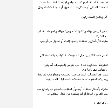
غير
فعالة،
استخدام
بوتات
او برامج
اوتوماتيكية،
عدة احداث
لك حدث اضافي أو
اذا
كان هنالك خرق أو سوء استخدام وفق
في برنامج المشاركين.
ت من كل من برنامج "شركاء أمازون" وبرنامج آخر باستخدام
مج الشركاء
.
منية،
فأن أمازون تحتفظ بالحق لإلغاء أو تعديل كل أو جزء
تلخص هذه التقارير دخل العمولات الاعتيادية والخاصة التي
ما من انتهاء الشهر الذي تم كسب العمولة فيه بالطريقة المذكورة ادناه التي تقوموا باختيارها. قد يكون
 معايير عمل أمازون.
نك،
رقم
الحساب،
اسم صاحب
الحساب،
ومعلومات تعريفية
ن
طريقة
الدفع
هذه
متاحة
فقط
للحسابات
المصرفية
طرك بأخطار مدته 7
أيام،
وأن احتفاظ بالمبلغ لن يتجاوز من
 القانون النافذ أو قد ينطفئ من خلال التقادم. ان
 الاتفاقية.