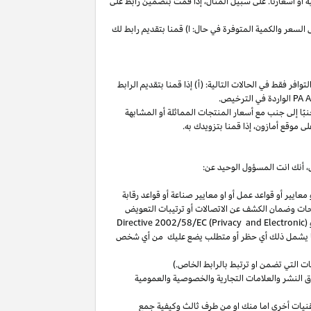
ة
أو
أسعارنا
.
على
سبيل
المثال،
إذا
قمت
بتضمين
رابط
على
لسعر والكمية المتوفرة في حال: ا) قمنا بتقديم رابط لك
فر فقط في الحالات التالية: (أ) إذا قمنا بتقديم الرابط
الواردة في الترخيص
.
بًا
إلى
جنب
مع
أسعار
المنتجات
المماثلة
أو
المشابهة
لى
موقع
أمازون،
إذا
قمنا
بتزويدك
به
.
،
أنك انت المسؤول الوحيد عن:
عايير أو قواعد عمل أو او معايير صناعة أو قواعد رقابة
حات
وضمان الكشف عن الاتصالات أو ترتيبات التعويض
(
Directive 2002/58/EC (Privacy and Electronic
بما يشمل ذلك أي حظر أو متطلب يضع عليك من أي شخص
التي تضمن او ترتبط بالرابط الخاص.)
 النشر والعلامات التجارية والخصوصية والعمومية
نيات أخرى اما منك او من طرف ثالث وكيفية جمع