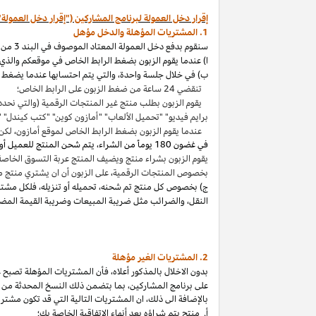
إقرار دخل العمولة لبرنامج المشاركين ("إقرار دخل العمولة"
1. المشتريات المؤهلة والدخل مؤهل
سنقوم بدفع دخل العمولة المعتاد الموصوف في البند 3 من إقرار دخل العمولة هذا بالاتصال مع المشتريات المؤهلة
ا) عندما يقوم الزبون بضغط الرابط الخاص في موقعكم والذي ي
ب) في خلال جلسة واحدة
،
والتي يتم احتسابها عندما يضغط ا
تنقضي 24 ساعة من ضغط الزبون على الرابط الخاص؛
يقوم الزبون بطلب منتج غير المنتجات الرقمية (والتي نحدد
برايم فيديو" "تحميل الألعاب" "أمازون كوين" "كتب
كيندل
" 
عندما يقوم الزبون بضغط الرابط الخاص لموقع أمازون
،
لكن 
في غضون
180 يوماً من الشراء، يتم شحن المنتج للعميل أو بثه أو تنزيله من قبله، ودفعه لثمنه
يقوم الزبون بشراء منتج ويضيف المنتج عربة التسوق الخاصة به واكمال الطلب خلال 89 يوما كموعد أقصاه
بخصوص المنتجات الرقمية
،
على الزبون أن ان يشتري منتج م
ج) بخصوص كل منتج تم شحنه
،
تحميله أو تنزيله
،
فلكل مشتر
النقل
،
والضرائب مثل ضريبة المبيعات وضريبة القيمة المضا
2. المشتريات
الغير مؤهلة
بدون الاخلال بالمذكور أعلاه
،
فأن المشتريات المؤهلة تصبح غير
على برنامج
المشاركين،
بما بتضمن ذلك النسخ المحدثة من ات
بالإضافة الى ذلك
،
ان المشتريات التالية التي قد تكون مشتر
أ. منتج يتم
شراؤه
بعد أنهاء الاتفاقية الخاصة بك؛