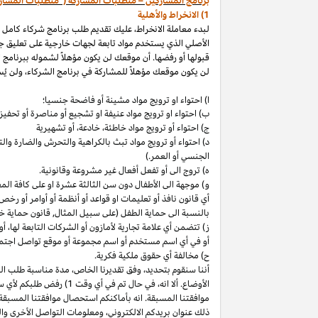
برنامج المشاركين – متطلبات المشاركة ("متطلبات المشار
1) الانخراط والأهلية
لبدء معاملة الانخراط، عليك تقديم طلب برنامج شركاء كامل
الأصلي الذي يستخدم مواد تابعة لجهات خارجية على تعليق ج
قبولها أو رفضها. أن موقعك لن يكون مؤهلاً لشموله ببرنامج 
لن يكون موقعك مؤهلاً للمشاركة في برنامج الشركاء، ولن يُس
ا) احتواء او ترويج مواد مشينة أو فاضحة جنسيا؛
ب)
احتواء
او
ترويج مواد
عنيفة او تشجيع أو مناصرة أو تحفيز ا
ج) احتواء أو ترويج مواد
خاطئة،
خادعة،
أو تشهيرية
د) احتواء أو ترويج مواد تبث بالكراهية والتحرش والضارة 
الجنسي أو العمر.)
ه) تروج الى أو تفعل أفعال غير مشروعة وقانونية.
و) موجهة الى الأطفال دون سن الثالثة عشرة او على كافة ال
أي قانون نافذ أو تعليمات او قواعد أو أنظمة أو أوامر أو رخص
بالنسبة الى حماية الطفل (على سبيل المثال, قانون حماية خ
ز) تتضمن أي علامة تجارية لأمازون أو الشركات التابعة
لها،
أو 
أو في أي اسم
مستخدم أو اسم مجموعة أو موقع تواصل اجتماعي
ح) مخالفة أي حقوق ملكية فكرية.
أننا سنقوم
بتحديد،
وفق تقديرنا
الخاص،
مدة مناسبة طلب التق
الأوضاع. ألا
انه،
في حال تم في أي وقت 1) رفض طلبكم لأي سبب
موافقتنا المسبقة. انه بأماكنكم استحصال موافقتنا المسبقة
ذلك عنوان بريدكم
الالكتروني،
ومعلومات التواصل الأخرى وال