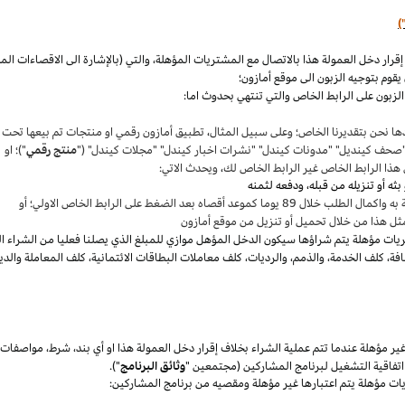
)
،
والتي (بالإشارة الى الاقصاءات ال
قوم بتوجيه الزبون الى موقع أمازون؛
لزبون على الرابط الخاص والتي تنتهي بحدوث اما:
ها نحن بتقديرنا
الخاص؛
وعلى سبيل المثال
،
تطبيق أمازون رقمي او منتجات تم بيعها تحت
"صحف
كينديل
" "مدونات
كيندل
" "نشرات اخبار
كيندل
" "مجلات
كيندل
" ("
منتج رقمي
")؛ او
هذا الرابط الخاص غير الرابط الخاص لك
،
ويحدث الاتي:
 بعد الضغط على الرابط الخاص الاولي؛ أو
ثل هذا من خلال تحميل أو تنزيل من موقع أمازون
يات مؤهلة يتم
شراؤها
سيكون الدخل المؤهل موازي للمبلغ الذي يصلنا فعليا من الشراء ا
فة
،
كلف الخدمة
،
والذمم
،
والرديات
،
كلف معاملات البطاقات الائتمانية
،
كلف المعاملة والدي
 مؤهلة عندما تتم عملية الشراء بخلاف إقرار دخل العمولة هذا او أي بند
،
شرط
،
مواصفات
فاقية التشغيل لبرنامج المشاركين (مجتمعين "
وثائق البرنامج
").
يات مؤهلة يتم اعتبارها غير مؤهلة ومقصيه من برنامج المشاركين: