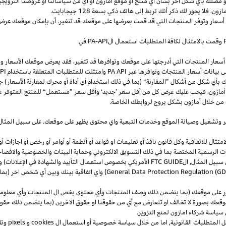
و
مضللة
بأي
شكل
آخر
بشأن
أي
منتج
أو
موقع
أمازون
أو
أي
من
سياساتنا
أو
عروضنا
الترويجي
مازون،
فلا
يجوز
لك
ذكر
أنك
تربط
إلى
هاتف
ذكي
بسعة
128
جيجابايت
.
 أسعار وتوفر المنتجات التي قد قمت بعرضها على موقعك قد تتغير. أن بإمكان موقعك عرض ا
وقمت بالامتثال لكافة المتطلبات استعمال
ال
-API
PA
في
سعار المنتجات التي أدرجتها على موقعك وتوافرها قد تتغير، فقد يعرض موقعك الأسعار والتوا
ى بيانات أسعار المنتجات وتوافرها عبر
PA API
وامتثلت للمتطلبات المتعلقة باستخدام
PA API
ك
بأي
شكل
من
أشكال
”
المقارنة
“
(
بما
في
ذلك
استخدام
أي
أداة
أو
محرك
لمقارنة
الأسعار
)
جن
أمازون،
فيجب
عليك
عرض
كل
من
أقل
سعر
’
جديد
‘
وأقل
سعر
”
مستعمل
“
للمنتج
المتوفر
ع
من خلال أمازون بشكل يروج لروابطك الخاصة.
ر
وتشغيل
وصيانة الموقع وخدمات التبعية واي محتوى يظهر على موقعك. على سبيل
المثال
ال للاتفاقية وكل قانون نافذ أو تعليمات او قواعد أو أنظمة أو أوامر أو رخص أو اجازات أو م
جهات الرسمية المختصة بما في ذلك التسويق الالكتروني وحماية البينات والخصوصية
والافصا
 سبيل المثال, ال
FTC GUIDE
الأمريكي بخصوص استعمال التأييد والشهادة في الإعلانات) و 
General Data Protection Regulation (G
) واي اتفاقية بينك وبين أي شخص اخر (
ر على موقعك (بما يتضمن ذلك وصف المنتجات وأي محتوى يخص ال المنتجات وأي معلومات 
عك بصورة لا تخالف او تتعارض مع أي من حقوقنا او حقوق الاخرين (بما يتضمن ذلك حقوق
ى سياسة شركاء امازون لمنع التزوير.
ل المتطلبات القانونية, اما من خلال سياسة خصوصية أو استعمال ال
cookies
و
pixels
و
تق