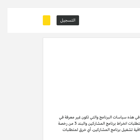
التسجيل
ة في هذه سياسات البرنامج والتي تكون غير معرفة في
من متطلبات انخراط برنامج المشاركين والبند 3 من رخصة
ن لا تنتهي ولا تنطفئ بانتهاء اتفاقية تشغيل برنامج المشاركين. لتفادي الشك وبدون الحد من غرض المادة 6 (ا) من اتفاقية تشغيل برنامج المشاركين، أي خرق لمتطلبات