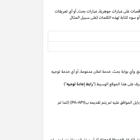
صات على عبارات جوهرية, عبارات بحث, أو أي تعريفات
 أو سوء كتابة لهذه الكلمات (على سبيل المثال
غ،
وأي بوابة
بحث،
خدمة اعلان
مدعومة،
أو
أي خدمة توجيه
رف على هذا الموقع الوسيط ("
رابط إعادة توجيه
")
بايل
الموافق
عليه لم
يتم تقديمه ب(
PA-API
) (كما تم
ق ("
دخل العمولة المعتاد
"). أن دخل العمولة يتم احتسابه