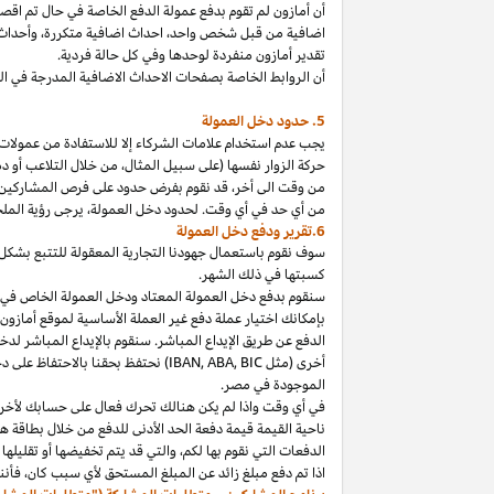
أن أمازون لم تقوم بدفع عمولة الدفع الخاصة في حال تم ا
اضافية من قبل شخص
واحد،
احداث اضافية
متكررة،
وأحداث 
تقدير أمازون منفردة لوحدها وفي كل حالة فردية.
أن الروابط الخاصة بصفحات الاحداث الاضافية المدرجة في 
5. حدود دخل العمولة
يجب عدم استخدام علامات الشركاء إلا للاستفادة من عمولات 
حركة الزوار نفسها (على سبيل المثال، من خلال التلاعب أو دم
من وقت الى
أخر،
قد نقوم بفرض حدود على فرص المشاركين
من أي حد في أي وقت. لحدود دخل
العمولة،
يرجى رؤية الملح
6.تقرير ودفع دخل العمولة
سوف نقوم باستعمال جهودنا التجارية المعقولة للتتبع بشكل
كسبتها في ذلك الشهر.
بإمكانك اختيار عملة دفع غير العملة الأساسية لموقع أمازون
الدفع عن طريق الإيداع المباشر. سنقوم بالإيداع المباشر ل
أخرى (مثل
BIC
,
ABA
,
IBAN
) نحتفظ بحقنا بالاحتفاظ على 
الموجودة
في
مصر
.
في أي وقت
واذا
لم يكن هنالك تحرك فعال على حسابك لأخر 3
ناحية القيمة قيمة دفعة الحد الأدنى للدفع من خلال بطاقة هد
الدفعات التي نقوم بها
لكم،
والتي قد يتم تخفيضها أو تقليلها 
اذا
تم دفع مبلغ زائد عن المبلغ المستحق لأي سبب
كان،
فأننا