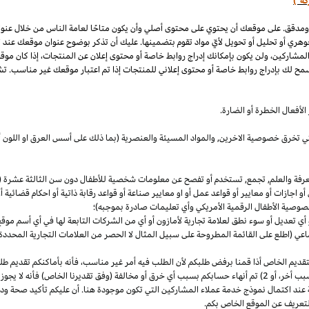
كة")
 ومدقق. على موقعك أن يحتوي على محتوى أصلي وأن يكون متاحًا لعامة الناس من خلال عنو
وهري أو تحليل أو تحويل لأيّ مواد تقوم بتضمينها. عليك أن تذكر بوضوح عنوان موقعك عند
المشاركين، ولن يكون بإمكانك إدراج روابط خاصة أو محتوى إعلان عن المنتجات، إذا كان موق
مح لك بإدراج روابط خاصة أو محتوى إعلاني للمنتجات إذا تم اعتبار موقعك غير مناسب. تشم
لأفعال الخطرة أو الضارة.
والتي تخرق خصوصية
الاخرين,
والمواد المسيئة والعنصرية (بما ذلك على أسس
العرق
او اللون 
معرفة والعلم, تجمع, تستخدم أو تفصح عن معلومات شخصية للأطفال دون سن الثالثة عشرة (ك
 أو اجازات أو معايير أو قواعد عمل أو او معايير صناعة أو قواعد رقابة ذاتية أو احكام قضائ
صوصية الأطفال الرقمية الأمريكي وأي تعليمات صادرة بموجبه)؛
أي تعديل أو سوء نطق لعلامة تجارية لأمازون أو أي من الشركات التابعة لها في أي أسم مو
 (اطلع على القائمة المطروحة على سبيل المثال لا الحصر من العلامات التجارية المحددة)
ديم الخاص أذا قمنا برفض طلبكم لأن الطلب فيه أمر غير
مناسب،
فأنه بأماكنكم تقديم ط
أخر،
أو 2) تم أنهاء حسابكم بسبب أي خرق أو مخالفة (وفق تقديرنا
الخاص)
فأنه لا يجوز
 عند اكتمال نموذج خدمة عملاء المشاركين التي تكون موجودة هنا. أن عليكم تأكيد صحة ود
تعريف عن الموقع الخاص بكم.