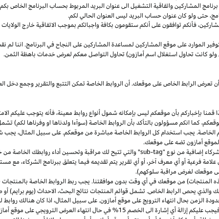
مج المشاركين واتفاقية التشغيل الى عنوان البريد المربوط بحساب البرنامج الخاص بكم. س
مج،
حتى ولو كان عنوان حساب البريد ليس العنوان الحالي لكم.
شاركين،
فأنكم توافقون على أنكم ستقومون بكافة واجباتكم بموجب الاتفاقية
خارج
الولايات 
وفير الموارد على موقع المشاركين لمساعدة المشاركين على النجاح في البرنامج. اننا لم نق
ولو كانت تحاول استغلال اسم أمازون) تحاول التواصل معكم لعرض خدمات باهظة الثمن.
ن تعرض الرابط الخاص على موقعك. أن الروابط الخاصة تمكن التتبع والتقرير وجمع دخل
ا
قمنا بإخباركم بأن موقعكم ليس بإمكانه شمول أنواع روابط
معينة،
فأنه يتوجب عليكم الامت
قعكم،
كما انكم مسؤولون بالتأكد بأن الروابط الخاصة (سوآءا ولدناها او وفرناها لكم) تشم
كم الخاصة. يجب استخدام كل الروابط الخاصة مباشرة من موقعكم. على سبيل
المثال،
يجب شم
 لموقع أمازون تضه على موقعك.
شركاء إضافية من نوع "
sub-tag
" والتي تتيح لك مراقبة وتحسين أداء روابطك الخاصة من 
لامة فرعية أو أي معرف آخر، أو أي تقرير يتم تقديمه فيما يتعلق ببرنامج الشركاء، مع 
لى موقعك لغرض مراقبة سلوكهم).
هذه المنتجات) من موقعك في أي وقت بدون موافقتنا. يجب ربط الروابط الخاصة بالمنتجات (
 والذي يحص الرابط الخاص. تشمل قوائم المنتجات نتائج
البحث،
الاحداث (يوم برايم) أو ص
ودة الزمن بحال انتهاء الترويج على موقع أمازون. على سبيل
المثال،
اذا
كان هنالك روابط 
ب عليكم إزالة أي إشارة الى الخصم 15% في حال انتهاء العرض الترويجي على موقع أمازون.