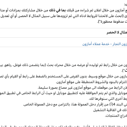
؛
ع أمازون من خلال اعلان تم شراءه من قبلك
بما في ذلك
من خلال مشاركتك بمزادات أو مناق
ى (ابحث على لائحتنا للروابط ادناه التي تم تزويدها على سبيل المثال لا الحصر, أو أي تعديل
مثال لا الحصر
ون التجار - خدمة عملاء أمازون
ون من خلال رابط تم توليده أو عرضه من خلال محرك بحث (بما يتضمن ذلك
غوغل
،
,ياهو,
بين
ث
").
مازون من خلال موقع
وسيط،
بدون الفرض على المستخدم بالضغط على رابط أو القيام بأي تص
التزام بالبنود
والشروط المنطبقة
على موقع أمازون.
 لان الرابط من موقعك الى موقع أمازون غير مصاغ بصورة سليمة.
وبايل
والذي لم يتم الموافقة عليه كتطبيق
موبايل
او حيث
أن
الرابط الخاص في تطبيق
المو
ربط أخرى التي سنوفرها لك.
خل العمولة
هذا،
بالتزامن مع دخل العمولة الخاص.
لك في اتفاقية التشغيل
دراج المنتجات.
ا ووفق اتفاقية
التشغيل،
فأننا سنقوم بالدفع لكم دخل العمولة المعتاد الموصوف في الملح