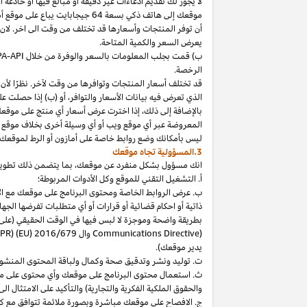
لا
يجوز
لك
تقديم
ادعاءات
غير
دقيقة
أو
مبالغ
فيها
أو
خادعة
أ
موقعك
إلى
هاتف
ذكي
بسعة
64
جيجابايت
يباع
على
موقع
أ
أن توفر المنتجات وأسعارها قد تختلف من وقت الى اخر. لان
يعرض السعر والكمية المتاحة.
ب) قمت بجلب المعلومات بالسعر والوفرة من خلال
PA-API
الرخصة.
قد تختلف أسعار المنتجات وتوافرها من وقت لآخر. نظرًا لأن أ
الذي تعرض فيه بيانات الأسعار والتوافر، أو (ب) إذا حصلت عل
بالإضافة
إلى
ذلك،
إذا
اخترت
عرض
أسعار
أي
منتج
على
موقع
المعروضة
عبر
أي
موقع
ويب
أو
أي
وسيلة
أخرى
بخلاف
موقع
ليس
بأمكانك
وضع روابط خاصة على أمازون أو الرط لموقعك 
3.المسؤولية تجاه موقعك
انك
مسؤول بشكل منفرد عن
موقعك،
بما يتضمن ذلك تطوي
أ. التشغيل التقني للموقع وكل الأدوات المربوطة؛
ب. عرض الروابط الخاصة ومحتوى البرنامج على موقعك مع الامتث
ذاتية أو احكام قضائية أو قرارات أو أي متطلبات تفرضها ال
بطريقة واضحة وموجزة لا لبس فيها في الوقت الحقيقي
(على
) وال
Communications Directive
DPR) (EU) 2016/679
يدير موقعك).
ت. توليد ونشر وتدقيق صحة وكمال ولباقة المحتوى المنشو
ث. استعمال محتوى البرنامج على موقعك وأي محتوى على موق
والحقوق الملكية الفكرية والتجارية) والتأكيد على الامتثال ال
ج. الافصاح على موقعك مباشرة وبصورة ملائمة تتوافق مع ك