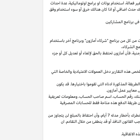
غير
فعالة،
استخدام
بوتات
او برامج
اوتوماتيكية،
عدة احداث
لك حدث اضافي أو
اذا
كان هنالك خرق أو سوء استخدام وفق
في برنامج المشاركين.
ت من كل من برنامج "شركاء أمازون" وبرنامج آخر باستخدام
مج الشركاء
.
منية،
فأن أمازون تحتفظ بالحق لإلغاء أو تعديل كل أو جزء
تلخص هذه التقارير دخل العمولات الاعتيادية والخاصة التي
ما من انتهاء الشهر الذي تم كسب العمولة فيه بالطريقة المذكورة ادناه التي تقوموا باختيارها. قد يكون
 معايير عمل أمازون.
نك،
رقم
الحساب،
اسم صاحب
الحساب،
ومعلومات تعريفية
ن
طريقة
الدفع
هذه
متاحة
فقط
للحسابات
المصرفية
طرك بأخطار مدته 7
أيام،
وأن احتفاظ بالمبلغ لن يتجاوز من
 القانون النافذ أو قد ينطفئ من خلال التقادم. ان
 الاتفاقية.