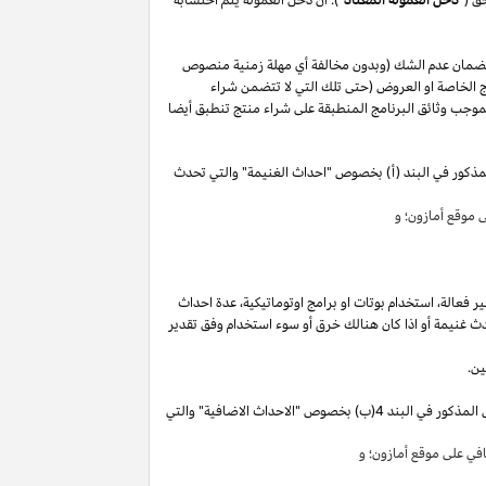
لضمان عدم الشك (وبدون مخالفة أي مهلة زمنية منصوص
 الخاصة او العروض (حتى تلك التي لا تتضمن شراء
وجب وثائق البرنامج المنطبقة على شراء منتج تنطبق أيضا
مذكور في البند (أ) بخصوص "احداث الغنيمة" والتي تحدث
موقع أمازون؛ و
ير
فعالة،
استخدام
بوتات
او برامج
اوتوماتيكية،
عدة احداث
ث غنيمة أو
اذا
كان هنالك خرق أو سوء استخدام وفق تقدير
ين.
"). سوق تقوم بكسب دخل العمولة الخاص المذكور في البند 4(ب) بخصوص "الاحداث الاضافية" والتي
ي على موقع أمازون؛ و