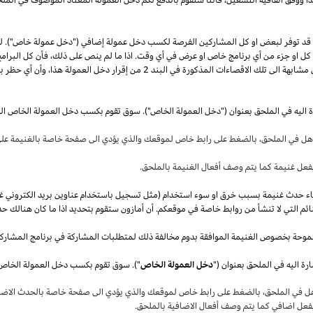
قد توفر لبعض او كل المشاركين الفرصة لكسب دخل عمولة إضافي ("دخل عمولة خاص"). 
ل كل او جزء من أي برنامج خاص او عرض في أي وقت.
اذا
ما لم ينص على
ذلك،
فأن كل البرامج
 مشابهة الى تلك الاقصاءات المذكورة في البند
2
من إقرار دخل العمولة
هذا،
وأن أي حظر بم
ة اليه في الملحق بعنوان ("دخل العمولة الخاص"). سوق تقوم بكسب دخل العمولة الخاص ال
أهل في
الملحق،
بالضغط على رابط خاص لموقعك والذي يؤدي الى صفحة خاصة بالغنيمة على 
فعل غنيمة كما يتم وصف أفعال الغنيمة بالملحق
.
قصاء حدث غنيمة بسبب خرق او سوء استخدام (مثل تسجيل باستخدام عناوين بريد الكتروني غ
ئم التي لا تنشأ من روابط خاصة في موقعكم. أن أمازون ستقوم بتحديد
اذا
ما كان هنالك حد
موحة بخصوص الغنيمة الموافقة بدوم مخالفة ذلك لمتطلبات المشاركة في برنامج المشارك
ة اليه في الملحق بعنوان ("
دخل العمولة الخاص
هل في
الملحق،
بالضغط على رابط خاص لموقعك والذي يؤدي الى صفحة خاصة بالحدث الاضاف
بفعل اضافي كما يتم وصف أفعال الاضافية بالملحق
.