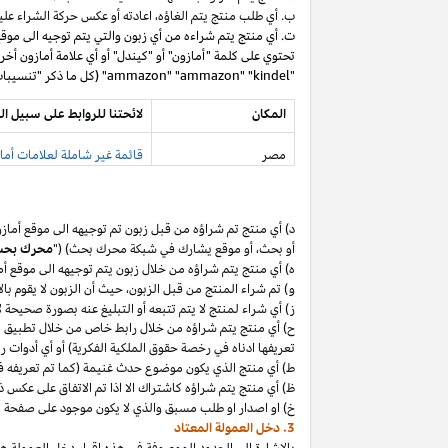
ب. أي طلب منتج يتم
الغاؤه،
اعادته أو عكس حركة الشراء عليه
ت. أي منتج يتم شراءه من أي زبون والتي يتم توجيه الى موق
تحتوي على كلمة "أمازون" أو "كيندل" أو أي علامة أمازون أخر
"ammazon" "ammazon" "kindel" (كل ما ذكر "تنسيبات مدفوعة محظورة").
المكان
لائحتنا للروابط على سبيل ال
مصر
قائمة غير شاملة لعلامات أماز
د) أي منتج تم
شراؤه
من قبل زبون تم توجيهه الى موقع أماز
أو
بحث،
أو موقع يشارك في شبكة محرك بحث) ("
محرك بح
ه) أي منتج يتم
شراؤه
من خلال زبون يتم توجيهه الى موقع أ
و) تم شراء المنتج من قبل
الزبون،
حيث
أن
الزبون لا يقوم بال
ز) أي شراء لمنتج لا يتم تتبعه أو التبليغ عنه بصورة صحيحة
ح) أي منتج يتم
شراؤه
من خلال رابط خاص من خلال تطبيق
م
تعريفها ادناه في رخصة حقوق الملكية الفكرية) أو أي أدوات 
ط) أي منتج الذي يكون موضوع حدث غنيمة (كما تم تعريفه في البند 4(أ) من إقرار د
ظ) أي منتج يتم
شراؤه
كاشتراك الا
اذا
تم الاتفاق على عكس ذ
خ) او اصدار او طلب مسبق والذي لا يكون موجود على صفحة ا
3. دخل العمولة المعتاد
بالإشارة الى الحدود الموصوفة في هذه إقرار دخل العمولة هذ