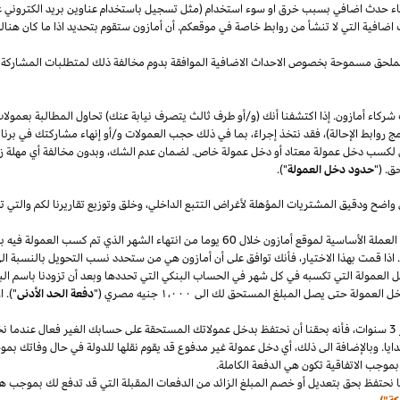
قصاء حدث اضافي بسبب خرق او سوء استخدام (مثل تسجيل باستخدام عناوين بريد الكتروني 
اضافية التي لا تنشأ من روابط خاصة في موقعكم. أن أمازون ستقوم بتحديد
اذا
ما كان هنا
الملحق مسموحة بخصوص الاحداث الاضافية الموافقة بدوم مخالفة ذلك لمتطلبات المشاركة 
شركاء أمازون. إذا اكتشفنا أنك (و/أو طرف ثالث يتصرف نيابة عنك) تحاول المطالبة بعمولا
ج روابط الإحالة)، فقد نتخذ إجراءً، بما في ذلك حجب العمولات و/أو إنهاء مشاركتك في برنا
 لكسب دخل عمولة معتاد أو دخل عمولة خاص. لضمان عدم
الشك،
وبدون مخالفة أي مهلة
ز
ق. ("
حدود دخل العمولة
").
 واضح ودقيق المشتريات المؤهلة لأغراض التتبع
الداخلي،
وخلق وتوزيع تقاريرنا لكم والتي 
سنقوم بدفع دخل العمولة المعتاد ودخل العمولة الخاص في العملة الأساسية لموقع أمازون خلال 60 يو
.
اذا
قمت بهذا
الاختيار،
فأنك توافق على أن أمازون هي من ستحدد نسب التحويل بالنسبة الى
دخل العمولة التي تكسبه في كل شهر في الحساب البنكي التي تحددها وبعد أن تزودنا باسم
الب
دخل العمولة حتى يصل المبلغ المستحق لك الى
١٬٠٠٠
جنيه
مصري
("
دفعة الحد الأدنى
")
.
ا
سنوات،
فأنه بحقنا أن نحتفظ بدخل عمولاتك المستحقة على حسابك
الغير فعال
عندما نخ
ايا. وبالإضافة الى
ذلك،
أي دخل عمولة غير مدفوع قد يقوم نقلها للدولة في حال وفاتك بموجب
بموجب الاتفاقية تكون هي الدفعة الكاملة.
 نحتفظ بحق بتعديل أو خصم المبلغ الزائد من الدفعات المقبلة التي قد تدفع لك بموجب هذه