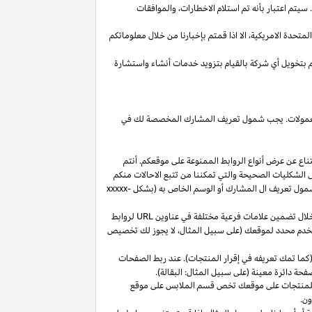
يتم اعتبار بأنه تم استلام
الاخطارات،
والموافقات
المتحدة
الامريكية،
الا
اذا
قمتم بإخبارنا من خلال معلوماتكم
م بتخويل أي شركة بالقيام بتزويد خدمات أنشاء واستشارة
 العمولات. يجب شمول تعريف المشارك المخصصة لك في
ناع عن عرض أنواع الروابط الممنوعة على موقعكم. أنتم
ل الشكليات الصحيحة والتي تمكننا من تتبع الاحالات منكم
ول تعريف ال المشارك أو الوسم الخاص به (بشكل
xxxxx-
خلال تضمين علامات فرعية مختلفة في عناوين
URL
لروابط
مستخدم محدد لموقعك (على سبيل المثال، لا يجوز لك تخصيص
كما تمك تعريفه في إقرار المنتجات). عند ربط الصفحات
فحة دائرة معينة (على سبيل المثال: البقالة).
للمنتجات على موقعك تخص قسم الملابس على موقع