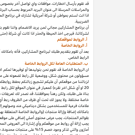
قد نقوم بأرسال
اخطارات،
موافقات واي تواصل أخر بخصوص برنا
والمراسلات المرسلة الى عنوان البريد المربوط بحساب
البرنا
اذا
انت لستم بمواطن أو شركة أمريكية تشارك في برنامج
الم
الضريبية.
أن برنامج المشاركين مجاني لمن يريد
الانضمام،
واننا
نقوم بت
لشركائنا،
فيرجى اخذ الحيطة والحذر
اذا
كانت أي شركة (حتى 
أ. الروابط لمواقعكم
أ. الروابط الخاصة
بعد أن تقوم بتقديم طلبك لبرنامج
المشاركين،
فأنه
ب
ا
مكانك
أ
الرابط الخاص.
ب. المتطلبات العامة لكل الروابط الخاصة
ان الروابط الخاصة قد نقوم نحن بتوليدها أو توفيرها لمكم.
اذ
مسؤولون عن محتوى
شكل،
ووضعية كل رابط تضعونه على
مو
لزبائننا من موقعكم. أن عليكم تشجيع زبائنكم بحفظ روابط
20
او أي شكل اخر نقره) كمعيار في عنوان الموقع لكل رابط
بناءً على طلبك، ولكن رهناً بموافقتنا، قد نصدر لك تعريفات 
خاصة مختلفة. ولا يجوز لك تحت أي ظرف من الظروف ربط أي ع
علامات فرعية للمستخدمين بشكل ديناميكي عند وصولهم إ
ب
ا
مكانك
إضافة وإزالة منتجات (والروابط الخاصة المتعلقة ب
بقوائم
المنتجات،
يجب عرض محتوى
أصلي
إضافي على موقعك
يجب إزالة أي روابط من موقعكم وأي إشارة الى العروض المحد
أمازون والتي تذكر وجود خصم
15% على منتجات
محدودة،
فيج