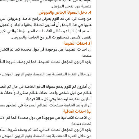
كنسبة من الدخل المؤهل.
4. دخل العمولة الخاص والعروض
من وقت الى
اخر،
قد نقوم بعرض برامج خاصة او عروض التي 
عليها في هذا
البند
)
,
أن أمازون تحتفظ بحقها بإنهاء او تعدي
المنتجات) كلها عرضة الى الاقصاءات
الغير مؤهلة
والتي تكون
بنفس الأسس كمحظورات للبرامج الخاصة والعروض.
أ). احداث الغنيمة
ان احداث الغنيمة هي موجودة في دول محددة كما تم الاشار
عندما:
يقوم الزبون المؤهل لحدث
الغنيمة،
كما تم وصف شروط الت
من خلال الفترة المنقضية بعد
الضغط،
يقوم الزبون المؤهل ب
أن أمازون لم تقوم بدفع عمولة الدفع الخاصة في حال تم ا
غنائم من قبل شخص
واحد،
احداث غنائم
متكررة،
وأحداث غنا
أمازون منفردة لوحدها وفي كل حالة فردية.
أن الروابط الخاصة بصفحات الغنائم المدرجة في الملحق مس
ب) احداث اضافية
ان الاحداث الاضافية هي موجودة في دول محددة كما تم الاشار
تحدث عندما:
يقوم الزبون المؤهل لحدث
اضافي،
كما تم وصف شروط التأ
من خلال الفترة المنقضية بعد
الضغط،
يقوم الزبون المؤهل 