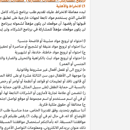
برنامج المشاركين – متطلبات المشاركة ("متطلبات المشار
1) الانخراط والأهلية
لبدء معاملة الانخراط، عليك تقديم طلب برنامج شركاء كامل
الأصلي الذي يستخدم مواد تابعة لجهات خارجية على تعليق ج
قبولها أو رفضها. أن موقعك لن يكون مؤهلاً لشموله ببرنامج 
لن يكون موقعك مؤهلاً للمشاركة في برنامج الشركاء، ولن يُس
ا) احتواء او ترويج مواد مشينة أو فاضحة جنسيا؛
ب)
احتواء
او
ترويج مواد
عنيفة او تشجيع أو مناصرة أو تحفيز ا
ج) احتواء أو ترويج مواد
خاطئة،
خادعة،
أو تشهيرية
د) احتواء أو ترويج مواد تبث بالكراهية والتحرش والضارة 
الجنسي أو العمر.)
ه) تروج الى أو تفعل أفعال غير مشروعة وقانونية.
و) موجهة الى الأطفال دون سن الثالثة عشرة او على كافة ال
أي قانون نافذ أو تعليمات او قواعد أو أنظمة أو أوامر أو رخص
بالنسبة الى حماية الطفل (على سبيل المثال, قانون حماية خ
ز) تتضمن أي علامة تجارية لأمازون أو الشركات التابعة
لها،
أو 
أو في أي اسم
مستخدم أو اسم مجموعة أو موقع تواصل اجتماعي
ح) مخالفة أي حقوق ملكية فكرية.
أننا سنقوم
بتحديد،
وفق تقديرنا
الخاص،
مدة مناسبة طلب التق
الأوضاع. ألا
انه،
في حال تم في أي وقت 1) رفض طلبكم لأي سبب
موافقتنا المسبقة. انه بأماكنكم استحصال موافقتنا المسبقة
ذلك عنوان بريدكم
الالكتروني،
ومعلومات التواصل الأخرى وال