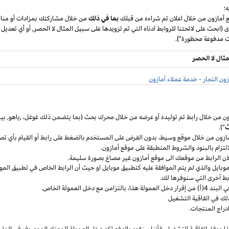
؛
ع أمازون من خلال اعلان تم شراءه من قبلك
بما في ذلك
من خلال مشاركتك بمزادات أو مناق
ى (ابحث على لائحتنا للروابط ادناه التي تم تزويدها على سبيل المثال لا الحصر, أو أي تعديل
مثال لا الحصر
ون التجار - خدمة عملاء أمازون
ون من خلال رابط تم توليده أو عرضه من خلال محرك بحث (بما يتضمن ذلك
غوغل
،
,ياهو,
بين
ث
").
مازون من خلال موقع
وسيط،
بدون الفرض على المستخدم بالضغط على رابط أو القيام بأي تص
التزام بالبنود
والشروط المنطبقة
على موقع أمازون.
 لان الرابط من موقعك الى موقع أمازون غير مصاغ بصورة سليمة.
وبايل
والذي لم يتم الموافقة عليه كتطبيق
موبايل
او حيث
أن
الرابط الخاص في تطبيق
المو
ربط أخرى التي سنوفرها لك.
خل العمولة
هذا،
بالتزامن مع دخل العمولة الخاص.
لك في اتفاقية التشغيل
دراج المنتجات.
ا ووفق اتفاقية
التشغيل،
فأننا سنقوم بالدفع لكم دخل العمولة المعتاد الموصوف في الملح