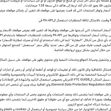
و
مضللة
بأي
شكل
آخر
بشأن
أي
منتج
أو
موقع
أمازون
أو
أي
من
سياساتنا
أو
عروضنا
الترويجي
مازون،
فلا
يجوز
لك
ذكر
أنك
تربط
إلى
هاتف
ذكي
بسعة
128
جيجابايت
.
 أسعار وتوفر المنتجات التي قد قمت بعرضها على موقعك قد تتغير. أن بإمكان موقعك عرض ا
وقمت بالامتثال لكافة المتطلبات استعمال
ال
-API
PA
في
سعار المنتجات التي أدرجتها على موقعك وتوافرها قد تتغير، فقد يعرض موقعك الأسعار والتوا
ى بيانات أسعار المنتجات وتوافرها عبر
PA API
وامتثلت للمتطلبات المتعلقة باستخدام
PA API
ك
بأي
شكل
من
أشكال
”
المقارنة
“
(
بما
في
ذلك
استخدام
أي
أداة
أو
محرك
لمقارنة
الأسعار
)
جن
أمازون،
فيجب
عليك
عرض
كل
من
أقل
سعر
’
جديد
‘
وأقل
سعر
”
مستعمل
“
للمنتج
المتوفر
ع
من خلال أمازون بشكل يروج لروابطك الخاصة.
ر
وتشغيل
وصيانة الموقع وخدمات التبعية واي محتوى يظهر على موقعك. على سبيل
المثال
ال للاتفاقية وكل قانون نافذ أو تعليمات او قواعد أو أنظمة أو أوامر أو رخص أو اجازات أو م
جهات الرسمية المختصة بما في ذلك التسويق الالكتروني وحماية البينات والخصوصية
والافصا
 سبيل المثال, ال
FTC GUIDE
الأمريكي بخصوص استعمال التأييد والشهادة في الإعلانات) و 
General Data Protection Regulation (G
) واي اتفاقية بينك وبين أي شخص اخر (
ر على موقعك (بما يتضمن ذلك وصف المنتجات وأي محتوى يخص ال المنتجات وأي معلومات 
عك بصورة لا تخالف او تتعارض مع أي من حقوقنا او حقوق الاخرين (بما يتضمن ذلك حقوق
ى سياسة شركاء امازون لمنع التزوير.
ل المتطلبات القانونية, اما من خلال سياسة خصوصية أو استعمال ال
cookies
و
pixels
و
تق