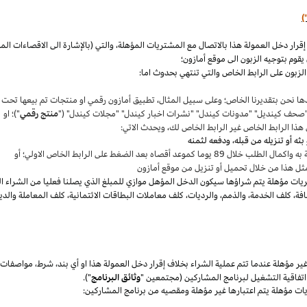
)
،
والتي (بالإشارة الى الاقصاءات ال
قوم بتوجيه الزبون الى موقع أمازون؛
لزبون على الرابط الخاص والتي تنتهي بحدوث اما:
ها نحن بتقديرنا
الخاص؛
وعلى سبيل المثال
،
تطبيق أمازون رقمي او منتجات تم بيعها تحت
"صحف
كينديل
" "مدونات
كيندل
" "نشرات اخبار
كيندل
" "مجلات
كيندل
" ("
منتج رقمي
")؛ او
هذا الرابط الخاص غير الرابط الخاص لك
،
ويحدث الاتي:
 بعد الضغط على الرابط الخاص الاولي؛ أو
ثل هذا من خلال تحميل أو تنزيل من موقع أمازون
يات مؤهلة يتم
شراؤها
سيكون الدخل المؤهل موازي للمبلغ الذي يصلنا فعليا من الشراء ا
فة
،
كلف الخدمة
،
والذمم
،
والرديات
،
كلف معاملات البطاقات الائتمانية
،
كلف المعاملة والدي
 مؤهلة عندما تتم عملية الشراء بخلاف إقرار دخل العمولة هذا او أي بند
،
شرط
،
مواصفات
فاقية التشغيل لبرنامج المشاركين (مجتمعين "
وثائق البرنامج
").
يات مؤهلة يتم اعتبارها غير مؤهلة ومقصيه من برنامج المشاركين: