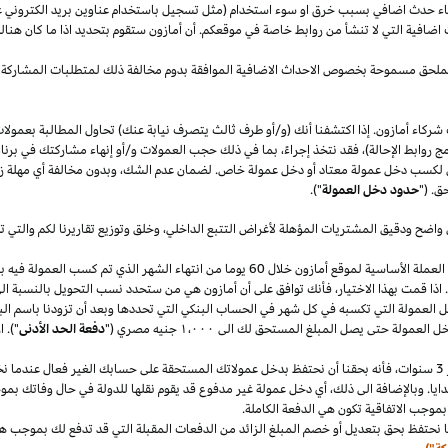
قصاء حدث اضافي بسبب خرق او سوء استخدام (مثل تسجيل باستخدام عناوين بريد الكتروني 
اضافية التي لا تنشأ من روابط خاصة في موقعكم. أن أمازون ستقوم بتحديد
اذا
ما كان هنا
الملحق مسموحة بخصوص الاحداث الاضافية الموافقة بدوم مخالفة ذلك لمتطلبات المشاركة 
شركاء أمازون. إذا اكتشفنا أنك (و/أو طرف ثالث يتصرف نيابة عنك) تحاول المطالبة بعمولا
ج روابط الإحالة)، فقد نتخذ إجراءً، بما في ذلك حجب العمولات و/أو إنهاء مشاركتك في برنا
 لكسب دخل عمولة معتاد أو دخل عمولة خاص. لضمان عدم
الشك،
وبدون مخالفة أي مهلة
ز
ق. ("
حدود دخل العمولة
").
 واضح ودقيق المشتريات المؤهلة لأغراض التتبع
الداخلي،
وخلق وتوزيع تقاريرنا لكم والتي 
سنقوم بدفع دخل العمولة المعتاد ودخل العمولة الخاص في العملة الأساسية لموقع أمازون خلال 60 يو
.
اذا
قمت بهذا
الاختيار،
فأنك توافق على أن أمازون هي من ستحدد نسب التحويل بالنسبة الى
دخل العمولة التي تكسبه في كل شهر في الحساب البنكي التي تحددها وبعد أن تزودنا باسم
الب
دخل العمولة حتى يصل المبلغ المستحق لك الى
١٬٠٠٠
جنيه
مصري
("
دفعة الحد الأدنى
")
.
ا
سنوات،
فأنه بحقنا أن نحتفظ بدخل عمولاتك المستحقة على حسابك
الغير فعال
عندما نخ
ايا. وبالإضافة الى
ذلك،
أي دخل عمولة غير مدفوع قد يقوم نقلها للدولة في حال وفاتك بموجب
بموجب الاتفاقية تكون هي الدفعة الكاملة.
 نحتفظ بحق بتعديل أو خصم المبلغ الزائد من الدفعات المقبلة التي قد تدفع لك بموجب هذه