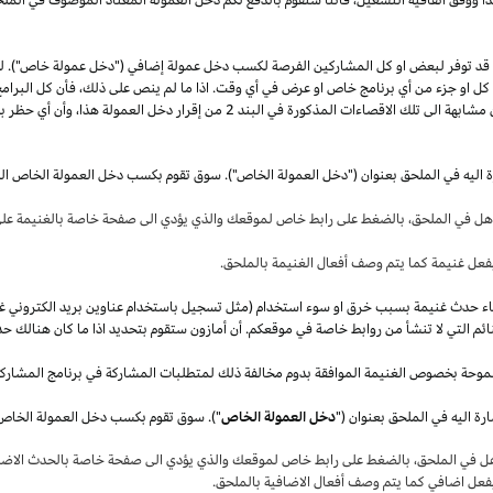
قد توفر لبعض او كل المشاركين الفرصة لكسب دخل عمولة إضافي ("دخل عمولة خاص"). 
ل كل او جزء من أي برنامج خاص او عرض في أي وقت.
اذا
ما لم ينص على
ذلك،
فأن كل البرامج
 مشابهة الى تلك الاقصاءات المذكورة في البند
2
من إقرار دخل العمولة
هذا،
وأن أي حظر بم
ة اليه في الملحق بعنوان ("دخل العمولة الخاص"). سوق تقوم بكسب دخل العمولة الخاص ال
أهل في
الملحق،
بالضغط على رابط خاص لموقعك والذي يؤدي الى صفحة خاصة بالغنيمة على 
فعل غنيمة كما يتم وصف أفعال الغنيمة بالملحق
.
قصاء حدث غنيمة بسبب خرق او سوء استخدام (مثل تسجيل باستخدام عناوين بريد الكتروني غ
ئم التي لا تنشأ من روابط خاصة في موقعكم. أن أمازون ستقوم بتحديد
اذا
ما كان هنالك حد
موحة بخصوص الغنيمة الموافقة بدوم مخالفة ذلك لمتطلبات المشاركة في برنامج المشارك
ة اليه في الملحق بعنوان ("
دخل العمولة الخاص
هل في
الملحق،
بالضغط على رابط خاص لموقعك والذي يؤدي الى صفحة خاصة بالحدث الاضاف
بفعل اضافي كما يتم وصف أفعال الاضافية بالملحق
.