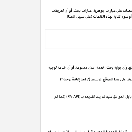
صات على عبارات جوهرية, عبارات بحث, أو أي تعريفات
 أو سوء كتابة لهذه الكلمات (على سبيل المثال
غ،
وأي بوابة
بحث،
خدمة اعلان
مدعومة،
أو
أي خدمة توجيه
رف على هذا الموقع الوسيط ("
رابط إعادة توجيه
")
بايل
الموافق
عليه لم
يتم تقديمه ب(
PA-API
) (كما تم
ق ("
دخل العمولة المعتاد
"). أن دخل العمولة يتم احتسابه