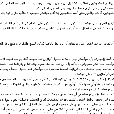
مج المشاركين واتفاقية التشغيل الى عنوان البريد المربوط بحساب البرنامج الخاص بكم. س
مج،
حتى ولو كان عنوان حساب البريد ليس العنوان الحالي لكم.
شاركين،
فأنكم توافقون على أنكم ستقومون بكافة واجباتكم بموجب الاتفاقية
خارج
الولايات 
وفير الموارد على موقع المشاركين لمساعدة المشاركين على النجاح في البرنامج. اننا لم نق
ولو كانت تحاول استغلال اسم أمازون) تحاول التواصل معكم لعرض خدمات باهظة الثمن.
ن تعرض الرابط الخاص على موقعك. أن الروابط الخاصة تمكن التتبع والتقرير وجمع دخل
ا
قمنا بإخباركم بأن موقعكم ليس بإمكانه شمول أنواع روابط
معينة،
فأنه يتوجب عليكم الامت
قعكم،
كما انكم مسؤولون بالتأكد بأن الروابط الخاصة (سوآءا ولدناها او وفرناها لكم) تشم
كم الخاصة. يجب استخدام كل الروابط الخاصة مباشرة من موقعكم. على سبيل
المثال،
يجب شم
 لموقع أمازون تضه على موقعك.
شركاء إضافية من نوع "
sub-tag
" والتي تتيح لك مراقبة وتحسين أداء روابطك الخاصة من 
لامة فرعية أو أي معرف آخر، أو أي تقرير يتم تقديمه فيما يتعلق ببرنامج الشركاء، مع 
لى موقعك لغرض مراقبة سلوكهم).
هذه المنتجات) من موقعك في أي وقت بدون موافقتنا. يجب ربط الروابط الخاصة بالمنتجات (
 والذي يحص الرابط الخاص. تشمل قوائم المنتجات نتائج
البحث،
الاحداث (يوم برايم) أو ص
ودة الزمن بحال انتهاء الترويج على موقع أمازون. على سبيل
المثال،
اذا
كان هنالك روابط 
ب عليكم إزالة أي إشارة الى الخصم 15% في حال انتهاء العرض الترويجي على موقع أمازون.