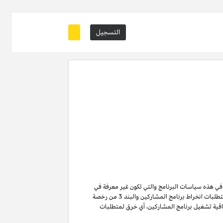
التسجيل
ة في هذه سياسات البرنامج والتي تكون غير معرفة في
من متطلبات انخراط برنامج المشاركين والبند 3 من رخصة
ن لا تنتهي ولا تنطفئ بانتهاء اتفاقية تشغيل برنامج المشاركين. لتفادي الشك وبدون الحد من غرض المادة 6 (ا) من اتفاقية تشغيل برنامج المشاركين، أي خرق لمتطلبات