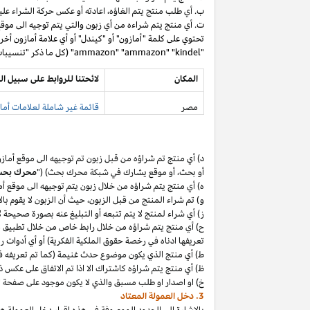
ب. أي طلب منتج يتم
الغاؤه،
اعادته أو عكس حركة الشراء عليه
ت. أي منتج يتم شراءه من أي زبون والتي يتم توجيه الى موق
تحتوي على كلمة "أمازون" أو "كيندل" أو أي علامة أمازون أخر
"ammazon" "ammazon" "kindel" (كل ما ذكر "تنسيبات مدفوعة محظورة").
المكان
لائحتنا للروابط على سبيل ال
مصر
قائمة غير شاملة لعلامات أماز
د) أي منتج تم
شراؤه
من قبل زبون تم توجيهه الى موقع أماز
أو
بحث،
أو موقع يشارك في شبكة محرك بحث) ("
محرك بح
ه) أي منتج يتم
شراؤه
من خلال زبون يتم توجيهه الى موقع أ
و) تم شراء المنتج من قبل
الزبون،
حيث
أن
الزبون لا يقوم بال
ز) أي شراء لمنتج لا يتم تتبعه أو التبليغ عنه بصورة صحيحة
ح) أي منتج يتم
شراؤه
من خلال رابط خاص من خلال تطبيق
م
تعريفها ادناه في رخصة حقوق الملكية الفكرية) أو أي أدوات 
ط) أي منتج الذي يكون موضوع حدث غنيمة (كما تم تعريفه في البند 4(أ) من إقرار د
ظ) أي منتج يتم
شراؤه
كاشتراك الا
اذا
تم الاتفاق على عكس ذ
خ) او اصدار او طلب مسبق والذي لا يكون موجود على صفحة ا
3. دخل العمولة المعتاد
بالإشارة الى الحدود الموصوفة في هذه إقرار دخل العمولة هذ