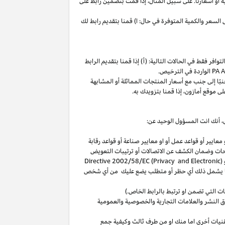
ة
أو
أسعارنا
.
على
سبيل
المثال،
إذا
قمت
بتضمين
رابط
على
لسعر والكمية المتوفرة في حال: ا) قمنا بتقديم رابط لك
فر فقط في الحالات التالية: (أ) إذا قمنا بتقديم الرابط
الواردة في الترخيص
.
بًا
إلى
جنب
مع
أسعار
المنتجات
المماثلة
أو
المشابهة
لى
موقع
أمازون،
إذا
قمنا
بتزويدك
به
.
،
أنك انت المسؤول الوحيد عن:
عايير أو قواعد عمل أو او معايير صناعة أو قواعد رقابة
حات
وضمان الكشف عن الاتصالات أو ترتيبات التعويض
(
Directive 2002/58/EC (Privacy and Electronic
بما يشمل ذلك أي حظر أو متطلب يضع عليك من أي شخص
التي تضمن او ترتبط بالرابط الخاص.)
 النشر والعلامات التجارية والخصوصية والعمومية
نيات أخرى اما منك او من طرف ثالث وكيفية جمع