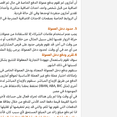
أن أمازون لم تقوم بدفع عمولة الدفع الخاصة في حال تم ا
اضافية من قبل شخص
واحد،
احداث اضافية
متكررة،
وأحداث 
تقدير أمازون منفردة لوحدها وفي كل حالة فردية.
أن الروابط الخاصة بصفحات الاحداث الاضافية المدرجة في 
5. حدود دخل العمولة
يجب عدم استخدام علامات الشركاء إلا للاستفادة من عمولات 
حركة الزوار نفسها (على سبيل المثال، من خلال التلاعب أو دم
من وقت الى
أخر،
قد نقوم بفرض حدود على فرص المشاركين
من أي حد في أي وقت. لحدود دخل
العمولة،
يرجى رؤية الملح
6.تقرير ودفع دخل العمولة
سوف نقوم باستعمال جهودنا التجارية المعقولة للتتبع بشكل
كسبتها في ذلك الشهر.
بإمكانك اختيار عملة دفع غير العملة الأساسية لموقع أمازون
الدفع عن طريق الإيداع المباشر. سنقوم بالإيداع المباشر ل
أخرى (مثل
BIC
,
ABA
,
IBAN
) نحتفظ بحقنا بالاحتفاظ على 
الموجودة
في
مصر
.
في أي وقت
واذا
لم يكن هنالك تحرك فعال على حسابك لأخر 3
ناحية القيمة قيمة دفعة الحد الأدنى للدفع من خلال بطاقة هد
الدفعات التي نقوم بها
لكم،
والتي قد يتم تخفيضها أو تقليلها 
اذا
تم دفع مبلغ زائد عن المبلغ المستحق لأي سبب
كان،
فأننا