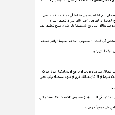
لضمان عدم الشك (وبدون مخالفة أي مهلة زمنية منصوص
 الخاصة او العروض (حتى تلك التي لا تتضمن شراء
وجب وثائق البرنامج المنطبقة على شراء منتج تنطبق أيضا
مذكور في البند (أ) بخصوص "احداث الغنيمة" والتي تحدث
موقع أمازون؛ و
ير
فعالة،
استخدام
بوتات
او برامج
اوتوماتيكية،
عدة احداث
ث غنيمة أو
اذا
كان هنالك خرق أو سوء استخدام وفق تقدير
ين.
"). سوق تقوم بكسب دخل العمولة الخاص المذكور في البند 4(ب) بخصوص "الاحداث الاضافية" والتي
ي على موقع أمازون؛ و