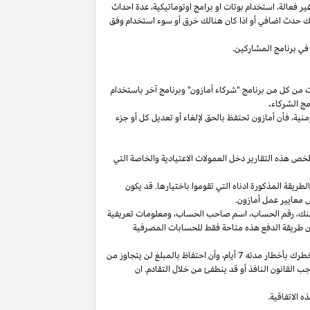
غير
فعالة،
استخدام
بوتات
او برامج
اوتوماتيكية،
عدة احداث
لك حدث اضافي أو
اذا
كان هنالك خرق أو سوء استخدام وفق
في برنامج المشاركين.
ت من كل من برنامج "شركاء أمازون" وبرنامج آخر باستخدام
مج الشركاء
.
منية،
فأن أمازون تحتفظ بالحق لإلغاء أو تعديل كل أو جزء
تلخص هذه التقارير دخل العمولات الاعتيادية والخاصة التي
ما من انتهاء الشهر الذي تم كسب العمولة فيه بالطريقة المذكورة ادناه التي تقوموا باختيارها. قد يكون
 معايير عمل أمازون.
نك،
رقم
الحساب،
اسم صاحب
الحساب،
ومعلومات تعريفية
ن
طريقة
الدفع
هذه
متاحة
فقط
للحسابات
المصرفية
طرك بأخطار مدته 7
أيام،
وأن احتفاظ بالمبلغ لن يتجاوز من
 القانون النافذ أو قد ينطفئ من خلال التقادم. ان
 الاتفاقية.