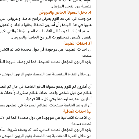
كنسبة من الدخل المؤهل.
4. دخل العمولة الخاص والعروض
من وقت الى
اخر،
قد نقوم بعرض برامج خاصة او عروض التي 
عليها في هذا
البند
)
,
أن أمازون تحتفظ بحقها بإنهاء او تعدي
المنتجات) كلها عرضة الى الاقصاءات
الغير مؤهلة
والتي تكون
بنفس الأسس كمحظورات للبرامج الخاصة والعروض.
أ). احداث الغنيمة
ان احداث الغنيمة هي موجودة في دول محددة كما تم الاشار
عندما:
يقوم الزبون المؤهل لحدث
الغنيمة،
كما تم وصف شروط الت
من خلال الفترة المنقضية بعد
الضغط،
يقوم الزبون المؤهل ب
أن أمازون لم تقوم بدفع عمولة الدفع الخاصة في حال تم ا
غنائم من قبل شخص
واحد،
احداث غنائم
متكررة،
وأحداث غنا
أمازون منفردة لوحدها وفي كل حالة فردية.
أن الروابط الخاصة بصفحات الغنائم المدرجة في الملحق مس
ب) احداث اضافية
ان الاحداث الاضافية هي موجودة في دول محددة كما تم الاشار
تحدث عندما:
يقوم الزبون المؤهل لحدث
اضافي،
كما تم وصف شروط التأ
من خلال الفترة المنقضية بعد
الضغط،
يقوم الزبون المؤهل 