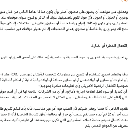
كة")
 ومدقق. على موقعك أن يحتوي على محتوى أصلي وأن يكون متاحًا لعامة الناس من خلال عنو
وهري أو تحليل أو تحويل لأيّ مواد تقوم بتضمينها. عليك أن تذكر بوضوح عنوان موقعك عند
المشاركين، ولن يكون بإمكانك إدراج روابط خاصة أو محتوى إعلان عن المنتجات، إذا كان موق
مح لك بإدراج روابط خاصة أو محتوى إعلاني للمنتجات إذا تم اعتبار موقعك غير مناسب. تشم
لأفعال الخطرة أو الضارة.
والتي تخرق خصوصية
الاخرين,
والمواد المسيئة والعنصرية (بما ذلك على أسس
العرق
او اللون 
معرفة والعلم, تجمع, تستخدم أو تفصح عن معلومات شخصية للأطفال دون سن الثالثة عشرة (ك
 أو اجازات أو معايير أو قواعد عمل أو او معايير صناعة أو قواعد رقابة ذاتية أو احكام قضائ
صوصية الأطفال الرقمية الأمريكي وأي تعليمات صادرة بموجبه)؛
أي تعديل أو سوء نطق لعلامة تجارية لأمازون أو أي من الشركات التابعة لها في أي أسم مو
 (اطلع على القائمة المطروحة على سبيل المثال لا الحصر من العلامات التجارية المحددة)
ديم الخاص أذا قمنا برفض طلبكم لأن الطلب فيه أمر غير
مناسب،
فأنه بأماكنكم تقديم ط
أخر،
أو 2) تم أنهاء حسابكم بسبب أي خرق أو مخالفة (وفق تقديرنا
الخاص)
فأنه لا يجوز
 عند اكتمال نموذج خدمة عملاء المشاركين التي تكون موجودة هنا. أن عليكم تأكيد صحة ود
تعريف عن الموقع الخاص بكم.