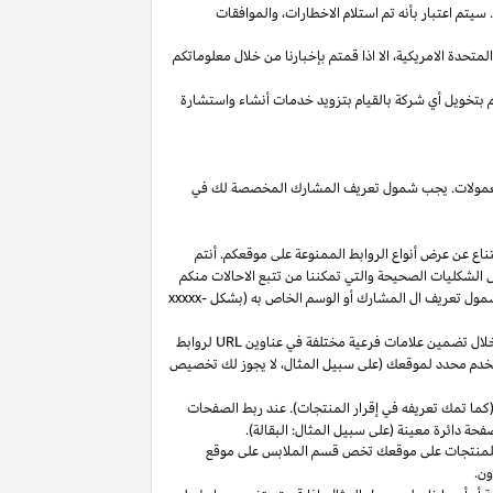
يتم اعتبار بأنه تم استلام
الاخطارات،
والموافقات
المتحدة
الامريكية،
الا
اذا
قمتم بإخبارنا من خلال معلوماتكم
م بتخويل أي شركة بالقيام بتزويد خدمات أنشاء واستشارة
 العمولات. يجب شمول تعريف المشارك المخصصة لك في
ناع عن عرض أنواع الروابط الممنوعة على موقعكم. أنتم
ل الشكليات الصحيحة والتي تمكننا من تتبع الاحالات منكم
ول تعريف ال المشارك أو الوسم الخاص به (بشكل
xxxxx-
خلال تضمين علامات فرعية مختلفة في عناوين
URL
لروابط
مستخدم محدد لموقعك (على سبيل المثال، لا يجوز لك تخصيص
كما تمك تعريفه في إقرار المنتجات). عند ربط الصفحات
فحة دائرة معينة (على سبيل المثال: البقالة).
للمنتجات على موقعك تخص قسم الملابس على موقع