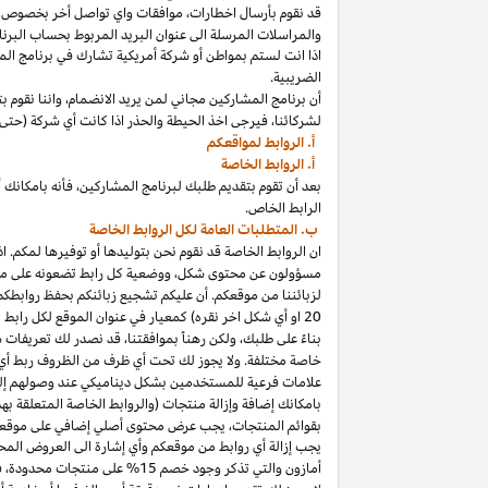
قد نقوم بأرسال
اخطارات،
موافقات واي تواصل أخر بخصوص برنا
والمراسلات المرسلة الى عنوان البريد المربوط بحساب
البرنا
اذا
انت لستم بمواطن أو شركة أمريكية تشارك في برنامج
الم
الضريبية.
أن برنامج المشاركين مجاني لمن يريد
الانضمام،
واننا
نقوم بت
لشركائنا،
فيرجى اخذ الحيطة والحذر
اذا
كانت أي شركة (حتى 
أ. الروابط لمواقعكم
أ. الروابط الخاصة
بعد أن تقوم بتقديم طلبك لبرنامج
المشاركين،
فأنه
ب
ا
مكانك
أ
الرابط الخاص.
ب. المتطلبات العامة لكل الروابط الخاصة
ان الروابط الخاصة قد نقوم نحن بتوليدها أو توفيرها لمكم.
اذ
مسؤولون عن محتوى
شكل،
ووضعية كل رابط تضعونه على
مو
لزبائننا من موقعكم. أن عليكم تشجيع زبائنكم بحفظ روابط
20
او أي شكل اخر نقره) كمعيار في عنوان الموقع لكل رابط
بناءً على طلبك، ولكن رهناً بموافقتنا، قد نصدر لك تعريفات 
خاصة مختلفة. ولا يجوز لك تحت أي ظرف من الظروف ربط أي ع
علامات فرعية للمستخدمين بشكل ديناميكي عند وصولهم إ
ب
ا
مكانك
إضافة وإزالة منتجات (والروابط الخاصة المتعلقة ب
بقوائم
المنتجات،
يجب عرض محتوى
أصلي
إضافي على موقعك
يجب إزالة أي روابط من موقعكم وأي إشارة الى العروض المحد
أمازون والتي تذكر وجود خصم
15% على منتجات
محدودة،
فيج