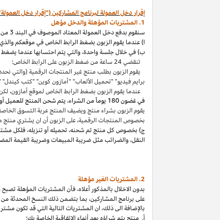
إقرار دخل العمولة لبرنامج المشاركين ("إقرار دخل العمولة"
1. المشتريات المؤهلة والدخل مؤهل
سنقوم بدفع دخل العمولة المعتاد الموصوف في البند 3 من إقرار دخل العمولة هذا بالاتصال مع المشتريات المؤهلة
ا) عندما يقوم الزبون بضغط الرابط الخاص في موقعكم والذي ي
ب) في خلال جلسة واحدة
،
والتي يتم احتسابها عندما يضغط ا
تنقضي 24 ساعة من ضغط الزبون على الرابط الخاص؛
يقوم الزبون بطلب منتج غير المنتجات الرقمية (والتي نحدد
برايم فيديو" "تحميل الألعاب" "أمازون كوين" "كتب
كيندل
" 
عندما يقوم الزبون بضغط الرابط الخاص لموقع أمازون
،
لكن 
في غضون
180 يوماً من الشراء، يتم شحن المنتج للعميل أو بثه أو تنزيله من قبله، ودفعه لثمنه
يقوم الزبون بشراء منتج ويضيف المنتج عربة التسوق الخاصة به واكمال الطلب خلال 89 يوما كموعد أقصاه
بخصوص المنتجات الرقمية
،
على الزبون أن ان يشتري منتج م
ج) بخصوص كل منتج تم شحنه
،
تحميله أو تنزيله
،
فلكل مشتر
النقل
،
والضرائب مثل ضريبة المبيعات وضريبة القيمة المضا
2. المشتريات
الغير مؤهلة
بدون الاخلال بالمذكور أعلاه
،
فأن المشتريات المؤهلة تصبح غير
على برنامج
المشاركين،
بما بتضمن ذلك النسخ المحدثة من ات
بالإضافة الى ذلك
،
ان المشتريات التالية التي قد تكون مشتر
أ. منتج يتم
شراؤه
بعد أنهاء الاتفاقية الخاصة بك؛