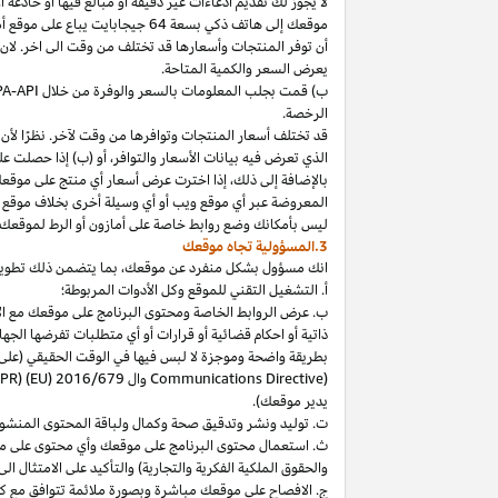
لا
يجوز
لك
تقديم
ادعاءات
غير
دقيقة
أو
مبالغ
فيها
أو
خادعة
أ
موقعك
إلى
هاتف
ذكي
بسعة
64
جيجابايت
يباع
على
موقع
أ
أن توفر المنتجات وأسعارها قد تختلف من وقت الى اخر. لان
يعرض السعر والكمية المتاحة.
ب) قمت بجلب المعلومات بالسعر والوفرة من خلال
PA-API
الرخصة.
قد تختلف أسعار المنتجات وتوافرها من وقت لآخر. نظرًا لأن أ
الذي تعرض فيه بيانات الأسعار والتوافر، أو (ب) إذا حصلت عل
بالإضافة
إلى
ذلك،
إذا
اخترت
عرض
أسعار
أي
منتج
على
موقع
المعروضة
عبر
أي
موقع
ويب
أو
أي
وسيلة
أخرى
بخلاف
موقع
ليس
بأمكانك
وضع روابط خاصة على أمازون أو الرط لموقعك 
3.المسؤولية تجاه موقعك
انك
مسؤول بشكل منفرد عن
موقعك،
بما يتضمن ذلك تطوي
أ. التشغيل التقني للموقع وكل الأدوات المربوطة؛
ب. عرض الروابط الخاصة ومحتوى البرنامج على موقعك مع الامتث
ذاتية أو احكام قضائية أو قرارات أو أي متطلبات تفرضها ال
بطريقة واضحة وموجزة لا لبس فيها في الوقت الحقيقي
(على
) وال
Communications Directive
DPR) (EU) 2016/679
يدير موقعك).
ت. توليد ونشر وتدقيق صحة وكمال ولباقة المحتوى المنشو
ث. استعمال محتوى البرنامج على موقعك وأي محتوى على موق
والحقوق الملكية الفكرية والتجارية) والتأكيد على الامتثال ال
ج. الافصاح على موقعك مباشرة وبصورة ملائمة تتوافق مع ك