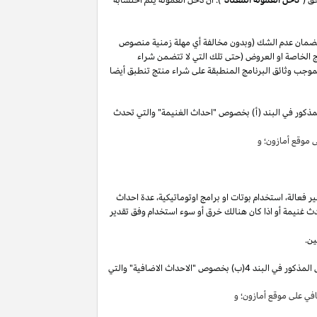
لضمان عدم الشك (وبدون مخالفة أي مهلة زمنية منصوص
 الخاصة او العروض (حتى تلك التي لا تتضمن شراء
وجب وثائق البرنامج المنطبقة على شراء منتج تنطبق أيضا
مذكور في البند (أ) بخصوص "احداث الغنيمة" والتي تحدث
موقع أمازون؛ و
ير
فعالة،
استخدام
بوتات
او برامج
اوتوماتيكية،
عدة احداث
ث غنيمة أو
اذا
كان هنالك خرق أو سوء استخدام وفق تقدير
ين.
"). سوق تقوم بكسب دخل العمولة الخاص المذكور في البند 4(ب) بخصوص "الاحداث الاضافية" والتي
ي على موقع أمازون؛ و