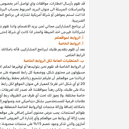
قد نقوم بأرسال
اخطارات،
موافقات واي تواصل أخر بخصوص برنا
والمراسلات المرسلة الى عنوان البريد المربوط بحساب
البرنا
اذا
انت لستم بمواطن أو شركة أمريكية تشارك في برنامج
الم
الضريبية.
أن برنامج المشاركين مجاني لمن يريد
الانضمام،
واننا
نقوم بت
لشركائنا،
فيرجى اخذ الحيطة والحذر
اذا
كانت أي شركة (حتى 
أ. الروابط لمواقعكم
أ. الروابط الخاصة
بعد أن تقوم بتقديم طلبك لبرنامج
المشاركين،
فأنه
ب
ا
مكانك
أ
الرابط الخاص.
ب. المتطلبات العامة لكل الروابط الخاصة
ان الروابط الخاصة قد نقوم نحن بتوليدها أو توفيرها لمكم.
اذ
مسؤولون عن محتوى
شكل،
ووضعية كل رابط تضعونه على
مو
لزبائننا من موقعكم. أن عليكم تشجيع زبائنكم بحفظ روابط
20
او أي شكل اخر نقره) كمعيار في عنوان الموقع لكل رابط
بناءً على طلبك، ولكن رهناً بموافقتنا، قد نصدر لك تعريفات 
خاصة مختلفة. ولا يجوز لك تحت أي ظرف من الظروف ربط أي ع
علامات فرعية للمستخدمين بشكل ديناميكي عند وصولهم إ
ب
ا
مكانك
إضافة وإزالة منتجات (والروابط الخاصة المتعلقة ب
بقوائم
المنتجات،
يجب عرض محتوى
أصلي
إضافي على موقعك
يجب إزالة أي روابط من موقعكم وأي إشارة الى العروض المحد
أمازون والتي تذكر وجود خصم
15% على منتجات
محدودة،
فيج