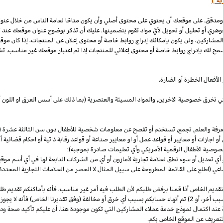
كة")
 ومدقق. على موقعك أن يحتوي على محتوى أصلي وأن يكون متاحًا لعامة الناس من خلال عنو
وهري أو تحليل أو تحويل لأيّ مواد تقوم بتضمينها. عليك أن تذكر بوضوح عنوان موقعك عند
المشاركين، ولن يكون بإمكانك إدراج روابط خاصة أو محتوى إعلان عن المنتجات، إذا كان موق
مح لك بإدراج روابط خاصة أو محتوى إعلاني للمنتجات إذا تم اعتبار موقعك غير مناسب. تشم
لأفعال الخطرة أو الضارة.
والتي تخرق خصوصية
الاخرين,
والمواد المسيئة والعنصرية (بما ذلك على أسس
العرق
او اللون 
معرفة والعلم, تجمع, تستخدم أو تفصح عن معلومات شخصية للأطفال دون سن الثالثة عشرة (ك
 أو اجازات أو معايير أو قواعد عمل أو او معايير صناعة أو قواعد رقابة ذاتية أو احكام قضائ
صوصية الأطفال الرقمية الأمريكي وأي تعليمات صادرة بموجبه)؛
أي تعديل أو سوء نطق لعلامة تجارية لأمازون أو أي من الشركات التابعة لها في أي أسم مو
 (اطلع على القائمة المطروحة على سبيل المثال لا الحصر من العلامات التجارية المحددة)
ديم الخاص أذا قمنا برفض طلبكم لأن الطلب فيه أمر غير
مناسب،
فأنه بأماكنكم تقديم ط
أخر،
أو 2) تم أنهاء حسابكم بسبب أي خرق أو مخالفة (وفق تقديرنا
الخاص)
فأنه لا يجوز
 عند اكتمال نموذج خدمة عملاء المشاركين التي تكون موجودة هنا. أن عليكم تأكيد صحة ود
تعريف عن الموقع الخاص بكم.