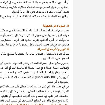
أن أمازون لم تقوم بدفع عمولة الدفع الخاصة في حال تم ا
اضافية من قبل شخص
واحد،
احداث اضافية
متكررة،
وأحداث 
تقدير أمازون منفردة لوحدها وفي كل حالة فردية.
أن الروابط الخاصة بصفحات الاحداث الاضافية المدرجة في 
5. حدود دخل العمولة
يجب عدم استخدام علامات الشركاء إلا للاستفادة من عمولات 
حركة الزوار نفسها (على سبيل المثال، من خلال التلاعب أو دم
من وقت الى
أخر،
قد نقوم بفرض حدود على فرص المشاركين
من أي حد في أي وقت. لحدود دخل
العمولة،
يرجى رؤية الملح
6.تقرير ودفع دخل العمولة
سوف نقوم باستعمال جهودنا التجارية المعقولة للتتبع بشكل
كسبتها في ذلك الشهر.
بإمكانك اختيار عملة دفع غير العملة الأساسية لموقع أمازون
الدفع عن طريق الإيداع المباشر. سنقوم بالإيداع المباشر ل
أخرى (مثل
BIC
,
ABA
,
IBAN
) نحتفظ بحقنا بالاحتفاظ على 
الموجودة
في
مصر
.
في أي وقت
واذا
لم يكن هنالك تحرك فعال على حسابك لأخر 3
ناحية القيمة قيمة دفعة الحد الأدنى للدفع من خلال بطاقة هد
الدفعات التي نقوم بها
لكم،
والتي قد يتم تخفيضها أو تقليلها 
اذا
تم دفع مبلغ زائد عن المبلغ المستحق لأي سبب
كان،
فأننا