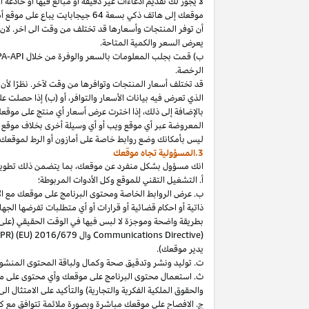
لا
يجوز
لك
تقديم
ادعاءات
غير
دقيقة
أو
مبالغ
فيها
أو
خادعة
أ
موقعك
إلى
هاتف
ذكي
بسعة
64
جيجابايت
يباع
على
موقع
أ
أن توفر المنتجات وأسعارها قد تختلف من وقت الى اخر. لان
يعرض السعر والكمية المتاحة.
ب) قمت بجلب المعلومات بالسعر والوفرة من خلال
PA-API
الرخصة.
قد تختلف أسعار المنتجات وتوافرها من وقت لآخر. نظرًا لأن أ
الذي تعرض فيه بيانات الأسعار والتوافر، أو (ب) إذا حصلت عل
بالإضافة
إلى
ذلك،
إذا
اخترت
عرض
أسعار
أي
منتج
على
موقع
المعروضة
عبر
أي
موقع
ويب
أو
أي
وسيلة
أخرى
بخلاف
موقع
ليس
بأمكانك
وضع روابط خاصة على أمازون أو الرط لموقعك 
3.المسؤولية تجاه موقعك
انك
مسؤول بشكل منفرد عن
موقعك،
بما يتضمن ذلك تطوي
أ. التشغيل التقني للموقع وكل الأدوات المربوطة؛
ب. عرض الروابط الخاصة ومحتوى البرنامج على موقعك مع الامتث
ذاتية أو احكام قضائية أو قرارات أو أي متطلبات تفرضها ال
بطريقة واضحة وموجزة لا لبس فيها في الوقت الحقيقي
(على
) وال
Communications Directive
DPR) (EU) 2016/679
يدير موقعك).
ت. توليد ونشر وتدقيق صحة وكمال ولباقة المحتوى المنشو
ث. استعمال محتوى البرنامج على موقعك وأي محتوى على موق
والحقوق الملكية الفكرية والتجارية) والتأكيد على الامتثال ال
ج. الافصاح على موقعك مباشرة وبصورة ملائمة تتوافق مع ك