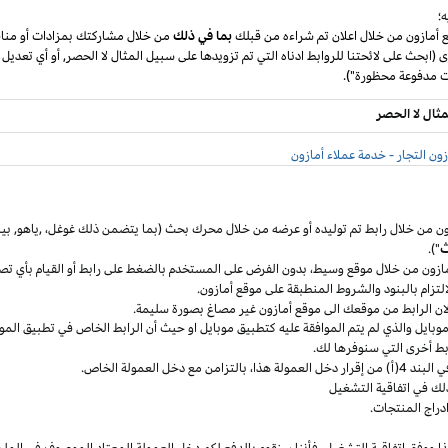
؛
ع أمازون من خلال اعلان تم شراءه من قبلك
بما في ذلك
من خلال مشاركتك بمزادات أو مناق
ى (ابحث على لائحتنا للروابط ادناه التي تم تزويدها على سبيل المثال لا الحصر, أو أي تعديل
مثال لا الحصر
ون التجار - خدمة عملاء أمازون
ون من خلال رابط تم توليده أو عرضه من خلال محرك بحث (بما يتضمن ذلك
غوغل
،
,ياهو,
بين
ث
").
مازون من خلال موقع
وسيط،
بدون الفرض على المستخدم بالضغط على رابط أو القيام بأي تص
التزام بالبنود
والشروط المنطبقة
على موقع أمازون.
 لان الرابط من موقعك الى موقع أمازون غير مصاغ بصورة سليمة.
وبايل
والذي لم يتم الموافقة عليه كتطبيق
موبايل
او حيث
أن
الرابط الخاص في تطبيق
المو
ربط أخرى التي سنوفرها لك.
خل العمولة
هذا،
بالتزامن مع دخل العمولة الخاص.
لك في اتفاقية التشغيل
دراج المنتجات.
ا ووفق اتفاقية
التشغيل،
فأننا سنقوم بالدفع لكم دخل العمولة المعتاد الموصوف في الملح