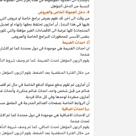
كنسبة من الدخل المؤهل.
4. دخل العمولة الخاص والعروض
من وقت الى
اخر،
قد نقوم بعرض برامج خاصة او عروض التي 
عليها في هذا
البند
)
,
أن أمازون تحتفظ بحقها بإنهاء او تعدي
المنتجات) كلها عرضة الى الاقصاءات
الغير مؤهلة
والتي تكون
بنفس الأسس كمحظورات للبرامج الخاصة والعروض.
أ). احداث الغنيمة
ان احداث الغنيمة هي موجودة في دول محددة كما تم الاشار
عندما:
يقوم الزبون المؤهل لحدث
الغنيمة،
كما تم وصف شروط الت
من خلال الفترة المنقضية بعد
الضغط،
يقوم الزبون المؤهل ب
أن أمازون لم تقوم بدفع عمولة الدفع الخاصة في حال تم ا
غنائم من قبل شخص
واحد،
احداث غنائم
متكررة،
وأحداث غنا
أمازون منفردة لوحدها وفي كل حالة فردية.
أن الروابط الخاصة بصفحات الغنائم المدرجة في الملحق مس
ب) احداث اضافية
ان الاحداث الاضافية هي موجودة في دول محددة كما تم الاشار
تحدث عندما:
يقوم الزبون المؤهل لحدث
اضافي،
كما تم وصف شروط التأ
من خلال الفترة المنقضية بعد
الضغط،
يقوم الزبون المؤهل 