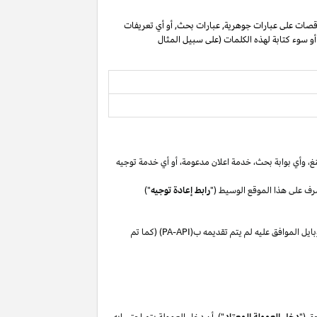
صات على عبارات جوهرية, عبارات بحث, أو أي تعريفات
 أو سوء كتابة لهذه الكلمات (على سبيل المثال
غ،
وأي بوابة
بحث،
خدمة اعلان
مدعومة،
أو
أي خدمة توجيه
رف على هذا الموقع الوسيط ("
رابط إعادة توجيه
")
بايل
الموافق
عليه لم
يتم تقديمه ب(
PA-API
) (كما تم
ق ("
دخل العمولة المعتاد
"). أن دخل العمولة يتم احتسابه