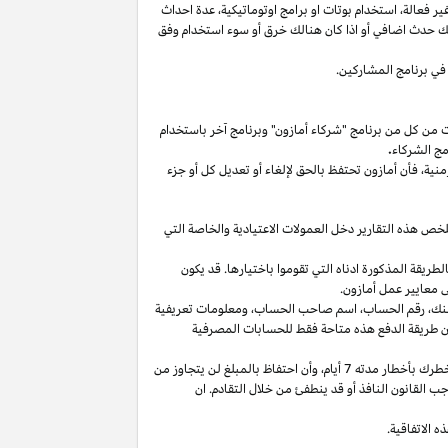
غير
فعالة،
استخدام
بوتات
او برامج
اوتوماتيكية،
عدة احداث
لك حدث اضافي أو
اذا
كان هنالك خرق أو سوء استخدام وفق
في برنامج المشاركين.
ت من كل من برنامج "شركاء أمازون" وبرنامج آخر باستخدام
مج الشركاء
.
منية،
فأن أمازون تحتفظ بالحق لإلغاء أو تعديل كل أو جزء
تلخص هذه التقارير دخل العمولات الاعتيادية والخاصة التي
ما من انتهاء الشهر الذي تم كسب العمولة فيه بالطريقة المذكورة ادناه التي تقوموا باختيارها. قد يكون
 معايير عمل أمازون.
نك،
رقم
الحساب،
اسم صاحب
الحساب،
ومعلومات تعريفية
ن
طريقة
الدفع
هذه
متاحة
فقط
للحسابات
المصرفية
طرك بأخطار مدته 7
أيام،
وأن احتفاظ بالمبلغ لن يتجاوز من
 القانون النافذ أو قد ينطفئ من خلال التقادم. ان
 الاتفاقية.