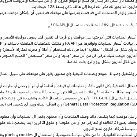
و
مضللة
بأي
شكل
آخر
بشأن
أي
منتج
أو
موقع
أمازون
أو
أي
من
سياساتنا
أو
عروضنا
الترويجي
مازون،
فلا
يجوز
لك
ذكر
أنك
تربط
إلى
هاتف
ذكي
بسعة
128
جيجابايت
.
 أسعار وتوفر المنتجات التي قد قمت بعرضها على موقعك قد تتغير. أن بإمكان موقعك عرض ا
وقمت بالامتثال لكافة المتطلبات استعمال
ال
-API
PA
في
سعار المنتجات التي أدرجتها على موقعك وتوافرها قد تتغير، فقد يعرض موقعك الأسعار والتوا
ى بيانات أسعار المنتجات وتوافرها عبر
PA API
وامتثلت للمتطلبات المتعلقة باستخدام
PA API
ك
بأي
شكل
من
أشكال
”
المقارنة
“
(
بما
في
ذلك
استخدام
أي
أداة
أو
محرك
لمقارنة
الأسعار
)
جن
أمازون،
فيجب
عليك
عرض
كل
من
أقل
سعر
’
جديد
‘
وأقل
سعر
”
مستعمل
“
للمنتج
المتوفر
ع
من خلال أمازون بشكل يروج لروابطك الخاصة.
ر
وتشغيل
وصيانة الموقع وخدمات التبعية واي محتوى يظهر على موقعك. على سبيل
المثال
ال للاتفاقية وكل قانون نافذ أو تعليمات او قواعد أو أنظمة أو أوامر أو رخص أو اجازات أو م
جهات الرسمية المختصة بما في ذلك التسويق الالكتروني وحماية البينات والخصوصية
والافصا
 سبيل المثال, ال
FTC GUIDE
الأمريكي بخصوص استعمال التأييد والشهادة في الإعلانات) و 
General Data Protection Regulation (G
) واي اتفاقية بينك وبين أي شخص اخر (
ر على موقعك (بما يتضمن ذلك وصف المنتجات وأي محتوى يخص ال المنتجات وأي معلومات 
عك بصورة لا تخالف او تتعارض مع أي من حقوقنا او حقوق الاخرين (بما يتضمن ذلك حقوق
ى سياسة شركاء امازون لمنع التزوير.
ل المتطلبات القانونية, اما من خلال سياسة خصوصية أو استعمال ال
cookies
و
pixels
و
تق