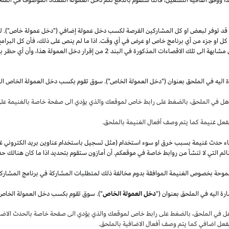
قد توفر لبعض او كل المشاركين الفرصة لكسب دخل عمولة إضافي ("دخل عمولة خاص"). 
ل كل او جزء من أي برنامج خاص او عرض في أي وقت.
اذا
ما لم ينص على
ذلك،
فأن كل البرامج
 مشابهة الى تلك الاقصاءات المذكورة في البند
2
من إقرار دخل العمولة
هذا،
وأن أي حظر بم
ة اليه في الملحق بعنوان ("دخل العمولة الخاص"). سوق تقوم بكسب دخل العمولة الخاص ال
أهل في
الملحق،
بالضغط على رابط خاص لموقعك والذي يؤدي الى صفحة خاصة بالغنيمة على 
فعل غنيمة كما يتم وصف أفعال الغنيمة بالملحق
.
قصاء حدث غنيمة بسبب خرق او سوء استخدام (مثل تسجيل باستخدام عناوين بريد الكتروني غ
ئم التي لا تنشأ من روابط خاصة في موقعكم. أن أمازون ستقوم بتحديد
اذا
ما كان هنالك حد
موحة بخصوص الغنيمة الموافقة بدوم مخالفة ذلك لمتطلبات المشاركة في برنامج المشارك
ة اليه في الملحق بعنوان ("
دخل العمولة الخاص
هل في
الملحق،
بالضغط على رابط خاص لموقعك والذي يؤدي الى صفحة خاصة بالحدث الاضاف
بفعل اضافي كما يتم وصف أفعال الاضافية بالملحق
.