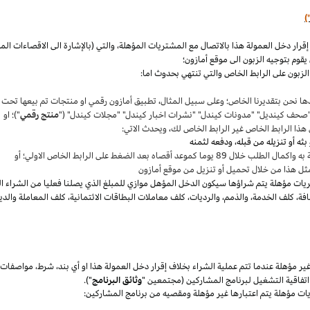
)
،
والتي (بالإشارة الى الاقصاءات ال
قوم بتوجيه الزبون الى موقع أمازون؛
لزبون على الرابط الخاص والتي تنتهي بحدوث اما:
ها نحن بتقديرنا
الخاص؛
وعلى سبيل المثال
،
تطبيق أمازون رقمي او منتجات تم بيعها تحت
"صحف
كينديل
" "مدونات
كيندل
" "نشرات اخبار
كيندل
" "مجلات
كيندل
" ("
منتج رقمي
")؛ او
هذا الرابط الخاص غير الرابط الخاص لك
،
ويحدث الاتي:
 بعد الضغط على الرابط الخاص الاولي؛ أو
ثل هذا من خلال تحميل أو تنزيل من موقع أمازون
يات مؤهلة يتم
شراؤها
سيكون الدخل المؤهل موازي للمبلغ الذي يصلنا فعليا من الشراء ا
فة
،
كلف الخدمة
،
والذمم
،
والرديات
،
كلف معاملات البطاقات الائتمانية
،
كلف المعاملة والدي
 مؤهلة عندما تتم عملية الشراء بخلاف إقرار دخل العمولة هذا او أي بند
،
شرط
،
مواصفات
فاقية التشغيل لبرنامج المشاركين (مجتمعين "
وثائق البرنامج
").
يات مؤهلة يتم اعتبارها غير مؤهلة ومقصيه من برنامج المشاركين: