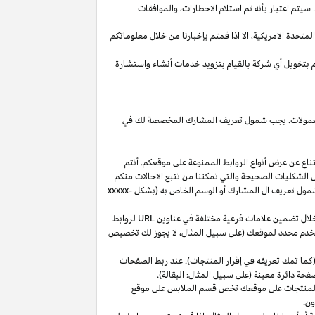
يتم اعتبار بأنه تم استلام
الاخطارات،
والموافقات
المتحدة
الامريكية،
الا
اذا
قمتم بإخبارنا من خلال معلوماتكم
م بتخويل أي شركة بالقيام بتزويد خدمات أنشاء واستشارة
 العمولات. يجب شمول تعريف المشارك المخصصة لك في
ناع عن عرض أنواع الروابط الممنوعة على موقعكم. أنتم
ل الشكليات الصحيحة والتي تمكننا من تتبع الاحالات منكم
ول تعريف ال المشارك أو الوسم الخاص به (بشكل
xxxxx-
خلال تضمين علامات فرعية مختلفة في عناوين
URL
لروابط
مستخدم محدد لموقعك (على سبيل المثال، لا يجوز لك تخصيص
كما تمك تعريفه في إقرار المنتجات). عند ربط الصفحات
فحة دائرة معينة (على سبيل المثال: البقالة).
للمنتجات على موقعك تخص قسم الملابس على موقع