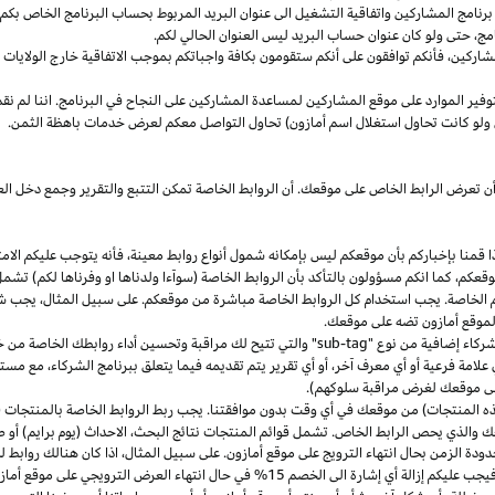
مج المشاركين واتفاقية التشغيل الى عنوان البريد المربوط بحساب البرنامج الخاص بكم. س
مج،
حتى ولو كان عنوان حساب البريد ليس العنوان الحالي لكم.
شاركين،
فأنكم توافقون على أنكم ستقومون بكافة واجباتكم بموجب الاتفاقية
خارج
الولايات 
وفير الموارد على موقع المشاركين لمساعدة المشاركين على النجاح في البرنامج. اننا لم نق
ولو كانت تحاول استغلال اسم أمازون) تحاول التواصل معكم لعرض خدمات باهظة الثمن.
ن تعرض الرابط الخاص على موقعك. أن الروابط الخاصة تمكن التتبع والتقرير وجمع دخل
ا
قمنا بإخباركم بأن موقعكم ليس بإمكانه شمول أنواع روابط
معينة،
فأنه يتوجب عليكم الامت
قعكم،
كما انكم مسؤولون بالتأكد بأن الروابط الخاصة (سوآءا ولدناها او وفرناها لكم) تشم
كم الخاصة. يجب استخدام كل الروابط الخاصة مباشرة من موقعكم. على سبيل
المثال،
يجب شم
 لموقع أمازون تضه على موقعك.
شركاء إضافية من نوع "
sub-tag
" والتي تتيح لك مراقبة وتحسين أداء روابطك الخاصة من 
لامة فرعية أو أي معرف آخر، أو أي تقرير يتم تقديمه فيما يتعلق ببرنامج الشركاء، مع 
لى موقعك لغرض مراقبة سلوكهم).
هذه المنتجات) من موقعك في أي وقت بدون موافقتنا. يجب ربط الروابط الخاصة بالمنتجات (
 والذي يحص الرابط الخاص. تشمل قوائم المنتجات نتائج
البحث،
الاحداث (يوم برايم) أو ص
ودة الزمن بحال انتهاء الترويج على موقع أمازون. على سبيل
المثال،
اذا
كان هنالك روابط 
ب عليكم إزالة أي إشارة الى الخصم 15% في حال انتهاء العرض الترويجي على موقع أمازون.