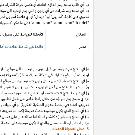
ب. أي طلب منتج يتم
الغاؤه،
اعادته أو عكس حركة الشراء عليه
ت. أي منتج يتم شراءه من أي زبون والتي يتم توجيه الى موق
تحتوي على كلمة "أمازون" أو "كيندل" أو أي علامة أمازون أخر
"ammazon" "ammazon" "kindel" (كل ما ذكر "تنسيبات مدفوعة محظورة").
المكان
لائحتنا للروابط على سبيل ال
مصر
قائمة غير شاملة لعلامات أماز
د) أي منتج تم
شراؤه
من قبل زبون تم توجيهه الى موقع أماز
أو
بحث،
أو موقع يشارك في شبكة محرك بحث) ("
محرك بح
ه) أي منتج يتم
شراؤه
من خلال زبون يتم توجيهه الى موقع أ
و) تم شراء المنتج من قبل
الزبون،
حيث
أن
الزبون لا يقوم بال
ز) أي شراء لمنتج لا يتم تتبعه أو التبليغ عنه بصورة صحيحة
ح) أي منتج يتم
شراؤه
من خلال رابط خاص من خلال تطبيق
م
تعريفها ادناه في رخصة حقوق الملكية الفكرية) أو أي أدوات 
ط) أي منتج الذي يكون موضوع حدث غنيمة (كما تم تعريفه في البند 4(أ) من إقرار د
ظ) أي منتج يتم
شراؤه
كاشتراك الا
اذا
تم الاتفاق على عكس ذ
خ) او اصدار او طلب مسبق والذي لا يكون موجود على صفحة ا
3. دخل العمولة المعتاد
بالإشارة الى الحدود الموصوفة في هذه إقرار دخل العمولة هذ