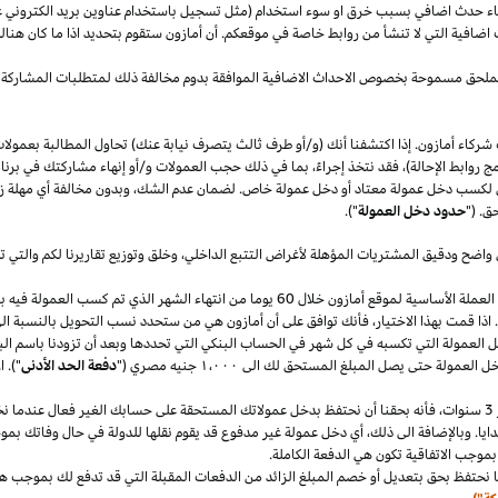
قصاء حدث اضافي بسبب خرق او سوء استخدام (مثل تسجيل باستخدام عناوين بريد الكتروني 
اضافية التي لا تنشأ من روابط خاصة في موقعكم. أن أمازون ستقوم بتحديد
اذا
ما كان هنا
الملحق مسموحة بخصوص الاحداث الاضافية الموافقة بدوم مخالفة ذلك لمتطلبات المشاركة 
شركاء أمازون. إذا اكتشفنا أنك (و/أو طرف ثالث يتصرف نيابة عنك) تحاول المطالبة بعمولا
ج روابط الإحالة)، فقد نتخذ إجراءً، بما في ذلك حجب العمولات و/أو إنهاء مشاركتك في برنا
 لكسب دخل عمولة معتاد أو دخل عمولة خاص. لضمان عدم
الشك،
وبدون مخالفة أي مهلة
ز
ق. ("
حدود دخل العمولة
").
 واضح ودقيق المشتريات المؤهلة لأغراض التتبع
الداخلي،
وخلق وتوزيع تقاريرنا لكم والتي 
سنقوم بدفع دخل العمولة المعتاد ودخل العمولة الخاص في العملة الأساسية لموقع أمازون خلال 60 يو
.
اذا
قمت بهذا
الاختيار،
فأنك توافق على أن أمازون هي من ستحدد نسب التحويل بالنسبة الى
دخل العمولة التي تكسبه في كل شهر في الحساب البنكي التي تحددها وبعد أن تزودنا باسم
الب
دخل العمولة حتى يصل المبلغ المستحق لك الى
١٬٠٠٠
جنيه
مصري
("
دفعة الحد الأدنى
")
.
ا
سنوات،
فأنه بحقنا أن نحتفظ بدخل عمولاتك المستحقة على حسابك
الغير فعال
عندما نخ
ايا. وبالإضافة الى
ذلك،
أي دخل عمولة غير مدفوع قد يقوم نقلها للدولة في حال وفاتك بموجب
بموجب الاتفاقية تكون هي الدفعة الكاملة.
 نحتفظ بحق بتعديل أو خصم المبلغ الزائد من الدفعات المقبلة التي قد تدفع لك بموجب هذه