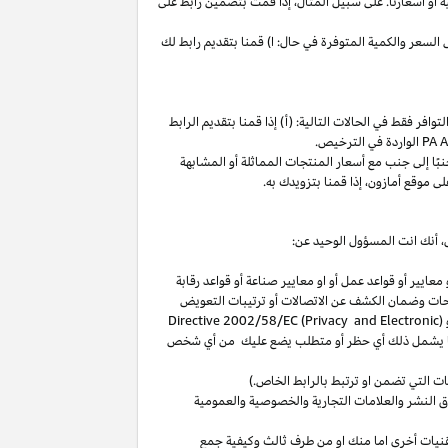
ة
أو
أسعارنا
.
على
سبيل
المثال،
إذا
قمت
بتضمين
رابط
على
لسعر والكمية المتوفرة في حال: ا) قمنا بتقديم رابط لك
فر فقط في الحالات التالية: (أ) إذا قمنا بتقديم الرابط
الواردة في الترخيص
.
بًا
إلى
جنب
مع
أسعار
المنتجات
المماثلة
أو
المشابهة
لى
موقع
أمازون،
إذا
قمنا
بتزويدك
به
.
،
أنك انت المسؤول الوحيد عن:
عايير أو قواعد عمل أو او معايير صناعة أو قواعد رقابة
حات
وضمان الكشف عن الاتصالات أو ترتيبات التعويض
(
Directive 2002/58/EC (Privacy and Electronic
بما يشمل ذلك أي حظر أو متطلب يضع عليك من أي شخص
التي تضمن او ترتبط بالرابط الخاص.)
 النشر والعلامات التجارية والخصوصية والعمومية
نيات أخرى اما منك او من طرف ثالث وكيفية جمع