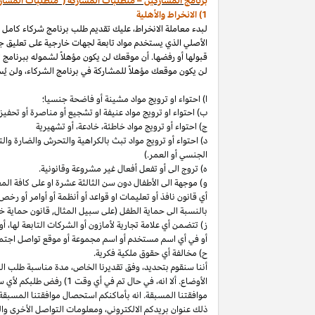
برنامج المشاركين – متطلبات المشاركة ("متطلبات المشار
1) الانخراط والأهلية
لبدء معاملة الانخراط، عليك تقديم طلب برنامج شركاء كامل
الأصلي الذي يستخدم مواد تابعة لجهات خارجية على تعليق ج
قبولها أو رفضها. أن موقعك لن يكون مؤهلاً لشموله ببرنامج 
لن يكون موقعك مؤهلاً للمشاركة في برنامج الشركاء، ولن يُس
ا) احتواء او ترويج مواد مشينة أو فاضحة جنسيا؛
ب)
احتواء
او
ترويج مواد
عنيفة او تشجيع أو مناصرة أو تحفيز ا
ج) احتواء أو ترويج مواد
خاطئة،
خادعة،
أو تشهيرية
د) احتواء أو ترويج مواد تبث بالكراهية والتحرش والضارة 
الجنسي أو العمر.)
ه) تروج الى أو تفعل أفعال غير مشروعة وقانونية.
و) موجهة الى الأطفال دون سن الثالثة عشرة او على كافة ال
أي قانون نافذ أو تعليمات او قواعد أو أنظمة أو أوامر أو رخص
بالنسبة الى حماية الطفل (على سبيل المثال, قانون حماية خ
ز) تتضمن أي علامة تجارية لأمازون أو الشركات التابعة
لها،
أو 
أو في أي اسم
مستخدم أو اسم مجموعة أو موقع تواصل اجتماعي
ح) مخالفة أي حقوق ملكية فكرية.
أننا سنقوم
بتحديد،
وفق تقديرنا
الخاص،
مدة مناسبة طلب التق
الأوضاع. ألا
انه،
في حال تم في أي وقت 1) رفض طلبكم لأي سبب
موافقتنا المسبقة. انه بأماكنكم استحصال موافقتنا المسبقة
ذلك عنوان بريدكم
الالكتروني،
ومعلومات التواصل الأخرى وال