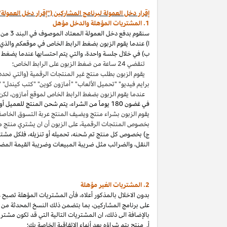
إقرار دخل العمولة لبرنامج المشاركين ("إقرار دخل العمولة"
1. المشتريات المؤهلة والدخل مؤهل
سنقوم بدفع دخل العمولة المعتاد الموصوف في البند 3 من إقرار دخل العمولة هذا بالاتصال مع المشتريات المؤهلة
ا) عندما يقوم الزبون بضغط الرابط الخاص في موقعكم والذي ي
ب) في خلال جلسة واحدة
،
والتي يتم احتسابها عندما يضغط ا
تنقضي 24 ساعة من ضغط الزبون على الرابط الخاص؛
يقوم الزبون بطلب منتج غير المنتجات الرقمية (والتي نحدد
برايم فيديو" "تحميل الألعاب" "أمازون كوين" "كتب
كيندل
" 
عندما يقوم الزبون بضغط الرابط الخاص لموقع أمازون
،
لكن 
في غضون
180 يوماً من الشراء، يتم شحن المنتج للعميل أو بثه أو تنزيله من قبله، ودفعه لثمنه
يقوم الزبون بشراء منتج ويضيف المنتج عربة التسوق الخاصة به واكمال الطلب خلال 89 يوما كموعد أقصاه
بخصوص المنتجات الرقمية
،
على الزبون أن ان يشتري منتج م
ج) بخصوص كل منتج تم شحنه
،
تحميله أو تنزيله
،
فلكل مشتر
النقل
،
والضرائب مثل ضريبة المبيعات وضريبة القيمة المضا
2. المشتريات
الغير مؤهلة
بدون الاخلال بالمذكور أعلاه
،
فأن المشتريات المؤهلة تصبح غير
على برنامج
المشاركين،
بما بتضمن ذلك النسخ المحدثة من ات
بالإضافة الى ذلك
،
ان المشتريات التالية التي قد تكون مشتر
أ. منتج يتم
شراؤه
بعد أنهاء الاتفاقية الخاصة بك؛