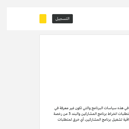
التسجيل
ة في هذه سياسات البرنامج والتي تكون غير معرفة في
من متطلبات انخراط برنامج المشاركين والبند 3 من رخصة
ن لا تنتهي ولا تنطفئ بانتهاء اتفاقية تشغيل برنامج المشاركين. لتفادي الشك وبدون الحد من غرض المادة 6 (ا) من اتفاقية تشغيل برنامج المشاركين، أي خرق لمتطلبات