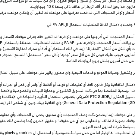
و
مضللة
بأي
شكل
آخر
بشأن
أي
منتج
أو
موقع
أمازون
أو
أي
من
سياساتنا
أو
عروضنا
الترويجي
مازون،
فلا
يجوز
لك
ذكر
أنك
تربط
إلى
هاتف
ذكي
بسعة
128
جيجابايت
.
 أسعار وتوفر المنتجات التي قد قمت بعرضها على موقعك قد تتغير. أن بإمكان موقعك عرض ا
وقمت بالامتثال لكافة المتطلبات استعمال
ال
-API
PA
في
سعار المنتجات التي أدرجتها على موقعك وتوافرها قد تتغير، فقد يعرض موقعك الأسعار والتوا
ى بيانات أسعار المنتجات وتوافرها عبر
PA API
وامتثلت للمتطلبات المتعلقة باستخدام
PA API
ك
بأي
شكل
من
أشكال
”
المقارنة
“
(
بما
في
ذلك
استخدام
أي
أداة
أو
محرك
لمقارنة
الأسعار
)
جن
أمازون،
فيجب
عليك
عرض
كل
من
أقل
سعر
’
جديد
‘
وأقل
سعر
”
مستعمل
“
للمنتج
المتوفر
ع
من خلال أمازون بشكل يروج لروابطك الخاصة.
ر
وتشغيل
وصيانة الموقع وخدمات التبعية واي محتوى يظهر على موقعك. على سبيل
المثال
ال للاتفاقية وكل قانون نافذ أو تعليمات او قواعد أو أنظمة أو أوامر أو رخص أو اجازات أو م
جهات الرسمية المختصة بما في ذلك التسويق الالكتروني وحماية البينات والخصوصية
والافصا
 سبيل المثال, ال
FTC GUIDE
الأمريكي بخصوص استعمال التأييد والشهادة في الإعلانات) و 
General Data Protection Regulation (G
) واي اتفاقية بينك وبين أي شخص اخر (
ر على موقعك (بما يتضمن ذلك وصف المنتجات وأي محتوى يخص ال المنتجات وأي معلومات 
عك بصورة لا تخالف او تتعارض مع أي من حقوقنا او حقوق الاخرين (بما يتضمن ذلك حقوق
ى سياسة شركاء امازون لمنع التزوير.
ل المتطلبات القانونية, اما من خلال سياسة خصوصية أو استعمال ال
cookies
و
pixels
و
تق