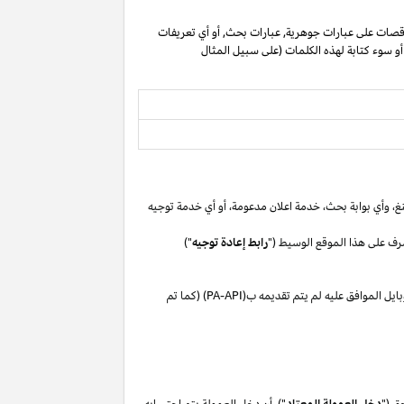
صات على عبارات جوهرية, عبارات بحث, أو أي تعريفات
 أو سوء كتابة لهذه الكلمات (على سبيل المثال
غ،
وأي بوابة
بحث،
خدمة اعلان
مدعومة،
أو
أي خدمة توجيه
رف على هذا الموقع الوسيط ("
رابط إعادة توجيه
")
بايل
الموافق
عليه لم
يتم تقديمه ب(
PA-API
) (كما تم
ق ("
دخل العمولة المعتاد
"). أن دخل العمولة يتم احتسابه