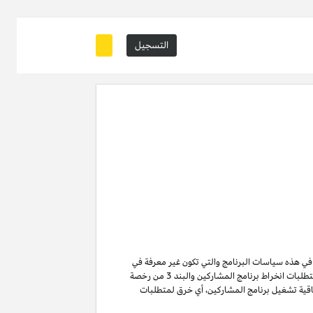
التسجيل
ة في هذه سياسات البرنامج والتي تكون غير معرفة في
من متطلبات انخراط برنامج المشاركين والبند 3 من رخصة
ن لا تنتهي ولا تنطفئ بانتهاء اتفاقية تشغيل برنامج المشاركين. لتفادي الشك وبدون الحد من غرض المادة 6 (ا) من اتفاقية تشغيل برنامج المشاركين، أي خرق لمتطلبات