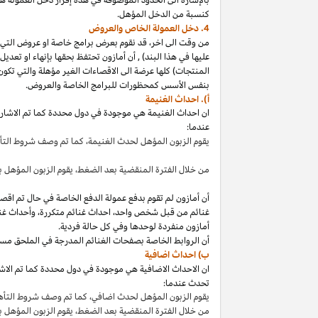
كنسبة من الدخل المؤهل.
4. دخل العمولة الخاص والعروض
من وقت الى
اخر،
قد نقوم بعرض برامج خاصة او عروض التي 
عليها في هذا
البند
)
,
أن أمازون تحتفظ بحقها بإنهاء او تعدي
المنتجات) كلها عرضة الى الاقصاءات
الغير مؤهلة
والتي تكون
بنفس الأسس كمحظورات للبرامج الخاصة والعروض.
أ). احداث الغنيمة
ان احداث الغنيمة هي موجودة في دول محددة كما تم الاشار
عندما:
يقوم الزبون المؤهل لحدث
الغنيمة،
كما تم وصف شروط الت
من خلال الفترة المنقضية بعد
الضغط،
يقوم الزبون المؤهل ب
أن أمازون لم تقوم بدفع عمولة الدفع الخاصة في حال تم ا
غنائم من قبل شخص
واحد،
احداث غنائم
متكررة،
وأحداث غنا
أمازون منفردة لوحدها وفي كل حالة فردية.
أن الروابط الخاصة بصفحات الغنائم المدرجة في الملحق مس
ب) احداث اضافية
ان الاحداث الاضافية هي موجودة في دول محددة كما تم الاشار
تحدث عندما:
يقوم الزبون المؤهل لحدث
اضافي،
كما تم وصف شروط التأ
من خلال الفترة المنقضية بعد
الضغط،
يقوم الزبون المؤهل 