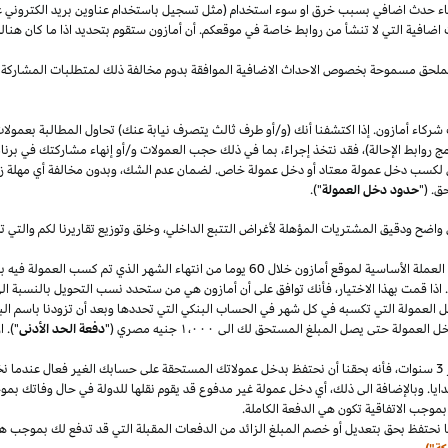
قصاء حدث اضافي بسبب خرق او سوء استخدام (مثل تسجيل باستخدام عناوين بريد الكتروني 
اضافية التي لا تنشأ من روابط خاصة في موقعكم. أن أمازون ستقوم بتحديد
اذا
ما كان هنا
الملحق مسموحة بخصوص الاحداث الاضافية الموافقة بدوم مخالفة ذلك لمتطلبات المشاركة 
شركاء أمازون. إذا اكتشفنا أنك (و/أو طرف ثالث يتصرف نيابة عنك) تحاول المطالبة بعمولا
ج روابط الإحالة)، فقد نتخذ إجراءً، بما في ذلك حجب العمولات و/أو إنهاء مشاركتك في برنا
 لكسب دخل عمولة معتاد أو دخل عمولة خاص. لضمان عدم
الشك،
وبدون مخالفة أي مهلة
ز
ق. ("
حدود دخل العمولة
").
 واضح ودقيق المشتريات المؤهلة لأغراض التتبع
الداخلي،
وخلق وتوزيع تقاريرنا لكم والتي 
سنقوم بدفع دخل العمولة المعتاد ودخل العمولة الخاص في العملة الأساسية لموقع أمازون خلال 60 يو
.
اذا
قمت بهذا
الاختيار،
فأنك توافق على أن أمازون هي من ستحدد نسب التحويل بالنسبة الى
دخل العمولة التي تكسبه في كل شهر في الحساب البنكي التي تحددها وبعد أن تزودنا باسم
الب
دخل العمولة حتى يصل المبلغ المستحق لك الى
١٬٠٠٠
جنيه
مصري
("
دفعة الحد الأدنى
")
.
ا
سنوات،
فأنه بحقنا أن نحتفظ بدخل عمولاتك المستحقة على حسابك
الغير فعال
عندما نخ
ايا. وبالإضافة الى
ذلك،
أي دخل عمولة غير مدفوع قد يقوم نقلها للدولة في حال وفاتك بموجب
بموجب الاتفاقية تكون هي الدفعة الكاملة.
 نحتفظ بحق بتعديل أو خصم المبلغ الزائد من الدفعات المقبلة التي قد تدفع لك بموجب هذه