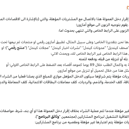
)
،
والتي (بالإشارة الى الاقصاءات ال
قوم بتوجيه الزبون الى موقع أمازون؛
لزبون على الرابط الخاص والتي تنتهي بحدوث اما:
ها نحن بتقديرنا
الخاص؛
وعلى سبيل المثال
،
تطبيق أمازون رقمي او منتجات تم بيعها تحت
"صحف
كينديل
" "مدونات
كيندل
" "نشرات اخبار
كيندل
" "مجلات
كيندل
" ("
منتج رقمي
")؛ او
هذا الرابط الخاص غير الرابط الخاص لك
،
ويحدث الاتي:
 بعد الضغط على الرابط الخاص الاولي؛ أو
ثل هذا من خلال تحميل أو تنزيل من موقع أمازون
يات مؤهلة يتم
شراؤها
سيكون الدخل المؤهل موازي للمبلغ الذي يصلنا فعليا من الشراء ا
فة
،
كلف الخدمة
،
والذمم
،
والرديات
،
كلف معاملات البطاقات الائتمانية
،
كلف المعاملة والدي
 مؤهلة عندما تتم عملية الشراء بخلاف إقرار دخل العمولة هذا او أي بند
،
شرط
،
مواصفات
فاقية التشغيل لبرنامج المشاركين (مجتمعين "
وثائق البرنامج
").
يات مؤهلة يتم اعتبارها غير مؤهلة ومقصيه من برنامج المشاركين: