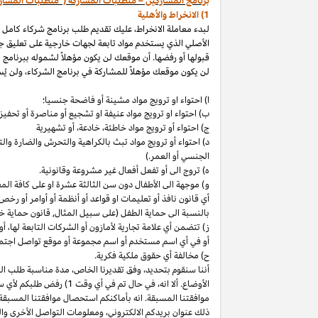
برنامج المشاركين – متطلبات المشاركة ("متطلبات المشار
1) الانخراط والأهلية
لبدء معاملة الانخراط، عليك تقديم طلب برنامج شركاء كامل
الأصلي الذي يستخدم مواد تابعة لجهات خارجية على تعليق ج
قبولها أو رفضها. أن موقعك لن يكون مؤهلاً لشموله ببرنامج 
لن يكون موقعك مؤهلاً للمشاركة في برنامج الشركاء، ولن يُس
ا) احتواء او ترويج مواد مشينة أو فاضحة جنسيا؛
ب)
احتواء
او
ترويج مواد
عنيفة او تشجيع أو مناصرة أو تحفيز ا
ج) احتواء أو ترويج مواد
خاطئة،
خادعة،
أو تشهيرية
د) احتواء أو ترويج مواد تبث بالكراهية والتحرش والضارة 
الجنسي أو العمر.)
ه) تروج الى أو تفعل أفعال غير مشروعة وقانونية.
و) موجهة الى الأطفال دون سن الثالثة عشرة او على كافة ال
أي قانون نافذ أو تعليمات او قواعد أو أنظمة أو أوامر أو رخص
بالنسبة الى حماية الطفل (على سبيل المثال, قانون حماية خ
ز) تتضمن أي علامة تجارية لأمازون أو الشركات التابعة
لها،
أو 
أو في أي اسم
مستخدم أو اسم مجموعة أو موقع تواصل اجتماعي
ح) مخالفة أي حقوق ملكية فكرية.
أننا سنقوم
بتحديد،
وفق تقديرنا
الخاص،
مدة مناسبة طلب التق
الأوضاع. ألا
انه،
في حال تم في أي وقت 1) رفض طلبكم لأي سبب
موافقتنا المسبقة. انه بأماكنكم استحصال موافقتنا المسبقة
ذلك عنوان بريدكم
الالكتروني،
ومعلومات التواصل الأخرى وال