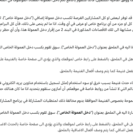
قد توفر لبعض او كل المشاركين الفرصة لكسب دخل عمولة إضافي ("دخل عمولة خاص"). 
ل كل او جزء من أي برنامج خاص او عرض في أي وقت.
اذا
ما لم ينص على
ذلك،
فأن كل البرامج
 مشابهة الى تلك الاقصاءات المذكورة في البند
2
من إقرار دخل العمولة
هذا،
وأن أي حظر بم
ة اليه في الملحق بعنوان ("دخل العمولة الخاص"). سوق تقوم بكسب دخل العمولة الخاص ال
أهل في
الملحق،
بالضغط على رابط خاص لموقعك والذي يؤدي الى صفحة خاصة بالغنيمة على 
فعل غنيمة كما يتم وصف أفعال الغنيمة بالملحق
.
قصاء حدث غنيمة بسبب خرق او سوء استخدام (مثل تسجيل باستخدام عناوين بريد الكتروني غ
ئم التي لا تنشأ من روابط خاصة في موقعكم. أن أمازون ستقوم بتحديد
اذا
ما كان هنالك حد
موحة بخصوص الغنيمة الموافقة بدوم مخالفة ذلك لمتطلبات المشاركة في برنامج المشارك
ة اليه في الملحق بعنوان ("
دخل العمولة الخاص
هل في
الملحق،
بالضغط على رابط خاص لموقعك والذي يؤدي الى صفحة خاصة بالحدث الاضاف
بفعل اضافي كما يتم وصف أفعال الاضافية بالملحق
.