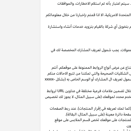
يتم اعتبار بأنه تم استلام
الاخطارات،
والموافقات
المتحدة
الامريكية،
الا
اذا
قمتم بإخبارنا من خلال معلوماتكم
م بتخويل أي شركة بالقيام بتزويد خدمات أنشاء واستشارة
 العمولات. يجب شمول تعريف المشارك المخصصة لك في
ناع عن عرض أنواع الروابط الممنوعة على موقعكم. أنتم
ل الشكليات الصحيحة والتي تمكننا من تتبع الاحالات منكم
ول تعريف ال المشارك أو الوسم الخاص به (بشكل
xxxxx-
خلال تضمين علامات فرعية مختلفة في عناوين
URL
لروابط
مستخدم محدد لموقعك (على سبيل المثال، لا يجوز لك تخصيص
كما تمك تعريفه في إقرار المنتجات). عند ربط الصفحات
فحة دائرة معينة (على سبيل المثال: البقالة).
للمنتجات على موقعك تخص قسم الملابس على موقع