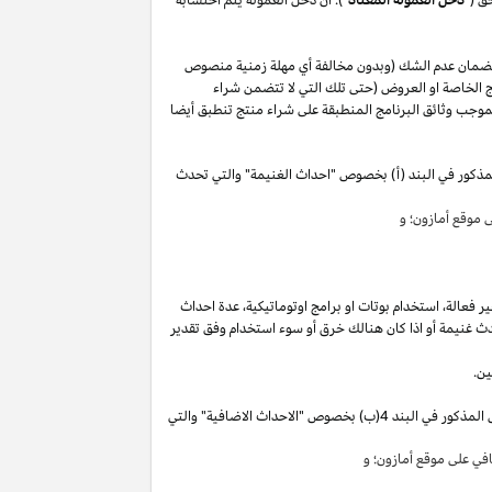
لضمان عدم الشك (وبدون مخالفة أي مهلة زمنية منصوص
 الخاصة او العروض (حتى تلك التي لا تتضمن شراء
وجب وثائق البرنامج المنطبقة على شراء منتج تنطبق أيضا
مذكور في البند (أ) بخصوص "احداث الغنيمة" والتي تحدث
موقع أمازون؛ و
ير
فعالة،
استخدام
بوتات
او برامج
اوتوماتيكية،
عدة احداث
ث غنيمة أو
اذا
كان هنالك خرق أو سوء استخدام وفق تقدير
ين.
"). سوق تقوم بكسب دخل العمولة الخاص المذكور في البند 4(ب) بخصوص "الاحداث الاضافية" والتي
ي على موقع أمازون؛ و