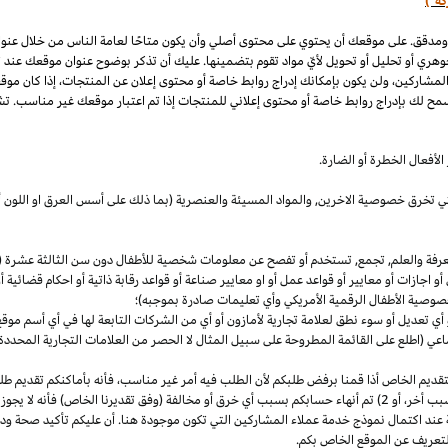
كة")
 ومدقق. على موقعك أن يحتوي على محتوى أصلي وأن يكون متاحًا لعامة الناس من خلال عنو
وهري أو تحليل أو تحويل لأيّ مواد تقوم بتضمينها. عليك أن تذكر بوضوح عنوان موقعك عند
المشاركين، ولن يكون بإمكانك إدراج روابط خاصة أو محتوى إعلان عن المنتجات، إذا كان موق
مح لك بإدراج روابط خاصة أو محتوى إعلاني للمنتجات إذا تم اعتبار موقعك غير مناسب. تشم
لأفعال الخطرة أو الضارة.
والتي تخرق خصوصية
الاخرين,
والمواد المسيئة والعنصرية (بما ذلك على أسس
العرق
او اللون 
معرفة والعلم, تجمع, تستخدم أو تفصح عن معلومات شخصية للأطفال دون سن الثالثة عشرة (ك
 أو اجازات أو معايير أو قواعد عمل أو او معايير صناعة أو قواعد رقابة ذاتية أو احكام قضائ
صوصية الأطفال الرقمية الأمريكي وأي تعليمات صادرة بموجبه)؛
أي تعديل أو سوء نطق لعلامة تجارية لأمازون أو أي من الشركات التابعة لها في أي أسم مو
 (اطلع على القائمة المطروحة على سبيل المثال لا الحصر من العلامات التجارية المحددة)
ديم الخاص أذا قمنا برفض طلبكم لأن الطلب فيه أمر غير
مناسب،
فأنه بأماكنكم تقديم ط
أخر،
أو 2) تم أنهاء حسابكم بسبب أي خرق أو مخالفة (وفق تقديرنا
الخاص)
فأنه لا يجوز
 عند اكتمال نموذج خدمة عملاء المشاركين التي تكون موجودة هنا. أن عليكم تأكيد صحة ود
تعريف عن الموقع الخاص بكم.