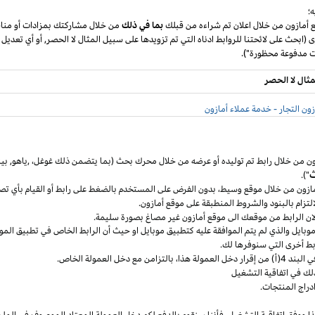
؛
ع أمازون من خلال اعلان تم شراءه من قبلك
بما في ذلك
من خلال مشاركتك بمزادات أو مناق
ى (ابحث على لائحتنا للروابط ادناه التي تم تزويدها على سبيل المثال لا الحصر, أو أي تعديل
مثال لا الحصر
ون التجار - خدمة عملاء أمازون
ون من خلال رابط تم توليده أو عرضه من خلال محرك بحث (بما يتضمن ذلك
غوغل
،
,ياهو,
بين
ث
").
مازون من خلال موقع
وسيط،
بدون الفرض على المستخدم بالضغط على رابط أو القيام بأي تص
التزام بالبنود
والشروط المنطبقة
على موقع أمازون.
 لان الرابط من موقعك الى موقع أمازون غير مصاغ بصورة سليمة.
وبايل
والذي لم يتم الموافقة عليه كتطبيق
موبايل
او حيث
أن
الرابط الخاص في تطبيق
المو
ربط أخرى التي سنوفرها لك.
خل العمولة
هذا،
بالتزامن مع دخل العمولة الخاص.
لك في اتفاقية التشغيل
دراج المنتجات.
ا ووفق اتفاقية
التشغيل،
فأننا سنقوم بالدفع لكم دخل العمولة المعتاد الموصوف في الملح