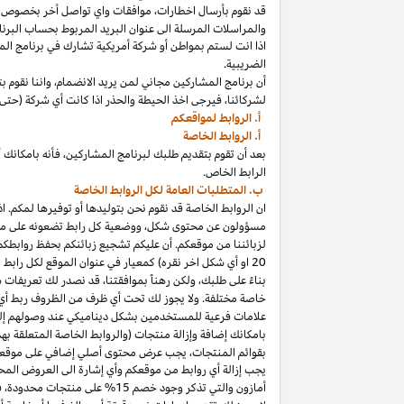
قد نقوم بأرسال
اخطارات،
موافقات واي تواصل أخر بخصوص برنا
والمراسلات المرسلة الى عنوان البريد المربوط بحساب
البرنا
اذا
انت لستم بمواطن أو شركة أمريكية تشارك في برنامج
الم
الضريبية.
أن برنامج المشاركين مجاني لمن يريد
الانضمام،
واننا
نقوم بت
لشركائنا،
فيرجى اخذ الحيطة والحذر
اذا
كانت أي شركة (حتى 
أ. الروابط لمواقعكم
أ. الروابط الخاصة
بعد أن تقوم بتقديم طلبك لبرنامج
المشاركين،
فأنه
ب
ا
مكانك
أ
الرابط الخاص.
ب. المتطلبات العامة لكل الروابط الخاصة
ان الروابط الخاصة قد نقوم نحن بتوليدها أو توفيرها لمكم.
اذ
مسؤولون عن محتوى
شكل،
ووضعية كل رابط تضعونه على
مو
لزبائننا من موقعكم. أن عليكم تشجيع زبائنكم بحفظ روابط
20
او أي شكل اخر نقره) كمعيار في عنوان الموقع لكل رابط
بناءً على طلبك، ولكن رهناً بموافقتنا، قد نصدر لك تعريفات 
خاصة مختلفة. ولا يجوز لك تحت أي ظرف من الظروف ربط أي ع
علامات فرعية للمستخدمين بشكل ديناميكي عند وصولهم إ
ب
ا
مكانك
إضافة وإزالة منتجات (والروابط الخاصة المتعلقة ب
بقوائم
المنتجات،
يجب عرض محتوى
أصلي
إضافي على موقعك
يجب إزالة أي روابط من موقعكم وأي إشارة الى العروض المحد
أمازون والتي تذكر وجود خصم
15% على منتجات
محدودة،
فيج