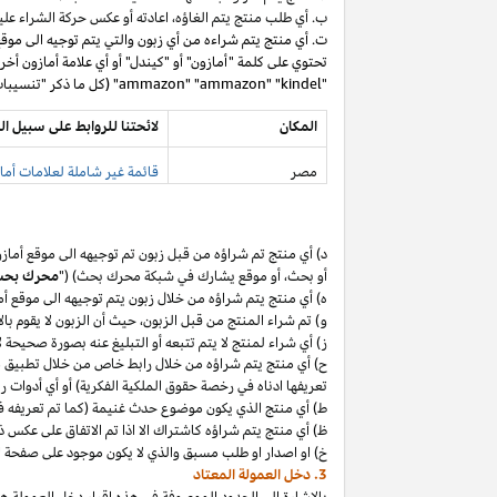
ب. أي طلب منتج يتم
الغاؤه،
اعادته أو عكس حركة الشراء عليه
ت. أي منتج يتم شراءه من أي زبون والتي يتم توجيه الى موق
تحتوي على كلمة "أمازون" أو "كيندل" أو أي علامة أمازون أخر
"ammazon" "ammazon" "kindel" (كل ما ذكر "تنسيبات مدفوعة محظورة").
المكان
لائحتنا للروابط على سبيل ال
مصر
قائمة غير شاملة لعلامات أماز
د) أي منتج تم
شراؤه
من قبل زبون تم توجيهه الى موقع أماز
أو
بحث،
أو موقع يشارك في شبكة محرك بحث) ("
محرك بح
ه) أي منتج يتم
شراؤه
من خلال زبون يتم توجيهه الى موقع أ
و) تم شراء المنتج من قبل
الزبون،
حيث
أن
الزبون لا يقوم بال
ز) أي شراء لمنتج لا يتم تتبعه أو التبليغ عنه بصورة صحيحة
ح) أي منتج يتم
شراؤه
من خلال رابط خاص من خلال تطبيق
م
تعريفها ادناه في رخصة حقوق الملكية الفكرية) أو أي أدوات 
ط) أي منتج الذي يكون موضوع حدث غنيمة (كما تم تعريفه في البند 4(أ) من إقرار د
ظ) أي منتج يتم
شراؤه
كاشتراك الا
اذا
تم الاتفاق على عكس ذ
خ) او اصدار او طلب مسبق والذي لا يكون موجود على صفحة ا
3. دخل العمولة المعتاد
بالإشارة الى الحدود الموصوفة في هذه إقرار دخل العمولة هذ