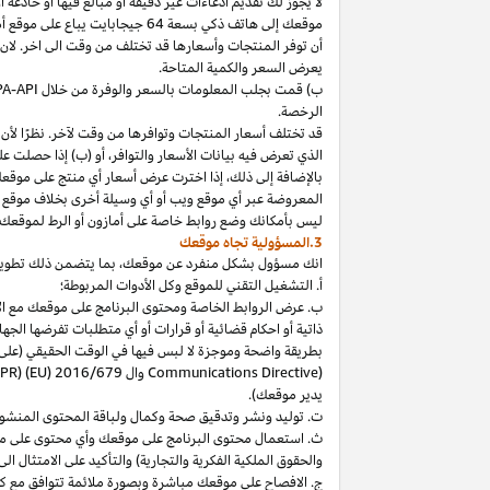
لا
يجوز
لك
تقديم
ادعاءات
غير
دقيقة
أو
مبالغ
فيها
أو
خادعة
أ
موقعك
إلى
هاتف
ذكي
بسعة
64
جيجابايت
يباع
على
موقع
أ
أن توفر المنتجات وأسعارها قد تختلف من وقت الى اخر. لان
يعرض السعر والكمية المتاحة.
ب) قمت بجلب المعلومات بالسعر والوفرة من خلال
PA-API
الرخصة.
قد تختلف أسعار المنتجات وتوافرها من وقت لآخر. نظرًا لأن أ
الذي تعرض فيه بيانات الأسعار والتوافر، أو (ب) إذا حصلت عل
بالإضافة
إلى
ذلك،
إذا
اخترت
عرض
أسعار
أي
منتج
على
موقع
المعروضة
عبر
أي
موقع
ويب
أو
أي
وسيلة
أخرى
بخلاف
موقع
ليس
بأمكانك
وضع روابط خاصة على أمازون أو الرط لموقعك 
3.المسؤولية تجاه موقعك
انك
مسؤول بشكل منفرد عن
موقعك،
بما يتضمن ذلك تطوي
أ. التشغيل التقني للموقع وكل الأدوات المربوطة؛
ب. عرض الروابط الخاصة ومحتوى البرنامج على موقعك مع الامتث
ذاتية أو احكام قضائية أو قرارات أو أي متطلبات تفرضها ال
بطريقة واضحة وموجزة لا لبس فيها في الوقت الحقيقي
(على
) وال
Communications Directive
DPR) (EU) 2016/679
يدير موقعك).
ت. توليد ونشر وتدقيق صحة وكمال ولباقة المحتوى المنشو
ث. استعمال محتوى البرنامج على موقعك وأي محتوى على موق
والحقوق الملكية الفكرية والتجارية) والتأكيد على الامتثال ال
ج. الافصاح على موقعك مباشرة وبصورة ملائمة تتوافق مع ك