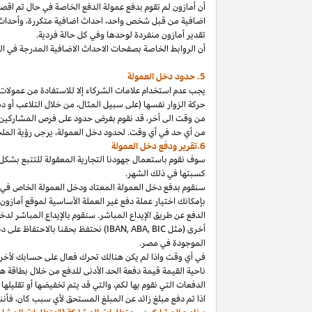
أن أمازون لم تقوم بدفع عمولة الدفع الخاصة في حال تم ا
اضافية من قبل شخص
واحد،
احداث اضافية
متكررة،
وأحداث 
تقدير أمازون منفردة لوحدها وفي كل حالة فردية.
أن الروابط الخاصة بصفحات الاحداث الاضافية المدرجة في 
5. حدود دخل العمولة
يجب عدم استخدام علامات الشركاء إلا للاستفادة من عمولات 
حركة الزوار نفسها (على سبيل المثال، من خلال التلاعب أو دم
من وقت الى
أخر،
قد نقوم بفرض حدود على فرص المشاركين
من أي حد في أي وقت. لحدود دخل
العمولة،
يرجى رؤية الملح
6.تقرير ودفع دخل العمولة
سوف نقوم باستعمال جهودنا التجارية المعقولة للتتبع بشكل
كسبتها في ذلك الشهر.
بإمكانك اختيار عملة دفع غير العملة الأساسية لموقع أمازون
الدفع عن طريق الإيداع المباشر. سنقوم بالإيداع المباشر ل
أخرى (مثل
BIC
,
ABA
,
IBAN
) نحتفظ بحقنا بالاحتفاظ على 
الموجودة
في
مصر
.
في أي وقت
واذا
لم يكن هنالك تحرك فعال على حسابك لأخر 3
ناحية القيمة قيمة دفعة الحد الأدنى للدفع من خلال بطاقة هد
الدفعات التي نقوم بها
لكم،
والتي قد يتم تخفيضها أو تقليلها 
اذا
تم دفع مبلغ زائد عن المبلغ المستحق لأي سبب
كان،
فأننا