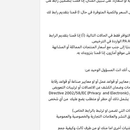
ة
أو
أسعارنا
.
على
سبيل
المثال،
إذا
قمت
بتضمين
رابط
على
لسعر والكمية المتوفرة في حال: ا) قمنا بتقديم رابط لك
فر فقط في الحالات التالية: (أ) إذا قمنا بتقديم الرابط
الواردة في الترخيص
.
بًا
إلى
جنب
مع
أسعار
المنتجات
المماثلة
أو
المشابهة
لى
موقع
أمازون،
إذا
قمنا
بتزويدك
به
.
،
أنك انت المسؤول الوحيد عن:
عايير أو قواعد عمل أو او معايير صناعة أو قواعد رقابة
حات
وضمان الكشف عن الاتصالات أو ترتيبات التعويض
(
Directive 2002/58/EC (Privacy and Electronic
بما يشمل ذلك أي حظر أو متطلب يضع عليك من أي شخص
التي تضمن او ترتبط بالرابط الخاص.)
 النشر والعلامات التجارية والخصوصية والعمومية
نيات أخرى اما منك او من طرف ثالث وكيفية جمع