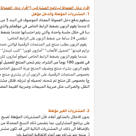
إقرار دخل العمولة لبرنامج المشاركين ("إقرار دخل العمولة"
1. المشتريات المؤهلة والدخل مؤهل
سنقوم بدفع دخل العمولة المعتاد الموصوف في البند 3 من إقرار دخل العمولة هذا بالاتصال مع المشتريات المؤهلة
ا) عندما يقوم الزبون بضغط الرابط الخاص في موقعكم والذي ي
ب) في خلال جلسة واحدة
،
والتي يتم احتسابها عندما يضغط ا
تنقضي 24 ساعة من ضغط الزبون على الرابط الخاص؛
يقوم الزبون بطلب منتج غير المنتجات الرقمية (والتي نحدد
برايم فيديو" "تحميل الألعاب" "أمازون كوين" "كتب
كيندل
" 
عندما يقوم الزبون بضغط الرابط الخاص لموقع أمازون
،
لكن 
في غضون
180 يوماً من الشراء، يتم شحن المنتج للعميل أو بثه أو تنزيله من قبله، ودفعه لثمنه
يقوم الزبون بشراء منتج ويضيف المنتج عربة التسوق الخاصة به واكمال الطلب خلال 89 يوما كموعد أقصاه
بخصوص المنتجات الرقمية
،
على الزبون أن ان يشتري منتج م
ج) بخصوص كل منتج تم شحنه
،
تحميله أو تنزيله
،
فلكل مشتر
النقل
،
والضرائب مثل ضريبة المبيعات وضريبة القيمة المضا
2. المشتريات
الغير مؤهلة
بدون الاخلال بالمذكور أعلاه
،
فأن المشتريات المؤهلة تصبح غير
على برنامج
المشاركين،
بما بتضمن ذلك النسخ المحدثة من ات
بالإضافة الى ذلك
،
ان المشتريات التالية التي قد تكون مشتر
أ. منتج يتم
شراؤه
بعد أنهاء الاتفاقية الخاصة بك؛