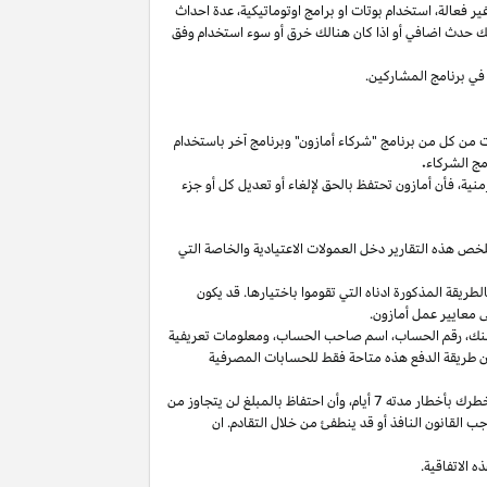
غير
فعالة،
استخدام
بوتات
او برامج
اوتوماتيكية،
عدة احداث
لك حدث اضافي أو
اذا
كان هنالك خرق أو سوء استخدام وفق
في برنامج المشاركين.
ت من كل من برنامج "شركاء أمازون" وبرنامج آخر باستخدام
مج الشركاء
.
منية،
فأن أمازون تحتفظ بالحق لإلغاء أو تعديل كل أو جزء
تلخص هذه التقارير دخل العمولات الاعتيادية والخاصة التي
ما من انتهاء الشهر الذي تم كسب العمولة فيه بالطريقة المذكورة ادناه التي تقوموا باختيارها. قد يكون
 معايير عمل أمازون.
نك،
رقم
الحساب،
اسم صاحب
الحساب،
ومعلومات تعريفية
ن
طريقة
الدفع
هذه
متاحة
فقط
للحسابات
المصرفية
طرك بأخطار مدته 7
أيام،
وأن احتفاظ بالمبلغ لن يتجاوز من
 القانون النافذ أو قد ينطفئ من خلال التقادم. ان
 الاتفاقية.