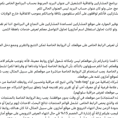
مج المشاركين واتفاقية التشغيل الى عنوان البريد المربوط بحساب البرنامج الخاص بكم. س
مج،
حتى ولو كان عنوان حساب البريد ليس العنوان الحالي لكم.
شاركين،
فأنكم توافقون على أنكم ستقومون بكافة واجباتكم بموجب الاتفاقية
خارج
الولايات 
وفير الموارد على موقع المشاركين لمساعدة المشاركين على النجاح في البرنامج. اننا لم نق
ولو كانت تحاول استغلال اسم أمازون) تحاول التواصل معكم لعرض خدمات باهظة الثمن.
ن تعرض الرابط الخاص على موقعك. أن الروابط الخاصة تمكن التتبع والتقرير وجمع دخل
ا
قمنا بإخباركم بأن موقعكم ليس بإمكانه شمول أنواع روابط
معينة،
فأنه يتوجب عليكم الامت
قعكم،
كما انكم مسؤولون بالتأكد بأن الروابط الخاصة (سوآءا ولدناها او وفرناها لكم) تشم
كم الخاصة. يجب استخدام كل الروابط الخاصة مباشرة من موقعكم. على سبيل
المثال،
يجب شم
 لموقع أمازون تضه على موقعك.
شركاء إضافية من نوع "
sub-tag
" والتي تتيح لك مراقبة وتحسين أداء روابطك الخاصة من 
لامة فرعية أو أي معرف آخر، أو أي تقرير يتم تقديمه فيما يتعلق ببرنامج الشركاء، مع 
لى موقعك لغرض مراقبة سلوكهم).
هذه المنتجات) من موقعك في أي وقت بدون موافقتنا. يجب ربط الروابط الخاصة بالمنتجات (
 والذي يحص الرابط الخاص. تشمل قوائم المنتجات نتائج
البحث،
الاحداث (يوم برايم) أو ص
ودة الزمن بحال انتهاء الترويج على موقع أمازون. على سبيل
المثال،
اذا
كان هنالك روابط 
ب عليكم إزالة أي إشارة الى الخصم 15% في حال انتهاء العرض الترويجي على موقع أمازون.