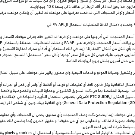
و
مضللة
بأي
شكل
آخر
بشأن
أي
منتج
أو
موقع
أمازون
أو
أي
من
سياساتنا
أو
عروضنا
الترويجي
مازون،
فلا
يجوز
لك
ذكر
أنك
تربط
إلى
هاتف
ذكي
بسعة
128
جيجابايت
.
 أسعار وتوفر المنتجات التي قد قمت بعرضها على موقعك قد تتغير. أن بإمكان موقعك عرض ا
وقمت بالامتثال لكافة المتطلبات استعمال
ال
-API
PA
في
سعار المنتجات التي أدرجتها على موقعك وتوافرها قد تتغير، فقد يعرض موقعك الأسعار والتوا
ى بيانات أسعار المنتجات وتوافرها عبر
PA API
وامتثلت للمتطلبات المتعلقة باستخدام
PA API
ك
بأي
شكل
من
أشكال
”
المقارنة
“
(
بما
في
ذلك
استخدام
أي
أداة
أو
محرك
لمقارنة
الأسعار
)
جن
أمازون،
فيجب
عليك
عرض
كل
من
أقل
سعر
’
جديد
‘
وأقل
سعر
”
مستعمل
“
للمنتج
المتوفر
ع
من خلال أمازون بشكل يروج لروابطك الخاصة.
ر
وتشغيل
وصيانة الموقع وخدمات التبعية واي محتوى يظهر على موقعك. على سبيل
المثال
ال للاتفاقية وكل قانون نافذ أو تعليمات او قواعد أو أنظمة أو أوامر أو رخص أو اجازات أو م
جهات الرسمية المختصة بما في ذلك التسويق الالكتروني وحماية البينات والخصوصية
والافصا
 سبيل المثال, ال
FTC GUIDE
الأمريكي بخصوص استعمال التأييد والشهادة في الإعلانات) و 
General Data Protection Regulation (G
) واي اتفاقية بينك وبين أي شخص اخر (
ر على موقعك (بما يتضمن ذلك وصف المنتجات وأي محتوى يخص ال المنتجات وأي معلومات 
عك بصورة لا تخالف او تتعارض مع أي من حقوقنا او حقوق الاخرين (بما يتضمن ذلك حقوق
ى سياسة شركاء امازون لمنع التزوير.
ل المتطلبات القانونية, اما من خلال سياسة خصوصية أو استعمال ال
cookies
و
pixels
و
تق