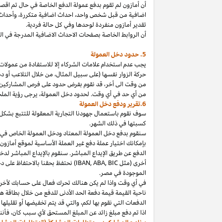
أن أمازون لم تقوم بدفع عمولة الدفع الخاصة في حال تم ا
اضافية من قبل شخص
واحد،
احداث اضافية
متكررة،
وأحداث 
تقدير أمازون منفردة لوحدها وفي كل حالة فردية.
أن الروابط الخاصة بصفحات الاحداث الاضافية المدرجة في 
5. حدود دخل العمولة
يجب عدم استخدام علامات الشركاء إلا للاستفادة من عمولات 
حركة الزوار نفسها (على سبيل المثال، من خلال التلاعب أو دم
من وقت الى
أخر،
قد نقوم بفرض حدود على فرص المشاركين
من أي حد في أي وقت. لحدود دخل
العمولة،
يرجى رؤية الملح
6.تقرير ودفع دخل العمولة
سوف نقوم باستعمال جهودنا التجارية المعقولة للتتبع بشكل
كسبتها في ذلك الشهر.
بإمكانك اختيار عملة دفع غير العملة الأساسية لموقع أمازون
الدفع عن طريق الإيداع المباشر. سنقوم بالإيداع المباشر ل
أخرى (مثل
BIC
,
ABA
,
IBAN
) نحتفظ بحقنا بالاحتفاظ على 
الموجودة
في
مصر
.
في أي وقت
واذا
لم يكن هنالك تحرك فعال على حسابك لأخر 3
ناحية القيمة قيمة دفعة الحد الأدنى للدفع من خلال بطاقة هد
الدفعات التي نقوم بها
لكم،
والتي قد يتم تخفيضها أو تقليلها 
اذا
تم دفع مبلغ زائد عن المبلغ المستحق لأي سبب
كان،
فأننا