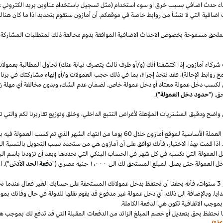
قصاء حدث اضافي بسبب خرق او سوء استخدام (مثل تسجيل باستخدام عناوين بريد الكتروني 
اضافية التي لا تنشأ من روابط خاصة في موقعكم. أن أمازون ستقوم بتحديد
اذا
ما كان هنا
الملحق مسموحة بخصوص الاحداث الاضافية الموافقة بدوم مخالفة ذلك لمتطلبات المشاركة 
شركاء أمازون. إذا اكتشفنا أنك (و/أو طرف ثالث يتصرف نيابة عنك) تحاول المطالبة بعمولا
ج روابط الإحالة)، فقد نتخذ إجراءً، بما في ذلك حجب العمولات و/أو إنهاء مشاركتك في برنا
 لكسب دخل عمولة معتاد أو دخل عمولة خاص. لضمان عدم
الشك،
وبدون مخالفة أي مهلة
ز
ق. ("
حدود دخل العمولة
").
 واضح ودقيق المشتريات المؤهلة لأغراض التتبع
الداخلي،
وخلق وتوزيع تقاريرنا لكم والتي 
سنقوم بدفع دخل العمولة المعتاد ودخل العمولة الخاص في العملة الأساسية لموقع أمازون خلال 60 يو
.
اذا
قمت بهذا
الاختيار،
فأنك توافق على أن أمازون هي من ستحدد نسب التحويل بالنسبة الى
دخل العمولة التي تكسبه في كل شهر في الحساب البنكي التي تحددها وبعد أن تزودنا باسم
الب
دخل العمولة حتى يصل المبلغ المستحق لك الى
١٬٠٠٠
جنيه
مصري
("
دفعة الحد الأدنى
")
.
ا
سنوات،
فأنه بحقنا أن نحتفظ بدخل عمولاتك المستحقة على حسابك
الغير فعال
عندما نخ
ايا. وبالإضافة الى
ذلك،
أي دخل عمولة غير مدفوع قد يقوم نقلها للدولة في حال وفاتك بموجب
بموجب الاتفاقية تكون هي الدفعة الكاملة.
 نحتفظ بحق بتعديل أو خصم المبلغ الزائد من الدفعات المقبلة التي قد تدفع لك بموجب هذه