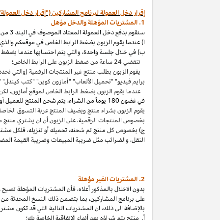
إقرار دخل العمولة لبرنامج المشاركين ("إقرار دخل العمولة"
1. المشتريات المؤهلة والدخل مؤهل
سنقوم بدفع دخل العمولة المعتاد الموصوف في البند 3 من إقرار دخل العمولة هذا بالاتصال مع المشتريات المؤهلة
ا) عندما يقوم الزبون بضغط الرابط الخاص في موقعكم والذي ي
ب) في خلال جلسة واحدة
،
والتي يتم احتسابها عندما يضغط ا
تنقضي 24 ساعة من ضغط الزبون على الرابط الخاص؛
يقوم الزبون بطلب منتج غير المنتجات الرقمية (والتي نحدد
برايم فيديو" "تحميل الألعاب" "أمازون كوين" "كتب
كيندل
" 
عندما يقوم الزبون بضغط الرابط الخاص لموقع أمازون
،
لكن 
في غضون
180 يوماً من الشراء، يتم شحن المنتج للعميل أو بثه أو تنزيله من قبله، ودفعه لثمنه
يقوم الزبون بشراء منتج ويضيف المنتج عربة التسوق الخاصة به واكمال الطلب خلال 89 يوما كموعد أقصاه
بخصوص المنتجات الرقمية
،
على الزبون أن ان يشتري منتج م
ج) بخصوص كل منتج تم شحنه
،
تحميله أو تنزيله
،
فلكل مشتر
النقل
،
والضرائب مثل ضريبة المبيعات وضريبة القيمة المضا
2. المشتريات
الغير مؤهلة
بدون الاخلال بالمذكور أعلاه
،
فأن المشتريات المؤهلة تصبح غير
على برنامج
المشاركين،
بما بتضمن ذلك النسخ المحدثة من ات
بالإضافة الى ذلك
،
ان المشتريات التالية التي قد تكون مشتر
أ. منتج يتم
شراؤه
بعد أنهاء الاتفاقية الخاصة بك؛