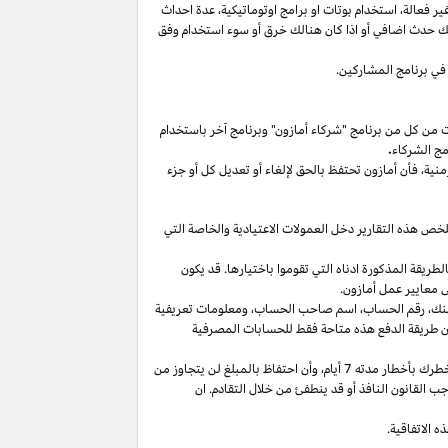
غير
فعالة،
استخدام
بوتات
او برامج
اوتوماتيكية،
عدة احداث
لك حدث اضافي أو
اذا
كان هنالك خرق أو سوء استخدام وفق
في برنامج المشاركين.
ت من كل من برنامج "شركاء أمازون" وبرنامج آخر باستخدام
مج الشركاء
.
منية،
فأن أمازون تحتفظ بالحق لإلغاء أو تعديل كل أو جزء
تلخص هذه التقارير دخل العمولات الاعتيادية والخاصة التي
ما من انتهاء الشهر الذي تم كسب العمولة فيه بالطريقة المذكورة ادناه التي تقوموا باختيارها. قد يكون
 معايير عمل أمازون.
نك،
رقم
الحساب،
اسم صاحب
الحساب،
ومعلومات تعريفية
ن
طريقة
الدفع
هذه
متاحة
فقط
للحسابات
المصرفية
طرك بأخطار مدته 7
أيام،
وأن احتفاظ بالمبلغ لن يتجاوز من
 القانون النافذ أو قد ينطفئ من خلال التقادم. ان
 الاتفاقية.