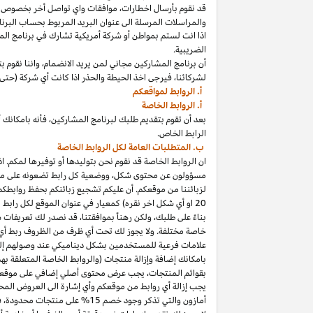
قد نقوم بأرسال
اخطارات،
موافقات واي تواصل أخر بخصوص برنا
والمراسلات المرسلة الى عنوان البريد المربوط بحساب
البرنا
اذا
انت لستم بمواطن أو شركة أمريكية تشارك في برنامج
الم
الضريبية.
أن برنامج المشاركين مجاني لمن يريد
الانضمام،
واننا
نقوم بت
لشركائنا،
فيرجى اخذ الحيطة والحذر
اذا
كانت أي شركة (حتى 
أ. الروابط لمواقعكم
أ. الروابط الخاصة
بعد أن تقوم بتقديم طلبك لبرنامج
المشاركين،
فأنه
ب
ا
مكانك
أ
الرابط الخاص.
ب. المتطلبات العامة لكل الروابط الخاصة
ان الروابط الخاصة قد نقوم نحن بتوليدها أو توفيرها لمكم.
اذ
مسؤولون عن محتوى
شكل،
ووضعية كل رابط تضعونه على
مو
لزبائننا من موقعكم. أن عليكم تشجيع زبائنكم بحفظ روابط
20
او أي شكل اخر نقره) كمعيار في عنوان الموقع لكل رابط
بناءً على طلبك، ولكن رهناً بموافقتنا، قد نصدر لك تعريفات 
خاصة مختلفة. ولا يجوز لك تحت أي ظرف من الظروف ربط أي ع
علامات فرعية للمستخدمين بشكل ديناميكي عند وصولهم إ
ب
ا
مكانك
إضافة وإزالة منتجات (والروابط الخاصة المتعلقة ب
بقوائم
المنتجات،
يجب عرض محتوى
أصلي
إضافي على موقعك
يجب إزالة أي روابط من موقعكم وأي إشارة الى العروض المحد
أمازون والتي تذكر وجود خصم
15% على منتجات
محدودة،
فيج