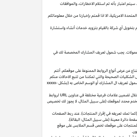
يتم اعتبار بأنه تم استلام
الاخطارات،
والموافقات
المتحدة
الامريكية،
الا
اذا
قمتم بإخبارنا من خلال معلوماتكم
م بتخويل أي شركة بالقيام بتزويد خدمات أنشاء واستشارة
 العمولات. يجب شمول تعريف المشارك المخصصة لك في
ناع عن عرض أنواع الروابط الممنوعة على موقعكم. أنتم
ل الشكليات الصحيحة والتي تمكننا من تتبع الاحالات منكم
ول تعريف ال المشارك أو الوسم الخاص به (بشكل
xxxxx-
خلال تضمين علامات فرعية مختلفة في عناوين
URL
لروابط
مستخدم محدد لموقعك (على سبيل المثال، لا يجوز لك تخصيص
كما تمك تعريفه في إقرار المنتجات). عند ربط الصفحات
فحة دائرة معينة (على سبيل المثال: البقالة).
للمنتجات على موقعك تخص قسم الملابس على موقع