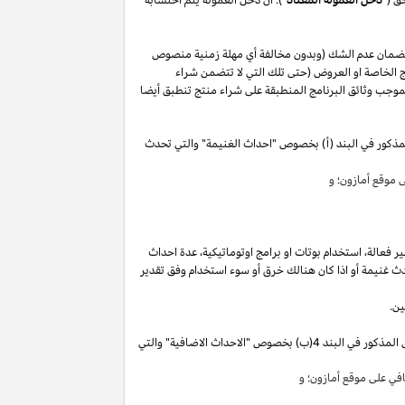
لضمان عدم الشك (وبدون مخالفة أي مهلة زمنية منصوص
 الخاصة او العروض (حتى تلك التي لا تتضمن شراء
وجب وثائق البرنامج المنطبقة على شراء منتج تنطبق أيضا
مذكور في البند (أ) بخصوص "احداث الغنيمة" والتي تحدث
موقع أمازون؛ و
ير
فعالة،
استخدام
بوتات
او برامج
اوتوماتيكية،
عدة احداث
ث غنيمة أو
اذا
كان هنالك خرق أو سوء استخدام وفق تقدير
ين.
"). سوق تقوم بكسب دخل العمولة الخاص المذكور في البند 4(ب) بخصوص "الاحداث الاضافية" والتي
ي على موقع أمازون؛ و