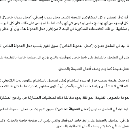
قد توفر لبعض او كل المشاركين الفرصة لكسب دخل عمولة إضافي ("دخل عمولة خاص"). 
ل كل او جزء من أي برنامج خاص او عرض في أي وقت.
اذا
ما لم ينص على
ذلك،
فأن كل البرامج
 مشابهة الى تلك الاقصاءات المذكورة في البند
2
من إقرار دخل العمولة
هذا،
وأن أي حظر بم
ة اليه في الملحق بعنوان ("دخل العمولة الخاص"). سوق تقوم بكسب دخل العمولة الخاص ال
أهل في
الملحق،
بالضغط على رابط خاص لموقعك والذي يؤدي الى صفحة خاصة بالغنيمة على 
فعل غنيمة كما يتم وصف أفعال الغنيمة بالملحق
.
قصاء حدث غنيمة بسبب خرق او سوء استخدام (مثل تسجيل باستخدام عناوين بريد الكتروني غ
ئم التي لا تنشأ من روابط خاصة في موقعكم. أن أمازون ستقوم بتحديد
اذا
ما كان هنالك حد
موحة بخصوص الغنيمة الموافقة بدوم مخالفة ذلك لمتطلبات المشاركة في برنامج المشارك
ة اليه في الملحق بعنوان ("
دخل العمولة الخاص
هل في
الملحق،
بالضغط على رابط خاص لموقعك والذي يؤدي الى صفحة خاصة بالحدث الاضاف
بفعل اضافي كما يتم وصف أفعال الاضافية بالملحق
.