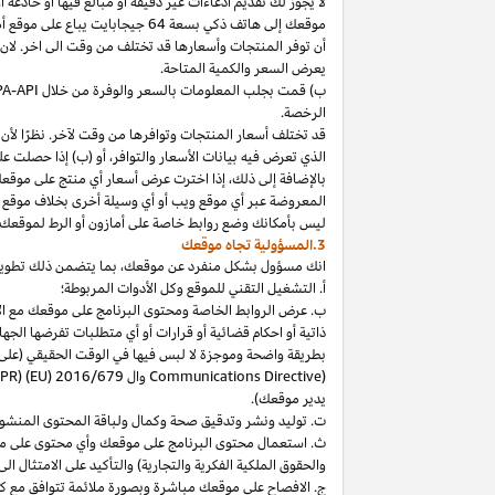
لا
يجوز
لك
تقديم
ادعاءات
غير
دقيقة
أو
مبالغ
فيها
أو
خادعة
أ
موقعك
إلى
هاتف
ذكي
بسعة
64
جيجابايت
يباع
على
موقع
أ
أن توفر المنتجات وأسعارها قد تختلف من وقت الى اخر. لان
يعرض السعر والكمية المتاحة.
ب) قمت بجلب المعلومات بالسعر والوفرة من خلال
PA-API
الرخصة.
قد تختلف أسعار المنتجات وتوافرها من وقت لآخر. نظرًا لأن أ
الذي تعرض فيه بيانات الأسعار والتوافر، أو (ب) إذا حصلت عل
بالإضافة
إلى
ذلك،
إذا
اخترت
عرض
أسعار
أي
منتج
على
موقع
المعروضة
عبر
أي
موقع
ويب
أو
أي
وسيلة
أخرى
بخلاف
موقع
ليس
بأمكانك
وضع روابط خاصة على أمازون أو الرط لموقعك 
3.المسؤولية تجاه موقعك
انك
مسؤول بشكل منفرد عن
موقعك،
بما يتضمن ذلك تطوي
أ. التشغيل التقني للموقع وكل الأدوات المربوطة؛
ب. عرض الروابط الخاصة ومحتوى البرنامج على موقعك مع الامتث
ذاتية أو احكام قضائية أو قرارات أو أي متطلبات تفرضها ال
بطريقة واضحة وموجزة لا لبس فيها في الوقت الحقيقي
(على
) وال
Communications Directive
DPR) (EU) 2016/679
يدير موقعك).
ت. توليد ونشر وتدقيق صحة وكمال ولباقة المحتوى المنشو
ث. استعمال محتوى البرنامج على موقعك وأي محتوى على موق
والحقوق الملكية الفكرية والتجارية) والتأكيد على الامتثال ال
ج. الافصاح على موقعك مباشرة وبصورة ملائمة تتوافق مع ك