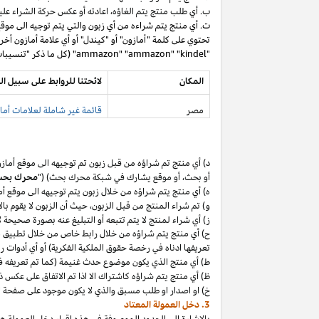
ب. أي طلب منتج يتم
الغاؤه،
اعادته أو عكس حركة الشراء عليه
ت. أي منتج يتم شراءه من أي زبون والتي يتم توجيه الى موق
تحتوي على كلمة "أمازون" أو "كيندل" أو أي علامة أمازون أخر
"ammazon" "ammazon" "kindel" (كل ما ذكر "تنسيبات مدفوعة محظورة").
المكان
لائحتنا للروابط على سبيل ال
مصر
قائمة غير شاملة لعلامات أماز
د) أي منتج تم
شراؤه
من قبل زبون تم توجيهه الى موقع أماز
أو
بحث،
أو موقع يشارك في شبكة محرك بحث) ("
محرك بح
ه) أي منتج يتم
شراؤه
من خلال زبون يتم توجيهه الى موقع أ
و) تم شراء المنتج من قبل
الزبون،
حيث
أن
الزبون لا يقوم بال
ز) أي شراء لمنتج لا يتم تتبعه أو التبليغ عنه بصورة صحيحة
ح) أي منتج يتم
شراؤه
من خلال رابط خاص من خلال تطبيق
م
تعريفها ادناه في رخصة حقوق الملكية الفكرية) أو أي أدوات 
ط) أي منتج الذي يكون موضوع حدث غنيمة (كما تم تعريفه في البند 4(أ) من إقرار د
ظ) أي منتج يتم
شراؤه
كاشتراك الا
اذا
تم الاتفاق على عكس ذ
خ) او اصدار او طلب مسبق والذي لا يكون موجود على صفحة ا
3. دخل العمولة المعتاد
بالإشارة الى الحدود الموصوفة في هذه إقرار دخل العمولة هذ