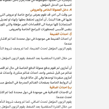
كنسبة من الدخل المؤهل.
4. دخل العمولة الخاص والعروض
من وقت الى
اخر،
قد نقوم بعرض برامج خاصة او عروض التي 
عليها في هذا
البند
)
,
أن أمازون تحتفظ بحقها بإنهاء او تعدي
المنتجات) كلها عرضة الى الاقصاءات
الغير مؤهلة
والتي تكون
بنفس الأسس كمحظورات للبرامج الخاصة والعروض.
أ). احداث الغنيمة
ان احداث الغنيمة هي موجودة في دول محددة كما تم الاشار
عندما:
يقوم الزبون المؤهل لحدث
الغنيمة،
كما تم وصف شروط الت
من خلال الفترة المنقضية بعد
الضغط،
يقوم الزبون المؤهل ب
أن أمازون لم تقوم بدفع عمولة الدفع الخاصة في حال تم ا
غنائم من قبل شخص
واحد،
احداث غنائم
متكررة،
وأحداث غنا
أمازون منفردة لوحدها وفي كل حالة فردية.
أن الروابط الخاصة بصفحات الغنائم المدرجة في الملحق مس
ب) احداث اضافية
ان الاحداث الاضافية هي موجودة في دول محددة كما تم الاشار
تحدث عندما:
يقوم الزبون المؤهل لحدث
اضافي،
كما تم وصف شروط التأ
من خلال الفترة المنقضية بعد
الضغط،
يقوم الزبون المؤهل 