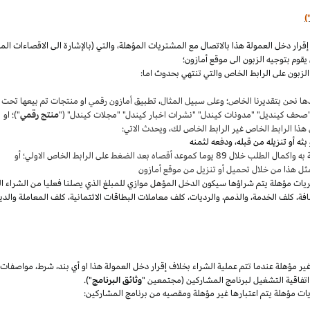
)
،
والتي (بالإشارة الى الاقصاءات ال
قوم بتوجيه الزبون الى موقع أمازون؛
لزبون على الرابط الخاص والتي تنتهي بحدوث اما:
ها نحن بتقديرنا
الخاص؛
وعلى سبيل المثال
،
تطبيق أمازون رقمي او منتجات تم بيعها تحت
"صحف
كينديل
" "مدونات
كيندل
" "نشرات اخبار
كيندل
" "مجلات
كيندل
" ("
منتج رقمي
")؛ او
هذا الرابط الخاص غير الرابط الخاص لك
،
ويحدث الاتي:
 بعد الضغط على الرابط الخاص الاولي؛ أو
ثل هذا من خلال تحميل أو تنزيل من موقع أمازون
يات مؤهلة يتم
شراؤها
سيكون الدخل المؤهل موازي للمبلغ الذي يصلنا فعليا من الشراء ا
فة
،
كلف الخدمة
،
والذمم
،
والرديات
،
كلف معاملات البطاقات الائتمانية
،
كلف المعاملة والدي
 مؤهلة عندما تتم عملية الشراء بخلاف إقرار دخل العمولة هذا او أي بند
،
شرط
،
مواصفات
فاقية التشغيل لبرنامج المشاركين (مجتمعين "
وثائق البرنامج
").
يات مؤهلة يتم اعتبارها غير مؤهلة ومقصيه من برنامج المشاركين: