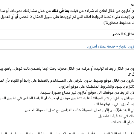
؛
ع أمازون من خلال اعلان تم شراءه من قبلك
بما في ذلك
من خلال مشاركتك بمزادات أو مناق
ى (ابحث على لائحتنا للروابط ادناه التي تم تزويدها على سبيل المثال لا الحصر, أو أي تعديل
مثال لا الحصر
ون التجار - خدمة عملاء أمازون
ون من خلال رابط تم توليده أو عرضه من خلال محرك بحث (بما يتضمن ذلك
غوغل
،
,ياهو,
بين
ث
").
مازون من خلال موقع
وسيط،
بدون الفرض على المستخدم بالضغط على رابط أو القيام بأي تص
التزام بالبنود
والشروط المنطبقة
على موقع أمازون.
 لان الرابط من موقعك الى موقع أمازون غير مصاغ بصورة سليمة.
وبايل
والذي لم يتم الموافقة عليه كتطبيق
موبايل
او حيث
أن
الرابط الخاص في تطبيق
المو
ربط أخرى التي سنوفرها لك.
خل العمولة
هذا،
بالتزامن مع دخل العمولة الخاص.
لك في اتفاقية التشغيل
دراج المنتجات.
ا ووفق اتفاقية
التشغيل،
فأننا سنقوم بالدفع لكم دخل العمولة المعتاد الموصوف في الملح