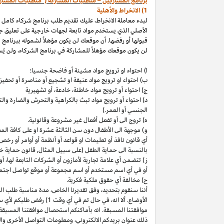
برنامج المشاركين – متطلبات المشاركة ("متطلبات المشار
1) الانخراط والأهلية
لبدء معاملة الانخراط، عليك تقديم طلب برنامج شركاء كامل
الأصلي الذي يستخدم مواد تابعة لجهات خارجية على تعليق ج
قبولها أو رفضها. أن موقعك لن يكون مؤهلاً لشموله ببرنامج 
لن يكون موقعك مؤهلاً للمشاركة في برنامج الشركاء، ولن يُس
ا) احتواء او ترويج مواد مشينة أو فاضحة جنسيا؛
ب)
احتواء
او
ترويج مواد
عنيفة او تشجيع أو مناصرة أو تحفيز ا
ج) احتواء أو ترويج مواد
خاطئة،
خادعة،
أو تشهيرية
د) احتواء أو ترويج مواد تبث بالكراهية والتحرش والضارة 
الجنسي أو العمر.)
ه) تروج الى أو تفعل أفعال غير مشروعة وقانونية.
و) موجهة الى الأطفال دون سن الثالثة عشرة او على كافة ال
أي قانون نافذ أو تعليمات او قواعد أو أنظمة أو أوامر أو رخص
بالنسبة الى حماية الطفل (على سبيل المثال, قانون حماية خ
ز) تتضمن أي علامة تجارية لأمازون أو الشركات التابعة
لها،
أو 
أو في أي اسم
مستخدم أو اسم مجموعة أو موقع تواصل اجتماعي
ح) مخالفة أي حقوق ملكية فكرية.
أننا سنقوم
بتحديد،
وفق تقديرنا
الخاص،
مدة مناسبة طلب التق
الأوضاع. ألا
انه،
في حال تم في أي وقت 1) رفض طلبكم لأي سبب
موافقتنا المسبقة. انه بأماكنكم استحصال موافقتنا المسبقة
ذلك عنوان بريدكم
الالكتروني،
ومعلومات التواصل الأخرى وال