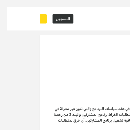
التسجيل
ة في هذه سياسات البرنامج والتي تكون غير معرفة في
من متطلبات انخراط برنامج المشاركين والبند 3 من رخصة
ن لا تنتهي ولا تنطفئ بانتهاء اتفاقية تشغيل برنامج المشاركين. لتفادي الشك وبدون الحد من غرض المادة 6 (ا) من اتفاقية تشغيل برنامج المشاركين، أي خرق لمتطلبات