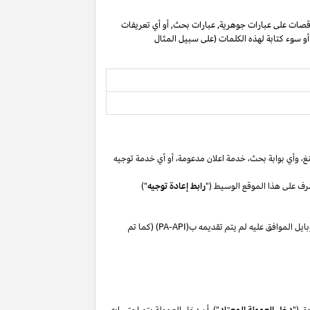
صات على عبارات جوهرية, عبارات بحث, أو أي تعريفات
 أو سوء كتابة لهذه الكلمات (على سبيل المثال
غ،
وأي بوابة
بحث،
خدمة اعلان
مدعومة،
أو
أي خدمة توجيه
رف على هذا الموقع الوسيط ("
رابط إعادة توجيه
")
بايل
الموافق
عليه لم
يتم تقديمه ب(
PA-API
) (كما تم
ق ("
دخل العمولة المعتاد
"). أن دخل العمولة يتم احتسابه