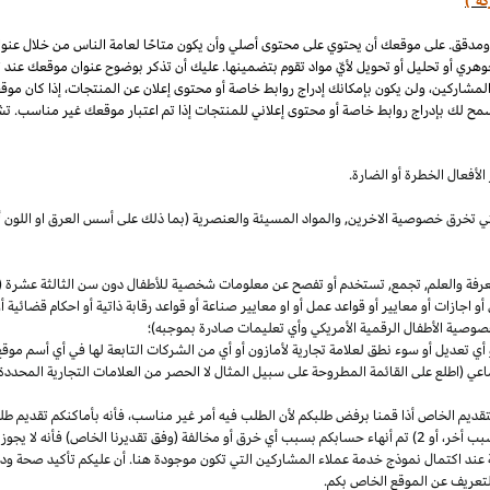
كة")
 ومدقق. على موقعك أن يحتوي على محتوى أصلي وأن يكون متاحًا لعامة الناس من خلال عنو
وهري أو تحليل أو تحويل لأيّ مواد تقوم بتضمينها. عليك أن تذكر بوضوح عنوان موقعك عند
المشاركين، ولن يكون بإمكانك إدراج روابط خاصة أو محتوى إعلان عن المنتجات، إذا كان موق
مح لك بإدراج روابط خاصة أو محتوى إعلاني للمنتجات إذا تم اعتبار موقعك غير مناسب. تشم
لأفعال الخطرة أو الضارة.
والتي تخرق خصوصية
الاخرين,
والمواد المسيئة والعنصرية (بما ذلك على أسس
العرق
او اللون 
معرفة والعلم, تجمع, تستخدم أو تفصح عن معلومات شخصية للأطفال دون سن الثالثة عشرة (ك
 أو اجازات أو معايير أو قواعد عمل أو او معايير صناعة أو قواعد رقابة ذاتية أو احكام قضائ
صوصية الأطفال الرقمية الأمريكي وأي تعليمات صادرة بموجبه)؛
أي تعديل أو سوء نطق لعلامة تجارية لأمازون أو أي من الشركات التابعة لها في أي أسم مو
 (اطلع على القائمة المطروحة على سبيل المثال لا الحصر من العلامات التجارية المحددة)
ديم الخاص أذا قمنا برفض طلبكم لأن الطلب فيه أمر غير
مناسب،
فأنه بأماكنكم تقديم ط
أخر،
أو 2) تم أنهاء حسابكم بسبب أي خرق أو مخالفة (وفق تقديرنا
الخاص)
فأنه لا يجوز
 عند اكتمال نموذج خدمة عملاء المشاركين التي تكون موجودة هنا. أن عليكم تأكيد صحة ود
تعريف عن الموقع الخاص بكم.