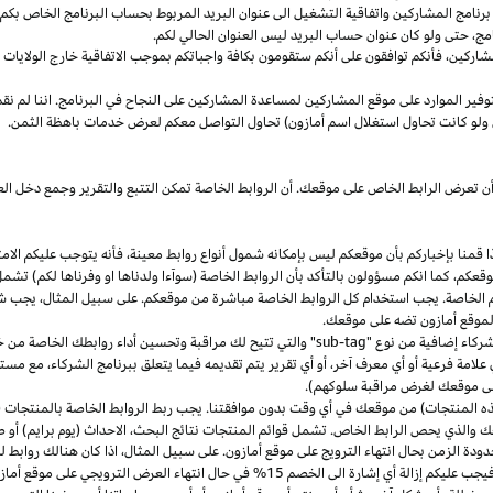
مج المشاركين واتفاقية التشغيل الى عنوان البريد المربوط بحساب البرنامج الخاص بكم. س
مج،
حتى ولو كان عنوان حساب البريد ليس العنوان الحالي لكم.
شاركين،
فأنكم توافقون على أنكم ستقومون بكافة واجباتكم بموجب الاتفاقية
خارج
الولايات 
وفير الموارد على موقع المشاركين لمساعدة المشاركين على النجاح في البرنامج. اننا لم نق
ولو كانت تحاول استغلال اسم أمازون) تحاول التواصل معكم لعرض خدمات باهظة الثمن.
ن تعرض الرابط الخاص على موقعك. أن الروابط الخاصة تمكن التتبع والتقرير وجمع دخل
ا
قمنا بإخباركم بأن موقعكم ليس بإمكانه شمول أنواع روابط
معينة،
فأنه يتوجب عليكم الامت
قعكم،
كما انكم مسؤولون بالتأكد بأن الروابط الخاصة (سوآءا ولدناها او وفرناها لكم) تشم
كم الخاصة. يجب استخدام كل الروابط الخاصة مباشرة من موقعكم. على سبيل
المثال،
يجب شم
 لموقع أمازون تضه على موقعك.
شركاء إضافية من نوع "
sub-tag
" والتي تتيح لك مراقبة وتحسين أداء روابطك الخاصة من 
لامة فرعية أو أي معرف آخر، أو أي تقرير يتم تقديمه فيما يتعلق ببرنامج الشركاء، مع 
لى موقعك لغرض مراقبة سلوكهم).
هذه المنتجات) من موقعك في أي وقت بدون موافقتنا. يجب ربط الروابط الخاصة بالمنتجات (
 والذي يحص الرابط الخاص. تشمل قوائم المنتجات نتائج
البحث،
الاحداث (يوم برايم) أو ص
ودة الزمن بحال انتهاء الترويج على موقع أمازون. على سبيل
المثال،
اذا
كان هنالك روابط 
ب عليكم إزالة أي إشارة الى الخصم 15% في حال انتهاء العرض الترويجي على موقع أمازون.