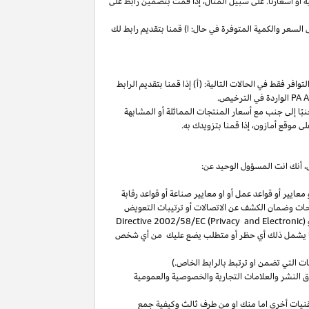
ة
أو
أسعارنا
.
على
سبيل
المثال،
إذا
قمت
بتضمين
رابط
على
لسعر والكمية المتوفرة في حال: ا) قمنا بتقديم رابط لك
فر فقط في الحالات التالية: (أ) إذا قمنا بتقديم الرابط
الواردة في الترخيص
.
بًا
إلى
جنب
مع
أسعار
المنتجات
المماثلة
أو
المشابهة
لى
موقع
أمازون،
إذا
قمنا
بتزويدك
به
.
،
أنك انت المسؤول الوحيد عن:
عايير أو قواعد عمل أو او معايير صناعة أو قواعد رقابة
حات
وضمان الكشف عن الاتصالات أو ترتيبات التعويض
(
Directive 2002/58/EC (Privacy and Electronic
بما يشمل ذلك أي حظر أو متطلب يضع عليك من أي شخص
التي تضمن او ترتبط بالرابط الخاص.)
 النشر والعلامات التجارية والخصوصية والعمومية
نيات أخرى اما منك او من طرف ثالث وكيفية جمع