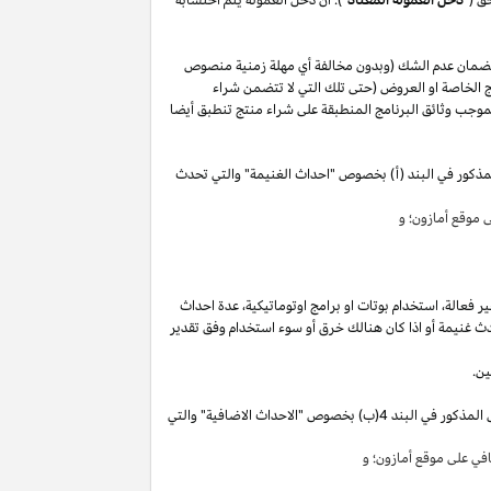
لضمان عدم الشك (وبدون مخالفة أي مهلة زمنية منصوص
 الخاصة او العروض (حتى تلك التي لا تتضمن شراء
وجب وثائق البرنامج المنطبقة على شراء منتج تنطبق أيضا
مذكور في البند (أ) بخصوص "احداث الغنيمة" والتي تحدث
موقع أمازون؛ و
ير
فعالة،
استخدام
بوتات
او برامج
اوتوماتيكية،
عدة احداث
ث غنيمة أو
اذا
كان هنالك خرق أو سوء استخدام وفق تقدير
ين.
"). سوق تقوم بكسب دخل العمولة الخاص المذكور في البند 4(ب) بخصوص "الاحداث الاضافية" والتي
ي على موقع أمازون؛ و