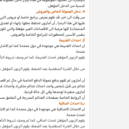
كنسبة من الدخل المؤهل.
4. دخل العمولة الخاص والعروض
من وقت الى
اخر،
قد نقوم بعرض برامج خاصة او عروض التي 
عليها في هذا
البند
)
,
أن أمازون تحتفظ بحقها بإنهاء او تعدي
المنتجات) كلها عرضة الى الاقصاءات
الغير مؤهلة
والتي تكون
بنفس الأسس كمحظورات للبرامج الخاصة والعروض.
أ). احداث الغنيمة
ان احداث الغنيمة هي موجودة في دول محددة كما تم الاشار
عندما:
يقوم الزبون المؤهل لحدث
الغنيمة،
كما تم وصف شروط الت
من خلال الفترة المنقضية بعد
الضغط،
يقوم الزبون المؤهل ب
أن أمازون لم تقوم بدفع عمولة الدفع الخاصة في حال تم ا
غنائم من قبل شخص
واحد،
احداث غنائم
متكررة،
وأحداث غنا
أمازون منفردة لوحدها وفي كل حالة فردية.
أن الروابط الخاصة بصفحات الغنائم المدرجة في الملحق مس
ب) احداث اضافية
ان الاحداث الاضافية هي موجودة في دول محددة كما تم الاشار
تحدث عندما:
يقوم الزبون المؤهل لحدث
اضافي،
كما تم وصف شروط التأ
من خلال الفترة المنقضية بعد
الضغط،
يقوم الزبون المؤهل 