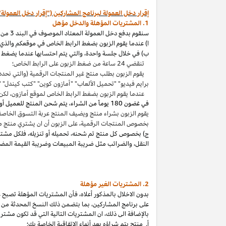
إقرار دخل العمولة لبرنامج المشاركين ("إقرار دخل العمولة"
1. المشتريات المؤهلة والدخل مؤهل
سنقوم بدفع دخل العمولة المعتاد الموصوف في البند 3 من إقرار دخل العمولة هذا بالاتصال مع المشتريات المؤهلة
ا) عندما يقوم الزبون بضغط الرابط الخاص في موقعكم والذي ي
ب) في خلال جلسة واحدة
،
والتي يتم احتسابها عندما يضغط ا
تنقضي 24 ساعة من ضغط الزبون على الرابط الخاص؛
يقوم الزبون بطلب منتج غير المنتجات الرقمية (والتي نحدد
برايم فيديو" "تحميل الألعاب" "أمازون كوين" "كتب
كيندل
" 
عندما يقوم الزبون بضغط الرابط الخاص لموقع أمازون
،
لكن 
في غضون
180 يوماً من الشراء، يتم شحن المنتج للعميل أو بثه أو تنزيله من قبله، ودفعه لثمنه
يقوم الزبون بشراء منتج ويضيف المنتج عربة التسوق الخاصة به واكمال الطلب خلال 89 يوما كموعد أقصاه
بخصوص المنتجات الرقمية
،
على الزبون أن ان يشتري منتج م
ج) بخصوص كل منتج تم شحنه
،
تحميله أو تنزيله
،
فلكل مشتر
النقل
،
والضرائب مثل ضريبة المبيعات وضريبة القيمة المضا
2. المشتريات
الغير مؤهلة
بدون الاخلال بالمذكور أعلاه
،
فأن المشتريات المؤهلة تصبح غير
على برنامج
المشاركين،
بما بتضمن ذلك النسخ المحدثة من ات
بالإضافة الى ذلك
،
ان المشتريات التالية التي قد تكون مشتر
أ. منتج يتم
شراؤه
بعد أنهاء الاتفاقية الخاصة بك؛