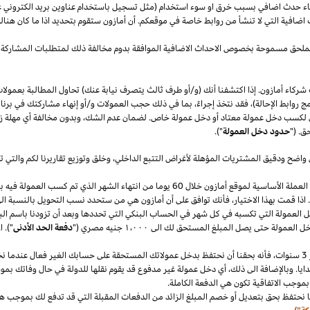
قصاء حدث اضافي بسبب خرق او سوء استخدام (مثل تسجيل باستخدام عناوين بريد الكتروني 
اضافية التي لا تنشأ من روابط خاصة في موقعكم. أن أمازون ستقوم بتحديد
اذا
ما كان هنا
الملحق مسموحة بخصوص الاحداث الاضافية الموافقة بدوم مخالفة ذلك لمتطلبات المشاركة 
شركاء أمازون. إذا اكتشفنا أنك (و/أو طرف ثالث يتصرف نيابة عنك) تحاول المطالبة بعمولا
ج روابط الإحالة)، فقد نتخذ إجراءً، بما في ذلك حجب العمولات و/أو إنهاء مشاركتك في برنا
 لكسب دخل عمولة معتاد أو دخل عمولة خاص. لضمان عدم
الشك،
وبدون مخالفة أي مهلة
ز
ق. ("
حدود دخل العمولة
").
 واضح ودقيق المشتريات المؤهلة لأغراض التتبع
الداخلي،
وخلق وتوزيع تقاريرنا لكم والتي 
سنقوم بدفع دخل العمولة المعتاد ودخل العمولة الخاص في العملة الأساسية لموقع أمازون خلال 60 يو
.
اذا
قمت بهذا
الاختيار،
فأنك توافق على أن أمازون هي من ستحدد نسب التحويل بالنسبة الى
دخل العمولة التي تكسبه في كل شهر في الحساب البنكي التي تحددها وبعد أن تزودنا باسم
الب
دخل العمولة حتى يصل المبلغ المستحق لك الى
١٬٠٠٠
جنيه
مصري
("
دفعة الحد الأدنى
")
.
ا
سنوات،
فأنه بحقنا أن نحتفظ بدخل عمولاتك المستحقة على حسابك
الغير فعال
عندما نخ
ايا. وبالإضافة الى
ذلك،
أي دخل عمولة غير مدفوع قد يقوم نقلها للدولة في حال وفاتك بموجب
بموجب الاتفاقية تكون هي الدفعة الكاملة.
 نحتفظ بحق بتعديل أو خصم المبلغ الزائد من الدفعات المقبلة التي قد تدفع لك بموجب هذه