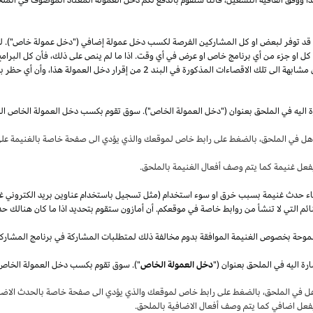
قد توفر لبعض او كل المشاركين الفرصة لكسب دخل عمولة إضافي ("دخل عمولة خاص"). 
ل كل او جزء من أي برنامج خاص او عرض في أي وقت.
اذا
ما لم ينص على
ذلك،
فأن كل البرامج
 مشابهة الى تلك الاقصاءات المذكورة في البند
2
من إقرار دخل العمولة
هذا،
وأن أي حظر بم
ة اليه في الملحق بعنوان ("دخل العمولة الخاص"). سوق تقوم بكسب دخل العمولة الخاص ال
أهل في
الملحق،
بالضغط على رابط خاص لموقعك والذي يؤدي الى صفحة خاصة بالغنيمة على 
فعل غنيمة كما يتم وصف أفعال الغنيمة بالملحق
.
قصاء حدث غنيمة بسبب خرق او سوء استخدام (مثل تسجيل باستخدام عناوين بريد الكتروني غ
ئم التي لا تنشأ من روابط خاصة في موقعكم. أن أمازون ستقوم بتحديد
اذا
ما كان هنالك حد
موحة بخصوص الغنيمة الموافقة بدوم مخالفة ذلك لمتطلبات المشاركة في برنامج المشارك
ة اليه في الملحق بعنوان ("
دخل العمولة الخاص
هل في
الملحق،
بالضغط على رابط خاص لموقعك والذي يؤدي الى صفحة خاصة بالحدث الاضاف
بفعل اضافي كما يتم وصف أفعال الاضافية بالملحق
.