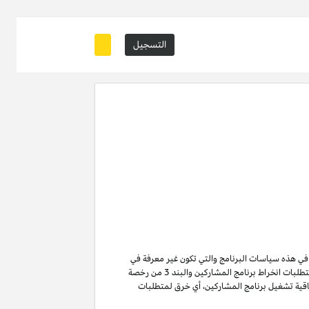
التسجيل
ة في هذه سياسات البرنامج والتي تكون غير معرفة في
من متطلبات انخراط برنامج المشاركين والبند 3 من رخصة
ن لا تنتهي ولا تنطفئ بانتهاء اتفاقية تشغيل برنامج المشاركين. لتفادي الشك وبدون الحد من غرض المادة 6 (ا) من اتفاقية تشغيل برنامج المشاركين، أي خرق لمتطلبات