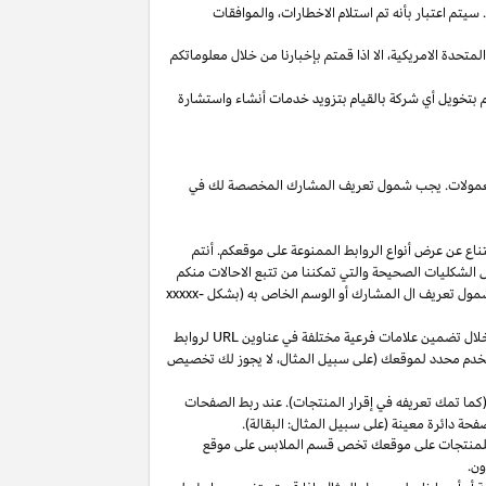
يتم اعتبار بأنه تم استلام
الاخطارات،
والموافقات
المتحدة
الامريكية،
الا
اذا
قمتم بإخبارنا من خلال معلوماتكم
م بتخويل أي شركة بالقيام بتزويد خدمات أنشاء واستشارة
 العمولات. يجب شمول تعريف المشارك المخصصة لك في
ناع عن عرض أنواع الروابط الممنوعة على موقعكم. أنتم
ل الشكليات الصحيحة والتي تمكننا من تتبع الاحالات منكم
ول تعريف ال المشارك أو الوسم الخاص به (بشكل
xxxxx-
خلال تضمين علامات فرعية مختلفة في عناوين
URL
لروابط
مستخدم محدد لموقعك (على سبيل المثال، لا يجوز لك تخصيص
كما تمك تعريفه في إقرار المنتجات). عند ربط الصفحات
فحة دائرة معينة (على سبيل المثال: البقالة).
للمنتجات على موقعك تخص قسم الملابس على موقع