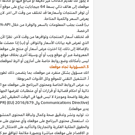
لا
يجوز
لك
تقديم
ادعاءات
غير
دقيقة
أو
مبالغ
فيها
أو
خادعة
أ
موقعك
إلى
هاتف
ذكي
بسعة
64
جيجابايت
يباع
على
موقع
أ
أن توفر المنتجات وأسعارها قد تختلف من وقت الى اخر. لان
يعرض السعر والكمية المتاحة.
ب) قمت بجلب المعلومات بالسعر والوفرة من خلال
PA-API
الرخصة.
قد تختلف أسعار المنتجات وتوافرها من وقت لآخر. نظرًا لأن أ
الذي تعرض فيه بيانات الأسعار والتوافر، أو (ب) إذا حصلت عل
بالإضافة
إلى
ذلك،
إذا
اخترت
عرض
أسعار
أي
منتج
على
موقع
المعروضة
عبر
أي
موقع
ويب
أو
أي
وسيلة
أخرى
بخلاف
موقع
ليس
بأمكانك
وضع روابط خاصة على أمازون أو الرط لموقعك 
3.المسؤولية تجاه موقعك
انك
مسؤول بشكل منفرد عن
موقعك،
بما يتضمن ذلك تطوي
أ. التشغيل التقني للموقع وكل الأدوات المربوطة؛
ب. عرض الروابط الخاصة ومحتوى البرنامج على موقعك مع الامتث
ذاتية أو احكام قضائية أو قرارات أو أي متطلبات تفرضها ال
بطريقة واضحة وموجزة لا لبس فيها في الوقت الحقيقي
(على
) وال
Communications Directive
DPR) (EU) 2016/679
يدير موقعك).
ت. توليد ونشر وتدقيق صحة وكمال ولباقة المحتوى المنشو
ث. استعمال محتوى البرنامج على موقعك وأي محتوى على موق
والحقوق الملكية الفكرية والتجارية) والتأكيد على الامتثال ال
ج. الافصاح على موقعك مباشرة وبصورة ملائمة تتوافق مع ك