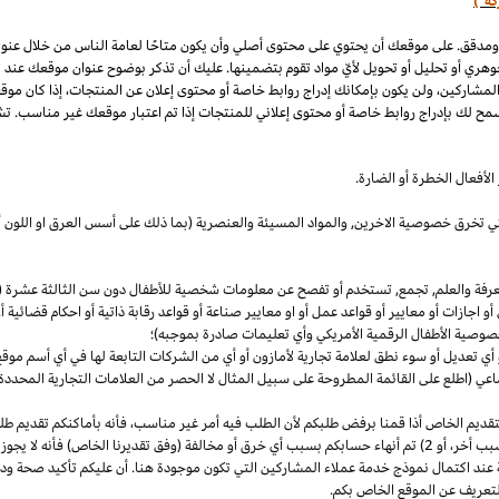
كة")
 ومدقق. على موقعك أن يحتوي على محتوى أصلي وأن يكون متاحًا لعامة الناس من خلال عنو
وهري أو تحليل أو تحويل لأيّ مواد تقوم بتضمينها. عليك أن تذكر بوضوح عنوان موقعك عند
المشاركين، ولن يكون بإمكانك إدراج روابط خاصة أو محتوى إعلان عن المنتجات، إذا كان موق
مح لك بإدراج روابط خاصة أو محتوى إعلاني للمنتجات إذا تم اعتبار موقعك غير مناسب. تشم
لأفعال الخطرة أو الضارة.
والتي تخرق خصوصية
الاخرين,
والمواد المسيئة والعنصرية (بما ذلك على أسس
العرق
او اللون 
معرفة والعلم, تجمع, تستخدم أو تفصح عن معلومات شخصية للأطفال دون سن الثالثة عشرة (ك
 أو اجازات أو معايير أو قواعد عمل أو او معايير صناعة أو قواعد رقابة ذاتية أو احكام قضائ
صوصية الأطفال الرقمية الأمريكي وأي تعليمات صادرة بموجبه)؛
أي تعديل أو سوء نطق لعلامة تجارية لأمازون أو أي من الشركات التابعة لها في أي أسم مو
 (اطلع على القائمة المطروحة على سبيل المثال لا الحصر من العلامات التجارية المحددة)
ديم الخاص أذا قمنا برفض طلبكم لأن الطلب فيه أمر غير
مناسب،
فأنه بأماكنكم تقديم ط
أخر،
أو 2) تم أنهاء حسابكم بسبب أي خرق أو مخالفة (وفق تقديرنا
الخاص)
فأنه لا يجوز
 عند اكتمال نموذج خدمة عملاء المشاركين التي تكون موجودة هنا. أن عليكم تأكيد صحة ود
تعريف عن الموقع الخاص بكم.