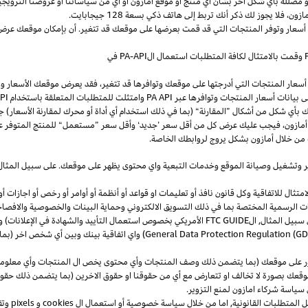
و
مضللة
بأي
شكل
آخر
بشأن
أي
منتج
أو
موقع
أمازون
أو
أي
من
سياساتنا
أو
عروضنا
الترويجي
مازون،
فلا
يجوز
لك
ذكر
أنك
تربط
إلى
هاتف
ذكي
بسعة
128
جيجابايت
.
 أسعار وتوفر المنتجات التي قد قمت بعرضها على موقعك قد تتغير. أن بإمكان موقعك عرض ا
وقمت بالامتثال لكافة المتطلبات استعمال
ال
-API
PA
في
سعار المنتجات التي أدرجتها على موقعك وتوافرها قد تتغير، فقد يعرض موقعك الأسعار والتوا
ى بيانات أسعار المنتجات وتوافرها عبر
PA API
وامتثلت للمتطلبات المتعلقة باستخدام
PA API
ك
بأي
شكل
من
أشكال
”
المقارنة
“
(
بما
في
ذلك
استخدام
أي
أداة
أو
محرك
لمقارنة
الأسعار
)
جن
أمازون،
فيجب
عليك
عرض
كل
من
أقل
سعر
’
جديد
‘
وأقل
سعر
”
مستعمل
“
للمنتج
المتوفر
ع
من خلال أمازون بشكل يروج لروابطك الخاصة.
ر
وتشغيل
وصيانة الموقع وخدمات التبعية واي محتوى يظهر على موقعك. على سبيل
المثال
ال للاتفاقية وكل قانون نافذ أو تعليمات او قواعد أو أنظمة أو أوامر أو رخص أو اجازات أو م
جهات الرسمية المختصة بما في ذلك التسويق الالكتروني وحماية البينات والخصوصية
والافصا
 سبيل المثال, ال
FTC GUIDE
الأمريكي بخصوص استعمال التأييد والشهادة في الإعلانات) و 
General Data Protection Regulation (G
) واي اتفاقية بينك وبين أي شخص اخر (
ر على موقعك (بما يتضمن ذلك وصف المنتجات وأي محتوى يخص ال المنتجات وأي معلومات 
عك بصورة لا تخالف او تتعارض مع أي من حقوقنا او حقوق الاخرين (بما يتضمن ذلك حقوق
ى سياسة شركاء امازون لمنع التزوير.
ل المتطلبات القانونية, اما من خلال سياسة خصوصية أو استعمال ال
cookies
و
pixels
و
تق