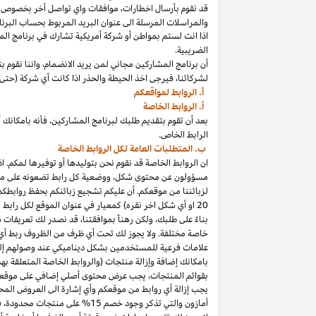
قد نقوم بأرسال
اخطارات،
موافقات واي تواصل أخر بخصوص برنا
والمراسلات المرسلة الى عنوان البريد المربوط بحساب
البرنا
اذا
انت لستم بمواطن أو شركة أمريكية تشارك في برنامج
الم
الضريبية.
أن برنامج المشاركين مجاني لمن يريد
الانضمام،
واننا
نقوم بت
لشركائنا،
فيرجى اخذ الحيطة والحذر
اذا
كانت أي شركة (حتى 
أ. الروابط لمواقعكم
أ. الروابط الخاصة
بعد أن تقوم بتقديم طلبك لبرنامج
المشاركين،
فأنه
ب
ا
مكانك
أ
الرابط الخاص.
ب. المتطلبات العامة لكل الروابط الخاصة
ان الروابط الخاصة قد نقوم نحن بتوليدها أو توفيرها لمكم.
اذ
مسؤولون عن محتوى
شكل،
ووضعية كل رابط تضعونه على
مو
لزبائننا من موقعكم. أن عليكم تشجيع زبائنكم بحفظ روابط
20
او أي شكل اخر نقره) كمعيار في عنوان الموقع لكل رابط
بناءً على طلبك، ولكن رهناً بموافقتنا، قد نصدر لك تعريفات 
خاصة مختلفة. ولا يجوز لك تحت أي ظرف من الظروف ربط أي ع
علامات فرعية للمستخدمين بشكل ديناميكي عند وصولهم إ
ب
ا
مكانك
إضافة وإزالة منتجات (والروابط الخاصة المتعلقة ب
بقوائم
المنتجات،
يجب عرض محتوى
أصلي
إضافي على موقعك
يجب إزالة أي روابط من موقعكم وأي إشارة الى العروض المحد
أمازون والتي تذكر وجود خصم
15% على منتجات
محدودة،
فيج