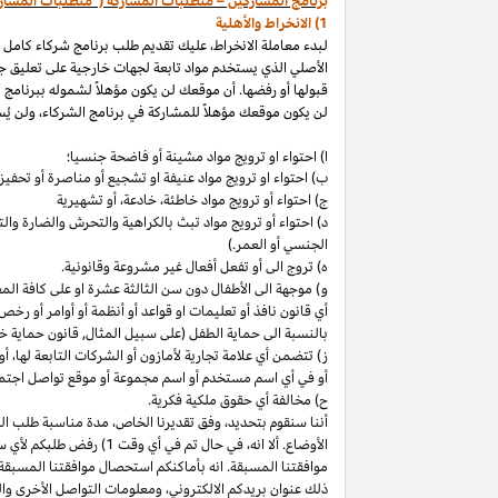
برنامج المشاركين – متطلبات المشاركة ("متطلبات المشار
1) الانخراط والأهلية
لبدء معاملة الانخراط، عليك تقديم طلب برنامج شركاء كامل
الأصلي الذي يستخدم مواد تابعة لجهات خارجية على تعليق ج
قبولها أو رفضها. أن موقعك لن يكون مؤهلاً لشموله ببرنامج 
لن يكون موقعك مؤهلاً للمشاركة في برنامج الشركاء، ولن يُس
ا) احتواء او ترويج مواد مشينة أو فاضحة جنسيا؛
ب)
احتواء
او
ترويج مواد
عنيفة او تشجيع أو مناصرة أو تحفيز ا
ج) احتواء أو ترويج مواد
خاطئة،
خادعة،
أو تشهيرية
د) احتواء أو ترويج مواد تبث بالكراهية والتحرش والضارة 
الجنسي أو العمر.)
ه) تروج الى أو تفعل أفعال غير مشروعة وقانونية.
و) موجهة الى الأطفال دون سن الثالثة عشرة او على كافة ال
أي قانون نافذ أو تعليمات او قواعد أو أنظمة أو أوامر أو رخص
بالنسبة الى حماية الطفل (على سبيل المثال, قانون حماية خ
ز) تتضمن أي علامة تجارية لأمازون أو الشركات التابعة
لها،
أو 
أو في أي اسم
مستخدم أو اسم مجموعة أو موقع تواصل اجتماعي
ح) مخالفة أي حقوق ملكية فكرية.
أننا سنقوم
بتحديد،
وفق تقديرنا
الخاص،
مدة مناسبة طلب التق
الأوضاع. ألا
انه،
في حال تم في أي وقت 1) رفض طلبكم لأي سبب
موافقتنا المسبقة. انه بأماكنكم استحصال موافقتنا المسبقة
ذلك عنوان بريدكم
الالكتروني،
ومعلومات التواصل الأخرى وال