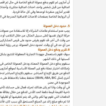
أن أمازون لم تقوم بدفع عمولة الدفع الخاصة في حال تم ا
اضافية من قبل شخص
واحد،
احداث اضافية
متكررة،
وأحداث 
تقدير أمازون منفردة لوحدها وفي كل حالة فردية.
أن الروابط الخاصة بصفحات الاحداث الاضافية المدرجة في 
5. حدود دخل العمولة
يجب عدم استخدام علامات الشركاء إلا للاستفادة من عمولات 
حركة الزوار نفسها (على سبيل المثال، من خلال التلاعب أو دم
من وقت الى
أخر،
قد نقوم بفرض حدود على فرص المشاركين
من أي حد في أي وقت. لحدود دخل
العمولة،
يرجى رؤية الملح
6.تقرير ودفع دخل العمولة
سوف نقوم باستعمال جهودنا التجارية المعقولة للتتبع بشكل
كسبتها في ذلك الشهر.
بإمكانك اختيار عملة دفع غير العملة الأساسية لموقع أمازون
الدفع عن طريق الإيداع المباشر. سنقوم بالإيداع المباشر ل
أخرى (مثل
BIC
,
ABA
,
IBAN
) نحتفظ بحقنا بالاحتفاظ على 
الموجودة
في
مصر
.
في أي وقت
واذا
لم يكن هنالك تحرك فعال على حسابك لأخر 3
ناحية القيمة قيمة دفعة الحد الأدنى للدفع من خلال بطاقة هد
الدفعات التي نقوم بها
لكم،
والتي قد يتم تخفيضها أو تقليلها 
اذا
تم دفع مبلغ زائد عن المبلغ المستحق لأي سبب
كان،
فأننا