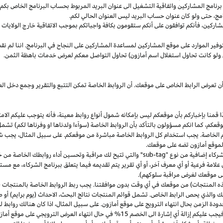
مج المشاركين واتفاقية التشغيل الى عنوان البريد المربوط بحساب البرنامج الخاص بكم. س
مج،
حتى ولو كان عنوان حساب البريد ليس العنوان الحالي لكم.
شاركين،
فأنكم توافقون على أنكم ستقومون بكافة واجباتكم بموجب الاتفاقية
خارج
الولايات 
وفير الموارد على موقع المشاركين لمساعدة المشاركين على النجاح في البرنامج. اننا لم نق
ولو كانت تحاول استغلال اسم أمازون) تحاول التواصل معكم لعرض خدمات باهظة الثمن.
ن تعرض الرابط الخاص على موقعك. أن الروابط الخاصة تمكن التتبع والتقرير وجمع دخل
ا
قمنا بإخباركم بأن موقعكم ليس بإمكانه شمول أنواع روابط
معينة،
فأنه يتوجب عليكم الامت
قعكم،
كما انكم مسؤولون بالتأكد بأن الروابط الخاصة (سوآءا ولدناها او وفرناها لكم) تشم
كم الخاصة. يجب استخدام كل الروابط الخاصة مباشرة من موقعكم. على سبيل
المثال،
يجب شم
 لموقع أمازون تضه على موقعك.
شركاء إضافية من نوع "
sub-tag
" والتي تتيح لك مراقبة وتحسين أداء روابطك الخاصة من 
لامة فرعية أو أي معرف آخر، أو أي تقرير يتم تقديمه فيما يتعلق ببرنامج الشركاء، مع 
لى موقعك لغرض مراقبة سلوكهم).
هذه المنتجات) من موقعك في أي وقت بدون موافقتنا. يجب ربط الروابط الخاصة بالمنتجات (
 والذي يحص الرابط الخاص. تشمل قوائم المنتجات نتائج
البحث،
الاحداث (يوم برايم) أو ص
ودة الزمن بحال انتهاء الترويج على موقع أمازون. على سبيل
المثال،
اذا
كان هنالك روابط 
ب عليكم إزالة أي إشارة الى الخصم 15% في حال انتهاء العرض الترويجي على موقع أمازون.