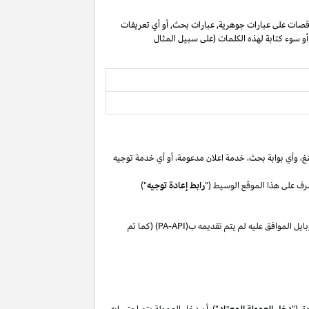
صات على عبارات جوهرية, عبارات بحث, أو أي تعريفات
 أو سوء كتابة لهذه الكلمات (على سبيل المثال
غ،
وأي بوابة
بحث،
خدمة اعلان
مدعومة،
أو
أي خدمة توجيه
رف على هذا الموقع الوسيط ("
رابط إعادة توجيه
")
بايل
الموافق
عليه لم
يتم تقديمه ب(
PA-API
) (كما تم
ق ("
دخل العمولة المعتاد
"). أن دخل العمولة يتم احتسابه