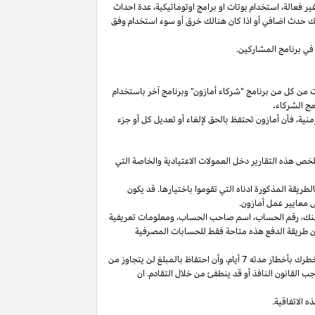
غير
فعالة،
استخدام
بوتات
او برامج
اوتوماتيكية،
عدة احداث
لك حدث اضافي أو
اذا
كان هنالك خرق أو سوء استخدام وفق
في برنامج المشاركين.
ت من كل من برنامج "شركاء أمازون" وبرنامج آخر باستخدام
مج الشركاء
.
منية،
فأن أمازون تحتفظ بالحق لإلغاء أو تعديل كل أو جزء
تلخص هذه التقارير دخل العمولات الاعتيادية والخاصة التي
ما من انتهاء الشهر الذي تم كسب العمولة فيه بالطريقة المذكورة ادناه التي تقوموا باختيارها. قد يكون
 معايير عمل أمازون.
نك،
رقم
الحساب،
اسم صاحب
الحساب،
ومعلومات تعريفية
ن
طريقة
الدفع
هذه
متاحة
فقط
للحسابات
المصرفية
طرك بأخطار مدته 7
أيام،
وأن احتفاظ بالمبلغ لن يتجاوز من
 القانون النافذ أو قد ينطفئ من خلال التقادم. ان
 الاتفاقية.