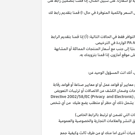
ة
أو
أسعارنا
.
على
سبيل
المثال،
إذا
قمت
بتضمين
رابط
على
لسعر والكمية المتوفرة في حال: ا) قمنا بتقديم رابط لك
فر فقط في الحالات التالية: (أ) إذا قمنا بتقديم الرابط
الواردة في الترخيص
.
بًا
إلى
جنب
مع
أسعار
المنتجات
المماثلة
أو
المشابهة
لى
موقع
أمازون،
إذا
قمنا
بتزويدك
به
.
،
أنك انت المسؤول الوحيد عن:
عايير أو قواعد عمل أو او معايير صناعة أو قواعد رقابة
حات
وضمان الكشف عن الاتصالات أو ترتيبات التعويض
(
Directive 2002/58/EC (Privacy and Electronic
بما يشمل ذلك أي حظر أو متطلب يضع عليك من أي شخص
التي تضمن او ترتبط بالرابط الخاص.)
 النشر والعلامات التجارية والخصوصية والعمومية
نيات أخرى اما منك او من طرف ثالث وكيفية جمع