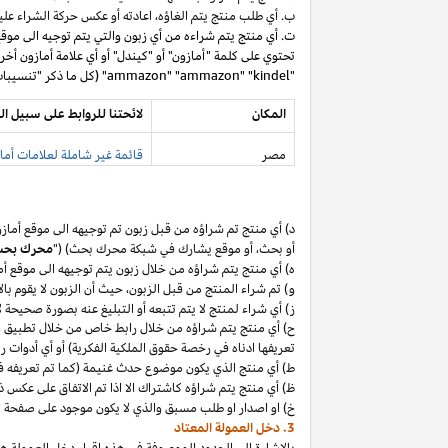
ب. أي طلب منتج يتم
الغاؤه،
اعادته أو عكس حركة الشراء عليه
ت. أي منتج يتم شراءه من أي زبون والتي يتم توجيه الى موق
تحتوي على كلمة "أمازون" أو "كيندل" أو أي علامة أمازون أخر
"ammazon" "ammazon" "kindel" (كل ما ذكر "تنسيبات مدفوعة محظورة").
المكان
لائحتنا للروابط على سبيل ال
مصر
قائمة غير شاملة لعلامات أماز
د) أي منتج تم
شراؤه
من قبل زبون تم توجيهه الى موقع أماز
أو
بحث،
أو موقع يشارك في شبكة محرك بحث) ("
محرك بح
ه) أي منتج يتم
شراؤه
من خلال زبون يتم توجيهه الى موقع أ
و) تم شراء المنتج من قبل
الزبون،
حيث
أن
الزبون لا يقوم بال
ز) أي شراء لمنتج لا يتم تتبعه أو التبليغ عنه بصورة صحيحة
ح) أي منتج يتم
شراؤه
من خلال رابط خاص من خلال تطبيق
م
تعريفها ادناه في رخصة حقوق الملكية الفكرية) أو أي أدوات 
ط) أي منتج الذي يكون موضوع حدث غنيمة (كما تم تعريفه في البند 4(أ) من إقرار د
ظ) أي منتج يتم
شراؤه
كاشتراك الا
اذا
تم الاتفاق على عكس ذ
خ) او اصدار او طلب مسبق والذي لا يكون موجود على صفحة ا
3. دخل العمولة المعتاد
بالإشارة الى الحدود الموصوفة في هذه إقرار دخل العمولة هذ