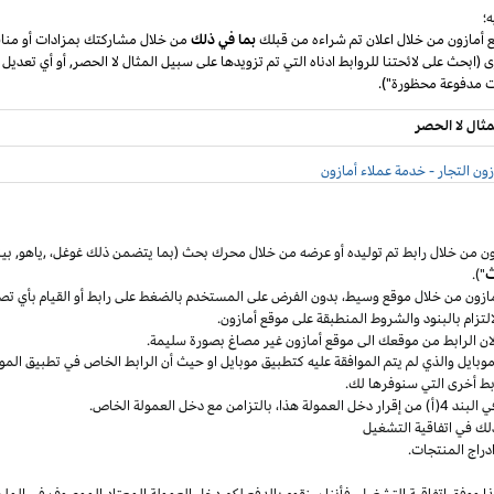
؛
ع أمازون من خلال اعلان تم شراءه من قبلك
بما في ذلك
من خلال مشاركتك بمزادات أو مناق
ى (ابحث على لائحتنا للروابط ادناه التي تم تزويدها على سبيل المثال لا الحصر, أو أي تعديل
مثال لا الحصر
ون التجار - خدمة عملاء أمازون
ون من خلال رابط تم توليده أو عرضه من خلال محرك بحث (بما يتضمن ذلك
غوغل
،
,ياهو,
بين
ث
").
مازون من خلال موقع
وسيط،
بدون الفرض على المستخدم بالضغط على رابط أو القيام بأي تص
التزام بالبنود
والشروط المنطبقة
على موقع أمازون.
 لان الرابط من موقعك الى موقع أمازون غير مصاغ بصورة سليمة.
وبايل
والذي لم يتم الموافقة عليه كتطبيق
موبايل
او حيث
أن
الرابط الخاص في تطبيق
المو
ربط أخرى التي سنوفرها لك.
خل العمولة
هذا،
بالتزامن مع دخل العمولة الخاص.
لك في اتفاقية التشغيل
دراج المنتجات.
ا ووفق اتفاقية
التشغيل،
فأننا سنقوم بالدفع لكم دخل العمولة المعتاد الموصوف في الملح