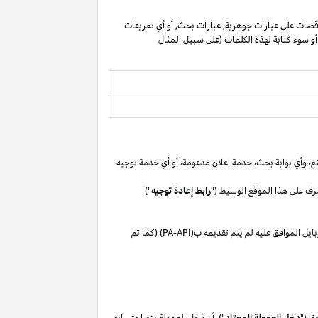
صات على عبارات جوهرية, عبارات بحث, أو أي تعريفات
 أو سوء كتابة لهذه الكلمات (على سبيل المثال
غ،
وأي بوابة
بحث،
خدمة اعلان
مدعومة،
أو
أي خدمة توجيه
رف على هذا الموقع الوسيط ("
رابط إعادة توجيه
")
بايل
الموافق
عليه لم
يتم تقديمه ب(
PA-API
) (كما تم
ق ("
دخل العمولة المعتاد
"). أن دخل العمولة يتم احتسابه