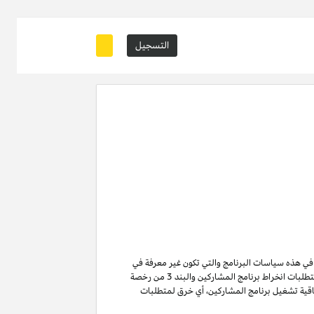
التسجيل
ة في هذه سياسات البرنامج والتي تكون غير معرفة في
من متطلبات انخراط برنامج المشاركين والبند 3 من رخصة
ن لا تنتهي ولا تنطفئ بانتهاء اتفاقية تشغيل برنامج المشاركين. لتفادي الشك وبدون الحد من غرض المادة 6 (ا) من اتفاقية تشغيل برنامج المشاركين، أي خرق لمتطلبات