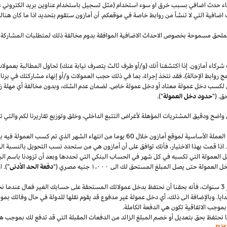
قصاء حدث اضافي بسبب خرق او سوء استخدام (مثل تسجيل باستخدام عناوين بريد الكتروني 
اضافية التي لا تنشأ من روابط خاصة في موقعكم. أن أمازون ستقوم بتحديد
اذا
ما كان هنا
الملحق مسموحة بخصوص الاحداث الاضافية الموافقة بدوم مخالفة ذلك لمتطلبات المشاركة 
شركاء أمازون. إذا اكتشفنا أنك (و/أو طرف ثالث يتصرف نيابة عنك) تحاول المطالبة بعمولا
ج روابط الإحالة)، فقد نتخذ إجراءً، بما في ذلك حجب العمولات و/أو إنهاء مشاركتك في برنا
 لكسب دخل عمولة معتاد أو دخل عمولة خاص. لضمان عدم
الشك،
وبدون مخالفة أي مهلة
ز
ق. ("
حدود دخل العمولة
").
 واضح ودقيق المشتريات المؤهلة لأغراض التتبع
الداخلي،
وخلق وتوزيع تقاريرنا لكم والتي 
سنقوم بدفع دخل العمولة المعتاد ودخل العمولة الخاص في العملة الأساسية لموقع أمازون خلال 60 يو
.
اذا
قمت بهذا
الاختيار،
فأنك توافق على أن أمازون هي من ستحدد نسب التحويل بالنسبة الى
دخل العمولة التي تكسبه في كل شهر في الحساب البنكي التي تحددها وبعد أن تزودنا باسم
الب
دخل العمولة حتى يصل المبلغ المستحق لك الى
١٬٠٠٠
جنيه
مصري
("
دفعة الحد الأدنى
")
.
ا
سنوات،
فأنه بحقنا أن نحتفظ بدخل عمولاتك المستحقة على حسابك
الغير فعال
عندما نخ
ايا. وبالإضافة الى
ذلك،
أي دخل عمولة غير مدفوع قد يقوم نقلها للدولة في حال وفاتك بموجب
بموجب الاتفاقية تكون هي الدفعة الكاملة.
 نحتفظ بحق بتعديل أو خصم المبلغ الزائد من الدفعات المقبلة التي قد تدفع لك بموجب هذه