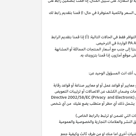
ة
أو
أسعارنا
.
على
سبيل
المثال،
إذا
قمت
بتضمين
رابط
على
لسعر والكمية المتوفرة في حال: ا) قمنا بتقديم رابط لك
فر فقط في الحالات التالية: (أ) إذا قمنا بتقديم الرابط
الواردة في الترخيص
.
بًا
إلى
جنب
مع
أسعار
المنتجات
المماثلة
أو
المشابهة
لى
موقع
أمازون،
إذا
قمنا
بتزويدك
به
.
،
أنك انت المسؤول الوحيد عن:
عايير أو قواعد عمل أو او معايير صناعة أو قواعد رقابة
حات
وضمان الكشف عن الاتصالات أو ترتيبات التعويض
(
Directive 2002/58/EC (Privacy and Electronic
بما يشمل ذلك أي حظر أو متطلب يضع عليك من أي شخص
التي تضمن او ترتبط بالرابط الخاص.)
 النشر والعلامات التجارية والخصوصية والعمومية
نيات أخرى اما منك او من طرف ثالث وكيفية جمع