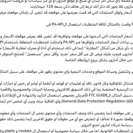
و
مضللة
بأي
شكل
آخر
بشأن
أي
منتج
أو
موقع
أمازون
أو
أي
من
سياساتنا
أو
عروضنا
الترويجي
مازون،
فلا
يجوز
لك
ذكر
أنك
تربط
إلى
هاتف
ذكي
بسعة
128
جيجابايت
.
 أسعار وتوفر المنتجات التي قد قمت بعرضها على موقعك قد تتغير. أن بإمكان موقعك عرض ا
وقمت بالامتثال لكافة المتطلبات استعمال
ال
-API
PA
في
سعار المنتجات التي أدرجتها على موقعك وتوافرها قد تتغير، فقد يعرض موقعك الأسعار والتوا
ى بيانات أسعار المنتجات وتوافرها عبر
PA API
وامتثلت للمتطلبات المتعلقة باستخدام
PA API
ك
بأي
شكل
من
أشكال
”
المقارنة
“
(
بما
في
ذلك
استخدام
أي
أداة
أو
محرك
لمقارنة
الأسعار
)
جن
أمازون،
فيجب
عليك
عرض
كل
من
أقل
سعر
’
جديد
‘
وأقل
سعر
”
مستعمل
“
للمنتج
المتوفر
ع
من خلال أمازون بشكل يروج لروابطك الخاصة.
ر
وتشغيل
وصيانة الموقع وخدمات التبعية واي محتوى يظهر على موقعك. على سبيل
المثال
ال للاتفاقية وكل قانون نافذ أو تعليمات او قواعد أو أنظمة أو أوامر أو رخص أو اجازات أو م
جهات الرسمية المختصة بما في ذلك التسويق الالكتروني وحماية البينات والخصوصية
والافصا
 سبيل المثال, ال
FTC GUIDE
الأمريكي بخصوص استعمال التأييد والشهادة في الإعلانات) و 
General Data Protection Regulation (G
) واي اتفاقية بينك وبين أي شخص اخر (
ر على موقعك (بما يتضمن ذلك وصف المنتجات وأي محتوى يخص ال المنتجات وأي معلومات 
عك بصورة لا تخالف او تتعارض مع أي من حقوقنا او حقوق الاخرين (بما يتضمن ذلك حقوق
ى سياسة شركاء امازون لمنع التزوير.
ل المتطلبات القانونية, اما من خلال سياسة خصوصية أو استعمال ال
cookies
و
pixels
و
تق