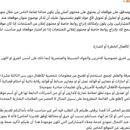
كة")
 ومدقق. على موقعك أن يحتوي على محتوى أصلي وأن يكون متاحًا لعامة الناس من خلال عنو
وهري أو تحليل أو تحويل لأيّ مواد تقوم بتضمينها. عليك أن تذكر بوضوح عنوان موقعك عند
المشاركين، ولن يكون بإمكانك إدراج روابط خاصة أو محتوى إعلان عن المنتجات، إذا كان موق
مح لك بإدراج روابط خاصة أو محتوى إعلاني للمنتجات إذا تم اعتبار موقعك غير مناسب. تشم
لأفعال الخطرة أو الضارة.
والتي تخرق خصوصية
الاخرين,
والمواد المسيئة والعنصرية (بما ذلك على أسس
العرق
او اللون 
معرفة والعلم, تجمع, تستخدم أو تفصح عن معلومات شخصية للأطفال دون سن الثالثة عشرة (ك
 أو اجازات أو معايير أو قواعد عمل أو او معايير صناعة أو قواعد رقابة ذاتية أو احكام قضائ
صوصية الأطفال الرقمية الأمريكي وأي تعليمات صادرة بموجبه)؛
أي تعديل أو سوء نطق لعلامة تجارية لأمازون أو أي من الشركات التابعة لها في أي أسم مو
 (اطلع على القائمة المطروحة على سبيل المثال لا الحصر من العلامات التجارية المحددة)
ديم الخاص أذا قمنا برفض طلبكم لأن الطلب فيه أمر غير
مناسب،
فأنه بأماكنكم تقديم ط
أخر،
أو 2) تم أنهاء حسابكم بسبب أي خرق أو مخالفة (وفق تقديرنا
الخاص)
فأنه لا يجوز
 عند اكتمال نموذج خدمة عملاء المشاركين التي تكون موجودة هنا. أن عليكم تأكيد صحة ود
تعريف عن الموقع الخاص بكم.