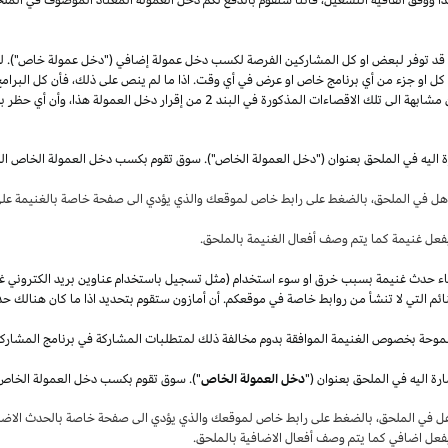
قد توفر لبعض او كل المشاركين الفرصة لكسب دخل عمولة إضافي ("دخل عمولة خاص"). 
ل كل او جزء من أي برنامج خاص او عرض في أي وقت.
اذا
ما لم ينص على
ذلك،
فأن كل البرامج
 مشابهة الى تلك الاقصاءات المذكورة في البند
2
من إقرار دخل العمولة
هذا،
وأن أي حظر بم
ة اليه في الملحق بعنوان ("دخل العمولة الخاص"). سوق تقوم بكسب دخل العمولة الخاص ال
أهل في
الملحق،
بالضغط على رابط خاص لموقعك والذي يؤدي الى صفحة خاصة بالغنيمة على 
فعل غنيمة كما يتم وصف أفعال الغنيمة بالملحق
.
قصاء حدث غنيمة بسبب خرق او سوء استخدام (مثل تسجيل باستخدام عناوين بريد الكتروني غ
ئم التي لا تنشأ من روابط خاصة في موقعكم. أن أمازون ستقوم بتحديد
اذا
ما كان هنالك حد
موحة بخصوص الغنيمة الموافقة بدوم مخالفة ذلك لمتطلبات المشاركة في برنامج المشارك
ة اليه في الملحق بعنوان ("
دخل العمولة الخاص
هل في
الملحق،
بالضغط على رابط خاص لموقعك والذي يؤدي الى صفحة خاصة بالحدث الاضاف
بفعل اضافي كما يتم وصف أفعال الاضافية بالملحق
.