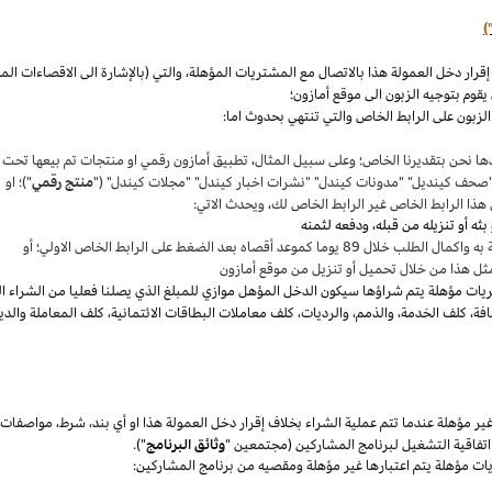
)
،
والتي (بالإشارة الى الاقصاءات ال
قوم بتوجيه الزبون الى موقع أمازون؛
لزبون على الرابط الخاص والتي تنتهي بحدوث اما:
ها نحن بتقديرنا
الخاص؛
وعلى سبيل المثال
،
تطبيق أمازون رقمي او منتجات تم بيعها تحت
"صحف
كينديل
" "مدونات
كيندل
" "نشرات اخبار
كيندل
" "مجلات
كيندل
" ("
منتج رقمي
")؛ او
هذا الرابط الخاص غير الرابط الخاص لك
،
ويحدث الاتي:
 بعد الضغط على الرابط الخاص الاولي؛ أو
ثل هذا من خلال تحميل أو تنزيل من موقع أمازون
يات مؤهلة يتم
شراؤها
سيكون الدخل المؤهل موازي للمبلغ الذي يصلنا فعليا من الشراء ا
فة
،
كلف الخدمة
،
والذمم
،
والرديات
،
كلف معاملات البطاقات الائتمانية
،
كلف المعاملة والدي
 مؤهلة عندما تتم عملية الشراء بخلاف إقرار دخل العمولة هذا او أي بند
،
شرط
،
مواصفات
فاقية التشغيل لبرنامج المشاركين (مجتمعين "
وثائق البرنامج
").
يات مؤهلة يتم اعتبارها غير مؤهلة ومقصيه من برنامج المشاركين: