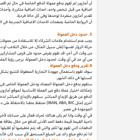
أن أمازون لم تقوم بدفع عمولة الدفع الخاصة في حال تم ا
اضافية من قبل شخص
واحد،
احداث اضافية
متكررة،
وأحداث 
تقدير أمازون منفردة لوحدها وفي كل حالة فردية.
أن الروابط الخاصة بصفحات الاحداث الاضافية المدرجة في 
5. حدود دخل العمولة
يجب عدم استخدام علامات الشركاء إلا للاستفادة من عمولات 
حركة الزوار نفسها (على سبيل المثال، من خلال التلاعب أو دم
من وقت الى
أخر،
قد نقوم بفرض حدود على فرص المشاركين
من أي حد في أي وقت. لحدود دخل
العمولة،
يرجى رؤية الملح
6.تقرير ودفع دخل العمولة
سوف نقوم باستعمال جهودنا التجارية المعقولة للتتبع بشكل
كسبتها في ذلك الشهر.
بإمكانك اختيار عملة دفع غير العملة الأساسية لموقع أمازون
الدفع عن طريق الإيداع المباشر. سنقوم بالإيداع المباشر ل
أخرى (مثل
BIC
,
ABA
,
IBAN
) نحتفظ بحقنا بالاحتفاظ على 
الموجودة
في
مصر
.
في أي وقت
واذا
لم يكن هنالك تحرك فعال على حسابك لأخر 3
ناحية القيمة قيمة دفعة الحد الأدنى للدفع من خلال بطاقة هد
الدفعات التي نقوم بها
لكم،
والتي قد يتم تخفيضها أو تقليلها 
اذا
تم دفع مبلغ زائد عن المبلغ المستحق لأي سبب
كان،
فأننا