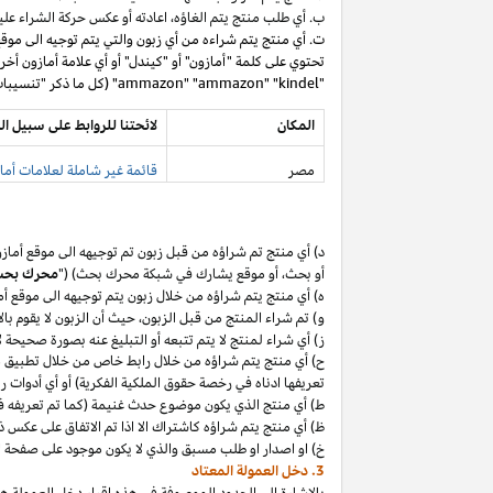
ب. أي طلب منتج يتم
الغاؤه،
اعادته أو عكس حركة الشراء عليه
ت. أي منتج يتم شراءه من أي زبون والتي يتم توجيه الى موق
تحتوي على كلمة "أمازون" أو "كيندل" أو أي علامة أمازون أخر
"ammazon" "ammazon" "kindel" (كل ما ذكر "تنسيبات مدفوعة محظورة").
المكان
لائحتنا للروابط على سبيل ال
مصر
قائمة غير شاملة لعلامات أماز
د) أي منتج تم
شراؤه
من قبل زبون تم توجيهه الى موقع أماز
أو
بحث،
أو موقع يشارك في شبكة محرك بحث) ("
محرك بح
ه) أي منتج يتم
شراؤه
من خلال زبون يتم توجيهه الى موقع أ
و) تم شراء المنتج من قبل
الزبون،
حيث
أن
الزبون لا يقوم بال
ز) أي شراء لمنتج لا يتم تتبعه أو التبليغ عنه بصورة صحيحة
ح) أي منتج يتم
شراؤه
من خلال رابط خاص من خلال تطبيق
م
تعريفها ادناه في رخصة حقوق الملكية الفكرية) أو أي أدوات 
ط) أي منتج الذي يكون موضوع حدث غنيمة (كما تم تعريفه في البند 4(أ) من إقرار د
ظ) أي منتج يتم
شراؤه
كاشتراك الا
اذا
تم الاتفاق على عكس ذ
خ) او اصدار او طلب مسبق والذي لا يكون موجود على صفحة ا
3. دخل العمولة المعتاد
بالإشارة الى الحدود الموصوفة في هذه إقرار دخل العمولة هذ