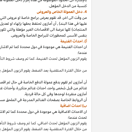
كنسبة من الدخل المؤهل.
4. دخل العمولة الخاص والعروض
من وقت الى
اخر،
قد نقوم بعرض برامج خاصة او عروض التي 
عليها في هذا
البند
)
,
أن أمازون تحتفظ بحقها بإنهاء او تعدي
المنتجات) كلها عرضة الى الاقصاءات
الغير مؤهلة
والتي تكون
بنفس الأسس كمحظورات للبرامج الخاصة والعروض.
أ). احداث الغنيمة
ان احداث الغنيمة هي موجودة في دول محددة كما تم الاشار
عندما:
يقوم الزبون المؤهل لحدث
الغنيمة،
كما تم وصف شروط الت
من خلال الفترة المنقضية بعد
الضغط،
يقوم الزبون المؤهل ب
أن أمازون لم تقوم بدفع عمولة الدفع الخاصة في حال تم ا
غنائم من قبل شخص
واحد،
احداث غنائم
متكررة،
وأحداث غنا
أمازون منفردة لوحدها وفي كل حالة فردية.
أن الروابط الخاصة بصفحات الغنائم المدرجة في الملحق مس
ب) احداث اضافية
ان الاحداث الاضافية هي موجودة في دول محددة كما تم الاشار
تحدث عندما:
يقوم الزبون المؤهل لحدث
اضافي،
كما تم وصف شروط التأ
من خلال الفترة المنقضية بعد
الضغط،
يقوم الزبون المؤهل 