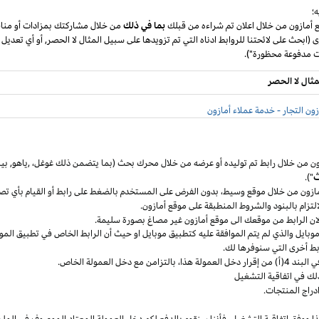
؛
ع أمازون من خلال اعلان تم شراءه من قبلك
بما في ذلك
من خلال مشاركتك بمزادات أو مناق
ى (ابحث على لائحتنا للروابط ادناه التي تم تزويدها على سبيل المثال لا الحصر, أو أي تعديل
مثال لا الحصر
ون التجار - خدمة عملاء أمازون
ون من خلال رابط تم توليده أو عرضه من خلال محرك بحث (بما يتضمن ذلك
غوغل
،
,ياهو,
بين
ث
").
مازون من خلال موقع
وسيط،
بدون الفرض على المستخدم بالضغط على رابط أو القيام بأي تص
التزام بالبنود
والشروط المنطبقة
على موقع أمازون.
 لان الرابط من موقعك الى موقع أمازون غير مصاغ بصورة سليمة.
وبايل
والذي لم يتم الموافقة عليه كتطبيق
موبايل
او حيث
أن
الرابط الخاص في تطبيق
المو
ربط أخرى التي سنوفرها لك.
خل العمولة
هذا،
بالتزامن مع دخل العمولة الخاص.
لك في اتفاقية التشغيل
دراج المنتجات.
ا ووفق اتفاقية
التشغيل،
فأننا سنقوم بالدفع لكم دخل العمولة المعتاد الموصوف في الملح