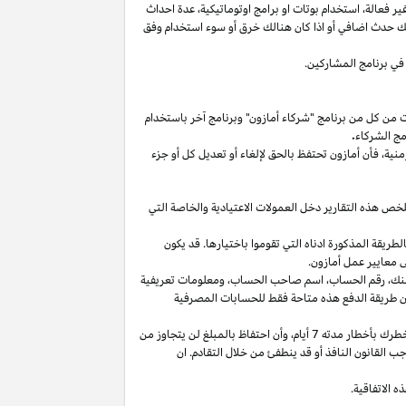
غير
فعالة،
استخدام
بوتات
او برامج
اوتوماتيكية،
عدة احداث
لك حدث اضافي أو
اذا
كان هنالك خرق أو سوء استخدام وفق
في برنامج المشاركين.
ت من كل من برنامج "شركاء أمازون" وبرنامج آخر باستخدام
مج الشركاء
.
منية،
فأن أمازون تحتفظ بالحق لإلغاء أو تعديل كل أو جزء
تلخص هذه التقارير دخل العمولات الاعتيادية والخاصة التي
ما من انتهاء الشهر الذي تم كسب العمولة فيه بالطريقة المذكورة ادناه التي تقوموا باختيارها. قد يكون
 معايير عمل أمازون.
نك،
رقم
الحساب،
اسم صاحب
الحساب،
ومعلومات تعريفية
ن
طريقة
الدفع
هذه
متاحة
فقط
للحسابات
المصرفية
طرك بأخطار مدته 7
أيام،
وأن احتفاظ بالمبلغ لن يتجاوز من
 القانون النافذ أو قد ينطفئ من خلال التقادم. ان
 الاتفاقية.