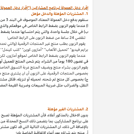
إقرار دخل العمولة لبرنامج المشاركين ("إقرار دخل العمولة"
1. المشتريات المؤهلة والدخل مؤهل
سنقوم بدفع دخل العمولة المعتاد الموصوف في البند 3 من إقرار دخل العمولة هذا بالاتصال مع المشتريات المؤهلة
ا) عندما يقوم الزبون بضغط الرابط الخاص في موقعكم والذي ي
ب) في خلال جلسة واحدة
،
والتي يتم احتسابها عندما يضغط ا
تنقضي 24 ساعة من ضغط الزبون على الرابط الخاص؛
يقوم الزبون بطلب منتج غير المنتجات الرقمية (والتي نحدد
برايم فيديو" "تحميل الألعاب" "أمازون كوين" "كتب
كيندل
" 
عندما يقوم الزبون بضغط الرابط الخاص لموقع أمازون
،
لكن 
في غضون
180 يوماً من الشراء، يتم شحن المنتج للعميل أو بثه أو تنزيله من قبله، ودفعه لثمنه
يقوم الزبون بشراء منتج ويضيف المنتج عربة التسوق الخاصة به واكمال الطلب خلال 89 يوما كموعد أقصاه
بخصوص المنتجات الرقمية
،
على الزبون أن ان يشتري منتج م
ج) بخصوص كل منتج تم شحنه
،
تحميله أو تنزيله
،
فلكل مشتر
النقل
،
والضرائب مثل ضريبة المبيعات وضريبة القيمة المضا
2. المشتريات
الغير مؤهلة
بدون الاخلال بالمذكور أعلاه
،
فأن المشتريات المؤهلة تصبح غير
على برنامج
المشاركين،
بما بتضمن ذلك النسخ المحدثة من ات
بالإضافة الى ذلك
،
ان المشتريات التالية التي قد تكون مشتر
أ. منتج يتم
شراؤه
بعد أنهاء الاتفاقية الخاصة بك؛