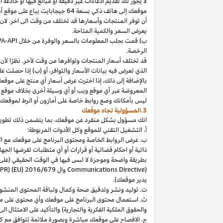
لا
يجوز
لك
تقديم
ادعاءات
غير
دقيقة
أو
مبالغ
فيها
أو
خادعة
أ
موقعك
إلى
هاتف
ذكي
بسعة
64
جيجابايت
يباع
على
موقع
أ
أن توفر المنتجات وأسعارها قد تختلف من وقت الى اخر. لان
يعرض السعر والكمية المتاحة.
ب) قمت بجلب المعلومات بالسعر والوفرة من خلال
PA-API
الرخصة.
قد تختلف أسعار المنتجات وتوافرها من وقت لآخر. نظرًا لأن أ
الذي تعرض فيه بيانات الأسعار والتوافر، أو (ب) إذا حصلت عل
بالإضافة
إلى
ذلك،
إذا
اخترت
عرض
أسعار
أي
منتج
على
موقع
المعروضة
عبر
أي
موقع
ويب
أو
أي
وسيلة
أخرى
بخلاف
موقع
ليس
بأمكانك
وضع روابط خاصة على أمازون أو الرط لموقعك 
3.المسؤولية تجاه موقعك
انك
مسؤول بشكل منفرد عن
موقعك،
بما يتضمن ذلك تطوي
أ. التشغيل التقني للموقع وكل الأدوات المربوطة؛
ب. عرض الروابط الخاصة ومحتوى البرنامج على موقعك مع الامتث
ذاتية أو احكام قضائية أو قرارات أو أي متطلبات تفرضها ال
بطريقة واضحة وموجزة لا لبس فيها في الوقت الحقيقي
(على
) وال
Communications Directive
DPR) (EU) 2016/679
يدير موقعك).
ت. توليد ونشر وتدقيق صحة وكمال ولباقة المحتوى المنشو
ث. استعمال محتوى البرنامج على موقعك وأي محتوى على موق
والحقوق الملكية الفكرية والتجارية) والتأكيد على الامتثال ال
ج. الافصاح على موقعك مباشرة وبصورة ملائمة تتوافق مع ك