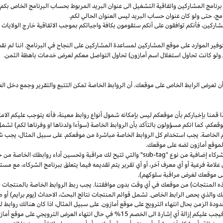
مج المشاركين واتفاقية التشغيل الى عنوان البريد المربوط بحساب البرنامج الخاص بكم. س
مج،
حتى ولو كان عنوان حساب البريد ليس العنوان الحالي لكم.
شاركين،
فأنكم توافقون على أنكم ستقومون بكافة واجباتكم بموجب الاتفاقية
خارج
الولايات 
وفير الموارد على موقع المشاركين لمساعدة المشاركين على النجاح في البرنامج. اننا لم نق
ولو كانت تحاول استغلال اسم أمازون) تحاول التواصل معكم لعرض خدمات باهظة الثمن.
ن تعرض الرابط الخاص على موقعك. أن الروابط الخاصة تمكن التتبع والتقرير وجمع دخل
ا
قمنا بإخباركم بأن موقعكم ليس بإمكانه شمول أنواع روابط
معينة،
فأنه يتوجب عليكم الامت
قعكم،
كما انكم مسؤولون بالتأكد بأن الروابط الخاصة (سوآءا ولدناها او وفرناها لكم) تشم
كم الخاصة. يجب استخدام كل الروابط الخاصة مباشرة من موقعكم. على سبيل
المثال،
يجب شم
 لموقع أمازون تضه على موقعك.
شركاء إضافية من نوع "
sub-tag
" والتي تتيح لك مراقبة وتحسين أداء روابطك الخاصة من 
لامة فرعية أو أي معرف آخر، أو أي تقرير يتم تقديمه فيما يتعلق ببرنامج الشركاء، مع 
لى موقعك لغرض مراقبة سلوكهم).
هذه المنتجات) من موقعك في أي وقت بدون موافقتنا. يجب ربط الروابط الخاصة بالمنتجات (
 والذي يحص الرابط الخاص. تشمل قوائم المنتجات نتائج
البحث،
الاحداث (يوم برايم) أو ص
ودة الزمن بحال انتهاء الترويج على موقع أمازون. على سبيل
المثال،
اذا
كان هنالك روابط 
ب عليكم إزالة أي إشارة الى الخصم 15% في حال انتهاء العرض الترويجي على موقع أمازون.