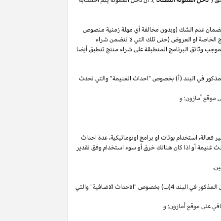
لضمان عدم الشك (وبدون مخالفة أي مهلة زمنية منصوص
 الخاصة او العروض (حتى تلك التي لا تتضمن شراء
وجب وثائق البرنامج المنطبقة على شراء منتج تنطبق أيضا
مذكور في البند (أ) بخصوص "احداث الغنيمة" والتي تحدث
موقع أمازون؛ و
ير
فعالة،
استخدام
بوتات
او برامج
اوتوماتيكية،
عدة احداث
ث غنيمة أو
اذا
كان هنالك خرق أو سوء استخدام وفق تقدير
ين.
"). سوق تقوم بكسب دخل العمولة الخاص المذكور في البند 4(ب) بخصوص "الاحداث الاضافية" والتي
ي على موقع أمازون؛ و