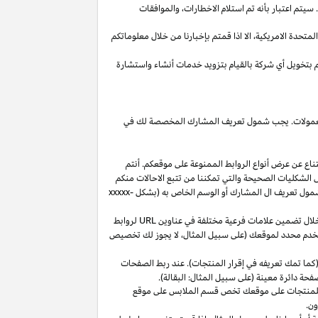
يتم اعتبار بأنه تم استلام
الاخطارات،
والموافقات
المتحدة
الامريكية،
الا
اذا
قمتم بإخبارنا من خلال معلوماتكم
م بتخويل أي شركة بالقيام بتزويد خدمات أنشاء واستشارة
 العمولات. يجب شمول تعريف المشارك المخصصة لك في
ناع عن عرض أنواع الروابط الممنوعة على موقعكم. أنتم
ل الشكليات الصحيحة والتي تمكننا من تتبع الاحالات منكم
ول تعريف ال المشارك أو الوسم الخاص به (بشكل
xxxxx-
خلال تضمين علامات فرعية مختلفة في عناوين
URL
لروابط
مستخدم محدد لموقعك (على سبيل المثال، لا يجوز لك تخصيص
كما تمك تعريفه في إقرار المنتجات). عند ربط الصفحات
فحة دائرة معينة (على سبيل المثال: البقالة).
للمنتجات على موقعك تخص قسم الملابس على موقع