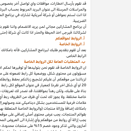
قد نقوم بأرسال
اخطارات،
موافقات واي تواصل أخر بخصوص برنا
والمراسلات المرسلة الى عنوان البريد المربوط بحساب
البرنا
اذا
انت لستم بمواطن أو شركة أمريكية تشارك في برنامج
الم
الضريبية.
أن برنامج المشاركين مجاني لمن يريد
الانضمام،
واننا
نقوم بت
لشركائنا،
فيرجى اخذ الحيطة والحذر
اذا
كانت أي شركة (حتى 
أ. الروابط لمواقعكم
أ. الروابط الخاصة
بعد أن تقوم بتقديم طلبك لبرنامج
المشاركين،
فأنه
ب
ا
مكانك
أ
الرابط الخاص.
ب. المتطلبات العامة لكل الروابط الخاصة
ان الروابط الخاصة قد نقوم نحن بتوليدها أو توفيرها لمكم.
اذ
مسؤولون عن محتوى
شكل،
ووضعية كل رابط تضعونه على
مو
لزبائننا من موقعكم. أن عليكم تشجيع زبائنكم بحفظ روابط
20
او أي شكل اخر نقره) كمعيار في عنوان الموقع لكل رابط
بناءً على طلبك، ولكن رهناً بموافقتنا، قد نصدر لك تعريفات 
خاصة مختلفة. ولا يجوز لك تحت أي ظرف من الظروف ربط أي ع
علامات فرعية للمستخدمين بشكل ديناميكي عند وصولهم إ
ب
ا
مكانك
إضافة وإزالة منتجات (والروابط الخاصة المتعلقة ب
بقوائم
المنتجات،
يجب عرض محتوى
أصلي
إضافي على موقعك
يجب إزالة أي روابط من موقعكم وأي إشارة الى العروض المحد
أمازون والتي تذكر وجود خصم
15% على منتجات
محدودة،
فيج