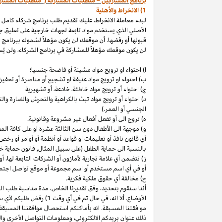
برنامج المشاركين – متطلبات المشاركة ("متطلبات المشار
1) الانخراط والأهلية
لبدء معاملة الانخراط، عليك تقديم طلب برنامج شركاء كامل
الأصلي الذي يستخدم مواد تابعة لجهات خارجية على تعليق ج
قبولها أو رفضها. أن موقعك لن يكون مؤهلاً لشموله ببرنامج 
لن يكون موقعك مؤهلاً للمشاركة في برنامج الشركاء، ولن يُس
ا) احتواء او ترويج مواد مشينة أو فاضحة جنسيا؛
ب)
احتواء
او
ترويج مواد
عنيفة او تشجيع أو مناصرة أو تحفيز ا
ج) احتواء أو ترويج مواد
خاطئة،
خادعة،
أو تشهيرية
د) احتواء أو ترويج مواد تبث بالكراهية والتحرش والضارة 
الجنسي أو العمر.)
ه) تروج الى أو تفعل أفعال غير مشروعة وقانونية.
و) موجهة الى الأطفال دون سن الثالثة عشرة او على كافة ال
أي قانون نافذ أو تعليمات او قواعد أو أنظمة أو أوامر أو رخص
بالنسبة الى حماية الطفل (على سبيل المثال, قانون حماية خ
ز) تتضمن أي علامة تجارية لأمازون أو الشركات التابعة
لها،
أو 
أو في أي اسم
مستخدم أو اسم مجموعة أو موقع تواصل اجتماعي
ح) مخالفة أي حقوق ملكية فكرية.
أننا سنقوم
بتحديد،
وفق تقديرنا
الخاص،
مدة مناسبة طلب التق
الأوضاع. ألا
انه،
في حال تم في أي وقت 1) رفض طلبكم لأي سبب
موافقتنا المسبقة. انه بأماكنكم استحصال موافقتنا المسبقة
ذلك عنوان بريدكم
الالكتروني،
ومعلومات التواصل الأخرى وال