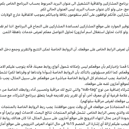
مج المشاركين واتفاقية التشغيل الى عنوان البريد المربوط بحساب البرنامج الخاص بكم. س
مج،
حتى ولو كان عنوان حساب البريد ليس العنوان الحالي لكم.
شاركين،
فأنكم توافقون على أنكم ستقومون بكافة واجباتكم بموجب الاتفاقية
خارج
الولايات 
وفير الموارد على موقع المشاركين لمساعدة المشاركين على النجاح في البرنامج. اننا لم نق
ولو كانت تحاول استغلال اسم أمازون) تحاول التواصل معكم لعرض خدمات باهظة الثمن.
ن تعرض الرابط الخاص على موقعك. أن الروابط الخاصة تمكن التتبع والتقرير وجمع دخل
ا
قمنا بإخباركم بأن موقعكم ليس بإمكانه شمول أنواع روابط
معينة،
فأنه يتوجب عليكم الامت
قعكم،
كما انكم مسؤولون بالتأكد بأن الروابط الخاصة (سوآءا ولدناها او وفرناها لكم) تشم
كم الخاصة. يجب استخدام كل الروابط الخاصة مباشرة من موقعكم. على سبيل
المثال،
يجب شم
 لموقع أمازون تضه على موقعك.
شركاء إضافية من نوع "
sub-tag
" والتي تتيح لك مراقبة وتحسين أداء روابطك الخاصة من 
لامة فرعية أو أي معرف آخر، أو أي تقرير يتم تقديمه فيما يتعلق ببرنامج الشركاء، مع 
لى موقعك لغرض مراقبة سلوكهم).
هذه المنتجات) من موقعك في أي وقت بدون موافقتنا. يجب ربط الروابط الخاصة بالمنتجات (
 والذي يحص الرابط الخاص. تشمل قوائم المنتجات نتائج
البحث،
الاحداث (يوم برايم) أو ص
ودة الزمن بحال انتهاء الترويج على موقع أمازون. على سبيل
المثال،
اذا
كان هنالك روابط 
ب عليكم إزالة أي إشارة الى الخصم 15% في حال انتهاء العرض الترويجي على موقع أمازون.