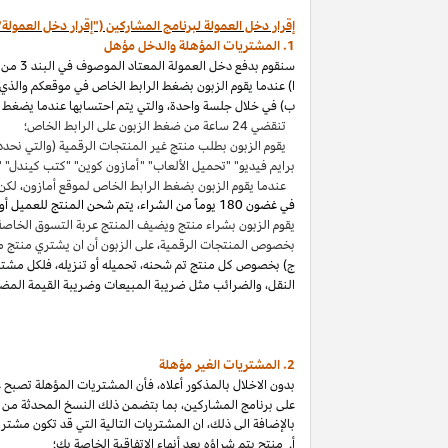
إقرار دخل العمولة لبرنامج المشاركين ("إقرار دخل العمولة"
1. المشتريات المؤهلة والدخل مؤهل
سنقوم بدفع دخل العمولة المعتاد الموصوف في البند 3 من إقرار دخل العمولة هذا بالاتصال مع المشتريات المؤهلة
ا) عندما يقوم الزبون بضغط الرابط الخاص في موقعكم والذي ي
ب) في خلال جلسة واحدة
،
والتي يتم احتسابها عندما يضغط ا
تنقضي 24 ساعة من ضغط الزبون على الرابط الخاص؛
يقوم الزبون بطلب منتج غير المنتجات الرقمية (والتي نحدد
برايم فيديو" "تحميل الألعاب" "أمازون كوين" "كتب
كيندل
" 
عندما يقوم الزبون بضغط الرابط الخاص لموقع أمازون
،
لكن 
في غضون
180 يوماً من الشراء، يتم شحن المنتج للعميل أو بثه أو تنزيله من قبله، ودفعه لثمنه
يقوم الزبون بشراء منتج ويضيف المنتج عربة التسوق الخاصة به واكمال الطلب خلال 89 يوما كموعد أقصاه
بخصوص المنتجات الرقمية
،
على الزبون أن ان يشتري منتج م
ج) بخصوص كل منتج تم شحنه
،
تحميله أو تنزيله
،
فلكل مشتر
النقل
،
والضرائب مثل ضريبة المبيعات وضريبة القيمة المضا
2. المشتريات
الغير مؤهلة
بدون الاخلال بالمذكور أعلاه
،
فأن المشتريات المؤهلة تصبح غير
على برنامج
المشاركين،
بما بتضمن ذلك النسخ المحدثة من ات
بالإضافة الى ذلك
،
ان المشتريات التالية التي قد تكون مشتر
أ. منتج يتم
شراؤه
بعد أنهاء الاتفاقية الخاصة بك؛