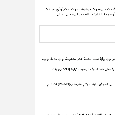
صات على عبارات جوهرية, عبارات بحث, أو أي تعريفات
 أو سوء كتابة لهذه الكلمات (على سبيل المثال
غ،
وأي بوابة
بحث،
خدمة اعلان
مدعومة،
أو
أي خدمة توجيه
رف على هذا الموقع الوسيط ("
رابط إعادة توجيه
")
بايل
الموافق
عليه لم
يتم تقديمه ب(
PA-API
) (كما تم
ق ("
دخل العمولة المعتاد
"). أن دخل العمولة يتم احتسابه