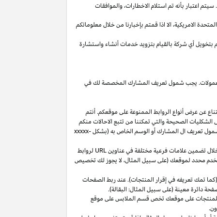
يتم اعتبار بأنه تم استلام
الاخطارات،
والموافقات
المتحدة
الامريكية،
الا
اذا
قمتم بإخبارنا من خلال معلوماتكم
م بتخويل أي شركة بالقيام بتزويد خدمات أنشاء واستشارة
 العمولات. يجب شمول تعريف المشارك المخصصة لك في
ناع عن عرض أنواع الروابط الممنوعة على موقعكم. أنتم
ل الشكليات الصحيحة والتي تمكننا من تتبع الاحالات منكم
ول تعريف ال المشارك أو الوسم الخاص به (بشكل
xxxxx-
خلال تضمين علامات فرعية مختلفة في عناوين
URL
لروابط
مستخدم محدد لموقعك (على سبيل المثال، لا يجوز لك تخصيص
كما تمك تعريفه في إقرار المنتجات). عند ربط الصفحات
فحة دائرة معينة (على سبيل المثال: البقالة).
للمنتجات على موقعك تخص قسم الملابس على موقع