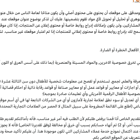
كة")
 ومدقق. على موقعك أن يحتوي على محتوى أصلي وأن يكون متاحًا لعامة الناس من خلال عنو
وهري أو تحليل أو تحويل لأيّ مواد تقوم بتضمينها. عليك أن تذكر بوضوح عنوان موقعك عند
المشاركين، ولن يكون بإمكانك إدراج روابط خاصة أو محتوى إعلان عن المنتجات، إذا كان موق
مح لك بإدراج روابط خاصة أو محتوى إعلاني للمنتجات إذا تم اعتبار موقعك غير مناسب. تشم
لأفعال الخطرة أو الضارة.
والتي تخرق خصوصية
الاخرين,
والمواد المسيئة والعنصرية (بما ذلك على أسس
العرق
او اللون 
معرفة والعلم, تجمع, تستخدم أو تفصح عن معلومات شخصية للأطفال دون سن الثالثة عشرة (ك
 أو اجازات أو معايير أو قواعد عمل أو او معايير صناعة أو قواعد رقابة ذاتية أو احكام قضائ
صوصية الأطفال الرقمية الأمريكي وأي تعليمات صادرة بموجبه)؛
أي تعديل أو سوء نطق لعلامة تجارية لأمازون أو أي من الشركات التابعة لها في أي أسم مو
 (اطلع على القائمة المطروحة على سبيل المثال لا الحصر من العلامات التجارية المحددة)
ديم الخاص أذا قمنا برفض طلبكم لأن الطلب فيه أمر غير
مناسب،
فأنه بأماكنكم تقديم ط
أخر،
أو 2) تم أنهاء حسابكم بسبب أي خرق أو مخالفة (وفق تقديرنا
الخاص)
فأنه لا يجوز
 عند اكتمال نموذج خدمة عملاء المشاركين التي تكون موجودة هنا. أن عليكم تأكيد صحة ود
تعريف عن الموقع الخاص بكم.