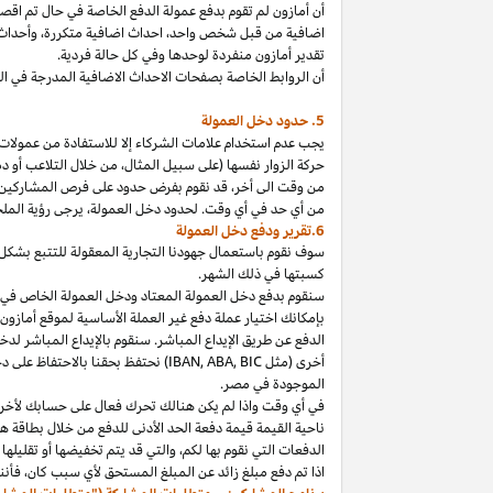
أن أمازون لم تقوم بدفع عمولة الدفع الخاصة في حال تم ا
اضافية من قبل شخص
واحد،
احداث اضافية
متكررة،
وأحداث 
تقدير أمازون منفردة لوحدها وفي كل حالة فردية.
أن الروابط الخاصة بصفحات الاحداث الاضافية المدرجة في 
5. حدود دخل العمولة
يجب عدم استخدام علامات الشركاء إلا للاستفادة من عمولات 
حركة الزوار نفسها (على سبيل المثال، من خلال التلاعب أو دم
من وقت الى
أخر،
قد نقوم بفرض حدود على فرص المشاركين
من أي حد في أي وقت. لحدود دخل
العمولة،
يرجى رؤية الملح
6.تقرير ودفع دخل العمولة
سوف نقوم باستعمال جهودنا التجارية المعقولة للتتبع بشكل
كسبتها في ذلك الشهر.
بإمكانك اختيار عملة دفع غير العملة الأساسية لموقع أمازون
الدفع عن طريق الإيداع المباشر. سنقوم بالإيداع المباشر ل
أخرى (مثل
BIC
,
ABA
,
IBAN
) نحتفظ بحقنا بالاحتفاظ على 
الموجودة
في
مصر
.
في أي وقت
واذا
لم يكن هنالك تحرك فعال على حسابك لأخر 3
ناحية القيمة قيمة دفعة الحد الأدنى للدفع من خلال بطاقة هد
الدفعات التي نقوم بها
لكم،
والتي قد يتم تخفيضها أو تقليلها 
اذا
تم دفع مبلغ زائد عن المبلغ المستحق لأي سبب
كان،
فأننا