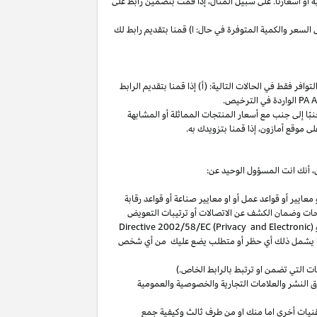
ة
أو
أسعارنا
.
على
سبيل
المثال،
إذا
قمت
بتضمين
رابط
على
لسعر والكمية المتوفرة في حال: ا) قمنا بتقديم رابط لك
فر فقط في الحالات التالية: (أ) إذا قمنا بتقديم الرابط
الواردة في الترخيص
.
بًا
إلى
جنب
مع
أسعار
المنتجات
المماثلة
أو
المشابهة
لى
موقع
أمازون،
إذا
قمنا
بتزويدك
به
.
،
أنك انت المسؤول الوحيد عن:
عايير أو قواعد عمل أو او معايير صناعة أو قواعد رقابة
حات
وضمان الكشف عن الاتصالات أو ترتيبات التعويض
(
Directive 2002/58/EC (Privacy and Electronic
بما يشمل ذلك أي حظر أو متطلب يضع عليك من أي شخص
التي تضمن او ترتبط بالرابط الخاص.)
 النشر والعلامات التجارية والخصوصية والعمومية
نيات أخرى اما منك او من طرف ثالث وكيفية جمع