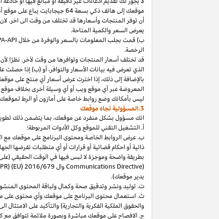
لا
يجوز
لك
تقديم
ادعاءات
غير
دقيقة
أو
مبالغ
فيها
أو
خادعة
أ
موقعك
إلى
هاتف
ذكي
بسعة
64
جيجابايت
يباع
على
موقع
أ
أن توفر المنتجات وأسعارها قد تختلف من وقت الى اخر. لان
يعرض السعر والكمية المتاحة.
ب) قمت بجلب المعلومات بالسعر والوفرة من خلال
PA-API
الرخصة.
قد تختلف أسعار المنتجات وتوافرها من وقت لآخر. نظرًا لأن أ
الذي تعرض فيه بيانات الأسعار والتوافر، أو (ب) إذا حصلت عل
بالإضافة
إلى
ذلك،
إذا
اخترت
عرض
أسعار
أي
منتج
على
موقع
المعروضة
عبر
أي
موقع
ويب
أو
أي
وسيلة
أخرى
بخلاف
موقع
ليس
بأمكانك
وضع روابط خاصة على أمازون أو الرط لموقعك 
3.المسؤولية تجاه موقعك
انك
مسؤول بشكل منفرد عن
موقعك،
بما يتضمن ذلك تطوي
أ. التشغيل التقني للموقع وكل الأدوات المربوطة؛
ب. عرض الروابط الخاصة ومحتوى البرنامج على موقعك مع الامتث
ذاتية أو احكام قضائية أو قرارات أو أي متطلبات تفرضها ال
بطريقة واضحة وموجزة لا لبس فيها في الوقت الحقيقي
(على
) وال
Communications Directive
DPR) (EU) 2016/679
يدير موقعك).
ت. توليد ونشر وتدقيق صحة وكمال ولباقة المحتوى المنشو
ث. استعمال محتوى البرنامج على موقعك وأي محتوى على موق
والحقوق الملكية الفكرية والتجارية) والتأكيد على الامتثال ال
ج. الافصاح على موقعك مباشرة وبصورة ملائمة تتوافق مع ك