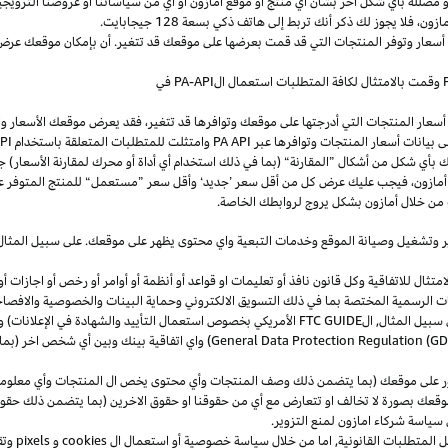
و
مضللة
بأي
شكل
آخر
بشأن
أي
منتج
أو
موقع
أمازون
أو
أي
من
سياساتنا
أو
عروضنا
الترويجي
مازون،
فلا
يجوز
لك
ذكر
أنك
تربط
إلى
هاتف
ذكي
بسعة
128
جيجابايت
.
 أسعار وتوفر المنتجات التي قد قمت بعرضها على موقعك قد تتغير. أن بإمكان موقعك عرض ا
وقمت بالامتثال لكافة المتطلبات استعمال
ال
-API
PA
في
سعار المنتجات التي أدرجتها على موقعك وتوافرها قد تتغير، فقد يعرض موقعك الأسعار والتوا
ى بيانات أسعار المنتجات وتوافرها عبر
PA API
وامتثلت للمتطلبات المتعلقة باستخدام
PA API
ك
بأي
شكل
من
أشكال
”
المقارنة
“
(
بما
في
ذلك
استخدام
أي
أداة
أو
محرك
لمقارنة
الأسعار
)
جن
أمازون،
فيجب
عليك
عرض
كل
من
أقل
سعر
’
جديد
‘
وأقل
سعر
”
مستعمل
“
للمنتج
المتوفر
ع
من خلال أمازون بشكل يروج لروابطك الخاصة.
ر
وتشغيل
وصيانة الموقع وخدمات التبعية واي محتوى يظهر على موقعك. على سبيل
المثال
ال للاتفاقية وكل قانون نافذ أو تعليمات او قواعد أو أنظمة أو أوامر أو رخص أو اجازات أو م
جهات الرسمية المختصة بما في ذلك التسويق الالكتروني وحماية البينات والخصوصية
والافصا
 سبيل المثال, ال
FTC GUIDE
الأمريكي بخصوص استعمال التأييد والشهادة في الإعلانات) و 
General Data Protection Regulation (G
) واي اتفاقية بينك وبين أي شخص اخر (
ر على موقعك (بما يتضمن ذلك وصف المنتجات وأي محتوى يخص ال المنتجات وأي معلومات 
عك بصورة لا تخالف او تتعارض مع أي من حقوقنا او حقوق الاخرين (بما يتضمن ذلك حقوق
ى سياسة شركاء امازون لمنع التزوير.
ل المتطلبات القانونية, اما من خلال سياسة خصوصية أو استعمال ال
cookies
و
pixels
و
تق