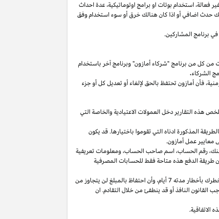
غير
فعالة،
استخدام
بوتات
او برامج
اوتوماتيكية،
عدة احداث
لك حدث اضافي أو
اذا
كان هنالك خرق أو سوء استخدام وفق
في برنامج المشاركين.
ت من كل من برنامج "شركاء أمازون" وبرنامج آخر باستخدام
مج الشركاء
.
منية،
فأن أمازون تحتفظ بالحق لإلغاء أو تعديل كل أو جزء
تلخص هذه التقارير دخل العمولات الاعتيادية والخاصة التي
ما من انتهاء الشهر الذي تم كسب العمولة فيه بالطريقة المذكورة ادناه التي تقوموا باختيارها. قد يكون
 معايير عمل أمازون.
نك،
رقم
الحساب،
اسم صاحب
الحساب،
ومعلومات تعريفية
ن
طريقة
الدفع
هذه
متاحة
فقط
للحسابات
المصرفية
طرك بأخطار مدته 7
أيام،
وأن احتفاظ بالمبلغ لن يتجاوز من
 القانون النافذ أو قد ينطفئ من خلال التقادم. ان
 الاتفاقية.