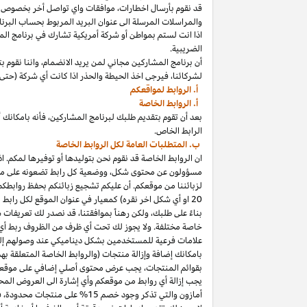
قد نقوم بأرسال
اخطارات،
موافقات واي تواصل أخر بخصوص برنا
والمراسلات المرسلة الى عنوان البريد المربوط بحساب
البرنا
اذا
انت لستم بمواطن أو شركة أمريكية تشارك في برنامج
الم
الضريبية.
أن برنامج المشاركين مجاني لمن يريد
الانضمام،
واننا
نقوم بت
لشركائنا،
فيرجى اخذ الحيطة والحذر
اذا
كانت أي شركة (حتى 
أ. الروابط لمواقعكم
أ. الروابط الخاصة
بعد أن تقوم بتقديم طلبك لبرنامج
المشاركين،
فأنه
ب
ا
مكانك
أ
الرابط الخاص.
ب. المتطلبات العامة لكل الروابط الخاصة
ان الروابط الخاصة قد نقوم نحن بتوليدها أو توفيرها لمكم.
اذ
مسؤولون عن محتوى
شكل،
ووضعية كل رابط تضعونه على
مو
لزبائننا من موقعكم. أن عليكم تشجيع زبائنكم بحفظ روابط
20
او أي شكل اخر نقره) كمعيار في عنوان الموقع لكل رابط
بناءً على طلبك، ولكن رهناً بموافقتنا، قد نصدر لك تعريفات 
خاصة مختلفة. ولا يجوز لك تحت أي ظرف من الظروف ربط أي ع
علامات فرعية للمستخدمين بشكل ديناميكي عند وصولهم إ
ب
ا
مكانك
إضافة وإزالة منتجات (والروابط الخاصة المتعلقة ب
بقوائم
المنتجات،
يجب عرض محتوى
أصلي
إضافي على موقعك
يجب إزالة أي روابط من موقعكم وأي إشارة الى العروض المحد
أمازون والتي تذكر وجود خصم
15% على منتجات
محدودة،
فيج