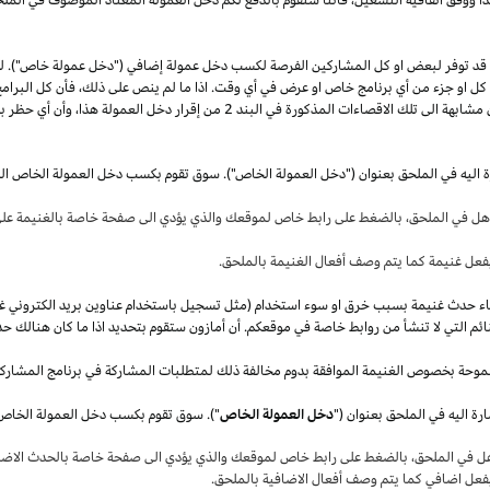
قد توفر لبعض او كل المشاركين الفرصة لكسب دخل عمولة إضافي ("دخل عمولة خاص"). 
ل كل او جزء من أي برنامج خاص او عرض في أي وقت.
اذا
ما لم ينص على
ذلك،
فأن كل البرامج
 مشابهة الى تلك الاقصاءات المذكورة في البند
2
من إقرار دخل العمولة
هذا،
وأن أي حظر بم
ة اليه في الملحق بعنوان ("دخل العمولة الخاص"). سوق تقوم بكسب دخل العمولة الخاص ال
أهل في
الملحق،
بالضغط على رابط خاص لموقعك والذي يؤدي الى صفحة خاصة بالغنيمة على 
فعل غنيمة كما يتم وصف أفعال الغنيمة بالملحق
.
قصاء حدث غنيمة بسبب خرق او سوء استخدام (مثل تسجيل باستخدام عناوين بريد الكتروني غ
ئم التي لا تنشأ من روابط خاصة في موقعكم. أن أمازون ستقوم بتحديد
اذا
ما كان هنالك حد
موحة بخصوص الغنيمة الموافقة بدوم مخالفة ذلك لمتطلبات المشاركة في برنامج المشارك
ة اليه في الملحق بعنوان ("
دخل العمولة الخاص
هل في
الملحق،
بالضغط على رابط خاص لموقعك والذي يؤدي الى صفحة خاصة بالحدث الاضاف
بفعل اضافي كما يتم وصف أفعال الاضافية بالملحق
.