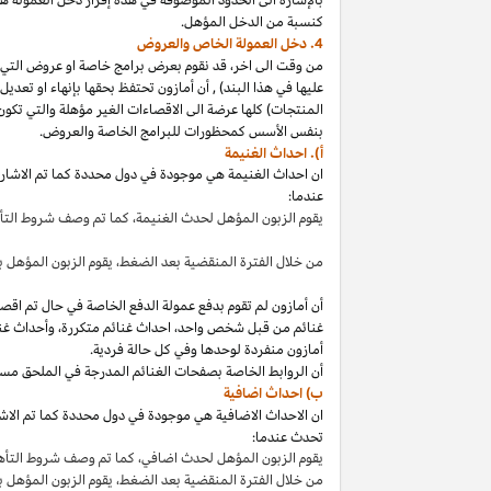
كنسبة من الدخل المؤهل.
4. دخل العمولة الخاص والعروض
من وقت الى
اخر،
قد نقوم بعرض برامج خاصة او عروض التي 
عليها في هذا
البند
)
,
أن أمازون تحتفظ بحقها بإنهاء او تعدي
المنتجات) كلها عرضة الى الاقصاءات
الغير مؤهلة
والتي تكون
بنفس الأسس كمحظورات للبرامج الخاصة والعروض.
أ). احداث الغنيمة
ان احداث الغنيمة هي موجودة في دول محددة كما تم الاشار
عندما:
يقوم الزبون المؤهل لحدث
الغنيمة،
كما تم وصف شروط الت
من خلال الفترة المنقضية بعد
الضغط،
يقوم الزبون المؤهل ب
أن أمازون لم تقوم بدفع عمولة الدفع الخاصة في حال تم ا
غنائم من قبل شخص
واحد،
احداث غنائم
متكررة،
وأحداث غنا
أمازون منفردة لوحدها وفي كل حالة فردية.
أن الروابط الخاصة بصفحات الغنائم المدرجة في الملحق مس
ب) احداث اضافية
ان الاحداث الاضافية هي موجودة في دول محددة كما تم الاشار
تحدث عندما:
يقوم الزبون المؤهل لحدث
اضافي،
كما تم وصف شروط التأ
من خلال الفترة المنقضية بعد
الضغط،
يقوم الزبون المؤهل 