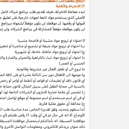
برنامج المشاركين – متطلبات المشاركة ("متطلبات المشار
1) الانخراط والأهلية
لبدء معاملة الانخراط، عليك تقديم طلب برنامج شركاء كامل
الأصلي الذي يستخدم مواد تابعة لجهات خارجية على تعليق ج
قبولها أو رفضها. أن موقعك لن يكون مؤهلاً لشموله ببرنامج 
لن يكون موقعك مؤهلاً للمشاركة في برنامج الشركاء، ولن يُس
ا) احتواء او ترويج مواد مشينة أو فاضحة جنسيا؛
ب)
احتواء
او
ترويج مواد
عنيفة او تشجيع أو مناصرة أو تحفيز ا
ج) احتواء أو ترويج مواد
خاطئة،
خادعة،
أو تشهيرية
د) احتواء أو ترويج مواد تبث بالكراهية والتحرش والضارة 
الجنسي أو العمر.)
ه) تروج الى أو تفعل أفعال غير مشروعة وقانونية.
و) موجهة الى الأطفال دون سن الثالثة عشرة او على كافة ال
أي قانون نافذ أو تعليمات او قواعد أو أنظمة أو أوامر أو رخص
بالنسبة الى حماية الطفل (على سبيل المثال, قانون حماية خ
ز) تتضمن أي علامة تجارية لأمازون أو الشركات التابعة
لها،
أو 
أو في أي اسم
مستخدم أو اسم مجموعة أو موقع تواصل اجتماعي
ح) مخالفة أي حقوق ملكية فكرية.
أننا سنقوم
بتحديد،
وفق تقديرنا
الخاص،
مدة مناسبة طلب التق
الأوضاع. ألا
انه،
في حال تم في أي وقت 1) رفض طلبكم لأي سبب
موافقتنا المسبقة. انه بأماكنكم استحصال موافقتنا المسبقة
ذلك عنوان بريدكم
الالكتروني،
ومعلومات التواصل الأخرى وال