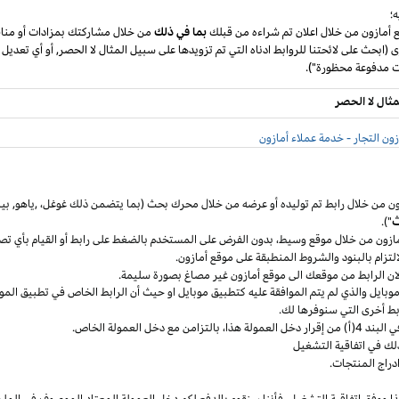
؛
ع أمازون من خلال اعلان تم شراءه من قبلك
بما في ذلك
من خلال مشاركتك بمزادات أو مناق
ى (ابحث على لائحتنا للروابط ادناه التي تم تزويدها على سبيل المثال لا الحصر, أو أي تعديل
مثال لا الحصر
ون التجار - خدمة عملاء أمازون
ون من خلال رابط تم توليده أو عرضه من خلال محرك بحث (بما يتضمن ذلك
غوغل
،
,ياهو,
بين
ث
").
مازون من خلال موقع
وسيط،
بدون الفرض على المستخدم بالضغط على رابط أو القيام بأي تص
التزام بالبنود
والشروط المنطبقة
على موقع أمازون.
 لان الرابط من موقعك الى موقع أمازون غير مصاغ بصورة سليمة.
وبايل
والذي لم يتم الموافقة عليه كتطبيق
موبايل
او حيث
أن
الرابط الخاص في تطبيق
المو
ربط أخرى التي سنوفرها لك.
خل العمولة
هذا،
بالتزامن مع دخل العمولة الخاص.
لك في اتفاقية التشغيل
دراج المنتجات.
ا ووفق اتفاقية
التشغيل،
فأننا سنقوم بالدفع لكم دخل العمولة المعتاد الموصوف في الملح