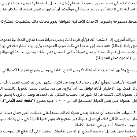
قصاء حدث اضافي بسبب خرق او سوء استخدام (مثل تسجيل باستخدام عناوين بريد الكتروني 
اضافية التي لا تنشأ من روابط خاصة في موقعكم. أن أمازون ستقوم بتحديد
اذا
ما كان هنا
الملحق مسموحة بخصوص الاحداث الاضافية الموافقة بدوم مخالفة ذلك لمتطلبات المشاركة 
شركاء أمازون. إذا اكتشفنا أنك (و/أو طرف ثالث يتصرف نيابة عنك) تحاول المطالبة بعمولا
ج روابط الإحالة)، فقد نتخذ إجراءً، بما في ذلك حجب العمولات و/أو إنهاء مشاركتك في برنا
 لكسب دخل عمولة معتاد أو دخل عمولة خاص. لضمان عدم
الشك،
وبدون مخالفة أي مهلة
ز
ق. ("
حدود دخل العمولة
").
 واضح ودقيق المشتريات المؤهلة لأغراض التتبع
الداخلي،
وخلق وتوزيع تقاريرنا لكم والتي 
سنقوم بدفع دخل العمولة المعتاد ودخل العمولة الخاص في العملة الأساسية لموقع أمازون خلال 60 يو
.
اذا
قمت بهذا
الاختيار،
فأنك توافق على أن أمازون هي من ستحدد نسب التحويل بالنسبة الى
دخل العمولة التي تكسبه في كل شهر في الحساب البنكي التي تحددها وبعد أن تزودنا باسم
الب
دخل العمولة حتى يصل المبلغ المستحق لك الى
١٬٠٠٠
جنيه
مصري
("
دفعة الحد الأدنى
")
.
ا
سنوات،
فأنه بحقنا أن نحتفظ بدخل عمولاتك المستحقة على حسابك
الغير فعال
عندما نخ
ايا. وبالإضافة الى
ذلك،
أي دخل عمولة غير مدفوع قد يقوم نقلها للدولة في حال وفاتك بموجب
بموجب الاتفاقية تكون هي الدفعة الكاملة.
 نحتفظ بحق بتعديل أو خصم المبلغ الزائد من الدفعات المقبلة التي قد تدفع لك بموجب هذه