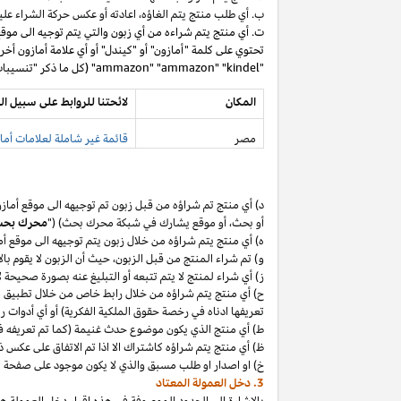
ب. أي طلب منتج يتم
الغاؤه،
اعادته أو عكس حركة الشراء عليه
ت. أي منتج يتم شراءه من أي زبون والتي يتم توجيه الى موق
تحتوي على كلمة "أمازون" أو "كيندل" أو أي علامة أمازون أخر
"ammazon" "ammazon" "kindel" (كل ما ذكر "تنسيبات مدفوعة محظورة").
المكان
لائحتنا للروابط على سبيل ال
مصر
قائمة غير شاملة لعلامات أماز
د) أي منتج تم
شراؤه
من قبل زبون تم توجيهه الى موقع أماز
أو
بحث،
أو موقع يشارك في شبكة محرك بحث) ("
محرك بح
ه) أي منتج يتم
شراؤه
من خلال زبون يتم توجيهه الى موقع أ
و) تم شراء المنتج من قبل
الزبون،
حيث
أن
الزبون لا يقوم بال
ز) أي شراء لمنتج لا يتم تتبعه أو التبليغ عنه بصورة صحيحة
ح) أي منتج يتم
شراؤه
من خلال رابط خاص من خلال تطبيق
م
تعريفها ادناه في رخصة حقوق الملكية الفكرية) أو أي أدوات 
ط) أي منتج الذي يكون موضوع حدث غنيمة (كما تم تعريفه في البند 4(أ) من إقرار د
ظ) أي منتج يتم
شراؤه
كاشتراك الا
اذا
تم الاتفاق على عكس ذ
خ) او اصدار او طلب مسبق والذي لا يكون موجود على صفحة ا
3. دخل العمولة المعتاد
بالإشارة الى الحدود الموصوفة في هذه إقرار دخل العمولة هذ