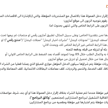
)
،
والتي (بالإشارة الى الاقصاءات ال
قوم بتوجيه الزبون الى موقع أمازون؛
لزبون على الرابط الخاص والتي تنتهي بحدوث اما:
ها نحن بتقديرنا
الخاص؛
وعلى سبيل المثال
،
تطبيق أمازون رقمي او منتجات تم بيعها تحت
"صحف
كينديل
" "مدونات
كيندل
" "نشرات اخبار
كيندل
" "مجلات
كيندل
" ("
منتج رقمي
")؛ او
هذا الرابط الخاص غير الرابط الخاص لك
،
ويحدث الاتي:
 بعد الضغط على الرابط الخاص الاولي؛ أو
ثل هذا من خلال تحميل أو تنزيل من موقع أمازون
يات مؤهلة يتم
شراؤها
سيكون الدخل المؤهل موازي للمبلغ الذي يصلنا فعليا من الشراء ا
فة
،
كلف الخدمة
،
والذمم
،
والرديات
،
كلف معاملات البطاقات الائتمانية
،
كلف المعاملة والدي
 مؤهلة عندما تتم عملية الشراء بخلاف إقرار دخل العمولة هذا او أي بند
،
شرط
،
مواصفات
فاقية التشغيل لبرنامج المشاركين (مجتمعين "
وثائق البرنامج
").
يات مؤهلة يتم اعتبارها غير مؤهلة ومقصيه من برنامج المشاركين: