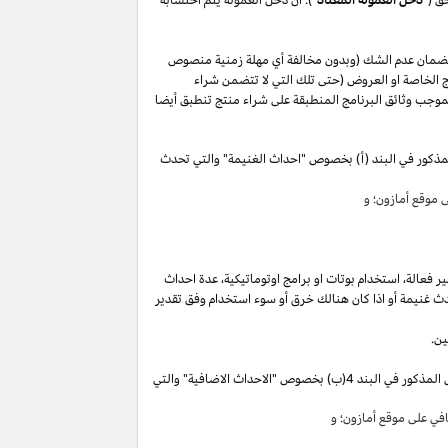
لضمان عدم الشك (وبدون مخالفة أي مهلة زمنية منصوص
 الخاصة او العروض (حتى تلك التي لا تتضمن شراء
وجب وثائق البرنامج المنطبقة على شراء منتج تنطبق أيضا
مذكور في البند (أ) بخصوص "احداث الغنيمة" والتي تحدث
موقع أمازون؛ و
ير
فعالة،
استخدام
بوتات
او برامج
اوتوماتيكية،
عدة احداث
ث غنيمة أو
اذا
كان هنالك خرق أو سوء استخدام وفق تقدير
ين.
"). سوق تقوم بكسب دخل العمولة الخاص المذكور في البند 4(ب) بخصوص "الاحداث الاضافية" والتي
ي على موقع أمازون؛ و