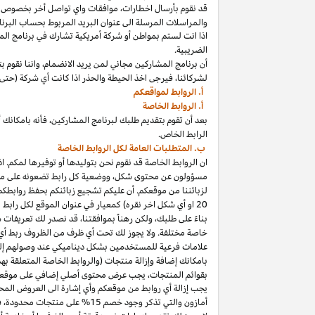
قد نقوم بأرسال
اخطارات،
موافقات واي تواصل أخر بخصوص برنا
والمراسلات المرسلة الى عنوان البريد المربوط بحساب
البرنا
اذا
انت لستم بمواطن أو شركة أمريكية تشارك في برنامج
الم
الضريبية.
أن برنامج المشاركين مجاني لمن يريد
الانضمام،
واننا
نقوم بت
لشركائنا،
فيرجى اخذ الحيطة والحذر
اذا
كانت أي شركة (حتى 
أ. الروابط لمواقعكم
أ. الروابط الخاصة
بعد أن تقوم بتقديم طلبك لبرنامج
المشاركين،
فأنه
ب
ا
مكانك
أ
الرابط الخاص.
ب. المتطلبات العامة لكل الروابط الخاصة
ان الروابط الخاصة قد نقوم نحن بتوليدها أو توفيرها لمكم.
اذ
مسؤولون عن محتوى
شكل،
ووضعية كل رابط تضعونه على
مو
لزبائننا من موقعكم. أن عليكم تشجيع زبائنكم بحفظ روابط
20
او أي شكل اخر نقره) كمعيار في عنوان الموقع لكل رابط
بناءً على طلبك، ولكن رهناً بموافقتنا، قد نصدر لك تعريفات 
خاصة مختلفة. ولا يجوز لك تحت أي ظرف من الظروف ربط أي ع
علامات فرعية للمستخدمين بشكل ديناميكي عند وصولهم إ
ب
ا
مكانك
إضافة وإزالة منتجات (والروابط الخاصة المتعلقة ب
بقوائم
المنتجات،
يجب عرض محتوى
أصلي
إضافي على موقعك
يجب إزالة أي روابط من موقعكم وأي إشارة الى العروض المحد
أمازون والتي تذكر وجود خصم
15% على منتجات
محدودة،
فيج