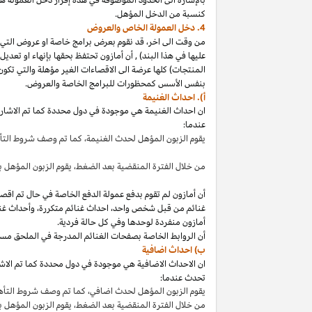
كنسبة من الدخل المؤهل.
4. دخل العمولة الخاص والعروض
من وقت الى
اخر،
قد نقوم بعرض برامج خاصة او عروض التي 
عليها في هذا
البند
)
,
أن أمازون تحتفظ بحقها بإنهاء او تعدي
المنتجات) كلها عرضة الى الاقصاءات
الغير مؤهلة
والتي تكون
بنفس الأسس كمحظورات للبرامج الخاصة والعروض.
أ). احداث الغنيمة
ان احداث الغنيمة هي موجودة في دول محددة كما تم الاشار
عندما:
يقوم الزبون المؤهل لحدث
الغنيمة،
كما تم وصف شروط الت
من خلال الفترة المنقضية بعد
الضغط،
يقوم الزبون المؤهل ب
أن أمازون لم تقوم بدفع عمولة الدفع الخاصة في حال تم ا
غنائم من قبل شخص
واحد،
احداث غنائم
متكررة،
وأحداث غنا
أمازون منفردة لوحدها وفي كل حالة فردية.
أن الروابط الخاصة بصفحات الغنائم المدرجة في الملحق مس
ب) احداث اضافية
ان الاحداث الاضافية هي موجودة في دول محددة كما تم الاشار
تحدث عندما:
يقوم الزبون المؤهل لحدث
اضافي،
كما تم وصف شروط التأ
من خلال الفترة المنقضية بعد
الضغط،
يقوم الزبون المؤهل 