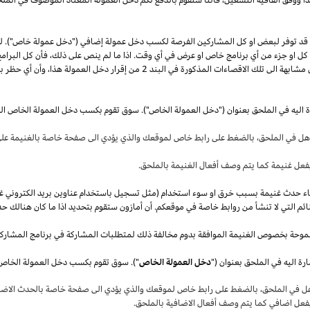
قد توفر لبعض او كل المشاركين الفرصة لكسب دخل عمولة إضافي ("دخل عمولة خاص"). 
ل كل او جزء من أي برنامج خاص او عرض في أي وقت.
اذا
ما لم ينص على
ذلك،
فأن كل البرامج
 مشابهة الى تلك الاقصاءات المذكورة في البند
2
من إقرار دخل العمولة
هذا،
وأن أي حظر بم
ة اليه في الملحق بعنوان ("دخل العمولة الخاص"). سوق تقوم بكسب دخل العمولة الخاص ال
أهل في
الملحق،
بالضغط على رابط خاص لموقعك والذي يؤدي الى صفحة خاصة بالغنيمة على 
فعل غنيمة كما يتم وصف أفعال الغنيمة بالملحق
.
قصاء حدث غنيمة بسبب خرق او سوء استخدام (مثل تسجيل باستخدام عناوين بريد الكتروني غ
ئم التي لا تنشأ من روابط خاصة في موقعكم. أن أمازون ستقوم بتحديد
اذا
ما كان هنالك حد
موحة بخصوص الغنيمة الموافقة بدوم مخالفة ذلك لمتطلبات المشاركة في برنامج المشارك
ة اليه في الملحق بعنوان ("
دخل العمولة الخاص
هل في
الملحق،
بالضغط على رابط خاص لموقعك والذي يؤدي الى صفحة خاصة بالحدث الاضاف
بفعل اضافي كما يتم وصف أفعال الاضافية بالملحق
.