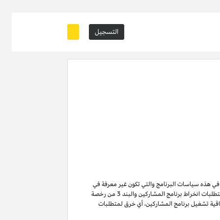
التسجيل
ة في هذه سياسات البرنامج والتي تكون غير معرفة في
من متطلبات انخراط برنامج المشاركين والبند 3 من رخصة
ن لا تنتهي ولا تنطفئ بانتهاء اتفاقية تشغيل برنامج المشاركين. لتفادي الشك وبدون الحد من غرض المادة 6 (ا) من اتفاقية تشغيل برنامج المشاركين، أي خرق لمتطلبات