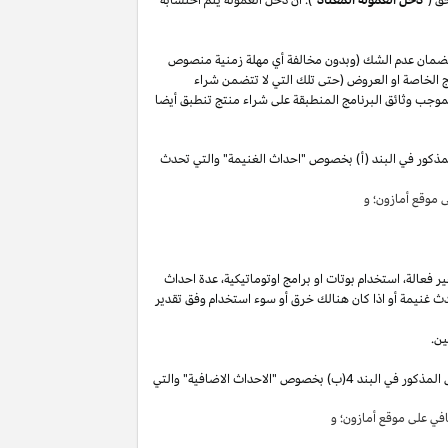
لضمان عدم الشك (وبدون مخالفة أي مهلة زمنية منصوص
 الخاصة او العروض (حتى تلك التي لا تتضمن شراء
وجب وثائق البرنامج المنطبقة على شراء منتج تنطبق أيضا
مذكور في البند (أ) بخصوص "احداث الغنيمة" والتي تحدث
موقع أمازون؛ و
ير
فعالة،
استخدام
بوتات
او برامج
اوتوماتيكية،
عدة احداث
ث غنيمة أو
اذا
كان هنالك خرق أو سوء استخدام وفق تقدير
ين.
"). سوق تقوم بكسب دخل العمولة الخاص المذكور في البند 4(ب) بخصوص "الاحداث الاضافية" والتي
ي على موقع أمازون؛ و