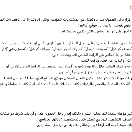
)
،
والتي (بالإشارة الى الاقصاءات ال
قوم بتوجيه الزبون الى موقع أمازون؛
لزبون على الرابط الخاص والتي تنتهي بحدوث اما:
ها نحن بتقديرنا
الخاص؛
وعلى سبيل المثال
،
تطبيق أمازون رقمي او منتجات تم بيعها تحت
"صحف
كينديل
" "مدونات
كيندل
" "نشرات اخبار
كيندل
" "مجلات
كيندل
" ("
منتج رقمي
")؛ او
هذا الرابط الخاص غير الرابط الخاص لك
،
ويحدث الاتي:
 بعد الضغط على الرابط الخاص الاولي؛ أو
ثل هذا من خلال تحميل أو تنزيل من موقع أمازون
يات مؤهلة يتم
شراؤها
سيكون الدخل المؤهل موازي للمبلغ الذي يصلنا فعليا من الشراء ا
فة
،
كلف الخدمة
،
والذمم
،
والرديات
،
كلف معاملات البطاقات الائتمانية
،
كلف المعاملة والدي
 مؤهلة عندما تتم عملية الشراء بخلاف إقرار دخل العمولة هذا او أي بند
،
شرط
،
مواصفات
فاقية التشغيل لبرنامج المشاركين (مجتمعين "
وثائق البرنامج
").
يات مؤهلة يتم اعتبارها غير مؤهلة ومقصيه من برنامج المشاركين: