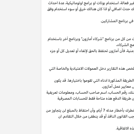
غير
فعالة،
استخدام
بوتات
او برامج
اوتوماتيكية،
عدة احداث
لك حدث اضافي أو
اذا
كان هنالك خرق أو سوء استخدام وفق
في برنامج المشاركين.
ت من كل من برنامج "شركاء أمازون" وبرنامج آخر باستخدام
مج الشركاء
.
منية،
فأن أمازون تحتفظ بالحق لإلغاء أو تعديل كل أو جزء
تلخص هذه التقارير دخل العمولات الاعتيادية والخاصة التي
ما من انتهاء الشهر الذي تم كسب العمولة فيه بالطريقة المذكورة ادناه التي تقوموا باختيارها. قد يكون
 معايير عمل أمازون.
نك،
رقم
الحساب،
اسم صاحب
الحساب،
ومعلومات تعريفية
ن
طريقة
الدفع
هذه
متاحة
فقط
للحسابات
المصرفية
طرك بأخطار مدته 7
أيام،
وأن احتفاظ بالمبلغ لن يتجاوز من
 القانون النافذ أو قد ينطفئ من خلال التقادم. ان
 الاتفاقية.