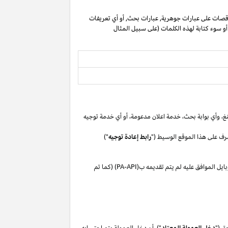
صات على عبارات جوهرية, عبارات بحث, أو أي تعريفات
 أو سوء كتابة لهذه الكلمات (على سبيل المثال
غ،
وأي بوابة
بحث،
خدمة اعلان
مدعومة،
أو
أي خدمة توجيه
رف على هذا الموقع الوسيط ("
رابط إعادة توجيه
")
بايل
الموافق
عليه لم
يتم تقديمه ب(
PA-API
) (كما تم
ق ("
دخل العمولة المعتاد
"). أن دخل العمولة يتم احتسابه