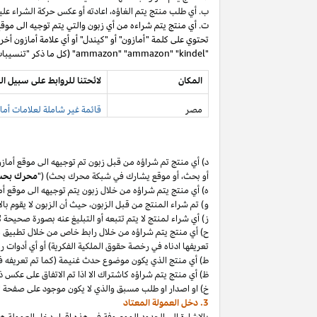
ب. أي طلب منتج يتم
الغاؤه،
اعادته أو عكس حركة الشراء عليه
ت. أي منتج يتم شراءه من أي زبون والتي يتم توجيه الى موق
تحتوي على كلمة "أمازون" أو "كيندل" أو أي علامة أمازون أخر
"ammazon" "ammazon" "kindel" (كل ما ذكر "تنسيبات مدفوعة محظورة").
المكان
لائحتنا للروابط على سبيل ال
مصر
قائمة غير شاملة لعلامات أماز
د) أي منتج تم
شراؤه
من قبل زبون تم توجيهه الى موقع أماز
أو
بحث،
أو موقع يشارك في شبكة محرك بحث) ("
محرك بح
ه) أي منتج يتم
شراؤه
من خلال زبون يتم توجيهه الى موقع أ
و) تم شراء المنتج من قبل
الزبون،
حيث
أن
الزبون لا يقوم بال
ز) أي شراء لمنتج لا يتم تتبعه أو التبليغ عنه بصورة صحيحة
ح) أي منتج يتم
شراؤه
من خلال رابط خاص من خلال تطبيق
م
تعريفها ادناه في رخصة حقوق الملكية الفكرية) أو أي أدوات 
ط) أي منتج الذي يكون موضوع حدث غنيمة (كما تم تعريفه في البند 4(أ) من إقرار د
ظ) أي منتج يتم
شراؤه
كاشتراك الا
اذا
تم الاتفاق على عكس ذ
خ) او اصدار او طلب مسبق والذي لا يكون موجود على صفحة ا
3. دخل العمولة المعتاد
بالإشارة الى الحدود الموصوفة في هذه إقرار دخل العمولة هذ