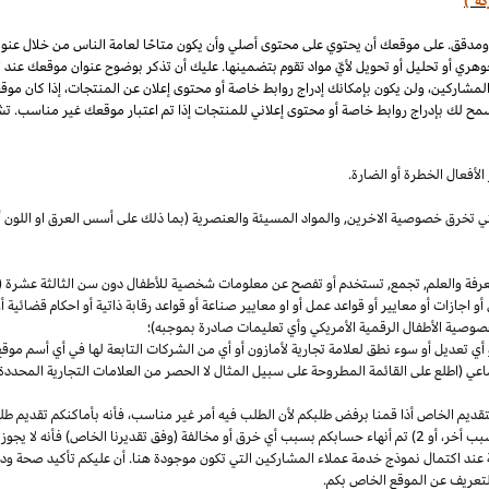
كة")
 ومدقق. على موقعك أن يحتوي على محتوى أصلي وأن يكون متاحًا لعامة الناس من خلال عنو
وهري أو تحليل أو تحويل لأيّ مواد تقوم بتضمينها. عليك أن تذكر بوضوح عنوان موقعك عند
المشاركين، ولن يكون بإمكانك إدراج روابط خاصة أو محتوى إعلان عن المنتجات، إذا كان موق
مح لك بإدراج روابط خاصة أو محتوى إعلاني للمنتجات إذا تم اعتبار موقعك غير مناسب. تشم
لأفعال الخطرة أو الضارة.
والتي تخرق خصوصية
الاخرين,
والمواد المسيئة والعنصرية (بما ذلك على أسس
العرق
او اللون 
معرفة والعلم, تجمع, تستخدم أو تفصح عن معلومات شخصية للأطفال دون سن الثالثة عشرة (ك
 أو اجازات أو معايير أو قواعد عمل أو او معايير صناعة أو قواعد رقابة ذاتية أو احكام قضائ
صوصية الأطفال الرقمية الأمريكي وأي تعليمات صادرة بموجبه)؛
أي تعديل أو سوء نطق لعلامة تجارية لأمازون أو أي من الشركات التابعة لها في أي أسم مو
 (اطلع على القائمة المطروحة على سبيل المثال لا الحصر من العلامات التجارية المحددة)
ديم الخاص أذا قمنا برفض طلبكم لأن الطلب فيه أمر غير
مناسب،
فأنه بأماكنكم تقديم ط
أخر،
أو 2) تم أنهاء حسابكم بسبب أي خرق أو مخالفة (وفق تقديرنا
الخاص)
فأنه لا يجوز
 عند اكتمال نموذج خدمة عملاء المشاركين التي تكون موجودة هنا. أن عليكم تأكيد صحة ود
تعريف عن الموقع الخاص بكم.