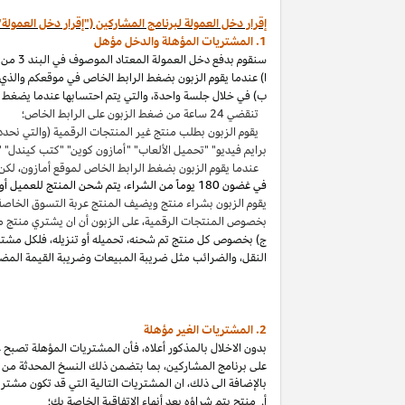
إقرار دخل العمولة لبرنامج المشاركين ("إقرار دخل العمولة"
1. المشتريات المؤهلة والدخل مؤهل
سنقوم بدفع دخل العمولة المعتاد الموصوف في البند 3 من إقرار دخل العمولة هذا بالاتصال مع المشتريات المؤهلة
ا) عندما يقوم الزبون بضغط الرابط الخاص في موقعكم والذي ي
ب) في خلال جلسة واحدة
،
والتي يتم احتسابها عندما يضغط ا
تنقضي 24 ساعة من ضغط الزبون على الرابط الخاص؛
يقوم الزبون بطلب منتج غير المنتجات الرقمية (والتي نحدد
برايم فيديو" "تحميل الألعاب" "أمازون كوين" "كتب
كيندل
" 
عندما يقوم الزبون بضغط الرابط الخاص لموقع أمازون
،
لكن 
في غضون
180 يوماً من الشراء، يتم شحن المنتج للعميل أو بثه أو تنزيله من قبله، ودفعه لثمنه
يقوم الزبون بشراء منتج ويضيف المنتج عربة التسوق الخاصة به واكمال الطلب خلال 89 يوما كموعد أقصاه
بخصوص المنتجات الرقمية
،
على الزبون أن ان يشتري منتج م
ج) بخصوص كل منتج تم شحنه
،
تحميله أو تنزيله
،
فلكل مشتر
النقل
،
والضرائب مثل ضريبة المبيعات وضريبة القيمة المضا
2. المشتريات
الغير مؤهلة
بدون الاخلال بالمذكور أعلاه
،
فأن المشتريات المؤهلة تصبح غير
على برنامج
المشاركين،
بما بتضمن ذلك النسخ المحدثة من ات
بالإضافة الى ذلك
،
ان المشتريات التالية التي قد تكون مشتر
أ. منتج يتم
شراؤه
بعد أنهاء الاتفاقية الخاصة بك؛