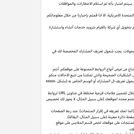
يتم اعتبار بأنه تم استلام
الاخطارات،
والموافقات
المتحدة
الامريكية،
الا
اذا
قمتم بإخبارنا من خلال معلوماتكم
م بتخويل أي شركة بالقيام بتزويد خدمات أنشاء واستشارة
 العمولات. يجب شمول تعريف المشارك المخصصة لك في
ناع عن عرض أنواع الروابط الممنوعة على موقعكم. أنتم
ل الشكليات الصحيحة والتي تمكننا من تتبع الاحالات منكم
ول تعريف ال المشارك أو الوسم الخاص به (بشكل
xxxxx-
خلال تضمين علامات فرعية مختلفة في عناوين
URL
لروابط
مستخدم محدد لموقعك (على سبيل المثال، لا يجوز لك تخصيص
كما تمك تعريفه في إقرار المنتجات). عند ربط الصفحات
فحة دائرة معينة (على سبيل المثال: البقالة).
للمنتجات على موقعك تخص قسم الملابس على موقع