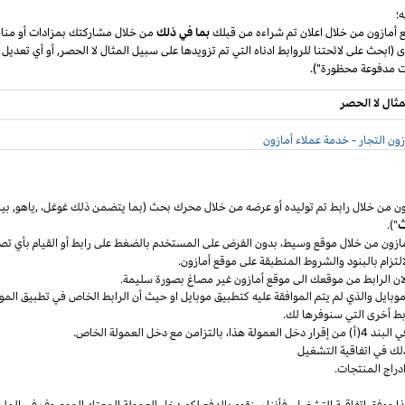
؛
ع أمازون من خلال اعلان تم شراءه من قبلك
بما في ذلك
من خلال مشاركتك بمزادات أو مناق
ى (ابحث على لائحتنا للروابط ادناه التي تم تزويدها على سبيل المثال لا الحصر, أو أي تعديل
مثال لا الحصر
ون التجار - خدمة عملاء أمازون
ون من خلال رابط تم توليده أو عرضه من خلال محرك بحث (بما يتضمن ذلك
غوغل
،
,ياهو,
بين
ث
").
مازون من خلال موقع
وسيط،
بدون الفرض على المستخدم بالضغط على رابط أو القيام بأي تص
التزام بالبنود
والشروط المنطبقة
على موقع أمازون.
 لان الرابط من موقعك الى موقع أمازون غير مصاغ بصورة سليمة.
وبايل
والذي لم يتم الموافقة عليه كتطبيق
موبايل
او حيث
أن
الرابط الخاص في تطبيق
المو
ربط أخرى التي سنوفرها لك.
خل العمولة
هذا،
بالتزامن مع دخل العمولة الخاص.
لك في اتفاقية التشغيل
دراج المنتجات.
ا ووفق اتفاقية
التشغيل،
فأننا سنقوم بالدفع لكم دخل العمولة المعتاد الموصوف في الملح