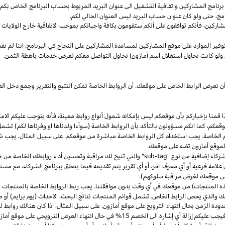
مج المشاركين واتفاقية التشغيل الى عنوان البريد المربوط بحساب البرنامج الخاص بكم. س
مج،
حتى ولو كان عنوان حساب البريد ليس العنوان الحالي لكم.
شاركين،
فأنكم توافقون على أنكم ستقومون بكافة واجباتكم بموجب الاتفاقية
خارج
الولايات 
وفير الموارد على موقع المشاركين لمساعدة المشاركين على النجاح في البرنامج. اننا لم نق
ولو كانت تحاول استغلال اسم أمازون) تحاول التواصل معكم لعرض خدمات باهظة الثمن.
ن تعرض الرابط الخاص على موقعك. أن الروابط الخاصة تمكن التتبع والتقرير وجمع دخل
ا
قمنا بإخباركم بأن موقعكم ليس بإمكانه شمول أنواع روابط
معينة،
فأنه يتوجب عليكم الامت
قعكم،
كما انكم مسؤولون بالتأكد بأن الروابط الخاصة (سوآءا ولدناها او وفرناها لكم) تشم
كم الخاصة. يجب استخدام كل الروابط الخاصة مباشرة من موقعكم. على سبيل
المثال،
يجب شم
 لموقع أمازون تضه على موقعك.
شركاء إضافية من نوع "
sub-tag
" والتي تتيح لك مراقبة وتحسين أداء روابطك الخاصة من 
لامة فرعية أو أي معرف آخر، أو أي تقرير يتم تقديمه فيما يتعلق ببرنامج الشركاء، مع 
لى موقعك لغرض مراقبة سلوكهم).
هذه المنتجات) من موقعك في أي وقت بدون موافقتنا. يجب ربط الروابط الخاصة بالمنتجات (
 والذي يحص الرابط الخاص. تشمل قوائم المنتجات نتائج
البحث،
الاحداث (يوم برايم) أو ص
ودة الزمن بحال انتهاء الترويج على موقع أمازون. على سبيل
المثال،
اذا
كان هنالك روابط 
ب عليكم إزالة أي إشارة الى الخصم 15% في حال انتهاء العرض الترويجي على موقع أمازون.