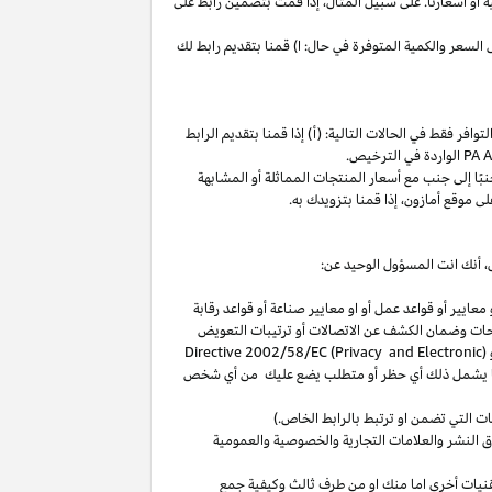
ة
أو
أسعارنا
.
على
سبيل
المثال،
إذا
قمت
بتضمين
رابط
على
لسعر والكمية المتوفرة في حال: ا) قمنا بتقديم رابط لك
فر فقط في الحالات التالية: (أ) إذا قمنا بتقديم الرابط
الواردة في الترخيص
.
بًا
إلى
جنب
مع
أسعار
المنتجات
المماثلة
أو
المشابهة
لى
موقع
أمازون،
إذا
قمنا
بتزويدك
به
.
،
أنك انت المسؤول الوحيد عن:
عايير أو قواعد عمل أو او معايير صناعة أو قواعد رقابة
حات
وضمان الكشف عن الاتصالات أو ترتيبات التعويض
(
Directive 2002/58/EC (Privacy and Electronic
بما يشمل ذلك أي حظر أو متطلب يضع عليك من أي شخص
التي تضمن او ترتبط بالرابط الخاص.)
 النشر والعلامات التجارية والخصوصية والعمومية
نيات أخرى اما منك او من طرف ثالث وكيفية جمع