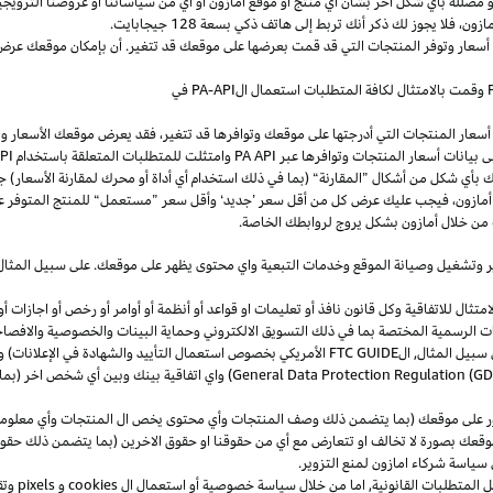
و
مضللة
بأي
شكل
آخر
بشأن
أي
منتج
أو
موقع
أمازون
أو
أي
من
سياساتنا
أو
عروضنا
الترويجي
مازون،
فلا
يجوز
لك
ذكر
أنك
تربط
إلى
هاتف
ذكي
بسعة
128
جيجابايت
.
 أسعار وتوفر المنتجات التي قد قمت بعرضها على موقعك قد تتغير. أن بإمكان موقعك عرض ا
وقمت بالامتثال لكافة المتطلبات استعمال
ال
-API
PA
في
سعار المنتجات التي أدرجتها على موقعك وتوافرها قد تتغير، فقد يعرض موقعك الأسعار والتوا
ى بيانات أسعار المنتجات وتوافرها عبر
PA API
وامتثلت للمتطلبات المتعلقة باستخدام
PA API
ك
بأي
شكل
من
أشكال
”
المقارنة
“
(
بما
في
ذلك
استخدام
أي
أداة
أو
محرك
لمقارنة
الأسعار
)
جن
أمازون،
فيجب
عليك
عرض
كل
من
أقل
سعر
’
جديد
‘
وأقل
سعر
”
مستعمل
“
للمنتج
المتوفر
ع
من خلال أمازون بشكل يروج لروابطك الخاصة.
ر
وتشغيل
وصيانة الموقع وخدمات التبعية واي محتوى يظهر على موقعك. على سبيل
المثال
ال للاتفاقية وكل قانون نافذ أو تعليمات او قواعد أو أنظمة أو أوامر أو رخص أو اجازات أو م
جهات الرسمية المختصة بما في ذلك التسويق الالكتروني وحماية البينات والخصوصية
والافصا
 سبيل المثال, ال
FTC GUIDE
الأمريكي بخصوص استعمال التأييد والشهادة في الإعلانات) و 
General Data Protection Regulation (G
) واي اتفاقية بينك وبين أي شخص اخر (
ر على موقعك (بما يتضمن ذلك وصف المنتجات وأي محتوى يخص ال المنتجات وأي معلومات 
عك بصورة لا تخالف او تتعارض مع أي من حقوقنا او حقوق الاخرين (بما يتضمن ذلك حقوق
ى سياسة شركاء امازون لمنع التزوير.
ل المتطلبات القانونية, اما من خلال سياسة خصوصية أو استعمال ال
cookies
و
pixels
و
تق