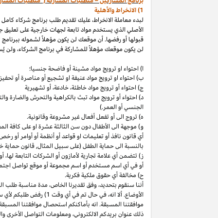
برنامج المشاركين – متطلبات المشاركة ("متطلبات المشار
1) الانخراط والأهلية
لبدء معاملة الانخراط، عليك تقديم طلب برنامج شركاء كامل
الأصلي الذي يستخدم مواد تابعة لجهات خارجية على تعليق ج
قبولها أو رفضها. أن موقعك لن يكون مؤهلاً لشموله ببرنامج 
لن يكون موقعك مؤهلاً للمشاركة في برنامج الشركاء، ولن يُس
ا) احتواء او ترويج مواد مشينة أو فاضحة جنسيا؛
ب)
احتواء
او
ترويج مواد
عنيفة او تشجيع أو مناصرة أو تحفيز ا
ج) احتواء أو ترويج مواد
خاطئة،
خادعة،
أو تشهيرية
د) احتواء أو ترويج مواد تبث بالكراهية والتحرش والضارة 
الجنسي أو العمر.)
ه) تروج الى أو تفعل أفعال غير مشروعة وقانونية.
و) موجهة الى الأطفال دون سن الثالثة عشرة او على كافة ال
أي قانون نافذ أو تعليمات او قواعد أو أنظمة أو أوامر أو رخص
بالنسبة الى حماية الطفل (على سبيل المثال, قانون حماية خ
ز) تتضمن أي علامة تجارية لأمازون أو الشركات التابعة
لها،
أو 
أو في أي اسم
مستخدم أو اسم مجموعة أو موقع تواصل اجتماعي
ح) مخالفة أي حقوق ملكية فكرية.
أننا سنقوم
بتحديد،
وفق تقديرنا
الخاص،
مدة مناسبة طلب التق
الأوضاع. ألا
انه،
في حال تم في أي وقت 1) رفض طلبكم لأي سبب
موافقتنا المسبقة. انه بأماكنكم استحصال موافقتنا المسبقة
ذلك عنوان بريدكم
الالكتروني،
ومعلومات التواصل الأخرى وال