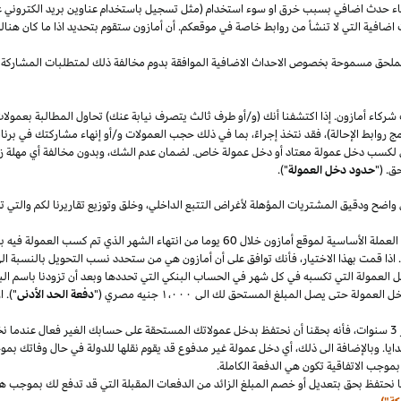
قصاء حدث اضافي بسبب خرق او سوء استخدام (مثل تسجيل باستخدام عناوين بريد الكتروني 
اضافية التي لا تنشأ من روابط خاصة في موقعكم. أن أمازون ستقوم بتحديد
اذا
ما كان هنا
الملحق مسموحة بخصوص الاحداث الاضافية الموافقة بدوم مخالفة ذلك لمتطلبات المشاركة 
شركاء أمازون. إذا اكتشفنا أنك (و/أو طرف ثالث يتصرف نيابة عنك) تحاول المطالبة بعمولا
ج روابط الإحالة)، فقد نتخذ إجراءً، بما في ذلك حجب العمولات و/أو إنهاء مشاركتك في برنا
 لكسب دخل عمولة معتاد أو دخل عمولة خاص. لضمان عدم
الشك،
وبدون مخالفة أي مهلة
ز
ق. ("
حدود دخل العمولة
").
 واضح ودقيق المشتريات المؤهلة لأغراض التتبع
الداخلي،
وخلق وتوزيع تقاريرنا لكم والتي 
سنقوم بدفع دخل العمولة المعتاد ودخل العمولة الخاص في العملة الأساسية لموقع أمازون خلال 60 يو
.
اذا
قمت بهذا
الاختيار،
فأنك توافق على أن أمازون هي من ستحدد نسب التحويل بالنسبة الى
دخل العمولة التي تكسبه في كل شهر في الحساب البنكي التي تحددها وبعد أن تزودنا باسم
الب
دخل العمولة حتى يصل المبلغ المستحق لك الى
١٬٠٠٠
جنيه
مصري
("
دفعة الحد الأدنى
")
.
ا
سنوات،
فأنه بحقنا أن نحتفظ بدخل عمولاتك المستحقة على حسابك
الغير فعال
عندما نخ
ايا. وبالإضافة الى
ذلك،
أي دخل عمولة غير مدفوع قد يقوم نقلها للدولة في حال وفاتك بموجب
بموجب الاتفاقية تكون هي الدفعة الكاملة.
 نحتفظ بحق بتعديل أو خصم المبلغ الزائد من الدفعات المقبلة التي قد تدفع لك بموجب هذه