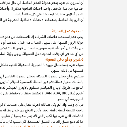
أن أمازون لم تقوم بدفع عمولة الدفع الخاصة في حال تم ا
اضافية من قبل شخص
واحد،
احداث اضافية
متكررة،
وأحداث 
تقدير أمازون منفردة لوحدها وفي كل حالة فردية.
أن الروابط الخاصة بصفحات الاحداث الاضافية المدرجة في 
5. حدود دخل العمولة
يجب عدم استخدام علامات الشركاء إلا للاستفادة من عمولات 
حركة الزوار نفسها (على سبيل المثال، من خلال التلاعب أو دم
من وقت الى
أخر،
قد نقوم بفرض حدود على فرص المشاركين
من أي حد في أي وقت. لحدود دخل
العمولة،
يرجى رؤية الملح
6.تقرير ودفع دخل العمولة
سوف نقوم باستعمال جهودنا التجارية المعقولة للتتبع بشكل
كسبتها في ذلك الشهر.
بإمكانك اختيار عملة دفع غير العملة الأساسية لموقع أمازون
الدفع عن طريق الإيداع المباشر. سنقوم بالإيداع المباشر ل
أخرى (مثل
BIC
,
ABA
,
IBAN
) نحتفظ بحقنا بالاحتفاظ على 
الموجودة
في
مصر
.
في أي وقت
واذا
لم يكن هنالك تحرك فعال على حسابك لأخر 3
ناحية القيمة قيمة دفعة الحد الأدنى للدفع من خلال بطاقة هد
الدفعات التي نقوم بها
لكم،
والتي قد يتم تخفيضها أو تقليلها 
اذا
تم دفع مبلغ زائد عن المبلغ المستحق لأي سبب
كان،
فأننا