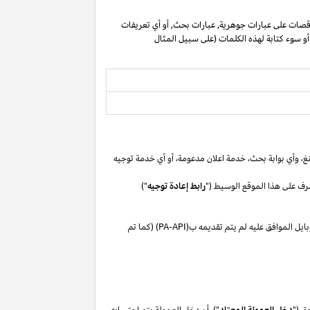
صات على عبارات جوهرية, عبارات بحث, أو أي تعريفات
 أو سوء كتابة لهذه الكلمات (على سبيل المثال
غ،
وأي بوابة
بحث،
خدمة اعلان
مدعومة،
أو
أي خدمة توجيه
رف على هذا الموقع الوسيط ("
رابط إعادة توجيه
")
بايل
الموافق
عليه لم
يتم تقديمه ب(
PA-API
) (كما تم
ق ("
دخل العمولة المعتاد
"). أن دخل العمولة يتم احتسابه