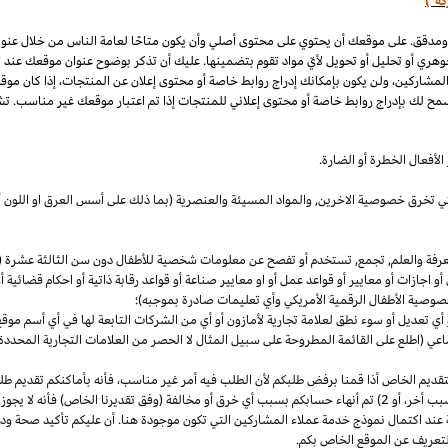
كة")
 ومدقق. على موقعك أن يحتوي على محتوى أصلي وأن يكون متاحًا لعامة الناس من خلال عنو
وهري أو تحليل أو تحويل لأيّ مواد تقوم بتضمينها. عليك أن تذكر بوضوح عنوان موقعك عند
المشاركين، ولن يكون بإمكانك إدراج روابط خاصة أو محتوى إعلان عن المنتجات، إذا كان موق
مح لك بإدراج روابط خاصة أو محتوى إعلاني للمنتجات إذا تم اعتبار موقعك غير مناسب. تشم
لأفعال الخطرة أو الضارة.
والتي تخرق خصوصية
الاخرين,
والمواد المسيئة والعنصرية (بما ذلك على أسس
العرق
او اللون 
معرفة والعلم, تجمع, تستخدم أو تفصح عن معلومات شخصية للأطفال دون سن الثالثة عشرة (ك
 أو اجازات أو معايير أو قواعد عمل أو او معايير صناعة أو قواعد رقابة ذاتية أو احكام قضائ
صوصية الأطفال الرقمية الأمريكي وأي تعليمات صادرة بموجبه)؛
أي تعديل أو سوء نطق لعلامة تجارية لأمازون أو أي من الشركات التابعة لها في أي أسم مو
 (اطلع على القائمة المطروحة على سبيل المثال لا الحصر من العلامات التجارية المحددة)
ديم الخاص أذا قمنا برفض طلبكم لأن الطلب فيه أمر غير
مناسب،
فأنه بأماكنكم تقديم ط
أخر،
أو 2) تم أنهاء حسابكم بسبب أي خرق أو مخالفة (وفق تقديرنا
الخاص)
فأنه لا يجوز
 عند اكتمال نموذج خدمة عملاء المشاركين التي تكون موجودة هنا. أن عليكم تأكيد صحة ود
تعريف عن الموقع الخاص بكم.