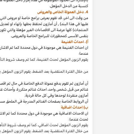
كنسبة من الدخل المؤهل.
4. دخل العمولة الخاص والعروض
من وقت الى
اخر،
قد نقوم بعرض برامج خاصة او عروض التي 
عليها في هذا
البند
)
,
أن أمازون تحتفظ بحقها بإنهاء او تعدي
المنتجات) كلها عرضة الى الاقصاءات
الغير مؤهلة
والتي تكون
بنفس الأسس كمحظورات للبرامج الخاصة والعروض.
أ). احداث الغنيمة
ان احداث الغنيمة هي موجودة في دول محددة كما تم الاشار
عندما:
يقوم الزبون المؤهل لحدث
الغنيمة،
كما تم وصف شروط الت
من خلال الفترة المنقضية بعد
الضغط،
يقوم الزبون المؤهل ب
أن أمازون لم تقوم بدفع عمولة الدفع الخاصة في حال تم ا
غنائم من قبل شخص
واحد،
احداث غنائم
متكررة،
وأحداث غنا
أمازون منفردة لوحدها وفي كل حالة فردية.
أن الروابط الخاصة بصفحات الغنائم المدرجة في الملحق مس
ب) احداث اضافية
ان الاحداث الاضافية هي موجودة في دول محددة كما تم الاشار
تحدث عندما:
يقوم الزبون المؤهل لحدث
اضافي،
كما تم وصف شروط التأ
من خلال الفترة المنقضية بعد
الضغط،
يقوم الزبون المؤهل 