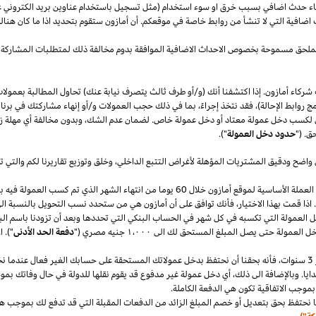
قصاء حدث اضافي بسبب خرق او سوء استخدام (مثل تسجيل باستخدام عناوين بريد الكتروني 
اضافية التي لا تنشأ من روابط خاصة في موقعكم. أن أمازون ستقوم بتحديد
اذا
ما كان هنا
الملحق مسموحة بخصوص الاحداث الاضافية الموافقة بدوم مخالفة ذلك لمتطلبات المشاركة 
شركاء أمازون. إذا اكتشفنا أنك (و/أو طرف ثالث يتصرف نيابة عنك) تحاول المطالبة بعمولا
ج روابط الإحالة)، فقد نتخذ إجراءً، بما في ذلك حجب العمولات و/أو إنهاء مشاركتك في برنا
 لكسب دخل عمولة معتاد أو دخل عمولة خاص. لضمان عدم
الشك،
وبدون مخالفة أي مهلة
ز
ق. ("
حدود دخل العمولة
").
 واضح ودقيق المشتريات المؤهلة لأغراض التتبع
الداخلي،
وخلق وتوزيع تقاريرنا لكم والتي 
سنقوم بدفع دخل العمولة المعتاد ودخل العمولة الخاص في العملة الأساسية لموقع أمازون خلال 60 يو
.
اذا
قمت بهذا
الاختيار،
فأنك توافق على أن أمازون هي من ستحدد نسب التحويل بالنسبة الى
دخل العمولة التي تكسبه في كل شهر في الحساب البنكي التي تحددها وبعد أن تزودنا باسم
الب
دخل العمولة حتى يصل المبلغ المستحق لك الى
١٬٠٠٠
جنيه
مصري
("
دفعة الحد الأدنى
")
.
ا
سنوات،
فأنه بحقنا أن نحتفظ بدخل عمولاتك المستحقة على حسابك
الغير فعال
عندما نخ
ايا. وبالإضافة الى
ذلك،
أي دخل عمولة غير مدفوع قد يقوم نقلها للدولة في حال وفاتك بموجب
بموجب الاتفاقية تكون هي الدفعة الكاملة.
 نحتفظ بحق بتعديل أو خصم المبلغ الزائد من الدفعات المقبلة التي قد تدفع لك بموجب هذه