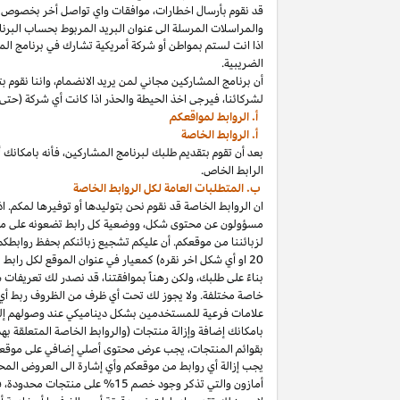
قد نقوم بأرسال
اخطارات،
موافقات واي تواصل أخر بخصوص برنا
والمراسلات المرسلة الى عنوان البريد المربوط بحساب
البرنا
اذا
انت لستم بمواطن أو شركة أمريكية تشارك في برنامج
الم
الضريبية.
أن برنامج المشاركين مجاني لمن يريد
الانضمام،
واننا
نقوم بت
لشركائنا،
فيرجى اخذ الحيطة والحذر
اذا
كانت أي شركة (حتى 
أ. الروابط لمواقعكم
أ. الروابط الخاصة
بعد أن تقوم بتقديم طلبك لبرنامج
المشاركين،
فأنه
ب
ا
مكانك
أ
الرابط الخاص.
ب. المتطلبات العامة لكل الروابط الخاصة
ان الروابط الخاصة قد نقوم نحن بتوليدها أو توفيرها لمكم.
اذ
مسؤولون عن محتوى
شكل،
ووضعية كل رابط تضعونه على
مو
لزبائننا من موقعكم. أن عليكم تشجيع زبائنكم بحفظ روابط
20
او أي شكل اخر نقره) كمعيار في عنوان الموقع لكل رابط
بناءً على طلبك، ولكن رهناً بموافقتنا، قد نصدر لك تعريفات 
خاصة مختلفة. ولا يجوز لك تحت أي ظرف من الظروف ربط أي ع
علامات فرعية للمستخدمين بشكل ديناميكي عند وصولهم إ
ب
ا
مكانك
إضافة وإزالة منتجات (والروابط الخاصة المتعلقة ب
بقوائم
المنتجات،
يجب عرض محتوى
أصلي
إضافي على موقعك
يجب إزالة أي روابط من موقعكم وأي إشارة الى العروض المحد
أمازون والتي تذكر وجود خصم
15% على منتجات
محدودة،
فيج