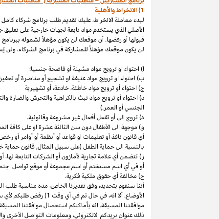
برنامج المشاركين – متطلبات المشاركة ("متطلبات المشار
1) الانخراط والأهلية
لبدء معاملة الانخراط، عليك تقديم طلب برنامج شركاء كامل
الأصلي الذي يستخدم مواد تابعة لجهات خارجية على تعليق ج
قبولها أو رفضها. أن موقعك لن يكون مؤهلاً لشموله ببرنامج 
لن يكون موقعك مؤهلاً للمشاركة في برنامج الشركاء، ولن يُس
ا) احتواء او ترويج مواد مشينة أو فاضحة جنسيا؛
ب)
احتواء
او
ترويج مواد
عنيفة او تشجيع أو مناصرة أو تحفيز ا
ج) احتواء أو ترويج مواد
خاطئة،
خادعة،
أو تشهيرية
د) احتواء أو ترويج مواد تبث بالكراهية والتحرش والضارة 
الجنسي أو العمر.)
ه) تروج الى أو تفعل أفعال غير مشروعة وقانونية.
و) موجهة الى الأطفال دون سن الثالثة عشرة او على كافة ال
أي قانون نافذ أو تعليمات او قواعد أو أنظمة أو أوامر أو رخص
بالنسبة الى حماية الطفل (على سبيل المثال, قانون حماية خ
ز) تتضمن أي علامة تجارية لأمازون أو الشركات التابعة
لها،
أو 
أو في أي اسم
مستخدم أو اسم مجموعة أو موقع تواصل اجتماعي
ح) مخالفة أي حقوق ملكية فكرية.
أننا سنقوم
بتحديد،
وفق تقديرنا
الخاص،
مدة مناسبة طلب التق
الأوضاع. ألا
انه،
في حال تم في أي وقت 1) رفض طلبكم لأي سبب
موافقتنا المسبقة. انه بأماكنكم استحصال موافقتنا المسبقة
ذلك عنوان بريدكم
الالكتروني،
ومعلومات التواصل الأخرى وال