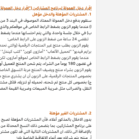
إقرار دخل العمولة لبرنامج المشاركين ("إقرار دخل العمولة"
1. المشتريات المؤهلة والدخل مؤهل
سنقوم بدفع دخل العمولة المعتاد الموصوف في البند 3 من إقرار دخل العمولة هذا بالاتصال مع المشتريات المؤهلة
ا) عندما يقوم الزبون بضغط الرابط الخاص في موقعكم والذي ي
ب) في خلال جلسة واحدة
،
والتي يتم احتسابها عندما يضغط ا
تنقضي 24 ساعة من ضغط الزبون على الرابط الخاص؛
يقوم الزبون بطلب منتج غير المنتجات الرقمية (والتي نحدد
برايم فيديو" "تحميل الألعاب" "أمازون كوين" "كتب
كيندل
" 
عندما يقوم الزبون بضغط الرابط الخاص لموقع أمازون
،
لكن 
في غضون
180 يوماً من الشراء، يتم شحن المنتج للعميل أو بثه أو تنزيله من قبله، ودفعه لثمنه
يقوم الزبون بشراء منتج ويضيف المنتج عربة التسوق الخاصة به واكمال الطلب خلال 89 يوما كموعد أقصاه
بخصوص المنتجات الرقمية
،
على الزبون أن ان يشتري منتج م
ج) بخصوص كل منتج تم شحنه
،
تحميله أو تنزيله
،
فلكل مشتر
النقل
،
والضرائب مثل ضريبة المبيعات وضريبة القيمة المضا
2. المشتريات
الغير مؤهلة
بدون الاخلال بالمذكور أعلاه
،
فأن المشتريات المؤهلة تصبح غير
على برنامج
المشاركين،
بما بتضمن ذلك النسخ المحدثة من ات
بالإضافة الى ذلك
،
ان المشتريات التالية التي قد تكون مشتر
أ. منتج يتم
شراؤه
بعد أنهاء الاتفاقية الخاصة بك؛