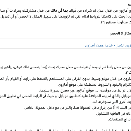
؛
ع أمازون من خلال اعلان تم شراءه من قبلك
بما في ذلك
من خلال مشاركتك بمزادات أو مناق
ى (ابحث على لائحتنا للروابط ادناه التي تم تزويدها على سبيل المثال لا الحصر, أو أي تعديل
مثال لا الحصر
ون التجار - خدمة عملاء أمازون
ون من خلال رابط تم توليده أو عرضه من خلال محرك بحث (بما يتضمن ذلك
غوغل
،
,ياهو,
بين
ث
").
مازون من خلال موقع
وسيط،
بدون الفرض على المستخدم بالضغط على رابط أو القيام بأي تص
التزام بالبنود
والشروط المنطبقة
على موقع أمازون.
 لان الرابط من موقعك الى موقع أمازون غير مصاغ بصورة سليمة.
وبايل
والذي لم يتم الموافقة عليه كتطبيق
موبايل
او حيث
أن
الرابط الخاص في تطبيق
المو
ربط أخرى التي سنوفرها لك.
خل العمولة
هذا،
بالتزامن مع دخل العمولة الخاص.
لك في اتفاقية التشغيل
دراج المنتجات.
ا ووفق اتفاقية
التشغيل،
فأننا سنقوم بالدفع لكم دخل العمولة المعتاد الموصوف في الملح