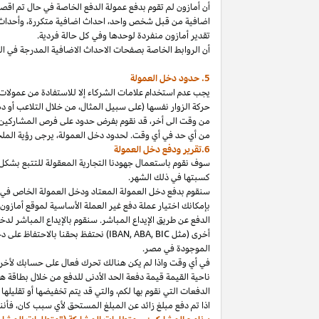
أن أمازون لم تقوم بدفع عمولة الدفع الخاصة في حال تم ا
اضافية من قبل شخص
واحد،
احداث اضافية
متكررة،
وأحداث 
تقدير أمازون منفردة لوحدها وفي كل حالة فردية.
أن الروابط الخاصة بصفحات الاحداث الاضافية المدرجة في 
5. حدود دخل العمولة
يجب عدم استخدام علامات الشركاء إلا للاستفادة من عمولات 
حركة الزوار نفسها (على سبيل المثال، من خلال التلاعب أو دم
من وقت الى
أخر،
قد نقوم بفرض حدود على فرص المشاركين
من أي حد في أي وقت. لحدود دخل
العمولة،
يرجى رؤية الملح
6.تقرير ودفع دخل العمولة
سوف نقوم باستعمال جهودنا التجارية المعقولة للتتبع بشكل
كسبتها في ذلك الشهر.
بإمكانك اختيار عملة دفع غير العملة الأساسية لموقع أمازون
الدفع عن طريق الإيداع المباشر. سنقوم بالإيداع المباشر ل
أخرى (مثل
BIC
,
ABA
,
IBAN
) نحتفظ بحقنا بالاحتفاظ على 
الموجودة
في
مصر
.
في أي وقت
واذا
لم يكن هنالك تحرك فعال على حسابك لأخر 3
ناحية القيمة قيمة دفعة الحد الأدنى للدفع من خلال بطاقة هد
الدفعات التي نقوم بها
لكم،
والتي قد يتم تخفيضها أو تقليلها 
اذا
تم دفع مبلغ زائد عن المبلغ المستحق لأي سبب
كان،
فأننا