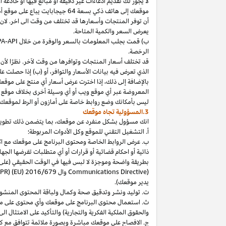
لا
يجوز
لك
تقديم
ادعاءات
غير
دقيقة
أو
مبالغ
فيها
أو
خادعة
أ
موقعك
إلى
هاتف
ذكي
بسعة
64
جيجابايت
يباع
على
موقع
أ
أن توفر المنتجات وأسعارها قد تختلف من وقت الى اخر. لان
يعرض السعر والكمية المتاحة.
ب) قمت بجلب المعلومات بالسعر والوفرة من خلال
PA-API
الرخصة.
قد تختلف أسعار المنتجات وتوافرها من وقت لآخر. نظرًا لأن أ
الذي تعرض فيه بيانات الأسعار والتوافر، أو (ب) إذا حصلت عل
بالإضافة
إلى
ذلك،
إذا
اخترت
عرض
أسعار
أي
منتج
على
موقع
المعروضة
عبر
أي
موقع
ويب
أو
أي
وسيلة
أخرى
بخلاف
موقع
ليس
بأمكانك
وضع روابط خاصة على أمازون أو الرط لموقعك 
3.المسؤولية تجاه موقعك
انك
مسؤول بشكل منفرد عن
موقعك،
بما يتضمن ذلك تطوي
أ. التشغيل التقني للموقع وكل الأدوات المربوطة؛
ب. عرض الروابط الخاصة ومحتوى البرنامج على موقعك مع الامتث
ذاتية أو احكام قضائية أو قرارات أو أي متطلبات تفرضها ال
بطريقة واضحة وموجزة لا لبس فيها في الوقت الحقيقي
(على
) وال
Communications Directive
DPR) (EU) 2016/679
يدير موقعك).
ت. توليد ونشر وتدقيق صحة وكمال ولباقة المحتوى المنشو
ث. استعمال محتوى البرنامج على موقعك وأي محتوى على موق
والحقوق الملكية الفكرية والتجارية) والتأكيد على الامتثال ال
ج. الافصاح على موقعك مباشرة وبصورة ملائمة تتوافق مع ك