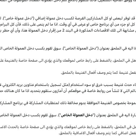
قد توفر لبعض او كل المشاركين الفرصة لكسب دخل عمولة إضافي ("دخل عمولة خاص"). 
ل كل او جزء من أي برنامج خاص او عرض في أي وقت.
اذا
ما لم ينص على
ذلك،
فأن كل البرامج
 مشابهة الى تلك الاقصاءات المذكورة في البند
2
من إقرار دخل العمولة
هذا،
وأن أي حظر بم
ة اليه في الملحق بعنوان ("دخل العمولة الخاص"). سوق تقوم بكسب دخل العمولة الخاص ال
أهل في
الملحق،
بالضغط على رابط خاص لموقعك والذي يؤدي الى صفحة خاصة بالغنيمة على 
فعل غنيمة كما يتم وصف أفعال الغنيمة بالملحق
.
قصاء حدث غنيمة بسبب خرق او سوء استخدام (مثل تسجيل باستخدام عناوين بريد الكتروني غ
ئم التي لا تنشأ من روابط خاصة في موقعكم. أن أمازون ستقوم بتحديد
اذا
ما كان هنالك حد
موحة بخصوص الغنيمة الموافقة بدوم مخالفة ذلك لمتطلبات المشاركة في برنامج المشارك
ة اليه في الملحق بعنوان ("
دخل العمولة الخاص
هل في
الملحق،
بالضغط على رابط خاص لموقعك والذي يؤدي الى صفحة خاصة بالحدث الاضاف
بفعل اضافي كما يتم وصف أفعال الاضافية بالملحق
.