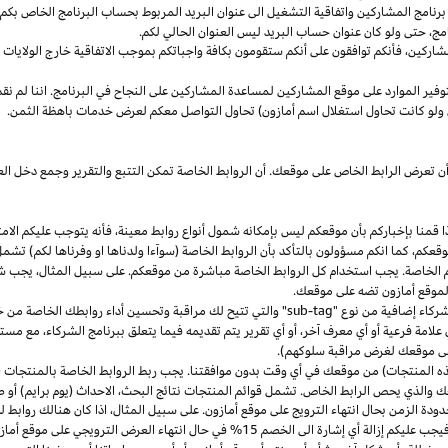
مج المشاركين واتفاقية التشغيل الى عنوان البريد المربوط بحساب البرنامج الخاص بكم. س
مج،
حتى ولو كان عنوان حساب البريد ليس العنوان الحالي لكم.
شاركين،
فأنكم توافقون على أنكم ستقومون بكافة واجباتكم بموجب الاتفاقية
خارج
الولايات 
وفير الموارد على موقع المشاركين لمساعدة المشاركين على النجاح في البرنامج. اننا لم نق
ولو كانت تحاول استغلال اسم أمازون) تحاول التواصل معكم لعرض خدمات باهظة الثمن.
ن تعرض الرابط الخاص على موقعك. أن الروابط الخاصة تمكن التتبع والتقرير وجمع دخل
ا
قمنا بإخباركم بأن موقعكم ليس بإمكانه شمول أنواع روابط
معينة،
فأنه يتوجب عليكم الامت
قعكم،
كما انكم مسؤولون بالتأكد بأن الروابط الخاصة (سوآءا ولدناها او وفرناها لكم) تشم
كم الخاصة. يجب استخدام كل الروابط الخاصة مباشرة من موقعكم. على سبيل
المثال،
يجب شم
 لموقع أمازون تضه على موقعك.
شركاء إضافية من نوع "
sub-tag
" والتي تتيح لك مراقبة وتحسين أداء روابطك الخاصة من 
لامة فرعية أو أي معرف آخر، أو أي تقرير يتم تقديمه فيما يتعلق ببرنامج الشركاء، مع 
لى موقعك لغرض مراقبة سلوكهم).
هذه المنتجات) من موقعك في أي وقت بدون موافقتنا. يجب ربط الروابط الخاصة بالمنتجات (
 والذي يحص الرابط الخاص. تشمل قوائم المنتجات نتائج
البحث،
الاحداث (يوم برايم) أو ص
ودة الزمن بحال انتهاء الترويج على موقع أمازون. على سبيل
المثال،
اذا
كان هنالك روابط 
ب عليكم إزالة أي إشارة الى الخصم 15% في حال انتهاء العرض الترويجي على موقع أمازون.