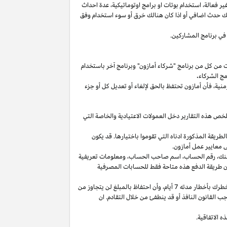
غير
فعالة،
استخدام
بوتات
او برامج
اوتوماتيكية،
عدة احداث
لك حدث اضافي أو
اذا
كان هنالك خرق أو سوء استخدام وفق
في برنامج المشاركين.
ت من كل من برنامج "شركاء أمازون" وبرنامج آخر باستخدام
مج الشركاء
.
منية،
فأن أمازون تحتفظ بالحق لإلغاء أو تعديل كل أو جزء
تلخص هذه التقارير دخل العمولات الاعتيادية والخاصة التي
ما من انتهاء الشهر الذي تم كسب العمولة فيه بالطريقة المذكورة ادناه التي تقوموا باختيارها. قد يكون
 معايير عمل أمازون.
نك،
رقم
الحساب،
اسم صاحب
الحساب،
ومعلومات تعريفية
ن
طريقة
الدفع
هذه
متاحة
فقط
للحسابات
المصرفية
طرك بأخطار مدته 7
أيام،
وأن احتفاظ بالمبلغ لن يتجاوز من
 القانون النافذ أو قد ينطفئ من خلال التقادم. ان
 الاتفاقية.