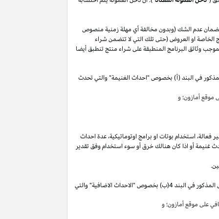
لضمان عدم الشك (وبدون مخالفة أي مهلة زمنية منصوص
 الخاصة او العروض (حتى تلك التي لا تتضمن شراء
وجب وثائق البرنامج المنطبقة على شراء منتج تنطبق أيضا
مذكور في البند (أ) بخصوص "احداث الغنيمة" والتي تحدث
موقع أمازون؛ و
ير
فعالة،
استخدام
بوتات
او برامج
اوتوماتيكية،
عدة احداث
ث غنيمة أو
اذا
كان هنالك خرق أو سوء استخدام وفق تقدير
ين.
"). سوق تقوم بكسب دخل العمولة الخاص المذكور في البند 4(ب) بخصوص "الاحداث الاضافية" والتي
ي على موقع أمازون؛ و