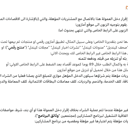
)
،
والتي (بالإشارة الى الاقصاءات ال
قوم بتوجيه الزبون الى موقع أمازون؛
لزبون على الرابط الخاص والتي تنتهي بحدوث اما:
ها نحن بتقديرنا
الخاص؛
وعلى سبيل المثال
،
تطبيق أمازون رقمي او منتجات تم بيعها تحت
"صحف
كينديل
" "مدونات
كيندل
" "نشرات اخبار
كيندل
" "مجلات
كيندل
" ("
منتج رقمي
")؛ او
هذا الرابط الخاص غير الرابط الخاص لك
،
ويحدث الاتي:
 بعد الضغط على الرابط الخاص الاولي؛ أو
ثل هذا من خلال تحميل أو تنزيل من موقع أمازون
يات مؤهلة يتم
شراؤها
سيكون الدخل المؤهل موازي للمبلغ الذي يصلنا فعليا من الشراء ا
فة
،
كلف الخدمة
،
والذمم
،
والرديات
،
كلف معاملات البطاقات الائتمانية
،
كلف المعاملة والدي
 مؤهلة عندما تتم عملية الشراء بخلاف إقرار دخل العمولة هذا او أي بند
،
شرط
،
مواصفات
فاقية التشغيل لبرنامج المشاركين (مجتمعين "
وثائق البرنامج
").
يات مؤهلة يتم اعتبارها غير مؤهلة ومقصيه من برنامج المشاركين: