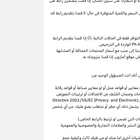
ة
أو
أسعارنا
.
على
سبيل
المثال،
إذا
قمت
بتضمين
رابط
على
لسعر والكمية المتوفرة في حال: ا) قمنا بتقديم رابط لك
فر فقط في الحالات التالية: (أ) إذا قمنا بتقديم الرابط
الواردة في الترخيص
.
بًا
إلى
جنب
مع
أسعار
المنتجات
المماثلة
أو
المشابهة
لى
موقع
أمازون،
إذا
قمنا
بتزويدك
به
.
،
أنك انت المسؤول الوحيد عن:
عايير أو قواعد عمل أو او معايير صناعة أو قواعد رقابة
حات
وضمان الكشف عن الاتصالات أو ترتيبات التعويض
(
Directive 2002/58/EC (Privacy and Electronic
بما يشمل ذلك أي حظر أو متطلب يضع عليك من أي شخص
التي تضمن او ترتبط بالرابط الخاص.)
 النشر والعلامات التجارية والخصوصية والعمومية
نيات أخرى اما منك او من طرف ثالث وكيفية جمع