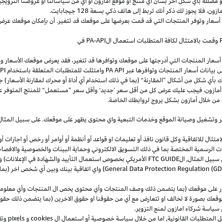
و
مضللة
بأي
شكل
آخر
بشأن
أي
منتج
أو
موقع
أمازون
أو
أي
من
سياساتنا
أو
عروضنا
الترويجي
مازون،
فلا
يجوز
لك
ذكر
أنك
تربط
إلى
هاتف
ذكي
بسعة
128
جيجابايت
.
 أسعار وتوفر المنتجات التي قد قمت بعرضها على موقعك قد تتغير. أن بإمكان موقعك عرض ا
وقمت بالامتثال لكافة المتطلبات استعمال
ال
-API
PA
في
سعار المنتجات التي أدرجتها على موقعك وتوافرها قد تتغير، فقد يعرض موقعك الأسعار والتوا
ى بيانات أسعار المنتجات وتوافرها عبر
PA API
وامتثلت للمتطلبات المتعلقة باستخدام
PA API
ك
بأي
شكل
من
أشكال
”
المقارنة
“
(
بما
في
ذلك
استخدام
أي
أداة
أو
محرك
لمقارنة
الأسعار
)
جن
أمازون،
فيجب
عليك
عرض
كل
من
أقل
سعر
’
جديد
‘
وأقل
سعر
”
مستعمل
“
للمنتج
المتوفر
ع
من خلال أمازون بشكل يروج لروابطك الخاصة.
ر
وتشغيل
وصيانة الموقع وخدمات التبعية واي محتوى يظهر على موقعك. على سبيل
المثال
ال للاتفاقية وكل قانون نافذ أو تعليمات او قواعد أو أنظمة أو أوامر أو رخص أو اجازات أو م
جهات الرسمية المختصة بما في ذلك التسويق الالكتروني وحماية البينات والخصوصية
والافصا
 سبيل المثال, ال
FTC GUIDE
الأمريكي بخصوص استعمال التأييد والشهادة في الإعلانات) و 
General Data Protection Regulation (G
) واي اتفاقية بينك وبين أي شخص اخر (
ر على موقعك (بما يتضمن ذلك وصف المنتجات وأي محتوى يخص ال المنتجات وأي معلومات 
عك بصورة لا تخالف او تتعارض مع أي من حقوقنا او حقوق الاخرين (بما يتضمن ذلك حقوق
ى سياسة شركاء امازون لمنع التزوير.
ل المتطلبات القانونية, اما من خلال سياسة خصوصية أو استعمال ال
cookies
و
pixels
و
تق