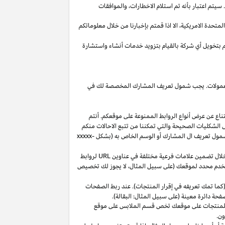
يتم اعتبار بأنه تم استلام
الاخطارات،
والموافقات
المتحدة
الامريكية،
الا
اذا
قمتم بإخبارنا من خلال معلوماتكم
م بتخويل أي شركة بالقيام بتزويد خدمات أنشاء واستشارة
 العمولات. يجب شمول تعريف المشارك المخصصة لك في
ناع عن عرض أنواع الروابط الممنوعة على موقعكم. أنتم
ل الشكليات الصحيحة والتي تمكننا من تتبع الاحالات منكم
ول تعريف ال المشارك أو الوسم الخاص به (بشكل
xxxxx-
خلال تضمين علامات فرعية مختلفة في عناوين
URL
لروابط
مستخدم محدد لموقعك (على سبيل المثال، لا يجوز لك تخصيص
كما تمك تعريفه في إقرار المنتجات). عند ربط الصفحات
فحة دائرة معينة (على سبيل المثال: البقالة).
للمنتجات على موقعك تخص قسم الملابس على موقع