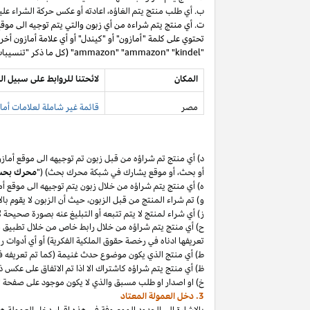
ب. أي طلب منتج يتم
الغاؤه،
اعادته أو عكس حركة الشراء عليه
ت. أي منتج يتم شراءه من أي زبون والتي يتم توجيه الى موق
تحتوي على كلمة "أمازون" أو "كيندل" أو أي علامة أمازون أخر
"ammazon" "ammazon" "kindel" (كل ما ذكر "تنسيبات مدفوعة محظورة").
المكان
لائحتنا للروابط على سبيل ال
مصر
قائمة غير شاملة لعلامات أماز
د) أي منتج تم
شراؤه
من قبل زبون تم توجيهه الى موقع أماز
أو
بحث،
أو موقع يشارك في شبكة محرك بحث) ("
محرك بح
ه) أي منتج يتم
شراؤه
من خلال زبون يتم توجيهه الى موقع أ
و) تم شراء المنتج من قبل
الزبون،
حيث
أن
الزبون لا يقوم بال
ز) أي شراء لمنتج لا يتم تتبعه أو التبليغ عنه بصورة صحيحة
ح) أي منتج يتم
شراؤه
من خلال رابط خاص من خلال تطبيق
م
تعريفها ادناه في رخصة حقوق الملكية الفكرية) أو أي أدوات 
ط) أي منتج الذي يكون موضوع حدث غنيمة (كما تم تعريفه في البند 4(أ) من إقرار د
ظ) أي منتج يتم
شراؤه
كاشتراك الا
اذا
تم الاتفاق على عكس ذ
خ) او اصدار او طلب مسبق والذي لا يكون موجود على صفحة ا
3. دخل العمولة المعتاد
بالإشارة الى الحدود الموصوفة في هذه إقرار دخل العمولة هذ