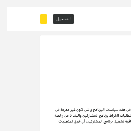
التسجيل
ة في هذه سياسات البرنامج والتي تكون غير معرفة في
من متطلبات انخراط برنامج المشاركين والبند 3 من رخصة
ن لا تنتهي ولا تنطفئ بانتهاء اتفاقية تشغيل برنامج المشاركين. لتفادي الشك وبدون الحد من غرض المادة 6 (ا) من اتفاقية تشغيل برنامج المشاركين، أي خرق لمتطلبات