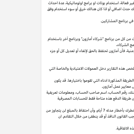
غير
فعالة،
استخدام
بوتات
او برامج
اوتوماتيكية،
عدة احداث
لك حدث اضافي أو
اذا
كان هنالك خرق أو سوء استخدام وفق
في برنامج المشاركين.
ت من كل من برنامج "شركاء أمازون" وبرنامج آخر باستخدام
مج الشركاء
.
منية،
فأن أمازون تحتفظ بالحق لإلغاء أو تعديل كل أو جزء
تلخص هذه التقارير دخل العمولات الاعتيادية والخاصة التي
ما من انتهاء الشهر الذي تم كسب العمولة فيه بالطريقة المذكورة ادناه التي تقوموا باختيارها. قد يكون
 معايير عمل أمازون.
نك،
رقم
الحساب،
اسم صاحب
الحساب،
ومعلومات تعريفية
ن
طريقة
الدفع
هذه
متاحة
فقط
للحسابات
المصرفية
طرك بأخطار مدته 7
أيام،
وأن احتفاظ بالمبلغ لن يتجاوز من
 القانون النافذ أو قد ينطفئ من خلال التقادم. ان
 الاتفاقية.