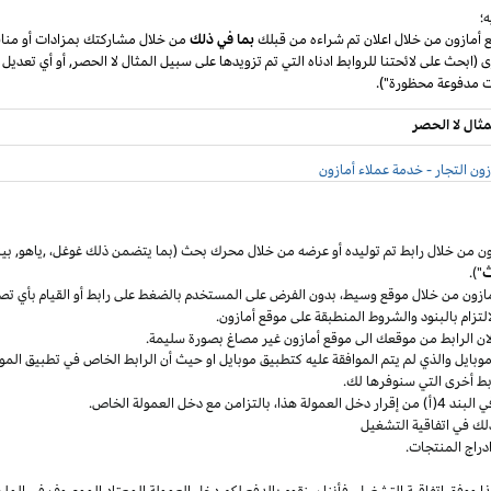
؛
ع أمازون من خلال اعلان تم شراءه من قبلك
بما في ذلك
من خلال مشاركتك بمزادات أو مناق
ى (ابحث على لائحتنا للروابط ادناه التي تم تزويدها على سبيل المثال لا الحصر, أو أي تعديل
مثال لا الحصر
ون التجار - خدمة عملاء أمازون
ون من خلال رابط تم توليده أو عرضه من خلال محرك بحث (بما يتضمن ذلك
غوغل
،
,ياهو,
بين
ث
").
مازون من خلال موقع
وسيط،
بدون الفرض على المستخدم بالضغط على رابط أو القيام بأي تص
التزام بالبنود
والشروط المنطبقة
على موقع أمازون.
 لان الرابط من موقعك الى موقع أمازون غير مصاغ بصورة سليمة.
وبايل
والذي لم يتم الموافقة عليه كتطبيق
موبايل
او حيث
أن
الرابط الخاص في تطبيق
المو
ربط أخرى التي سنوفرها لك.
خل العمولة
هذا،
بالتزامن مع دخل العمولة الخاص.
لك في اتفاقية التشغيل
دراج المنتجات.
ا ووفق اتفاقية
التشغيل،
فأننا سنقوم بالدفع لكم دخل العمولة المعتاد الموصوف في الملح