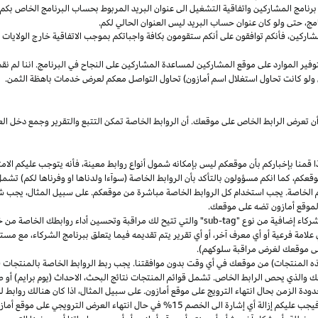
مج المشاركين واتفاقية التشغيل الى عنوان البريد المربوط بحساب البرنامج الخاص بكم. س
مج،
حتى ولو كان عنوان حساب البريد ليس العنوان الحالي لكم.
شاركين،
فأنكم توافقون على أنكم ستقومون بكافة واجباتكم بموجب الاتفاقية
خارج
الولايات 
وفير الموارد على موقع المشاركين لمساعدة المشاركين على النجاح في البرنامج. اننا لم نق
ولو كانت تحاول استغلال اسم أمازون) تحاول التواصل معكم لعرض خدمات باهظة الثمن.
ن تعرض الرابط الخاص على موقعك. أن الروابط الخاصة تمكن التتبع والتقرير وجمع دخل
ا
قمنا بإخباركم بأن موقعكم ليس بإمكانه شمول أنواع روابط
معينة،
فأنه يتوجب عليكم الامت
قعكم،
كما انكم مسؤولون بالتأكد بأن الروابط الخاصة (سوآءا ولدناها او وفرناها لكم) تشم
كم الخاصة. يجب استخدام كل الروابط الخاصة مباشرة من موقعكم. على سبيل
المثال،
يجب شم
 لموقع أمازون تضه على موقعك.
شركاء إضافية من نوع "
sub-tag
" والتي تتيح لك مراقبة وتحسين أداء روابطك الخاصة من 
لامة فرعية أو أي معرف آخر، أو أي تقرير يتم تقديمه فيما يتعلق ببرنامج الشركاء، مع 
لى موقعك لغرض مراقبة سلوكهم).
هذه المنتجات) من موقعك في أي وقت بدون موافقتنا. يجب ربط الروابط الخاصة بالمنتجات (
 والذي يحص الرابط الخاص. تشمل قوائم المنتجات نتائج
البحث،
الاحداث (يوم برايم) أو ص
ودة الزمن بحال انتهاء الترويج على موقع أمازون. على سبيل
المثال،
اذا
كان هنالك روابط 
ب عليكم إزالة أي إشارة الى الخصم 15% في حال انتهاء العرض الترويجي على موقع أمازون.