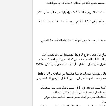
يتم اعتبار بأنه تم استلام
الاخطارات،
والموافقات
المتحدة
الامريكية،
الا
اذا
قمتم بإخبارنا من خلال معلوماتكم
م بتخويل أي شركة بالقيام بتزويد خدمات أنشاء واستشارة
 العمولات. يجب شمول تعريف المشارك المخصصة لك في
ناع عن عرض أنواع الروابط الممنوعة على موقعكم. أنتم
ل الشكليات الصحيحة والتي تمكننا من تتبع الاحالات منكم
ول تعريف ال المشارك أو الوسم الخاص به (بشكل
xxxxx-
خلال تضمين علامات فرعية مختلفة في عناوين
URL
لروابط
مستخدم محدد لموقعك (على سبيل المثال، لا يجوز لك تخصيص
كما تمك تعريفه في إقرار المنتجات). عند ربط الصفحات
فحة دائرة معينة (على سبيل المثال: البقالة).
للمنتجات على موقعك تخص قسم الملابس على موقع