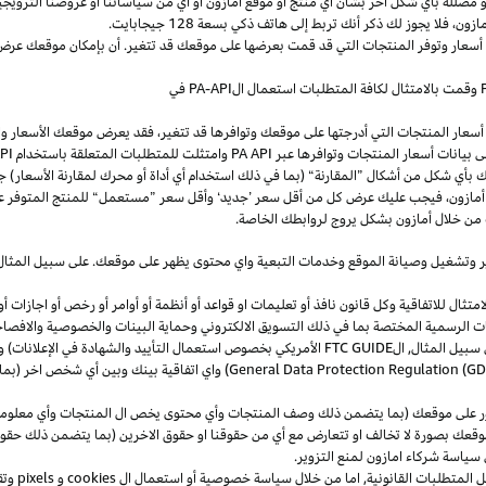
و
مضللة
بأي
شكل
آخر
بشأن
أي
منتج
أو
موقع
أمازون
أو
أي
من
سياساتنا
أو
عروضنا
الترويجي
مازون،
فلا
يجوز
لك
ذكر
أنك
تربط
إلى
هاتف
ذكي
بسعة
128
جيجابايت
.
 أسعار وتوفر المنتجات التي قد قمت بعرضها على موقعك قد تتغير. أن بإمكان موقعك عرض ا
وقمت بالامتثال لكافة المتطلبات استعمال
ال
-API
PA
في
سعار المنتجات التي أدرجتها على موقعك وتوافرها قد تتغير، فقد يعرض موقعك الأسعار والتوا
ى بيانات أسعار المنتجات وتوافرها عبر
PA API
وامتثلت للمتطلبات المتعلقة باستخدام
PA API
ك
بأي
شكل
من
أشكال
”
المقارنة
“
(
بما
في
ذلك
استخدام
أي
أداة
أو
محرك
لمقارنة
الأسعار
)
جن
أمازون،
فيجب
عليك
عرض
كل
من
أقل
سعر
’
جديد
‘
وأقل
سعر
”
مستعمل
“
للمنتج
المتوفر
ع
من خلال أمازون بشكل يروج لروابطك الخاصة.
ر
وتشغيل
وصيانة الموقع وخدمات التبعية واي محتوى يظهر على موقعك. على سبيل
المثال
ال للاتفاقية وكل قانون نافذ أو تعليمات او قواعد أو أنظمة أو أوامر أو رخص أو اجازات أو م
جهات الرسمية المختصة بما في ذلك التسويق الالكتروني وحماية البينات والخصوصية
والافصا
 سبيل المثال, ال
FTC GUIDE
الأمريكي بخصوص استعمال التأييد والشهادة في الإعلانات) و 
General Data Protection Regulation (G
) واي اتفاقية بينك وبين أي شخص اخر (
ر على موقعك (بما يتضمن ذلك وصف المنتجات وأي محتوى يخص ال المنتجات وأي معلومات 
عك بصورة لا تخالف او تتعارض مع أي من حقوقنا او حقوق الاخرين (بما يتضمن ذلك حقوق
ى سياسة شركاء امازون لمنع التزوير.
ل المتطلبات القانونية, اما من خلال سياسة خصوصية أو استعمال ال
cookies
و
pixels
و
تق