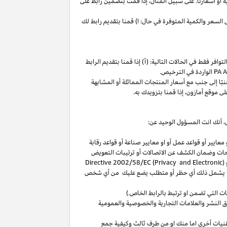
ة
أو
أسعارنا
.
على
سبيل
المثال،
إذا
قمت
بتضمين
رابط
على
لسعر والكمية المتوفرة في حال: ا) قمنا بتقديم رابط لك
فر فقط في الحالات التالية: (أ) إذا قمنا بتقديم الرابط
الواردة في الترخيص
.
بًا
إلى
جنب
مع
أسعار
المنتجات
المماثلة
أو
المشابهة
لى
موقع
أمازون،
إذا
قمنا
بتزويدك
به
.
،
أنك انت المسؤول الوحيد عن:
عايير أو قواعد عمل أو او معايير صناعة أو قواعد رقابة
حات
وضمان الكشف عن الاتصالات أو ترتيبات التعويض
(
Directive 2002/58/EC (Privacy and Electronic
بما يشمل ذلك أي حظر أو متطلب يضع عليك من أي شخص
التي تضمن او ترتبط بالرابط الخاص.)
 النشر والعلامات التجارية والخصوصية والعمومية
نيات أخرى اما منك او من طرف ثالث وكيفية جمع