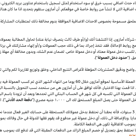
قصاء حدث اضافي بسبب خرق او سوء استخدام (مثل تسجيل باستخدام عناوين بريد الكتروني 
اضافية التي لا تنشأ من روابط خاصة في موقعكم. أن أمازون ستقوم بتحديد
اذا
ما كان هنا
الملحق مسموحة بخصوص الاحداث الاضافية الموافقة بدوم مخالفة ذلك لمتطلبات المشاركة 
شركاء أمازون. إذا اكتشفنا أنك (و/أو طرف ثالث يتصرف نيابة عنك) تحاول المطالبة بعمولا
ج روابط الإحالة)، فقد نتخذ إجراءً، بما في ذلك حجب العمولات و/أو إنهاء مشاركتك في برنا
 لكسب دخل عمولة معتاد أو دخل عمولة خاص. لضمان عدم
الشك،
وبدون مخالفة أي مهلة
ز
ق. ("
حدود دخل العمولة
").
 واضح ودقيق المشتريات المؤهلة لأغراض التتبع
الداخلي،
وخلق وتوزيع تقاريرنا لكم والتي 
سنقوم بدفع دخل العمولة المعتاد ودخل العمولة الخاص في العملة الأساسية لموقع أمازون خلال 60 يو
.
اذا
قمت بهذا
الاختيار،
فأنك توافق على أن أمازون هي من ستحدد نسب التحويل بالنسبة الى
دخل العمولة التي تكسبه في كل شهر في الحساب البنكي التي تحددها وبعد أن تزودنا باسم
الب
دخل العمولة حتى يصل المبلغ المستحق لك الى
١٬٠٠٠
جنيه
مصري
("
دفعة الحد الأدنى
")
.
ا
سنوات،
فأنه بحقنا أن نحتفظ بدخل عمولاتك المستحقة على حسابك
الغير فعال
عندما نخ
ايا. وبالإضافة الى
ذلك،
أي دخل عمولة غير مدفوع قد يقوم نقلها للدولة في حال وفاتك بموجب
بموجب الاتفاقية تكون هي الدفعة الكاملة.
 نحتفظ بحق بتعديل أو خصم المبلغ الزائد من الدفعات المقبلة التي قد تدفع لك بموجب هذه