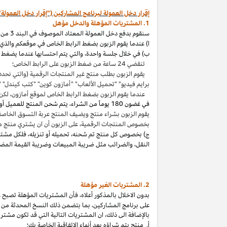
إقرار دخل العمولة لبرنامج المشاركين ("إقرار دخل العمولة"
1. المشتريات المؤهلة والدخل مؤهل
سنقوم بدفع دخل العمولة المعتاد الموصوف في البند 3 من إقرار دخل العمولة هذا بالاتصال مع المشتريات المؤهلة
ا) عندما يقوم الزبون بضغط الرابط الخاص في موقعكم والذي ي
ب) في خلال جلسة واحدة
،
والتي يتم احتسابها عندما يضغط ا
تنقضي 24 ساعة من ضغط الزبون على الرابط الخاص؛
يقوم الزبون بطلب منتج غير المنتجات الرقمية (والتي نحدد
برايم فيديو" "تحميل الألعاب" "أمازون كوين" "كتب
كيندل
" 
عندما يقوم الزبون بضغط الرابط الخاص لموقع أمازون
،
لكن 
في غضون
180 يوماً من الشراء، يتم شحن المنتج للعميل أو بثه أو تنزيله من قبله، ودفعه لثمنه
يقوم الزبون بشراء منتج ويضيف المنتج عربة التسوق الخاصة به واكمال الطلب خلال 89 يوما كموعد أقصاه
بخصوص المنتجات الرقمية
،
على الزبون أن ان يشتري منتج م
ج) بخصوص كل منتج تم شحنه
،
تحميله أو تنزيله
،
فلكل مشتر
النقل
،
والضرائب مثل ضريبة المبيعات وضريبة القيمة المضا
2. المشتريات
الغير مؤهلة
بدون الاخلال بالمذكور أعلاه
،
فأن المشتريات المؤهلة تصبح غير
على برنامج
المشاركين،
بما بتضمن ذلك النسخ المحدثة من ات
بالإضافة الى ذلك
،
ان المشتريات التالية التي قد تكون مشتر
أ. منتج يتم
شراؤه
بعد أنهاء الاتفاقية الخاصة بك؛