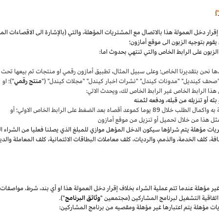
)
،
والتي (بالإشارة الى الاقصاءات ال
قوم بتوجيه الزبون الى موقع أمازون؛
لزبون على الرابط الخاص والتي تنتهي بحدوث اما:
ها نحن بتقديرنا
الخاص؛
وعلى سبيل المثال
،
تطبيق أمازون رقمي او منتجات تم بيعها تحت
"صحف
كينديل
" "مدونات
كيندل
" "نشرات اخبار
كيندل
" "مجلات
كيندل
" ("
منتج رقمي
")؛ او
هذا الرابط الخاص غير الرابط الخاص لك
،
ويحدث الاتي:
 بعد الضغط على الرابط الخاص الاولي؛ أو
ثل هذا من خلال تحميل أو تنزيل من موقع أمازون
يات مؤهلة يتم
شراؤها
سيكون الدخل المؤهل موازي للمبلغ الذي يصلنا فعليا من الشراء ا
فة
،
كلف الخدمة
،
والذمم
،
والرديات
،
كلف معاملات البطاقات الائتمانية
،
كلف المعاملة والدي
 مؤهلة عندما تتم عملية الشراء بخلاف إقرار دخل العمولة هذا او أي بند
،
شرط
،
مواصفات
فاقية التشغيل لبرنامج المشاركين (مجتمعين "
وثائق البرنامج
").
يات مؤهلة يتم اعتبارها غير مؤهلة ومقصيه من برنامج المشاركين: