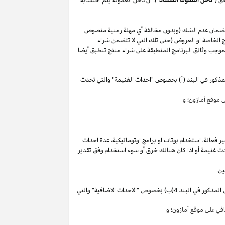
لضمان عدم الشك (وبدون مخالفة أي مهلة زمنية منصوص
 الخاصة او العروض (حتى تلك التي لا تتضمن شراء
وجب وثائق البرنامج المنطبقة على شراء منتج تنطبق أيضا
مذكور في البند (أ) بخصوص "احداث الغنيمة" والتي تحدث
موقع أمازون؛ و
ير
فعالة،
استخدام
بوتات
او برامج
اوتوماتيكية،
عدة احداث
ث غنيمة أو
اذا
كان هنالك خرق أو سوء استخدام وفق تقدير
ين.
"). سوق تقوم بكسب دخل العمولة الخاص المذكور في البند 4(ب) بخصوص "الاحداث الاضافية" والتي
ي على موقع أمازون؛ و