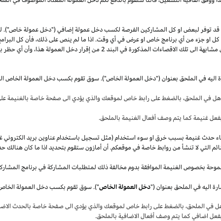
قد توفر لبعض او كل المشاركين الفرصة لكسب دخل عمولة إضافي ("دخل عمولة خاص"). 
ل كل او جزء من أي برنامج خاص او عرض في أي وقت.
اذا
ما لم ينص على
ذلك،
فأن كل البرامج
 مشابهة الى تلك الاقصاءات المذكورة في البند
2
من إقرار دخل العمولة
هذا،
وأن أي حظر بم
ة اليه في الملحق بعنوان ("دخل العمولة الخاص"). سوق تقوم بكسب دخل العمولة الخاص ال
أهل في
الملحق،
بالضغط على رابط خاص لموقعك والذي يؤدي الى صفحة خاصة بالغنيمة على 
فعل غنيمة كما يتم وصف أفعال الغنيمة بالملحق
.
قصاء حدث غنيمة بسبب خرق او سوء استخدام (مثل تسجيل باستخدام عناوين بريد الكتروني غ
ئم التي لا تنشأ من روابط خاصة في موقعكم. أن أمازون ستقوم بتحديد
اذا
ما كان هنالك حد
موحة بخصوص الغنيمة الموافقة بدوم مخالفة ذلك لمتطلبات المشاركة في برنامج المشارك
ة اليه في الملحق بعنوان ("
دخل العمولة الخاص
هل في
الملحق،
بالضغط على رابط خاص لموقعك والذي يؤدي الى صفحة خاصة بالحدث الاضاف
بفعل اضافي كما يتم وصف أفعال الاضافية بالملحق
.