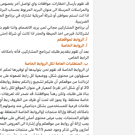
قد نقوم بأرسال
اخطارات،
موافقات واي تواصل أخر بخصوص برنا
والمراسلات المرسلة الى عنوان البريد المربوط بحساب
البرنا
اذا
انت لستم بمواطن أو شركة أمريكية تشارك في برنامج
الم
الضريبية.
أن برنامج المشاركين مجاني لمن يريد
الانضمام،
واننا
نقوم بت
لشركائنا،
فيرجى اخذ الحيطة والحذر
اذا
كانت أي شركة (حتى 
أ. الروابط لمواقعكم
أ. الروابط الخاصة
بعد أن تقوم بتقديم طلبك لبرنامج
المشاركين،
فأنه
ب
ا
مكانك
أ
الرابط الخاص.
ب. المتطلبات العامة لكل الروابط الخاصة
ان الروابط الخاصة قد نقوم نحن بتوليدها أو توفيرها لمكم.
اذ
مسؤولون عن محتوى
شكل،
ووضعية كل رابط تضعونه على
مو
لزبائننا من موقعكم. أن عليكم تشجيع زبائنكم بحفظ روابط
20
او أي شكل اخر نقره) كمعيار في عنوان الموقع لكل رابط
بناءً على طلبك، ولكن رهناً بموافقتنا، قد نصدر لك تعريفات 
خاصة مختلفة. ولا يجوز لك تحت أي ظرف من الظروف ربط أي ع
علامات فرعية للمستخدمين بشكل ديناميكي عند وصولهم إ
ب
ا
مكانك
إضافة وإزالة منتجات (والروابط الخاصة المتعلقة ب
بقوائم
المنتجات،
يجب عرض محتوى
أصلي
إضافي على موقعك
يجب إزالة أي روابط من موقعكم وأي إشارة الى العروض المحد
أمازون والتي تذكر وجود خصم
15% على منتجات
محدودة،
فيج