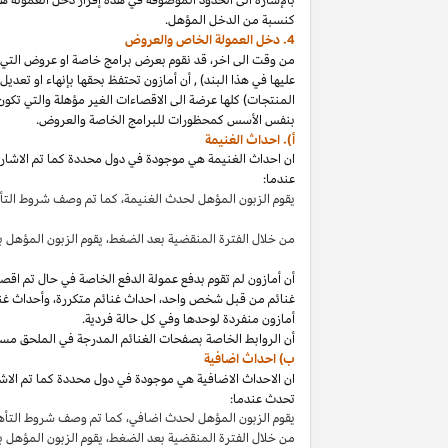
كنسبة من الدخل المؤهل.
4. دخل العمولة الخاص والعروض
من وقت الى
اخر،
قد نقوم بعرض برامج خاصة او عروض التي 
عليها في هذا
البند
)
,
أن أمازون تحتفظ بحقها بإنهاء او تعدي
المنتجات) كلها عرضة الى الاقصاءات
الغير مؤهلة
والتي تكون
بنفس الأسس كمحظورات للبرامج الخاصة والعروض.
أ). احداث الغنيمة
ان احداث الغنيمة هي موجودة في دول محددة كما تم الاشار
عندما:
يقوم الزبون المؤهل لحدث
الغنيمة،
كما تم وصف شروط الت
من خلال الفترة المنقضية بعد
الضغط،
يقوم الزبون المؤهل ب
أن أمازون لم تقوم بدفع عمولة الدفع الخاصة في حال تم ا
غنائم من قبل شخص
واحد،
احداث غنائم
متكررة،
وأحداث غنا
أمازون منفردة لوحدها وفي كل حالة فردية.
أن الروابط الخاصة بصفحات الغنائم المدرجة في الملحق مس
ب) احداث اضافية
ان الاحداث الاضافية هي موجودة في دول محددة كما تم الاشار
تحدث عندما:
يقوم الزبون المؤهل لحدث
اضافي،
كما تم وصف شروط التأ
من خلال الفترة المنقضية بعد
الضغط،
يقوم الزبون المؤهل 