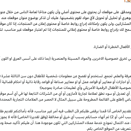
كة")
 ومدقق. على موقعك أن يحتوي على محتوى أصلي وأن يكون متاحًا لعامة الناس من خلال عنو
وهري أو تحليل أو تحويل لأيّ مواد تقوم بتضمينها. عليك أن تذكر بوضوح عنوان موقعك عند
المشاركين، ولن يكون بإمكانك إدراج روابط خاصة أو محتوى إعلان عن المنتجات، إذا كان موق
مح لك بإدراج روابط خاصة أو محتوى إعلاني للمنتجات إذا تم اعتبار موقعك غير مناسب. تشم
لأفعال الخطرة أو الضارة.
والتي تخرق خصوصية
الاخرين,
والمواد المسيئة والعنصرية (بما ذلك على أسس
العرق
او اللون 
معرفة والعلم, تجمع, تستخدم أو تفصح عن معلومات شخصية للأطفال دون سن الثالثة عشرة (ك
 أو اجازات أو معايير أو قواعد عمل أو او معايير صناعة أو قواعد رقابة ذاتية أو احكام قضائ
صوصية الأطفال الرقمية الأمريكي وأي تعليمات صادرة بموجبه)؛
أي تعديل أو سوء نطق لعلامة تجارية لأمازون أو أي من الشركات التابعة لها في أي أسم مو
 (اطلع على القائمة المطروحة على سبيل المثال لا الحصر من العلامات التجارية المحددة)
ديم الخاص أذا قمنا برفض طلبكم لأن الطلب فيه أمر غير
مناسب،
فأنه بأماكنكم تقديم ط
أخر،
أو 2) تم أنهاء حسابكم بسبب أي خرق أو مخالفة (وفق تقديرنا
الخاص)
فأنه لا يجوز
 عند اكتمال نموذج خدمة عملاء المشاركين التي تكون موجودة هنا. أن عليكم تأكيد صحة ود
تعريف عن الموقع الخاص بكم.