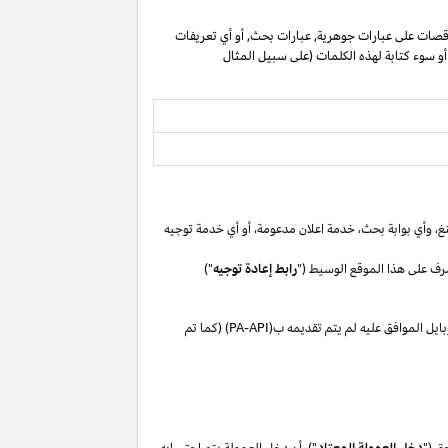
صات على عبارات جوهرية, عبارات بحث, أو أي تعريفات
 أو سوء كتابة لهذه الكلمات (على سبيل المثال
غ،
وأي بوابة
بحث،
خدمة اعلان
مدعومة،
أو
أي خدمة توجيه
رف على هذا الموقع الوسيط ("
رابط إعادة توجيه
")
بايل
الموافق
عليه لم
يتم تقديمه ب(
PA-API
) (كما تم
ق ("
دخل العمولة المعتاد
"). أن دخل العمولة يتم احتسابه