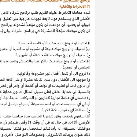
برنامج المشاركين – متطلبات المشاركة ("متطلبات المشار
1) الانخراط والأهلية
لبدء معاملة الانخراط، عليك تقديم طلب برنامج شركاء كامل
الأصلي الذي يستخدم مواد تابعة لجهات خارجية على تعليق ج
قبولها أو رفضها. أن موقعك لن يكون مؤهلاً لشموله ببرنامج 
لن يكون موقعك مؤهلاً للمشاركة في برنامج الشركاء، ولن يُس
ا) احتواء او ترويج مواد مشينة أو فاضحة جنسيا؛
ب)
احتواء
او
ترويج مواد
عنيفة او تشجيع أو مناصرة أو تحفيز ا
ج) احتواء أو ترويج مواد
خاطئة،
خادعة،
أو تشهيرية
د) احتواء أو ترويج مواد تبث بالكراهية والتحرش والضارة 
الجنسي أو العمر.)
ه) تروج الى أو تفعل أفعال غير مشروعة وقانونية.
و) موجهة الى الأطفال دون سن الثالثة عشرة او على كافة ال
أي قانون نافذ أو تعليمات او قواعد أو أنظمة أو أوامر أو رخص
بالنسبة الى حماية الطفل (على سبيل المثال, قانون حماية خ
ز) تتضمن أي علامة تجارية لأمازون أو الشركات التابعة
لها،
أو 
أو في أي اسم
مستخدم أو اسم مجموعة أو موقع تواصل اجتماعي
ح) مخالفة أي حقوق ملكية فكرية.
أننا سنقوم
بتحديد،
وفق تقديرنا
الخاص،
مدة مناسبة طلب التق
الأوضاع. ألا
انه،
في حال تم في أي وقت 1) رفض طلبكم لأي سبب
موافقتنا المسبقة. انه بأماكنكم استحصال موافقتنا المسبقة
ذلك عنوان بريدكم
الالكتروني،
ومعلومات التواصل الأخرى وال