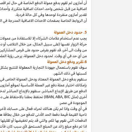
أن أمازون لم تقوم بدفع عمولة الدفع الخاصة في حال تم ا
اضافية من قبل شخص
واحد،
احداث اضافية
متكررة،
وأحداث 
تقدير أمازون منفردة لوحدها وفي كل حالة فردية.
أن الروابط الخاصة بصفحات الاحداث الاضافية المدرجة في 
5. حدود دخل العمولة
يجب عدم استخدام علامات الشركاء إلا للاستفادة من عمولات 
حركة الزوار نفسها (على سبيل المثال، من خلال التلاعب أو دم
من وقت الى
أخر،
قد نقوم بفرض حدود على فرص المشاركين
من أي حد في أي وقت. لحدود دخل
العمولة،
يرجى رؤية الملح
6.تقرير ودفع دخل العمولة
سوف نقوم باستعمال جهودنا التجارية المعقولة للتتبع بشكل
كسبتها في ذلك الشهر.
بإمكانك اختيار عملة دفع غير العملة الأساسية لموقع أمازون
الدفع عن طريق الإيداع المباشر. سنقوم بالإيداع المباشر ل
أخرى (مثل
BIC
,
ABA
,
IBAN
) نحتفظ بحقنا بالاحتفاظ على 
الموجودة
في
مصر
.
في أي وقت
واذا
لم يكن هنالك تحرك فعال على حسابك لأخر 3
ناحية القيمة قيمة دفعة الحد الأدنى للدفع من خلال بطاقة هد
الدفعات التي نقوم بها
لكم،
والتي قد يتم تخفيضها أو تقليلها 
اذا
تم دفع مبلغ زائد عن المبلغ المستحق لأي سبب
كان،
فأننا