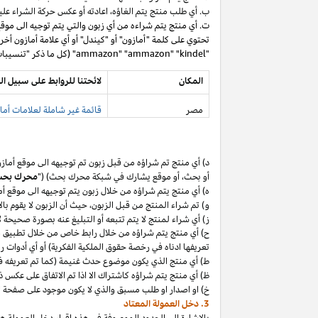
ب. أي طلب منتج يتم
الغاؤه،
اعادته أو عكس حركة الشراء عليه
ت. أي منتج يتم شراءه من أي زبون والتي يتم توجيه الى موق
تحتوي على كلمة "أمازون" أو "كيندل" أو أي علامة أمازون أخر
"ammazon" "ammazon" "kindel" (كل ما ذكر "تنسيبات مدفوعة محظورة").
المكان
لائحتنا للروابط على سبيل ال
مصر
قائمة غير شاملة لعلامات أماز
د) أي منتج تم
شراؤه
من قبل زبون تم توجيهه الى موقع أماز
أو
بحث،
أو موقع يشارك في شبكة محرك بحث) ("
محرك بح
ه) أي منتج يتم
شراؤه
من خلال زبون يتم توجيهه الى موقع أ
و) تم شراء المنتج من قبل
الزبون،
حيث
أن
الزبون لا يقوم بال
ز) أي شراء لمنتج لا يتم تتبعه أو التبليغ عنه بصورة صحيحة
ح) أي منتج يتم
شراؤه
من خلال رابط خاص من خلال تطبيق
م
تعريفها ادناه في رخصة حقوق الملكية الفكرية) أو أي أدوات 
ط) أي منتج الذي يكون موضوع حدث غنيمة (كما تم تعريفه في البند 4(أ) من إقرار د
ظ) أي منتج يتم
شراؤه
كاشتراك الا
اذا
تم الاتفاق على عكس ذ
خ) او اصدار او طلب مسبق والذي لا يكون موجود على صفحة ا
3. دخل العمولة المعتاد
بالإشارة الى الحدود الموصوفة في هذه إقرار دخل العمولة هذ