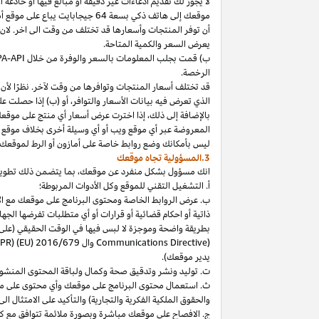
لا
يجوز
لك
تقديم
ادعاءات
غير
دقيقة
أو
مبالغ
فيها
أو
خادعة
أ
موقعك
إلى
هاتف
ذكي
بسعة
64
جيجابايت
يباع
على
موقع
أ
أن توفر المنتجات وأسعارها قد تختلف من وقت الى اخر. لان
يعرض السعر والكمية المتاحة.
ب) قمت بجلب المعلومات بالسعر والوفرة من خلال
PA-API
الرخصة.
قد تختلف أسعار المنتجات وتوافرها من وقت لآخر. نظرًا لأن أ
الذي تعرض فيه بيانات الأسعار والتوافر، أو (ب) إذا حصلت عل
بالإضافة
إلى
ذلك،
إذا
اخترت
عرض
أسعار
أي
منتج
على
موقع
المعروضة
عبر
أي
موقع
ويب
أو
أي
وسيلة
أخرى
بخلاف
موقع
ليس
بأمكانك
وضع روابط خاصة على أمازون أو الرط لموقعك 
3.المسؤولية تجاه موقعك
انك
مسؤول بشكل منفرد عن
موقعك،
بما يتضمن ذلك تطوي
أ. التشغيل التقني للموقع وكل الأدوات المربوطة؛
ب. عرض الروابط الخاصة ومحتوى البرنامج على موقعك مع الامتث
ذاتية أو احكام قضائية أو قرارات أو أي متطلبات تفرضها ال
بطريقة واضحة وموجزة لا لبس فيها في الوقت الحقيقي
(على
) وال
Communications Directive
DPR) (EU) 2016/679
يدير موقعك).
ت. توليد ونشر وتدقيق صحة وكمال ولباقة المحتوى المنشو
ث. استعمال محتوى البرنامج على موقعك وأي محتوى على موق
والحقوق الملكية الفكرية والتجارية) والتأكيد على الامتثال ال
ج. الافصاح على موقعك مباشرة وبصورة ملائمة تتوافق مع ك