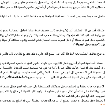
قصاء حدث اضافي بسبب خرق او سوء استخدام (مثل تسجيل باستخدام عناوين بريد الكتروني 
اضافية التي لا تنشأ من روابط خاصة في موقعكم. أن أمازون ستقوم بتحديد
اذا
ما كان هنا
الملحق مسموحة بخصوص الاحداث الاضافية الموافقة بدوم مخالفة ذلك لمتطلبات المشاركة 
شركاء أمازون. إذا اكتشفنا أنك (و/أو طرف ثالث يتصرف نيابة عنك) تحاول المطالبة بعمولا
ج روابط الإحالة)، فقد نتخذ إجراءً، بما في ذلك حجب العمولات و/أو إنهاء مشاركتك في برنا
 لكسب دخل عمولة معتاد أو دخل عمولة خاص. لضمان عدم
الشك،
وبدون مخالفة أي مهلة
ز
ق. ("
حدود دخل العمولة
").
 واضح ودقيق المشتريات المؤهلة لأغراض التتبع
الداخلي،
وخلق وتوزيع تقاريرنا لكم والتي 
سنقوم بدفع دخل العمولة المعتاد ودخل العمولة الخاص في العملة الأساسية لموقع أمازون خلال 60 يو
.
اذا
قمت بهذا
الاختيار،
فأنك توافق على أن أمازون هي من ستحدد نسب التحويل بالنسبة الى
دخل العمولة التي تكسبه في كل شهر في الحساب البنكي التي تحددها وبعد أن تزودنا باسم
الب
دخل العمولة حتى يصل المبلغ المستحق لك الى
١٬٠٠٠
جنيه
مصري
("
دفعة الحد الأدنى
")
.
ا
سنوات،
فأنه بحقنا أن نحتفظ بدخل عمولاتك المستحقة على حسابك
الغير فعال
عندما نخ
ايا. وبالإضافة الى
ذلك،
أي دخل عمولة غير مدفوع قد يقوم نقلها للدولة في حال وفاتك بموجب
بموجب الاتفاقية تكون هي الدفعة الكاملة.
 نحتفظ بحق بتعديل أو خصم المبلغ الزائد من الدفعات المقبلة التي قد تدفع لك بموجب هذه