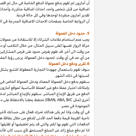
أن أمازون لم تقوم بدفع عمولة الدفع الخاصة في حال تم ا
اضافية من قبل شخص
واحد،
احداث اضافية
متكررة،
وأحداث 
تقدير أمازون منفردة لوحدها وفي كل حالة فردية.
أن الروابط الخاصة بصفحات الاحداث الاضافية المدرجة في 
5. حدود دخل العمولة
يجب عدم استخدام علامات الشركاء إلا للاستفادة من عمولات 
حركة الزوار نفسها (على سبيل المثال، من خلال التلاعب أو دم
من وقت الى
أخر،
قد نقوم بفرض حدود على فرص المشاركين
من أي حد في أي وقت. لحدود دخل
العمولة،
يرجى رؤية الملح
6.تقرير ودفع دخل العمولة
سوف نقوم باستعمال جهودنا التجارية المعقولة للتتبع بشكل
كسبتها في ذلك الشهر.
بإمكانك اختيار عملة دفع غير العملة الأساسية لموقع أمازون
الدفع عن طريق الإيداع المباشر. سنقوم بالإيداع المباشر ل
أخرى (مثل
BIC
,
ABA
,
IBAN
) نحتفظ بحقنا بالاحتفاظ على 
الموجودة
في
مصر
.
في أي وقت
واذا
لم يكن هنالك تحرك فعال على حسابك لأخر 3
ناحية القيمة قيمة دفعة الحد الأدنى للدفع من خلال بطاقة هد
الدفعات التي نقوم بها
لكم،
والتي قد يتم تخفيضها أو تقليلها 
اذا
تم دفع مبلغ زائد عن المبلغ المستحق لأي سبب
كان،
فأننا