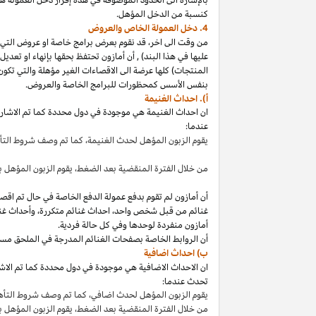
كنسبة من الدخل المؤهل.
4. دخل العمولة الخاص والعروض
من وقت الى
اخر،
قد نقوم بعرض برامج خاصة او عروض التي 
عليها في هذا
البند
)
,
أن أمازون تحتفظ بحقها بإنهاء او تعدي
المنتجات) كلها عرضة الى الاقصاءات
الغير مؤهلة
والتي تكون
بنفس الأسس كمحظورات للبرامج الخاصة والعروض.
أ). احداث الغنيمة
ان احداث الغنيمة هي موجودة في دول محددة كما تم الاشار
عندما:
يقوم الزبون المؤهل لحدث
الغنيمة،
كما تم وصف شروط الت
من خلال الفترة المنقضية بعد
الضغط،
يقوم الزبون المؤهل ب
أن أمازون لم تقوم بدفع عمولة الدفع الخاصة في حال تم ا
غنائم من قبل شخص
واحد،
احداث غنائم
متكررة،
وأحداث غنا
أمازون منفردة لوحدها وفي كل حالة فردية.
أن الروابط الخاصة بصفحات الغنائم المدرجة في الملحق مس
ب) احداث اضافية
ان الاحداث الاضافية هي موجودة في دول محددة كما تم الاشار
تحدث عندما:
يقوم الزبون المؤهل لحدث
اضافي،
كما تم وصف شروط التأ
من خلال الفترة المنقضية بعد
الضغط،
يقوم الزبون المؤهل 