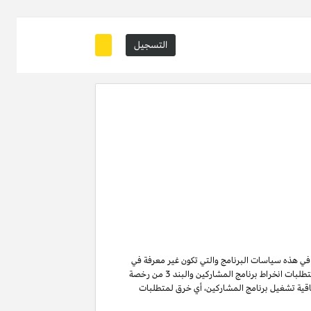
التسجيل
ة في هذه سياسات البرنامج والتي تكون غير معرفة في
من متطلبات انخراط برنامج المشاركين والبند 3 من رخصة
ن لا تنتهي ولا تنطفئ بانتهاء اتفاقية تشغيل برنامج المشاركين. لتفادي الشك وبدون الحد من غرض المادة 6 (ا) من اتفاقية تشغيل برنامج المشاركين، أي خرق لمتطلبات