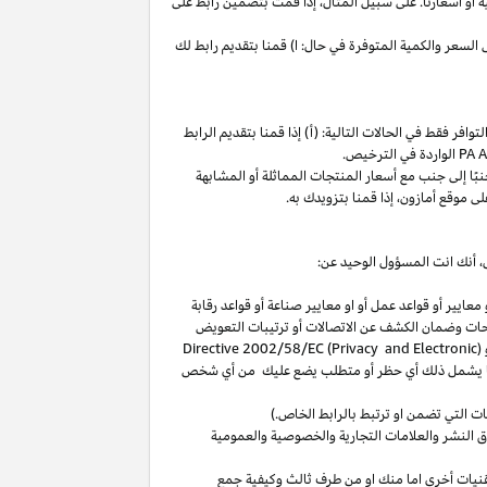
ة
أو
أسعارنا
.
على
سبيل
المثال،
إذا
قمت
بتضمين
رابط
على
لسعر والكمية المتوفرة في حال: ا) قمنا بتقديم رابط لك
فر فقط في الحالات التالية: (أ) إذا قمنا بتقديم الرابط
الواردة في الترخيص
.
بًا
إلى
جنب
مع
أسعار
المنتجات
المماثلة
أو
المشابهة
لى
موقع
أمازون،
إذا
قمنا
بتزويدك
به
.
،
أنك انت المسؤول الوحيد عن:
عايير أو قواعد عمل أو او معايير صناعة أو قواعد رقابة
حات
وضمان الكشف عن الاتصالات أو ترتيبات التعويض
(
Directive 2002/58/EC (Privacy and Electronic
بما يشمل ذلك أي حظر أو متطلب يضع عليك من أي شخص
التي تضمن او ترتبط بالرابط الخاص.)
 النشر والعلامات التجارية والخصوصية والعمومية
نيات أخرى اما منك او من طرف ثالث وكيفية جمع