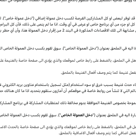
قد توفر لبعض او كل المشاركين الفرصة لكسب دخل عمولة إضافي ("دخل عمولة خاص"). 
ل كل او جزء من أي برنامج خاص او عرض في أي وقت.
اذا
ما لم ينص على
ذلك،
فأن كل البرامج
 مشابهة الى تلك الاقصاءات المذكورة في البند
2
من إقرار دخل العمولة
هذا،
وأن أي حظر بم
ة اليه في الملحق بعنوان ("دخل العمولة الخاص"). سوق تقوم بكسب دخل العمولة الخاص ال
أهل في
الملحق،
بالضغط على رابط خاص لموقعك والذي يؤدي الى صفحة خاصة بالغنيمة على 
فعل غنيمة كما يتم وصف أفعال الغنيمة بالملحق
.
قصاء حدث غنيمة بسبب خرق او سوء استخدام (مثل تسجيل باستخدام عناوين بريد الكتروني غ
ئم التي لا تنشأ من روابط خاصة في موقعكم. أن أمازون ستقوم بتحديد
اذا
ما كان هنالك حد
موحة بخصوص الغنيمة الموافقة بدوم مخالفة ذلك لمتطلبات المشاركة في برنامج المشارك
ة اليه في الملحق بعنوان ("
دخل العمولة الخاص
هل في
الملحق،
بالضغط على رابط خاص لموقعك والذي يؤدي الى صفحة خاصة بالحدث الاضاف
بفعل اضافي كما يتم وصف أفعال الاضافية بالملحق
.