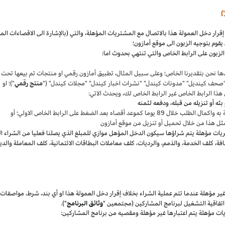
)
،
والتي (بالإشارة الى الاقصاءات ال
قوم بتوجيه الزبون الى موقع أمازون؛
لزبون على الرابط الخاص والتي تنتهي بحدوث اما:
ها نحن بتقديرنا
الخاص؛
وعلى سبيل المثال
،
تطبيق أمازون رقمي او منتجات تم بيعها تحت
"صحف
كينديل
" "مدونات
كيندل
" "نشرات اخبار
كيندل
" "مجلات
كيندل
" ("
منتج رقمي
")؛ او
هذا الرابط الخاص غير الرابط الخاص لك
،
ويحدث الاتي:
 بعد الضغط على الرابط الخاص الاولي؛ أو
ثل هذا من خلال تحميل أو تنزيل من موقع أمازون
يات مؤهلة يتم
شراؤها
سيكون الدخل المؤهل موازي للمبلغ الذي يصلنا فعليا من الشراء ا
فة
،
كلف الخدمة
،
والذمم
،
والرديات
،
كلف معاملات البطاقات الائتمانية
،
كلف المعاملة والدي
 مؤهلة عندما تتم عملية الشراء بخلاف إقرار دخل العمولة هذا او أي بند
،
شرط
،
مواصفات
فاقية التشغيل لبرنامج المشاركين (مجتمعين "
وثائق البرنامج
").
يات مؤهلة يتم اعتبارها غير مؤهلة ومقصيه من برنامج المشاركين: