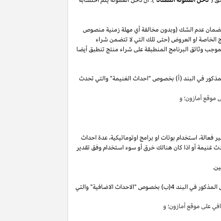
لضمان عدم الشك (وبدون مخالفة أي مهلة زمنية منصوص
 الخاصة او العروض (حتى تلك التي لا تتضمن شراء
وجب وثائق البرنامج المنطبقة على شراء منتج تنطبق أيضا
مذكور في البند (أ) بخصوص "احداث الغنيمة" والتي تحدث
موقع أمازون؛ و
ير
فعالة،
استخدام
بوتات
او برامج
اوتوماتيكية،
عدة احداث
ث غنيمة أو
اذا
كان هنالك خرق أو سوء استخدام وفق تقدير
ين.
"). سوق تقوم بكسب دخل العمولة الخاص المذكور في البند 4(ب) بخصوص "الاحداث الاضافية" والتي
ي على موقع أمازون؛ و