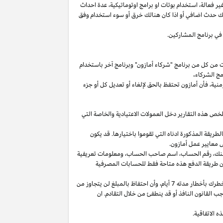
غير
فعالة،
استخدام
بوتات
او برامج
اوتوماتيكية،
عدة احداث
لك حدث اضافي أو
اذا
كان هنالك خرق أو سوء استخدام وفق
في برنامج المشاركين.
ت من كل من برنامج "شركاء أمازون" وبرنامج آخر باستخدام
مج الشركاء
.
منية،
فأن أمازون تحتفظ بالحق لإلغاء أو تعديل كل أو جزء
تلخص هذه التقارير دخل العمولات الاعتيادية والخاصة التي
ما من انتهاء الشهر الذي تم كسب العمولة فيه بالطريقة المذكورة ادناه التي تقوموا باختيارها. قد يكون
 معايير عمل أمازون.
نك،
رقم
الحساب،
اسم صاحب
الحساب،
ومعلومات تعريفية
ن
طريقة
الدفع
هذه
متاحة
فقط
للحسابات
المصرفية
طرك بأخطار مدته 7
أيام،
وأن احتفاظ بالمبلغ لن يتجاوز من
 القانون النافذ أو قد ينطفئ من خلال التقادم. ان
 الاتفاقية.