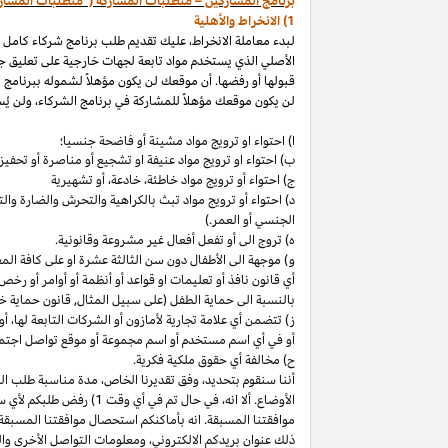
برنامج المشاركين – متطلبات المشاركة ("متطلبات المشار
1) الانخراط والأهلية
لبدء معاملة الانخراط، عليك تقديم طلب برنامج شركاء كامل
الأصلي الذي يستخدم مواد تابعة لجهات خارجية على تعليق ج
قبولها أو رفضها. أن موقعك لن يكون مؤهلاً لشموله ببرنامج 
لن يكون موقعك مؤهلاً للمشاركة في برنامج الشركاء، ولن يُس
ا) احتواء او ترويج مواد مشينة أو فاضحة جنسيا؛
ب)
احتواء
او
ترويج مواد
عنيفة او تشجيع أو مناصرة أو تحفيز ا
ج) احتواء أو ترويج مواد
خاطئة،
خادعة،
أو تشهيرية
د) احتواء أو ترويج مواد تبث بالكراهية والتحرش والضارة 
الجنسي أو العمر.)
ه) تروج الى أو تفعل أفعال غير مشروعة وقانونية.
و) موجهة الى الأطفال دون سن الثالثة عشرة او على كافة ال
أي قانون نافذ أو تعليمات او قواعد أو أنظمة أو أوامر أو رخص
بالنسبة الى حماية الطفل (على سبيل المثال, قانون حماية خ
ز) تتضمن أي علامة تجارية لأمازون أو الشركات التابعة
لها،
أو 
أو في أي اسم
مستخدم أو اسم مجموعة أو موقع تواصل اجتماعي
ح) مخالفة أي حقوق ملكية فكرية.
أننا سنقوم
بتحديد،
وفق تقديرنا
الخاص،
مدة مناسبة طلب التق
الأوضاع. ألا
انه،
في حال تم في أي وقت 1) رفض طلبكم لأي سبب
موافقتنا المسبقة. انه بأماكنكم استحصال موافقتنا المسبقة
ذلك عنوان بريدكم
الالكتروني،
ومعلومات التواصل الأخرى وال