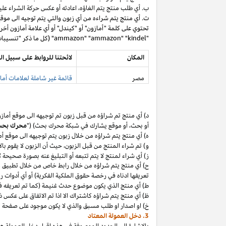
ب. أي طلب منتج يتم
الغاؤه،
اعادته أو عكس حركة الشراء عليه
ت. أي منتج يتم شراءه من أي زبون والتي يتم توجيه الى موق
تحتوي على كلمة "أمازون" أو "كيندل" أو أي علامة أمازون أخر
"ammazon" "ammazon" "kindel" (كل ما ذكر "تنسيبات مدفوعة محظورة").
المكان
لائحتنا للروابط على سبيل ال
مصر
قائمة غير شاملة لعلامات أماز
د) أي منتج تم
شراؤه
من قبل زبون تم توجيهه الى موقع أماز
أو
بحث،
أو موقع يشارك في شبكة محرك بحث) ("
محرك بح
ه) أي منتج يتم
شراؤه
من خلال زبون يتم توجيهه الى موقع أ
و) تم شراء المنتج من قبل
الزبون،
حيث
أن
الزبون لا يقوم بال
ز) أي شراء لمنتج لا يتم تتبعه أو التبليغ عنه بصورة صحيحة
ح) أي منتج يتم
شراؤه
من خلال رابط خاص من خلال تطبيق
م
تعريفها ادناه في رخصة حقوق الملكية الفكرية) أو أي أدوات 
ط) أي منتج الذي يكون موضوع حدث غنيمة (كما تم تعريفه في البند 4(أ) من إقرار د
ظ) أي منتج يتم
شراؤه
كاشتراك الا
اذا
تم الاتفاق على عكس ذ
خ) او اصدار او طلب مسبق والذي لا يكون موجود على صفحة ا
3. دخل العمولة المعتاد
بالإشارة الى الحدود الموصوفة في هذه إقرار دخل العمولة هذ