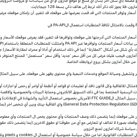
و
مضللة
بأي
شكل
آخر
بشأن
أي
منتج
أو
موقع
أمازون
أو
أي
من
سياساتنا
أو
عروضنا
الترويجي
مازون،
فلا
يجوز
لك
ذكر
أنك
تربط
إلى
هاتف
ذكي
بسعة
128
جيجابايت
.
 أسعار وتوفر المنتجات التي قد قمت بعرضها على موقعك قد تتغير. أن بإمكان موقعك عرض ا
وقمت بالامتثال لكافة المتطلبات استعمال
ال
-API
PA
في
سعار المنتجات التي أدرجتها على موقعك وتوافرها قد تتغير، فقد يعرض موقعك الأسعار والتوا
ى بيانات أسعار المنتجات وتوافرها عبر
PA API
وامتثلت للمتطلبات المتعلقة باستخدام
PA API
ك
بأي
شكل
من
أشكال
”
المقارنة
“
(
بما
في
ذلك
استخدام
أي
أداة
أو
محرك
لمقارنة
الأسعار
)
جن
أمازون،
فيجب
عليك
عرض
كل
من
أقل
سعر
’
جديد
‘
وأقل
سعر
”
مستعمل
“
للمنتج
المتوفر
ع
من خلال أمازون بشكل يروج لروابطك الخاصة.
ر
وتشغيل
وصيانة الموقع وخدمات التبعية واي محتوى يظهر على موقعك. على سبيل
المثال
ال للاتفاقية وكل قانون نافذ أو تعليمات او قواعد أو أنظمة أو أوامر أو رخص أو اجازات أو م
جهات الرسمية المختصة بما في ذلك التسويق الالكتروني وحماية البينات والخصوصية
والافصا
 سبيل المثال, ال
FTC GUIDE
الأمريكي بخصوص استعمال التأييد والشهادة في الإعلانات) و 
General Data Protection Regulation (G
) واي اتفاقية بينك وبين أي شخص اخر (
ر على موقعك (بما يتضمن ذلك وصف المنتجات وأي محتوى يخص ال المنتجات وأي معلومات 
عك بصورة لا تخالف او تتعارض مع أي من حقوقنا او حقوق الاخرين (بما يتضمن ذلك حقوق
ى سياسة شركاء امازون لمنع التزوير.
ل المتطلبات القانونية, اما من خلال سياسة خصوصية أو استعمال ال
cookies
و
pixels
و
تق