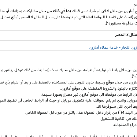
؛
ع أمازون من خلال اعلان تم شراءه من قبلك
بما في ذلك
من خلال مشاركتك بمزادات أو مناق
ى (ابحث على لائحتنا للروابط ادناه التي تم تزويدها على سبيل المثال لا الحصر, أو أي تعديل
مثال لا الحصر
ون التجار - خدمة عملاء أمازون
ون من خلال رابط تم توليده أو عرضه من خلال محرك بحث (بما يتضمن ذلك
غوغل
،
,ياهو,
بين
ث
").
مازون من خلال موقع
وسيط،
بدون الفرض على المستخدم بالضغط على رابط أو القيام بأي تص
التزام بالبنود
والشروط المنطبقة
على موقع أمازون.
 لان الرابط من موقعك الى موقع أمازون غير مصاغ بصورة سليمة.
وبايل
والذي لم يتم الموافقة عليه كتطبيق
موبايل
او حيث
أن
الرابط الخاص في تطبيق
المو
ربط أخرى التي سنوفرها لك.
خل العمولة
هذا،
بالتزامن مع دخل العمولة الخاص.
لك في اتفاقية التشغيل
دراج المنتجات.
ا ووفق اتفاقية
التشغيل،
فأننا سنقوم بالدفع لكم دخل العمولة المعتاد الموصوف في الملح