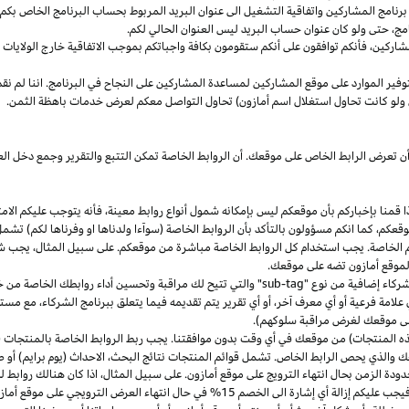
مج المشاركين واتفاقية التشغيل الى عنوان البريد المربوط بحساب البرنامج الخاص بكم. س
مج،
حتى ولو كان عنوان حساب البريد ليس العنوان الحالي لكم.
شاركين،
فأنكم توافقون على أنكم ستقومون بكافة واجباتكم بموجب الاتفاقية
خارج
الولايات 
وفير الموارد على موقع المشاركين لمساعدة المشاركين على النجاح في البرنامج. اننا لم نق
ولو كانت تحاول استغلال اسم أمازون) تحاول التواصل معكم لعرض خدمات باهظة الثمن.
ن تعرض الرابط الخاص على موقعك. أن الروابط الخاصة تمكن التتبع والتقرير وجمع دخل
ا
قمنا بإخباركم بأن موقعكم ليس بإمكانه شمول أنواع روابط
معينة،
فأنه يتوجب عليكم الامت
قعكم،
كما انكم مسؤولون بالتأكد بأن الروابط الخاصة (سوآءا ولدناها او وفرناها لكم) تشم
كم الخاصة. يجب استخدام كل الروابط الخاصة مباشرة من موقعكم. على سبيل
المثال،
يجب شم
 لموقع أمازون تضه على موقعك.
شركاء إضافية من نوع "
sub-tag
" والتي تتيح لك مراقبة وتحسين أداء روابطك الخاصة من 
لامة فرعية أو أي معرف آخر، أو أي تقرير يتم تقديمه فيما يتعلق ببرنامج الشركاء، مع 
لى موقعك لغرض مراقبة سلوكهم).
هذه المنتجات) من موقعك في أي وقت بدون موافقتنا. يجب ربط الروابط الخاصة بالمنتجات (
 والذي يحص الرابط الخاص. تشمل قوائم المنتجات نتائج
البحث،
الاحداث (يوم برايم) أو ص
ودة الزمن بحال انتهاء الترويج على موقع أمازون. على سبيل
المثال،
اذا
كان هنالك روابط 
ب عليكم إزالة أي إشارة الى الخصم 15% في حال انتهاء العرض الترويجي على موقع أمازون.