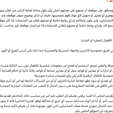
كة")
 ومدقق. على موقعك أن يحتوي على محتوى أصلي وأن يكون متاحًا لعامة الناس من خلال عنو
وهري أو تحليل أو تحويل لأيّ مواد تقوم بتضمينها. عليك أن تذكر بوضوح عنوان موقعك عند
المشاركين، ولن يكون بإمكانك إدراج روابط خاصة أو محتوى إعلان عن المنتجات، إذا كان موق
مح لك بإدراج روابط خاصة أو محتوى إعلاني للمنتجات إذا تم اعتبار موقعك غير مناسب. تشم
لأفعال الخطرة أو الضارة.
والتي تخرق خصوصية
الاخرين,
والمواد المسيئة والعنصرية (بما ذلك على أسس
العرق
او اللون 
معرفة والعلم, تجمع, تستخدم أو تفصح عن معلومات شخصية للأطفال دون سن الثالثة عشرة (ك
 أو اجازات أو معايير أو قواعد عمل أو او معايير صناعة أو قواعد رقابة ذاتية أو احكام قضائ
صوصية الأطفال الرقمية الأمريكي وأي تعليمات صادرة بموجبه)؛
أي تعديل أو سوء نطق لعلامة تجارية لأمازون أو أي من الشركات التابعة لها في أي أسم مو
 (اطلع على القائمة المطروحة على سبيل المثال لا الحصر من العلامات التجارية المحددة)
ديم الخاص أذا قمنا برفض طلبكم لأن الطلب فيه أمر غير
مناسب،
فأنه بأماكنكم تقديم ط
أخر،
أو 2) تم أنهاء حسابكم بسبب أي خرق أو مخالفة (وفق تقديرنا
الخاص)
فأنه لا يجوز
 عند اكتمال نموذج خدمة عملاء المشاركين التي تكون موجودة هنا. أن عليكم تأكيد صحة ود
تعريف عن الموقع الخاص بكم.