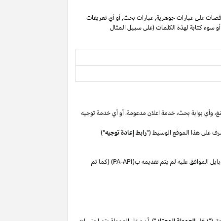
صات على عبارات جوهرية, عبارات بحث, أو أي تعريفات
 أو سوء كتابة لهذه الكلمات (على سبيل المثال
غ،
وأي بوابة
بحث،
خدمة اعلان
مدعومة،
أو
أي خدمة توجيه
رف على هذا الموقع الوسيط ("
رابط إعادة توجيه
")
بايل
الموافق
عليه لم
يتم تقديمه ب(
PA-API
) (كما تم
ق ("
دخل العمولة المعتاد
"). أن دخل العمولة يتم احتسابه