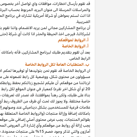
قد نقوم بأرسال
اخطارات،
موافقات واي تواصل أخر بخصوص برنا
والمراسلات المرسلة الى عنوان البريد المربوط بحساب
البرنا
اذا
انت لستم بمواطن أو شركة أمريكية تشارك في برنامج
الم
الضريبية.
أن برنامج المشاركين مجاني لمن يريد
الانضمام،
واننا
نقوم بت
لشركائنا،
فيرجى اخذ الحيطة والحذر
اذا
كانت أي شركة (حتى 
أ. الروابط لمواقعكم
أ. الروابط الخاصة
بعد أن تقوم بتقديم طلبك لبرنامج
المشاركين،
فأنه
ب
ا
مكانك
أ
الرابط الخاص.
ب. المتطلبات العامة لكل الروابط الخاصة
ان الروابط الخاصة قد نقوم نحن بتوليدها أو توفيرها لمكم.
اذ
مسؤولون عن محتوى
شكل،
ووضعية كل رابط تضعونه على
مو
لزبائننا من موقعكم. أن عليكم تشجيع زبائنكم بحفظ روابط
20
او أي شكل اخر نقره) كمعيار في عنوان الموقع لكل رابط
بناءً على طلبك، ولكن رهناً بموافقتنا، قد نصدر لك تعريفات 
خاصة مختلفة. ولا يجوز لك تحت أي ظرف من الظروف ربط أي ع
علامات فرعية للمستخدمين بشكل ديناميكي عند وصولهم إ
ب
ا
مكانك
إضافة وإزالة منتجات (والروابط الخاصة المتعلقة ب
بقوائم
المنتجات،
يجب عرض محتوى
أصلي
إضافي على موقعك
يجب إزالة أي روابط من موقعكم وأي إشارة الى العروض المحد
أمازون والتي تذكر وجود خصم
15% على منتجات
محدودة،
فيج