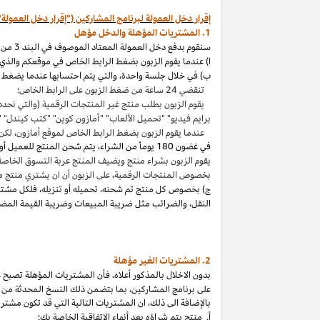
إقرار دخل العمولة لبرنامج المشاركين ("إقرار دخل العمولة"
1. المشتريات المؤهلة والدخل مؤهل
سنقوم بدفع دخل العمولة المعتاد الموصوف في البند 3 من إقرار دخل العمولة هذا بالاتصال مع المشتريات المؤهلة
ا) عندما يقوم الزبون بضغط الرابط الخاص في موقعكم والذي ي
ب) في خلال جلسة واحدة
،
والتي يتم احتسابها عندما يضغط ا
تنقضي 24 ساعة من ضغط الزبون على الرابط الخاص؛
يقوم الزبون بطلب منتج غير المنتجات الرقمية (والتي نحدد
برايم فيديو" "تحميل الألعاب" "أمازون كوين" "كتب
كيندل
" 
عندما يقوم الزبون بضغط الرابط الخاص لموقع أمازون
،
لكن 
في غضون
180 يوماً من الشراء، يتم شحن المنتج للعميل أو بثه أو تنزيله من قبله، ودفعه لثمنه
يقوم الزبون بشراء منتج ويضيف المنتج عربة التسوق الخاصة به واكمال الطلب خلال 89 يوما كموعد أقصاه
بخصوص المنتجات الرقمية
،
على الزبون أن ان يشتري منتج م
ج) بخصوص كل منتج تم شحنه
،
تحميله أو تنزيله
،
فلكل مشتر
النقل
،
والضرائب مثل ضريبة المبيعات وضريبة القيمة المضا
2. المشتريات
الغير مؤهلة
بدون الاخلال بالمذكور أعلاه
،
فأن المشتريات المؤهلة تصبح غير
على برنامج
المشاركين،
بما بتضمن ذلك النسخ المحدثة من ات
بالإضافة الى ذلك
،
ان المشتريات التالية التي قد تكون مشتر
أ. منتج يتم
شراؤه
بعد أنهاء الاتفاقية الخاصة بك؛