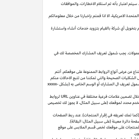
يتم اعتبار بأنه تم استلام
الاخطارات،
والموافقات
المتحدة
الامريكية،
الا
اذا
قمتم بإخبارنا من خلال معلوماتكم
م بتخويل أي شركة بالقيام بتزويد خدمات أنشاء واستشارة
 العمولات. يجب شمول تعريف المشارك المخصصة لك في
ناع عن عرض أنواع الروابط الممنوعة على موقعكم. أنتم
ل الشكليات الصحيحة والتي تمكننا من تتبع الاحالات منكم
ول تعريف ال المشارك أو الوسم الخاص به (بشكل
xxxxx-
خلال تضمين علامات فرعية مختلفة في عناوين
URL
لروابط
مستخدم محدد لموقعك (على سبيل المثال، لا يجوز لك تخصيص
كما تمك تعريفه في إقرار المنتجات). عند ربط الصفحات
فحة دائرة معينة (على سبيل المثال: البقالة).
للمنتجات على موقعك تخص قسم الملابس على موقع