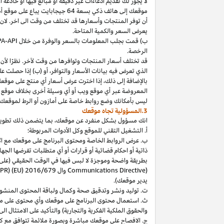
لا
يجوز
لك
تقديم
ادعاءات
غير
دقيقة
أو
مبالغ
فيها
أو
خادعة
أ
موقعك
إلى
هاتف
ذكي
بسعة
64
جيجابايت
يباع
على
موقع
أ
أن توفر المنتجات وأسعارها قد تختلف من وقت الى اخر. لان
يعرض السعر والكمية المتاحة.
ب) قمت بجلب المعلومات بالسعر والوفرة من خلال
PA-API
الرخصة.
قد تختلف أسعار المنتجات وتوافرها من وقت لآخر. نظرًا لأن أ
الذي تعرض فيه بيانات الأسعار والتوافر، أو (ب) إذا حصلت عل
بالإضافة
إلى
ذلك،
إذا
اخترت
عرض
أسعار
أي
منتج
على
موقع
المعروضة
عبر
أي
موقع
ويب
أو
أي
وسيلة
أخرى
بخلاف
موقع
ليس
بأمكانك
وضع روابط خاصة على أمازون أو الرط لموقعك 
3.المسؤولية تجاه موقعك
انك
مسؤول بشكل منفرد عن
موقعك،
بما يتضمن ذلك تطوي
أ. التشغيل التقني للموقع وكل الأدوات المربوطة؛
ب. عرض الروابط الخاصة ومحتوى البرنامج على موقعك مع الامتث
ذاتية أو احكام قضائية أو قرارات أو أي متطلبات تفرضها ال
بطريقة واضحة وموجزة لا لبس فيها في الوقت الحقيقي
(على
) وال
Communications Directive
DPR) (EU) 2016/679
يدير موقعك).
ت. توليد ونشر وتدقيق صحة وكمال ولباقة المحتوى المنشو
ث. استعمال محتوى البرنامج على موقعك وأي محتوى على موق
والحقوق الملكية الفكرية والتجارية) والتأكيد على الامتثال ال
ج. الافصاح على موقعك مباشرة وبصورة ملائمة تتوافق مع ك