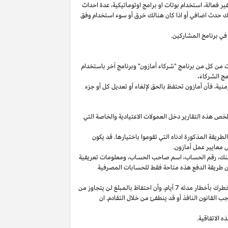
غير
فعالة،
استخدام
بوتات
او برامج
اوتوماتيكية،
عدة احداث
لك حدث اضافي أو
اذا
كان هنالك خرق أو سوء استخدام وفق
في برنامج المشاركين.
ت من كل من برنامج "شركاء أمازون" وبرنامج آخر باستخدام
مج الشركاء
.
منية،
فأن أمازون تحتفظ بالحق لإلغاء أو تعديل كل أو جزء
تلخص هذه التقارير دخل العمولات الاعتيادية والخاصة التي
ما من انتهاء الشهر الذي تم كسب العمولة فيه بالطريقة المذكورة ادناه التي تقوموا باختيارها. قد يكون
 معايير عمل أمازون.
نك،
رقم
الحساب،
اسم صاحب
الحساب،
ومعلومات تعريفية
ن
طريقة
الدفع
هذه
متاحة
فقط
للحسابات
المصرفية
طرك بأخطار مدته 7
أيام،
وأن احتفاظ بالمبلغ لن يتجاوز من
 القانون النافذ أو قد ينطفئ من خلال التقادم. ان
 الاتفاقية.