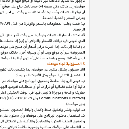
لا
يجوز
لك
تقديم
ادعاءات
غير
دقيقة
أو
مبالغ
فيها
أو
خادعة
أ
موقعك
إلى
هاتف
ذكي
بسعة
64
جيجابايت
يباع
على
موقع
أ
أن توفر المنتجات وأسعارها قد تختلف من وقت الى اخر. لان
يعرض السعر والكمية المتاحة.
ب) قمت بجلب المعلومات بالسعر والوفرة من خلال
PA-API
الرخصة.
قد تختلف أسعار المنتجات وتوافرها من وقت لآخر. نظرًا لأن أ
الذي تعرض فيه بيانات الأسعار والتوافر، أو (ب) إذا حصلت عل
بالإضافة
إلى
ذلك،
إذا
اخترت
عرض
أسعار
أي
منتج
على
موقع
المعروضة
عبر
أي
موقع
ويب
أو
أي
وسيلة
أخرى
بخلاف
موقع
ليس
بأمكانك
وضع روابط خاصة على أمازون أو الرط لموقعك 
3.المسؤولية تجاه موقعك
انك
مسؤول بشكل منفرد عن
موقعك،
بما يتضمن ذلك تطوي
أ. التشغيل التقني للموقع وكل الأدوات المربوطة؛
ب. عرض الروابط الخاصة ومحتوى البرنامج على موقعك مع الامتث
ذاتية أو احكام قضائية أو قرارات أو أي متطلبات تفرضها ال
بطريقة واضحة وموجزة لا لبس فيها في الوقت الحقيقي
(على
) وال
Communications Directive
DPR) (EU) 2016/679
يدير موقعك).
ت. توليد ونشر وتدقيق صحة وكمال ولباقة المحتوى المنشو
ث. استعمال محتوى البرنامج على موقعك وأي محتوى على موق
والحقوق الملكية الفكرية والتجارية) والتأكيد على الامتثال ال
ج. الافصاح على موقعك مباشرة وبصورة ملائمة تتوافق مع ك