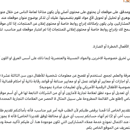
كة")
 ومدقق. على موقعك أن يحتوي على محتوى أصلي وأن يكون متاحًا لعامة الناس من خلال عنو
وهري أو تحليل أو تحويل لأيّ مواد تقوم بتضمينها. عليك أن تذكر بوضوح عنوان موقعك عند
المشاركين، ولن يكون بإمكانك إدراج روابط خاصة أو محتوى إعلان عن المنتجات، إذا كان موق
مح لك بإدراج روابط خاصة أو محتوى إعلاني للمنتجات إذا تم اعتبار موقعك غير مناسب. تشم
لأفعال الخطرة أو الضارة.
والتي تخرق خصوصية
الاخرين,
والمواد المسيئة والعنصرية (بما ذلك على أسس
العرق
او اللون 
معرفة والعلم, تجمع, تستخدم أو تفصح عن معلومات شخصية للأطفال دون سن الثالثة عشرة (ك
 أو اجازات أو معايير أو قواعد عمل أو او معايير صناعة أو قواعد رقابة ذاتية أو احكام قضائ
صوصية الأطفال الرقمية الأمريكي وأي تعليمات صادرة بموجبه)؛
أي تعديل أو سوء نطق لعلامة تجارية لأمازون أو أي من الشركات التابعة لها في أي أسم مو
 (اطلع على القائمة المطروحة على سبيل المثال لا الحصر من العلامات التجارية المحددة)
ديم الخاص أذا قمنا برفض طلبكم لأن الطلب فيه أمر غير
مناسب،
فأنه بأماكنكم تقديم ط
أخر،
أو 2) تم أنهاء حسابكم بسبب أي خرق أو مخالفة (وفق تقديرنا
الخاص)
فأنه لا يجوز
 عند اكتمال نموذج خدمة عملاء المشاركين التي تكون موجودة هنا. أن عليكم تأكيد صحة ود
تعريف عن الموقع الخاص بكم.