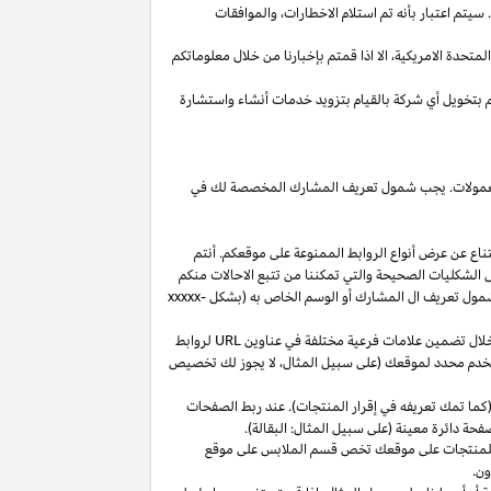
يتم اعتبار بأنه تم استلام
الاخطارات،
والموافقات
المتحدة
الامريكية،
الا
اذا
قمتم بإخبارنا من خلال معلوماتكم
م بتخويل أي شركة بالقيام بتزويد خدمات أنشاء واستشارة
 العمولات. يجب شمول تعريف المشارك المخصصة لك في
ناع عن عرض أنواع الروابط الممنوعة على موقعكم. أنتم
ل الشكليات الصحيحة والتي تمكننا من تتبع الاحالات منكم
ول تعريف ال المشارك أو الوسم الخاص به (بشكل
xxxxx-
خلال تضمين علامات فرعية مختلفة في عناوين
URL
لروابط
مستخدم محدد لموقعك (على سبيل المثال، لا يجوز لك تخصيص
كما تمك تعريفه في إقرار المنتجات). عند ربط الصفحات
فحة دائرة معينة (على سبيل المثال: البقالة).
للمنتجات على موقعك تخص قسم الملابس على موقع