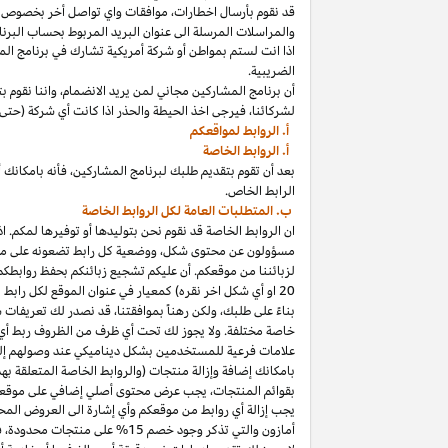
قد نقوم بأرسال
اخطارات،
موافقات واي تواصل أخر بخصوص برنا
والمراسلات المرسلة الى عنوان البريد المربوط بحساب
البرنا
اذا
انت لستم بمواطن أو شركة أمريكية تشارك في برنامج
الم
الضريبية.
أن برنامج المشاركين مجاني لمن يريد
الانضمام،
واننا
نقوم بت
لشركائنا،
فيرجى اخذ الحيطة والحذر
اذا
كانت أي شركة (حتى 
أ. الروابط لمواقعكم
أ. الروابط الخاصة
بعد أن تقوم بتقديم طلبك لبرنامج
المشاركين،
فأنه
ب
ا
مكانك
أ
الرابط الخاص.
ب. المتطلبات العامة لكل الروابط الخاصة
ان الروابط الخاصة قد نقوم نحن بتوليدها أو توفيرها لمكم.
اذ
مسؤولون عن محتوى
شكل،
ووضعية كل رابط تضعونه على
مو
لزبائننا من موقعكم. أن عليكم تشجيع زبائنكم بحفظ روابط
20
او أي شكل اخر نقره) كمعيار في عنوان الموقع لكل رابط
بناءً على طلبك، ولكن رهناً بموافقتنا، قد نصدر لك تعريفات 
خاصة مختلفة. ولا يجوز لك تحت أي ظرف من الظروف ربط أي ع
علامات فرعية للمستخدمين بشكل ديناميكي عند وصولهم إ
ب
ا
مكانك
إضافة وإزالة منتجات (والروابط الخاصة المتعلقة ب
بقوائم
المنتجات،
يجب عرض محتوى
أصلي
إضافي على موقعك
يجب إزالة أي روابط من موقعكم وأي إشارة الى العروض المحد
أمازون والتي تذكر وجود خصم
15% على منتجات
محدودة،
فيج