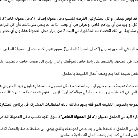
قد توفر لبعض او كل المشاركين الفرصة لكسب دخل عمولة إضافي ("دخل عمولة خاص"). 
ل كل او جزء من أي برنامج خاص او عرض في أي وقت.
اذا
ما لم ينص على
ذلك،
فأن كل البرامج
 مشابهة الى تلك الاقصاءات المذكورة في البند
2
من إقرار دخل العمولة
هذا،
وأن أي حظر بم
ة اليه في الملحق بعنوان ("دخل العمولة الخاص"). سوق تقوم بكسب دخل العمولة الخاص ال
أهل في
الملحق،
بالضغط على رابط خاص لموقعك والذي يؤدي الى صفحة خاصة بالغنيمة على 
فعل غنيمة كما يتم وصف أفعال الغنيمة بالملحق
.
قصاء حدث غنيمة بسبب خرق او سوء استخدام (مثل تسجيل باستخدام عناوين بريد الكتروني غ
ئم التي لا تنشأ من روابط خاصة في موقعكم. أن أمازون ستقوم بتحديد
اذا
ما كان هنالك حد
موحة بخصوص الغنيمة الموافقة بدوم مخالفة ذلك لمتطلبات المشاركة في برنامج المشارك
ة اليه في الملحق بعنوان ("
دخل العمولة الخاص
هل في
الملحق،
بالضغط على رابط خاص لموقعك والذي يؤدي الى صفحة خاصة بالحدث الاضاف
بفعل اضافي كما يتم وصف أفعال الاضافية بالملحق
.