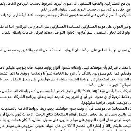
مج المشاركين واتفاقية التشغيل الى عنوان البريد المربوط بحساب البرنامج الخاص بكم. س
مج،
حتى ولو كان عنوان حساب البريد ليس العنوان الحالي لكم.
شاركين،
فأنكم توافقون على أنكم ستقومون بكافة واجباتكم بموجب الاتفاقية
خارج
الولايات 
وفير الموارد على موقع المشاركين لمساعدة المشاركين على النجاح في البرنامج. اننا لم نق
ولو كانت تحاول استغلال اسم أمازون) تحاول التواصل معكم لعرض خدمات باهظة الثمن.
ن تعرض الرابط الخاص على موقعك. أن الروابط الخاصة تمكن التتبع والتقرير وجمع دخل
ا
قمنا بإخباركم بأن موقعكم ليس بإمكانه شمول أنواع روابط
معينة،
فأنه يتوجب عليكم الامت
قعكم،
كما انكم مسؤولون بالتأكد بأن الروابط الخاصة (سوآءا ولدناها او وفرناها لكم) تشم
كم الخاصة. يجب استخدام كل الروابط الخاصة مباشرة من موقعكم. على سبيل
المثال،
يجب شم
 لموقع أمازون تضه على موقعك.
شركاء إضافية من نوع "
sub-tag
" والتي تتيح لك مراقبة وتحسين أداء روابطك الخاصة من 
لامة فرعية أو أي معرف آخر، أو أي تقرير يتم تقديمه فيما يتعلق ببرنامج الشركاء، مع 
لى موقعك لغرض مراقبة سلوكهم).
هذه المنتجات) من موقعك في أي وقت بدون موافقتنا. يجب ربط الروابط الخاصة بالمنتجات (
 والذي يحص الرابط الخاص. تشمل قوائم المنتجات نتائج
البحث،
الاحداث (يوم برايم) أو ص
ودة الزمن بحال انتهاء الترويج على موقع أمازون. على سبيل
المثال،
اذا
كان هنالك روابط 
ب عليكم إزالة أي إشارة الى الخصم 15% في حال انتهاء العرض الترويجي على موقع أمازون.