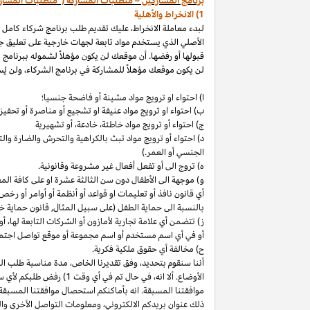
برنامج المشاركين – متطلبات المشاركة ("متطلبات المشار
1) الانخراط والأهلية
لبدء معاملة الانخراط، عليك تقديم طلب برنامج شركاء كامل
الأصلي الذي يستخدم مواد تابعة لجهات خارجية على تعليق ج
قبولها أو رفضها. أن موقعك لن يكون مؤهلاً لشموله ببرنامج 
لن يكون موقعك مؤهلاً للمشاركة في برنامج الشركاء، ولن يُس
ا) احتواء او ترويج مواد مشينة أو فاضحة جنسيا؛
ب)
احتواء
او
ترويج مواد
عنيفة او تشجيع أو مناصرة أو تحفيز ا
ج) احتواء أو ترويج مواد
خاطئة،
خادعة،
أو تشهيرية
د) احتواء أو ترويج مواد تبث بالكراهية والتحرش والضارة 
الجنسي أو العمر.)
ه) تروج الى أو تفعل أفعال غير مشروعة وقانونية.
و) موجهة الى الأطفال دون سن الثالثة عشرة او على كافة ال
أي قانون نافذ أو تعليمات او قواعد أو أنظمة أو أوامر أو رخص
بالنسبة الى حماية الطفل (على سبيل المثال, قانون حماية خ
ز) تتضمن أي علامة تجارية لأمازون أو الشركات التابعة
لها،
أو 
أو في أي اسم
مستخدم أو اسم مجموعة أو موقع تواصل اجتماعي
ح) مخالفة أي حقوق ملكية فكرية.
أننا سنقوم
بتحديد،
وفق تقديرنا
الخاص،
مدة مناسبة طلب التق
الأوضاع. ألا
انه،
في حال تم في أي وقت 1) رفض طلبكم لأي سبب
موافقتنا المسبقة. انه بأماكنكم استحصال موافقتنا المسبقة
ذلك عنوان بريدكم
الالكتروني،
ومعلومات التواصل الأخرى وال