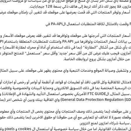
و
مضللة
بأي
شكل
آخر
بشأن
أي
منتج
أو
موقع
أمازون
أو
أي
من
سياساتنا
أو
عروضنا
الترويجي
مازون،
فلا
يجوز
لك
ذكر
أنك
تربط
إلى
هاتف
ذكي
بسعة
128
جيجابايت
.
 أسعار وتوفر المنتجات التي قد قمت بعرضها على موقعك قد تتغير. أن بإمكان موقعك عرض ا
وقمت بالامتثال لكافة المتطلبات استعمال
ال
-API
PA
في
سعار المنتجات التي أدرجتها على موقعك وتوافرها قد تتغير، فقد يعرض موقعك الأسعار والتوا
ى بيانات أسعار المنتجات وتوافرها عبر
PA API
وامتثلت للمتطلبات المتعلقة باستخدام
PA API
ك
بأي
شكل
من
أشكال
”
المقارنة
“
(
بما
في
ذلك
استخدام
أي
أداة
أو
محرك
لمقارنة
الأسعار
)
جن
أمازون،
فيجب
عليك
عرض
كل
من
أقل
سعر
’
جديد
‘
وأقل
سعر
”
مستعمل
“
للمنتج
المتوفر
ع
من خلال أمازون بشكل يروج لروابطك الخاصة.
ر
وتشغيل
وصيانة الموقع وخدمات التبعية واي محتوى يظهر على موقعك. على سبيل
المثال
ال للاتفاقية وكل قانون نافذ أو تعليمات او قواعد أو أنظمة أو أوامر أو رخص أو اجازات أو م
جهات الرسمية المختصة بما في ذلك التسويق الالكتروني وحماية البينات والخصوصية
والافصا
 سبيل المثال, ال
FTC GUIDE
الأمريكي بخصوص استعمال التأييد والشهادة في الإعلانات) و 
General Data Protection Regulation (G
) واي اتفاقية بينك وبين أي شخص اخر (
ر على موقعك (بما يتضمن ذلك وصف المنتجات وأي محتوى يخص ال المنتجات وأي معلومات 
عك بصورة لا تخالف او تتعارض مع أي من حقوقنا او حقوق الاخرين (بما يتضمن ذلك حقوق
ى سياسة شركاء امازون لمنع التزوير.
ل المتطلبات القانونية, اما من خلال سياسة خصوصية أو استعمال ال
cookies
و
pixels
و
تق