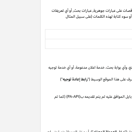
صات على عبارات جوهرية, عبارات بحث, أو أي تعريفات
 أو سوء كتابة لهذه الكلمات (على سبيل المثال
غ،
وأي بوابة
بحث،
خدمة اعلان
مدعومة،
أو
أي خدمة توجيه
رف على هذا الموقع الوسيط ("
رابط إعادة توجيه
")
بايل
الموافق
عليه لم
يتم تقديمه ب(
PA-API
) (كما تم
ق ("
دخل العمولة المعتاد
"). أن دخل العمولة يتم احتسابه