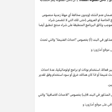
لضمان عدم الشك (وبدون مخالفة أي مهلة زمنية منصوص
 الخاصة او العروض (حتى تلك التي لا تتضمن شراء
وجب وثائق البرنامج المنطبقة على شراء منتج تنطبق أيضا
مذكور في البند (أ) بخصوص "احداث الغنيمة" والتي تحدث
موقع أمازون؛ و
ير
فعالة،
استخدام
بوتات
او برامج
اوتوماتيكية،
عدة احداث
ث غنيمة أو
اذا
كان هنالك خرق أو سوء استخدام وفق تقدير
ين.
"). سوق تقوم بكسب دخل العمولة الخاص المذكور في البند 4(ب) بخصوص "الاحداث الاضافية" والتي
ي على موقع أمازون؛ و