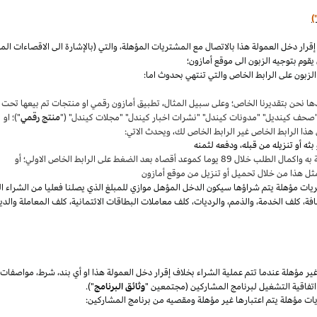
)
،
والتي (بالإشارة الى الاقصاءات ال
قوم بتوجيه الزبون الى موقع أمازون؛
لزبون على الرابط الخاص والتي تنتهي بحدوث اما:
ها نحن بتقديرنا
الخاص؛
وعلى سبيل المثال
،
تطبيق أمازون رقمي او منتجات تم بيعها تحت
"صحف
كينديل
" "مدونات
كيندل
" "نشرات اخبار
كيندل
" "مجلات
كيندل
" ("
منتج رقمي
")؛ او
هذا الرابط الخاص غير الرابط الخاص لك
،
ويحدث الاتي:
 بعد الضغط على الرابط الخاص الاولي؛ أو
ثل هذا من خلال تحميل أو تنزيل من موقع أمازون
يات مؤهلة يتم
شراؤها
سيكون الدخل المؤهل موازي للمبلغ الذي يصلنا فعليا من الشراء ا
فة
،
كلف الخدمة
،
والذمم
،
والرديات
،
كلف معاملات البطاقات الائتمانية
،
كلف المعاملة والدي
 مؤهلة عندما تتم عملية الشراء بخلاف إقرار دخل العمولة هذا او أي بند
،
شرط
،
مواصفات
فاقية التشغيل لبرنامج المشاركين (مجتمعين "
وثائق البرنامج
").
يات مؤهلة يتم اعتبارها غير مؤهلة ومقصيه من برنامج المشاركين: