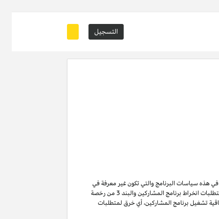
التسجيل
ة في هذه سياسات البرنامج والتي تكون غير معرفة في
من متطلبات انخراط برنامج المشاركين والبند 3 من رخصة
ن لا تنتهي ولا تنطفئ بانتهاء اتفاقية تشغيل برنامج المشاركين. لتفادي الشك وبدون الحد من غرض المادة 6 (ا) من اتفاقية تشغيل برنامج المشاركين، أي خرق لمتطلبات