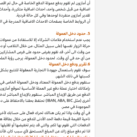
أن أمازون لم تقوم بدفع عمولة الدفع الخاصة في حال تم ا
اضافية من قبل شخص
واحد،
احداث اضافية
متكررة،
وأحداث 
تقدير أمازون منفردة لوحدها وفي كل حالة فردية.
أن الروابط الخاصة بصفحات الاحداث الاضافية المدرجة في 
5. حدود دخل العمولة
يجب عدم استخدام علامات الشركاء إلا للاستفادة من عمولات 
حركة الزوار نفسها (على سبيل المثال، من خلال التلاعب أو دم
من وقت الى
أخر،
قد نقوم بفرض حدود على فرص المشاركين
من أي حد في أي وقت. لحدود دخل
العمولة،
يرجى رؤية الملح
6.تقرير ودفع دخل العمولة
سوف نقوم باستعمال جهودنا التجارية المعقولة للتتبع بشكل
كسبتها في ذلك الشهر.
بإمكانك اختيار عملة دفع غير العملة الأساسية لموقع أمازون
الدفع عن طريق الإيداع المباشر. سنقوم بالإيداع المباشر ل
أخرى (مثل
BIC
,
ABA
,
IBAN
) نحتفظ بحقنا بالاحتفاظ على 
الموجودة
في
مصر
.
في أي وقت
واذا
لم يكن هنالك تحرك فعال على حسابك لأخر 3
ناحية القيمة قيمة دفعة الحد الأدنى للدفع من خلال بطاقة هد
الدفعات التي نقوم بها
لكم،
والتي قد يتم تخفيضها أو تقليلها 
اذا
تم دفع مبلغ زائد عن المبلغ المستحق لأي سبب
كان،
فأننا