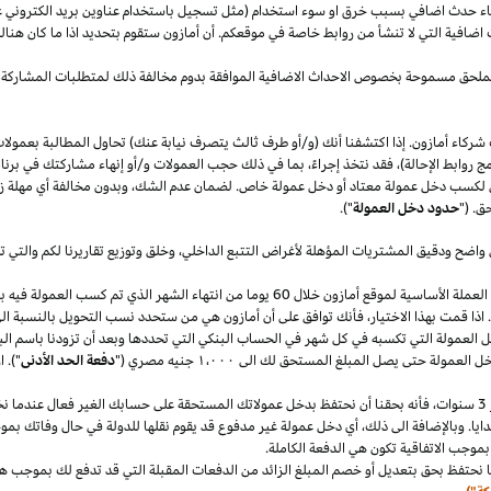
قصاء حدث اضافي بسبب خرق او سوء استخدام (مثل تسجيل باستخدام عناوين بريد الكتروني 
اضافية التي لا تنشأ من روابط خاصة في موقعكم. أن أمازون ستقوم بتحديد
اذا
ما كان هنا
الملحق مسموحة بخصوص الاحداث الاضافية الموافقة بدوم مخالفة ذلك لمتطلبات المشاركة 
شركاء أمازون. إذا اكتشفنا أنك (و/أو طرف ثالث يتصرف نيابة عنك) تحاول المطالبة بعمولا
ج روابط الإحالة)، فقد نتخذ إجراءً، بما في ذلك حجب العمولات و/أو إنهاء مشاركتك في برنا
 لكسب دخل عمولة معتاد أو دخل عمولة خاص. لضمان عدم
الشك،
وبدون مخالفة أي مهلة
ز
ق. ("
حدود دخل العمولة
").
 واضح ودقيق المشتريات المؤهلة لأغراض التتبع
الداخلي،
وخلق وتوزيع تقاريرنا لكم والتي 
سنقوم بدفع دخل العمولة المعتاد ودخل العمولة الخاص في العملة الأساسية لموقع أمازون خلال 60 يو
.
اذا
قمت بهذا
الاختيار،
فأنك توافق على أن أمازون هي من ستحدد نسب التحويل بالنسبة الى
دخل العمولة التي تكسبه في كل شهر في الحساب البنكي التي تحددها وبعد أن تزودنا باسم
الب
دخل العمولة حتى يصل المبلغ المستحق لك الى
١٬٠٠٠
جنيه
مصري
("
دفعة الحد الأدنى
")
.
ا
سنوات،
فأنه بحقنا أن نحتفظ بدخل عمولاتك المستحقة على حسابك
الغير فعال
عندما نخ
ايا. وبالإضافة الى
ذلك،
أي دخل عمولة غير مدفوع قد يقوم نقلها للدولة في حال وفاتك بموجب
بموجب الاتفاقية تكون هي الدفعة الكاملة.
 نحتفظ بحق بتعديل أو خصم المبلغ الزائد من الدفعات المقبلة التي قد تدفع لك بموجب هذه