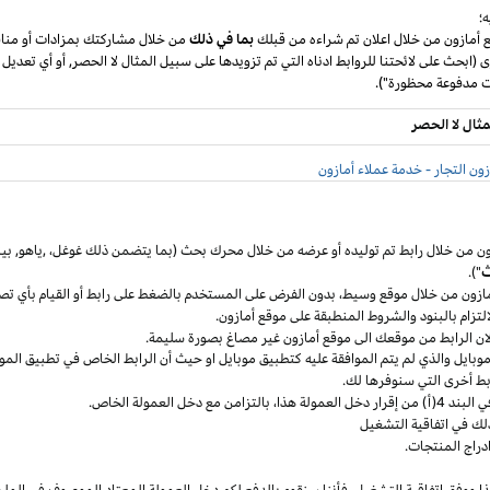
؛
ع أمازون من خلال اعلان تم شراءه من قبلك
بما في ذلك
من خلال مشاركتك بمزادات أو مناق
ى (ابحث على لائحتنا للروابط ادناه التي تم تزويدها على سبيل المثال لا الحصر, أو أي تعديل
مثال لا الحصر
ون التجار - خدمة عملاء أمازون
ون من خلال رابط تم توليده أو عرضه من خلال محرك بحث (بما يتضمن ذلك
غوغل
،
,ياهو,
بين
ث
").
مازون من خلال موقع
وسيط،
بدون الفرض على المستخدم بالضغط على رابط أو القيام بأي تص
التزام بالبنود
والشروط المنطبقة
على موقع أمازون.
 لان الرابط من موقعك الى موقع أمازون غير مصاغ بصورة سليمة.
وبايل
والذي لم يتم الموافقة عليه كتطبيق
موبايل
او حيث
أن
الرابط الخاص في تطبيق
المو
ربط أخرى التي سنوفرها لك.
خل العمولة
هذا،
بالتزامن مع دخل العمولة الخاص.
لك في اتفاقية التشغيل
دراج المنتجات.
ا ووفق اتفاقية
التشغيل،
فأننا سنقوم بالدفع لكم دخل العمولة المعتاد الموصوف في الملح