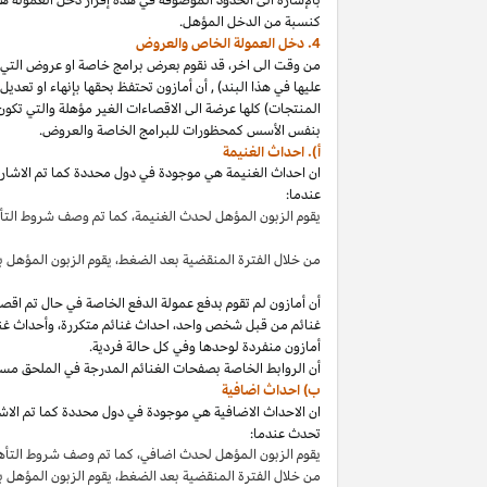
كنسبة من الدخل المؤهل.
4. دخل العمولة الخاص والعروض
من وقت الى
اخر،
قد نقوم بعرض برامج خاصة او عروض التي 
عليها في هذا
البند
)
,
أن أمازون تحتفظ بحقها بإنهاء او تعدي
المنتجات) كلها عرضة الى الاقصاءات
الغير مؤهلة
والتي تكون
بنفس الأسس كمحظورات للبرامج الخاصة والعروض.
أ). احداث الغنيمة
ان احداث الغنيمة هي موجودة في دول محددة كما تم الاشار
عندما:
يقوم الزبون المؤهل لحدث
الغنيمة،
كما تم وصف شروط الت
من خلال الفترة المنقضية بعد
الضغط،
يقوم الزبون المؤهل ب
أن أمازون لم تقوم بدفع عمولة الدفع الخاصة في حال تم ا
غنائم من قبل شخص
واحد،
احداث غنائم
متكررة،
وأحداث غنا
أمازون منفردة لوحدها وفي كل حالة فردية.
أن الروابط الخاصة بصفحات الغنائم المدرجة في الملحق مس
ب) احداث اضافية
ان الاحداث الاضافية هي موجودة في دول محددة كما تم الاشار
تحدث عندما:
يقوم الزبون المؤهل لحدث
اضافي،
كما تم وصف شروط التأ
من خلال الفترة المنقضية بعد
الضغط،
يقوم الزبون المؤهل 