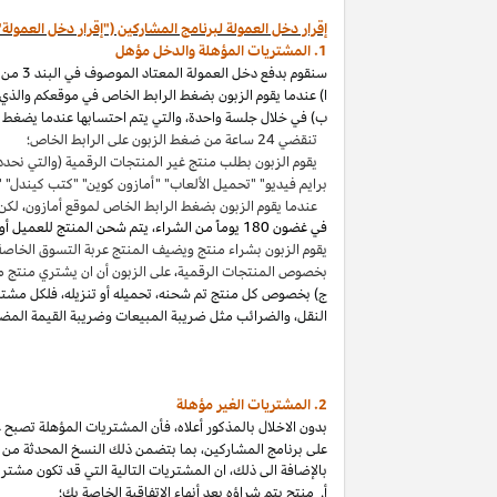
إقرار دخل العمولة لبرنامج المشاركين ("إقرار دخل العمولة"
1. المشتريات المؤهلة والدخل مؤهل
سنقوم بدفع دخل العمولة المعتاد الموصوف في البند 3 من إقرار دخل العمولة هذا بالاتصال مع المشتريات المؤهلة
ا) عندما يقوم الزبون بضغط الرابط الخاص في موقعكم والذي ي
ب) في خلال جلسة واحدة
،
والتي يتم احتسابها عندما يضغط ا
تنقضي 24 ساعة من ضغط الزبون على الرابط الخاص؛
يقوم الزبون بطلب منتج غير المنتجات الرقمية (والتي نحدد
برايم فيديو" "تحميل الألعاب" "أمازون كوين" "كتب
كيندل
" 
عندما يقوم الزبون بضغط الرابط الخاص لموقع أمازون
،
لكن 
في غضون
180 يوماً من الشراء، يتم شحن المنتج للعميل أو بثه أو تنزيله من قبله، ودفعه لثمنه
يقوم الزبون بشراء منتج ويضيف المنتج عربة التسوق الخاصة به واكمال الطلب خلال 89 يوما كموعد أقصاه
بخصوص المنتجات الرقمية
،
على الزبون أن ان يشتري منتج م
ج) بخصوص كل منتج تم شحنه
،
تحميله أو تنزيله
،
فلكل مشتر
النقل
،
والضرائب مثل ضريبة المبيعات وضريبة القيمة المضا
2. المشتريات
الغير مؤهلة
بدون الاخلال بالمذكور أعلاه
،
فأن المشتريات المؤهلة تصبح غير
على برنامج
المشاركين،
بما بتضمن ذلك النسخ المحدثة من ات
بالإضافة الى ذلك
،
ان المشتريات التالية التي قد تكون مشتر
أ. منتج يتم
شراؤه
بعد أنهاء الاتفاقية الخاصة بك؛