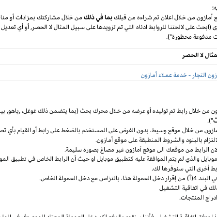
؛
ع أمازون من خلال اعلان تم شراءه من قبلك
بما في ذلك
من خلال مشاركتك بمزادات أو مناق
ى (ابحث على لائحتنا للروابط ادناه التي تم تزويدها على سبيل المثال لا الحصر, أو أي تعديل
مثال لا الحصر
ون التجار - خدمة عملاء أمازون
ون من خلال رابط تم توليده أو عرضه من خلال محرك بحث (بما يتضمن ذلك
غوغل
،
,ياهو,
بين
ث
").
مازون من خلال موقع
وسيط،
بدون الفرض على المستخدم بالضغط على رابط أو القيام بأي تص
التزام بالبنود
والشروط المنطبقة
على موقع أمازون.
 لان الرابط من موقعك الى موقع أمازون غير مصاغ بصورة سليمة.
وبايل
والذي لم يتم الموافقة عليه كتطبيق
موبايل
او حيث
أن
الرابط الخاص في تطبيق
المو
ربط أخرى التي سنوفرها لك.
خل العمولة
هذا،
بالتزامن مع دخل العمولة الخاص.
لك في اتفاقية التشغيل
دراج المنتجات.
ا ووفق اتفاقية
التشغيل،
فأننا سنقوم بالدفع لكم دخل العمولة المعتاد الموصوف في الملح