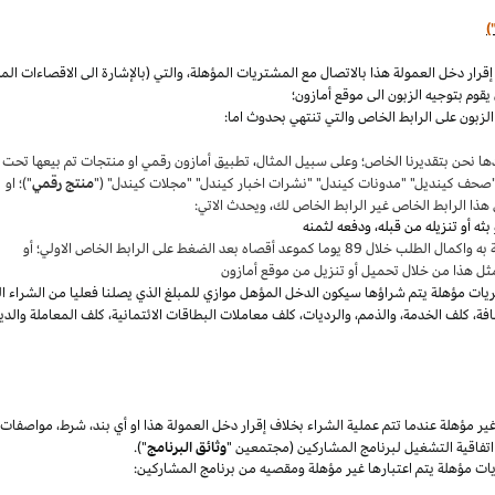
)
،
والتي (بالإشارة الى الاقصاءات ال
قوم بتوجيه الزبون الى موقع أمازون؛
لزبون على الرابط الخاص والتي تنتهي بحدوث اما:
ها نحن بتقديرنا
الخاص؛
وعلى سبيل المثال
،
تطبيق أمازون رقمي او منتجات تم بيعها تحت
"صحف
كينديل
" "مدونات
كيندل
" "نشرات اخبار
كيندل
" "مجلات
كيندل
" ("
منتج رقمي
")؛ او
هذا الرابط الخاص غير الرابط الخاص لك
،
ويحدث الاتي:
 بعد الضغط على الرابط الخاص الاولي؛ أو
ثل هذا من خلال تحميل أو تنزيل من موقع أمازون
يات مؤهلة يتم
شراؤها
سيكون الدخل المؤهل موازي للمبلغ الذي يصلنا فعليا من الشراء ا
فة
،
كلف الخدمة
،
والذمم
،
والرديات
،
كلف معاملات البطاقات الائتمانية
،
كلف المعاملة والدي
 مؤهلة عندما تتم عملية الشراء بخلاف إقرار دخل العمولة هذا او أي بند
،
شرط
،
مواصفات
فاقية التشغيل لبرنامج المشاركين (مجتمعين "
وثائق البرنامج
").
يات مؤهلة يتم اعتبارها غير مؤهلة ومقصيه من برنامج المشاركين: