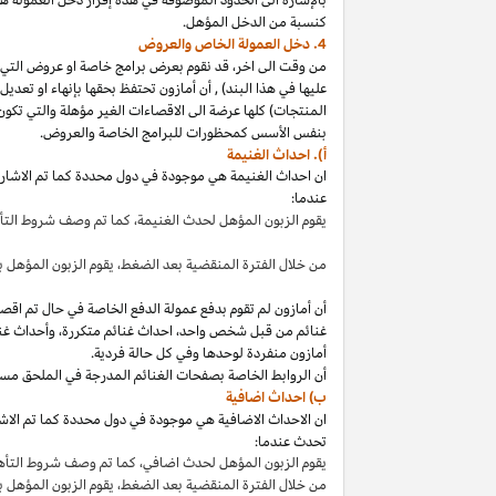
كنسبة من الدخل المؤهل.
4. دخل العمولة الخاص والعروض
من وقت الى
اخر،
قد نقوم بعرض برامج خاصة او عروض التي 
عليها في هذا
البند
)
,
أن أمازون تحتفظ بحقها بإنهاء او تعدي
المنتجات) كلها عرضة الى الاقصاءات
الغير مؤهلة
والتي تكون
بنفس الأسس كمحظورات للبرامج الخاصة والعروض.
أ). احداث الغنيمة
ان احداث الغنيمة هي موجودة في دول محددة كما تم الاشار
عندما:
يقوم الزبون المؤهل لحدث
الغنيمة،
كما تم وصف شروط الت
من خلال الفترة المنقضية بعد
الضغط،
يقوم الزبون المؤهل ب
أن أمازون لم تقوم بدفع عمولة الدفع الخاصة في حال تم ا
غنائم من قبل شخص
واحد،
احداث غنائم
متكررة،
وأحداث غنا
أمازون منفردة لوحدها وفي كل حالة فردية.
أن الروابط الخاصة بصفحات الغنائم المدرجة في الملحق مس
ب) احداث اضافية
ان الاحداث الاضافية هي موجودة في دول محددة كما تم الاشار
تحدث عندما:
يقوم الزبون المؤهل لحدث
اضافي،
كما تم وصف شروط التأ
من خلال الفترة المنقضية بعد
الضغط،
يقوم الزبون المؤهل 