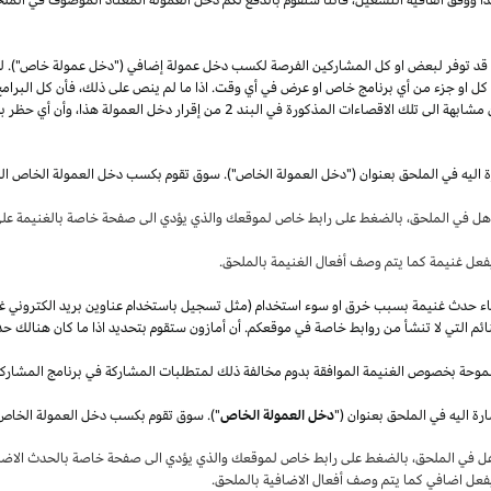
قد توفر لبعض او كل المشاركين الفرصة لكسب دخل عمولة إضافي ("دخل عمولة خاص"). 
ل كل او جزء من أي برنامج خاص او عرض في أي وقت.
اذا
ما لم ينص على
ذلك،
فأن كل البرامج
 مشابهة الى تلك الاقصاءات المذكورة في البند
2
من إقرار دخل العمولة
هذا،
وأن أي حظر بم
ة اليه في الملحق بعنوان ("دخل العمولة الخاص"). سوق تقوم بكسب دخل العمولة الخاص ال
أهل في
الملحق،
بالضغط على رابط خاص لموقعك والذي يؤدي الى صفحة خاصة بالغنيمة على 
فعل غنيمة كما يتم وصف أفعال الغنيمة بالملحق
.
قصاء حدث غنيمة بسبب خرق او سوء استخدام (مثل تسجيل باستخدام عناوين بريد الكتروني غ
ئم التي لا تنشأ من روابط خاصة في موقعكم. أن أمازون ستقوم بتحديد
اذا
ما كان هنالك حد
موحة بخصوص الغنيمة الموافقة بدوم مخالفة ذلك لمتطلبات المشاركة في برنامج المشارك
ة اليه في الملحق بعنوان ("
دخل العمولة الخاص
هل في
الملحق،
بالضغط على رابط خاص لموقعك والذي يؤدي الى صفحة خاصة بالحدث الاضاف
بفعل اضافي كما يتم وصف أفعال الاضافية بالملحق
.