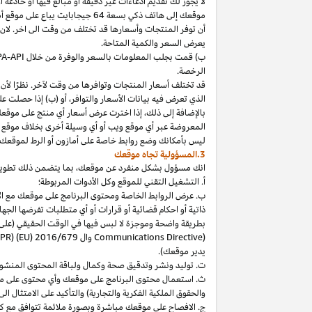
لا
يجوز
لك
تقديم
ادعاءات
غير
دقيقة
أو
مبالغ
فيها
أو
خادعة
أ
موقعك
إلى
هاتف
ذكي
بسعة
64
جيجابايت
يباع
على
موقع
أ
أن توفر المنتجات وأسعارها قد تختلف من وقت الى اخر. لان
يعرض السعر والكمية المتاحة.
ب) قمت بجلب المعلومات بالسعر والوفرة من خلال
PA-API
الرخصة.
قد تختلف أسعار المنتجات وتوافرها من وقت لآخر. نظرًا لأن أ
الذي تعرض فيه بيانات الأسعار والتوافر، أو (ب) إذا حصلت عل
بالإضافة
إلى
ذلك،
إذا
اخترت
عرض
أسعار
أي
منتج
على
موقع
المعروضة
عبر
أي
موقع
ويب
أو
أي
وسيلة
أخرى
بخلاف
موقع
ليس
بأمكانك
وضع روابط خاصة على أمازون أو الرط لموقعك 
3.المسؤولية تجاه موقعك
انك
مسؤول بشكل منفرد عن
موقعك،
بما يتضمن ذلك تطوي
أ. التشغيل التقني للموقع وكل الأدوات المربوطة؛
ب. عرض الروابط الخاصة ومحتوى البرنامج على موقعك مع الامتث
ذاتية أو احكام قضائية أو قرارات أو أي متطلبات تفرضها ال
بطريقة واضحة وموجزة لا لبس فيها في الوقت الحقيقي
(على
) وال
Communications Directive
DPR) (EU) 2016/679
يدير موقعك).
ت. توليد ونشر وتدقيق صحة وكمال ولباقة المحتوى المنشو
ث. استعمال محتوى البرنامج على موقعك وأي محتوى على موق
والحقوق الملكية الفكرية والتجارية) والتأكيد على الامتثال ال
ج. الافصاح على موقعك مباشرة وبصورة ملائمة تتوافق مع ك