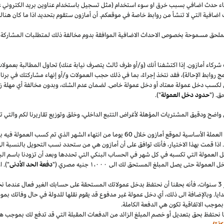
قصاء حدث اضافي بسبب خرق او سوء استخدام (مثل تسجيل باستخدام عناوين بريد الكتروني 
اضافية التي لا تنشأ من روابط خاصة في موقعكم. أن أمازون ستقوم بتحديد
اذا
ما كان هنا
الملحق مسموحة بخصوص الاحداث الاضافية الموافقة بدوم مخالفة ذلك لمتطلبات المشاركة 
شركاء أمازون. إذا اكتشفنا أنك (و/أو طرف ثالث يتصرف نيابة عنك) تحاول المطالبة بعمولا
ج روابط الإحالة)، فقد نتخذ إجراءً، بما في ذلك حجب العمولات و/أو إنهاء مشاركتك في برنا
 لكسب دخل عمولة معتاد أو دخل عمولة خاص. لضمان عدم
الشك،
وبدون مخالفة أي مهلة
ز
ق. ("
حدود دخل العمولة
").
 واضح ودقيق المشتريات المؤهلة لأغراض التتبع
الداخلي،
وخلق وتوزيع تقاريرنا لكم والتي 
سنقوم بدفع دخل العمولة المعتاد ودخل العمولة الخاص في العملة الأساسية لموقع أمازون خلال 60 يو
.
اذا
قمت بهذا
الاختيار،
فأنك توافق على أن أمازون هي من ستحدد نسب التحويل بالنسبة الى
دخل العمولة التي تكسبه في كل شهر في الحساب البنكي التي تحددها وبعد أن تزودنا باسم
الب
دخل العمولة حتى يصل المبلغ المستحق لك الى
١٬٠٠٠
جنيه
مصري
("
دفعة الحد الأدنى
")
.
ا
سنوات،
فأنه بحقنا أن نحتفظ بدخل عمولاتك المستحقة على حسابك
الغير فعال
عندما نخ
ايا. وبالإضافة الى
ذلك،
أي دخل عمولة غير مدفوع قد يقوم نقلها للدولة في حال وفاتك بموجب
بموجب الاتفاقية تكون هي الدفعة الكاملة.
 نحتفظ بحق بتعديل أو خصم المبلغ الزائد من الدفعات المقبلة التي قد تدفع لك بموجب هذه