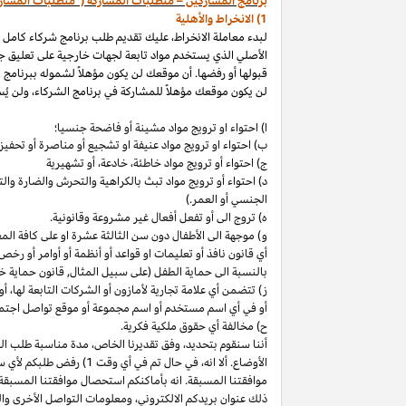
برنامج المشاركين – متطلبات المشاركة ("متطلبات المشار
1) الانخراط والأهلية
لبدء معاملة الانخراط، عليك تقديم طلب برنامج شركاء كامل
الأصلي الذي يستخدم مواد تابعة لجهات خارجية على تعليق ج
قبولها أو رفضها. أن موقعك لن يكون مؤهلاً لشموله ببرنامج 
لن يكون موقعك مؤهلاً للمشاركة في برنامج الشركاء، ولن يُس
ا) احتواء او ترويج مواد مشينة أو فاضحة جنسيا؛
ب)
احتواء
او
ترويج مواد
عنيفة او تشجيع أو مناصرة أو تحفيز ا
ج) احتواء أو ترويج مواد
خاطئة،
خادعة،
أو تشهيرية
د) احتواء أو ترويج مواد تبث بالكراهية والتحرش والضارة 
الجنسي أو العمر.)
ه) تروج الى أو تفعل أفعال غير مشروعة وقانونية.
و) موجهة الى الأطفال دون سن الثالثة عشرة او على كافة ال
أي قانون نافذ أو تعليمات او قواعد أو أنظمة أو أوامر أو رخص
بالنسبة الى حماية الطفل (على سبيل المثال, قانون حماية خ
ز) تتضمن أي علامة تجارية لأمازون أو الشركات التابعة
لها،
أو 
أو في أي اسم
مستخدم أو اسم مجموعة أو موقع تواصل اجتماعي
ح) مخالفة أي حقوق ملكية فكرية.
أننا سنقوم
بتحديد،
وفق تقديرنا
الخاص،
مدة مناسبة طلب التق
الأوضاع. ألا
انه،
في حال تم في أي وقت 1) رفض طلبكم لأي سبب
موافقتنا المسبقة. انه بأماكنكم استحصال موافقتنا المسبقة
ذلك عنوان بريدكم
الالكتروني،
ومعلومات التواصل الأخرى وال