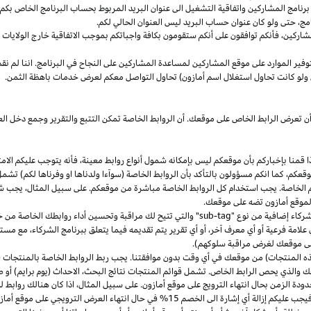
مج المشاركين واتفاقية التشغيل الى عنوان البريد المربوط بحساب البرنامج الخاص بكم. س
مج،
حتى ولو كان عنوان حساب البريد ليس العنوان الحالي لكم.
شاركين،
فأنكم توافقون على أنكم ستقومون بكافة واجباتكم بموجب الاتفاقية
خارج
الولايات 
وفير الموارد على موقع المشاركين لمساعدة المشاركين على النجاح في البرنامج. اننا لم نق
ولو كانت تحاول استغلال اسم أمازون) تحاول التواصل معكم لعرض خدمات باهظة الثمن.
ن تعرض الرابط الخاص على موقعك. أن الروابط الخاصة تمكن التتبع والتقرير وجمع دخل
ا
قمنا بإخباركم بأن موقعكم ليس بإمكانه شمول أنواع روابط
معينة،
فأنه يتوجب عليكم الامت
قعكم،
كما انكم مسؤولون بالتأكد بأن الروابط الخاصة (سوآءا ولدناها او وفرناها لكم) تشم
كم الخاصة. يجب استخدام كل الروابط الخاصة مباشرة من موقعكم. على سبيل
المثال،
يجب شم
 لموقع أمازون تضه على موقعك.
شركاء إضافية من نوع "
sub-tag
" والتي تتيح لك مراقبة وتحسين أداء روابطك الخاصة من 
لامة فرعية أو أي معرف آخر، أو أي تقرير يتم تقديمه فيما يتعلق ببرنامج الشركاء، مع 
لى موقعك لغرض مراقبة سلوكهم).
هذه المنتجات) من موقعك في أي وقت بدون موافقتنا. يجب ربط الروابط الخاصة بالمنتجات (
 والذي يحص الرابط الخاص. تشمل قوائم المنتجات نتائج
البحث،
الاحداث (يوم برايم) أو ص
ودة الزمن بحال انتهاء الترويج على موقع أمازون. على سبيل
المثال،
اذا
كان هنالك روابط 
ب عليكم إزالة أي إشارة الى الخصم 15% في حال انتهاء العرض الترويجي على موقع أمازون.