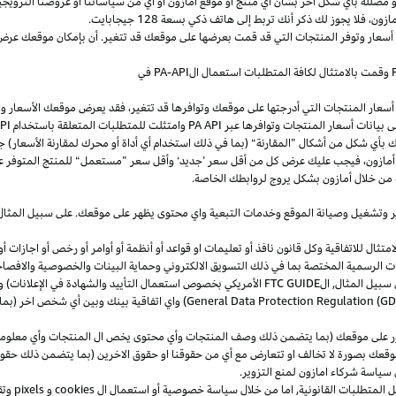
و
مضللة
بأي
شكل
آخر
بشأن
أي
منتج
أو
موقع
أمازون
أو
أي
من
سياساتنا
أو
عروضنا
الترويجي
مازون،
فلا
يجوز
لك
ذكر
أنك
تربط
إلى
هاتف
ذكي
بسعة
128
جيجابايت
.
 أسعار وتوفر المنتجات التي قد قمت بعرضها على موقعك قد تتغير. أن بإمكان موقعك عرض ا
وقمت بالامتثال لكافة المتطلبات استعمال
ال
-API
PA
في
سعار المنتجات التي أدرجتها على موقعك وتوافرها قد تتغير، فقد يعرض موقعك الأسعار والتوا
ى بيانات أسعار المنتجات وتوافرها عبر
PA API
وامتثلت للمتطلبات المتعلقة باستخدام
PA API
ك
بأي
شكل
من
أشكال
”
المقارنة
“
(
بما
في
ذلك
استخدام
أي
أداة
أو
محرك
لمقارنة
الأسعار
)
جن
أمازون،
فيجب
عليك
عرض
كل
من
أقل
سعر
’
جديد
‘
وأقل
سعر
”
مستعمل
“
للمنتج
المتوفر
ع
من خلال أمازون بشكل يروج لروابطك الخاصة.
ر
وتشغيل
وصيانة الموقع وخدمات التبعية واي محتوى يظهر على موقعك. على سبيل
المثال
ال للاتفاقية وكل قانون نافذ أو تعليمات او قواعد أو أنظمة أو أوامر أو رخص أو اجازات أو م
جهات الرسمية المختصة بما في ذلك التسويق الالكتروني وحماية البينات والخصوصية
والافصا
 سبيل المثال, ال
FTC GUIDE
الأمريكي بخصوص استعمال التأييد والشهادة في الإعلانات) و 
General Data Protection Regulation (G
) واي اتفاقية بينك وبين أي شخص اخر (
ر على موقعك (بما يتضمن ذلك وصف المنتجات وأي محتوى يخص ال المنتجات وأي معلومات 
عك بصورة لا تخالف او تتعارض مع أي من حقوقنا او حقوق الاخرين (بما يتضمن ذلك حقوق
ى سياسة شركاء امازون لمنع التزوير.
ل المتطلبات القانونية, اما من خلال سياسة خصوصية أو استعمال ال
cookies
و
pixels
و
تق