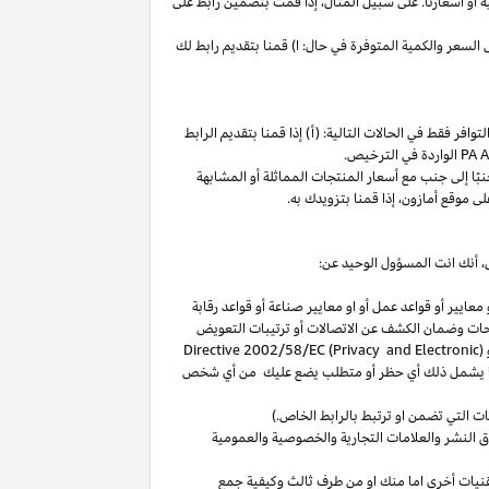
ة
أو
أسعارنا
.
على
سبيل
المثال،
إذا
قمت
بتضمين
رابط
على
لسعر والكمية المتوفرة في حال: ا) قمنا بتقديم رابط لك
فر فقط في الحالات التالية: (أ) إذا قمنا بتقديم الرابط
الواردة في الترخيص
.
بًا
إلى
جنب
مع
أسعار
المنتجات
المماثلة
أو
المشابهة
لى
موقع
أمازون،
إذا
قمنا
بتزويدك
به
.
،
أنك انت المسؤول الوحيد عن:
عايير أو قواعد عمل أو او معايير صناعة أو قواعد رقابة
حات
وضمان الكشف عن الاتصالات أو ترتيبات التعويض
(
Directive 2002/58/EC (Privacy and Electronic
بما يشمل ذلك أي حظر أو متطلب يضع عليك من أي شخص
التي تضمن او ترتبط بالرابط الخاص.)
 النشر والعلامات التجارية والخصوصية والعمومية
نيات أخرى اما منك او من طرف ثالث وكيفية جمع