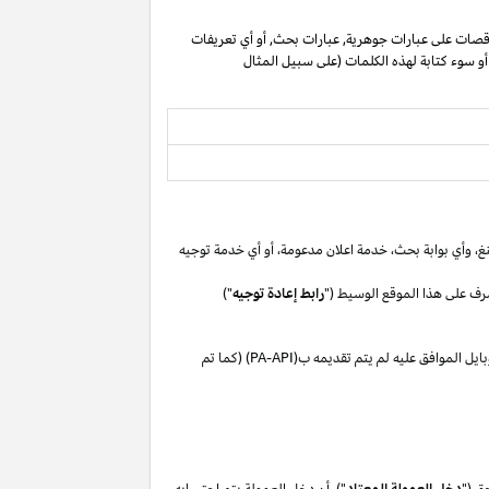
صات على عبارات جوهرية, عبارات بحث, أو أي تعريفات
 أو سوء كتابة لهذه الكلمات (على سبيل المثال
غ،
وأي بوابة
بحث،
خدمة اعلان
مدعومة،
أو
أي خدمة توجيه
رف على هذا الموقع الوسيط ("
رابط إعادة توجيه
")
بايل
الموافق
عليه لم
يتم تقديمه ب(
PA-API
) (كما تم
ق ("
دخل العمولة المعتاد
"). أن دخل العمولة يتم احتسابه