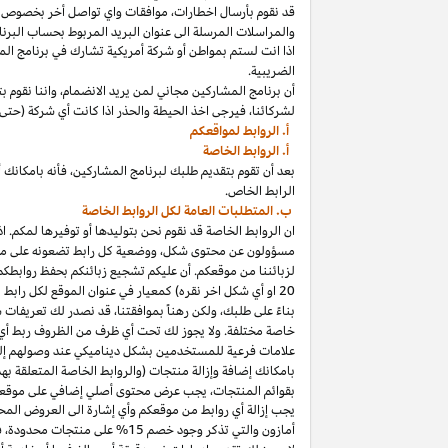
قد نقوم بأرسال
اخطارات،
موافقات واي تواصل أخر بخصوص برنا
والمراسلات المرسلة الى عنوان البريد المربوط بحساب
البرنا
اذا
انت لستم بمواطن أو شركة أمريكية تشارك في برنامج
الم
الضريبية.
أن برنامج المشاركين مجاني لمن يريد
الانضمام،
واننا
نقوم بت
لشركائنا،
فيرجى اخذ الحيطة والحذر
اذا
كانت أي شركة (حتى 
أ. الروابط لمواقعكم
أ. الروابط الخاصة
بعد أن تقوم بتقديم طلبك لبرنامج
المشاركين،
فأنه
ب
ا
مكانك
أ
الرابط الخاص.
ب. المتطلبات العامة لكل الروابط الخاصة
ان الروابط الخاصة قد نقوم نحن بتوليدها أو توفيرها لمكم.
اذ
مسؤولون عن محتوى
شكل،
ووضعية كل رابط تضعونه على
مو
لزبائننا من موقعكم. أن عليكم تشجيع زبائنكم بحفظ روابط
20
او أي شكل اخر نقره) كمعيار في عنوان الموقع لكل رابط
بناءً على طلبك، ولكن رهناً بموافقتنا، قد نصدر لك تعريفات 
خاصة مختلفة. ولا يجوز لك تحت أي ظرف من الظروف ربط أي ع
علامات فرعية للمستخدمين بشكل ديناميكي عند وصولهم إ
ب
ا
مكانك
إضافة وإزالة منتجات (والروابط الخاصة المتعلقة ب
بقوائم
المنتجات،
يجب عرض محتوى
أصلي
إضافي على موقعك
يجب إزالة أي روابط من موقعكم وأي إشارة الى العروض المحد
أمازون والتي تذكر وجود خصم
15% على منتجات
محدودة،
فيج