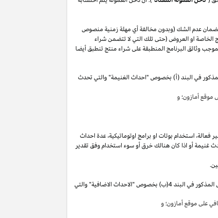
لضمان عدم الشك (وبدون مخالفة أي مهلة زمنية منصوص
 الخاصة او العروض (حتى تلك التي لا تتضمن شراء
وجب وثائق البرنامج المنطبقة على شراء منتج تنطبق أيضا
مذكور في البند (أ) بخصوص "احداث الغنيمة" والتي تحدث
موقع أمازون؛ و
ير
فعالة،
استخدام
بوتات
او برامج
اوتوماتيكية،
عدة احداث
ث غنيمة أو
اذا
كان هنالك خرق أو سوء استخدام وفق تقدير
ين.
"). سوق تقوم بكسب دخل العمولة الخاص المذكور في البند 4(ب) بخصوص "الاحداث الاضافية" والتي
ي على موقع أمازون؛ و