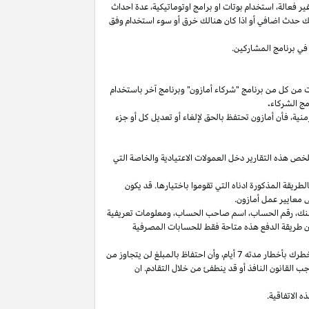
غير
فعالة،
استخدام
بوتات
او برامج
اوتوماتيكية،
عدة احداث
لك حدث اضافي أو
اذا
كان هنالك خرق أو سوء استخدام وفق
في برنامج المشاركين.
ت من كل من برنامج "شركاء أمازون" وبرنامج آخر باستخدام
مج الشركاء
.
منية،
فأن أمازون تحتفظ بالحق لإلغاء أو تعديل كل أو جزء
تلخص هذه التقارير دخل العمولات الاعتيادية والخاصة التي
ما من انتهاء الشهر الذي تم كسب العمولة فيه بالطريقة المذكورة ادناه التي تقوموا باختيارها. قد يكون
 معايير عمل أمازون.
نك،
رقم
الحساب،
اسم صاحب
الحساب،
ومعلومات تعريفية
ن
طريقة
الدفع
هذه
متاحة
فقط
للحسابات
المصرفية
طرك بأخطار مدته 7
أيام،
وأن احتفاظ بالمبلغ لن يتجاوز من
 القانون النافذ أو قد ينطفئ من خلال التقادم. ان
 الاتفاقية.