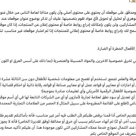
كة")
 ومدقق. على موقعك أن يحتوي على محتوى أصلي وأن يكون متاحًا لعامة الناس من خلال عنو
وهري أو تحليل أو تحويل لأيّ مواد تقوم بتضمينها. عليك أن تذكر بوضوح عنوان موقعك عند
المشاركين، ولن يكون بإمكانك إدراج روابط خاصة أو محتوى إعلان عن المنتجات، إذا كان موق
مح لك بإدراج روابط خاصة أو محتوى إعلاني للمنتجات إذا تم اعتبار موقعك غير مناسب. تشم
لأفعال الخطرة أو الضارة.
والتي تخرق خصوصية
الاخرين,
والمواد المسيئة والعنصرية (بما ذلك على أسس
العرق
او اللون 
معرفة والعلم, تجمع, تستخدم أو تفصح عن معلومات شخصية للأطفال دون سن الثالثة عشرة (ك
 أو اجازات أو معايير أو قواعد عمل أو او معايير صناعة أو قواعد رقابة ذاتية أو احكام قضائ
صوصية الأطفال الرقمية الأمريكي وأي تعليمات صادرة بموجبه)؛
أي تعديل أو سوء نطق لعلامة تجارية لأمازون أو أي من الشركات التابعة لها في أي أسم مو
 (اطلع على القائمة المطروحة على سبيل المثال لا الحصر من العلامات التجارية المحددة)
ديم الخاص أذا قمنا برفض طلبكم لأن الطلب فيه أمر غير
مناسب،
فأنه بأماكنكم تقديم ط
أخر،
أو 2) تم أنهاء حسابكم بسبب أي خرق أو مخالفة (وفق تقديرنا
الخاص)
فأنه لا يجوز
 عند اكتمال نموذج خدمة عملاء المشاركين التي تكون موجودة هنا. أن عليكم تأكيد صحة ود
تعريف عن الموقع الخاص بكم.