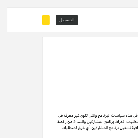
التسجيل
ة في هذه سياسات البرنامج والتي تكون غير معرفة في
من متطلبات انخراط برنامج المشاركين والبند 3 من رخصة
ن لا تنتهي ولا تنطفئ بانتهاء اتفاقية تشغيل برنامج المشاركين. لتفادي الشك وبدون الحد من غرض المادة 6 (ا) من اتفاقية تشغيل برنامج المشاركين، أي خرق لمتطلبات