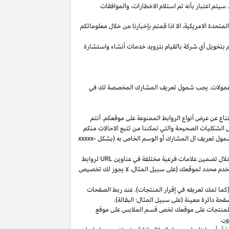
يتم اعتبار بأنه تم استلام
الاخطارات،
والموافقات
المتحدة
الامريكية،
الا
اذا
قمتم بإخبارنا من خلال معلوماتكم
م بتخويل أي شركة بالقيام بتزويد خدمات أنشاء واستشارة
 العمولات. يجب شمول تعريف المشارك المخصصة لك في
ناع عن عرض أنواع الروابط الممنوعة على موقعكم. أنتم
ل الشكليات الصحيحة والتي تمكننا من تتبع الاحالات منكم
ول تعريف ال المشارك أو الوسم الخاص به (بشكل
xxxxx-
خلال تضمين علامات فرعية مختلفة في عناوين
URL
لروابط
مستخدم محدد لموقعك (على سبيل المثال، لا يجوز لك تخصيص
كما تمك تعريفه في إقرار المنتجات). عند ربط الصفحات
فحة دائرة معينة (على سبيل المثال: البقالة).
للمنتجات على موقعك تخص قسم الملابس على موقع