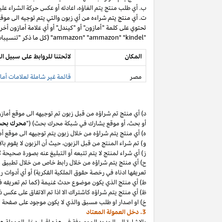
ب. أي طلب منتج يتم
الغاؤه،
اعادته أو عكس حركة الشراء عليه
ت. أي منتج يتم شراءه من أي زبون والتي يتم توجيه الى موق
تحتوي على كلمة "أمازون" أو "كيندل" أو أي علامة أمازون أخر
"ammazon" "ammazon" "kindel" (كل ما ذكر "تنسيبات مدفوعة محظورة").
المكان
لائحتنا للروابط على سبيل ال
مصر
قائمة غير شاملة لعلامات أماز
د) أي منتج تم
شراؤه
من قبل زبون تم توجيهه الى موقع أماز
أو
بحث،
أو موقع يشارك في شبكة محرك بحث) ("
محرك بح
ه) أي منتج يتم
شراؤه
من خلال زبون يتم توجيهه الى موقع أ
و) تم شراء المنتج من قبل
الزبون،
حيث
أن
الزبون لا يقوم بال
ز) أي شراء لمنتج لا يتم تتبعه أو التبليغ عنه بصورة صحيحة
ح) أي منتج يتم
شراؤه
من خلال رابط خاص من خلال تطبيق
م
تعريفها ادناه في رخصة حقوق الملكية الفكرية) أو أي أدوات 
ط) أي منتج الذي يكون موضوع حدث غنيمة (كما تم تعريفه في البند 4(أ) من إقرار د
ظ) أي منتج يتم
شراؤه
كاشتراك الا
اذا
تم الاتفاق على عكس ذ
خ) او اصدار او طلب مسبق والذي لا يكون موجود على صفحة ا
3. دخل العمولة المعتاد
بالإشارة الى الحدود الموصوفة في هذه إقرار دخل العمولة هذ