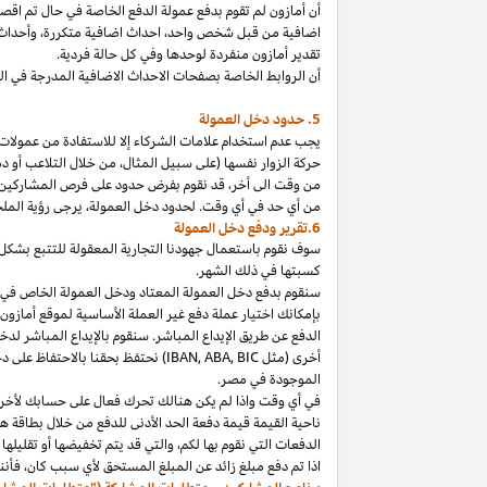
أن أمازون لم تقوم بدفع عمولة الدفع الخاصة في حال تم ا
اضافية من قبل شخص
واحد،
احداث اضافية
متكررة،
وأحداث 
تقدير أمازون منفردة لوحدها وفي كل حالة فردية.
أن الروابط الخاصة بصفحات الاحداث الاضافية المدرجة في 
5. حدود دخل العمولة
يجب عدم استخدام علامات الشركاء إلا للاستفادة من عمولات 
حركة الزوار نفسها (على سبيل المثال، من خلال التلاعب أو دم
من وقت الى
أخر،
قد نقوم بفرض حدود على فرص المشاركين
من أي حد في أي وقت. لحدود دخل
العمولة،
يرجى رؤية الملح
6.تقرير ودفع دخل العمولة
سوف نقوم باستعمال جهودنا التجارية المعقولة للتتبع بشكل
كسبتها في ذلك الشهر.
بإمكانك اختيار عملة دفع غير العملة الأساسية لموقع أمازون
الدفع عن طريق الإيداع المباشر. سنقوم بالإيداع المباشر ل
أخرى (مثل
BIC
,
ABA
,
IBAN
) نحتفظ بحقنا بالاحتفاظ على 
الموجودة
في
مصر
.
في أي وقت
واذا
لم يكن هنالك تحرك فعال على حسابك لأخر 3
ناحية القيمة قيمة دفعة الحد الأدنى للدفع من خلال بطاقة هد
الدفعات التي نقوم بها
لكم،
والتي قد يتم تخفيضها أو تقليلها 
اذا
تم دفع مبلغ زائد عن المبلغ المستحق لأي سبب
كان،
فأننا