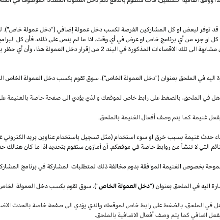
قد توفر لبعض او كل المشاركين الفرصة لكسب دخل عمولة إضافي ("دخل عمولة خاص"). 
ل كل او جزء من أي برنامج خاص او عرض في أي وقت.
اذا
ما لم ينص على
ذلك،
فأن كل البرامج
 مشابهة الى تلك الاقصاءات المذكورة في البند
2
من إقرار دخل العمولة
هذا،
وأن أي حظر بم
ة اليه في الملحق بعنوان ("دخل العمولة الخاص"). سوق تقوم بكسب دخل العمولة الخاص ال
أهل في
الملحق،
بالضغط على رابط خاص لموقعك والذي يؤدي الى صفحة خاصة بالغنيمة على 
فعل غنيمة كما يتم وصف أفعال الغنيمة بالملحق
.
قصاء حدث غنيمة بسبب خرق او سوء استخدام (مثل تسجيل باستخدام عناوين بريد الكتروني غ
ئم التي لا تنشأ من روابط خاصة في موقعكم. أن أمازون ستقوم بتحديد
اذا
ما كان هنالك حد
موحة بخصوص الغنيمة الموافقة بدوم مخالفة ذلك لمتطلبات المشاركة في برنامج المشارك
ة اليه في الملحق بعنوان ("
دخل العمولة الخاص
هل في
الملحق،
بالضغط على رابط خاص لموقعك والذي يؤدي الى صفحة خاصة بالحدث الاضاف
بفعل اضافي كما يتم وصف أفعال الاضافية بالملحق
.