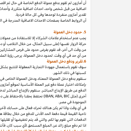
أن أمازون لم تقوم بدفع عمولة الدفع الخاصة في حال تم ا
اضافية من قبل شخص
واحد،
احداث اضافية
متكررة،
وأحداث 
تقدير أمازون منفردة لوحدها وفي كل حالة فردية.
أن الروابط الخاصة بصفحات الاحداث الاضافية المدرجة في 
5. حدود دخل العمولة
يجب عدم استخدام علامات الشركاء إلا للاستفادة من عمولات 
حركة الزوار نفسها (على سبيل المثال، من خلال التلاعب أو دم
من وقت الى
أخر،
قد نقوم بفرض حدود على فرص المشاركين
من أي حد في أي وقت. لحدود دخل
العمولة،
يرجى رؤية الملح
6.تقرير ودفع دخل العمولة
سوف نقوم باستعمال جهودنا التجارية المعقولة للتتبع بشكل
كسبتها في ذلك الشهر.
بإمكانك اختيار عملة دفع غير العملة الأساسية لموقع أمازون
الدفع عن طريق الإيداع المباشر. سنقوم بالإيداع المباشر ل
أخرى (مثل
BIC
,
ABA
,
IBAN
) نحتفظ بحقنا بالاحتفاظ على 
الموجودة
في
مصر
.
في أي وقت
واذا
لم يكن هنالك تحرك فعال على حسابك لأخر 3
ناحية القيمة قيمة دفعة الحد الأدنى للدفع من خلال بطاقة هد
الدفعات التي نقوم بها
لكم،
والتي قد يتم تخفيضها أو تقليلها 
اذا
تم دفع مبلغ زائد عن المبلغ المستحق لأي سبب
كان،
فأننا