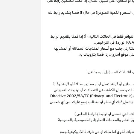
ة
أو
أسعارنا
.
على
سبيل
المثال،
إذا
قمت
بتضمين
رابط
على
لسعر والكمية المتوفرة في حال: ا) قمنا بتقديم رابط لك
فر فقط في الحالات التالية: (أ) إذا قمنا بتقديم الرابط
الواردة في الترخيص
.
بًا
إلى
جنب
مع
أسعار
المنتجات
المماثلة
أو
المشابهة
لى
موقع
أمازون،
إذا
قمنا
بتزويدك
به
.
،
أنك انت المسؤول الوحيد عن:
عايير أو قواعد عمل أو او معايير صناعة أو قواعد رقابة
حات
وضمان الكشف عن الاتصالات أو ترتيبات التعويض
(
Directive 2002/58/EC (Privacy and Electronic
بما يشمل ذلك أي حظر أو متطلب يضع عليك من أي شخص
التي تضمن او ترتبط بالرابط الخاص.)
 النشر والعلامات التجارية والخصوصية والعمومية
نيات أخرى اما منك او من طرف ثالث وكيفية جمع