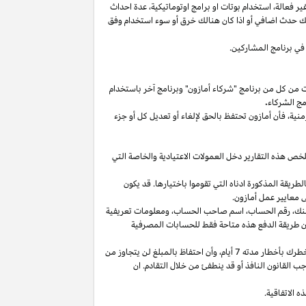
غير
فعالة،
استخدام
بوتات
او برامج
اوتوماتيكية،
عدة احداث
لك حدث اضافي أو
اذا
كان هنالك خرق أو سوء استخدام وفق
في برنامج المشاركين.
ت من كل من برنامج "شركاء أمازون" وبرنامج آخر باستخدام
مج الشركاء
.
منية،
فأن أمازون تحتفظ بالحق لإلغاء أو تعديل كل أو جزء
تلخص هذه التقارير دخل العمولات الاعتيادية والخاصة التي
ما من انتهاء الشهر الذي تم كسب العمولة فيه بالطريقة المذكورة ادناه التي تقوموا باختيارها. قد يكون
 معايير عمل أمازون.
نك،
رقم
الحساب،
اسم صاحب
الحساب،
ومعلومات تعريفية
ن
طريقة
الدفع
هذه
متاحة
فقط
للحسابات
المصرفية
طرك بأخطار مدته 7
أيام،
وأن احتفاظ بالمبلغ لن يتجاوز من
 القانون النافذ أو قد ينطفئ من خلال التقادم. ان
 الاتفاقية.