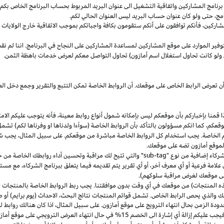
مج المشاركين واتفاقية التشغيل الى عنوان البريد المربوط بحساب البرنامج الخاص بكم. س
مج،
حتى ولو كان عنوان حساب البريد ليس العنوان الحالي لكم.
شاركين،
فأنكم توافقون على أنكم ستقومون بكافة واجباتكم بموجب الاتفاقية
خارج
الولايات 
وفير الموارد على موقع المشاركين لمساعدة المشاركين على النجاح في البرنامج. اننا لم نق
ولو كانت تحاول استغلال اسم أمازون) تحاول التواصل معكم لعرض خدمات باهظة الثمن.
ن تعرض الرابط الخاص على موقعك. أن الروابط الخاصة تمكن التتبع والتقرير وجمع دخل
ا
قمنا بإخباركم بأن موقعكم ليس بإمكانه شمول أنواع روابط
معينة،
فأنه يتوجب عليكم الامت
قعكم،
كما انكم مسؤولون بالتأكد بأن الروابط الخاصة (سوآءا ولدناها او وفرناها لكم) تشم
كم الخاصة. يجب استخدام كل الروابط الخاصة مباشرة من موقعكم. على سبيل
المثال،
يجب شم
 لموقع أمازون تضه على موقعك.
شركاء إضافية من نوع "
sub-tag
" والتي تتيح لك مراقبة وتحسين أداء روابطك الخاصة من 
لامة فرعية أو أي معرف آخر، أو أي تقرير يتم تقديمه فيما يتعلق ببرنامج الشركاء، مع 
لى موقعك لغرض مراقبة سلوكهم).
هذه المنتجات) من موقعك في أي وقت بدون موافقتنا. يجب ربط الروابط الخاصة بالمنتجات (
 والذي يحص الرابط الخاص. تشمل قوائم المنتجات نتائج
البحث،
الاحداث (يوم برايم) أو ص
ودة الزمن بحال انتهاء الترويج على موقع أمازون. على سبيل
المثال،
اذا
كان هنالك روابط 
ب عليكم إزالة أي إشارة الى الخصم 15% في حال انتهاء العرض الترويجي على موقع أمازون.