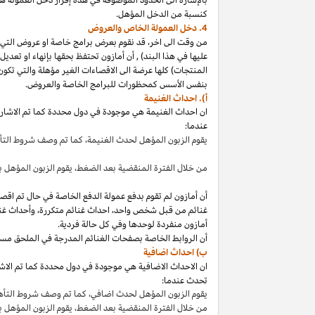
كنسبة من الدخل المؤهل.
4. دخل العمولة الخاص والعروض
من وقت الى
اخر،
قد نقوم بعرض برامج خاصة او عروض التي 
عليها في هذا
البند
)
,
أن أمازون تحتفظ بحقها بإنهاء او تعدي
المنتجات) كلها عرضة الى الاقصاءات
الغير مؤهلة
والتي تكون
بنفس الأسس كمحظورات للبرامج الخاصة والعروض.
أ). احداث الغنيمة
ان احداث الغنيمة هي موجودة في دول محددة كما تم الاشار
عندما:
يقوم الزبون المؤهل لحدث
الغنيمة،
كما تم وصف شروط الت
من خلال الفترة المنقضية بعد
الضغط،
يقوم الزبون المؤهل ب
أن أمازون لم تقوم بدفع عمولة الدفع الخاصة في حال تم ا
غنائم من قبل شخص
واحد،
احداث غنائم
متكررة،
وأحداث غنا
أمازون منفردة لوحدها وفي كل حالة فردية.
أن الروابط الخاصة بصفحات الغنائم المدرجة في الملحق مس
ب) احداث اضافية
ان الاحداث الاضافية هي موجودة في دول محددة كما تم الاشار
تحدث عندما:
يقوم الزبون المؤهل لحدث
اضافي،
كما تم وصف شروط التأ
من خلال الفترة المنقضية بعد
الضغط،
يقوم الزبون المؤهل 