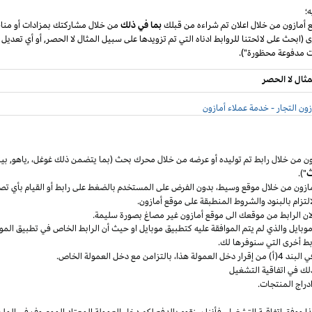
؛
ع أمازون من خلال اعلان تم شراءه من قبلك
بما في ذلك
من خلال مشاركتك بمزادات أو مناق
ى (ابحث على لائحتنا للروابط ادناه التي تم تزويدها على سبيل المثال لا الحصر, أو أي تعديل
مثال لا الحصر
ون التجار - خدمة عملاء أمازون
ون من خلال رابط تم توليده أو عرضه من خلال محرك بحث (بما يتضمن ذلك
غوغل
،
,ياهو,
بين
ث
").
مازون من خلال موقع
وسيط،
بدون الفرض على المستخدم بالضغط على رابط أو القيام بأي تص
التزام بالبنود
والشروط المنطبقة
على موقع أمازون.
 لان الرابط من موقعك الى موقع أمازون غير مصاغ بصورة سليمة.
وبايل
والذي لم يتم الموافقة عليه كتطبيق
موبايل
او حيث
أن
الرابط الخاص في تطبيق
المو
ربط أخرى التي سنوفرها لك.
خل العمولة
هذا،
بالتزامن مع دخل العمولة الخاص.
لك في اتفاقية التشغيل
دراج المنتجات.
ا ووفق اتفاقية
التشغيل،
فأننا سنقوم بالدفع لكم دخل العمولة المعتاد الموصوف في الملح