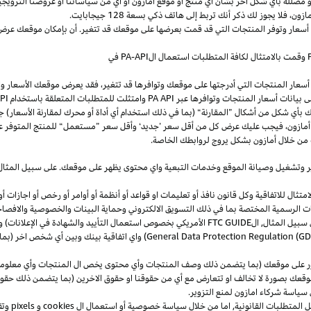
و
مضللة
بأي
شكل
آخر
بشأن
أي
منتج
أو
موقع
أمازون
أو
أي
من
سياساتنا
أو
عروضنا
الترويجي
مازون،
فلا
يجوز
لك
ذكر
أنك
تربط
إلى
هاتف
ذكي
بسعة
128
جيجابايت
.
 أسعار وتوفر المنتجات التي قد قمت بعرضها على موقعك قد تتغير. أن بإمكان موقعك عرض ا
وقمت بالامتثال لكافة المتطلبات استعمال
ال
-API
PA
في
سعار المنتجات التي أدرجتها على موقعك وتوافرها قد تتغير، فقد يعرض موقعك الأسعار والتوا
ى بيانات أسعار المنتجات وتوافرها عبر
PA API
وامتثلت للمتطلبات المتعلقة باستخدام
PA API
ك
بأي
شكل
من
أشكال
”
المقارنة
“
(
بما
في
ذلك
استخدام
أي
أداة
أو
محرك
لمقارنة
الأسعار
)
جن
أمازون،
فيجب
عليك
عرض
كل
من
أقل
سعر
’
جديد
‘
وأقل
سعر
”
مستعمل
“
للمنتج
المتوفر
ع
من خلال أمازون بشكل يروج لروابطك الخاصة.
ر
وتشغيل
وصيانة الموقع وخدمات التبعية واي محتوى يظهر على موقعك. على سبيل
المثال
ال للاتفاقية وكل قانون نافذ أو تعليمات او قواعد أو أنظمة أو أوامر أو رخص أو اجازات أو م
جهات الرسمية المختصة بما في ذلك التسويق الالكتروني وحماية البينات والخصوصية
والافصا
 سبيل المثال, ال
FTC GUIDE
الأمريكي بخصوص استعمال التأييد والشهادة في الإعلانات) و 
General Data Protection Regulation (G
) واي اتفاقية بينك وبين أي شخص اخر (
ر على موقعك (بما يتضمن ذلك وصف المنتجات وأي محتوى يخص ال المنتجات وأي معلومات 
عك بصورة لا تخالف او تتعارض مع أي من حقوقنا او حقوق الاخرين (بما يتضمن ذلك حقوق
ى سياسة شركاء امازون لمنع التزوير.
ل المتطلبات القانونية, اما من خلال سياسة خصوصية أو استعمال ال
cookies
و
pixels
و
تق