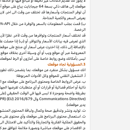
لا
يجوز
لك
تقديم
ادعاءات
غير
دقيقة
أو
مبالغ
فيها
أو
خادعة
أ
موقعك
إلى
هاتف
ذكي
بسعة
64
جيجابايت
يباع
على
موقع
أ
أن توفر المنتجات وأسعارها قد تختلف من وقت الى اخر. لان
يعرض السعر والكمية المتاحة.
ب) قمت بجلب المعلومات بالسعر والوفرة من خلال
PA-API
الرخصة.
قد تختلف أسعار المنتجات وتوافرها من وقت لآخر. نظرًا لأن أ
الذي تعرض فيه بيانات الأسعار والتوافر، أو (ب) إذا حصلت عل
بالإضافة
إلى
ذلك،
إذا
اخترت
عرض
أسعار
أي
منتج
على
موقع
المعروضة
عبر
أي
موقع
ويب
أو
أي
وسيلة
أخرى
بخلاف
موقع
ليس
بأمكانك
وضع روابط خاصة على أمازون أو الرط لموقعك 
3.المسؤولية تجاه موقعك
انك
مسؤول بشكل منفرد عن
موقعك،
بما يتضمن ذلك تطوي
أ. التشغيل التقني للموقع وكل الأدوات المربوطة؛
ب. عرض الروابط الخاصة ومحتوى البرنامج على موقعك مع الامتث
ذاتية أو احكام قضائية أو قرارات أو أي متطلبات تفرضها ال
بطريقة واضحة وموجزة لا لبس فيها في الوقت الحقيقي
(على
) وال
Communications Directive
DPR) (EU) 2016/679
يدير موقعك).
ت. توليد ونشر وتدقيق صحة وكمال ولباقة المحتوى المنشو
ث. استعمال محتوى البرنامج على موقعك وأي محتوى على موق
والحقوق الملكية الفكرية والتجارية) والتأكيد على الامتثال ال
ج. الافصاح على موقعك مباشرة وبصورة ملائمة تتوافق مع ك