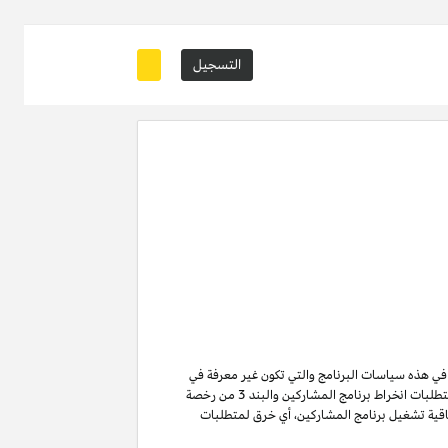
التسجيل
ة في هذه سياسات البرنامج والتي تكون غير معرفة في
من متطلبات انخراط برنامج المشاركين والبند 3 من رخصة
ن لا تنتهي ولا تنطفئ بانتهاء اتفاقية تشغيل برنامج المشاركين. لتفادي الشك وبدون الحد من غرض المادة 6 (ا) من اتفاقية تشغيل برنامج المشاركين، أي خرق لمتطلبات