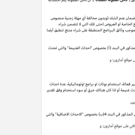
لضمان عدم الشك (وبدون مخالفة أي مهلة زمنية منصوص
 الخاصة او العروض (حتى تلك التي لا تتضمن شراء
وجب وثائق البرنامج المنطبقة على شراء منتج تنطبق أيضا
مذكور في البند (أ) بخصوص "احداث الغنيمة" والتي تحدث
موقع أمازون؛ و
ير
فعالة،
استخدام
بوتات
او برامج
اوتوماتيكية،
عدة احداث
ث غنيمة أو
اذا
كان هنالك خرق أو سوء استخدام وفق تقدير
ين.
"). سوق تقوم بكسب دخل العمولة الخاص المذكور في البند 4(ب) بخصوص "الاحداث الاضافية" والتي
ي على موقع أمازون؛ و