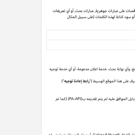
صات على عبارات جوهرية, عبارات بحث, أو أي تعريفات
 أو سوء كتابة لهذه الكلمات (على سبيل المثال
غ،
وأي بوابة
بحث،
خدمة اعلان
مدعومة،
أو
أي خدمة توجيه
رف على هذا الموقع الوسيط ("
رابط إعادة توجيه
")
بايل
الموافق
عليه لم
يتم تقديمه ب(
PA-API
) (كما تم
ق ("
دخل العمولة المعتاد
"). أن دخل العمولة يتم احتسابه