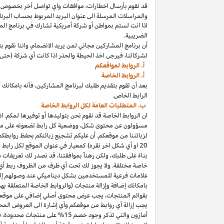
قد نقوم بأرسال
اخطارات،
موافقات واي تواصل أخر بخصوص برنا
والمراسلات المرسلة الى عنوان البريد المربوط بحساب
البرنا
اذا
انت لستم بمواطن أو شركة أمريكية تشارك في برنامج
الم
الضريبية.
أن برنامج المشاركين مجاني لمن يريد
الانضمام،
واننا
نقوم بت
لشركائنا،
فيرجى اخذ الحيطة والحذر
اذا
كانت أي شركة (حتى 
أ. الروابط لمواقعكم
أ. الروابط الخاصة
بعد أن تقوم بتقديم طلبك لبرنامج
المشاركين،
فأنه
ب
ا
مكانك
أ
الرابط الخاص.
ب. المتطلبات العامة لكل الروابط الخاصة
ان الروابط الخاصة قد نقوم نحن بتوليدها أو توفيرها لمكم.
اذ
مسؤولون عن محتوى
شكل،
ووضعية كل رابط تضعونه على
مو
لزبائننا من موقعكم. أن عليكم تشجيع زبائنكم بحفظ روابط
20
او أي شكل اخر نقره) كمعيار في عنوان الموقع لكل رابط
بناءً على طلبك، ولكن رهناً بموافقتنا، قد نصدر لك تعريفات 
خاصة مختلفة. ولا يجوز لك تحت أي ظرف من الظروف ربط أي ع
علامات فرعية للمستخدمين بشكل ديناميكي عند وصولهم إ
ب
ا
مكانك
إضافة وإزالة منتجات (والروابط الخاصة المتعلقة ب
بقوائم
المنتجات،
يجب عرض محتوى
أصلي
إضافي على موقعك
يجب إزالة أي روابط من موقعكم وأي إشارة الى العروض المحد
أمازون والتي تذكر وجود خصم
15% على منتجات
محدودة،
فيج