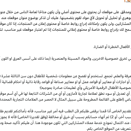
كة")
 ومدقق. على موقعك أن يحتوي على محتوى أصلي وأن يكون متاحًا لعامة الناس من خلال عنو
وهري أو تحليل أو تحويل لأيّ مواد تقوم بتضمينها. عليك أن تذكر بوضوح عنوان موقعك عند
المشاركين، ولن يكون بإمكانك إدراج روابط خاصة أو محتوى إعلان عن المنتجات، إذا كان موق
مح لك بإدراج روابط خاصة أو محتوى إعلاني للمنتجات إذا تم اعتبار موقعك غير مناسب. تشم
لأفعال الخطرة أو الضارة.
والتي تخرق خصوصية
الاخرين,
والمواد المسيئة والعنصرية (بما ذلك على أسس
العرق
او اللون 
معرفة والعلم, تجمع, تستخدم أو تفصح عن معلومات شخصية للأطفال دون سن الثالثة عشرة (ك
 أو اجازات أو معايير أو قواعد عمل أو او معايير صناعة أو قواعد رقابة ذاتية أو احكام قضائ
صوصية الأطفال الرقمية الأمريكي وأي تعليمات صادرة بموجبه)؛
أي تعديل أو سوء نطق لعلامة تجارية لأمازون أو أي من الشركات التابعة لها في أي أسم مو
 (اطلع على القائمة المطروحة على سبيل المثال لا الحصر من العلامات التجارية المحددة)
ديم الخاص أذا قمنا برفض طلبكم لأن الطلب فيه أمر غير
مناسب،
فأنه بأماكنكم تقديم ط
أخر،
أو 2) تم أنهاء حسابكم بسبب أي خرق أو مخالفة (وفق تقديرنا
الخاص)
فأنه لا يجوز
 عند اكتمال نموذج خدمة عملاء المشاركين التي تكون موجودة هنا. أن عليكم تأكيد صحة ود
تعريف عن الموقع الخاص بكم.