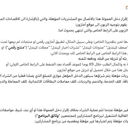
)
،
والتي (بالإشارة الى الاقصاءات ال
قوم بتوجيه الزبون الى موقع أمازون؛
لزبون على الرابط الخاص والتي تنتهي بحدوث اما:
ها نحن بتقديرنا
الخاص؛
وعلى سبيل المثال
،
تطبيق أمازون رقمي او منتجات تم بيعها تحت
"صحف
كينديل
" "مدونات
كيندل
" "نشرات اخبار
كيندل
" "مجلات
كيندل
" ("
منتج رقمي
")؛ او
هذا الرابط الخاص غير الرابط الخاص لك
،
ويحدث الاتي:
 بعد الضغط على الرابط الخاص الاولي؛ أو
ثل هذا من خلال تحميل أو تنزيل من موقع أمازون
يات مؤهلة يتم
شراؤها
سيكون الدخل المؤهل موازي للمبلغ الذي يصلنا فعليا من الشراء ا
فة
،
كلف الخدمة
،
والذمم
،
والرديات
،
كلف معاملات البطاقات الائتمانية
،
كلف المعاملة والدي
 مؤهلة عندما تتم عملية الشراء بخلاف إقرار دخل العمولة هذا او أي بند
،
شرط
،
مواصفات
فاقية التشغيل لبرنامج المشاركين (مجتمعين "
وثائق البرنامج
").
يات مؤهلة يتم اعتبارها غير مؤهلة ومقصيه من برنامج المشاركين: