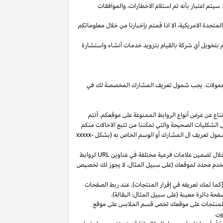
يتم اعتبار بأنه تم استلام
الاخطارات،
والموافقات
المتحدة
الامريكية،
الا
اذا
قمتم بإخبارنا من خلال معلوماتكم
م بتخويل أي شركة بالقيام بتزويد خدمات أنشاء واستشارة
 العمولات. يجب شمول تعريف المشارك المخصصة لك في
ناع عن عرض أنواع الروابط الممنوعة على موقعكم. أنتم
ل الشكليات الصحيحة والتي تمكننا من تتبع الاحالات منكم
ول تعريف ال المشارك أو الوسم الخاص به (بشكل
xxxxx-
خلال تضمين علامات فرعية مختلفة في عناوين
URL
لروابط
مستخدم محدد لموقعك (على سبيل المثال، لا يجوز لك تخصيص
كما تمك تعريفه في إقرار المنتجات). عند ربط الصفحات
فحة دائرة معينة (على سبيل المثال: البقالة).
للمنتجات على موقعك تخص قسم الملابس على موقع