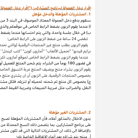
إقرار دخل العمولة لبرنامج المشاركين ("إقرار دخل العمولة"
1. المشتريات المؤهلة والدخل مؤهل
سنقوم بدفع دخل العمولة المعتاد الموصوف في البند 3 من إقرار دخل العمولة هذا بالاتصال مع المشتريات المؤهلة
ا) عندما يقوم الزبون بضغط الرابط الخاص في موقعكم والذي ي
ب) في خلال جلسة واحدة
،
والتي يتم احتسابها عندما يضغط ا
تنقضي 24 ساعة من ضغط الزبون على الرابط الخاص؛
يقوم الزبون بطلب منتج غير المنتجات الرقمية (والتي نحدد
برايم فيديو" "تحميل الألعاب" "أمازون كوين" "كتب
كيندل
" 
عندما يقوم الزبون بضغط الرابط الخاص لموقع أمازون
،
لكن 
في غضون
180 يوماً من الشراء، يتم شحن المنتج للعميل أو بثه أو تنزيله من قبله، ودفعه لثمنه
يقوم الزبون بشراء منتج ويضيف المنتج عربة التسوق الخاصة به واكمال الطلب خلال 89 يوما كموعد أقصاه
بخصوص المنتجات الرقمية
،
على الزبون أن ان يشتري منتج م
ج) بخصوص كل منتج تم شحنه
،
تحميله أو تنزيله
،
فلكل مشتر
النقل
،
والضرائب مثل ضريبة المبيعات وضريبة القيمة المضا
2. المشتريات
الغير مؤهلة
بدون الاخلال بالمذكور أعلاه
،
فأن المشتريات المؤهلة تصبح غير
على برنامج
المشاركين،
بما بتضمن ذلك النسخ المحدثة من ات
بالإضافة الى ذلك
،
ان المشتريات التالية التي قد تكون مشتر
أ. منتج يتم
شراؤه
بعد أنهاء الاتفاقية الخاصة بك؛