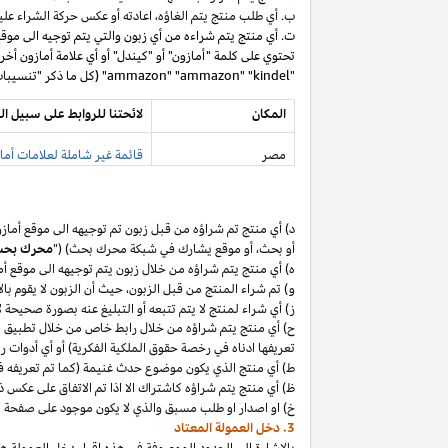
ب. أي طلب منتج يتم
الغاؤه،
اعادته أو عكس حركة الشراء عليه
ت. أي منتج يتم شراءه من أي زبون والتي يتم توجيه الى موق
تحتوي على كلمة "أمازون" أو "كيندل" أو أي علامة أمازون أخر
"ammazon" "ammazon" "kindel" (كل ما ذكر "تنسيبات مدفوعة محظورة").
المكان
لائحتنا للروابط على سبيل ال
مصر
قائمة غير شاملة لعلامات أماز
د) أي منتج تم
شراؤه
من قبل زبون تم توجيهه الى موقع أماز
أو
بحث،
أو موقع يشارك في شبكة محرك بحث) ("
محرك بح
ه) أي منتج يتم
شراؤه
من خلال زبون يتم توجيهه الى موقع أ
و) تم شراء المنتج من قبل
الزبون،
حيث
أن
الزبون لا يقوم بال
ز) أي شراء لمنتج لا يتم تتبعه أو التبليغ عنه بصورة صحيحة
ح) أي منتج يتم
شراؤه
من خلال رابط خاص من خلال تطبيق
م
تعريفها ادناه في رخصة حقوق الملكية الفكرية) أو أي أدوات 
ط) أي منتج الذي يكون موضوع حدث غنيمة (كما تم تعريفه في البند 4(أ) من إقرار د
ظ) أي منتج يتم
شراؤه
كاشتراك الا
اذا
تم الاتفاق على عكس ذ
خ) او اصدار او طلب مسبق والذي لا يكون موجود على صفحة ا
3. دخل العمولة المعتاد
بالإشارة الى الحدود الموصوفة في هذه إقرار دخل العمولة هذ