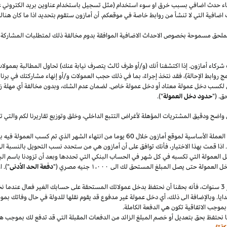
قصاء حدث اضافي بسبب خرق او سوء استخدام (مثل تسجيل باستخدام عناوين بريد الكتروني 
اضافية التي لا تنشأ من روابط خاصة في موقعكم. أن أمازون ستقوم بتحديد
اذا
ما كان هنا
الملحق مسموحة بخصوص الاحداث الاضافية الموافقة بدوم مخالفة ذلك لمتطلبات المشاركة 
شركاء أمازون. إذا اكتشفنا أنك (و/أو طرف ثالث يتصرف نيابة عنك) تحاول المطالبة بعمولا
ج روابط الإحالة)، فقد نتخذ إجراءً، بما في ذلك حجب العمولات و/أو إنهاء مشاركتك في برنا
 لكسب دخل عمولة معتاد أو دخل عمولة خاص. لضمان عدم
الشك،
وبدون مخالفة أي مهلة
ز
ق. ("
حدود دخل العمولة
").
 واضح ودقيق المشتريات المؤهلة لأغراض التتبع
الداخلي،
وخلق وتوزيع تقاريرنا لكم والتي 
سنقوم بدفع دخل العمولة المعتاد ودخل العمولة الخاص في العملة الأساسية لموقع أمازون خلال 60 يو
.
اذا
قمت بهذا
الاختيار،
فأنك توافق على أن أمازون هي من ستحدد نسب التحويل بالنسبة الى
دخل العمولة التي تكسبه في كل شهر في الحساب البنكي التي تحددها وبعد أن تزودنا باسم
الب
دخل العمولة حتى يصل المبلغ المستحق لك الى
١٬٠٠٠
جنيه
مصري
("
دفعة الحد الأدنى
")
.
ا
سنوات،
فأنه بحقنا أن نحتفظ بدخل عمولاتك المستحقة على حسابك
الغير فعال
عندما نخ
ايا. وبالإضافة الى
ذلك،
أي دخل عمولة غير مدفوع قد يقوم نقلها للدولة في حال وفاتك بموجب
بموجب الاتفاقية تكون هي الدفعة الكاملة.
 نحتفظ بحق بتعديل أو خصم المبلغ الزائد من الدفعات المقبلة التي قد تدفع لك بموجب هذه