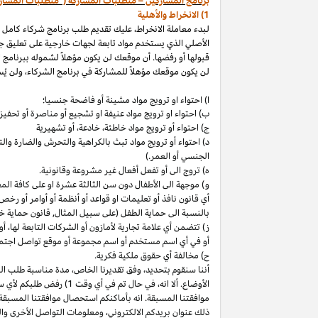
برنامج المشاركين – متطلبات المشاركة ("متطلبات المشار
1) الانخراط والأهلية
لبدء معاملة الانخراط، عليك تقديم طلب برنامج شركاء كامل
الأصلي الذي يستخدم مواد تابعة لجهات خارجية على تعليق ج
قبولها أو رفضها. أن موقعك لن يكون مؤهلاً لشموله ببرنامج 
لن يكون موقعك مؤهلاً للمشاركة في برنامج الشركاء، ولن يُس
ا) احتواء او ترويج مواد مشينة أو فاضحة جنسيا؛
ب)
احتواء
او
ترويج مواد
عنيفة او تشجيع أو مناصرة أو تحفيز ا
ج) احتواء أو ترويج مواد
خاطئة،
خادعة،
أو تشهيرية
د) احتواء أو ترويج مواد تبث بالكراهية والتحرش والضارة 
الجنسي أو العمر.)
ه) تروج الى أو تفعل أفعال غير مشروعة وقانونية.
و) موجهة الى الأطفال دون سن الثالثة عشرة او على كافة ال
أي قانون نافذ أو تعليمات او قواعد أو أنظمة أو أوامر أو رخص
بالنسبة الى حماية الطفل (على سبيل المثال, قانون حماية خ
ز) تتضمن أي علامة تجارية لأمازون أو الشركات التابعة
لها،
أو 
أو في أي اسم
مستخدم أو اسم مجموعة أو موقع تواصل اجتماعي
ح) مخالفة أي حقوق ملكية فكرية.
أننا سنقوم
بتحديد،
وفق تقديرنا
الخاص،
مدة مناسبة طلب التق
الأوضاع. ألا
انه،
في حال تم في أي وقت 1) رفض طلبكم لأي سبب
موافقتنا المسبقة. انه بأماكنكم استحصال موافقتنا المسبقة
ذلك عنوان بريدكم
الالكتروني،
ومعلومات التواصل الأخرى وال