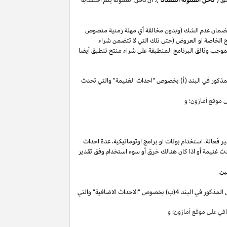
لضمان عدم الشك (وبدون مخالفة أي مهلة زمنية منصوص
 الخاصة او العروض (حتى تلك التي لا تتضمن شراء
وجب وثائق البرنامج المنطبقة على شراء منتج تنطبق أيضا
مذكور في البند (أ) بخصوص "احداث الغنيمة" والتي تحدث
موقع أمازون؛ و
ير
فعالة،
استخدام
بوتات
او برامج
اوتوماتيكية،
عدة احداث
ث غنيمة أو
اذا
كان هنالك خرق أو سوء استخدام وفق تقدير
ين.
"). سوق تقوم بكسب دخل العمولة الخاص المذكور في البند 4(ب) بخصوص "الاحداث الاضافية" والتي
ي على موقع أمازون؛ و