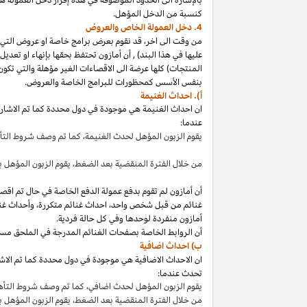
كنسبة من الدخل المؤهل.
4. دخل العمولة الخاص والعروض
من وقت الى
اخر،
قد نقوم بعرض برامج خاصة او عروض التي 
عليها في هذا
البند
)
,
أن أمازون تحتفظ بحقها بإنهاء او تعدي
المنتجات) كلها عرضة الى الاقصاءات
الغير مؤهلة
والتي تكون
بنفس الأسس كمحظورات للبرامج الخاصة والعروض.
أ). احداث الغنيمة
ان احداث الغنيمة هي موجودة في دول محددة كما تم الاشار
عندما:
يقوم الزبون المؤهل لحدث
الغنيمة،
كما تم وصف شروط الت
من خلال الفترة المنقضية بعد
الضغط،
يقوم الزبون المؤهل ب
أن أمازون لم تقوم بدفع عمولة الدفع الخاصة في حال تم ا
غنائم من قبل شخص
واحد،
احداث غنائم
متكررة،
وأحداث غنا
أمازون منفردة لوحدها وفي كل حالة فردية.
أن الروابط الخاصة بصفحات الغنائم المدرجة في الملحق مس
ب) احداث اضافية
ان الاحداث الاضافية هي موجودة في دول محددة كما تم الاشار
تحدث عندما:
يقوم الزبون المؤهل لحدث
اضافي،
كما تم وصف شروط التأ
من خلال الفترة المنقضية بعد
الضغط،
يقوم الزبون المؤهل 