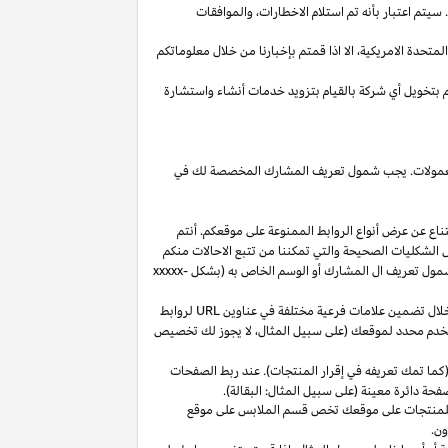
يتم اعتبار بأنه تم استلام
الاخطارات،
والموافقات
المتحدة
الامريكية،
الا
اذا
قمتم بإخبارنا من خلال معلوماتكم
م بتخويل أي شركة بالقيام بتزويد خدمات أنشاء واستشارة
 العمولات. يجب شمول تعريف المشارك المخصصة لك في
ناع عن عرض أنواع الروابط الممنوعة على موقعكم. أنتم
ل الشكليات الصحيحة والتي تمكننا من تتبع الاحالات منكم
ول تعريف ال المشارك أو الوسم الخاص به (بشكل
xxxxx-
خلال تضمين علامات فرعية مختلفة في عناوين
URL
لروابط
مستخدم محدد لموقعك (على سبيل المثال، لا يجوز لك تخصيص
كما تمك تعريفه في إقرار المنتجات). عند ربط الصفحات
فحة دائرة معينة (على سبيل المثال: البقالة).
للمنتجات على موقعك تخص قسم الملابس على موقع