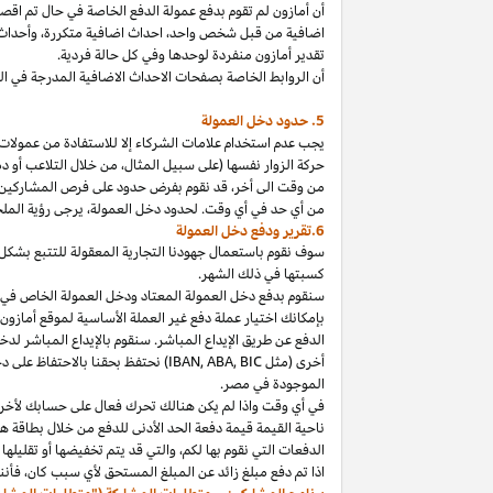
أن أمازون لم تقوم بدفع عمولة الدفع الخاصة في حال تم ا
اضافية من قبل شخص
واحد،
احداث اضافية
متكررة،
وأحداث 
تقدير أمازون منفردة لوحدها وفي كل حالة فردية.
أن الروابط الخاصة بصفحات الاحداث الاضافية المدرجة في 
5. حدود دخل العمولة
يجب عدم استخدام علامات الشركاء إلا للاستفادة من عمولات 
حركة الزوار نفسها (على سبيل المثال، من خلال التلاعب أو دم
من وقت الى
أخر،
قد نقوم بفرض حدود على فرص المشاركين
من أي حد في أي وقت. لحدود دخل
العمولة،
يرجى رؤية الملح
6.تقرير ودفع دخل العمولة
سوف نقوم باستعمال جهودنا التجارية المعقولة للتتبع بشكل
كسبتها في ذلك الشهر.
بإمكانك اختيار عملة دفع غير العملة الأساسية لموقع أمازون
الدفع عن طريق الإيداع المباشر. سنقوم بالإيداع المباشر ل
أخرى (مثل
BIC
,
ABA
,
IBAN
) نحتفظ بحقنا بالاحتفاظ على 
الموجودة
في
مصر
.
في أي وقت
واذا
لم يكن هنالك تحرك فعال على حسابك لأخر 3
ناحية القيمة قيمة دفعة الحد الأدنى للدفع من خلال بطاقة هد
الدفعات التي نقوم بها
لكم،
والتي قد يتم تخفيضها أو تقليلها 
اذا
تم دفع مبلغ زائد عن المبلغ المستحق لأي سبب
كان،
فأننا