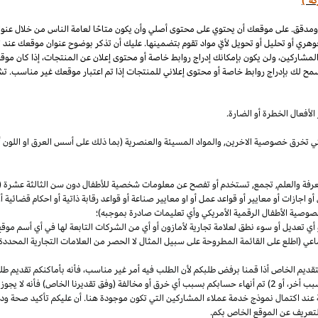
كة")
 ومدقق. على موقعك أن يحتوي على محتوى أصلي وأن يكون متاحًا لعامة الناس من خلال عنو
وهري أو تحليل أو تحويل لأيّ مواد تقوم بتضمينها. عليك أن تذكر بوضوح عنوان موقعك عند
المشاركين، ولن يكون بإمكانك إدراج روابط خاصة أو محتوى إعلان عن المنتجات، إذا كان موق
مح لك بإدراج روابط خاصة أو محتوى إعلاني للمنتجات إذا تم اعتبار موقعك غير مناسب. تشم
لأفعال الخطرة أو الضارة.
والتي تخرق خصوصية
الاخرين,
والمواد المسيئة والعنصرية (بما ذلك على أسس
العرق
او اللون 
معرفة والعلم, تجمع, تستخدم أو تفصح عن معلومات شخصية للأطفال دون سن الثالثة عشرة (ك
 أو اجازات أو معايير أو قواعد عمل أو او معايير صناعة أو قواعد رقابة ذاتية أو احكام قضائ
صوصية الأطفال الرقمية الأمريكي وأي تعليمات صادرة بموجبه)؛
أي تعديل أو سوء نطق لعلامة تجارية لأمازون أو أي من الشركات التابعة لها في أي أسم مو
 (اطلع على القائمة المطروحة على سبيل المثال لا الحصر من العلامات التجارية المحددة)
ديم الخاص أذا قمنا برفض طلبكم لأن الطلب فيه أمر غير
مناسب،
فأنه بأماكنكم تقديم ط
أخر،
أو 2) تم أنهاء حسابكم بسبب أي خرق أو مخالفة (وفق تقديرنا
الخاص)
فأنه لا يجوز
 عند اكتمال نموذج خدمة عملاء المشاركين التي تكون موجودة هنا. أن عليكم تأكيد صحة ود
تعريف عن الموقع الخاص بكم.