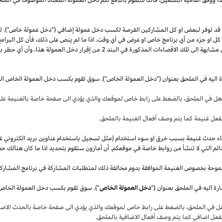
قد توفر لبعض او كل المشاركين الفرصة لكسب دخل عمولة إضافي ("دخل عمولة خاص"). 
ل كل او جزء من أي برنامج خاص او عرض في أي وقت.
اذا
ما لم ينص على
ذلك،
فأن كل البرامج
 مشابهة الى تلك الاقصاءات المذكورة في البند
2
من إقرار دخل العمولة
هذا،
وأن أي حظر بم
ة اليه في الملحق بعنوان ("دخل العمولة الخاص"). سوق تقوم بكسب دخل العمولة الخاص ال
أهل في
الملحق،
بالضغط على رابط خاص لموقعك والذي يؤدي الى صفحة خاصة بالغنيمة على 
فعل غنيمة كما يتم وصف أفعال الغنيمة بالملحق
.
قصاء حدث غنيمة بسبب خرق او سوء استخدام (مثل تسجيل باستخدام عناوين بريد الكتروني غ
ئم التي لا تنشأ من روابط خاصة في موقعكم. أن أمازون ستقوم بتحديد
اذا
ما كان هنالك حد
موحة بخصوص الغنيمة الموافقة بدوم مخالفة ذلك لمتطلبات المشاركة في برنامج المشارك
ة اليه في الملحق بعنوان ("
دخل العمولة الخاص
هل في
الملحق،
بالضغط على رابط خاص لموقعك والذي يؤدي الى صفحة خاصة بالحدث الاضاف
بفعل اضافي كما يتم وصف أفعال الاضافية بالملحق
.