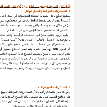
إقرار دخل العمولة لبرنامج المشاركين ("إقرار دخل العمولة"
1. المشتريات المؤهلة والدخل مؤهل
سنقوم بدفع دخل العمولة المعتاد الموصوف في البند 3 من إقرار دخل العمولة هذا بالاتصال مع المشتريات المؤهلة
ا) عندما يقوم الزبون بضغط الرابط الخاص في موقعكم والذي ي
ب) في خلال جلسة واحدة
،
والتي يتم احتسابها عندما يضغط ا
تنقضي 24 ساعة من ضغط الزبون على الرابط الخاص؛
يقوم الزبون بطلب منتج غير المنتجات الرقمية (والتي نحدد
برايم فيديو" "تحميل الألعاب" "أمازون كوين" "كتب
كيندل
" 
عندما يقوم الزبون بضغط الرابط الخاص لموقع أمازون
،
لكن 
في غضون
180 يوماً من الشراء، يتم شحن المنتج للعميل أو بثه أو تنزيله من قبله، ودفعه لثمنه
يقوم الزبون بشراء منتج ويضيف المنتج عربة التسوق الخاصة به واكمال الطلب خلال 89 يوما كموعد أقصاه
بخصوص المنتجات الرقمية
،
على الزبون أن ان يشتري منتج م
ج) بخصوص كل منتج تم شحنه
،
تحميله أو تنزيله
،
فلكل مشتر
النقل
،
والضرائب مثل ضريبة المبيعات وضريبة القيمة المضا
2. المشتريات
الغير مؤهلة
بدون الاخلال بالمذكور أعلاه
،
فأن المشتريات المؤهلة تصبح غير
على برنامج
المشاركين،
بما بتضمن ذلك النسخ المحدثة من ات
بالإضافة الى ذلك
،
ان المشتريات التالية التي قد تكون مشتر
أ. منتج يتم
شراؤه
بعد أنهاء الاتفاقية الخاصة بك؛