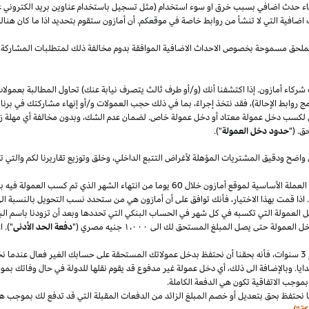
قصاء حدث اضافي بسبب خرق او سوء استخدام (مثل تسجيل باستخدام عناوين بريد الكتروني 
اضافية التي لا تنشأ من روابط خاصة في موقعكم. أن أمازون ستقوم بتحديد
اذا
ما كان هنا
الملحق مسموحة بخصوص الاحداث الاضافية الموافقة بدوم مخالفة ذلك لمتطلبات المشاركة 
شركاء أمازون. إذا اكتشفنا أنك (و/أو طرف ثالث يتصرف نيابة عنك) تحاول المطالبة بعمولا
ج روابط الإحالة)، فقد نتخذ إجراءً، بما في ذلك حجب العمولات و/أو إنهاء مشاركتك في برنا
 لكسب دخل عمولة معتاد أو دخل عمولة خاص. لضمان عدم
الشك،
وبدون مخالفة أي مهلة
ز
ق. ("
حدود دخل العمولة
").
 واضح ودقيق المشتريات المؤهلة لأغراض التتبع
الداخلي،
وخلق وتوزيع تقاريرنا لكم والتي 
سنقوم بدفع دخل العمولة المعتاد ودخل العمولة الخاص في العملة الأساسية لموقع أمازون خلال 60 يو
.
اذا
قمت بهذا
الاختيار،
فأنك توافق على أن أمازون هي من ستحدد نسب التحويل بالنسبة الى
دخل العمولة التي تكسبه في كل شهر في الحساب البنكي التي تحددها وبعد أن تزودنا باسم
الب
دخل العمولة حتى يصل المبلغ المستحق لك الى
١٬٠٠٠
جنيه
مصري
("
دفعة الحد الأدنى
")
.
ا
سنوات،
فأنه بحقنا أن نحتفظ بدخل عمولاتك المستحقة على حسابك
الغير فعال
عندما نخ
ايا. وبالإضافة الى
ذلك،
أي دخل عمولة غير مدفوع قد يقوم نقلها للدولة في حال وفاتك بموجب
بموجب الاتفاقية تكون هي الدفعة الكاملة.
 نحتفظ بحق بتعديل أو خصم المبلغ الزائد من الدفعات المقبلة التي قد تدفع لك بموجب هذه