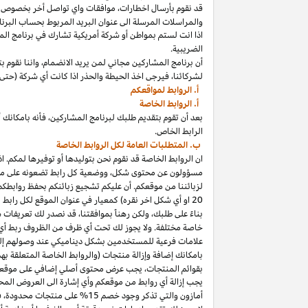
قد نقوم بأرسال
اخطارات،
موافقات واي تواصل أخر بخصوص برنا
والمراسلات المرسلة الى عنوان البريد المربوط بحساب
البرنا
اذا
انت لستم بمواطن أو شركة أمريكية تشارك في برنامج
الم
الضريبية.
أن برنامج المشاركين مجاني لمن يريد
الانضمام،
واننا
نقوم بت
لشركائنا،
فيرجى اخذ الحيطة والحذر
اذا
كانت أي شركة (حتى 
أ. الروابط لمواقعكم
أ. الروابط الخاصة
بعد أن تقوم بتقديم طلبك لبرنامج
المشاركين،
فأنه
ب
ا
مكانك
أ
الرابط الخاص.
ب. المتطلبات العامة لكل الروابط الخاصة
ان الروابط الخاصة قد نقوم نحن بتوليدها أو توفيرها لمكم.
اذ
مسؤولون عن محتوى
شكل،
ووضعية كل رابط تضعونه على
مو
لزبائننا من موقعكم. أن عليكم تشجيع زبائنكم بحفظ روابط
20
او أي شكل اخر نقره) كمعيار في عنوان الموقع لكل رابط
بناءً على طلبك، ولكن رهناً بموافقتنا، قد نصدر لك تعريفات 
خاصة مختلفة. ولا يجوز لك تحت أي ظرف من الظروف ربط أي ع
علامات فرعية للمستخدمين بشكل ديناميكي عند وصولهم إ
ب
ا
مكانك
إضافة وإزالة منتجات (والروابط الخاصة المتعلقة ب
بقوائم
المنتجات،
يجب عرض محتوى
أصلي
إضافي على موقعك
يجب إزالة أي روابط من موقعكم وأي إشارة الى العروض المحد
أمازون والتي تذكر وجود خصم
15% على منتجات
محدودة،
فيج