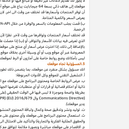
لا
يجوز
لك
تقديم
ادعاءات
غير
دقيقة
أو
مبالغ
فيها
أو
خادعة
أ
موقعك
إلى
هاتف
ذكي
بسعة
64
جيجابايت
يباع
على
موقع
أ
أن توفر المنتجات وأسعارها قد تختلف من وقت الى اخر. لان
يعرض السعر والكمية المتاحة.
ب) قمت بجلب المعلومات بالسعر والوفرة من خلال
PA-API
الرخصة.
قد تختلف أسعار المنتجات وتوافرها من وقت لآخر. نظرًا لأن أ
الذي تعرض فيه بيانات الأسعار والتوافر، أو (ب) إذا حصلت عل
بالإضافة
إلى
ذلك،
إذا
اخترت
عرض
أسعار
أي
منتج
على
موقع
المعروضة
عبر
أي
موقع
ويب
أو
أي
وسيلة
أخرى
بخلاف
موقع
ليس
بأمكانك
وضع روابط خاصة على أمازون أو الرط لموقعك 
3.المسؤولية تجاه موقعك
انك
مسؤول بشكل منفرد عن
موقعك،
بما يتضمن ذلك تطوي
أ. التشغيل التقني للموقع وكل الأدوات المربوطة؛
ب. عرض الروابط الخاصة ومحتوى البرنامج على موقعك مع الامتث
ذاتية أو احكام قضائية أو قرارات أو أي متطلبات تفرضها ال
بطريقة واضحة وموجزة لا لبس فيها في الوقت الحقيقي
(على
) وال
Communications Directive
DPR) (EU) 2016/679
يدير موقعك).
ت. توليد ونشر وتدقيق صحة وكمال ولباقة المحتوى المنشو
ث. استعمال محتوى البرنامج على موقعك وأي محتوى على موق
والحقوق الملكية الفكرية والتجارية) والتأكيد على الامتثال ال
ج. الافصاح على موقعك مباشرة وبصورة ملائمة تتوافق مع ك