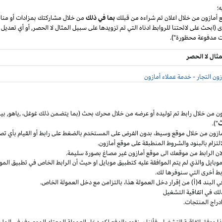
؛
ع أمازون من خلال اعلان تم شراءه من قبلك
بما في ذلك
من خلال مشاركتك بمزادات أو مناق
ى (ابحث على لائحتنا للروابط ادناه التي تم تزويدها على سبيل المثال لا الحصر, أو أي تعديل
مثال لا الحصر
ون التجار - خدمة عملاء أمازون
ون من خلال رابط تم توليده أو عرضه من خلال محرك بحث (بما يتضمن ذلك
غوغل
،
,ياهو,
بين
ث
").
مازون من خلال موقع
وسيط،
بدون الفرض على المستخدم بالضغط على رابط أو القيام بأي تص
التزام بالبنود
والشروط المنطبقة
على موقع أمازون.
 لان الرابط من موقعك الى موقع أمازون غير مصاغ بصورة سليمة.
وبايل
والذي لم يتم الموافقة عليه كتطبيق
موبايل
او حيث
أن
الرابط الخاص في تطبيق
المو
ربط أخرى التي سنوفرها لك.
خل العمولة
هذا،
بالتزامن مع دخل العمولة الخاص.
لك في اتفاقية التشغيل
دراج المنتجات.
ا ووفق اتفاقية
التشغيل،
فأننا سنقوم بالدفع لكم دخل العمولة المعتاد الموصوف في الملح