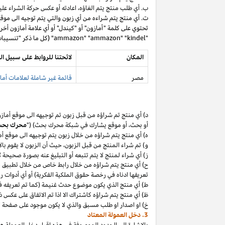
ب. أي طلب منتج يتم
الغاؤه،
اعادته أو عكس حركة الشراء عليه
ت. أي منتج يتم شراءه من أي زبون والتي يتم توجيه الى موق
تحتوي على كلمة "أمازون" أو "كيندل" أو أي علامة أمازون أخر
"ammazon" "ammazon" "kindel" (كل ما ذكر "تنسيبات مدفوعة محظورة").
المكان
لائحتنا للروابط على سبيل ال
مصر
قائمة غير شاملة لعلامات أماز
د) أي منتج تم
شراؤه
من قبل زبون تم توجيهه الى موقع أماز
أو
بحث،
أو موقع يشارك في شبكة محرك بحث) ("
محرك بح
ه) أي منتج يتم
شراؤه
من خلال زبون يتم توجيهه الى موقع أ
و) تم شراء المنتج من قبل
الزبون،
حيث
أن
الزبون لا يقوم بال
ز) أي شراء لمنتج لا يتم تتبعه أو التبليغ عنه بصورة صحيحة
ح) أي منتج يتم
شراؤه
من خلال رابط خاص من خلال تطبيق
م
تعريفها ادناه في رخصة حقوق الملكية الفكرية) أو أي أدوات 
ط) أي منتج الذي يكون موضوع حدث غنيمة (كما تم تعريفه في البند 4(أ) من إقرار د
ظ) أي منتج يتم
شراؤه
كاشتراك الا
اذا
تم الاتفاق على عكس ذ
خ) او اصدار او طلب مسبق والذي لا يكون موجود على صفحة ا
3. دخل العمولة المعتاد
بالإشارة الى الحدود الموصوفة في هذه إقرار دخل العمولة هذ