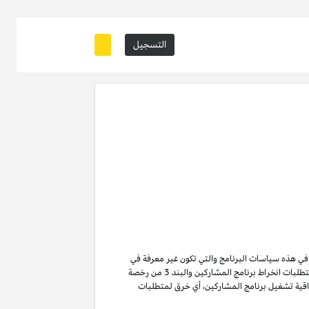
التسجيل
ة في هذه سياسات البرنامج والتي تكون غير معرفة في
من متطلبات انخراط برنامج المشاركين والبند 3 من رخصة
ن لا تنتهي ولا تنطفئ بانتهاء اتفاقية تشغيل برنامج المشاركين. لتفادي الشك وبدون الحد من غرض المادة 6 (ا) من اتفاقية تشغيل برنامج المشاركين، أي خرق لمتطلبات