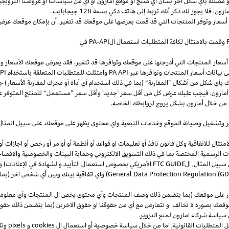
و
مضللة
بأي
شكل
آخر
بشأن
أي
منتج
أو
موقع
أمازون
أو
أي
من
سياساتنا
أو
عروضنا
الترويجي
مازون،
فلا
يجوز
لك
ذكر
أنك
تربط
إلى
هاتف
ذكي
بسعة
128
جيجابايت
.
 أسعار وتوفر المنتجات التي قد قمت بعرضها على موقعك قد تتغير. أن بإمكان موقعك عرض ا
وقمت بالامتثال لكافة المتطلبات استعمال
ال
-API
PA
في
سعار المنتجات التي أدرجتها على موقعك وتوافرها قد تتغير، فقد يعرض موقعك الأسعار والتوا
ى بيانات أسعار المنتجات وتوافرها عبر
PA API
وامتثلت للمتطلبات المتعلقة باستخدام
PA API
ك
بأي
شكل
من
أشكال
”
المقارنة
“
(
بما
في
ذلك
استخدام
أي
أداة
أو
محرك
لمقارنة
الأسعار
)
جن
أمازون،
فيجب
عليك
عرض
كل
من
أقل
سعر
’
جديد
‘
وأقل
سعر
”
مستعمل
“
للمنتج
المتوفر
ع
من خلال أمازون بشكل يروج لروابطك الخاصة.
ر
وتشغيل
وصيانة الموقع وخدمات التبعية واي محتوى يظهر على موقعك. على سبيل
المثال
ال للاتفاقية وكل قانون نافذ أو تعليمات او قواعد أو أنظمة أو أوامر أو رخص أو اجازات أو م
جهات الرسمية المختصة بما في ذلك التسويق الالكتروني وحماية البينات والخصوصية
والافصا
 سبيل المثال, ال
FTC GUIDE
الأمريكي بخصوص استعمال التأييد والشهادة في الإعلانات) و 
General Data Protection Regulation (G
) واي اتفاقية بينك وبين أي شخص اخر (
ر على موقعك (بما يتضمن ذلك وصف المنتجات وأي محتوى يخص ال المنتجات وأي معلومات 
عك بصورة لا تخالف او تتعارض مع أي من حقوقنا او حقوق الاخرين (بما يتضمن ذلك حقوق
ى سياسة شركاء امازون لمنع التزوير.
ل المتطلبات القانونية, اما من خلال سياسة خصوصية أو استعمال ال
cookies
و
pixels
و
تق