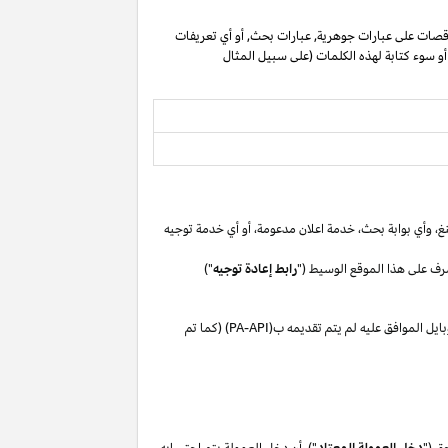
صات على عبارات جوهرية, عبارات بحث, أو أي تعريفات
 أو سوء كتابة لهذه الكلمات (على سبيل المثال
غ،
وأي بوابة
بحث،
خدمة اعلان
مدعومة،
أو
أي خدمة توجيه
رف على هذا الموقع الوسيط ("
رابط إعادة توجيه
")
بايل
الموافق
عليه لم
يتم تقديمه ب(
PA-API
) (كما تم
ق ("
دخل العمولة المعتاد
"). أن دخل العمولة يتم احتسابه