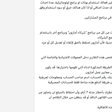
غير
فعالة،
استخدام
بوتات
او برامج
اوتوماتيكية،
عدة احداث
لك حدث اضافي أو
اذا
كان هنالك خرق أو سوء استخدام وفق
في برنامج المشاركين.
ت من كل من برنامج "شركاء أمازون" وبرنامج آخر باستخدام
مج الشركاء
.
منية،
فأن أمازون تحتفظ بالحق لإلغاء أو تعديل كل أو جزء
تلخص هذه التقارير دخل العمولات الاعتيادية والخاصة التي
ما من انتهاء الشهر الذي تم كسب العمولة فيه بالطريقة المذكورة ادناه التي تقوموا باختيارها. قد يكون
 معايير عمل أمازون.
نك،
رقم
الحساب،
اسم صاحب
الحساب،
ومعلومات تعريفية
ن
طريقة
الدفع
هذه
متاحة
فقط
للحسابات
المصرفية
طرك بأخطار مدته 7
أيام،
وأن احتفاظ بالمبلغ لن يتجاوز من
 القانون النافذ أو قد ينطفئ من خلال التقادم. ان
 الاتفاقية.