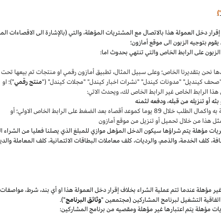
)
،
والتي (بالإشارة الى الاقصاءات ال
قوم بتوجيه الزبون الى موقع أمازون؛
لزبون على الرابط الخاص والتي تنتهي بحدوث اما:
ها نحن بتقديرنا
الخاص؛
وعلى سبيل المثال
،
تطبيق أمازون رقمي او منتجات تم بيعها تحت
"صحف
كينديل
" "مدونات
كيندل
" "نشرات اخبار
كيندل
" "مجلات
كيندل
" ("
منتج رقمي
")؛ او
هذا الرابط الخاص غير الرابط الخاص لك
،
ويحدث الاتي:
 بعد الضغط على الرابط الخاص الاولي؛ أو
ثل هذا من خلال تحميل أو تنزيل من موقع أمازون
يات مؤهلة يتم
شراؤها
سيكون الدخل المؤهل موازي للمبلغ الذي يصلنا فعليا من الشراء ا
فة
،
كلف الخدمة
،
والذمم
،
والرديات
،
كلف معاملات البطاقات الائتمانية
،
كلف المعاملة والدي
 مؤهلة عندما تتم عملية الشراء بخلاف إقرار دخل العمولة هذا او أي بند
،
شرط
،
مواصفات
فاقية التشغيل لبرنامج المشاركين (مجتمعين "
وثائق البرنامج
").
يات مؤهلة يتم اعتبارها غير مؤهلة ومقصيه من برنامج المشاركين: