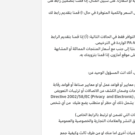
ة
أو
أسعارنا
.
على
سبيل
المثال،
إذا
قمت
بتضمين
رابط
على
لسعر والكمية المتوفرة في حال: ا) قمنا بتقديم رابط لك
فر فقط في الحالات التالية: (أ) إذا قمنا بتقديم الرابط
الواردة في الترخيص
.
بًا
إلى
جنب
مع
أسعار
المنتجات
المماثلة
أو
المشابهة
لى
موقع
أمازون،
إذا
قمنا
بتزويدك
به
.
،
أنك انت المسؤول الوحيد عن:
عايير أو قواعد عمل أو او معايير صناعة أو قواعد رقابة
حات
وضمان الكشف عن الاتصالات أو ترتيبات التعويض
(
Directive 2002/58/EC (Privacy and Electronic
بما يشمل ذلك أي حظر أو متطلب يضع عليك من أي شخص
التي تضمن او ترتبط بالرابط الخاص.)
 النشر والعلامات التجارية والخصوصية والعمومية
نيات أخرى اما منك او من طرف ثالث وكيفية جمع