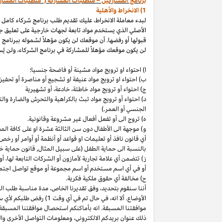
برنامج المشاركين – متطلبات المشاركة ("متطلبات المشار
1) الانخراط والأهلية
لبدء معاملة الانخراط، عليك تقديم طلب برنامج شركاء كامل
الأصلي الذي يستخدم مواد تابعة لجهات خارجية على تعليق ج
قبولها أو رفضها. أن موقعك لن يكون مؤهلاً لشموله ببرنامج 
لن يكون موقعك مؤهلاً للمشاركة في برنامج الشركاء، ولن يُس
ا) احتواء او ترويج مواد مشينة أو فاضحة جنسيا؛
ب)
احتواء
او
ترويج مواد
عنيفة او تشجيع أو مناصرة أو تحفيز ا
ج) احتواء أو ترويج مواد
خاطئة،
خادعة،
أو تشهيرية
د) احتواء أو ترويج مواد تبث بالكراهية والتحرش والضارة 
الجنسي أو العمر.)
ه) تروج الى أو تفعل أفعال غير مشروعة وقانونية.
و) موجهة الى الأطفال دون سن الثالثة عشرة او على كافة ال
أي قانون نافذ أو تعليمات او قواعد أو أنظمة أو أوامر أو رخص
بالنسبة الى حماية الطفل (على سبيل المثال, قانون حماية خ
ز) تتضمن أي علامة تجارية لأمازون أو الشركات التابعة
لها،
أو 
أو في أي اسم
مستخدم أو اسم مجموعة أو موقع تواصل اجتماعي
ح) مخالفة أي حقوق ملكية فكرية.
أننا سنقوم
بتحديد،
وفق تقديرنا
الخاص،
مدة مناسبة طلب التق
الأوضاع. ألا
انه،
في حال تم في أي وقت 1) رفض طلبكم لأي سبب
موافقتنا المسبقة. انه بأماكنكم استحصال موافقتنا المسبقة
ذلك عنوان بريدكم
الالكتروني،
ومعلومات التواصل الأخرى وال