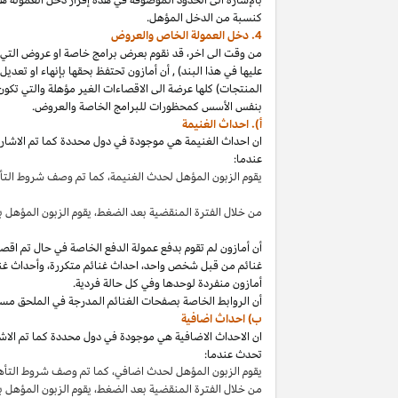
كنسبة من الدخل المؤهل.
4. دخل العمولة الخاص والعروض
من وقت الى
اخر،
قد نقوم بعرض برامج خاصة او عروض التي 
عليها في هذا
البند
)
,
أن أمازون تحتفظ بحقها بإنهاء او تعدي
المنتجات) كلها عرضة الى الاقصاءات
الغير مؤهلة
والتي تكون
بنفس الأسس كمحظورات للبرامج الخاصة والعروض.
أ). احداث الغنيمة
ان احداث الغنيمة هي موجودة في دول محددة كما تم الاشار
عندما:
يقوم الزبون المؤهل لحدث
الغنيمة،
كما تم وصف شروط الت
من خلال الفترة المنقضية بعد
الضغط،
يقوم الزبون المؤهل ب
أن أمازون لم تقوم بدفع عمولة الدفع الخاصة في حال تم ا
غنائم من قبل شخص
واحد،
احداث غنائم
متكررة،
وأحداث غنا
أمازون منفردة لوحدها وفي كل حالة فردية.
أن الروابط الخاصة بصفحات الغنائم المدرجة في الملحق مس
ب) احداث اضافية
ان الاحداث الاضافية هي موجودة في دول محددة كما تم الاشار
تحدث عندما:
يقوم الزبون المؤهل لحدث
اضافي،
كما تم وصف شروط التأ
من خلال الفترة المنقضية بعد
الضغط،
يقوم الزبون المؤهل 