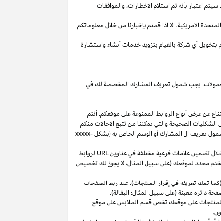
يتم اعتبار بأنه تم استلام
الاخطارات،
والموافقات
المتحدة
الامريكية،
الا
اذا
قمتم بإخبارنا من خلال معلوماتكم
م بتخويل أي شركة بالقيام بتزويد خدمات أنشاء واستشارة
 العمولات. يجب شمول تعريف المشارك المخصصة لك في
ناع عن عرض أنواع الروابط الممنوعة على موقعكم. أنتم
ل الشكليات الصحيحة والتي تمكننا من تتبع الاحالات منكم
ول تعريف ال المشارك أو الوسم الخاص به (بشكل
xxxxx-
خلال تضمين علامات فرعية مختلفة في عناوين
URL
لروابط
مستخدم محدد لموقعك (على سبيل المثال، لا يجوز لك تخصيص
كما تمك تعريفه في إقرار المنتجات). عند ربط الصفحات
فحة دائرة معينة (على سبيل المثال: البقالة).
للمنتجات على موقعك تخص قسم الملابس على موقع