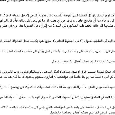
قد توفر لبعض او كل المشاركين الفرصة لكسب دخل عمولة إضافي ("دخل عمولة خاص"). 
ل كل او جزء من أي برنامج خاص او عرض في أي وقت.
اذا
ما لم ينص على
ذلك،
فأن كل البرامج
 مشابهة الى تلك الاقصاءات المذكورة في البند
2
من إقرار دخل العمولة
هذا،
وأن أي حظر بم
ة اليه في الملحق بعنوان ("دخل العمولة الخاص"). سوق تقوم بكسب دخل العمولة الخاص ال
أهل في
الملحق،
بالضغط على رابط خاص لموقعك والذي يؤدي الى صفحة خاصة بالغنيمة على 
فعل غنيمة كما يتم وصف أفعال الغنيمة بالملحق
.
قصاء حدث غنيمة بسبب خرق او سوء استخدام (مثل تسجيل باستخدام عناوين بريد الكتروني غ
ئم التي لا تنشأ من روابط خاصة في موقعكم. أن أمازون ستقوم بتحديد
اذا
ما كان هنالك حد
موحة بخصوص الغنيمة الموافقة بدوم مخالفة ذلك لمتطلبات المشاركة في برنامج المشارك
ة اليه في الملحق بعنوان ("
دخل العمولة الخاص
هل في
الملحق،
بالضغط على رابط خاص لموقعك والذي يؤدي الى صفحة خاصة بالحدث الاضاف
بفعل اضافي كما يتم وصف أفعال الاضافية بالملحق
.