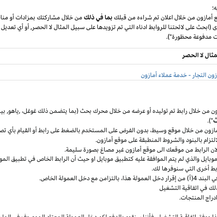
؛
ع أمازون من خلال اعلان تم شراءه من قبلك
بما في ذلك
من خلال مشاركتك بمزادات أو مناق
ى (ابحث على لائحتنا للروابط ادناه التي تم تزويدها على سبيل المثال لا الحصر, أو أي تعديل
مثال لا الحصر
ون التجار - خدمة عملاء أمازون
ون من خلال رابط تم توليده أو عرضه من خلال محرك بحث (بما يتضمن ذلك
غوغل
،
,ياهو,
بين
ث
").
مازون من خلال موقع
وسيط،
بدون الفرض على المستخدم بالضغط على رابط أو القيام بأي تص
التزام بالبنود
والشروط المنطبقة
على موقع أمازون.
 لان الرابط من موقعك الى موقع أمازون غير مصاغ بصورة سليمة.
وبايل
والذي لم يتم الموافقة عليه كتطبيق
موبايل
او حيث
أن
الرابط الخاص في تطبيق
المو
ربط أخرى التي سنوفرها لك.
خل العمولة
هذا،
بالتزامن مع دخل العمولة الخاص.
لك في اتفاقية التشغيل
دراج المنتجات.
ا ووفق اتفاقية
التشغيل،
فأننا سنقوم بالدفع لكم دخل العمولة المعتاد الموصوف في الملح