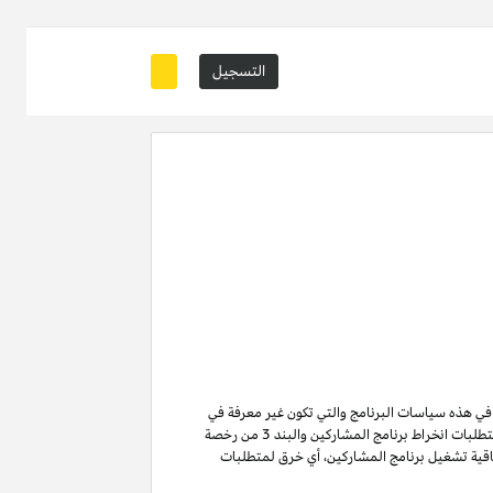
التسجيل
ة في هذه سياسات البرنامج والتي تكون غير معرفة في
من متطلبات انخراط برنامج المشاركين والبند 3 من رخصة
ن لا تنتهي ولا تنطفئ بانتهاء اتفاقية تشغيل برنامج المشاركين. لتفادي الشك وبدون الحد من غرض المادة 6 (ا) من اتفاقية تشغيل برنامج المشاركين، أي خرق لمتطلبات