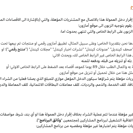
)
،
والتي (بالإشارة الى الاقصاءات ال
قوم بتوجيه الزبون الى موقع أمازون؛
لزبون على الرابط الخاص والتي تنتهي بحدوث اما:
ها نحن بتقديرنا
الخاص؛
وعلى سبيل المثال
،
تطبيق أمازون رقمي او منتجات تم بيعها تحت
"صحف
كينديل
" "مدونات
كيندل
" "نشرات اخبار
كيندل
" "مجلات
كيندل
" ("
منتج رقمي
")؛ او
هذا الرابط الخاص غير الرابط الخاص لك
،
ويحدث الاتي:
 بعد الضغط على الرابط الخاص الاولي؛ أو
ثل هذا من خلال تحميل أو تنزيل من موقع أمازون
يات مؤهلة يتم
شراؤها
سيكون الدخل المؤهل موازي للمبلغ الذي يصلنا فعليا من الشراء ا
فة
،
كلف الخدمة
،
والذمم
،
والرديات
،
كلف معاملات البطاقات الائتمانية
،
كلف المعاملة والدي
 مؤهلة عندما تتم عملية الشراء بخلاف إقرار دخل العمولة هذا او أي بند
،
شرط
،
مواصفات
فاقية التشغيل لبرنامج المشاركين (مجتمعين "
وثائق البرنامج
").
يات مؤهلة يتم اعتبارها غير مؤهلة ومقصيه من برنامج المشاركين: