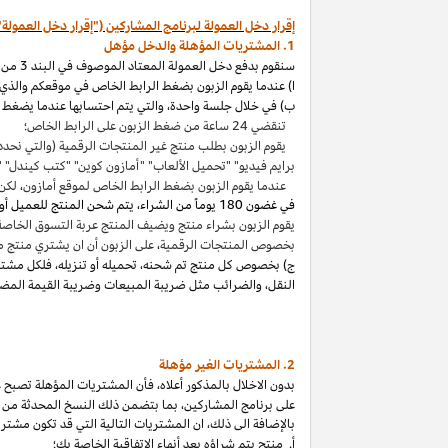
إقرار دخل العمولة لبرنامج المشاركين ("إقرار دخل العمولة"
1. المشتريات المؤهلة والدخل مؤهل
سنقوم بدفع دخل العمولة المعتاد الموصوف في البند 3 من إقرار دخل العمولة هذا بالاتصال مع المشتريات المؤهلة
ا) عندما يقوم الزبون بضغط الرابط الخاص في موقعكم والذي ي
ب) في خلال جلسة واحدة
،
والتي يتم احتسابها عندما يضغط ا
تنقضي 24 ساعة من ضغط الزبون على الرابط الخاص؛
يقوم الزبون بطلب منتج غير المنتجات الرقمية (والتي نحدد
برايم فيديو" "تحميل الألعاب" "أمازون كوين" "كتب
كيندل
" 
عندما يقوم الزبون بضغط الرابط الخاص لموقع أمازون
،
لكن 
في غضون
180 يوماً من الشراء، يتم شحن المنتج للعميل أو بثه أو تنزيله من قبله، ودفعه لثمنه
يقوم الزبون بشراء منتج ويضيف المنتج عربة التسوق الخاصة به واكمال الطلب خلال 89 يوما كموعد أقصاه
بخصوص المنتجات الرقمية
،
على الزبون أن ان يشتري منتج م
ج) بخصوص كل منتج تم شحنه
،
تحميله أو تنزيله
،
فلكل مشتر
النقل
،
والضرائب مثل ضريبة المبيعات وضريبة القيمة المضا
2. المشتريات
الغير مؤهلة
بدون الاخلال بالمذكور أعلاه
،
فأن المشتريات المؤهلة تصبح غير
على برنامج
المشاركين،
بما بتضمن ذلك النسخ المحدثة من ات
بالإضافة الى ذلك
،
ان المشتريات التالية التي قد تكون مشتر
أ. منتج يتم
شراؤه
بعد أنهاء الاتفاقية الخاصة بك؛