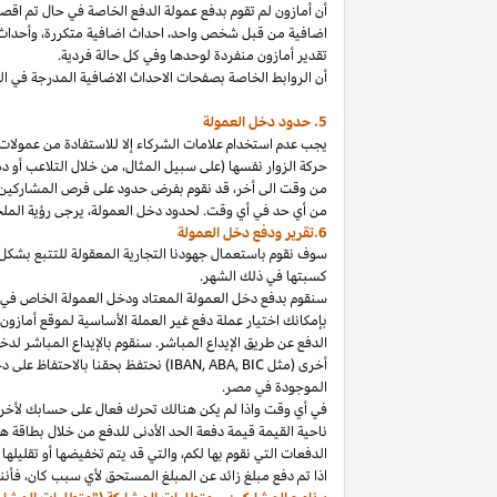
أن أمازون لم تقوم بدفع عمولة الدفع الخاصة في حال تم ا
اضافية من قبل شخص
واحد،
احداث اضافية
متكررة،
وأحداث 
تقدير أمازون منفردة لوحدها وفي كل حالة فردية.
أن الروابط الخاصة بصفحات الاحداث الاضافية المدرجة في 
5. حدود دخل العمولة
يجب عدم استخدام علامات الشركاء إلا للاستفادة من عمولات 
حركة الزوار نفسها (على سبيل المثال، من خلال التلاعب أو دم
من وقت الى
أخر،
قد نقوم بفرض حدود على فرص المشاركين
من أي حد في أي وقت. لحدود دخل
العمولة،
يرجى رؤية الملح
6.تقرير ودفع دخل العمولة
سوف نقوم باستعمال جهودنا التجارية المعقولة للتتبع بشكل
كسبتها في ذلك الشهر.
بإمكانك اختيار عملة دفع غير العملة الأساسية لموقع أمازون
الدفع عن طريق الإيداع المباشر. سنقوم بالإيداع المباشر ل
أخرى (مثل
BIC
,
ABA
,
IBAN
) نحتفظ بحقنا بالاحتفاظ على 
الموجودة
في
مصر
.
في أي وقت
واذا
لم يكن هنالك تحرك فعال على حسابك لأخر 3
ناحية القيمة قيمة دفعة الحد الأدنى للدفع من خلال بطاقة هد
الدفعات التي نقوم بها
لكم،
والتي قد يتم تخفيضها أو تقليلها 
اذا
تم دفع مبلغ زائد عن المبلغ المستحق لأي سبب
كان،
فأننا