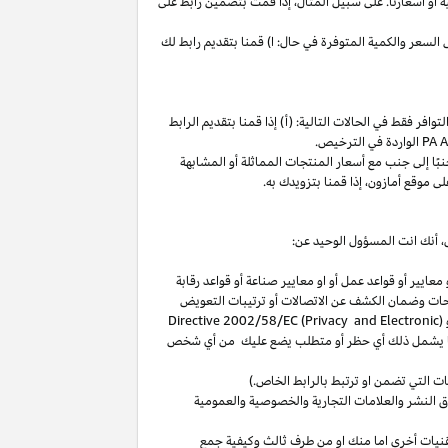
ة
أو
أسعارنا
.
على
سبيل
المثال،
إذا
قمت
بتضمين
رابط
على
لسعر والكمية المتوفرة في حال: ا) قمنا بتقديم رابط لك
فر فقط في الحالات التالية: (أ) إذا قمنا بتقديم الرابط
الواردة في الترخيص
.
بًا
إلى
جنب
مع
أسعار
المنتجات
المماثلة
أو
المشابهة
لى
موقع
أمازون،
إذا
قمنا
بتزويدك
به
.
،
أنك انت المسؤول الوحيد عن:
عايير أو قواعد عمل أو او معايير صناعة أو قواعد رقابة
حات
وضمان الكشف عن الاتصالات أو ترتيبات التعويض
(
Directive 2002/58/EC (Privacy and Electronic
بما يشمل ذلك أي حظر أو متطلب يضع عليك من أي شخص
التي تضمن او ترتبط بالرابط الخاص.)
 النشر والعلامات التجارية والخصوصية والعمومية
نيات أخرى اما منك او من طرف ثالث وكيفية جمع