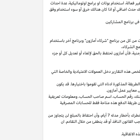
غير
فعالة،
استخدام
بوتات
او برامج
اوتوماتيكية،
عدة احداث
لك حدث اضافي أو
اذا
كان هنالك خرق أو سوء استخدام وفق
في برنامج المشاركين.
ت من كل من برنامج "شركاء أمازون" وبرنامج آخر باستخدام
مج الشركاء
.
منية،
فأن أمازون تحتفظ بالحق لإلغاء أو تعديل كل أو جزء
تلخص هذه التقارير دخل العمولات الاعتيادية والخاصة التي
ما من انتهاء الشهر الذي تم كسب العمولة فيه بالطريقة المذكورة ادناه التي تقوموا باختيارها. قد يكون
 معايير عمل أمازون.
نك،
رقم
الحساب،
اسم صاحب
الحساب،
ومعلومات تعريفية
ن
طريقة
الدفع
هذه
متاحة
فقط
للحسابات
المصرفية
طرك بأخطار مدته 7
أيام،
وأن احتفاظ بالمبلغ لن يتجاوز من
 القانون النافذ أو قد ينطفئ من خلال التقادم. ان
 الاتفاقية.