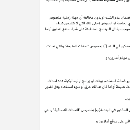
لضمان عدم الشك (وبدون مخالفة أي مهلة زمنية منصوص
 الخاصة او العروض (حتى تلك التي لا تتضمن شراء
وجب وثائق البرنامج المنطبقة على شراء منتج تنطبق أيضا
مذكور في البند (أ) بخصوص "احداث الغنيمة" والتي تحدث
موقع أمازون؛ و
ير
فعالة،
استخدام
بوتات
او برامج
اوتوماتيكية،
عدة احداث
ث غنيمة أو
اذا
كان هنالك خرق أو سوء استخدام وفق تقدير
ين.
"). سوق تقوم بكسب دخل العمولة الخاص المذكور في البند 4(ب) بخصوص "الاحداث الاضافية" والتي
ي على موقع أمازون؛ و