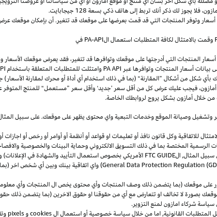
و
مضللة
بأي
شكل
آخر
بشأن
أي
منتج
أو
موقع
أمازون
أو
أي
من
سياساتنا
أو
عروضنا
الترويجي
مازون،
فلا
يجوز
لك
ذكر
أنك
تربط
إلى
هاتف
ذكي
بسعة
128
جيجابايت
.
 أسعار وتوفر المنتجات التي قد قمت بعرضها على موقعك قد تتغير. أن بإمكان موقعك عرض ا
وقمت بالامتثال لكافة المتطلبات استعمال
ال
-API
PA
في
سعار المنتجات التي أدرجتها على موقعك وتوافرها قد تتغير، فقد يعرض موقعك الأسعار والتوا
ى بيانات أسعار المنتجات وتوافرها عبر
PA API
وامتثلت للمتطلبات المتعلقة باستخدام
PA API
ك
بأي
شكل
من
أشكال
”
المقارنة
“
(
بما
في
ذلك
استخدام
أي
أداة
أو
محرك
لمقارنة
الأسعار
)
جن
أمازون،
فيجب
عليك
عرض
كل
من
أقل
سعر
’
جديد
‘
وأقل
سعر
”
مستعمل
“
للمنتج
المتوفر
ع
من خلال أمازون بشكل يروج لروابطك الخاصة.
ر
وتشغيل
وصيانة الموقع وخدمات التبعية واي محتوى يظهر على موقعك. على سبيل
المثال
ال للاتفاقية وكل قانون نافذ أو تعليمات او قواعد أو أنظمة أو أوامر أو رخص أو اجازات أو م
جهات الرسمية المختصة بما في ذلك التسويق الالكتروني وحماية البينات والخصوصية
والافصا
 سبيل المثال, ال
FTC GUIDE
الأمريكي بخصوص استعمال التأييد والشهادة في الإعلانات) و 
General Data Protection Regulation (G
) واي اتفاقية بينك وبين أي شخص اخر (
ر على موقعك (بما يتضمن ذلك وصف المنتجات وأي محتوى يخص ال المنتجات وأي معلومات 
عك بصورة لا تخالف او تتعارض مع أي من حقوقنا او حقوق الاخرين (بما يتضمن ذلك حقوق
ى سياسة شركاء امازون لمنع التزوير.
ل المتطلبات القانونية, اما من خلال سياسة خصوصية أو استعمال ال
cookies
و
pixels
و
تق