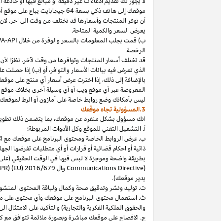
لا
يجوز
لك
تقديم
ادعاءات
غير
دقيقة
أو
مبالغ
فيها
أو
خادعة
أ
موقعك
إلى
هاتف
ذكي
بسعة
64
جيجابايت
يباع
على
موقع
أ
أن توفر المنتجات وأسعارها قد تختلف من وقت الى اخر. لان
يعرض السعر والكمية المتاحة.
ب) قمت بجلب المعلومات بالسعر والوفرة من خلال
PA-API
الرخصة.
قد تختلف أسعار المنتجات وتوافرها من وقت لآخر. نظرًا لأن أ
الذي تعرض فيه بيانات الأسعار والتوافر، أو (ب) إذا حصلت عل
بالإضافة
إلى
ذلك،
إذا
اخترت
عرض
أسعار
أي
منتج
على
موقع
المعروضة
عبر
أي
موقع
ويب
أو
أي
وسيلة
أخرى
بخلاف
موقع
ليس
بأمكانك
وضع روابط خاصة على أمازون أو الرط لموقعك 
3.المسؤولية تجاه موقعك
انك
مسؤول بشكل منفرد عن
موقعك،
بما يتضمن ذلك تطوي
أ. التشغيل التقني للموقع وكل الأدوات المربوطة؛
ب. عرض الروابط الخاصة ومحتوى البرنامج على موقعك مع الامتث
ذاتية أو احكام قضائية أو قرارات أو أي متطلبات تفرضها ال
بطريقة واضحة وموجزة لا لبس فيها في الوقت الحقيقي
(على
) وال
Communications Directive
DPR) (EU) 2016/679
يدير موقعك).
ت. توليد ونشر وتدقيق صحة وكمال ولباقة المحتوى المنشو
ث. استعمال محتوى البرنامج على موقعك وأي محتوى على موق
والحقوق الملكية الفكرية والتجارية) والتأكيد على الامتثال ال
ج. الافصاح على موقعك مباشرة وبصورة ملائمة تتوافق مع ك