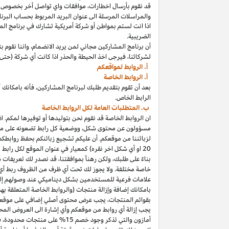
قد نقوم بأرسال
اخطارات،
موافقات واي تواصل أخر بخصوص برنا
والمراسلات المرسلة الى عنوان البريد المربوط بحساب
البرنا
اذا
انت لستم بمواطن أو شركة أمريكية تشارك في برنامج
الم
الضريبية.
أن برنامج المشاركين مجاني لمن يريد
الانضمام،
واننا
نقوم بت
لشركائنا،
فيرجى اخذ الحيطة والحذر
اذا
كانت أي شركة (حتى 
أ. الروابط لمواقعكم
أ. الروابط الخاصة
بعد أن تقوم بتقديم طلبك لبرنامج
المشاركين،
فأنه
ب
ا
مكانك
أ
الرابط الخاص.
ب. المتطلبات العامة لكل الروابط الخاصة
ان الروابط الخاصة قد نقوم نحن بتوليدها أو توفيرها لمكم.
اذ
مسؤولون عن محتوى
شكل،
ووضعية كل رابط تضعونه على
مو
لزبائننا من موقعكم. أن عليكم تشجيع زبائنكم بحفظ روابط
20
او أي شكل اخر نقره) كمعيار في عنوان الموقع لكل رابط
بناءً على طلبك، ولكن رهناً بموافقتنا، قد نصدر لك تعريفات 
خاصة مختلفة. ولا يجوز لك تحت أي ظرف من الظروف ربط أي ع
علامات فرعية للمستخدمين بشكل ديناميكي عند وصولهم إ
ب
ا
مكانك
إضافة وإزالة منتجات (والروابط الخاصة المتعلقة ب
بقوائم
المنتجات،
يجب عرض محتوى
أصلي
إضافي على موقعك
يجب إزالة أي روابط من موقعكم وأي إشارة الى العروض المحد
أمازون والتي تذكر وجود خصم
15% على منتجات
محدودة،
فيج