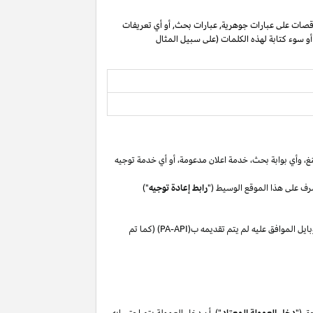
صات على عبارات جوهرية, عبارات بحث, أو أي تعريفات
 أو سوء كتابة لهذه الكلمات (على سبيل المثال
غ،
وأي بوابة
بحث،
خدمة اعلان
مدعومة،
أو
أي خدمة توجيه
رف على هذا الموقع الوسيط ("
رابط إعادة توجيه
")
بايل
الموافق
عليه لم
يتم تقديمه ب(
PA-API
) (كما تم
ق ("
دخل العمولة المعتاد
"). أن دخل العمولة يتم احتسابه