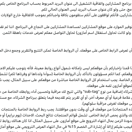
مج المشاركين واتفاقية التشغيل الى عنوان البريد المربوط بحساب البرنامج الخاص بكم. س
مج،
حتى ولو كان عنوان حساب البريد ليس العنوان الحالي لكم.
شاركين،
فأنكم توافقون على أنكم ستقومون بكافة واجباتكم بموجب الاتفاقية
خارج
الولايات 
وفير الموارد على موقع المشاركين لمساعدة المشاركين على النجاح في البرنامج. اننا لم نق
ولو كانت تحاول استغلال اسم أمازون) تحاول التواصل معكم لعرض خدمات باهظة الثمن.
ن تعرض الرابط الخاص على موقعك. أن الروابط الخاصة تمكن التتبع والتقرير وجمع دخل
ا
قمنا بإخباركم بأن موقعكم ليس بإمكانه شمول أنواع روابط
معينة،
فأنه يتوجب عليكم الامت
قعكم،
كما انكم مسؤولون بالتأكد بأن الروابط الخاصة (سوآءا ولدناها او وفرناها لكم) تشم
كم الخاصة. يجب استخدام كل الروابط الخاصة مباشرة من موقعكم. على سبيل
المثال،
يجب شم
 لموقع أمازون تضه على موقعك.
شركاء إضافية من نوع "
sub-tag
" والتي تتيح لك مراقبة وتحسين أداء روابطك الخاصة من 
لامة فرعية أو أي معرف آخر، أو أي تقرير يتم تقديمه فيما يتعلق ببرنامج الشركاء، مع 
لى موقعك لغرض مراقبة سلوكهم).
هذه المنتجات) من موقعك في أي وقت بدون موافقتنا. يجب ربط الروابط الخاصة بالمنتجات (
 والذي يحص الرابط الخاص. تشمل قوائم المنتجات نتائج
البحث،
الاحداث (يوم برايم) أو ص
ودة الزمن بحال انتهاء الترويج على موقع أمازون. على سبيل
المثال،
اذا
كان هنالك روابط 
ب عليكم إزالة أي إشارة الى الخصم 15% في حال انتهاء العرض الترويجي على موقع أمازون.