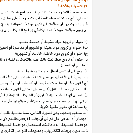
برنامج المشاركين – متطلبات المشاركة ("متطلبات المشار
1) الانخراط والأهلية
لبدء معاملة الانخراط، عليك تقديم طلب برنامج شركاء كامل
الأصلي الذي يستخدم مواد تابعة لجهات خارجية على تعليق ج
قبولها أو رفضها. أن موقعك لن يكون مؤهلاً لشموله ببرنامج 
لن يكون موقعك مؤهلاً للمشاركة في برنامج الشركاء، ولن يُس
ا) احتواء او ترويج مواد مشينة أو فاضحة جنسيا؛
ب)
احتواء
او
ترويج مواد
عنيفة او تشجيع أو مناصرة أو تحفيز ا
ج) احتواء أو ترويج مواد
خاطئة،
خادعة،
أو تشهيرية
د) احتواء أو ترويج مواد تبث بالكراهية والتحرش والضارة 
الجنسي أو العمر.)
ه) تروج الى أو تفعل أفعال غير مشروعة وقانونية.
و) موجهة الى الأطفال دون سن الثالثة عشرة او على كافة ال
أي قانون نافذ أو تعليمات او قواعد أو أنظمة أو أوامر أو رخص
بالنسبة الى حماية الطفل (على سبيل المثال, قانون حماية خ
ز) تتضمن أي علامة تجارية لأمازون أو الشركات التابعة
لها،
أو 
أو في أي اسم
مستخدم أو اسم مجموعة أو موقع تواصل اجتماعي
ح) مخالفة أي حقوق ملكية فكرية.
أننا سنقوم
بتحديد،
وفق تقديرنا
الخاص،
مدة مناسبة طلب التق
الأوضاع. ألا
انه،
في حال تم في أي وقت 1) رفض طلبكم لأي سبب
موافقتنا المسبقة. انه بأماكنكم استحصال موافقتنا المسبقة
ذلك عنوان بريدكم
الالكتروني،
ومعلومات التواصل الأخرى وال