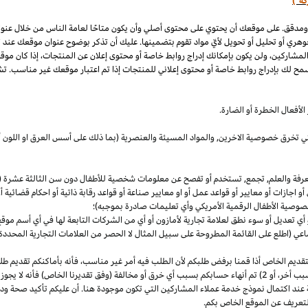
كة")
 ومدقق. على موقعك أن يحتوي على محتوى أصلي وأن يكون متاحًا لعامة الناس من خلال عنو
وهري أو تحليل أو تحويل لأيّ مواد تقوم بتضمينها. عليك أن تذكر بوضوح عنوان موقعك عند
المشاركين، ولن يكون بإمكانك إدراج روابط خاصة أو محتوى إعلان عن المنتجات، إذا كان موق
مح لك بإدراج روابط خاصة أو محتوى إعلاني للمنتجات إذا تم اعتبار موقعك غير مناسب. تشم
لأفعال الخطرة أو الضارة.
والتي تخرق خصوصية
الاخرين,
والمواد المسيئة والعنصرية (بما ذلك على أسس
العرق
او اللون 
معرفة والعلم, تجمع, تستخدم أو تفصح عن معلومات شخصية للأطفال دون سن الثالثة عشرة (ك
 أو اجازات أو معايير أو قواعد عمل أو او معايير صناعة أو قواعد رقابة ذاتية أو احكام قضائ
صوصية الأطفال الرقمية الأمريكي وأي تعليمات صادرة بموجبه)؛
أي تعديل أو سوء نطق لعلامة تجارية لأمازون أو أي من الشركات التابعة لها في أي أسم مو
 (اطلع على القائمة المطروحة على سبيل المثال لا الحصر من العلامات التجارية المحددة)
ديم الخاص أذا قمنا برفض طلبكم لأن الطلب فيه أمر غير
مناسب،
فأنه بأماكنكم تقديم ط
أخر،
أو 2) تم أنهاء حسابكم بسبب أي خرق أو مخالفة (وفق تقديرنا
الخاص)
فأنه لا يجوز
 عند اكتمال نموذج خدمة عملاء المشاركين التي تكون موجودة هنا. أن عليكم تأكيد صحة ود
تعريف عن الموقع الخاص بكم.