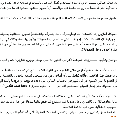
قصاء حدث اضافي بسبب خرق او سوء استخدام (مثل تسجيل باستخدام عناوين بريد الكتروني 
اضافية التي لا تنشأ من روابط خاصة في موقعكم. أن أمازون ستقوم بتحديد
اذا
ما كان هنا
الملحق مسموحة بخصوص الاحداث الاضافية الموافقة بدوم مخالفة ذلك لمتطلبات المشاركة 
شركاء أمازون. إذا اكتشفنا أنك (و/أو طرف ثالث يتصرف نيابة عنك) تحاول المطالبة بعمولا
ج روابط الإحالة)، فقد نتخذ إجراءً، بما في ذلك حجب العمولات و/أو إنهاء مشاركتك في برنا
 لكسب دخل عمولة معتاد أو دخل عمولة خاص. لضمان عدم
الشك،
وبدون مخالفة أي مهلة
ز
ق. ("
حدود دخل العمولة
").
 واضح ودقيق المشتريات المؤهلة لأغراض التتبع
الداخلي،
وخلق وتوزيع تقاريرنا لكم والتي 
سنقوم بدفع دخل العمولة المعتاد ودخل العمولة الخاص في العملة الأساسية لموقع أمازون خلال 60 يو
.
اذا
قمت بهذا
الاختيار،
فأنك توافق على أن أمازون هي من ستحدد نسب التحويل بالنسبة الى
دخل العمولة التي تكسبه في كل شهر في الحساب البنكي التي تحددها وبعد أن تزودنا باسم
الب
دخل العمولة حتى يصل المبلغ المستحق لك الى
١٬٠٠٠
جنيه
مصري
("
دفعة الحد الأدنى
")
.
ا
سنوات،
فأنه بحقنا أن نحتفظ بدخل عمولاتك المستحقة على حسابك
الغير فعال
عندما نخ
ايا. وبالإضافة الى
ذلك،
أي دخل عمولة غير مدفوع قد يقوم نقلها للدولة في حال وفاتك بموجب
بموجب الاتفاقية تكون هي الدفعة الكاملة.
 نحتفظ بحق بتعديل أو خصم المبلغ الزائد من الدفعات المقبلة التي قد تدفع لك بموجب هذه