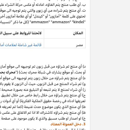
ب. أي طلب منتج يتم
الغاؤه،
اعادته أو عكس حركة الشراء عليه
ت. أي منتج يتم شراءه من أي زبون والتي يتم توجيه الى موق
تحتوي على كلمة "أمازون" أو "كيندل" أو أي علامة أمازون أخر
"ammazon" "ammazon" "kindel" (كل ما ذكر "تنسيبات مدفوعة محظورة").
المكان
لائحتنا للروابط على سبيل ال
مصر
قائمة غير شاملة لعلامات أماز
د) أي منتج تم
شراؤه
من قبل زبون تم توجيهه الى موقع أماز
أو
بحث،
أو موقع يشارك في شبكة محرك بحث) ("
محرك بح
ه) أي منتج يتم
شراؤه
من خلال زبون يتم توجيهه الى موقع أ
و) تم شراء المنتج من قبل
الزبون،
حيث
أن
الزبون لا يقوم بال
ز) أي شراء لمنتج لا يتم تتبعه أو التبليغ عنه بصورة صحيحة
ح) أي منتج يتم
شراؤه
من خلال رابط خاص من خلال تطبيق
م
تعريفها ادناه في رخصة حقوق الملكية الفكرية) أو أي أدوات 
ط) أي منتج الذي يكون موضوع حدث غنيمة (كما تم تعريفه في البند 4(أ) من إقرار د
ظ) أي منتج يتم
شراؤه
كاشتراك الا
اذا
تم الاتفاق على عكس ذ
خ) او اصدار او طلب مسبق والذي لا يكون موجود على صفحة ا
3. دخل العمولة المعتاد
بالإشارة الى الحدود الموصوفة في هذه إقرار دخل العمولة هذ