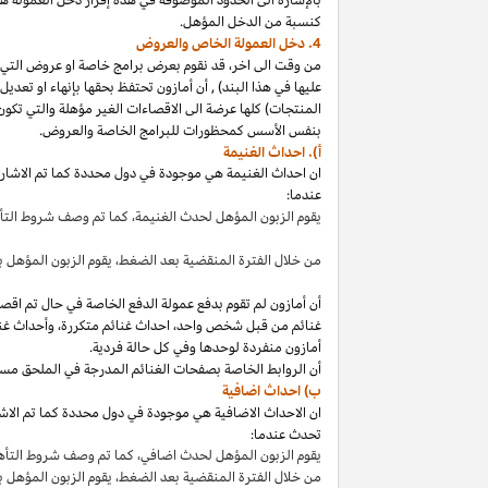
كنسبة من الدخل المؤهل.
4. دخل العمولة الخاص والعروض
من وقت الى
اخر،
قد نقوم بعرض برامج خاصة او عروض التي 
عليها في هذا
البند
)
,
أن أمازون تحتفظ بحقها بإنهاء او تعدي
المنتجات) كلها عرضة الى الاقصاءات
الغير مؤهلة
والتي تكون
بنفس الأسس كمحظورات للبرامج الخاصة والعروض.
أ). احداث الغنيمة
ان احداث الغنيمة هي موجودة في دول محددة كما تم الاشار
عندما:
يقوم الزبون المؤهل لحدث
الغنيمة،
كما تم وصف شروط الت
من خلال الفترة المنقضية بعد
الضغط،
يقوم الزبون المؤهل ب
أن أمازون لم تقوم بدفع عمولة الدفع الخاصة في حال تم ا
غنائم من قبل شخص
واحد،
احداث غنائم
متكررة،
وأحداث غنا
أمازون منفردة لوحدها وفي كل حالة فردية.
أن الروابط الخاصة بصفحات الغنائم المدرجة في الملحق مس
ب) احداث اضافية
ان الاحداث الاضافية هي موجودة في دول محددة كما تم الاشار
تحدث عندما:
يقوم الزبون المؤهل لحدث
اضافي،
كما تم وصف شروط التأ
من خلال الفترة المنقضية بعد
الضغط،
يقوم الزبون المؤهل 