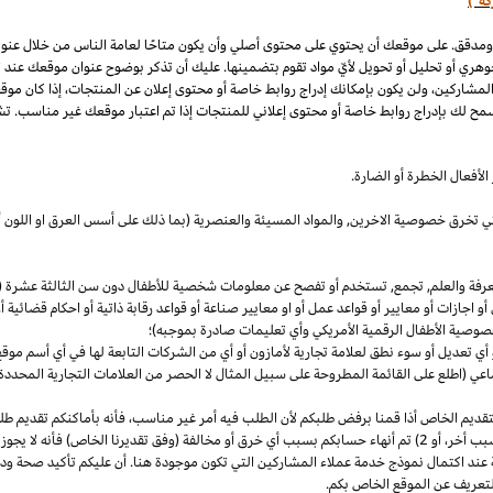
كة")
 ومدقق. على موقعك أن يحتوي على محتوى أصلي وأن يكون متاحًا لعامة الناس من خلال عنو
وهري أو تحليل أو تحويل لأيّ مواد تقوم بتضمينها. عليك أن تذكر بوضوح عنوان موقعك عند
المشاركين، ولن يكون بإمكانك إدراج روابط خاصة أو محتوى إعلان عن المنتجات، إذا كان موق
مح لك بإدراج روابط خاصة أو محتوى إعلاني للمنتجات إذا تم اعتبار موقعك غير مناسب. تشم
لأفعال الخطرة أو الضارة.
والتي تخرق خصوصية
الاخرين,
والمواد المسيئة والعنصرية (بما ذلك على أسس
العرق
او اللون 
معرفة والعلم, تجمع, تستخدم أو تفصح عن معلومات شخصية للأطفال دون سن الثالثة عشرة (ك
 أو اجازات أو معايير أو قواعد عمل أو او معايير صناعة أو قواعد رقابة ذاتية أو احكام قضائ
صوصية الأطفال الرقمية الأمريكي وأي تعليمات صادرة بموجبه)؛
أي تعديل أو سوء نطق لعلامة تجارية لأمازون أو أي من الشركات التابعة لها في أي أسم مو
 (اطلع على القائمة المطروحة على سبيل المثال لا الحصر من العلامات التجارية المحددة)
ديم الخاص أذا قمنا برفض طلبكم لأن الطلب فيه أمر غير
مناسب،
فأنه بأماكنكم تقديم ط
أخر،
أو 2) تم أنهاء حسابكم بسبب أي خرق أو مخالفة (وفق تقديرنا
الخاص)
فأنه لا يجوز
 عند اكتمال نموذج خدمة عملاء المشاركين التي تكون موجودة هنا. أن عليكم تأكيد صحة ود
تعريف عن الموقع الخاص بكم.