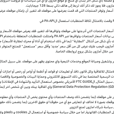
و
مضللة
بأي
شكل
آخر
بشأن
أي
منتج
أو
موقع
أمازون
أو
أي
من
سياساتنا
أو
عروضنا
الترويجي
مازون،
فلا
يجوز
لك
ذكر
أنك
تربط
إلى
هاتف
ذكي
بسعة
128
جيجابايت
.
 أسعار وتوفر المنتجات التي قد قمت بعرضها على موقعك قد تتغير. أن بإمكان موقعك عرض ا
وقمت بالامتثال لكافة المتطلبات استعمال
ال
-API
PA
في
سعار المنتجات التي أدرجتها على موقعك وتوافرها قد تتغير، فقد يعرض موقعك الأسعار والتوا
ى بيانات أسعار المنتجات وتوافرها عبر
PA API
وامتثلت للمتطلبات المتعلقة باستخدام
PA API
ك
بأي
شكل
من
أشكال
”
المقارنة
“
(
بما
في
ذلك
استخدام
أي
أداة
أو
محرك
لمقارنة
الأسعار
)
جن
أمازون،
فيجب
عليك
عرض
كل
من
أقل
سعر
’
جديد
‘
وأقل
سعر
”
مستعمل
“
للمنتج
المتوفر
ع
من خلال أمازون بشكل يروج لروابطك الخاصة.
ر
وتشغيل
وصيانة الموقع وخدمات التبعية واي محتوى يظهر على موقعك. على سبيل
المثال
ال للاتفاقية وكل قانون نافذ أو تعليمات او قواعد أو أنظمة أو أوامر أو رخص أو اجازات أو م
جهات الرسمية المختصة بما في ذلك التسويق الالكتروني وحماية البينات والخصوصية
والافصا
 سبيل المثال, ال
FTC GUIDE
الأمريكي بخصوص استعمال التأييد والشهادة في الإعلانات) و 
General Data Protection Regulation (G
) واي اتفاقية بينك وبين أي شخص اخر (
ر على موقعك (بما يتضمن ذلك وصف المنتجات وأي محتوى يخص ال المنتجات وأي معلومات 
عك بصورة لا تخالف او تتعارض مع أي من حقوقنا او حقوق الاخرين (بما يتضمن ذلك حقوق
ى سياسة شركاء امازون لمنع التزوير.
ل المتطلبات القانونية, اما من خلال سياسة خصوصية أو استعمال ال
cookies
و
pixels
و
تق