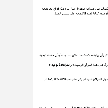
صات على عبارات جوهرية, عبارات بحث, أو أي تعريفات
 أو سوء كتابة لهذه الكلمات (على سبيل المثال
غ،
وأي بوابة
بحث،
خدمة اعلان
مدعومة،
أو
أي خدمة توجيه
رف على هذا الموقع الوسيط ("
رابط إعادة توجيه
")
بايل
الموافق
عليه لم
يتم تقديمه ب(
PA-API
) (كما تم
ق ("
دخل العمولة المعتاد
"). أن دخل العمولة يتم احتسابه