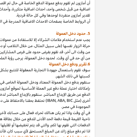
أن أمازون لم تقوم بدفع عمولة الدفع الخاصة في حال تم ا
اضافية من قبل شخص
واحد،
احداث اضافية
متكررة،
وأحداث 
تقدير أمازون منفردة لوحدها وفي كل حالة فردية.
أن الروابط الخاصة بصفحات الاحداث الاضافية المدرجة في 
5. حدود دخل العمولة
يجب عدم استخدام علامات الشركاء إلا للاستفادة من عمولات 
حركة الزوار نفسها (على سبيل المثال، من خلال التلاعب أو دم
من وقت الى
أخر،
قد نقوم بفرض حدود على فرص المشاركين
من أي حد في أي وقت. لحدود دخل
العمولة،
يرجى رؤية الملح
6.تقرير ودفع دخل العمولة
سوف نقوم باستعمال جهودنا التجارية المعقولة للتتبع بشكل
كسبتها في ذلك الشهر.
بإمكانك اختيار عملة دفع غير العملة الأساسية لموقع أمازون
الدفع عن طريق الإيداع المباشر. سنقوم بالإيداع المباشر ل
أخرى (مثل
BIC
,
ABA
,
IBAN
) نحتفظ بحقنا بالاحتفاظ على 
الموجودة
في
مصر
.
في أي وقت
واذا
لم يكن هنالك تحرك فعال على حسابك لأخر 3
ناحية القيمة قيمة دفعة الحد الأدنى للدفع من خلال بطاقة هد
الدفعات التي نقوم بها
لكم،
والتي قد يتم تخفيضها أو تقليلها 
اذا
تم دفع مبلغ زائد عن المبلغ المستحق لأي سبب
كان،
فأننا