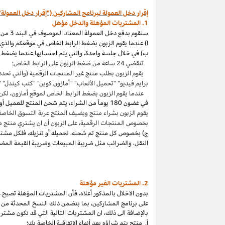
إقرار دخل العمولة لبرنامج المشاركين ("إقرار دخل العمولة"
1. المشتريات المؤهلة والدخل مؤهل
سنقوم بدفع دخل العمولة المعتاد الموصوف في البند 3 من إقرار دخل العمولة هذا بالاتصال مع المشتريات المؤهلة
ا) عندما يقوم الزبون بضغط الرابط الخاص في موقعكم والذي ي
ب) في خلال جلسة واحدة
،
والتي يتم احتسابها عندما يضغط ا
تنقضي 24 ساعة من ضغط الزبون على الرابط الخاص؛
يقوم الزبون بطلب منتج غير المنتجات الرقمية (والتي نحدد
برايم فيديو" "تحميل الألعاب" "أمازون كوين" "كتب
كيندل
" 
عندما يقوم الزبون بضغط الرابط الخاص لموقع أمازون
،
لكن 
في غضون
180 يوماً من الشراء، يتم شحن المنتج للعميل أو بثه أو تنزيله من قبله، ودفعه لثمنه
يقوم الزبون بشراء منتج ويضيف المنتج عربة التسوق الخاصة به واكمال الطلب خلال 89 يوما كموعد أقصاه
بخصوص المنتجات الرقمية
،
على الزبون أن ان يشتري منتج م
ج) بخصوص كل منتج تم شحنه
،
تحميله أو تنزيله
،
فلكل مشتر
النقل
،
والضرائب مثل ضريبة المبيعات وضريبة القيمة المضا
2. المشتريات
الغير مؤهلة
بدون الاخلال بالمذكور أعلاه
،
فأن المشتريات المؤهلة تصبح غير
على برنامج
المشاركين،
بما بتضمن ذلك النسخ المحدثة من ات
بالإضافة الى ذلك
،
ان المشتريات التالية التي قد تكون مشتر
أ. منتج يتم
شراؤه
بعد أنهاء الاتفاقية الخاصة بك؛