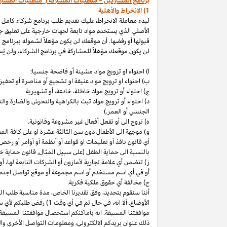
برنامج المشاركين – متطلبات المشاركة ("متطلبات المشار
1) الانخراط والأهلية
لبدء معاملة الانخراط، عليك تقديم طلب برنامج شركاء كامل
الأصلي الذي يستخدم مواد تابعة لجهات خارجية على تعليق ج
قبولها أو رفضها. أن موقعك لن يكون مؤهلاً لشموله ببرنامج 
لن يكون موقعك مؤهلاً للمشاركة في برنامج الشركاء، ولن يُس
ا) احتواء او ترويج مواد مشينة أو فاضحة جنسيا؛
ب)
احتواء
او
ترويج مواد
عنيفة او تشجيع أو مناصرة أو تحفيز ا
ج) احتواء أو ترويج مواد
خاطئة،
خادعة،
أو تشهيرية
د) احتواء أو ترويج مواد تبث بالكراهية والتحرش والضارة 
الجنسي أو العمر.)
ه) تروج الى أو تفعل أفعال غير مشروعة وقانونية.
و) موجهة الى الأطفال دون سن الثالثة عشرة او على كافة ال
أي قانون نافذ أو تعليمات او قواعد أو أنظمة أو أوامر أو رخص
بالنسبة الى حماية الطفل (على سبيل المثال, قانون حماية خ
ز) تتضمن أي علامة تجارية لأمازون أو الشركات التابعة
لها،
أو 
أو في أي اسم
مستخدم أو اسم مجموعة أو موقع تواصل اجتماعي
ح) مخالفة أي حقوق ملكية فكرية.
أننا سنقوم
بتحديد،
وفق تقديرنا
الخاص،
مدة مناسبة طلب التق
الأوضاع. ألا
انه،
في حال تم في أي وقت 1) رفض طلبكم لأي سبب
موافقتنا المسبقة. انه بأماكنكم استحصال موافقتنا المسبقة
ذلك عنوان بريدكم
الالكتروني،
ومعلومات التواصل الأخرى وال