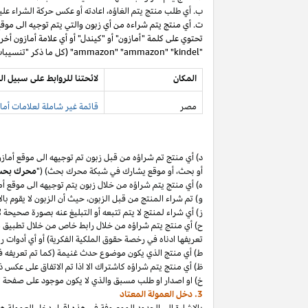
ب. أي طلب منتج يتم
الغاؤه،
اعادته أو عكس حركة الشراء عليه
ت. أي منتج يتم شراءه من أي زبون والتي يتم توجيه الى موق
تحتوي على كلمة "أمازون" أو "كيندل" أو أي علامة أمازون أخر
"ammazon" "ammazon" "kindel" (كل ما ذكر "تنسيبات مدفوعة محظورة").
المكان
لائحتنا للروابط على سبيل ال
مصر
قائمة غير شاملة لعلامات أماز
د) أي منتج تم
شراؤه
من قبل زبون تم توجيهه الى موقع أماز
أو
بحث،
أو موقع يشارك في شبكة محرك بحث) ("
محرك بح
ه) أي منتج يتم
شراؤه
من خلال زبون يتم توجيهه الى موقع أ
و) تم شراء المنتج من قبل
الزبون،
حيث
أن
الزبون لا يقوم بال
ز) أي شراء لمنتج لا يتم تتبعه أو التبليغ عنه بصورة صحيحة
ح) أي منتج يتم
شراؤه
من خلال رابط خاص من خلال تطبيق
م
تعريفها ادناه في رخصة حقوق الملكية الفكرية) أو أي أدوات 
ط) أي منتج الذي يكون موضوع حدث غنيمة (كما تم تعريفه في البند 4(أ) من إقرار د
ظ) أي منتج يتم
شراؤه
كاشتراك الا
اذا
تم الاتفاق على عكس ذ
خ) او اصدار او طلب مسبق والذي لا يكون موجود على صفحة ا
3. دخل العمولة المعتاد
بالإشارة الى الحدود الموصوفة في هذه إقرار دخل العمولة هذ