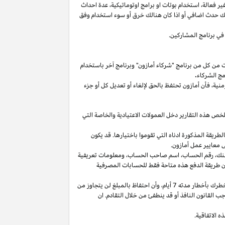
غير
فعالة،
استخدام
بوتات
او برامج
اوتوماتيكية،
عدة احداث
لك حدث اضافي أو
اذا
كان هنالك خرق أو سوء استخدام وفق
في برنامج المشاركين.
ت من كل من برنامج "شركاء أمازون" وبرنامج آخر باستخدام
مج الشركاء
.
منية،
فأن أمازون تحتفظ بالحق لإلغاء أو تعديل كل أو جزء
تلخص هذه التقارير دخل العمولات الاعتيادية والخاصة التي
ما من انتهاء الشهر الذي تم كسب العمولة فيه بالطريقة المذكورة ادناه التي تقوموا باختيارها. قد يكون
 معايير عمل أمازون.
نك،
رقم
الحساب،
اسم صاحب
الحساب،
ومعلومات تعريفية
ن
طريقة
الدفع
هذه
متاحة
فقط
للحسابات
المصرفية
طرك بأخطار مدته 7
أيام،
وأن احتفاظ بالمبلغ لن يتجاوز من
 القانون النافذ أو قد ينطفئ من خلال التقادم. ان
 الاتفاقية.