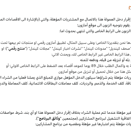
)
،
والتي (بالإشارة الى الاقصاءات ال
قوم بتوجيه الزبون الى موقع أمازون؛
لزبون على الرابط الخاص والتي تنتهي بحدوث اما:
ها نحن بتقديرنا
الخاص؛
وعلى سبيل المثال
،
تطبيق أمازون رقمي او منتجات تم بيعها تحت
"صحف
كينديل
" "مدونات
كيندل
" "نشرات اخبار
كيندل
" "مجلات
كيندل
" ("
منتج رقمي
")؛ او
هذا الرابط الخاص غير الرابط الخاص لك
،
ويحدث الاتي:
 بعد الضغط على الرابط الخاص الاولي؛ أو
ثل هذا من خلال تحميل أو تنزيل من موقع أمازون
يات مؤهلة يتم
شراؤها
سيكون الدخل المؤهل موازي للمبلغ الذي يصلنا فعليا من الشراء ا
فة
،
كلف الخدمة
،
والذمم
،
والرديات
،
كلف معاملات البطاقات الائتمانية
،
كلف المعاملة والدي
 مؤهلة عندما تتم عملية الشراء بخلاف إقرار دخل العمولة هذا او أي بند
،
شرط
،
مواصفات
فاقية التشغيل لبرنامج المشاركين (مجتمعين "
وثائق البرنامج
").
يات مؤهلة يتم اعتبارها غير مؤهلة ومقصيه من برنامج المشاركين: