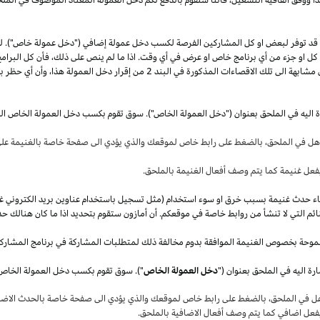
قد توفر لبعض او كل المشاركين الفرصة لكسب دخل عمولة إضافي ("دخل عمولة خاص"). 
ل كل او جزء من أي برنامج خاص او عرض في أي وقت.
اذا
ما لم ينص على
ذلك،
فأن كل البرامج
 مشابهة الى تلك الاقصاءات المذكورة في البند
2
من إقرار دخل العمولة
هذا،
وأن أي حظر بم
ة اليه في الملحق بعنوان ("دخل العمولة الخاص"). سوق تقوم بكسب دخل العمولة الخاص ال
أهل في
الملحق،
بالضغط على رابط خاص لموقعك والذي يؤدي الى صفحة خاصة بالغنيمة على 
فعل غنيمة كما يتم وصف أفعال الغنيمة بالملحق
.
قصاء حدث غنيمة بسبب خرق او سوء استخدام (مثل تسجيل باستخدام عناوين بريد الكتروني غ
ئم التي لا تنشأ من روابط خاصة في موقعكم. أن أمازون ستقوم بتحديد
اذا
ما كان هنالك حد
موحة بخصوص الغنيمة الموافقة بدوم مخالفة ذلك لمتطلبات المشاركة في برنامج المشارك
ة اليه في الملحق بعنوان ("
دخل العمولة الخاص
هل في
الملحق،
بالضغط على رابط خاص لموقعك والذي يؤدي الى صفحة خاصة بالحدث الاضاف
بفعل اضافي كما يتم وصف أفعال الاضافية بالملحق
.