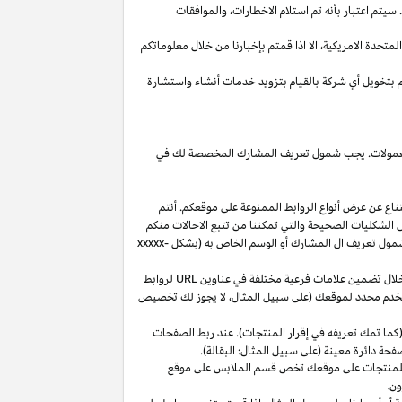
يتم اعتبار بأنه تم استلام
الاخطارات،
والموافقات
المتحدة
الامريكية،
الا
اذا
قمتم بإخبارنا من خلال معلوماتكم
م بتخويل أي شركة بالقيام بتزويد خدمات أنشاء واستشارة
 العمولات. يجب شمول تعريف المشارك المخصصة لك في
ناع عن عرض أنواع الروابط الممنوعة على موقعكم. أنتم
ل الشكليات الصحيحة والتي تمكننا من تتبع الاحالات منكم
ول تعريف ال المشارك أو الوسم الخاص به (بشكل
xxxxx-
خلال تضمين علامات فرعية مختلفة في عناوين
URL
لروابط
مستخدم محدد لموقعك (على سبيل المثال، لا يجوز لك تخصيص
كما تمك تعريفه في إقرار المنتجات). عند ربط الصفحات
فحة دائرة معينة (على سبيل المثال: البقالة).
للمنتجات على موقعك تخص قسم الملابس على موقع