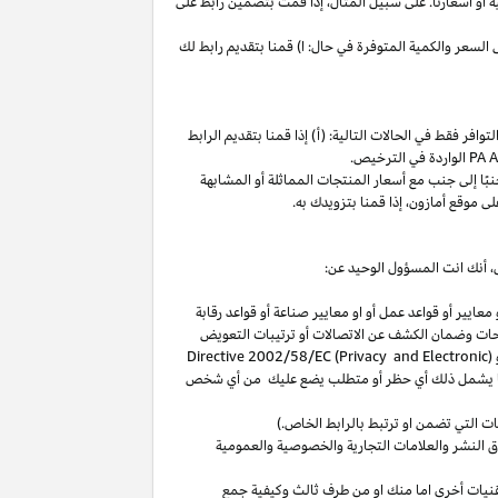
ة
أو
أسعارنا
.
على
سبيل
المثال،
إذا
قمت
بتضمين
رابط
على
لسعر والكمية المتوفرة في حال: ا) قمنا بتقديم رابط لك
فر فقط في الحالات التالية: (أ) إذا قمنا بتقديم الرابط
الواردة في الترخيص
.
بًا
إلى
جنب
مع
أسعار
المنتجات
المماثلة
أو
المشابهة
لى
موقع
أمازون،
إذا
قمنا
بتزويدك
به
.
،
أنك انت المسؤول الوحيد عن:
عايير أو قواعد عمل أو او معايير صناعة أو قواعد رقابة
حات
وضمان الكشف عن الاتصالات أو ترتيبات التعويض
(
Directive 2002/58/EC (Privacy and Electronic
بما يشمل ذلك أي حظر أو متطلب يضع عليك من أي شخص
التي تضمن او ترتبط بالرابط الخاص.)
 النشر والعلامات التجارية والخصوصية والعمومية
نيات أخرى اما منك او من طرف ثالث وكيفية جمع