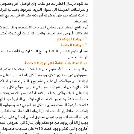
قد نقوم بأرسال
اخطارات،
موافقات واي تواصل أخر بخصوص برنا
والمراسلات المرسلة الى عنوان البريد المربوط بحساب
البرنا
اذا
انت لستم بمواطن أو شركة أمريكية تشارك في برنامج
الم
الضريبية.
أن برنامج المشاركين مجاني لمن يريد
الانضمام،
واننا
نقوم بت
لشركائنا،
فيرجى اخذ الحيطة والحذر
اذا
كانت أي شركة (حتى 
أ. الروابط لمواقعكم
أ. الروابط الخاصة
بعد أن تقوم بتقديم طلبك لبرنامج
المشاركين،
فأنه
ب
ا
مكانك
أ
الرابط الخاص.
ب. المتطلبات العامة لكل الروابط الخاصة
ان الروابط الخاصة قد نقوم نحن بتوليدها أو توفيرها لمكم.
اذ
مسؤولون عن محتوى
شكل،
ووضعية كل رابط تضعونه على
مو
لزبائننا من موقعكم. أن عليكم تشجيع زبائنكم بحفظ روابط
20
او أي شكل اخر نقره) كمعيار في عنوان الموقع لكل رابط
بناءً على طلبك، ولكن رهناً بموافقتنا، قد نصدر لك تعريفات 
خاصة مختلفة. ولا يجوز لك تحت أي ظرف من الظروف ربط أي ع
علامات فرعية للمستخدمين بشكل ديناميكي عند وصولهم إ
ب
ا
مكانك
إضافة وإزالة منتجات (والروابط الخاصة المتعلقة ب
بقوائم
المنتجات،
يجب عرض محتوى
أصلي
إضافي على موقعك
يجب إزالة أي روابط من موقعكم وأي إشارة الى العروض المحد
أمازون والتي تذكر وجود خصم
15% على منتجات
محدودة،
فيج