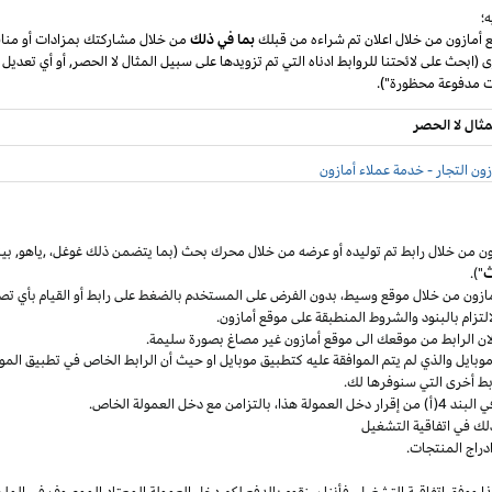
؛
ع أمازون من خلال اعلان تم شراءه من قبلك
بما في ذلك
من خلال مشاركتك بمزادات أو مناق
ى (ابحث على لائحتنا للروابط ادناه التي تم تزويدها على سبيل المثال لا الحصر, أو أي تعديل
مثال لا الحصر
ون التجار - خدمة عملاء أمازون
ون من خلال رابط تم توليده أو عرضه من خلال محرك بحث (بما يتضمن ذلك
غوغل
،
,ياهو,
بين
ث
").
مازون من خلال موقع
وسيط،
بدون الفرض على المستخدم بالضغط على رابط أو القيام بأي تص
التزام بالبنود
والشروط المنطبقة
على موقع أمازون.
 لان الرابط من موقعك الى موقع أمازون غير مصاغ بصورة سليمة.
وبايل
والذي لم يتم الموافقة عليه كتطبيق
موبايل
او حيث
أن
الرابط الخاص في تطبيق
المو
ربط أخرى التي سنوفرها لك.
خل العمولة
هذا،
بالتزامن مع دخل العمولة الخاص.
لك في اتفاقية التشغيل
دراج المنتجات.
ا ووفق اتفاقية
التشغيل،
فأننا سنقوم بالدفع لكم دخل العمولة المعتاد الموصوف في الملح