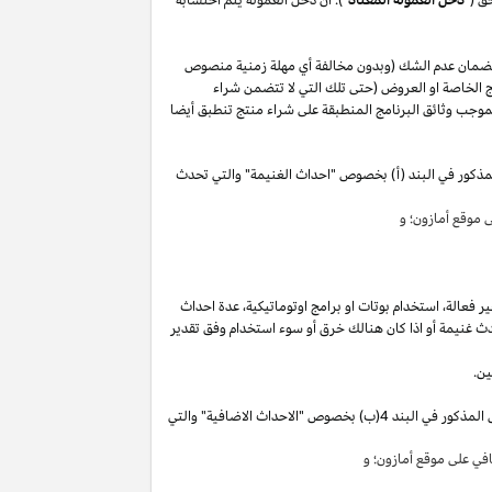
لضمان عدم الشك (وبدون مخالفة أي مهلة زمنية منصوص
 الخاصة او العروض (حتى تلك التي لا تتضمن شراء
وجب وثائق البرنامج المنطبقة على شراء منتج تنطبق أيضا
مذكور في البند (أ) بخصوص "احداث الغنيمة" والتي تحدث
موقع أمازون؛ و
ير
فعالة،
استخدام
بوتات
او برامج
اوتوماتيكية،
عدة احداث
ث غنيمة أو
اذا
كان هنالك خرق أو سوء استخدام وفق تقدير
ين.
"). سوق تقوم بكسب دخل العمولة الخاص المذكور في البند 4(ب) بخصوص "الاحداث الاضافية" والتي
ي على موقع أمازون؛ و