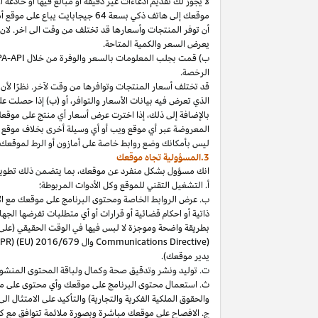
لا
يجوز
لك
تقديم
ادعاءات
غير
دقيقة
أو
مبالغ
فيها
أو
خادعة
أ
موقعك
إلى
هاتف
ذكي
بسعة
64
جيجابايت
يباع
على
موقع
أ
أن توفر المنتجات وأسعارها قد تختلف من وقت الى اخر. لان
يعرض السعر والكمية المتاحة.
ب) قمت بجلب المعلومات بالسعر والوفرة من خلال
PA-API
الرخصة.
قد تختلف أسعار المنتجات وتوافرها من وقت لآخر. نظرًا لأن أ
الذي تعرض فيه بيانات الأسعار والتوافر، أو (ب) إذا حصلت عل
بالإضافة
إلى
ذلك،
إذا
اخترت
عرض
أسعار
أي
منتج
على
موقع
المعروضة
عبر
أي
موقع
ويب
أو
أي
وسيلة
أخرى
بخلاف
موقع
ليس
بأمكانك
وضع روابط خاصة على أمازون أو الرط لموقعك 
3.المسؤولية تجاه موقعك
انك
مسؤول بشكل منفرد عن
موقعك،
بما يتضمن ذلك تطوي
أ. التشغيل التقني للموقع وكل الأدوات المربوطة؛
ب. عرض الروابط الخاصة ومحتوى البرنامج على موقعك مع الامتث
ذاتية أو احكام قضائية أو قرارات أو أي متطلبات تفرضها ال
بطريقة واضحة وموجزة لا لبس فيها في الوقت الحقيقي
(على
) وال
Communications Directive
DPR) (EU) 2016/679
يدير موقعك).
ت. توليد ونشر وتدقيق صحة وكمال ولباقة المحتوى المنشو
ث. استعمال محتوى البرنامج على موقعك وأي محتوى على موق
والحقوق الملكية الفكرية والتجارية) والتأكيد على الامتثال ال
ج. الافصاح على موقعك مباشرة وبصورة ملائمة تتوافق مع ك