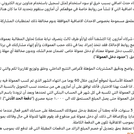
قصاء حدث اضافي بسبب خرق او سوء استخدام (مثل تسجيل باستخدام عناوين بريد الكتروني 
اضافية التي لا تنشأ من روابط خاصة في موقعكم. أن أمازون ستقوم بتحديد
اذا
ما كان هنا
الملحق مسموحة بخصوص الاحداث الاضافية الموافقة بدوم مخالفة ذلك لمتطلبات المشاركة 
شركاء أمازون. إذا اكتشفنا أنك (و/أو طرف ثالث يتصرف نيابة عنك) تحاول المطالبة بعمولا
ج روابط الإحالة)، فقد نتخذ إجراءً، بما في ذلك حجب العمولات و/أو إنهاء مشاركتك في برنا
 لكسب دخل عمولة معتاد أو دخل عمولة خاص. لضمان عدم
الشك،
وبدون مخالفة أي مهلة
ز
ق. ("
حدود دخل العمولة
").
 واضح ودقيق المشتريات المؤهلة لأغراض التتبع
الداخلي،
وخلق وتوزيع تقاريرنا لكم والتي 
سنقوم بدفع دخل العمولة المعتاد ودخل العمولة الخاص في العملة الأساسية لموقع أمازون خلال 60 يو
.
اذا
قمت بهذا
الاختيار،
فأنك توافق على أن أمازون هي من ستحدد نسب التحويل بالنسبة الى
دخل العمولة التي تكسبه في كل شهر في الحساب البنكي التي تحددها وبعد أن تزودنا باسم
الب
دخل العمولة حتى يصل المبلغ المستحق لك الى
١٬٠٠٠
جنيه
مصري
("
دفعة الحد الأدنى
")
.
ا
سنوات،
فأنه بحقنا أن نحتفظ بدخل عمولاتك المستحقة على حسابك
الغير فعال
عندما نخ
ايا. وبالإضافة الى
ذلك،
أي دخل عمولة غير مدفوع قد يقوم نقلها للدولة في حال وفاتك بموجب
بموجب الاتفاقية تكون هي الدفعة الكاملة.
 نحتفظ بحق بتعديل أو خصم المبلغ الزائد من الدفعات المقبلة التي قد تدفع لك بموجب هذه