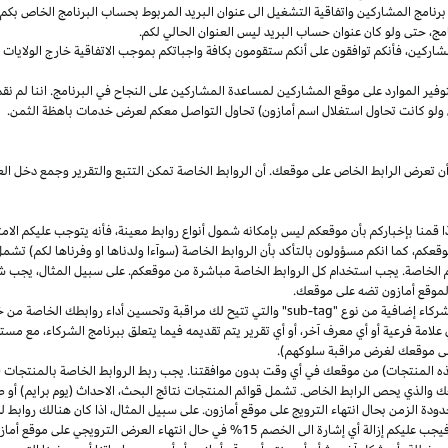
مج المشاركين واتفاقية التشغيل الى عنوان البريد المربوط بحساب البرنامج الخاص بكم. س
مج،
حتى ولو كان عنوان حساب البريد ليس العنوان الحالي لكم.
شاركين،
فأنكم توافقون على أنكم ستقومون بكافة واجباتكم بموجب الاتفاقية
خارج
الولايات 
وفير الموارد على موقع المشاركين لمساعدة المشاركين على النجاح في البرنامج. اننا لم نق
ولو كانت تحاول استغلال اسم أمازون) تحاول التواصل معكم لعرض خدمات باهظة الثمن.
ن تعرض الرابط الخاص على موقعك. أن الروابط الخاصة تمكن التتبع والتقرير وجمع دخل
ا
قمنا بإخباركم بأن موقعكم ليس بإمكانه شمول أنواع روابط
معينة،
فأنه يتوجب عليكم الامت
قعكم،
كما انكم مسؤولون بالتأكد بأن الروابط الخاصة (سوآءا ولدناها او وفرناها لكم) تشم
كم الخاصة. يجب استخدام كل الروابط الخاصة مباشرة من موقعكم. على سبيل
المثال،
يجب شم
 لموقع أمازون تضه على موقعك.
شركاء إضافية من نوع "
sub-tag
" والتي تتيح لك مراقبة وتحسين أداء روابطك الخاصة من 
لامة فرعية أو أي معرف آخر، أو أي تقرير يتم تقديمه فيما يتعلق ببرنامج الشركاء، مع 
لى موقعك لغرض مراقبة سلوكهم).
هذه المنتجات) من موقعك في أي وقت بدون موافقتنا. يجب ربط الروابط الخاصة بالمنتجات (
 والذي يحص الرابط الخاص. تشمل قوائم المنتجات نتائج
البحث،
الاحداث (يوم برايم) أو ص
ودة الزمن بحال انتهاء الترويج على موقع أمازون. على سبيل
المثال،
اذا
كان هنالك روابط 
ب عليكم إزالة أي إشارة الى الخصم 15% في حال انتهاء العرض الترويجي على موقع أمازون.