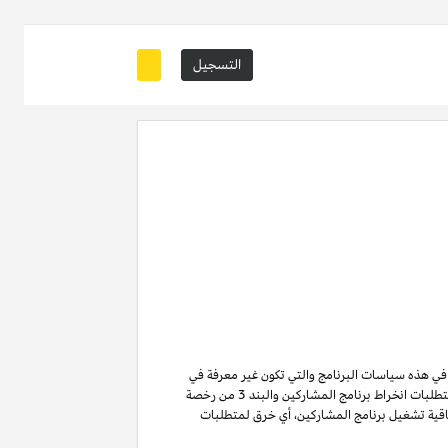
التسجيل
ة في هذه سياسات البرنامج والتي تكون غير معرفة في
من متطلبات انخراط برنامج المشاركين والبند 3 من رخصة
ن لا تنتهي ولا تنطفئ بانتهاء اتفاقية تشغيل برنامج المشاركين. لتفادي الشك وبدون الحد من غرض المادة 6 (ا) من اتفاقية تشغيل برنامج المشاركين، أي خرق لمتطلبات