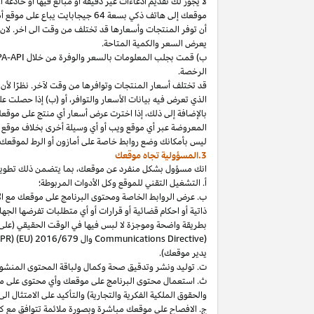
لا
يجوز
لك
تقديم
ادعاءات
غير
دقيقة
أو
مبالغ
فيها
أو
خادعة
أ
موقعك
إلى
هاتف
ذكي
بسعة
64
جيجابايت
يباع
على
موقع
أ
أن توفر المنتجات وأسعارها قد تختلف من وقت الى اخر. لان
يعرض السعر والكمية المتاحة.
ب) قمت بجلب المعلومات بالسعر والوفرة من خلال
PA-API
الرخصة.
قد تختلف أسعار المنتجات وتوافرها من وقت لآخر. نظرًا لأن أ
الذي تعرض فيه بيانات الأسعار والتوافر، أو (ب) إذا حصلت عل
بالإضافة
إلى
ذلك،
إذا
اخترت
عرض
أسعار
أي
منتج
على
موقع
المعروضة
عبر
أي
موقع
ويب
أو
أي
وسيلة
أخرى
بخلاف
موقع
ليس
بأمكانك
وضع روابط خاصة على أمازون أو الرط لموقعك 
3.المسؤولية تجاه موقعك
انك
مسؤول بشكل منفرد عن
موقعك،
بما يتضمن ذلك تطوي
أ. التشغيل التقني للموقع وكل الأدوات المربوطة؛
ب. عرض الروابط الخاصة ومحتوى البرنامج على موقعك مع الامتث
ذاتية أو احكام قضائية أو قرارات أو أي متطلبات تفرضها ال
بطريقة واضحة وموجزة لا لبس فيها في الوقت الحقيقي
(على
) وال
Communications Directive
DPR) (EU) 2016/679
يدير موقعك).
ت. توليد ونشر وتدقيق صحة وكمال ولباقة المحتوى المنشو
ث. استعمال محتوى البرنامج على موقعك وأي محتوى على موق
والحقوق الملكية الفكرية والتجارية) والتأكيد على الامتثال ال
ج. الافصاح على موقعك مباشرة وبصورة ملائمة تتوافق مع ك