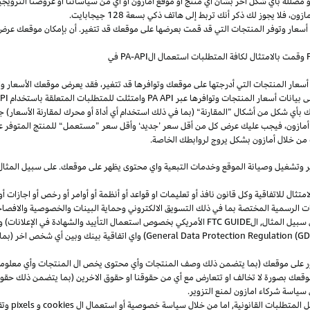
و
مضللة
بأي
شكل
آخر
بشأن
أي
منتج
أو
موقع
أمازون
أو
أي
من
سياساتنا
أو
عروضنا
الترويجي
مازون،
فلا
يجوز
لك
ذكر
أنك
تربط
إلى
هاتف
ذكي
بسعة
128
جيجابايت
.
 أسعار وتوفر المنتجات التي قد قمت بعرضها على موقعك قد تتغير. أن بإمكان موقعك عرض ا
وقمت بالامتثال لكافة المتطلبات استعمال
ال
-API
PA
في
سعار المنتجات التي أدرجتها على موقعك وتوافرها قد تتغير، فقد يعرض موقعك الأسعار والتوا
ى بيانات أسعار المنتجات وتوافرها عبر
PA API
وامتثلت للمتطلبات المتعلقة باستخدام
PA API
ك
بأي
شكل
من
أشكال
”
المقارنة
“
(
بما
في
ذلك
استخدام
أي
أداة
أو
محرك
لمقارنة
الأسعار
)
جن
أمازون،
فيجب
عليك
عرض
كل
من
أقل
سعر
’
جديد
‘
وأقل
سعر
”
مستعمل
“
للمنتج
المتوفر
ع
من خلال أمازون بشكل يروج لروابطك الخاصة.
ر
وتشغيل
وصيانة الموقع وخدمات التبعية واي محتوى يظهر على موقعك. على سبيل
المثال
ال للاتفاقية وكل قانون نافذ أو تعليمات او قواعد أو أنظمة أو أوامر أو رخص أو اجازات أو م
جهات الرسمية المختصة بما في ذلك التسويق الالكتروني وحماية البينات والخصوصية
والافصا
 سبيل المثال, ال
FTC GUIDE
الأمريكي بخصوص استعمال التأييد والشهادة في الإعلانات) و 
General Data Protection Regulation (G
) واي اتفاقية بينك وبين أي شخص اخر (
ر على موقعك (بما يتضمن ذلك وصف المنتجات وأي محتوى يخص ال المنتجات وأي معلومات 
عك بصورة لا تخالف او تتعارض مع أي من حقوقنا او حقوق الاخرين (بما يتضمن ذلك حقوق
ى سياسة شركاء امازون لمنع التزوير.
ل المتطلبات القانونية, اما من خلال سياسة خصوصية أو استعمال ال
cookies
و
pixels
و
تق