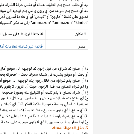
ب. أي طلب منتج يتم
الغاؤه،
اعادته أو عكس حركة الشراء عليه
ت. أي منتج يتم شراءه من أي زبون والتي يتم توجيه الى موق
تحتوي على كلمة "أمازون" أو "كيندل" أو أي علامة أمازون أخر
"ammazon" "ammazon" "kindel" (كل ما ذكر "تنسيبات مدفوعة محظورة").
المكان
لائحتنا للروابط على سبيل ال
مصر
قائمة غير شاملة لعلامات أماز
د) أي منتج تم
شراؤه
من قبل زبون تم توجيهه الى موقع أماز
أو
بحث،
أو موقع يشارك في شبكة محرك بحث) ("
محرك بح
ه) أي منتج يتم
شراؤه
من خلال زبون يتم توجيهه الى موقع أ
و) تم شراء المنتج من قبل
الزبون،
حيث
أن
الزبون لا يقوم بال
ز) أي شراء لمنتج لا يتم تتبعه أو التبليغ عنه بصورة صحيحة
ح) أي منتج يتم
شراؤه
من خلال رابط خاص من خلال تطبيق
م
تعريفها ادناه في رخصة حقوق الملكية الفكرية) أو أي أدوات 
ط) أي منتج الذي يكون موضوع حدث غنيمة (كما تم تعريفه في البند 4(أ) من إقرار د
ظ) أي منتج يتم
شراؤه
كاشتراك الا
اذا
تم الاتفاق على عكس ذ
خ) او اصدار او طلب مسبق والذي لا يكون موجود على صفحة ا
3. دخل العمولة المعتاد
بالإشارة الى الحدود الموصوفة في هذه إقرار دخل العمولة هذ