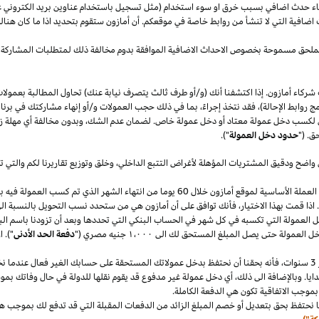
قصاء حدث اضافي بسبب خرق او سوء استخدام (مثل تسجيل باستخدام عناوين بريد الكتروني 
اضافية التي لا تنشأ من روابط خاصة في موقعكم. أن أمازون ستقوم بتحديد
اذا
ما كان هنا
الملحق مسموحة بخصوص الاحداث الاضافية الموافقة بدوم مخالفة ذلك لمتطلبات المشاركة 
شركاء أمازون. إذا اكتشفنا أنك (و/أو طرف ثالث يتصرف نيابة عنك) تحاول المطالبة بعمولا
ج روابط الإحالة)، فقد نتخذ إجراءً، بما في ذلك حجب العمولات و/أو إنهاء مشاركتك في برنا
 لكسب دخل عمولة معتاد أو دخل عمولة خاص. لضمان عدم
الشك،
وبدون مخالفة أي مهلة
ز
ق. ("
حدود دخل العمولة
").
 واضح ودقيق المشتريات المؤهلة لأغراض التتبع
الداخلي،
وخلق وتوزيع تقاريرنا لكم والتي 
سنقوم بدفع دخل العمولة المعتاد ودخل العمولة الخاص في العملة الأساسية لموقع أمازون خلال 60 يو
.
اذا
قمت بهذا
الاختيار،
فأنك توافق على أن أمازون هي من ستحدد نسب التحويل بالنسبة الى
دخل العمولة التي تكسبه في كل شهر في الحساب البنكي التي تحددها وبعد أن تزودنا باسم
الب
دخل العمولة حتى يصل المبلغ المستحق لك الى
١٬٠٠٠
جنيه
مصري
("
دفعة الحد الأدنى
")
.
ا
سنوات،
فأنه بحقنا أن نحتفظ بدخل عمولاتك المستحقة على حسابك
الغير فعال
عندما نخ
ايا. وبالإضافة الى
ذلك،
أي دخل عمولة غير مدفوع قد يقوم نقلها للدولة في حال وفاتك بموجب
بموجب الاتفاقية تكون هي الدفعة الكاملة.
 نحتفظ بحق بتعديل أو خصم المبلغ الزائد من الدفعات المقبلة التي قد تدفع لك بموجب هذه