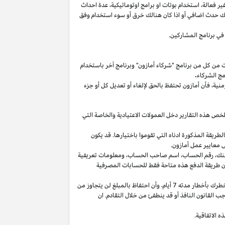
غير
فعالة،
استخدام
بوتات
او برامج
اوتوماتيكية،
عدة احداث
لك حدث اضافي أو
اذا
كان هنالك خرق أو سوء استخدام وفق
في برنامج المشاركين.
ت من كل من برنامج "شركاء أمازون" وبرنامج آخر باستخدام
مج الشركاء
.
منية،
فأن أمازون تحتفظ بالحق لإلغاء أو تعديل كل أو جزء
تلخص هذه التقارير دخل العمولات الاعتيادية والخاصة التي
ما من انتهاء الشهر الذي تم كسب العمولة فيه بالطريقة المذكورة ادناه التي تقوموا باختيارها. قد يكون
 معايير عمل أمازون.
نك،
رقم
الحساب،
اسم صاحب
الحساب،
ومعلومات تعريفية
ن
طريقة
الدفع
هذه
متاحة
فقط
للحسابات
المصرفية
طرك بأخطار مدته 7
أيام،
وأن احتفاظ بالمبلغ لن يتجاوز من
 القانون النافذ أو قد ينطفئ من خلال التقادم. ان
 الاتفاقية.