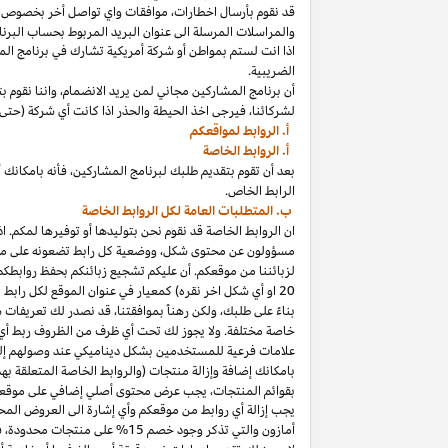
قد نقوم بأرسال
اخطارات،
موافقات واي تواصل أخر بخصوص برنا
والمراسلات المرسلة الى عنوان البريد المربوط بحساب
البرنا
اذا
انت لستم بمواطن أو شركة أمريكية تشارك في برنامج
الم
الضريبية.
أن برنامج المشاركين مجاني لمن يريد
الانضمام،
واننا
نقوم بت
لشركائنا،
فيرجى اخذ الحيطة والحذر
اذا
كانت أي شركة (حتى 
أ. الروابط لمواقعكم
أ. الروابط الخاصة
بعد أن تقوم بتقديم طلبك لبرنامج
المشاركين،
فأنه
ب
ا
مكانك
أ
الرابط الخاص.
ب. المتطلبات العامة لكل الروابط الخاصة
ان الروابط الخاصة قد نقوم نحن بتوليدها أو توفيرها لمكم.
اذ
مسؤولون عن محتوى
شكل،
ووضعية كل رابط تضعونه على
مو
لزبائننا من موقعكم. أن عليكم تشجيع زبائنكم بحفظ روابط
20
او أي شكل اخر نقره) كمعيار في عنوان الموقع لكل رابط
بناءً على طلبك، ولكن رهناً بموافقتنا، قد نصدر لك تعريفات 
خاصة مختلفة. ولا يجوز لك تحت أي ظرف من الظروف ربط أي ع
علامات فرعية للمستخدمين بشكل ديناميكي عند وصولهم إ
ب
ا
مكانك
إضافة وإزالة منتجات (والروابط الخاصة المتعلقة ب
بقوائم
المنتجات،
يجب عرض محتوى
أصلي
إضافي على موقعك
يجب إزالة أي روابط من موقعكم وأي إشارة الى العروض المحد
أمازون والتي تذكر وجود خصم
15% على منتجات
محدودة،
فيج