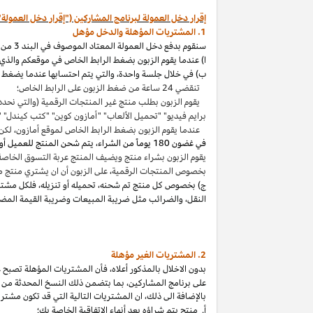
إقرار دخل العمولة لبرنامج المشاركين ("إقرار دخل العمولة"
1. المشتريات المؤهلة والدخل مؤهل
سنقوم بدفع دخل العمولة المعتاد الموصوف في البند 3 من إقرار دخل العمولة هذا بالاتصال مع المشتريات المؤهلة
ا) عندما يقوم الزبون بضغط الرابط الخاص في موقعكم والذي ي
ب) في خلال جلسة واحدة
،
والتي يتم احتسابها عندما يضغط ا
تنقضي 24 ساعة من ضغط الزبون على الرابط الخاص؛
يقوم الزبون بطلب منتج غير المنتجات الرقمية (والتي نحدد
برايم فيديو" "تحميل الألعاب" "أمازون كوين" "كتب
كيندل
" 
عندما يقوم الزبون بضغط الرابط الخاص لموقع أمازون
،
لكن 
في غضون
180 يوماً من الشراء، يتم شحن المنتج للعميل أو بثه أو تنزيله من قبله، ودفعه لثمنه
يقوم الزبون بشراء منتج ويضيف المنتج عربة التسوق الخاصة به واكمال الطلب خلال 89 يوما كموعد أقصاه
بخصوص المنتجات الرقمية
،
على الزبون أن ان يشتري منتج م
ج) بخصوص كل منتج تم شحنه
،
تحميله أو تنزيله
،
فلكل مشتر
النقل
،
والضرائب مثل ضريبة المبيعات وضريبة القيمة المضا
2. المشتريات
الغير مؤهلة
بدون الاخلال بالمذكور أعلاه
،
فأن المشتريات المؤهلة تصبح غير
على برنامج
المشاركين،
بما بتضمن ذلك النسخ المحدثة من ات
بالإضافة الى ذلك
،
ان المشتريات التالية التي قد تكون مشتر
أ. منتج يتم
شراؤه
بعد أنهاء الاتفاقية الخاصة بك؛