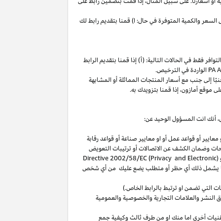
ة
أو
أسعارنا
.
على
سبيل
المثال،
إذا
قمت
بتضمين
رابط
على
لسعر والكمية المتوفرة في حال: ا) قمنا بتقديم رابط لك
فر فقط في الحالات التالية: (أ) إذا قمنا بتقديم الرابط
الواردة في الترخيص
.
بًا
إلى
جنب
مع
أسعار
المنتجات
المماثلة
أو
المشابهة
لى
موقع
أمازون،
إذا
قمنا
بتزويدك
به
.
،
أنك انت المسؤول الوحيد عن:
عايير أو قواعد عمل أو او معايير صناعة أو قواعد رقابة
حات
وضمان الكشف عن الاتصالات أو ترتيبات التعويض
(
Directive 2002/58/EC (Privacy and Electronic
بما يشمل ذلك أي حظر أو متطلب يضع عليك من أي شخص
التي تضمن او ترتبط بالرابط الخاص.)
 النشر والعلامات التجارية والخصوصية والعمومية
نيات أخرى اما منك او من طرف ثالث وكيفية جمع