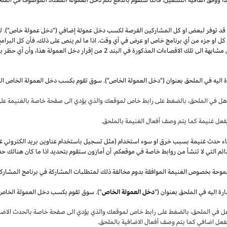
قد توفر لبعض او كل المشاركين الفرصة لكسب دخل عمولة إضافي ("دخل عمولة خاص"). 
ل كل او جزء من أي برنامج خاص او عرض في أي وقت.
اذا
ما لم ينص على
ذلك،
فأن كل البرامج
 مشابهة الى تلك الاقصاءات المذكورة في البند
2
من إقرار دخل العمولة
هذا،
وأن أي حظر بم
ة اليه في الملحق بعنوان ("دخل العمولة الخاص"). سوق تقوم بكسب دخل العمولة الخاص ال
أهل في
الملحق،
بالضغط على رابط خاص لموقعك والذي يؤدي الى صفحة خاصة بالغنيمة على 
فعل غنيمة كما يتم وصف أفعال الغنيمة بالملحق
.
قصاء حدث غنيمة بسبب خرق او سوء استخدام (مثل تسجيل باستخدام عناوين بريد الكتروني غ
ئم التي لا تنشأ من روابط خاصة في موقعكم. أن أمازون ستقوم بتحديد
اذا
ما كان هنالك حد
موحة بخصوص الغنيمة الموافقة بدوم مخالفة ذلك لمتطلبات المشاركة في برنامج المشارك
ة اليه في الملحق بعنوان ("
دخل العمولة الخاص
هل في
الملحق،
بالضغط على رابط خاص لموقعك والذي يؤدي الى صفحة خاصة بالحدث الاضاف
بفعل اضافي كما يتم وصف أفعال الاضافية بالملحق
.