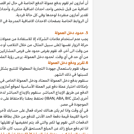
أن أمازون لم تقوم بدفع عمولة الدفع الخاصة في حال تم ا
اضافية من قبل شخص
واحد،
احداث اضافية
متكررة،
وأحداث 
تقدير أمازون منفردة لوحدها وفي كل حالة فردية.
أن الروابط الخاصة بصفحات الاحداث الاضافية المدرجة في 
5. حدود دخل العمولة
يجب عدم استخدام علامات الشركاء إلا للاستفادة من عمولات 
حركة الزوار نفسها (على سبيل المثال، من خلال التلاعب أو دم
من وقت الى
أخر،
قد نقوم بفرض حدود على فرص المشاركين
من أي حد في أي وقت. لحدود دخل
العمولة،
يرجى رؤية الملح
6.تقرير ودفع دخل العمولة
سوف نقوم باستعمال جهودنا التجارية المعقولة للتتبع بشكل
كسبتها في ذلك الشهر.
بإمكانك اختيار عملة دفع غير العملة الأساسية لموقع أمازون
الدفع عن طريق الإيداع المباشر. سنقوم بالإيداع المباشر ل
أخرى (مثل
BIC
,
ABA
,
IBAN
) نحتفظ بحقنا بالاحتفاظ على 
الموجودة
في
مصر
.
في أي وقت
واذا
لم يكن هنالك تحرك فعال على حسابك لأخر 3
ناحية القيمة قيمة دفعة الحد الأدنى للدفع من خلال بطاقة هد
الدفعات التي نقوم بها
لكم،
والتي قد يتم تخفيضها أو تقليلها 
اذا
تم دفع مبلغ زائد عن المبلغ المستحق لأي سبب
كان،
فأننا