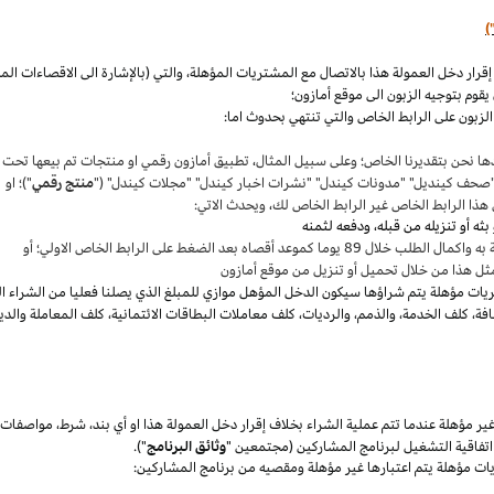
)
،
والتي (بالإشارة الى الاقصاءات ال
قوم بتوجيه الزبون الى موقع أمازون؛
لزبون على الرابط الخاص والتي تنتهي بحدوث اما:
ها نحن بتقديرنا
الخاص؛
وعلى سبيل المثال
،
تطبيق أمازون رقمي او منتجات تم بيعها تحت
"صحف
كينديل
" "مدونات
كيندل
" "نشرات اخبار
كيندل
" "مجلات
كيندل
" ("
منتج رقمي
")؛ او
هذا الرابط الخاص غير الرابط الخاص لك
،
ويحدث الاتي:
 بعد الضغط على الرابط الخاص الاولي؛ أو
ثل هذا من خلال تحميل أو تنزيل من موقع أمازون
يات مؤهلة يتم
شراؤها
سيكون الدخل المؤهل موازي للمبلغ الذي يصلنا فعليا من الشراء ا
فة
،
كلف الخدمة
،
والذمم
،
والرديات
،
كلف معاملات البطاقات الائتمانية
،
كلف المعاملة والدي
 مؤهلة عندما تتم عملية الشراء بخلاف إقرار دخل العمولة هذا او أي بند
،
شرط
،
مواصفات
فاقية التشغيل لبرنامج المشاركين (مجتمعين "
وثائق البرنامج
").
يات مؤهلة يتم اعتبارها غير مؤهلة ومقصيه من برنامج المشاركين: