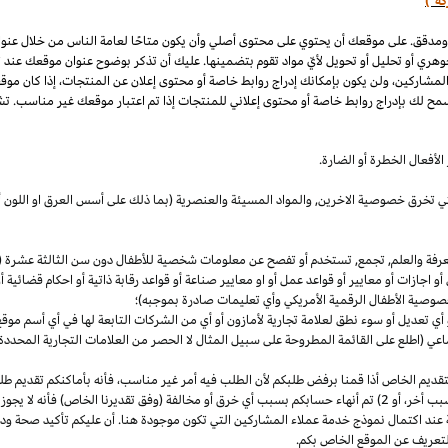
كة")
 ومدقق. على موقعك أن يحتوي على محتوى أصلي وأن يكون متاحًا لعامة الناس من خلال عنو
وهري أو تحليل أو تحويل لأيّ مواد تقوم بتضمينها. عليك أن تذكر بوضوح عنوان موقعك عند
المشاركين، ولن يكون بإمكانك إدراج روابط خاصة أو محتوى إعلان عن المنتجات، إذا كان موق
مح لك بإدراج روابط خاصة أو محتوى إعلاني للمنتجات إذا تم اعتبار موقعك غير مناسب. تشم
لأفعال الخطرة أو الضارة.
والتي تخرق خصوصية
الاخرين,
والمواد المسيئة والعنصرية (بما ذلك على أسس
العرق
او اللون 
معرفة والعلم, تجمع, تستخدم أو تفصح عن معلومات شخصية للأطفال دون سن الثالثة عشرة (ك
 أو اجازات أو معايير أو قواعد عمل أو او معايير صناعة أو قواعد رقابة ذاتية أو احكام قضائ
صوصية الأطفال الرقمية الأمريكي وأي تعليمات صادرة بموجبه)؛
أي تعديل أو سوء نطق لعلامة تجارية لأمازون أو أي من الشركات التابعة لها في أي أسم مو
 (اطلع على القائمة المطروحة على سبيل المثال لا الحصر من العلامات التجارية المحددة)
ديم الخاص أذا قمنا برفض طلبكم لأن الطلب فيه أمر غير
مناسب،
فأنه بأماكنكم تقديم ط
أخر،
أو 2) تم أنهاء حسابكم بسبب أي خرق أو مخالفة (وفق تقديرنا
الخاص)
فأنه لا يجوز
 عند اكتمال نموذج خدمة عملاء المشاركين التي تكون موجودة هنا. أن عليكم تأكيد صحة ود
تعريف عن الموقع الخاص بكم.