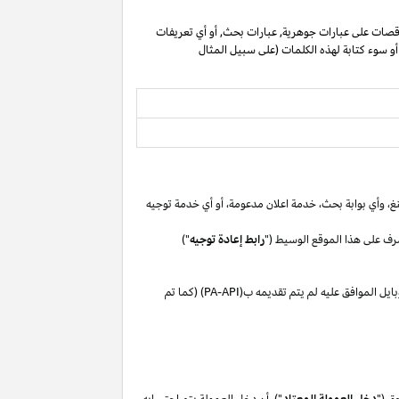
صات على عبارات جوهرية, عبارات بحث, أو أي تعريفات
 أو سوء كتابة لهذه الكلمات (على سبيل المثال
غ،
وأي بوابة
بحث،
خدمة اعلان
مدعومة،
أو
أي خدمة توجيه
رف على هذا الموقع الوسيط ("
رابط إعادة توجيه
")
بايل
الموافق
عليه لم
يتم تقديمه ب(
PA-API
) (كما تم
ق ("
دخل العمولة المعتاد
"). أن دخل العمولة يتم احتسابه