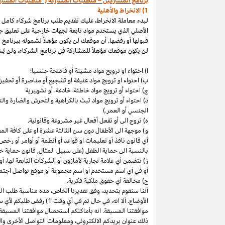
برنامج المشاركين – متطلبات المشاركة ("متطلبات المشار
1) الانخراط والأهلية
لبدء معاملة الانخراط، عليك تقديم طلب برنامج شركاء كامل
الأصلي الذي يستخدم مواد تابعة لجهات خارجية على تعليق ج
قبولها أو رفضها. أن موقعك لن يكون مؤهلاً لشموله ببرنامج 
لن يكون موقعك مؤهلاً للمشاركة في برنامج الشركاء، ولن يُس
ا) احتواء او ترويج مواد مشينة أو فاضحة جنسيا؛
ب)
احتواء
او
ترويج مواد
عنيفة او تشجيع أو مناصرة أو تحفيز ا
ج) احتواء أو ترويج مواد
خاطئة،
خادعة،
أو تشهيرية
د) احتواء أو ترويج مواد تبث بالكراهية والتحرش والضارة 
الجنسي أو العمر.)
ه) تروج الى أو تفعل أفعال غير مشروعة وقانونية.
و) موجهة الى الأطفال دون سن الثالثة عشرة او على كافة ال
أي قانون نافذ أو تعليمات او قواعد أو أنظمة أو أوامر أو رخص
بالنسبة الى حماية الطفل (على سبيل المثال, قانون حماية خ
ز) تتضمن أي علامة تجارية لأمازون أو الشركات التابعة
لها،
أو 
أو في أي اسم
مستخدم أو اسم مجموعة أو موقع تواصل اجتماعي
ح) مخالفة أي حقوق ملكية فكرية.
أننا سنقوم
بتحديد،
وفق تقديرنا
الخاص،
مدة مناسبة طلب التق
الأوضاع. ألا
انه،
في حال تم في أي وقت 1) رفض طلبكم لأي سبب
موافقتنا المسبقة. انه بأماكنكم استحصال موافقتنا المسبقة
ذلك عنوان بريدكم
الالكتروني،
ومعلومات التواصل الأخرى وال