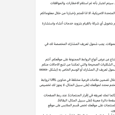
يتم اعتبار بأنه تم استلام
الاخطارات،
والموافقات
المتحدة
الامريكية،
الا
اذا
قمتم بإخبارنا من خلال معلوماتكم
م بتخويل أي شركة بالقيام بتزويد خدمات أنشاء واستشارة
 العمولات. يجب شمول تعريف المشارك المخصصة لك في
ناع عن عرض أنواع الروابط الممنوعة على موقعكم. أنتم
ل الشكليات الصحيحة والتي تمكننا من تتبع الاحالات منكم
ول تعريف ال المشارك أو الوسم الخاص به (بشكل
xxxxx-
خلال تضمين علامات فرعية مختلفة في عناوين
URL
لروابط
مستخدم محدد لموقعك (على سبيل المثال، لا يجوز لك تخصيص
كما تمك تعريفه في إقرار المنتجات). عند ربط الصفحات
فحة دائرة معينة (على سبيل المثال: البقالة).
للمنتجات على موقعك تخص قسم الملابس على موقع