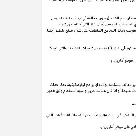
لضمان عدم الشك (وبدون مخالفة أي مهلة زمنية منصوص
 الخاصة او العروض (حتى تلك التي لا تتضمن شراء
وجب وثائق البرنامج المنطبقة على شراء منتج تنطبق أيضا
مذكور في البند (أ) بخصوص "احداث الغنيمة" والتي تحدث
موقع أمازون؛ و
ير
فعالة،
استخدام
بوتات
او برامج
اوتوماتيكية،
عدة احداث
ث غنيمة أو
اذا
كان هنالك خرق أو سوء استخدام وفق تقدير
ين.
"). سوق تقوم بكسب دخل العمولة الخاص المذكور في البند 4(ب) بخصوص "الاحداث الاضافية" والتي
ي على موقع أمازون؛ و