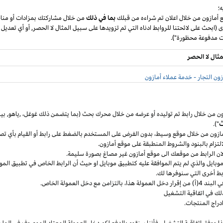
؛
ع أمازون من خلال اعلان تم شراءه من قبلك
بما في ذلك
من خلال مشاركتك بمزادات أو مناق
ى (ابحث على لائحتنا للروابط ادناه التي تم تزويدها على سبيل المثال لا الحصر, أو أي تعديل
مثال لا الحصر
ون التجار - خدمة عملاء أمازون
ون من خلال رابط تم توليده أو عرضه من خلال محرك بحث (بما يتضمن ذلك
غوغل
،
,ياهو,
بين
ث
").
مازون من خلال موقع
وسيط،
بدون الفرض على المستخدم بالضغط على رابط أو القيام بأي تص
التزام بالبنود
والشروط المنطبقة
على موقع أمازون.
 لان الرابط من موقعك الى موقع أمازون غير مصاغ بصورة سليمة.
وبايل
والذي لم يتم الموافقة عليه كتطبيق
موبايل
او حيث
أن
الرابط الخاص في تطبيق
المو
ربط أخرى التي سنوفرها لك.
خل العمولة
هذا،
بالتزامن مع دخل العمولة الخاص.
لك في اتفاقية التشغيل
دراج المنتجات.
ا ووفق اتفاقية
التشغيل،
فأننا سنقوم بالدفع لكم دخل العمولة المعتاد الموصوف في الملح