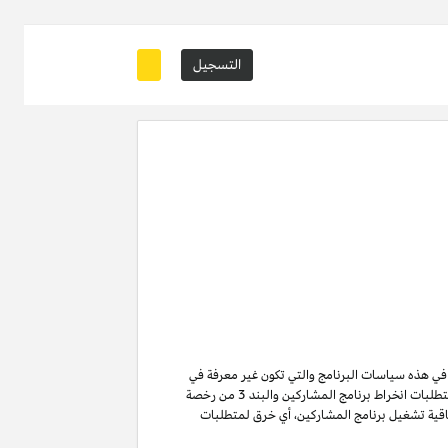
التسجيل
ة في هذه سياسات البرنامج والتي تكون غير معرفة في
من متطلبات انخراط برنامج المشاركين والبند 3 من رخصة
ن لا تنتهي ولا تنطفئ بانتهاء اتفاقية تشغيل برنامج المشاركين. لتفادي الشك وبدون الحد من غرض المادة 6 (ا) من اتفاقية تشغيل برنامج المشاركين، أي خرق لمتطلبات