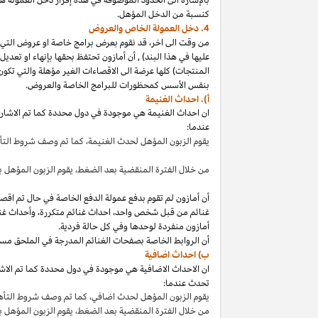
كنسبة من الدخل المؤهل.
4. دخل العمولة الخاص والعروض
من وقت الى
اخر،
قد نقوم بعرض برامج خاصة او عروض التي 
عليها في هذا
البند
)
,
أن أمازون تحتفظ بحقها بإنهاء او تعدي
المنتجات) كلها عرضة الى الاقصاءات
الغير مؤهلة
والتي تكون
بنفس الأسس كمحظورات للبرامج الخاصة والعروض.
أ). احداث الغنيمة
ان احداث الغنيمة هي موجودة في دول محددة كما تم الاشار
عندما:
يقوم الزبون المؤهل لحدث
الغنيمة،
كما تم وصف شروط الت
من خلال الفترة المنقضية بعد
الضغط،
يقوم الزبون المؤهل ب
أن أمازون لم تقوم بدفع عمولة الدفع الخاصة في حال تم ا
غنائم من قبل شخص
واحد،
احداث غنائم
متكررة،
وأحداث غنا
أمازون منفردة لوحدها وفي كل حالة فردية.
أن الروابط الخاصة بصفحات الغنائم المدرجة في الملحق مس
ب) احداث اضافية
ان الاحداث الاضافية هي موجودة في دول محددة كما تم الاشار
تحدث عندما:
يقوم الزبون المؤهل لحدث
اضافي،
كما تم وصف شروط التأ
من خلال الفترة المنقضية بعد
الضغط،
يقوم الزبون المؤهل 