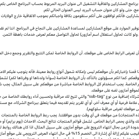
مج المشاركين واتفاقية التشغيل الى عنوان البريد المربوط بحساب البرنامج الخاص بكم. س
مج،
حتى ولو كان عنوان حساب البريد ليس العنوان الحالي لكم.
شاركين،
فأنكم توافقون على أنكم ستقومون بكافة واجباتكم بموجب الاتفاقية
خارج
الولايات 
وفير الموارد على موقع المشاركين لمساعدة المشاركين على النجاح في البرنامج. اننا لم نق
ولو كانت تحاول استغلال اسم أمازون) تحاول التواصل معكم لعرض خدمات باهظة الثمن.
ن تعرض الرابط الخاص على موقعك. أن الروابط الخاصة تمكن التتبع والتقرير وجمع دخل
ا
قمنا بإخباركم بأن موقعكم ليس بإمكانه شمول أنواع روابط
معينة،
فأنه يتوجب عليكم الامت
قعكم،
كما انكم مسؤولون بالتأكد بأن الروابط الخاصة (سوآءا ولدناها او وفرناها لكم) تشم
كم الخاصة. يجب استخدام كل الروابط الخاصة مباشرة من موقعكم. على سبيل
المثال،
يجب شم
 لموقع أمازون تضه على موقعك.
شركاء إضافية من نوع "
sub-tag
" والتي تتيح لك مراقبة وتحسين أداء روابطك الخاصة من 
لامة فرعية أو أي معرف آخر، أو أي تقرير يتم تقديمه فيما يتعلق ببرنامج الشركاء، مع 
لى موقعك لغرض مراقبة سلوكهم).
هذه المنتجات) من موقعك في أي وقت بدون موافقتنا. يجب ربط الروابط الخاصة بالمنتجات (
 والذي يحص الرابط الخاص. تشمل قوائم المنتجات نتائج
البحث،
الاحداث (يوم برايم) أو ص
ودة الزمن بحال انتهاء الترويج على موقع أمازون. على سبيل
المثال،
اذا
كان هنالك روابط 
ب عليكم إزالة أي إشارة الى الخصم 15% في حال انتهاء العرض الترويجي على موقع أمازون.