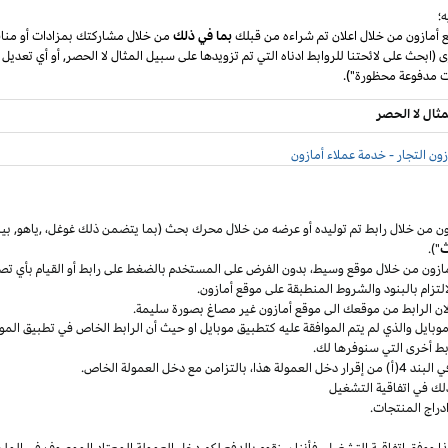
؛
ع أمازون من خلال اعلان تم شراءه من قبلك
بما في ذلك
من خلال مشاركتك بمزادات أو مناق
ى (ابحث على لائحتنا للروابط ادناه التي تم تزويدها على سبيل المثال لا الحصر, أو أي تعديل
مثال لا الحصر
ون التجار - خدمة عملاء أمازون
ون من خلال رابط تم توليده أو عرضه من خلال محرك بحث (بما يتضمن ذلك
غوغل
،
,ياهو,
بين
ث
").
مازون من خلال موقع
وسيط،
بدون الفرض على المستخدم بالضغط على رابط أو القيام بأي تص
التزام بالبنود
والشروط المنطبقة
على موقع أمازون.
 لان الرابط من موقعك الى موقع أمازون غير مصاغ بصورة سليمة.
وبايل
والذي لم يتم الموافقة عليه كتطبيق
موبايل
او حيث
أن
الرابط الخاص في تطبيق
المو
ربط أخرى التي سنوفرها لك.
خل العمولة
هذا،
بالتزامن مع دخل العمولة الخاص.
لك في اتفاقية التشغيل
دراج المنتجات.
ا ووفق اتفاقية
التشغيل،
فأننا سنقوم بالدفع لكم دخل العمولة المعتاد الموصوف في الملح