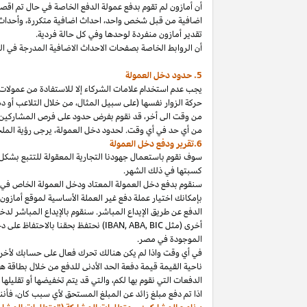
أن أمازون لم تقوم بدفع عمولة الدفع الخاصة في حال تم ا
اضافية من قبل شخص
واحد،
احداث اضافية
متكررة،
وأحداث 
تقدير أمازون منفردة لوحدها وفي كل حالة فردية.
أن الروابط الخاصة بصفحات الاحداث الاضافية المدرجة في 
5. حدود دخل العمولة
يجب عدم استخدام علامات الشركاء إلا للاستفادة من عمولات 
حركة الزوار نفسها (على سبيل المثال، من خلال التلاعب أو دم
من وقت الى
أخر،
قد نقوم بفرض حدود على فرص المشاركين
من أي حد في أي وقت. لحدود دخل
العمولة،
يرجى رؤية الملح
6.تقرير ودفع دخل العمولة
سوف نقوم باستعمال جهودنا التجارية المعقولة للتتبع بشكل
كسبتها في ذلك الشهر.
بإمكانك اختيار عملة دفع غير العملة الأساسية لموقع أمازون
الدفع عن طريق الإيداع المباشر. سنقوم بالإيداع المباشر ل
أخرى (مثل
BIC
,
ABA
,
IBAN
) نحتفظ بحقنا بالاحتفاظ على 
الموجودة
في
مصر
.
في أي وقت
واذا
لم يكن هنالك تحرك فعال على حسابك لأخر 3
ناحية القيمة قيمة دفعة الحد الأدنى للدفع من خلال بطاقة هد
الدفعات التي نقوم بها
لكم،
والتي قد يتم تخفيضها أو تقليلها 
اذا
تم دفع مبلغ زائد عن المبلغ المستحق لأي سبب
كان،
فأننا