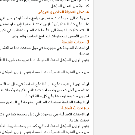
كنسبة من الدخل المؤهل.
4. دخل العمولة الخاص والعروض
من وقت الى
اخر،
قد نقوم بعرض برامج خاصة او عروض التي 
عليها في هذا
البند
)
,
أن أمازون تحتفظ بحقها بإنهاء او تعدي
المنتجات) كلها عرضة الى الاقصاءات
الغير مؤهلة
والتي تكون
بنفس الأسس كمحظورات للبرامج الخاصة والعروض.
أ). احداث الغنيمة
ان احداث الغنيمة هي موجودة في دول محددة كما تم الاشار
عندما:
يقوم الزبون المؤهل لحدث
الغنيمة،
كما تم وصف شروط الت
من خلال الفترة المنقضية بعد
الضغط،
يقوم الزبون المؤهل ب
أن أمازون لم تقوم بدفع عمولة الدفع الخاصة في حال تم ا
غنائم من قبل شخص
واحد،
احداث غنائم
متكررة،
وأحداث غنا
أمازون منفردة لوحدها وفي كل حالة فردية.
أن الروابط الخاصة بصفحات الغنائم المدرجة في الملحق مس
ب) احداث اضافية
ان الاحداث الاضافية هي موجودة في دول محددة كما تم الاشار
تحدث عندما:
يقوم الزبون المؤهل لحدث
اضافي،
كما تم وصف شروط التأ
من خلال الفترة المنقضية بعد
الضغط،
يقوم الزبون المؤهل 