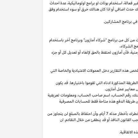
غير
فعالة،
استخدام
بوتات
او برامج
اوتوماتيكية،
عدة احداث
لك حدث اضافي أو
اذا
كان هنالك خرق أو سوء استخدام وفق
في برنامج المشاركين.
ت من كل من برنامج "شركاء أمازون" وبرنامج آخر باستخدام
مج الشركاء
.
منية،
فأن أمازون تحتفظ بالحق لإلغاء أو تعديل كل أو جزء
تلخص هذه التقارير دخل العمولات الاعتيادية والخاصة التي
ما من انتهاء الشهر الذي تم كسب العمولة فيه بالطريقة المذكورة ادناه التي تقوموا باختيارها. قد يكون
 معايير عمل أمازون.
نك،
رقم
الحساب،
اسم صاحب
الحساب،
ومعلومات تعريفية
ن
طريقة
الدفع
هذه
متاحة
فقط
للحسابات
المصرفية
طرك بأخطار مدته 7
أيام،
وأن احتفاظ بالمبلغ لن يتجاوز من
 القانون النافذ أو قد ينطفئ من خلال التقادم. ان
 الاتفاقية.