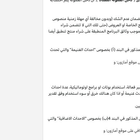
لضمان عدم الشك (وبدون مخالفة أي مهلة زمنية منصوص
 الخاصة او العروض (حتى تلك التي لا تتضمن شراء
وجب وثائق البرنامج المنطبقة على شراء منتج تنطبق أيضا
مذكور في البند (أ) بخصوص "احداث الغنيمة" والتي تحدث
موقع أمازون؛ و
ير
فعالة،
استخدام
بوتات
او برامج
اوتوماتيكية،
عدة احداث
ث غنيمة أو
اذا
كان هنالك خرق أو سوء استخدام وفق تقدير
ين.
"). سوق تقوم بكسب دخل العمولة الخاص المذكور في البند 4(ب) بخصوص "الاحداث الاضافية" والتي
ي على موقع أمازون؛ و