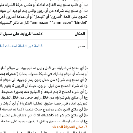
ب. أي طلب منتج يتم
الغاؤه،
اعادته أو عكس حركة الشراء عليه
ت. أي منتج يتم شراءه من أي زبون والتي يتم توجيه الى موق
تحتوي على كلمة "أمازون" أو "كيندل" أو أي علامة أمازون أخر
"ammazon" "ammazon" "kindel" (كل ما ذكر "تنسيبات مدفوعة محظورة").
المكان
لائحتنا للروابط على سبيل ال
مصر
قائمة غير شاملة لعلامات أماز
د) أي منتج تم
شراؤه
من قبل زبون تم توجيهه الى موقع أماز
أو
بحث،
أو موقع يشارك في شبكة محرك بحث) ("
محرك بح
ه) أي منتج يتم
شراؤه
من خلال زبون يتم توجيهه الى موقع أ
و) تم شراء المنتج من قبل
الزبون،
حيث
أن
الزبون لا يقوم بال
ز) أي شراء لمنتج لا يتم تتبعه أو التبليغ عنه بصورة صحيحة
ح) أي منتج يتم
شراؤه
من خلال رابط خاص من خلال تطبيق
م
تعريفها ادناه في رخصة حقوق الملكية الفكرية) أو أي أدوات 
ط) أي منتج الذي يكون موضوع حدث غنيمة (كما تم تعريفه في البند 4(أ) من إقرار د
ظ) أي منتج يتم
شراؤه
كاشتراك الا
اذا
تم الاتفاق على عكس ذ
خ) او اصدار او طلب مسبق والذي لا يكون موجود على صفحة ا
3. دخل العمولة المعتاد
بالإشارة الى الحدود الموصوفة في هذه إقرار دخل العمولة هذ