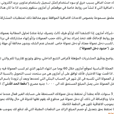
قصاء حدث اضافي بسبب خرق او سوء استخدام (مثل تسجيل باستخدام عناوين بريد الكتروني 
اضافية التي لا تنشأ من روابط خاصة في موقعكم. أن أمازون ستقوم بتحديد
اذا
ما كان هنا
الملحق مسموحة بخصوص الاحداث الاضافية الموافقة بدوم مخالفة ذلك لمتطلبات المشاركة 
شركاء أمازون. إذا اكتشفنا أنك (و/أو طرف ثالث يتصرف نيابة عنك) تحاول المطالبة بعمولا
ج روابط الإحالة)، فقد نتخذ إجراءً، بما في ذلك حجب العمولات و/أو إنهاء مشاركتك في برنا
 لكسب دخل عمولة معتاد أو دخل عمولة خاص. لضمان عدم
الشك،
وبدون مخالفة أي مهلة
ز
ق. ("
حدود دخل العمولة
").
 واضح ودقيق المشتريات المؤهلة لأغراض التتبع
الداخلي،
وخلق وتوزيع تقاريرنا لكم والتي 
سنقوم بدفع دخل العمولة المعتاد ودخل العمولة الخاص في العملة الأساسية لموقع أمازون خلال 60 يو
.
اذا
قمت بهذا
الاختيار،
فأنك توافق على أن أمازون هي من ستحدد نسب التحويل بالنسبة الى
دخل العمولة التي تكسبه في كل شهر في الحساب البنكي التي تحددها وبعد أن تزودنا باسم
الب
دخل العمولة حتى يصل المبلغ المستحق لك الى
١٬٠٠٠
جنيه
مصري
("
دفعة الحد الأدنى
")
.
ا
سنوات،
فأنه بحقنا أن نحتفظ بدخل عمولاتك المستحقة على حسابك
الغير فعال
عندما نخ
ايا. وبالإضافة الى
ذلك،
أي دخل عمولة غير مدفوع قد يقوم نقلها للدولة في حال وفاتك بموجب
بموجب الاتفاقية تكون هي الدفعة الكاملة.
 نحتفظ بحق بتعديل أو خصم المبلغ الزائد من الدفعات المقبلة التي قد تدفع لك بموجب هذه