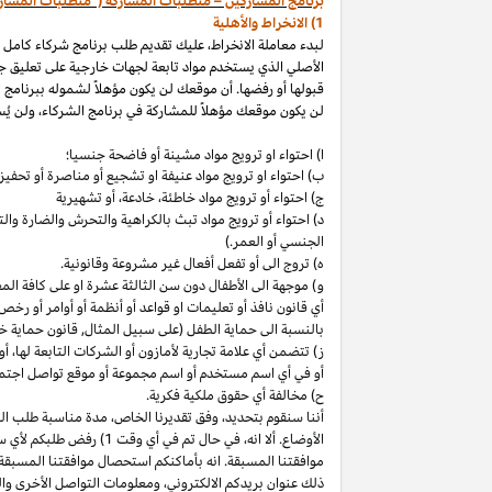
برنامج المشاركين – متطلبات المشاركة ("متطلبات المشار
1) الانخراط والأهلية
لبدء معاملة الانخراط، عليك تقديم طلب برنامج شركاء كامل
الأصلي الذي يستخدم مواد تابعة لجهات خارجية على تعليق ج
قبولها أو رفضها. أن موقعك لن يكون مؤهلاً لشموله ببرنامج 
لن يكون موقعك مؤهلاً للمشاركة في برنامج الشركاء، ولن يُس
ا) احتواء او ترويج مواد مشينة أو فاضحة جنسيا؛
ب)
احتواء
او
ترويج مواد
عنيفة او تشجيع أو مناصرة أو تحفيز ا
ج) احتواء أو ترويج مواد
خاطئة،
خادعة،
أو تشهيرية
د) احتواء أو ترويج مواد تبث بالكراهية والتحرش والضارة 
الجنسي أو العمر.)
ه) تروج الى أو تفعل أفعال غير مشروعة وقانونية.
و) موجهة الى الأطفال دون سن الثالثة عشرة او على كافة ال
أي قانون نافذ أو تعليمات او قواعد أو أنظمة أو أوامر أو رخص
بالنسبة الى حماية الطفل (على سبيل المثال, قانون حماية خ
ز) تتضمن أي علامة تجارية لأمازون أو الشركات التابعة
لها،
أو 
أو في أي اسم
مستخدم أو اسم مجموعة أو موقع تواصل اجتماعي
ح) مخالفة أي حقوق ملكية فكرية.
أننا سنقوم
بتحديد،
وفق تقديرنا
الخاص،
مدة مناسبة طلب التق
الأوضاع. ألا
انه،
في حال تم في أي وقت 1) رفض طلبكم لأي سبب
موافقتنا المسبقة. انه بأماكنكم استحصال موافقتنا المسبقة
ذلك عنوان بريدكم
الالكتروني،
ومعلومات التواصل الأخرى وال