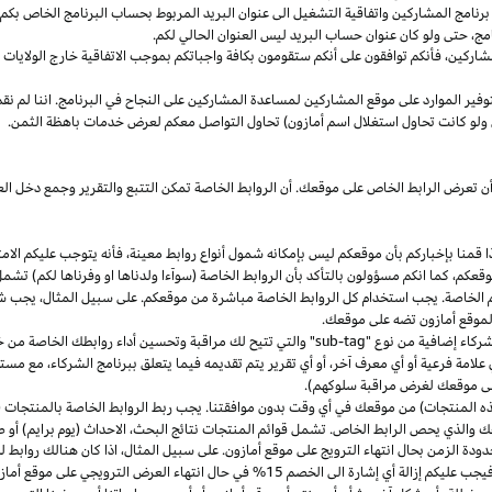
مج المشاركين واتفاقية التشغيل الى عنوان البريد المربوط بحساب البرنامج الخاص بكم. س
مج،
حتى ولو كان عنوان حساب البريد ليس العنوان الحالي لكم.
شاركين،
فأنكم توافقون على أنكم ستقومون بكافة واجباتكم بموجب الاتفاقية
خارج
الولايات 
وفير الموارد على موقع المشاركين لمساعدة المشاركين على النجاح في البرنامج. اننا لم نق
ولو كانت تحاول استغلال اسم أمازون) تحاول التواصل معكم لعرض خدمات باهظة الثمن.
ن تعرض الرابط الخاص على موقعك. أن الروابط الخاصة تمكن التتبع والتقرير وجمع دخل
ا
قمنا بإخباركم بأن موقعكم ليس بإمكانه شمول أنواع روابط
معينة،
فأنه يتوجب عليكم الامت
قعكم،
كما انكم مسؤولون بالتأكد بأن الروابط الخاصة (سوآءا ولدناها او وفرناها لكم) تشم
كم الخاصة. يجب استخدام كل الروابط الخاصة مباشرة من موقعكم. على سبيل
المثال،
يجب شم
 لموقع أمازون تضه على موقعك.
شركاء إضافية من نوع "
sub-tag
" والتي تتيح لك مراقبة وتحسين أداء روابطك الخاصة من 
لامة فرعية أو أي معرف آخر، أو أي تقرير يتم تقديمه فيما يتعلق ببرنامج الشركاء، مع 
لى موقعك لغرض مراقبة سلوكهم).
هذه المنتجات) من موقعك في أي وقت بدون موافقتنا. يجب ربط الروابط الخاصة بالمنتجات (
 والذي يحص الرابط الخاص. تشمل قوائم المنتجات نتائج
البحث،
الاحداث (يوم برايم) أو ص
ودة الزمن بحال انتهاء الترويج على موقع أمازون. على سبيل
المثال،
اذا
كان هنالك روابط 
ب عليكم إزالة أي إشارة الى الخصم 15% في حال انتهاء العرض الترويجي على موقع أمازون.