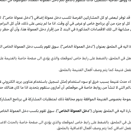
قد توفر لبعض او كل المشاركين الفرصة لكسب دخل عمولة إضافي ("دخل عمولة خاص"). 
ل كل او جزء من أي برنامج خاص او عرض في أي وقت.
اذا
ما لم ينص على
ذلك،
فأن كل البرامج
 مشابهة الى تلك الاقصاءات المذكورة في البند
2
من إقرار دخل العمولة
هذا،
وأن أي حظر بم
ة اليه في الملحق بعنوان ("دخل العمولة الخاص"). سوق تقوم بكسب دخل العمولة الخاص ال
أهل في
الملحق،
بالضغط على رابط خاص لموقعك والذي يؤدي الى صفحة خاصة بالغنيمة على 
فعل غنيمة كما يتم وصف أفعال الغنيمة بالملحق
.
قصاء حدث غنيمة بسبب خرق او سوء استخدام (مثل تسجيل باستخدام عناوين بريد الكتروني غ
ئم التي لا تنشأ من روابط خاصة في موقعكم. أن أمازون ستقوم بتحديد
اذا
ما كان هنالك حد
موحة بخصوص الغنيمة الموافقة بدوم مخالفة ذلك لمتطلبات المشاركة في برنامج المشارك
ة اليه في الملحق بعنوان ("
دخل العمولة الخاص
هل في
الملحق،
بالضغط على رابط خاص لموقعك والذي يؤدي الى صفحة خاصة بالحدث الاضاف
بفعل اضافي كما يتم وصف أفعال الاضافية بالملحق
.