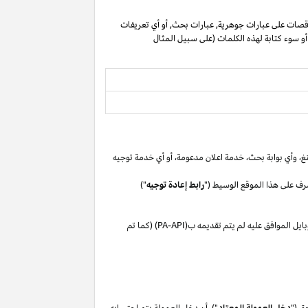
صات على عبارات جوهرية, عبارات بحث, أو أي تعريفات
 أو سوء كتابة لهذه الكلمات (على سبيل المثال
غ،
وأي بوابة
بحث،
خدمة اعلان
مدعومة،
أو
أي خدمة توجيه
رف على هذا الموقع الوسيط ("
رابط إعادة توجيه
")
بايل
الموافق
عليه لم
يتم تقديمه ب(
PA-API
) (كما تم
ق ("
دخل العمولة المعتاد
"). أن دخل العمولة يتم احتسابه