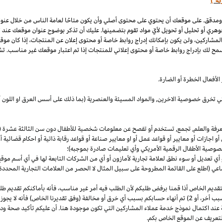
كة")
 ومدقق. على موقعك أن يحتوي على محتوى أصلي وأن يكون متاحًا لعامة الناس من خلال عنو
وهري أو تحليل أو تحويل لأيّ مواد تقوم بتضمينها. عليك أن تذكر بوضوح عنوان موقعك عند
المشاركين، ولن يكون بإمكانك إدراج روابط خاصة أو محتوى إعلان عن المنتجات، إذا كان موق
مح لك بإدراج روابط خاصة أو محتوى إعلاني للمنتجات إذا تم اعتبار موقعك غير مناسب. تشم
لأفعال الخطرة أو الضارة.
والتي تخرق خصوصية
الاخرين,
والمواد المسيئة والعنصرية (بما ذلك على أسس
العرق
او اللون 
معرفة والعلم, تجمع, تستخدم أو تفصح عن معلومات شخصية للأطفال دون سن الثالثة عشرة (ك
 أو اجازات أو معايير أو قواعد عمل أو او معايير صناعة أو قواعد رقابة ذاتية أو احكام قضائ
صوصية الأطفال الرقمية الأمريكي وأي تعليمات صادرة بموجبه)؛
أي تعديل أو سوء نطق لعلامة تجارية لأمازون أو أي من الشركات التابعة لها في أي أسم مو
 (اطلع على القائمة المطروحة على سبيل المثال لا الحصر من العلامات التجارية المحددة)
ديم الخاص أذا قمنا برفض طلبكم لأن الطلب فيه أمر غير
مناسب،
فأنه بأماكنكم تقديم ط
أخر،
أو 2) تم أنهاء حسابكم بسبب أي خرق أو مخالفة (وفق تقديرنا
الخاص)
فأنه لا يجوز
 عند اكتمال نموذج خدمة عملاء المشاركين التي تكون موجودة هنا. أن عليكم تأكيد صحة ود
تعريف عن الموقع الخاص بكم.