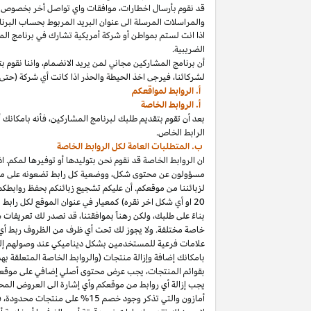
قد نقوم بأرسال
اخطارات،
موافقات واي تواصل أخر بخصوص برنا
والمراسلات المرسلة الى عنوان البريد المربوط بحساب
البرنا
اذا
انت لستم بمواطن أو شركة أمريكية تشارك في برنامج
الم
الضريبية.
أن برنامج المشاركين مجاني لمن يريد
الانضمام،
واننا
نقوم بت
لشركائنا،
فيرجى اخذ الحيطة والحذر
اذا
كانت أي شركة (حتى 
أ. الروابط لمواقعكم
أ. الروابط الخاصة
بعد أن تقوم بتقديم طلبك لبرنامج
المشاركين،
فأنه
ب
ا
مكانك
أ
الرابط الخاص.
ب. المتطلبات العامة لكل الروابط الخاصة
ان الروابط الخاصة قد نقوم نحن بتوليدها أو توفيرها لمكم.
اذ
مسؤولون عن محتوى
شكل،
ووضعية كل رابط تضعونه على
مو
لزبائننا من موقعكم. أن عليكم تشجيع زبائنكم بحفظ روابط
20
او أي شكل اخر نقره) كمعيار في عنوان الموقع لكل رابط
بناءً على طلبك، ولكن رهناً بموافقتنا، قد نصدر لك تعريفات 
خاصة مختلفة. ولا يجوز لك تحت أي ظرف من الظروف ربط أي ع
علامات فرعية للمستخدمين بشكل ديناميكي عند وصولهم إ
ب
ا
مكانك
إضافة وإزالة منتجات (والروابط الخاصة المتعلقة ب
بقوائم
المنتجات،
يجب عرض محتوى
أصلي
إضافي على موقعك
يجب إزالة أي روابط من موقعكم وأي إشارة الى العروض المحد
أمازون والتي تذكر وجود خصم
15% على منتجات
محدودة،
فيج