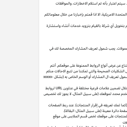
يتم اعتبار بأنه تم استلام
الاخطارات،
والموافقات
المتحدة
الامريكية،
الا
اذا
قمتم بإخبارنا من خلال معلوماتكم
م بتخويل أي شركة بالقيام بتزويد خدمات أنشاء واستشارة
 العمولات. يجب شمول تعريف المشارك المخصصة لك في
ناع عن عرض أنواع الروابط الممنوعة على موقعكم. أنتم
ل الشكليات الصحيحة والتي تمكننا من تتبع الاحالات منكم
ول تعريف ال المشارك أو الوسم الخاص به (بشكل
xxxxx-
خلال تضمين علامات فرعية مختلفة في عناوين
URL
لروابط
مستخدم محدد لموقعك (على سبيل المثال، لا يجوز لك تخصيص
كما تمك تعريفه في إقرار المنتجات). عند ربط الصفحات
فحة دائرة معينة (على سبيل المثال: البقالة).
للمنتجات على موقعك تخص قسم الملابس على موقع