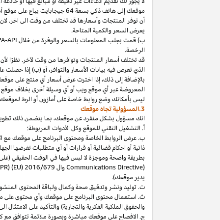
لا
يجوز
لك
تقديم
ادعاءات
غير
دقيقة
أو
مبالغ
فيها
أو
خادعة
أ
موقعك
إلى
هاتف
ذكي
بسعة
64
جيجابايت
يباع
على
موقع
أ
أن توفر المنتجات وأسعارها قد تختلف من وقت الى اخر. لان
يعرض السعر والكمية المتاحة.
ب) قمت بجلب المعلومات بالسعر والوفرة من خلال
PA-API
الرخصة.
قد تختلف أسعار المنتجات وتوافرها من وقت لآخر. نظرًا لأن أ
الذي تعرض فيه بيانات الأسعار والتوافر، أو (ب) إذا حصلت عل
بالإضافة
إلى
ذلك،
إذا
اخترت
عرض
أسعار
أي
منتج
على
موقع
المعروضة
عبر
أي
موقع
ويب
أو
أي
وسيلة
أخرى
بخلاف
موقع
ليس
بأمكانك
وضع روابط خاصة على أمازون أو الرط لموقعك 
3.المسؤولية تجاه موقعك
انك
مسؤول بشكل منفرد عن
موقعك،
بما يتضمن ذلك تطوي
أ. التشغيل التقني للموقع وكل الأدوات المربوطة؛
ب. عرض الروابط الخاصة ومحتوى البرنامج على موقعك مع الامتث
ذاتية أو احكام قضائية أو قرارات أو أي متطلبات تفرضها ال
بطريقة واضحة وموجزة لا لبس فيها في الوقت الحقيقي
(على
) وال
Communications Directive
DPR) (EU) 2016/679
يدير موقعك).
ت. توليد ونشر وتدقيق صحة وكمال ولباقة المحتوى المنشو
ث. استعمال محتوى البرنامج على موقعك وأي محتوى على موق
والحقوق الملكية الفكرية والتجارية) والتأكيد على الامتثال ال
ج. الافصاح على موقعك مباشرة وبصورة ملائمة تتوافق مع ك