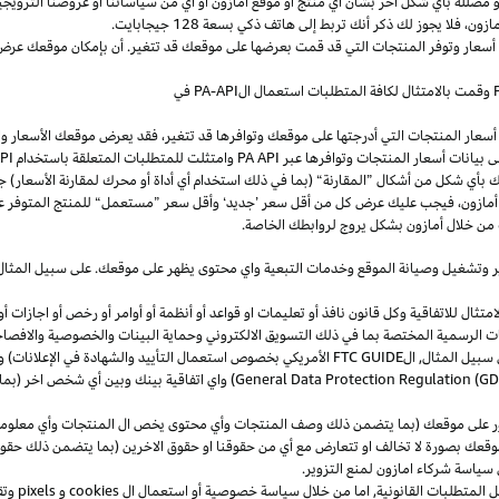
و
مضللة
بأي
شكل
آخر
بشأن
أي
منتج
أو
موقع
أمازون
أو
أي
من
سياساتنا
أو
عروضنا
الترويجي
مازون،
فلا
يجوز
لك
ذكر
أنك
تربط
إلى
هاتف
ذكي
بسعة
128
جيجابايت
.
 أسعار وتوفر المنتجات التي قد قمت بعرضها على موقعك قد تتغير. أن بإمكان موقعك عرض ا
وقمت بالامتثال لكافة المتطلبات استعمال
ال
-API
PA
في
سعار المنتجات التي أدرجتها على موقعك وتوافرها قد تتغير، فقد يعرض موقعك الأسعار والتوا
ى بيانات أسعار المنتجات وتوافرها عبر
PA API
وامتثلت للمتطلبات المتعلقة باستخدام
PA API
ك
بأي
شكل
من
أشكال
”
المقارنة
“
(
بما
في
ذلك
استخدام
أي
أداة
أو
محرك
لمقارنة
الأسعار
)
جن
أمازون،
فيجب
عليك
عرض
كل
من
أقل
سعر
’
جديد
‘
وأقل
سعر
”
مستعمل
“
للمنتج
المتوفر
ع
من خلال أمازون بشكل يروج لروابطك الخاصة.
ر
وتشغيل
وصيانة الموقع وخدمات التبعية واي محتوى يظهر على موقعك. على سبيل
المثال
ال للاتفاقية وكل قانون نافذ أو تعليمات او قواعد أو أنظمة أو أوامر أو رخص أو اجازات أو م
جهات الرسمية المختصة بما في ذلك التسويق الالكتروني وحماية البينات والخصوصية
والافصا
 سبيل المثال, ال
FTC GUIDE
الأمريكي بخصوص استعمال التأييد والشهادة في الإعلانات) و 
General Data Protection Regulation (G
) واي اتفاقية بينك وبين أي شخص اخر (
ر على موقعك (بما يتضمن ذلك وصف المنتجات وأي محتوى يخص ال المنتجات وأي معلومات 
عك بصورة لا تخالف او تتعارض مع أي من حقوقنا او حقوق الاخرين (بما يتضمن ذلك حقوق
ى سياسة شركاء امازون لمنع التزوير.
ل المتطلبات القانونية, اما من خلال سياسة خصوصية أو استعمال ال
cookies
و
pixels
و
تق