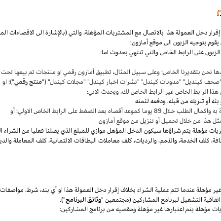
)
،
والتي (بالإشارة الى الاقصاءات ال
قوم بتوجيه الزبون الى موقع أمازون؛
لزبون على الرابط الخاص والتي تنتهي بحدوث اما:
ها نحن بتقديرنا
الخاص؛
وعلى سبيل المثال
،
تطبيق أمازون رقمي او منتجات تم بيعها تحت
"صحف
كينديل
" "مدونات
كيندل
" "نشرات اخبار
كيندل
" "مجلات
كيندل
" ("
منتج رقمي
")؛ او
هذا الرابط الخاص غير الرابط الخاص لك
،
ويحدث الاتي:
 بعد الضغط على الرابط الخاص الاولي؛ أو
ثل هذا من خلال تحميل أو تنزيل من موقع أمازون
يات مؤهلة يتم
شراؤها
سيكون الدخل المؤهل موازي للمبلغ الذي يصلنا فعليا من الشراء ا
فة
،
كلف الخدمة
،
والذمم
،
والرديات
،
كلف معاملات البطاقات الائتمانية
،
كلف المعاملة والدي
 مؤهلة عندما تتم عملية الشراء بخلاف إقرار دخل العمولة هذا او أي بند
،
شرط
،
مواصفات
فاقية التشغيل لبرنامج المشاركين (مجتمعين "
وثائق البرنامج
").
يات مؤهلة يتم اعتبارها غير مؤهلة ومقصيه من برنامج المشاركين: