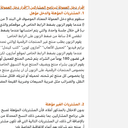
إقرار دخل العمولة لبرنامج المشاركين ("إقرار دخل العمولة"
1. المشتريات المؤهلة والدخل مؤهل
سنقوم بدفع دخل العمولة المعتاد الموصوف في البند 3 من إقرار دخل العمولة هذا بالاتصال مع المشتريات المؤهلة
ا) عندما يقوم الزبون بضغط الرابط الخاص في موقعكم والذي ي
ب) في خلال جلسة واحدة
،
والتي يتم احتسابها عندما يضغط ا
تنقضي 24 ساعة من ضغط الزبون على الرابط الخاص؛
يقوم الزبون بطلب منتج غير المنتجات الرقمية (والتي نحدد
برايم فيديو" "تحميل الألعاب" "أمازون كوين" "كتب
كيندل
" 
عندما يقوم الزبون بضغط الرابط الخاص لموقع أمازون
،
لكن 
في غضون
180 يوماً من الشراء، يتم شحن المنتج للعميل أو بثه أو تنزيله من قبله، ودفعه لثمنه
يقوم الزبون بشراء منتج ويضيف المنتج عربة التسوق الخاصة به واكمال الطلب خلال 89 يوما كموعد أقصاه
بخصوص المنتجات الرقمية
،
على الزبون أن ان يشتري منتج م
ج) بخصوص كل منتج تم شحنه
،
تحميله أو تنزيله
،
فلكل مشتر
النقل
،
والضرائب مثل ضريبة المبيعات وضريبة القيمة المضا
2. المشتريات
الغير مؤهلة
بدون الاخلال بالمذكور أعلاه
،
فأن المشتريات المؤهلة تصبح غير
على برنامج
المشاركين،
بما بتضمن ذلك النسخ المحدثة من ات
بالإضافة الى ذلك
،
ان المشتريات التالية التي قد تكون مشتر
أ. منتج يتم
شراؤه
بعد أنهاء الاتفاقية الخاصة بك؛