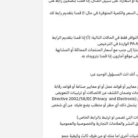
ة
أو
أسعارنا
.
على
سبيل
المثال،
إذا
قمت
بتضمين
رابط
على
لسعر والكمية المتوفرة في حال: ا) قمنا بتقديم رابط لك
فر فقط في الحالات التالية: (أ) إذا قمنا بتقديم الرابط
الواردة في الترخيص
.
بًا
إلى
جنب
مع
أسعار
المنتجات
المماثلة
أو
المشابهة
لى
موقع
أمازون،
إذا
قمنا
بتزويدك
به
.
،
أنك انت المسؤول الوحيد عن:
عايير أو قواعد عمل أو او معايير صناعة أو قواعد رقابة
حات
وضمان الكشف عن الاتصالات أو ترتيبات التعويض
(
Directive 2002/58/EC (Privacy and Electronic
بما يشمل ذلك أي حظر أو متطلب يضع عليك من أي شخص
التي تضمن او ترتبط بالرابط الخاص.)
 النشر والعلامات التجارية والخصوصية والعمومية
نيات أخرى اما منك او من طرف ثالث وكيفية جمع