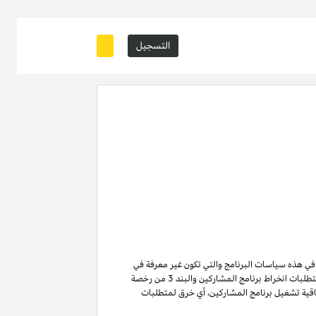
التسجيل
ة في هذه سياسات البرنامج والتي تكون غير معرفة في
من متطلبات انخراط برنامج المشاركين والبند 3 من رخصة
ن لا تنتهي ولا تنطفئ بانتهاء اتفاقية تشغيل برنامج المشاركين. لتفادي الشك وبدون الحد من غرض المادة 6 (ا) من اتفاقية تشغيل برنامج المشاركين، أي خرق لمتطلبات