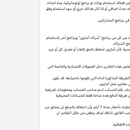
غير
فعالة،
استخدام
بوتات
او برامج
اوتوماتيكية،
عدة احداث
لك حدث اضافي أو
اذا
كان هنالك خرق أو سوء استخدام وفق
في برنامج المشاركين.
ت من كل من برنامج "شركاء أمازون" وبرنامج آخر باستخدام
مج الشركاء
.
منية،
فأن أمازون تحتفظ بالحق لإلغاء أو تعديل كل أو جزء
تلخص هذه التقارير دخل العمولات الاعتيادية والخاصة التي
ما من انتهاء الشهر الذي تم كسب العمولة فيه بالطريقة المذكورة ادناه التي تقوموا باختيارها. قد يكون
 معايير عمل أمازون.
نك،
رقم
الحساب،
اسم صاحب
الحساب،
ومعلومات تعريفية
ن
طريقة
الدفع
هذه
متاحة
فقط
للحسابات
المصرفية
طرك بأخطار مدته 7
أيام،
وأن احتفاظ بالمبلغ لن يتجاوز من
 القانون النافذ أو قد ينطفئ من خلال التقادم. ان
 الاتفاقية.