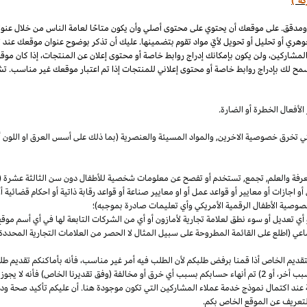
كة")
 ومدقق. على موقعك أن يحتوي على محتوى أصلي وأن يكون متاحًا لعامة الناس من خلال عنو
وهري أو تحليل أو تحويل لأيّ مواد تقوم بتضمينها. عليك أن تذكر بوضوح عنوان موقعك عند
المشاركين، ولن يكون بإمكانك إدراج روابط خاصة أو محتوى إعلان عن المنتجات، إذا كان موق
مح لك بإدراج روابط خاصة أو محتوى إعلاني للمنتجات إذا تم اعتبار موقعك غير مناسب. تشم
لأفعال الخطرة أو الضارة.
والتي تخرق خصوصية
الاخرين,
والمواد المسيئة والعنصرية (بما ذلك على أسس
العرق
او اللون 
معرفة والعلم, تجمع, تستخدم أو تفصح عن معلومات شخصية للأطفال دون سن الثالثة عشرة (ك
 أو اجازات أو معايير أو قواعد عمل أو او معايير صناعة أو قواعد رقابة ذاتية أو احكام قضائ
صوصية الأطفال الرقمية الأمريكي وأي تعليمات صادرة بموجبه)؛
أي تعديل أو سوء نطق لعلامة تجارية لأمازون أو أي من الشركات التابعة لها في أي أسم مو
 (اطلع على القائمة المطروحة على سبيل المثال لا الحصر من العلامات التجارية المحددة)
ديم الخاص أذا قمنا برفض طلبكم لأن الطلب فيه أمر غير
مناسب،
فأنه بأماكنكم تقديم ط
أخر،
أو 2) تم أنهاء حسابكم بسبب أي خرق أو مخالفة (وفق تقديرنا
الخاص)
فأنه لا يجوز
 عند اكتمال نموذج خدمة عملاء المشاركين التي تكون موجودة هنا. أن عليكم تأكيد صحة ود
تعريف عن الموقع الخاص بكم.