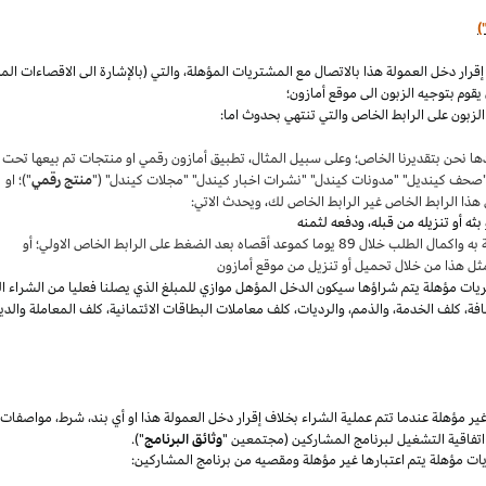
)
،
والتي (بالإشارة الى الاقصاءات ال
قوم بتوجيه الزبون الى موقع أمازون؛
لزبون على الرابط الخاص والتي تنتهي بحدوث اما:
ها نحن بتقديرنا
الخاص؛
وعلى سبيل المثال
،
تطبيق أمازون رقمي او منتجات تم بيعها تحت
"صحف
كينديل
" "مدونات
كيندل
" "نشرات اخبار
كيندل
" "مجلات
كيندل
" ("
منتج رقمي
")؛ او
هذا الرابط الخاص غير الرابط الخاص لك
،
ويحدث الاتي:
 بعد الضغط على الرابط الخاص الاولي؛ أو
ثل هذا من خلال تحميل أو تنزيل من موقع أمازون
يات مؤهلة يتم
شراؤها
سيكون الدخل المؤهل موازي للمبلغ الذي يصلنا فعليا من الشراء ا
فة
،
كلف الخدمة
،
والذمم
،
والرديات
،
كلف معاملات البطاقات الائتمانية
،
كلف المعاملة والدي
 مؤهلة عندما تتم عملية الشراء بخلاف إقرار دخل العمولة هذا او أي بند
،
شرط
،
مواصفات
فاقية التشغيل لبرنامج المشاركين (مجتمعين "
وثائق البرنامج
").
يات مؤهلة يتم اعتبارها غير مؤهلة ومقصيه من برنامج المشاركين: