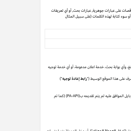
صات على عبارات جوهرية, عبارات بحث, أو أي تعريفات
 أو سوء كتابة لهذه الكلمات (على سبيل المثال
غ،
وأي بوابة
بحث،
خدمة اعلان
مدعومة،
أو
أي خدمة توجيه
رف على هذا الموقع الوسيط ("
رابط إعادة توجيه
")
بايل
الموافق
عليه لم
يتم تقديمه ب(
PA-API
) (كما تم
ق ("
دخل العمولة المعتاد
"). أن دخل العمولة يتم احتسابه