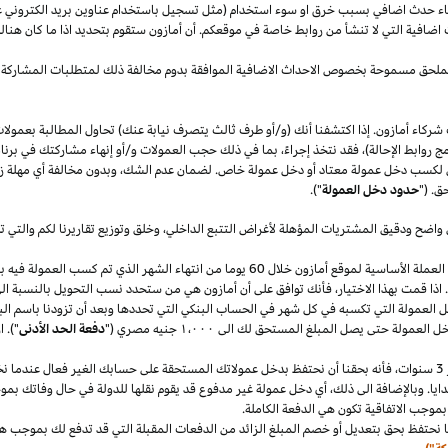
قصاء حدث اضافي بسبب خرق او سوء استخدام (مثل تسجيل باستخدام عناوين بريد الكتروني 
اضافية التي لا تنشأ من روابط خاصة في موقعكم. أن أمازون ستقوم بتحديد
اذا
ما كان هنا
الملحق مسموحة بخصوص الاحداث الاضافية الموافقة بدوم مخالفة ذلك لمتطلبات المشاركة 
شركاء أمازون. إذا اكتشفنا أنك (و/أو طرف ثالث يتصرف نيابة عنك) تحاول المطالبة بعمولا
ج روابط الإحالة)، فقد نتخذ إجراءً، بما في ذلك حجب العمولات و/أو إنهاء مشاركتك في برنا
 لكسب دخل عمولة معتاد أو دخل عمولة خاص. لضمان عدم
الشك،
وبدون مخالفة أي مهلة
ز
ق. ("
حدود دخل العمولة
").
 واضح ودقيق المشتريات المؤهلة لأغراض التتبع
الداخلي،
وخلق وتوزيع تقاريرنا لكم والتي 
سنقوم بدفع دخل العمولة المعتاد ودخل العمولة الخاص في العملة الأساسية لموقع أمازون خلال 60 يو
.
اذا
قمت بهذا
الاختيار،
فأنك توافق على أن أمازون هي من ستحدد نسب التحويل بالنسبة الى
دخل العمولة التي تكسبه في كل شهر في الحساب البنكي التي تحددها وبعد أن تزودنا باسم
الب
دخل العمولة حتى يصل المبلغ المستحق لك الى
١٬٠٠٠
جنيه
مصري
("
دفعة الحد الأدنى
")
.
ا
سنوات،
فأنه بحقنا أن نحتفظ بدخل عمولاتك المستحقة على حسابك
الغير فعال
عندما نخ
ايا. وبالإضافة الى
ذلك،
أي دخل عمولة غير مدفوع قد يقوم نقلها للدولة في حال وفاتك بموجب
بموجب الاتفاقية تكون هي الدفعة الكاملة.
 نحتفظ بحق بتعديل أو خصم المبلغ الزائد من الدفعات المقبلة التي قد تدفع لك بموجب هذه