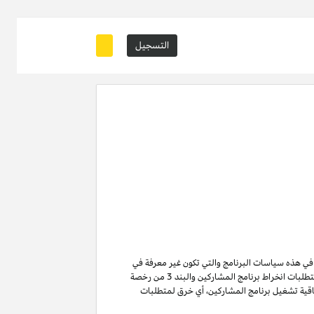
التسجيل
ة في هذه سياسات البرنامج والتي تكون غير معرفة في
من متطلبات انخراط برنامج المشاركين والبند 3 من رخصة
ن لا تنتهي ولا تنطفئ بانتهاء اتفاقية تشغيل برنامج المشاركين. لتفادي الشك وبدون الحد من غرض المادة 6 (ا) من اتفاقية تشغيل برنامج المشاركين، أي خرق لمتطلبات