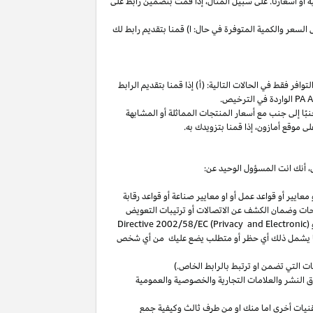
ة
أو
أسعارنا
.
على
سبيل
المثال،
إذا
قمت
بتضمين
رابط
على
لسعر والكمية المتوفرة في حال: ا) قمنا بتقديم رابط لك
فر فقط في الحالات التالية: (أ) إذا قمنا بتقديم الرابط
الواردة في الترخيص
.
بًا
إلى
جنب
مع
أسعار
المنتجات
المماثلة
أو
المشابهة
لى
موقع
أمازون،
إذا
قمنا
بتزويدك
به
.
،
أنك انت المسؤول الوحيد عن:
عايير أو قواعد عمل أو او معايير صناعة أو قواعد رقابة
حات
وضمان الكشف عن الاتصالات أو ترتيبات التعويض
(
Directive 2002/58/EC (Privacy and Electronic
بما يشمل ذلك أي حظر أو متطلب يضع عليك من أي شخص
التي تضمن او ترتبط بالرابط الخاص.)
 النشر والعلامات التجارية والخصوصية والعمومية
نيات أخرى اما منك او من طرف ثالث وكيفية جمع