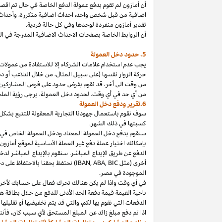
أن أمازون لم تقوم بدفع عمولة الدفع الخاصة في حال تم ا
اضافية من قبل شخص
واحد،
احداث اضافية
متكررة،
وأحداث 
تقدير أمازون منفردة لوحدها وفي كل حالة فردية.
أن الروابط الخاصة بصفحات الاحداث الاضافية المدرجة في 
5. حدود دخل العمولة
يجب عدم استخدام علامات الشركاء إلا للاستفادة من عمولات 
حركة الزوار نفسها (على سبيل المثال، من خلال التلاعب أو دم
من وقت الى
أخر،
قد نقوم بفرض حدود على فرص المشاركين
من أي حد في أي وقت. لحدود دخل
العمولة،
يرجى رؤية الملح
6.تقرير ودفع دخل العمولة
سوف نقوم باستعمال جهودنا التجارية المعقولة للتتبع بشكل
كسبتها في ذلك الشهر.
بإمكانك اختيار عملة دفع غير العملة الأساسية لموقع أمازون
الدفع عن طريق الإيداع المباشر. سنقوم بالإيداع المباشر ل
أخرى (مثل
BIC
,
ABA
,
IBAN
) نحتفظ بحقنا بالاحتفاظ على 
الموجودة
في
مصر
.
في أي وقت
واذا
لم يكن هنالك تحرك فعال على حسابك لأخر 3
ناحية القيمة قيمة دفعة الحد الأدنى للدفع من خلال بطاقة هد
الدفعات التي نقوم بها
لكم،
والتي قد يتم تخفيضها أو تقليلها 
اذا
تم دفع مبلغ زائد عن المبلغ المستحق لأي سبب
كان،
فأننا