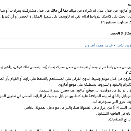
؛
ع أمازون من خلال اعلان تم شراءه من قبلك
بما في ذلك
من خلال مشاركتك بمزادات أو مناق
ى (ابحث على لائحتنا للروابط ادناه التي تم تزويدها على سبيل المثال لا الحصر, أو أي تعديل
مثال لا الحصر
ون التجار - خدمة عملاء أمازون
ون من خلال رابط تم توليده أو عرضه من خلال محرك بحث (بما يتضمن ذلك
غوغل
،
,ياهو,
بين
ث
").
مازون من خلال موقع
وسيط،
بدون الفرض على المستخدم بالضغط على رابط أو القيام بأي تص
التزام بالبنود
والشروط المنطبقة
على موقع أمازون.
 لان الرابط من موقعك الى موقع أمازون غير مصاغ بصورة سليمة.
وبايل
والذي لم يتم الموافقة عليه كتطبيق
موبايل
او حيث
أن
الرابط الخاص في تطبيق
المو
ربط أخرى التي سنوفرها لك.
خل العمولة
هذا،
بالتزامن مع دخل العمولة الخاص.
لك في اتفاقية التشغيل
دراج المنتجات.
ا ووفق اتفاقية
التشغيل،
فأننا سنقوم بالدفع لكم دخل العمولة المعتاد الموصوف في الملح