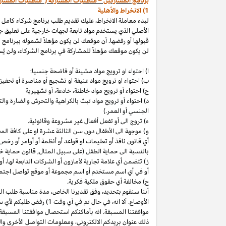
برنامج المشاركين – متطلبات المشاركة ("متطلبات المشار
1) الانخراط والأهلية
لبدء معاملة الانخراط، عليك تقديم طلب برنامج شركاء كامل
الأصلي الذي يستخدم مواد تابعة لجهات خارجية على تعليق ج
قبولها أو رفضها. أن موقعك لن يكون مؤهلاً لشموله ببرنامج 
لن يكون موقعك مؤهلاً للمشاركة في برنامج الشركاء، ولن يُس
ا) احتواء او ترويج مواد مشينة أو فاضحة جنسيا؛
ب)
احتواء
او
ترويج مواد
عنيفة او تشجيع أو مناصرة أو تحفيز ا
ج) احتواء أو ترويج مواد
خاطئة،
خادعة،
أو تشهيرية
د) احتواء أو ترويج مواد تبث بالكراهية والتحرش والضارة 
الجنسي أو العمر.)
ه) تروج الى أو تفعل أفعال غير مشروعة وقانونية.
و) موجهة الى الأطفال دون سن الثالثة عشرة او على كافة ال
أي قانون نافذ أو تعليمات او قواعد أو أنظمة أو أوامر أو رخص
بالنسبة الى حماية الطفل (على سبيل المثال, قانون حماية خ
ز) تتضمن أي علامة تجارية لأمازون أو الشركات التابعة
لها،
أو 
أو في أي اسم
مستخدم أو اسم مجموعة أو موقع تواصل اجتماعي
ح) مخالفة أي حقوق ملكية فكرية.
أننا سنقوم
بتحديد،
وفق تقديرنا
الخاص،
مدة مناسبة طلب التق
الأوضاع. ألا
انه،
في حال تم في أي وقت 1) رفض طلبكم لأي سبب
موافقتنا المسبقة. انه بأماكنكم استحصال موافقتنا المسبقة
ذلك عنوان بريدكم
الالكتروني،
ومعلومات التواصل الأخرى وال