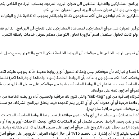
مج المشاركين واتفاقية التشغيل الى عنوان البريد المربوط بحساب البرنامج الخاص بكم. س
مج،
حتى ولو كان عنوان حساب البريد ليس العنوان الحالي لكم.
شاركين،
فأنكم توافقون على أنكم ستقومون بكافة واجباتكم بموجب الاتفاقية
خارج
الولايات 
وفير الموارد على موقع المشاركين لمساعدة المشاركين على النجاح في البرنامج. اننا لم نق
ولو كانت تحاول استغلال اسم أمازون) تحاول التواصل معكم لعرض خدمات باهظة الثمن.
ن تعرض الرابط الخاص على موقعك. أن الروابط الخاصة تمكن التتبع والتقرير وجمع دخل
ا
قمنا بإخباركم بأن موقعكم ليس بإمكانه شمول أنواع روابط
معينة،
فأنه يتوجب عليكم الامت
قعكم،
كما انكم مسؤولون بالتأكد بأن الروابط الخاصة (سوآءا ولدناها او وفرناها لكم) تشم
كم الخاصة. يجب استخدام كل الروابط الخاصة مباشرة من موقعكم. على سبيل
المثال،
يجب شم
 لموقع أمازون تضه على موقعك.
شركاء إضافية من نوع "
sub-tag
" والتي تتيح لك مراقبة وتحسين أداء روابطك الخاصة من 
لامة فرعية أو أي معرف آخر، أو أي تقرير يتم تقديمه فيما يتعلق ببرنامج الشركاء، مع 
لى موقعك لغرض مراقبة سلوكهم).
هذه المنتجات) من موقعك في أي وقت بدون موافقتنا. يجب ربط الروابط الخاصة بالمنتجات (
 والذي يحص الرابط الخاص. تشمل قوائم المنتجات نتائج
البحث،
الاحداث (يوم برايم) أو ص
ودة الزمن بحال انتهاء الترويج على موقع أمازون. على سبيل
المثال،
اذا
كان هنالك روابط 
ب عليكم إزالة أي إشارة الى الخصم 15% في حال انتهاء العرض الترويجي على موقع أمازون.