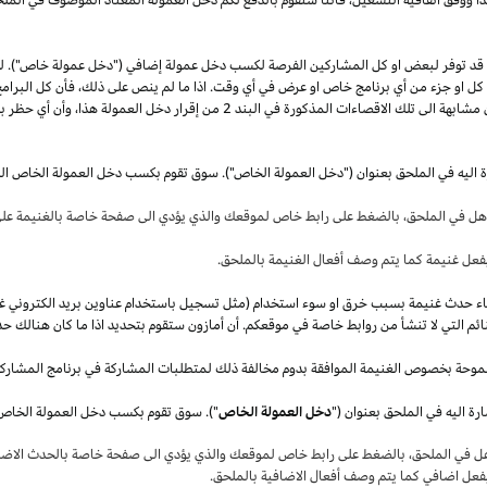
قد توفر لبعض او كل المشاركين الفرصة لكسب دخل عمولة إضافي ("دخل عمولة خاص"). 
ل كل او جزء من أي برنامج خاص او عرض في أي وقت.
اذا
ما لم ينص على
ذلك،
فأن كل البرامج
 مشابهة الى تلك الاقصاءات المذكورة في البند
2
من إقرار دخل العمولة
هذا،
وأن أي حظر بم
ة اليه في الملحق بعنوان ("دخل العمولة الخاص"). سوق تقوم بكسب دخل العمولة الخاص ال
أهل في
الملحق،
بالضغط على رابط خاص لموقعك والذي يؤدي الى صفحة خاصة بالغنيمة على 
فعل غنيمة كما يتم وصف أفعال الغنيمة بالملحق
.
قصاء حدث غنيمة بسبب خرق او سوء استخدام (مثل تسجيل باستخدام عناوين بريد الكتروني غ
ئم التي لا تنشأ من روابط خاصة في موقعكم. أن أمازون ستقوم بتحديد
اذا
ما كان هنالك حد
موحة بخصوص الغنيمة الموافقة بدوم مخالفة ذلك لمتطلبات المشاركة في برنامج المشارك
ة اليه في الملحق بعنوان ("
دخل العمولة الخاص
هل في
الملحق،
بالضغط على رابط خاص لموقعك والذي يؤدي الى صفحة خاصة بالحدث الاضاف
بفعل اضافي كما يتم وصف أفعال الاضافية بالملحق
.