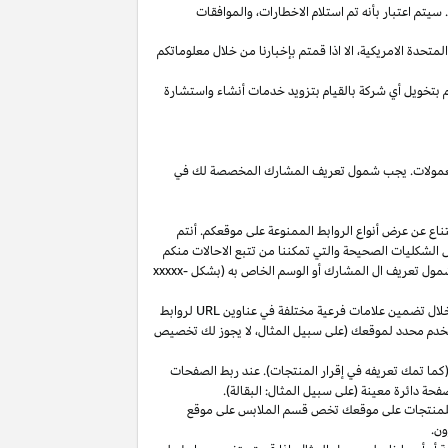
يتم اعتبار بأنه تم استلام
الاخطارات،
والموافقات
المتحدة
الامريكية،
الا
اذا
قمتم بإخبارنا من خلال معلوماتكم
م بتخويل أي شركة بالقيام بتزويد خدمات أنشاء واستشارة
 العمولات. يجب شمول تعريف المشارك المخصصة لك في
ناع عن عرض أنواع الروابط الممنوعة على موقعكم. أنتم
ل الشكليات الصحيحة والتي تمكننا من تتبع الاحالات منكم
ول تعريف ال المشارك أو الوسم الخاص به (بشكل
xxxxx-
خلال تضمين علامات فرعية مختلفة في عناوين
URL
لروابط
مستخدم محدد لموقعك (على سبيل المثال، لا يجوز لك تخصيص
كما تمك تعريفه في إقرار المنتجات). عند ربط الصفحات
فحة دائرة معينة (على سبيل المثال: البقالة).
للمنتجات على موقعك تخص قسم الملابس على موقع