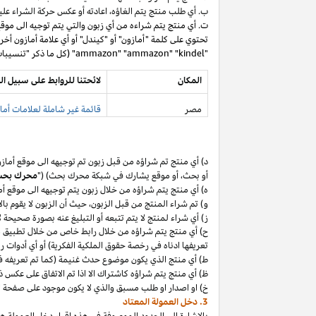
ب. أي طلب منتج يتم
الغاؤه،
اعادته أو عكس حركة الشراء عليه
ت. أي منتج يتم شراءه من أي زبون والتي يتم توجيه الى موق
تحتوي على كلمة "أمازون" أو "كيندل" أو أي علامة أمازون أخر
"ammazon" "ammazon" "kindel" (كل ما ذكر "تنسيبات مدفوعة محظورة").
المكان
لائحتنا للروابط على سبيل ال
مصر
قائمة غير شاملة لعلامات أماز
د) أي منتج تم
شراؤه
من قبل زبون تم توجيهه الى موقع أماز
أو
بحث،
أو موقع يشارك في شبكة محرك بحث) ("
محرك بح
ه) أي منتج يتم
شراؤه
من خلال زبون يتم توجيهه الى موقع أ
و) تم شراء المنتج من قبل
الزبون،
حيث
أن
الزبون لا يقوم بال
ز) أي شراء لمنتج لا يتم تتبعه أو التبليغ عنه بصورة صحيحة
ح) أي منتج يتم
شراؤه
من خلال رابط خاص من خلال تطبيق
م
تعريفها ادناه في رخصة حقوق الملكية الفكرية) أو أي أدوات 
ط) أي منتج الذي يكون موضوع حدث غنيمة (كما تم تعريفه في البند 4(أ) من إقرار د
ظ) أي منتج يتم
شراؤه
كاشتراك الا
اذا
تم الاتفاق على عكس ذ
خ) او اصدار او طلب مسبق والذي لا يكون موجود على صفحة ا
3. دخل العمولة المعتاد
بالإشارة الى الحدود الموصوفة في هذه إقرار دخل العمولة هذ