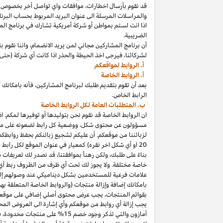
قد نقوم بأرسال
اخطارات،
موافقات واي تواصل أخر بخصوص برنا
والمراسلات المرسلة الى عنوان البريد المربوط بحساب
البرنا
اذا
انت لستم بمواطن أو شركة أمريكية تشارك في برنامج
الم
الضريبية.
أن برنامج المشاركين مجاني لمن يريد
الانضمام،
واننا
نقوم بت
لشركائنا،
فيرجى اخذ الحيطة والحذر
اذا
كانت أي شركة (حتى 
أ. الروابط لمواقعكم
أ. الروابط الخاصة
بعد أن تقوم بتقديم طلبك لبرنامج
المشاركين،
فأنه
ب
ا
مكانك
أ
الرابط الخاص.
ب. المتطلبات العامة لكل الروابط الخاصة
ان الروابط الخاصة قد نقوم نحن بتوليدها أو توفيرها لمكم.
اذ
مسؤولون عن محتوى
شكل،
ووضعية كل رابط تضعونه على
مو
لزبائننا من موقعكم. أن عليكم تشجيع زبائنكم بحفظ روابط
20
او أي شكل اخر نقره) كمعيار في عنوان الموقع لكل رابط
بناءً على طلبك، ولكن رهناً بموافقتنا، قد نصدر لك تعريفات 
خاصة مختلفة. ولا يجوز لك تحت أي ظرف من الظروف ربط أي ع
علامات فرعية للمستخدمين بشكل ديناميكي عند وصولهم إ
ب
ا
مكانك
إضافة وإزالة منتجات (والروابط الخاصة المتعلقة ب
بقوائم
المنتجات،
يجب عرض محتوى
أصلي
إضافي على موقعك
يجب إزالة أي روابط من موقعكم وأي إشارة الى العروض المحد
أمازون والتي تذكر وجود خصم
15% على منتجات
محدودة،
فيج