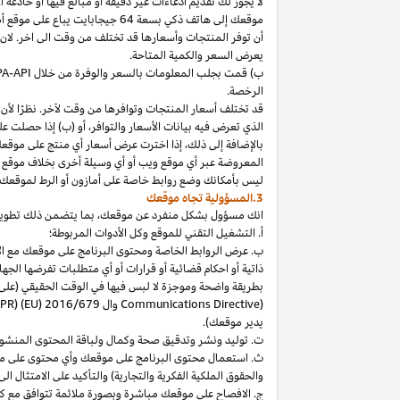
لا
يجوز
لك
تقديم
ادعاءات
غير
دقيقة
أو
مبالغ
فيها
أو
خادعة
أ
موقعك
إلى
هاتف
ذكي
بسعة
64
جيجابايت
يباع
على
موقع
أ
أن توفر المنتجات وأسعارها قد تختلف من وقت الى اخر. لان
يعرض السعر والكمية المتاحة.
ب) قمت بجلب المعلومات بالسعر والوفرة من خلال
PA-API
الرخصة.
قد تختلف أسعار المنتجات وتوافرها من وقت لآخر. نظرًا لأن أ
الذي تعرض فيه بيانات الأسعار والتوافر، أو (ب) إذا حصلت عل
بالإضافة
إلى
ذلك،
إذا
اخترت
عرض
أسعار
أي
منتج
على
موقع
المعروضة
عبر
أي
موقع
ويب
أو
أي
وسيلة
أخرى
بخلاف
موقع
ليس
بأمكانك
وضع روابط خاصة على أمازون أو الرط لموقعك 
3.المسؤولية تجاه موقعك
انك
مسؤول بشكل منفرد عن
موقعك،
بما يتضمن ذلك تطوي
أ. التشغيل التقني للموقع وكل الأدوات المربوطة؛
ب. عرض الروابط الخاصة ومحتوى البرنامج على موقعك مع الامتث
ذاتية أو احكام قضائية أو قرارات أو أي متطلبات تفرضها ال
بطريقة واضحة وموجزة لا لبس فيها في الوقت الحقيقي
(على
) وال
Communications Directive
DPR) (EU) 2016/679
يدير موقعك).
ت. توليد ونشر وتدقيق صحة وكمال ولباقة المحتوى المنشو
ث. استعمال محتوى البرنامج على موقعك وأي محتوى على موق
والحقوق الملكية الفكرية والتجارية) والتأكيد على الامتثال ال
ج. الافصاح على موقعك مباشرة وبصورة ملائمة تتوافق مع ك