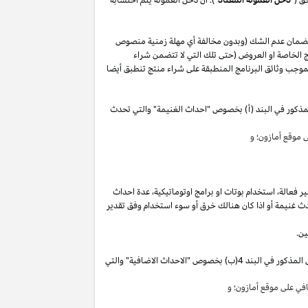
لضمان عدم الشك (وبدون مخالفة أي مهلة زمنية منصوص
 الخاصة او العروض (حتى تلك التي لا تتضمن شراء
وجب وثائق البرنامج المنطبقة على شراء منتج تنطبق أيضا
مذكور في البند (أ) بخصوص "احداث الغنيمة" والتي تحدث
موقع أمازون؛ و
ير
فعالة،
استخدام
بوتات
او برامج
اوتوماتيكية،
عدة احداث
ث غنيمة أو
اذا
كان هنالك خرق أو سوء استخدام وفق تقدير
ين.
"). سوق تقوم بكسب دخل العمولة الخاص المذكور في البند 4(ب) بخصوص "الاحداث الاضافية" والتي
ي على موقع أمازون؛ و