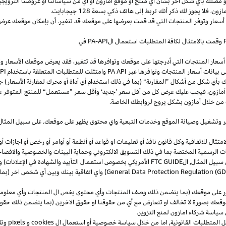
و
مضللة
بأي
شكل
آخر
بشأن
أي
منتج
أو
موقع
أمازون
أو
أي
من
سياساتنا
أو
عروضنا
الترويجي
مازون،
فلا
يجوز
لك
ذكر
أنك
تربط
إلى
هاتف
ذكي
بسعة
128
جيجابايت
.
 أسعار وتوفر المنتجات التي قد قمت بعرضها على موقعك قد تتغير. أن بإمكان موقعك عرض ا
وقمت بالامتثال لكافة المتطلبات استعمال
ال
-API
PA
في
سعار المنتجات التي أدرجتها على موقعك وتوافرها قد تتغير، فقد يعرض موقعك الأسعار والتوا
ى بيانات أسعار المنتجات وتوافرها عبر
PA API
وامتثلت للمتطلبات المتعلقة باستخدام
PA API
ك
بأي
شكل
من
أشكال
”
المقارنة
“
(
بما
في
ذلك
استخدام
أي
أداة
أو
محرك
لمقارنة
الأسعار
)
جن
أمازون،
فيجب
عليك
عرض
كل
من
أقل
سعر
’
جديد
‘
وأقل
سعر
”
مستعمل
“
للمنتج
المتوفر
ع
من خلال أمازون بشكل يروج لروابطك الخاصة.
ر
وتشغيل
وصيانة الموقع وخدمات التبعية واي محتوى يظهر على موقعك. على سبيل
المثال
ال للاتفاقية وكل قانون نافذ أو تعليمات او قواعد أو أنظمة أو أوامر أو رخص أو اجازات أو م
جهات الرسمية المختصة بما في ذلك التسويق الالكتروني وحماية البينات والخصوصية
والافصا
 سبيل المثال, ال
FTC GUIDE
الأمريكي بخصوص استعمال التأييد والشهادة في الإعلانات) و 
General Data Protection Regulation (G
) واي اتفاقية بينك وبين أي شخص اخر (
ر على موقعك (بما يتضمن ذلك وصف المنتجات وأي محتوى يخص ال المنتجات وأي معلومات 
عك بصورة لا تخالف او تتعارض مع أي من حقوقنا او حقوق الاخرين (بما يتضمن ذلك حقوق
ى سياسة شركاء امازون لمنع التزوير.
ل المتطلبات القانونية, اما من خلال سياسة خصوصية أو استعمال ال
cookies
و
pixels
و
تق