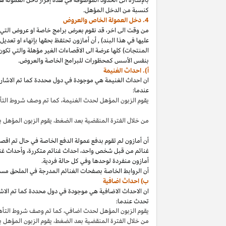
كنسبة من الدخل المؤهل.
4. دخل العمولة الخاص والعروض
من وقت الى
اخر،
قد نقوم بعرض برامج خاصة او عروض التي 
عليها في هذا
البند
)
,
أن أمازون تحتفظ بحقها بإنهاء او تعدي
المنتجات) كلها عرضة الى الاقصاءات
الغير مؤهلة
والتي تكون
بنفس الأسس كمحظورات للبرامج الخاصة والعروض.
أ). احداث الغنيمة
ان احداث الغنيمة هي موجودة في دول محددة كما تم الاشار
عندما:
يقوم الزبون المؤهل لحدث
الغنيمة،
كما تم وصف شروط الت
من خلال الفترة المنقضية بعد
الضغط،
يقوم الزبون المؤهل ب
أن أمازون لم تقوم بدفع عمولة الدفع الخاصة في حال تم ا
غنائم من قبل شخص
واحد،
احداث غنائم
متكررة،
وأحداث غنا
أمازون منفردة لوحدها وفي كل حالة فردية.
أن الروابط الخاصة بصفحات الغنائم المدرجة في الملحق مس
ب) احداث اضافية
ان الاحداث الاضافية هي موجودة في دول محددة كما تم الاشار
تحدث عندما:
يقوم الزبون المؤهل لحدث
اضافي،
كما تم وصف شروط التأ
من خلال الفترة المنقضية بعد
الضغط،
يقوم الزبون المؤهل 