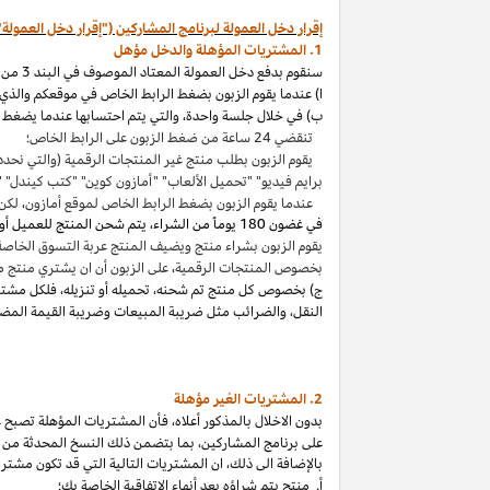
إقرار دخل العمولة لبرنامج المشاركين ("إقرار دخل العمولة"
1. المشتريات المؤهلة والدخل مؤهل
سنقوم بدفع دخل العمولة المعتاد الموصوف في البند 3 من إقرار دخل العمولة هذا بالاتصال مع المشتريات المؤهلة
ا) عندما يقوم الزبون بضغط الرابط الخاص في موقعكم والذي ي
ب) في خلال جلسة واحدة
،
والتي يتم احتسابها عندما يضغط ا
تنقضي 24 ساعة من ضغط الزبون على الرابط الخاص؛
يقوم الزبون بطلب منتج غير المنتجات الرقمية (والتي نحدد
برايم فيديو" "تحميل الألعاب" "أمازون كوين" "كتب
كيندل
" 
عندما يقوم الزبون بضغط الرابط الخاص لموقع أمازون
،
لكن 
في غضون
180 يوماً من الشراء، يتم شحن المنتج للعميل أو بثه أو تنزيله من قبله، ودفعه لثمنه
يقوم الزبون بشراء منتج ويضيف المنتج عربة التسوق الخاصة به واكمال الطلب خلال 89 يوما كموعد أقصاه
بخصوص المنتجات الرقمية
،
على الزبون أن ان يشتري منتج م
ج) بخصوص كل منتج تم شحنه
،
تحميله أو تنزيله
،
فلكل مشتر
النقل
،
والضرائب مثل ضريبة المبيعات وضريبة القيمة المضا
2. المشتريات
الغير مؤهلة
بدون الاخلال بالمذكور أعلاه
،
فأن المشتريات المؤهلة تصبح غير
على برنامج
المشاركين،
بما بتضمن ذلك النسخ المحدثة من ات
بالإضافة الى ذلك
،
ان المشتريات التالية التي قد تكون مشتر
أ. منتج يتم
شراؤه
بعد أنهاء الاتفاقية الخاصة بك؛