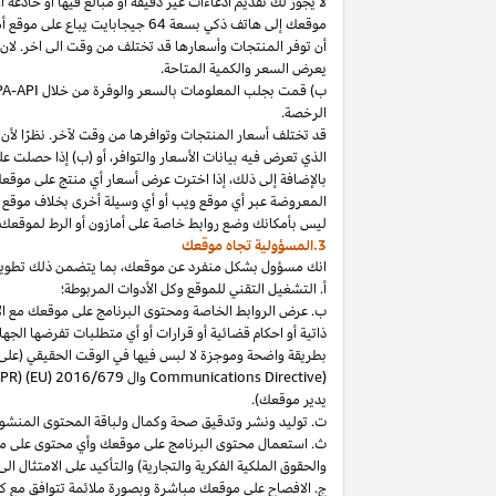
لا
يجوز
لك
تقديم
ادعاءات
غير
دقيقة
أو
مبالغ
فيها
أو
خادعة
أ
موقعك
إلى
هاتف
ذكي
بسعة
64
جيجابايت
يباع
على
موقع
أ
أن توفر المنتجات وأسعارها قد تختلف من وقت الى اخر. لان
يعرض السعر والكمية المتاحة.
ب) قمت بجلب المعلومات بالسعر والوفرة من خلال
PA-API
الرخصة.
قد تختلف أسعار المنتجات وتوافرها من وقت لآخر. نظرًا لأن أ
الذي تعرض فيه بيانات الأسعار والتوافر، أو (ب) إذا حصلت عل
بالإضافة
إلى
ذلك،
إذا
اخترت
عرض
أسعار
أي
منتج
على
موقع
المعروضة
عبر
أي
موقع
ويب
أو
أي
وسيلة
أخرى
بخلاف
موقع
ليس
بأمكانك
وضع روابط خاصة على أمازون أو الرط لموقعك 
3.المسؤولية تجاه موقعك
انك
مسؤول بشكل منفرد عن
موقعك،
بما يتضمن ذلك تطوي
أ. التشغيل التقني للموقع وكل الأدوات المربوطة؛
ب. عرض الروابط الخاصة ومحتوى البرنامج على موقعك مع الامتث
ذاتية أو احكام قضائية أو قرارات أو أي متطلبات تفرضها ال
بطريقة واضحة وموجزة لا لبس فيها في الوقت الحقيقي
(على
) وال
Communications Directive
DPR) (EU) 2016/679
يدير موقعك).
ت. توليد ونشر وتدقيق صحة وكمال ولباقة المحتوى المنشو
ث. استعمال محتوى البرنامج على موقعك وأي محتوى على موق
والحقوق الملكية الفكرية والتجارية) والتأكيد على الامتثال ال
ج. الافصاح على موقعك مباشرة وبصورة ملائمة تتوافق مع ك