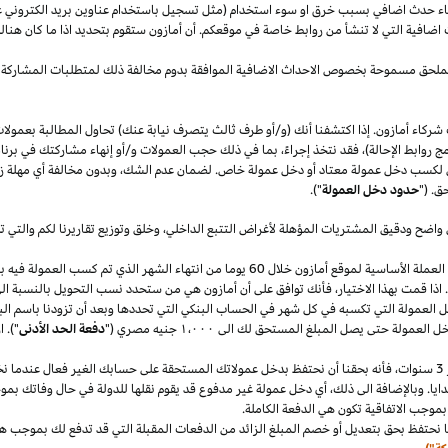
قصاء حدث اضافي بسبب خرق او سوء استخدام (مثل تسجيل باستخدام عناوين بريد الكتروني 
اضافية التي لا تنشأ من روابط خاصة في موقعكم. أن أمازون ستقوم بتحديد
اذا
ما كان هنا
الملحق مسموحة بخصوص الاحداث الاضافية الموافقة بدوم مخالفة ذلك لمتطلبات المشاركة 
شركاء أمازون. إذا اكتشفنا أنك (و/أو طرف ثالث يتصرف نيابة عنك) تحاول المطالبة بعمولا
ج روابط الإحالة)، فقد نتخذ إجراءً، بما في ذلك حجب العمولات و/أو إنهاء مشاركتك في برنا
 لكسب دخل عمولة معتاد أو دخل عمولة خاص. لضمان عدم
الشك،
وبدون مخالفة أي مهلة
ز
ق. ("
حدود دخل العمولة
").
 واضح ودقيق المشتريات المؤهلة لأغراض التتبع
الداخلي،
وخلق وتوزيع تقاريرنا لكم والتي 
سنقوم بدفع دخل العمولة المعتاد ودخل العمولة الخاص في العملة الأساسية لموقع أمازون خلال 60 يو
.
اذا
قمت بهذا
الاختيار،
فأنك توافق على أن أمازون هي من ستحدد نسب التحويل بالنسبة الى
دخل العمولة التي تكسبه في كل شهر في الحساب البنكي التي تحددها وبعد أن تزودنا باسم
الب
دخل العمولة حتى يصل المبلغ المستحق لك الى
١٬٠٠٠
جنيه
مصري
("
دفعة الحد الأدنى
")
.
ا
سنوات،
فأنه بحقنا أن نحتفظ بدخل عمولاتك المستحقة على حسابك
الغير فعال
عندما نخ
ايا. وبالإضافة الى
ذلك،
أي دخل عمولة غير مدفوع قد يقوم نقلها للدولة في حال وفاتك بموجب
بموجب الاتفاقية تكون هي الدفعة الكاملة.
 نحتفظ بحق بتعديل أو خصم المبلغ الزائد من الدفعات المقبلة التي قد تدفع لك بموجب هذه