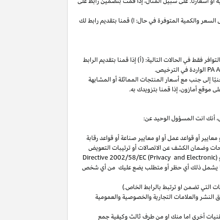
ة
أو
أسعارنا
.
على
سبيل
المثال،
إذا
قمت
بتضمين
رابط
على
لسعر والكمية المتوفرة في حال: ا) قمنا بتقديم رابط لك
فر فقط في الحالات التالية: (أ) إذا قمنا بتقديم الرابط
الواردة في الترخيص
.
بًا
إلى
جنب
مع
أسعار
المنتجات
المماثلة
أو
المشابهة
لى
موقع
أمازون،
إذا
قمنا
بتزويدك
به
.
،
أنك انت المسؤول الوحيد عن:
عايير أو قواعد عمل أو او معايير صناعة أو قواعد رقابة
حات
وضمان الكشف عن الاتصالات أو ترتيبات التعويض
(
Directive 2002/58/EC (Privacy and Electronic
بما يشمل ذلك أي حظر أو متطلب يضع عليك من أي شخص
التي تضمن او ترتبط بالرابط الخاص.)
 النشر والعلامات التجارية والخصوصية والعمومية
نيات أخرى اما منك او من طرف ثالث وكيفية جمع