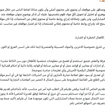
كة")
 ومدقق. على موقعك أن يحتوي على محتوى أصلي وأن يكون متاحًا لعامة الناس من خلال عنو
وهري أو تحليل أو تحويل لأيّ مواد تقوم بتضمينها. عليك أن تذكر بوضوح عنوان موقعك عند
المشاركين، ولن يكون بإمكانك إدراج روابط خاصة أو محتوى إعلان عن المنتجات، إذا كان موق
مح لك بإدراج روابط خاصة أو محتوى إعلاني للمنتجات إذا تم اعتبار موقعك غير مناسب. تشم
لأفعال الخطرة أو الضارة.
والتي تخرق خصوصية
الاخرين,
والمواد المسيئة والعنصرية (بما ذلك على أسس
العرق
او اللون 
معرفة والعلم, تجمع, تستخدم أو تفصح عن معلومات شخصية للأطفال دون سن الثالثة عشرة (ك
 أو اجازات أو معايير أو قواعد عمل أو او معايير صناعة أو قواعد رقابة ذاتية أو احكام قضائ
صوصية الأطفال الرقمية الأمريكي وأي تعليمات صادرة بموجبه)؛
أي تعديل أو سوء نطق لعلامة تجارية لأمازون أو أي من الشركات التابعة لها في أي أسم مو
 (اطلع على القائمة المطروحة على سبيل المثال لا الحصر من العلامات التجارية المحددة)
ديم الخاص أذا قمنا برفض طلبكم لأن الطلب فيه أمر غير
مناسب،
فأنه بأماكنكم تقديم ط
أخر،
أو 2) تم أنهاء حسابكم بسبب أي خرق أو مخالفة (وفق تقديرنا
الخاص)
فأنه لا يجوز
 عند اكتمال نموذج خدمة عملاء المشاركين التي تكون موجودة هنا. أن عليكم تأكيد صحة ود
تعريف عن الموقع الخاص بكم.