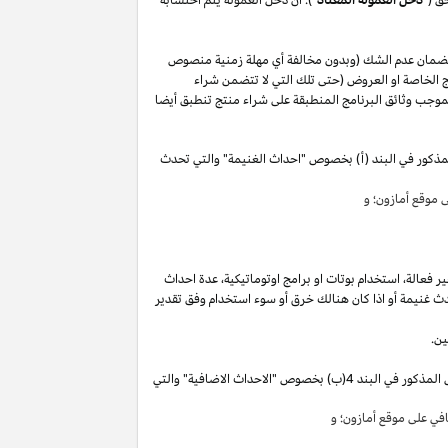
لضمان عدم الشك (وبدون مخالفة أي مهلة زمنية منصوص
 الخاصة او العروض (حتى تلك التي لا تتضمن شراء
وجب وثائق البرنامج المنطبقة على شراء منتج تنطبق أيضا
مذكور في البند (أ) بخصوص "احداث الغنيمة" والتي تحدث
موقع أمازون؛ و
ير
فعالة،
استخدام
بوتات
او برامج
اوتوماتيكية،
عدة احداث
ث غنيمة أو
اذا
كان هنالك خرق أو سوء استخدام وفق تقدير
ين.
"). سوق تقوم بكسب دخل العمولة الخاص المذكور في البند 4(ب) بخصوص "الاحداث الاضافية" والتي
ي على موقع أمازون؛ و