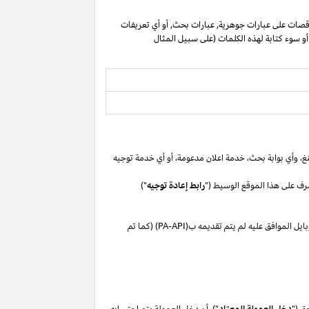
صات على عبارات جوهرية, عبارات بحث, أو أي تعريفات
 أو سوء كتابة لهذه الكلمات (على سبيل المثال
غ،
وأي بوابة
بحث،
خدمة اعلان
مدعومة،
أو
أي خدمة توجيه
رف على هذا الموقع الوسيط ("
رابط إعادة توجيه
")
بايل
الموافق
عليه لم
يتم تقديمه ب(
PA-API
) (كما تم
ق ("
دخل العمولة المعتاد
"). أن دخل العمولة يتم احتسابه