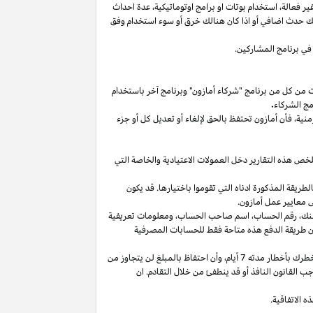
غير
فعالة،
استخدام
بوتات
او برامج
اوتوماتيكية،
عدة احداث
لك حدث اضافي أو
اذا
كان هنالك خرق أو سوء استخدام وفق
في برنامج المشاركين.
ت من كل من برنامج "شركاء أمازون" وبرنامج آخر باستخدام
مج الشركاء
.
منية،
فأن أمازون تحتفظ بالحق لإلغاء أو تعديل كل أو جزء
تلخص هذه التقارير دخل العمولات الاعتيادية والخاصة التي
ما من انتهاء الشهر الذي تم كسب العمولة فيه بالطريقة المذكورة ادناه التي تقوموا باختيارها. قد يكون
 معايير عمل أمازون.
نك،
رقم
الحساب،
اسم صاحب
الحساب،
ومعلومات تعريفية
ن
طريقة
الدفع
هذه
متاحة
فقط
للحسابات
المصرفية
طرك بأخطار مدته 7
أيام،
وأن احتفاظ بالمبلغ لن يتجاوز من
 القانون النافذ أو قد ينطفئ من خلال التقادم. ان
 الاتفاقية.