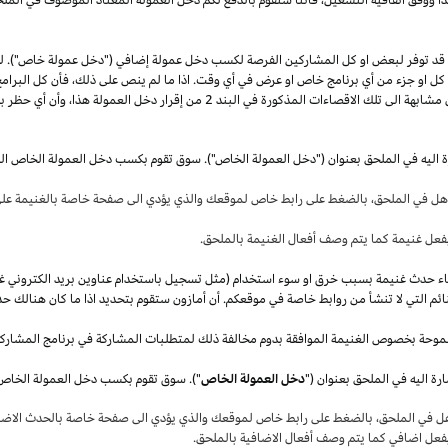
قد توفر لبعض او كل المشاركين الفرصة لكسب دخل عمولة إضافي ("دخل عمولة خاص"). 
ل كل او جزء من أي برنامج خاص او عرض في أي وقت.
اذا
ما لم ينص على
ذلك،
فأن كل البرامج
 مشابهة الى تلك الاقصاءات المذكورة في البند
2
من إقرار دخل العمولة
هذا،
وأن أي حظر بم
ة اليه في الملحق بعنوان ("دخل العمولة الخاص"). سوق تقوم بكسب دخل العمولة الخاص ال
أهل في
الملحق،
بالضغط على رابط خاص لموقعك والذي يؤدي الى صفحة خاصة بالغنيمة على 
فعل غنيمة كما يتم وصف أفعال الغنيمة بالملحق
.
قصاء حدث غنيمة بسبب خرق او سوء استخدام (مثل تسجيل باستخدام عناوين بريد الكتروني غ
ئم التي لا تنشأ من روابط خاصة في موقعكم. أن أمازون ستقوم بتحديد
اذا
ما كان هنالك حد
موحة بخصوص الغنيمة الموافقة بدوم مخالفة ذلك لمتطلبات المشاركة في برنامج المشارك
ة اليه في الملحق بعنوان ("
دخل العمولة الخاص
هل في
الملحق،
بالضغط على رابط خاص لموقعك والذي يؤدي الى صفحة خاصة بالحدث الاضاف
بفعل اضافي كما يتم وصف أفعال الاضافية بالملحق
.