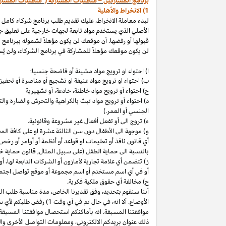
برنامج المشاركين – متطلبات المشاركة ("متطلبات المشار
1) الانخراط والأهلية
لبدء معاملة الانخراط، عليك تقديم طلب برنامج شركاء كامل
الأصلي الذي يستخدم مواد تابعة لجهات خارجية على تعليق ج
قبولها أو رفضها. أن موقعك لن يكون مؤهلاً لشموله ببرنامج 
لن يكون موقعك مؤهلاً للمشاركة في برنامج الشركاء، ولن يُس
ا) احتواء او ترويج مواد مشينة أو فاضحة جنسيا؛
ب)
احتواء
او
ترويج مواد
عنيفة او تشجيع أو مناصرة أو تحفيز ا
ج) احتواء أو ترويج مواد
خاطئة،
خادعة،
أو تشهيرية
د) احتواء أو ترويج مواد تبث بالكراهية والتحرش والضارة 
الجنسي أو العمر.)
ه) تروج الى أو تفعل أفعال غير مشروعة وقانونية.
و) موجهة الى الأطفال دون سن الثالثة عشرة او على كافة ال
أي قانون نافذ أو تعليمات او قواعد أو أنظمة أو أوامر أو رخص
بالنسبة الى حماية الطفل (على سبيل المثال, قانون حماية خ
ز) تتضمن أي علامة تجارية لأمازون أو الشركات التابعة
لها،
أو 
أو في أي اسم
مستخدم أو اسم مجموعة أو موقع تواصل اجتماعي
ح) مخالفة أي حقوق ملكية فكرية.
أننا سنقوم
بتحديد،
وفق تقديرنا
الخاص،
مدة مناسبة طلب التق
الأوضاع. ألا
انه،
في حال تم في أي وقت 1) رفض طلبكم لأي سبب
موافقتنا المسبقة. انه بأماكنكم استحصال موافقتنا المسبقة
ذلك عنوان بريدكم
الالكتروني،
ومعلومات التواصل الأخرى وال