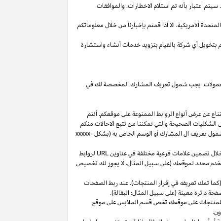
يتم اعتبار بأنه تم استلام
الاخطارات،
والموافقات
المتحدة
الامريكية،
الا
اذا
قمتم بإخبارنا من خلال معلوماتكم
م بتخويل أي شركة بالقيام بتزويد خدمات أنشاء واستشارة
 العمولات. يجب شمول تعريف المشارك المخصصة لك في
ناع عن عرض أنواع الروابط الممنوعة على موقعكم. أنتم
ل الشكليات الصحيحة والتي تمكننا من تتبع الاحالات منكم
ول تعريف ال المشارك أو الوسم الخاص به (بشكل
xxxxx-
خلال تضمين علامات فرعية مختلفة في عناوين
URL
لروابط
مستخدم محدد لموقعك (على سبيل المثال، لا يجوز لك تخصيص
كما تمك تعريفه في إقرار المنتجات). عند ربط الصفحات
فحة دائرة معينة (على سبيل المثال: البقالة).
للمنتجات على موقعك تخص قسم الملابس على موقع