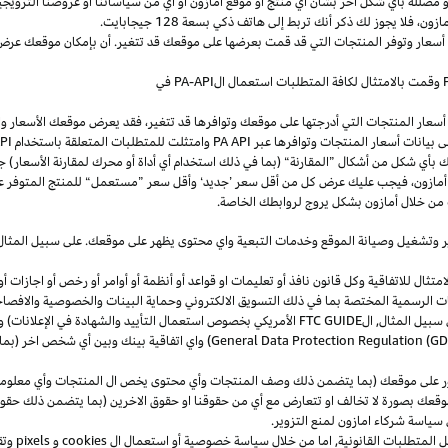
و
مضللة
بأي
شكل
آخر
بشأن
أي
منتج
أو
موقع
أمازون
أو
أي
من
سياساتنا
أو
عروضنا
الترويجي
مازون،
فلا
يجوز
لك
ذكر
أنك
تربط
إلى
هاتف
ذكي
بسعة
128
جيجابايت
.
 أسعار وتوفر المنتجات التي قد قمت بعرضها على موقعك قد تتغير. أن بإمكان موقعك عرض ا
وقمت بالامتثال لكافة المتطلبات استعمال
ال
-API
PA
في
سعار المنتجات التي أدرجتها على موقعك وتوافرها قد تتغير، فقد يعرض موقعك الأسعار والتوا
ى بيانات أسعار المنتجات وتوافرها عبر
PA API
وامتثلت للمتطلبات المتعلقة باستخدام
PA API
ك
بأي
شكل
من
أشكال
”
المقارنة
“
(
بما
في
ذلك
استخدام
أي
أداة
أو
محرك
لمقارنة
الأسعار
)
جن
أمازون،
فيجب
عليك
عرض
كل
من
أقل
سعر
’
جديد
‘
وأقل
سعر
”
مستعمل
“
للمنتج
المتوفر
ع
من خلال أمازون بشكل يروج لروابطك الخاصة.
ر
وتشغيل
وصيانة الموقع وخدمات التبعية واي محتوى يظهر على موقعك. على سبيل
المثال
ال للاتفاقية وكل قانون نافذ أو تعليمات او قواعد أو أنظمة أو أوامر أو رخص أو اجازات أو م
جهات الرسمية المختصة بما في ذلك التسويق الالكتروني وحماية البينات والخصوصية
والافصا
 سبيل المثال, ال
FTC GUIDE
الأمريكي بخصوص استعمال التأييد والشهادة في الإعلانات) و 
General Data Protection Regulation (G
) واي اتفاقية بينك وبين أي شخص اخر (
ر على موقعك (بما يتضمن ذلك وصف المنتجات وأي محتوى يخص ال المنتجات وأي معلومات 
عك بصورة لا تخالف او تتعارض مع أي من حقوقنا او حقوق الاخرين (بما يتضمن ذلك حقوق
ى سياسة شركاء امازون لمنع التزوير.
ل المتطلبات القانونية, اما من خلال سياسة خصوصية أو استعمال ال
cookies
و
pixels
و
تق