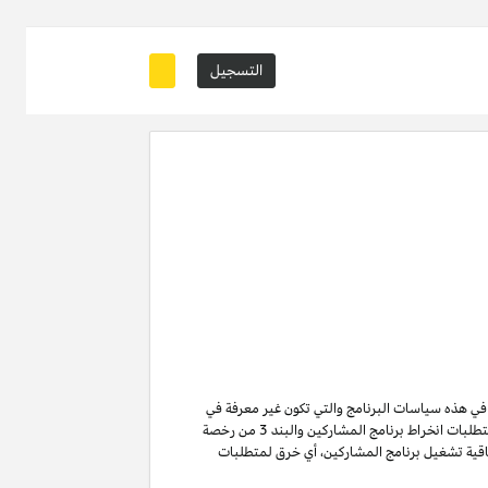
التسجيل
ة في هذه سياسات البرنامج والتي تكون غير معرفة في
من متطلبات انخراط برنامج المشاركين والبند 3 من رخصة
ن لا تنتهي ولا تنطفئ بانتهاء اتفاقية تشغيل برنامج المشاركين. لتفادي الشك وبدون الحد من غرض المادة 6 (ا) من اتفاقية تشغيل برنامج المشاركين، أي خرق لمتطلبات