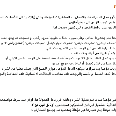
)
،
والتي (بالإشارة الى الاقصاءات ال
قوم بتوجيه الزبون الى موقع أمازون؛
لزبون على الرابط الخاص والتي تنتهي بحدوث اما:
ها نحن بتقديرنا
الخاص؛
وعلى سبيل المثال
،
تطبيق أمازون رقمي او منتجات تم بيعها تحت
"صحف
كينديل
" "مدونات
كيندل
" "نشرات اخبار
كيندل
" "مجلات
كيندل
" ("
منتج رقمي
")؛ او
هذا الرابط الخاص غير الرابط الخاص لك
،
ويحدث الاتي:
 بعد الضغط على الرابط الخاص الاولي؛ أو
ثل هذا من خلال تحميل أو تنزيل من موقع أمازون
يات مؤهلة يتم
شراؤها
سيكون الدخل المؤهل موازي للمبلغ الذي يصلنا فعليا من الشراء ا
فة
،
كلف الخدمة
،
والذمم
،
والرديات
،
كلف معاملات البطاقات الائتمانية
،
كلف المعاملة والدي
 مؤهلة عندما تتم عملية الشراء بخلاف إقرار دخل العمولة هذا او أي بند
،
شرط
،
مواصفات
فاقية التشغيل لبرنامج المشاركين (مجتمعين "
وثائق البرنامج
").
يات مؤهلة يتم اعتبارها غير مؤهلة ومقصيه من برنامج المشاركين: