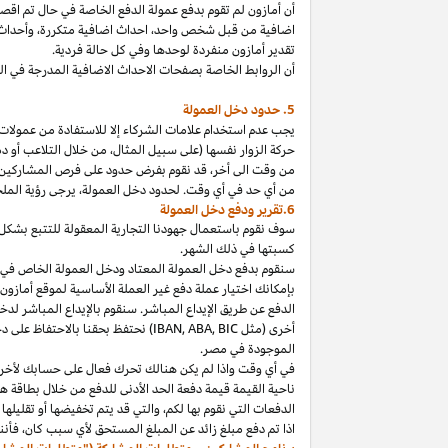
أن أمازون لم تقوم بدفع عمولة الدفع الخاصة في حال تم ا
اضافية من قبل شخص
واحد،
احداث اضافية
متكررة،
وأحداث 
تقدير أمازون منفردة لوحدها وفي كل حالة فردية.
أن الروابط الخاصة بصفحات الاحداث الاضافية المدرجة في 
5. حدود دخل العمولة
يجب عدم استخدام علامات الشركاء إلا للاستفادة من عمولات 
حركة الزوار نفسها (على سبيل المثال، من خلال التلاعب أو دم
من وقت الى
أخر،
قد نقوم بفرض حدود على فرص المشاركين
من أي حد في أي وقت. لحدود دخل
العمولة،
يرجى رؤية الملح
6.تقرير ودفع دخل العمولة
سوف نقوم باستعمال جهودنا التجارية المعقولة للتتبع بشكل
كسبتها في ذلك الشهر.
بإمكانك اختيار عملة دفع غير العملة الأساسية لموقع أمازون
الدفع عن طريق الإيداع المباشر. سنقوم بالإيداع المباشر ل
أخرى (مثل
BIC
,
ABA
,
IBAN
) نحتفظ بحقنا بالاحتفاظ على 
الموجودة
في
مصر
.
في أي وقت
واذا
لم يكن هنالك تحرك فعال على حسابك لأخر 3
ناحية القيمة قيمة دفعة الحد الأدنى للدفع من خلال بطاقة هد
الدفعات التي نقوم بها
لكم،
والتي قد يتم تخفيضها أو تقليلها 
اذا
تم دفع مبلغ زائد عن المبلغ المستحق لأي سبب
كان،
فأننا