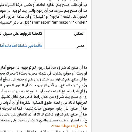
ب. أي طلب منتج يتم
الغاؤه،
اعادته أو عكس حركة الشراء عليه
ت. أي منتج يتم شراءه من أي زبون والتي يتم توجيه الى موق
تحتوي على كلمة "أمازون" أو "كيندل" أو أي علامة أمازون أخر
"ammazon" "ammazon" "kindel" (كل ما ذكر "تنسيبات مدفوعة محظورة").
المكان
لائحتنا للروابط على سبيل ال
مصر
قائمة غير شاملة لعلامات أماز
د) أي منتج تم
شراؤه
من قبل زبون تم توجيهه الى موقع أماز
أو
بحث،
أو موقع يشارك في شبكة محرك بحث) ("
محرك بح
ه) أي منتج يتم
شراؤه
من خلال زبون يتم توجيهه الى موقع أ
و) تم شراء المنتج من قبل
الزبون،
حيث
أن
الزبون لا يقوم بال
ز) أي شراء لمنتج لا يتم تتبعه أو التبليغ عنه بصورة صحيحة
ح) أي منتج يتم
شراؤه
من خلال رابط خاص من خلال تطبيق
م
تعريفها ادناه في رخصة حقوق الملكية الفكرية) أو أي أدوات 
ط) أي منتج الذي يكون موضوع حدث غنيمة (كما تم تعريفه في البند 4(أ) من إقرار د
ظ) أي منتج يتم
شراؤه
كاشتراك الا
اذا
تم الاتفاق على عكس ذ
خ) او اصدار او طلب مسبق والذي لا يكون موجود على صفحة ا
3. دخل العمولة المعتاد
بالإشارة الى الحدود الموصوفة في هذه إقرار دخل العمولة هذ