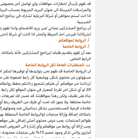
قد نقوم بأرسال
اخطارات،
موافقات واي تواصل أخر بخصوص برنا
والمراسلات المرسلة الى عنوان البريد المربوط بحساب
البرنا
اذا
انت لستم بمواطن أو شركة أمريكية تشارك في برنامج
الم
الضريبية.
أن برنامج المشاركين مجاني لمن يريد
الانضمام،
واننا
نقوم بت
لشركائنا،
فيرجى اخذ الحيطة والحذر
اذا
كانت أي شركة (حتى 
أ. الروابط لمواقعكم
أ. الروابط الخاصة
بعد أن تقوم بتقديم طلبك لبرنامج
المشاركين،
فأنه
ب
ا
مكانك
أ
الرابط الخاص.
ب. المتطلبات العامة لكل الروابط الخاصة
ان الروابط الخاصة قد نقوم نحن بتوليدها أو توفيرها لمكم.
اذ
مسؤولون عن محتوى
شكل،
ووضعية كل رابط تضعونه على
مو
لزبائننا من موقعكم. أن عليكم تشجيع زبائنكم بحفظ روابط
20
او أي شكل اخر نقره) كمعيار في عنوان الموقع لكل رابط
بناءً على طلبك، ولكن رهناً بموافقتنا، قد نصدر لك تعريفات 
خاصة مختلفة. ولا يجوز لك تحت أي ظرف من الظروف ربط أي ع
علامات فرعية للمستخدمين بشكل ديناميكي عند وصولهم إ
ب
ا
مكانك
إضافة وإزالة منتجات (والروابط الخاصة المتعلقة ب
بقوائم
المنتجات،
يجب عرض محتوى
أصلي
إضافي على موقعك
يجب إزالة أي روابط من موقعكم وأي إشارة الى العروض المحد
أمازون والتي تذكر وجود خصم
15% على منتجات
محدودة،
فيج