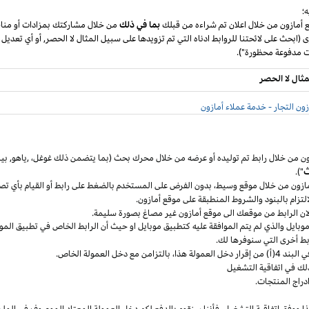
؛
ع أمازون من خلال اعلان تم شراءه من قبلك
بما في ذلك
من خلال مشاركتك بمزادات أو مناق
ى (ابحث على لائحتنا للروابط ادناه التي تم تزويدها على سبيل المثال لا الحصر, أو أي تعديل
مثال لا الحصر
ون التجار - خدمة عملاء أمازون
ون من خلال رابط تم توليده أو عرضه من خلال محرك بحث (بما يتضمن ذلك
غوغل
،
,ياهو,
بين
ث
").
مازون من خلال موقع
وسيط،
بدون الفرض على المستخدم بالضغط على رابط أو القيام بأي تص
التزام بالبنود
والشروط المنطبقة
على موقع أمازون.
 لان الرابط من موقعك الى موقع أمازون غير مصاغ بصورة سليمة.
وبايل
والذي لم يتم الموافقة عليه كتطبيق
موبايل
او حيث
أن
الرابط الخاص في تطبيق
المو
ربط أخرى التي سنوفرها لك.
خل العمولة
هذا،
بالتزامن مع دخل العمولة الخاص.
لك في اتفاقية التشغيل
دراج المنتجات.
ا ووفق اتفاقية
التشغيل،
فأننا سنقوم بالدفع لكم دخل العمولة المعتاد الموصوف في الملح