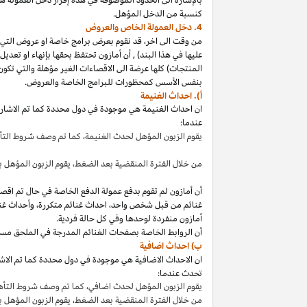
كنسبة من الدخل المؤهل.
4. دخل العمولة الخاص والعروض
من وقت الى
اخر،
قد نقوم بعرض برامج خاصة او عروض التي 
عليها في هذا
البند
)
,
أن أمازون تحتفظ بحقها بإنهاء او تعدي
المنتجات) كلها عرضة الى الاقصاءات
الغير مؤهلة
والتي تكون
بنفس الأسس كمحظورات للبرامج الخاصة والعروض.
أ). احداث الغنيمة
ان احداث الغنيمة هي موجودة في دول محددة كما تم الاشار
عندما:
يقوم الزبون المؤهل لحدث
الغنيمة،
كما تم وصف شروط الت
من خلال الفترة المنقضية بعد
الضغط،
يقوم الزبون المؤهل ب
أن أمازون لم تقوم بدفع عمولة الدفع الخاصة في حال تم ا
غنائم من قبل شخص
واحد،
احداث غنائم
متكررة،
وأحداث غنا
أمازون منفردة لوحدها وفي كل حالة فردية.
أن الروابط الخاصة بصفحات الغنائم المدرجة في الملحق مس
ب) احداث اضافية
ان الاحداث الاضافية هي موجودة في دول محددة كما تم الاشار
تحدث عندما:
يقوم الزبون المؤهل لحدث
اضافي،
كما تم وصف شروط التأ
من خلال الفترة المنقضية بعد
الضغط،
يقوم الزبون المؤهل 