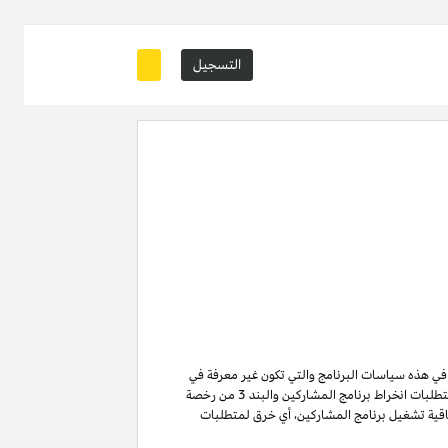
التسجيل
ة في هذه سياسات البرنامج والتي تكون غير معرفة في
من متطلبات انخراط برنامج المشاركين والبند 3 من رخصة
ن لا تنتهي ولا تنطفئ بانتهاء اتفاقية تشغيل برنامج المشاركين. لتفادي الشك وبدون الحد من غرض المادة 6 (ا) من اتفاقية تشغيل برنامج المشاركين، أي خرق لمتطلبات