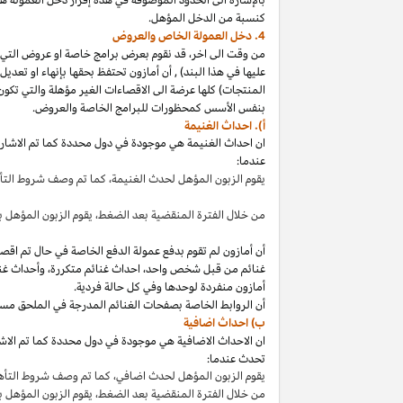
كنسبة من الدخل المؤهل.
4. دخل العمولة الخاص والعروض
من وقت الى
اخر،
قد نقوم بعرض برامج خاصة او عروض التي 
عليها في هذا
البند
)
,
أن أمازون تحتفظ بحقها بإنهاء او تعدي
المنتجات) كلها عرضة الى الاقصاءات
الغير مؤهلة
والتي تكون
بنفس الأسس كمحظورات للبرامج الخاصة والعروض.
أ). احداث الغنيمة
ان احداث الغنيمة هي موجودة في دول محددة كما تم الاشار
عندما:
يقوم الزبون المؤهل لحدث
الغنيمة،
كما تم وصف شروط الت
من خلال الفترة المنقضية بعد
الضغط،
يقوم الزبون المؤهل ب
أن أمازون لم تقوم بدفع عمولة الدفع الخاصة في حال تم ا
غنائم من قبل شخص
واحد،
احداث غنائم
متكررة،
وأحداث غنا
أمازون منفردة لوحدها وفي كل حالة فردية.
أن الروابط الخاصة بصفحات الغنائم المدرجة في الملحق مس
ب) احداث اضافية
ان الاحداث الاضافية هي موجودة في دول محددة كما تم الاشار
تحدث عندما:
يقوم الزبون المؤهل لحدث
اضافي،
كما تم وصف شروط التأ
من خلال الفترة المنقضية بعد
الضغط،
يقوم الزبون المؤهل 