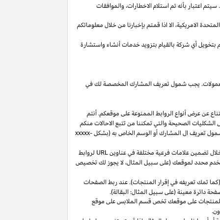
يتم اعتبار بأنه تم استلام
الاخطارات،
والموافقات
المتحدة
الامريكية،
الا
اذا
قمتم بإخبارنا من خلال معلوماتكم
م بتخويل أي شركة بالقيام بتزويد خدمات أنشاء واستشارة
 العمولات. يجب شمول تعريف المشارك المخصصة لك في
ناع عن عرض أنواع الروابط الممنوعة على موقعكم. أنتم
ل الشكليات الصحيحة والتي تمكننا من تتبع الاحالات منكم
ول تعريف ال المشارك أو الوسم الخاص به (بشكل
xxxxx-
خلال تضمين علامات فرعية مختلفة في عناوين
URL
لروابط
مستخدم محدد لموقعك (على سبيل المثال، لا يجوز لك تخصيص
كما تمك تعريفه في إقرار المنتجات). عند ربط الصفحات
فحة دائرة معينة (على سبيل المثال: البقالة).
للمنتجات على موقعك تخص قسم الملابس على موقع