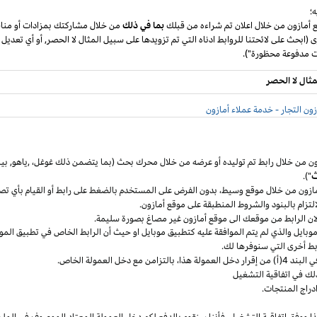
؛
ع أمازون من خلال اعلان تم شراءه من قبلك
بما في ذلك
من خلال مشاركتك بمزادات أو مناق
ى (ابحث على لائحتنا للروابط ادناه التي تم تزويدها على سبيل المثال لا الحصر, أو أي تعديل
مثال لا الحصر
ون التجار - خدمة عملاء أمازون
ون من خلال رابط تم توليده أو عرضه من خلال محرك بحث (بما يتضمن ذلك
غوغل
،
,ياهو,
بين
ث
").
مازون من خلال موقع
وسيط،
بدون الفرض على المستخدم بالضغط على رابط أو القيام بأي تص
التزام بالبنود
والشروط المنطبقة
على موقع أمازون.
 لان الرابط من موقعك الى موقع أمازون غير مصاغ بصورة سليمة.
وبايل
والذي لم يتم الموافقة عليه كتطبيق
موبايل
او حيث
أن
الرابط الخاص في تطبيق
المو
ربط أخرى التي سنوفرها لك.
خل العمولة
هذا،
بالتزامن مع دخل العمولة الخاص.
لك في اتفاقية التشغيل
دراج المنتجات.
ا ووفق اتفاقية
التشغيل،
فأننا سنقوم بالدفع لكم دخل العمولة المعتاد الموصوف في الملح