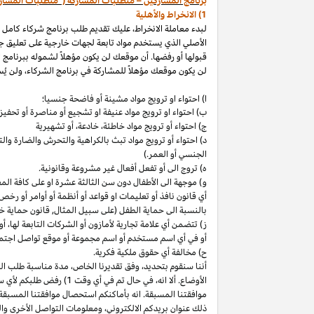
برنامج المشاركين – متطلبات المشاركة ("متطلبات المشار
1) الانخراط والأهلية
لبدء معاملة الانخراط، عليك تقديم طلب برنامج شركاء كامل
الأصلي الذي يستخدم مواد تابعة لجهات خارجية على تعليق ج
قبولها أو رفضها. أن موقعك لن يكون مؤهلاً لشموله ببرنامج 
لن يكون موقعك مؤهلاً للمشاركة في برنامج الشركاء، ولن يُس
ا) احتواء او ترويج مواد مشينة أو فاضحة جنسيا؛
ب)
احتواء
او
ترويج مواد
عنيفة او تشجيع أو مناصرة أو تحفيز ا
ج) احتواء أو ترويج مواد
خاطئة،
خادعة،
أو تشهيرية
د) احتواء أو ترويج مواد تبث بالكراهية والتحرش والضارة 
الجنسي أو العمر.)
ه) تروج الى أو تفعل أفعال غير مشروعة وقانونية.
و) موجهة الى الأطفال دون سن الثالثة عشرة او على كافة ال
أي قانون نافذ أو تعليمات او قواعد أو أنظمة أو أوامر أو رخص
بالنسبة الى حماية الطفل (على سبيل المثال, قانون حماية خ
ز) تتضمن أي علامة تجارية لأمازون أو الشركات التابعة
لها،
أو 
أو في أي اسم
مستخدم أو اسم مجموعة أو موقع تواصل اجتماعي
ح) مخالفة أي حقوق ملكية فكرية.
أننا سنقوم
بتحديد،
وفق تقديرنا
الخاص،
مدة مناسبة طلب التق
الأوضاع. ألا
انه،
في حال تم في أي وقت 1) رفض طلبكم لأي سبب
موافقتنا المسبقة. انه بأماكنكم استحصال موافقتنا المسبقة
ذلك عنوان بريدكم
الالكتروني،
ومعلومات التواصل الأخرى وال