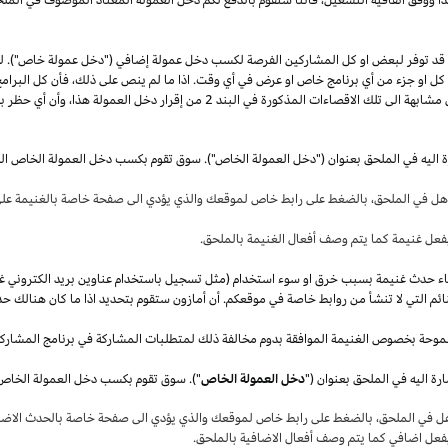
قد توفر لبعض او كل المشاركين الفرصة لكسب دخل عمولة إضافي ("دخل عمولة خاص"). 
ل كل او جزء من أي برنامج خاص او عرض في أي وقت.
اذا
ما لم ينص على
ذلك،
فأن كل البرامج
 مشابهة الى تلك الاقصاءات المذكورة في البند
2
من إقرار دخل العمولة
هذا،
وأن أي حظر بم
ة اليه في الملحق بعنوان ("دخل العمولة الخاص"). سوق تقوم بكسب دخل العمولة الخاص ال
أهل في
الملحق،
بالضغط على رابط خاص لموقعك والذي يؤدي الى صفحة خاصة بالغنيمة على 
فعل غنيمة كما يتم وصف أفعال الغنيمة بالملحق
.
قصاء حدث غنيمة بسبب خرق او سوء استخدام (مثل تسجيل باستخدام عناوين بريد الكتروني غ
ئم التي لا تنشأ من روابط خاصة في موقعكم. أن أمازون ستقوم بتحديد
اذا
ما كان هنالك حد
موحة بخصوص الغنيمة الموافقة بدوم مخالفة ذلك لمتطلبات المشاركة في برنامج المشارك
ة اليه في الملحق بعنوان ("
دخل العمولة الخاص
هل في
الملحق،
بالضغط على رابط خاص لموقعك والذي يؤدي الى صفحة خاصة بالحدث الاضاف
بفعل اضافي كما يتم وصف أفعال الاضافية بالملحق
.