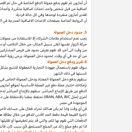
أن أمازون لم تقوم بدفع عمولة الدفع الخاصة في حال تم ا
اضافية من قبل شخص
واحد،
احداث اضافية
متكررة،
وأحداث 
تقدير أمازون منفردة لوحدها وفي كل حالة فردية.
أن الروابط الخاصة بصفحات الاحداث الاضافية المدرجة في 
5. حدود دخل العمولة
يجب عدم استخدام علامات الشركاء إلا للاستفادة من عمولات 
حركة الزوار نفسها (على سبيل المثال، من خلال التلاعب أو دم
من وقت الى
أخر،
قد نقوم بفرض حدود على فرص المشاركين
من أي حد في أي وقت. لحدود دخل
العمولة،
يرجى رؤية الملح
6.تقرير ودفع دخل العمولة
سوف نقوم باستعمال جهودنا التجارية المعقولة للتتبع بشكل
كسبتها في ذلك الشهر.
بإمكانك اختيار عملة دفع غير العملة الأساسية لموقع أمازون
الدفع عن طريق الإيداع المباشر. سنقوم بالإيداع المباشر ل
أخرى (مثل
BIC
,
ABA
,
IBAN
) نحتفظ بحقنا بالاحتفاظ على 
الموجودة
في
مصر
.
في أي وقت
واذا
لم يكن هنالك تحرك فعال على حسابك لأخر 3
ناحية القيمة قيمة دفعة الحد الأدنى للدفع من خلال بطاقة هد
الدفعات التي نقوم بها
لكم،
والتي قد يتم تخفيضها أو تقليلها 
اذا
تم دفع مبلغ زائد عن المبلغ المستحق لأي سبب
كان،
فأننا