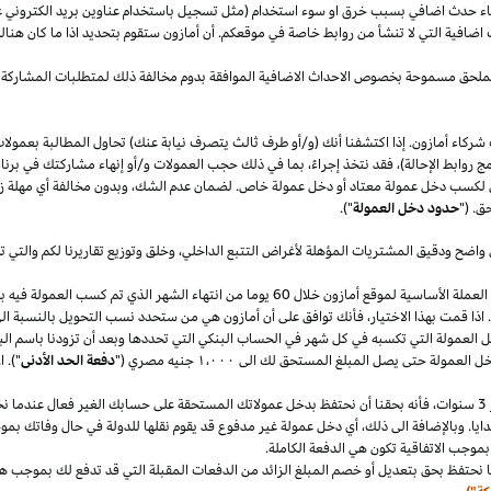
قصاء حدث اضافي بسبب خرق او سوء استخدام (مثل تسجيل باستخدام عناوين بريد الكتروني 
اضافية التي لا تنشأ من روابط خاصة في موقعكم. أن أمازون ستقوم بتحديد
اذا
ما كان هنا
الملحق مسموحة بخصوص الاحداث الاضافية الموافقة بدوم مخالفة ذلك لمتطلبات المشاركة 
شركاء أمازون. إذا اكتشفنا أنك (و/أو طرف ثالث يتصرف نيابة عنك) تحاول المطالبة بعمولا
ج روابط الإحالة)، فقد نتخذ إجراءً، بما في ذلك حجب العمولات و/أو إنهاء مشاركتك في برنا
 لكسب دخل عمولة معتاد أو دخل عمولة خاص. لضمان عدم
الشك،
وبدون مخالفة أي مهلة
ز
ق. ("
حدود دخل العمولة
").
 واضح ودقيق المشتريات المؤهلة لأغراض التتبع
الداخلي،
وخلق وتوزيع تقاريرنا لكم والتي 
سنقوم بدفع دخل العمولة المعتاد ودخل العمولة الخاص في العملة الأساسية لموقع أمازون خلال 60 يو
.
اذا
قمت بهذا
الاختيار،
فأنك توافق على أن أمازون هي من ستحدد نسب التحويل بالنسبة الى
دخل العمولة التي تكسبه في كل شهر في الحساب البنكي التي تحددها وبعد أن تزودنا باسم
الب
دخل العمولة حتى يصل المبلغ المستحق لك الى
١٬٠٠٠
جنيه
مصري
("
دفعة الحد الأدنى
")
.
ا
سنوات،
فأنه بحقنا أن نحتفظ بدخل عمولاتك المستحقة على حسابك
الغير فعال
عندما نخ
ايا. وبالإضافة الى
ذلك،
أي دخل عمولة غير مدفوع قد يقوم نقلها للدولة في حال وفاتك بموجب
بموجب الاتفاقية تكون هي الدفعة الكاملة.
 نحتفظ بحق بتعديل أو خصم المبلغ الزائد من الدفعات المقبلة التي قد تدفع لك بموجب هذه