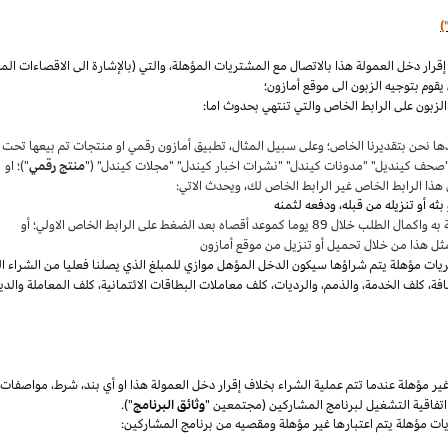
)
،
والتي (بالإشارة الى الاقصاءات ال
قوم بتوجيه الزبون الى موقع أمازون؛
لزبون على الرابط الخاص والتي تنتهي بحدوث اما:
ها نحن بتقديرنا
الخاص؛
وعلى سبيل المثال
،
تطبيق أمازون رقمي او منتجات تم بيعها تحت
"صحف
كينديل
" "مدونات
كيندل
" "نشرات اخبار
كيندل
" "مجلات
كيندل
" ("
منتج رقمي
")؛ او
هذا الرابط الخاص غير الرابط الخاص لك
،
ويحدث الاتي:
 بعد الضغط على الرابط الخاص الاولي؛ أو
ثل هذا من خلال تحميل أو تنزيل من موقع أمازون
يات مؤهلة يتم
شراؤها
سيكون الدخل المؤهل موازي للمبلغ الذي يصلنا فعليا من الشراء ا
فة
،
كلف الخدمة
،
والذمم
،
والرديات
،
كلف معاملات البطاقات الائتمانية
،
كلف المعاملة والدي
 مؤهلة عندما تتم عملية الشراء بخلاف إقرار دخل العمولة هذا او أي بند
،
شرط
،
مواصفات
فاقية التشغيل لبرنامج المشاركين (مجتمعين "
وثائق البرنامج
").
يات مؤهلة يتم اعتبارها غير مؤهلة ومقصيه من برنامج المشاركين: