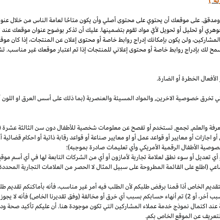
كة")
 ومدقق. على موقعك أن يحتوي على محتوى أصلي وأن يكون متاحًا لعامة الناس من خلال عنو
وهري أو تحليل أو تحويل لأيّ مواد تقوم بتضمينها. عليك أن تذكر بوضوح عنوان موقعك عند
المشاركين، ولن يكون بإمكانك إدراج روابط خاصة أو محتوى إعلان عن المنتجات، إذا كان موق
مح لك بإدراج روابط خاصة أو محتوى إعلاني للمنتجات إذا تم اعتبار موقعك غير مناسب. تشم
لأفعال الخطرة أو الضارة.
والتي تخرق خصوصية
الاخرين,
والمواد المسيئة والعنصرية (بما ذلك على أسس
العرق
او اللون 
معرفة والعلم, تجمع, تستخدم أو تفصح عن معلومات شخصية للأطفال دون سن الثالثة عشرة (ك
 أو اجازات أو معايير أو قواعد عمل أو او معايير صناعة أو قواعد رقابة ذاتية أو احكام قضائ
صوصية الأطفال الرقمية الأمريكي وأي تعليمات صادرة بموجبه)؛
أي تعديل أو سوء نطق لعلامة تجارية لأمازون أو أي من الشركات التابعة لها في أي أسم مو
 (اطلع على القائمة المطروحة على سبيل المثال لا الحصر من العلامات التجارية المحددة)
ديم الخاص أذا قمنا برفض طلبكم لأن الطلب فيه أمر غير
مناسب،
فأنه بأماكنكم تقديم ط
أخر،
أو 2) تم أنهاء حسابكم بسبب أي خرق أو مخالفة (وفق تقديرنا
الخاص)
فأنه لا يجوز
 عند اكتمال نموذج خدمة عملاء المشاركين التي تكون موجودة هنا. أن عليكم تأكيد صحة ود
تعريف عن الموقع الخاص بكم.