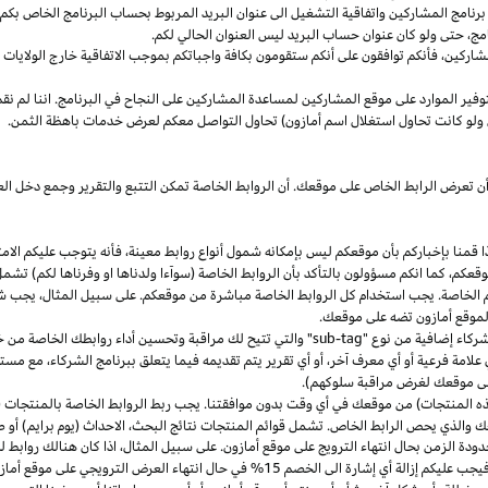
مج المشاركين واتفاقية التشغيل الى عنوان البريد المربوط بحساب البرنامج الخاص بكم. س
مج،
حتى ولو كان عنوان حساب البريد ليس العنوان الحالي لكم.
شاركين،
فأنكم توافقون على أنكم ستقومون بكافة واجباتكم بموجب الاتفاقية
خارج
الولايات 
وفير الموارد على موقع المشاركين لمساعدة المشاركين على النجاح في البرنامج. اننا لم نق
ولو كانت تحاول استغلال اسم أمازون) تحاول التواصل معكم لعرض خدمات باهظة الثمن.
ن تعرض الرابط الخاص على موقعك. أن الروابط الخاصة تمكن التتبع والتقرير وجمع دخل
ا
قمنا بإخباركم بأن موقعكم ليس بإمكانه شمول أنواع روابط
معينة،
فأنه يتوجب عليكم الامت
قعكم،
كما انكم مسؤولون بالتأكد بأن الروابط الخاصة (سوآءا ولدناها او وفرناها لكم) تشم
كم الخاصة. يجب استخدام كل الروابط الخاصة مباشرة من موقعكم. على سبيل
المثال،
يجب شم
 لموقع أمازون تضه على موقعك.
شركاء إضافية من نوع "
sub-tag
" والتي تتيح لك مراقبة وتحسين أداء روابطك الخاصة من 
لامة فرعية أو أي معرف آخر، أو أي تقرير يتم تقديمه فيما يتعلق ببرنامج الشركاء، مع 
لى موقعك لغرض مراقبة سلوكهم).
هذه المنتجات) من موقعك في أي وقت بدون موافقتنا. يجب ربط الروابط الخاصة بالمنتجات (
 والذي يحص الرابط الخاص. تشمل قوائم المنتجات نتائج
البحث،
الاحداث (يوم برايم) أو ص
ودة الزمن بحال انتهاء الترويج على موقع أمازون. على سبيل
المثال،
اذا
كان هنالك روابط 
ب عليكم إزالة أي إشارة الى الخصم 15% في حال انتهاء العرض الترويجي على موقع أمازون.