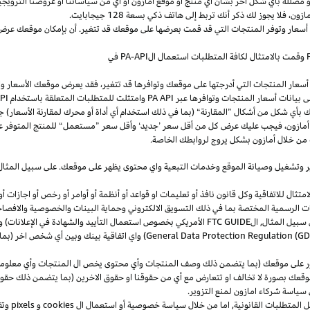
و
مضللة
بأي
شكل
آخر
بشأن
أي
منتج
أو
موقع
أمازون
أو
أي
من
سياساتنا
أو
عروضنا
الترويجي
مازون،
فلا
يجوز
لك
ذكر
أنك
تربط
إلى
هاتف
ذكي
بسعة
128
جيجابايت
.
 أسعار وتوفر المنتجات التي قد قمت بعرضها على موقعك قد تتغير. أن بإمكان موقعك عرض ا
وقمت بالامتثال لكافة المتطلبات استعمال
ال
-API
PA
في
سعار المنتجات التي أدرجتها على موقعك وتوافرها قد تتغير، فقد يعرض موقعك الأسعار والتوا
ى بيانات أسعار المنتجات وتوافرها عبر
PA API
وامتثلت للمتطلبات المتعلقة باستخدام
PA API
ك
بأي
شكل
من
أشكال
”
المقارنة
“
(
بما
في
ذلك
استخدام
أي
أداة
أو
محرك
لمقارنة
الأسعار
)
جن
أمازون،
فيجب
عليك
عرض
كل
من
أقل
سعر
’
جديد
‘
وأقل
سعر
”
مستعمل
“
للمنتج
المتوفر
ع
من خلال أمازون بشكل يروج لروابطك الخاصة.
ر
وتشغيل
وصيانة الموقع وخدمات التبعية واي محتوى يظهر على موقعك. على سبيل
المثال
ال للاتفاقية وكل قانون نافذ أو تعليمات او قواعد أو أنظمة أو أوامر أو رخص أو اجازات أو م
جهات الرسمية المختصة بما في ذلك التسويق الالكتروني وحماية البينات والخصوصية
والافصا
 سبيل المثال, ال
FTC GUIDE
الأمريكي بخصوص استعمال التأييد والشهادة في الإعلانات) و 
General Data Protection Regulation (G
) واي اتفاقية بينك وبين أي شخص اخر (
ر على موقعك (بما يتضمن ذلك وصف المنتجات وأي محتوى يخص ال المنتجات وأي معلومات 
عك بصورة لا تخالف او تتعارض مع أي من حقوقنا او حقوق الاخرين (بما يتضمن ذلك حقوق
ى سياسة شركاء امازون لمنع التزوير.
ل المتطلبات القانونية, اما من خلال سياسة خصوصية أو استعمال ال
cookies
و
pixels
و
تق