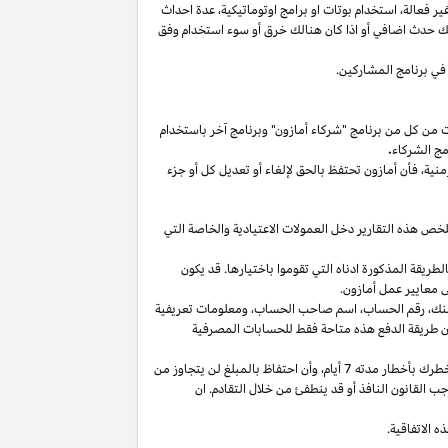
غير
فعالة،
استخدام
بوتات
او برامج
اوتوماتيكية،
عدة احداث
لك حدث اضافي أو
اذا
كان هنالك خرق أو سوء استخدام وفق
في برنامج المشاركين.
ت من كل من برنامج "شركاء أمازون" وبرنامج آخر باستخدام
مج الشركاء
.
منية،
فأن أمازون تحتفظ بالحق لإلغاء أو تعديل كل أو جزء
تلخص هذه التقارير دخل العمولات الاعتيادية والخاصة التي
ما من انتهاء الشهر الذي تم كسب العمولة فيه بالطريقة المذكورة ادناه التي تقوموا باختيارها. قد يكون
 معايير عمل أمازون.
نك،
رقم
الحساب،
اسم صاحب
الحساب،
ومعلومات تعريفية
ن
طريقة
الدفع
هذه
متاحة
فقط
للحسابات
المصرفية
طرك بأخطار مدته 7
أيام،
وأن احتفاظ بالمبلغ لن يتجاوز من
 القانون النافذ أو قد ينطفئ من خلال التقادم. ان
 الاتفاقية.