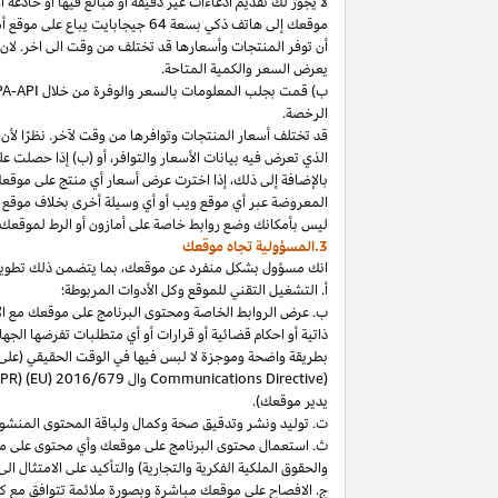
لا
يجوز
لك
تقديم
ادعاءات
غير
دقيقة
أو
مبالغ
فيها
أو
خادعة
أ
موقعك
إلى
هاتف
ذكي
بسعة
64
جيجابايت
يباع
على
موقع
أ
أن توفر المنتجات وأسعارها قد تختلف من وقت الى اخر. لان
يعرض السعر والكمية المتاحة.
ب) قمت بجلب المعلومات بالسعر والوفرة من خلال
PA-API
الرخصة.
قد تختلف أسعار المنتجات وتوافرها من وقت لآخر. نظرًا لأن أ
الذي تعرض فيه بيانات الأسعار والتوافر، أو (ب) إذا حصلت عل
بالإضافة
إلى
ذلك،
إذا
اخترت
عرض
أسعار
أي
منتج
على
موقع
المعروضة
عبر
أي
موقع
ويب
أو
أي
وسيلة
أخرى
بخلاف
موقع
ليس
بأمكانك
وضع روابط خاصة على أمازون أو الرط لموقعك 
3.المسؤولية تجاه موقعك
انك
مسؤول بشكل منفرد عن
موقعك،
بما يتضمن ذلك تطوي
أ. التشغيل التقني للموقع وكل الأدوات المربوطة؛
ب. عرض الروابط الخاصة ومحتوى البرنامج على موقعك مع الامتث
ذاتية أو احكام قضائية أو قرارات أو أي متطلبات تفرضها ال
بطريقة واضحة وموجزة لا لبس فيها في الوقت الحقيقي
(على
) وال
Communications Directive
DPR) (EU) 2016/679
يدير موقعك).
ت. توليد ونشر وتدقيق صحة وكمال ولباقة المحتوى المنشو
ث. استعمال محتوى البرنامج على موقعك وأي محتوى على موق
والحقوق الملكية الفكرية والتجارية) والتأكيد على الامتثال ال
ج. الافصاح على موقعك مباشرة وبصورة ملائمة تتوافق مع ك