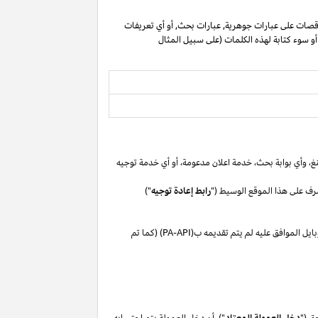
صات على عبارات جوهرية, عبارات بحث, أو أي تعريفات
 أو سوء كتابة لهذه الكلمات (على سبيل المثال
غ،
وأي بوابة
بحث،
خدمة اعلان
مدعومة،
أو
أي خدمة توجيه
رف على هذا الموقع الوسيط ("
رابط إعادة توجيه
")
بايل
الموافق
عليه لم
يتم تقديمه ب(
PA-API
) (كما تم
ق ("
دخل العمولة المعتاد
"). أن دخل العمولة يتم احتسابه