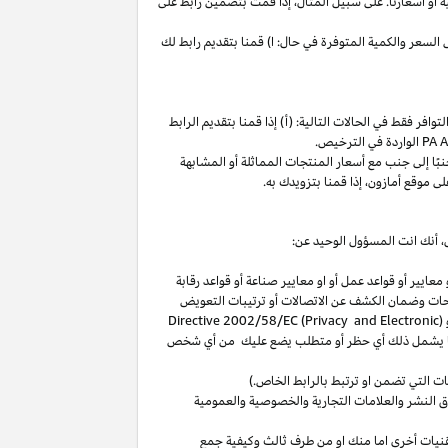
ة
أو
أسعارنا
.
على
سبيل
المثال،
إذا
قمت
بتضمين
رابط
على
لسعر والكمية المتوفرة في حال: ا) قمنا بتقديم رابط لك
فر فقط في الحالات التالية: (أ) إذا قمنا بتقديم الرابط
الواردة في الترخيص
.
بًا
إلى
جنب
مع
أسعار
المنتجات
المماثلة
أو
المشابهة
لى
موقع
أمازون،
إذا
قمنا
بتزويدك
به
.
،
أنك انت المسؤول الوحيد عن:
عايير أو قواعد عمل أو او معايير صناعة أو قواعد رقابة
حات
وضمان الكشف عن الاتصالات أو ترتيبات التعويض
(
Directive 2002/58/EC (Privacy and Electronic
بما يشمل ذلك أي حظر أو متطلب يضع عليك من أي شخص
التي تضمن او ترتبط بالرابط الخاص.)
 النشر والعلامات التجارية والخصوصية والعمومية
نيات أخرى اما منك او من طرف ثالث وكيفية جمع