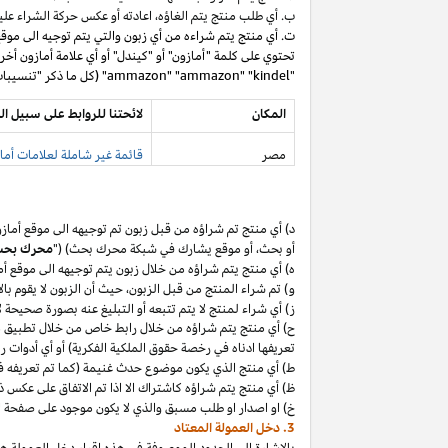
ب. أي طلب منتج يتم
الغاؤه،
اعادته أو عكس حركة الشراء عليه
ت. أي منتج يتم شراءه من أي زبون والتي يتم توجيه الى موق
تحتوي على كلمة "أمازون" أو "كيندل" أو أي علامة أمازون أخر
"ammazon" "ammazon" "kindel" (كل ما ذكر "تنسيبات مدفوعة محظورة").
المكان
لائحتنا للروابط على سبيل ال
مصر
قائمة غير شاملة لعلامات أماز
د) أي منتج تم
شراؤه
من قبل زبون تم توجيهه الى موقع أماز
أو
بحث،
أو موقع يشارك في شبكة محرك بحث) ("
محرك بح
ه) أي منتج يتم
شراؤه
من خلال زبون يتم توجيهه الى موقع أ
و) تم شراء المنتج من قبل
الزبون،
حيث
أن
الزبون لا يقوم بال
ز) أي شراء لمنتج لا يتم تتبعه أو التبليغ عنه بصورة صحيحة
ح) أي منتج يتم
شراؤه
من خلال رابط خاص من خلال تطبيق
م
تعريفها ادناه في رخصة حقوق الملكية الفكرية) أو أي أدوات 
ط) أي منتج الذي يكون موضوع حدث غنيمة (كما تم تعريفه في البند 4(أ) من إقرار د
ظ) أي منتج يتم
شراؤه
كاشتراك الا
اذا
تم الاتفاق على عكس ذ
خ) او اصدار او طلب مسبق والذي لا يكون موجود على صفحة ا
3. دخل العمولة المعتاد
بالإشارة الى الحدود الموصوفة في هذه إقرار دخل العمولة هذ