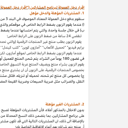
إقرار دخل العمولة لبرنامج المشاركين ("إقرار دخل العمولة"
1. المشتريات المؤهلة والدخل مؤهل
سنقوم بدفع دخل العمولة المعتاد الموصوف في البند 3 من إقرار دخل العمولة هذا بالاتصال مع المشتريات المؤهلة
ا) عندما يقوم الزبون بضغط الرابط الخاص في موقعكم والذي ي
ب) في خلال جلسة واحدة
،
والتي يتم احتسابها عندما يضغط ا
تنقضي 24 ساعة من ضغط الزبون على الرابط الخاص؛
يقوم الزبون بطلب منتج غير المنتجات الرقمية (والتي نحدد
برايم فيديو" "تحميل الألعاب" "أمازون كوين" "كتب
كيندل
" 
عندما يقوم الزبون بضغط الرابط الخاص لموقع أمازون
،
لكن 
في غضون
180 يوماً من الشراء، يتم شحن المنتج للعميل أو بثه أو تنزيله من قبله، ودفعه لثمنه
يقوم الزبون بشراء منتج ويضيف المنتج عربة التسوق الخاصة به واكمال الطلب خلال 89 يوما كموعد أقصاه
بخصوص المنتجات الرقمية
،
على الزبون أن ان يشتري منتج م
ج) بخصوص كل منتج تم شحنه
،
تحميله أو تنزيله
،
فلكل مشتر
النقل
،
والضرائب مثل ضريبة المبيعات وضريبة القيمة المضا
2. المشتريات
الغير مؤهلة
بدون الاخلال بالمذكور أعلاه
،
فأن المشتريات المؤهلة تصبح غير
على برنامج
المشاركين،
بما بتضمن ذلك النسخ المحدثة من ات
بالإضافة الى ذلك
،
ان المشتريات التالية التي قد تكون مشتر
أ. منتج يتم
شراؤه
بعد أنهاء الاتفاقية الخاصة بك؛