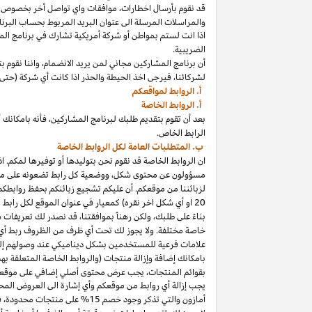
قد نقوم بأرسال
اخطارات،
موافقات واي تواصل أخر بخصوص برنا
والمراسلات المرسلة الى عنوان البريد المربوط بحساب
البرنا
اذا
انت لستم بمواطن أو شركة أمريكية تشارك في برنامج
الم
الضريبية.
أن برنامج المشاركين مجاني لمن يريد
الانضمام،
واننا
نقوم بت
لشركائنا،
فيرجى اخذ الحيطة والحذر
اذا
كانت أي شركة (حتى 
أ. الروابط لمواقعكم
أ. الروابط الخاصة
بعد أن تقوم بتقديم طلبك لبرنامج
المشاركين،
فأنه
ب
ا
مكانك
أ
الرابط الخاص.
ب. المتطلبات العامة لكل الروابط الخاصة
ان الروابط الخاصة قد نقوم نحن بتوليدها أو توفيرها لمكم.
اذ
مسؤولون عن محتوى
شكل،
ووضعية كل رابط تضعونه على
مو
لزبائننا من موقعكم. أن عليكم تشجيع زبائنكم بحفظ روابط
20
او أي شكل اخر نقره) كمعيار في عنوان الموقع لكل رابط
بناءً على طلبك، ولكن رهناً بموافقتنا، قد نصدر لك تعريفات 
خاصة مختلفة. ولا يجوز لك تحت أي ظرف من الظروف ربط أي ع
علامات فرعية للمستخدمين بشكل ديناميكي عند وصولهم إ
ب
ا
مكانك
إضافة وإزالة منتجات (والروابط الخاصة المتعلقة ب
بقوائم
المنتجات،
يجب عرض محتوى
أصلي
إضافي على موقعك
يجب إزالة أي روابط من موقعكم وأي إشارة الى العروض المحد
أمازون والتي تذكر وجود خصم
15% على منتجات
محدودة،
فيج