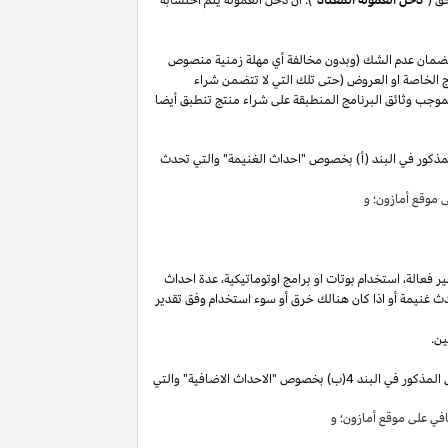
لضمان عدم الشك (وبدون مخالفة أي مهلة زمنية منصوص
 الخاصة او العروض (حتى تلك التي لا تتضمن شراء
وجب وثائق البرنامج المنطبقة على شراء منتج تنطبق أيضا
مذكور في البند (أ) بخصوص "احداث الغنيمة" والتي تحدث
موقع أمازون؛ و
ير
فعالة،
استخدام
بوتات
او برامج
اوتوماتيكية،
عدة احداث
ث غنيمة أو
اذا
كان هنالك خرق أو سوء استخدام وفق تقدير
ين.
"). سوق تقوم بكسب دخل العمولة الخاص المذكور في البند 4(ب) بخصوص "الاحداث الاضافية" والتي
ي على موقع أمازون؛ و